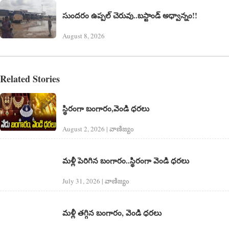
సుందరం ఉప్పల్ చెరువు..బస్టాండ్ అధ్వాన్నం!!
August 8, 2026
Related Stories
స్థిరంగా బంగారం,వెండి ధరలు
August 2, 2026 | వాణిజ్యం
మళ్లీ పెరిగిన బంగారం..స్థిరంగా వెండి ధరలు
July 31, 2026 | వాణిజ్యం
మళ్లీ తగ్గిన బంగారం, వెండి ధరలు