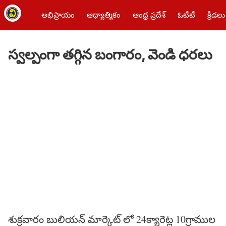
అభిప్రాయం
ఆధ్యాత్మికం
ఆంధ్ర ప్రదేశ్
ఓటీటీ
క్రీడలు
స్వల్పంగా తగ్గిన బంగారం, వెండి ధరలు
శుక్రవారం బులియన్ మార్కెట్ లో 24క్యారెట్ల 10గ్రాముల