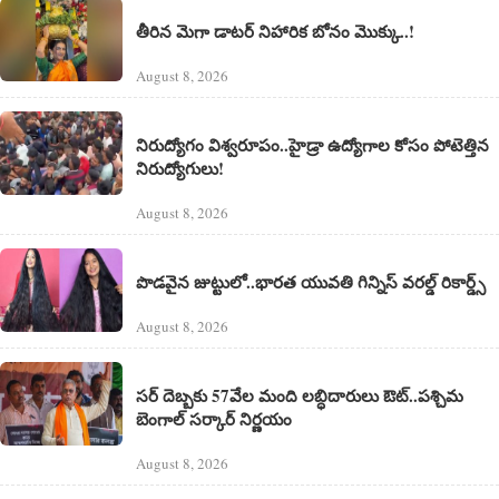
తీరిన మెగా డాటర్ నిహారిక బోనం మొక్కు..!
August 8, 2026
నిరుద్యోగం విశ్వరూపం..హైడ్రా ఉద్యోగాల కోసం పోటెత్తిన
నిరుద్యోగులు!
August 8, 2026
పొడవైన జుట్టులో..భారత యువతి గిన్నిస్ వరల్డ్ రికార్డ్స్
August 8, 2026
సర్ దెబ్బకు 57వేల మంది లబ్ధిదారులు ఔట్..పశ్చిమ
బెంగాల్ సర్కార్ నిర్ణయం
August 8, 2026