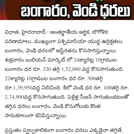
విధాత, హైదరాబాద్ : అంతర్జాతీయ ఆర్థిక, బౌగోళిక
పరిణామాలు..ముఖ్యంగా పశ్చిమాసియా యుద్ద ఉద్రిక్తతలు
బంగారం, వెండి ధరలలో అస్థిరతను కొనసాగిస్తున్నాయి.
శుక్రవారం బులియన్ మార్కెట్ లో 24క్యారెట్ల 10గ్రాముల
బంగారం ధర రూ. 320 తగ్గి 1,52,680 వద్ద కొనసాగుతుంది.
22క్యారెట్ల 10గ్రాముల బంగారం ధర రూ. 300తగ్గి
రూ.1,39,950వద్ద నిలిచింది. కిలో వెండి ధర రూ. 100తగ్గి రూ.
2,74,900వద్ద కొనసాగుతుంది. పెళ్లిళ్ల సీజన్ సాగుతుండటంతో
తగ్గిన ధరలు బంగారం, వెండి కొనుగోలుకు కొంత
సానుకూలంగా కనిపిస్తున్నాయి.
ప్రస్తుతం స్వల్పకాలికంగా బంగారం ధరలు ఎక్కడైనా తగ్గితే,