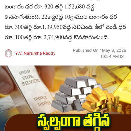
బంగారం ధర రూ. 320 తగ్గి 1,52,680 వద్ద
కొనసాగుతుంది. 22క్యారెట్ల 10గ్రాముల బంగారం ధర
రూ. 300తగ్గి రూ.1,39,950వద్ద నిలిచింది. కిలో వెండి ధర
రూ. 100తగ్గి రూ. 2,74,900వద్ద కొనసాగుతుంది.
Published On : May 8, 2026
Y.V. Narsimha Reddy
10:54 AM IST