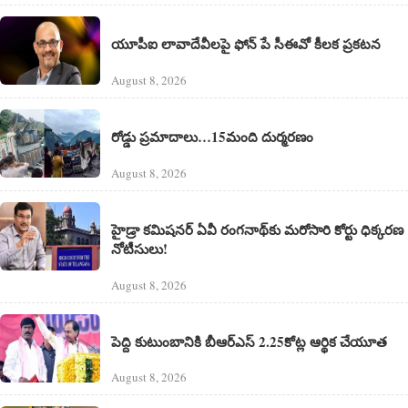
యూపీఐ లావాదేవీలపై ఫోన్ పే సీఈవో కీలక ప్రకటన
August 8, 2026
రోడ్డు ప్రమాదాలు…15మంది దుర్మరణం
August 8, 2026
హైడ్రా కమిషనర్ ఏవీ రంగనాథ్‌కు మరోసారి కోర్టు ధిక్కరణ
నోటీసులు!
August 8, 2026
పెద్ది కుటుంబానికి బీఆర్ఎస్ 2.25కోట్ల ఆర్థిక చేయూత
August 8, 2026