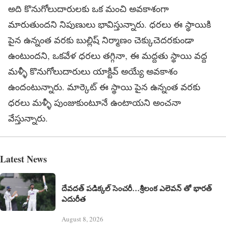
అది కొనుగోలుదారులకు ఒక మంచి అవకాశంగా
మారుతుందని నిపుణులు భావిస్తున్నారు. ధరలు ఈ స్థాయికి
పైన ఉన్నంత వరకు బుల్లిష్ నిర్మాణం చెక్కుచెదరకుండా
ఉంటుందని, ఒకవేళ ధరలు తగ్గినా, ఈ మద్దతు స్థాయి వద్ద
మళ్ళీ కొనుగోలుదారులు యాక్టివ్ అయ్యే అవకాశం
ఉందంటున్నారు. మార్కెట్ ఈ స్థాయి పైన ఉన్నంత వరకు
ధరలు మళ్ళీ పుంజుకుంటూనే ఉంటాయని అంచనా
వేస్తున్నారు.
Latest News
దేవదత్ పడిక్కల్‌ సెంచరీ…శ్రీలంక ఎలెవన్ తో భారత్
ఎదురీత
August 8, 2026