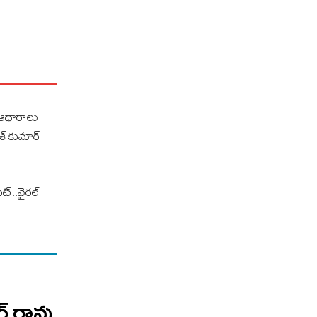
ై ఆధారాలు
ేశ్ కుమార్
ఫట్..వైరల్
ర్ రావు