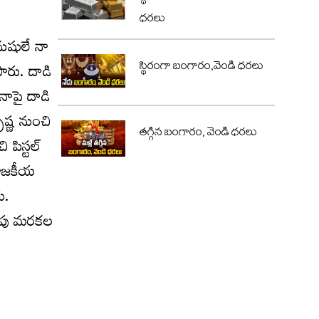
ధరలు
నుషులే నా
స్థిరంగా బంగారం,వెండి ధరలు
పారు. దాడి
ాపై దాడి
ృష్ణ నుంచి
తగ్గిన బంగారం, వెండి ధరలు
 పిస్టల్
రాజకీయ
ు.
్తపు మరకల