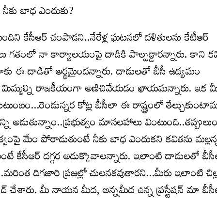
ే నీకు బాధ ఎందుకు?
ని కేసీఆర్ చంపాడని..నేరేళ్ల ఘటనలో దళితులను కేటీఆర్
 గతంలో నా కార్యాలయంపై దాడికి పాల్పడ్డారన్నారు. కాని క
ాకు ఈ దాడితో అర్థమైందన్నారు. దాడులతో బీసీ ఉద్యమం
ో మిమ్మల్ని రాజకీయంగా అణిచివేయడం ఖాయమన్నారు. ఇక మ
కుటుంబం…రెండున్నర కోట్ల బీసీలా ఈ రాష్ట్రంలో తేల్చుకుంటామ
న్ని అడుతున్నాం..ప్రభుత్వం మాసలహాలు వింటుంది..తప్పులుం
భుత్వంపై మేం పోరాడుతుంటే నీకు బాధ ఎందుకని కవితను మల్లన్
ాలంటే కేసీఆర్ దగ్గర అడుక్కొవాలన్నారు. ఇలాంటి దాడులతో బీసీ
మరింత దిగజారి ప్రజల్లో చులనకవుతారని…మీరు ఇలాంటి చిల్
చేశారు. మీ నాయన మీద, అన్నమీద ఉన్న ప్రస్టేషన్ మా బీసీలప