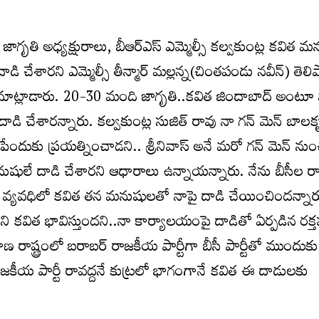
గృతి అధ్యక్షురాలు, బీఆర్ఎస్ ఎమ్మెల్సీ కల్వకుంట్ల కవిత మ
ి చేశారని ఎమ్మెల్సీ తీన్మార్ మల్లన్న(చింతపండు నవీన్) తెలి
లాడారు. 20-30 మంది జాగృతి..కవిత జిందాబాద్ అంటూ న
దాడి చేశారన్నారు. కల్వకుంట్ల సుజిత్ రావు నా గన్ మెన్ బాలక
ిపేందుకు ప్రయత్నించాడని.. శ్రీనివాస్ అనే మరో గన్ మెన్ నుంచి
ుషులే దాడి చేశారని ఆధారాలు ఉన్నాయన్నారు. నేను బీసీల 
ల వ్యవధిలో కవిత తన మనుషులతో నాపై దాడి చేయించిందన్నార
 కవిత భావిస్తుందని..నా కార్యాలయంపై దాడితో ఏర్పడిన రక
ాణ రాష్ట్రంలో బరాబర్ రాజకీయ పార్టీగా బీసీ పార్టీతో ముందుకు
ాజకీయ పార్టీ రావద్దనే కుట్రలో భాగంగానే కవిత ఈ దాడులకు