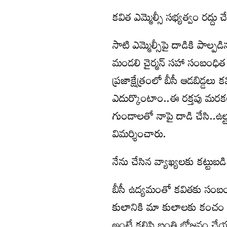
కవిత ఎమ్మెల్సీ సభ్యత్వం రద్దు 
సాటి ఎమ్మెల్సీపై దాడికి పాల్పడ
మండలి చైర్మన్ సహా సంబంధిత అధ
ప్రజాక్షేత్రంలో బీసీ ఆడబిడ్డ
ఎదుర్కొంటాం..ఈ రక్తపు మరకల
గుండాలతో నాపై దాడి చేసి..ఉల్
విమర్శించారు.
నేను చేసిన వ్యాఖ్యలకు కట్టుబడి 
బీసీ ఉద్యమంతో కవితకు సంబంధం
కులానికి మా కులాలకు కంచం ప