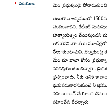
వీడియోలు
మేం ప్రభుత్వంపై పోరాడుతుంట
తెలంగాణ ఉద్యమంలో 1500మంది
చంపించాడని..కేటీఆర్ మనుషులు
హత్యాయత్నం చేయిస్తుందని మ
ఆగబోదని..రాబోయే మూడేళ్లల
తేల్చుకుంటామని..కల్వకుంట్ల 
మేం మా వాటా కోసం ప్రభుత్వా
సరిదిద్దుకుంటుందన్నారు. ప్ర
ప్రశ్నించారు. నీకు ఉనికి కావ
భయపడుతారనుకుంటే నీ భ్రమ..
పనులు బంద్ చేయాలని డిమాండ్ 
సహించేది లేదన్నారు.