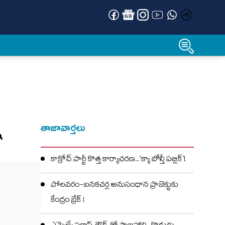
న
తాజావార్తలు
కాక్రోచ్ పార్టీ కొత్త కార్యాచరణ..‘క్యా బోల్తీ పబ్లిక్’!
పోలవరం-బనకచర్ల అనుసంధాన ప్రాజెక్టుకు
కేంద్రం బ్రేక్ !