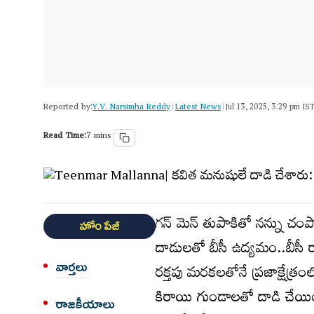
Reported by:
Y.V. Narsimha Reddy
Latest News
|
|
Jul 13, 2025, 3:29 pm IS
Read Time:
7 mins
గన్ మెన్ తుపాకితో నన్ను చంప
హోం పేజీ
దాడులతో బీసీ ఉద్యమం..బీసీ 
వార్త‌లు
రక్తపు మరకలతోనే ప్రజాక్షేత్ర
కిరాయి గుండాలతో దాడి చేయించ
రాజకీయాలు