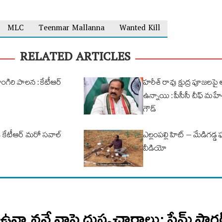
MLC
Teenmar Mallanna
Wanted Kill
RELATED ARTICLES
ులాంగిరి పాలన : కేటీఆర్
హరీశ్ రావు క్షుద్ర పూజలప
ఉన్నాయి : పీసీసీ చీఫ్ మహ
గౌడ్
ికి కేటీఆర్ మరో సవాల్
ఎల్లంపల్లి హిట్ – మేడిగడ్డ 
వీడియో
 ఉన్నాననే నాపై దుష్ఫ్రచారాలు: ప్రేమ్ సాగ