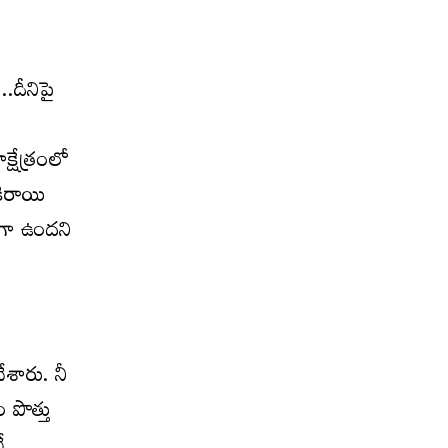
..దీనిపై
.
్షేత్రంలో
కిరాయి
రంగా ఉందని
ేశారు. నీ
పొత్తు