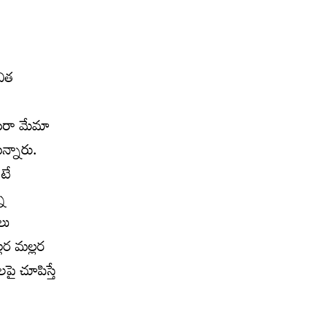
విత
ీరా మేమా
న్నారు.
టే
న
లు
లర మల్లర
ై చూపిస్తే