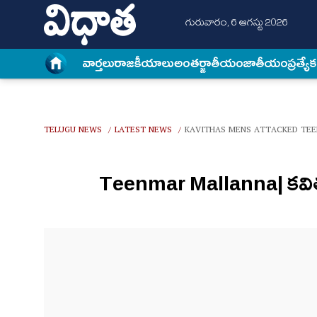
గురువారం, 6 ఆగస్టు 2026
వార్త‌లు
రాజకీయాలు
అంత‌ర్జాతీయం
జాతీయం
ప్రత్యే
TELUGU NEWS
LATEST NEWS
KAVITHAS MENS ATTACKED TE
/
/
Teenmar Mallanna| కవిత మ