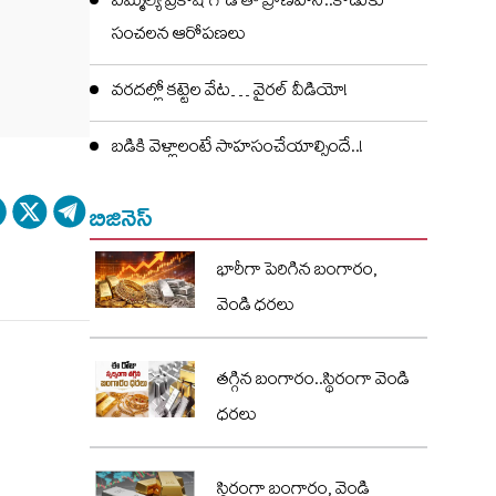
ఎమ్మెల్యే ప్రకాష్ గౌడ్ తో ప్రాణహాని..కొడుకు
సంచలన ఆరోపణలు
వరదల్లో కట్టెల వేట… వైరల్ వీడియో!
బడికి వెళ్లాలంటే సాహసంచేయాల్సిందే..!
బిజినెస్
భారీగా పెరిగిన బంగారం,
వెండి ధరలు
తగ్గిన బంగారం..స్థిరంగా వెండి
ధరలు
స్థిరంగా బంగారం, వెండి