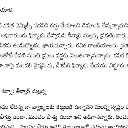
చేయాలి
ిన కవిత ఎమ్మెల్సీ పదవిని రద్దు చేయాలని డిమాండ్ చేస్తున్నామని
ికారులకు ఫిర్యాదు చేస్తామని తీన్మార్ మల్లన్న ప్రకటించారు
లు కవితను తరిమికొట్టడం ఖాయమన్నారు. కవిత రాజకీయాలను ప్రజాక
తోటే రేపటి నుంచి ప్రజల వద్దకు వెలుతున్నామన్నారు. కవిత 
టా నాపై మండలి చైర్మన్ కు, డీజీపీకి ఫిర్యాదు చేయడం విడ్డూ
ఉన్నా: తీన్మార్ మల్లన్న
 లేదన్న నా వ్యాఖ్యలకు కట్టుబడి ఉన్నానని మలన్న స్పష్టం చ
ొత్తు ఉందా..మంచం పొత్తు ఉందా అని అడిగానన్నారు. కంచం 