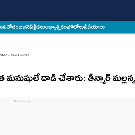
కం
వినోదం
బిజినెస్
క్రీడలు
ఆధ్యాత్మికం
ఫోటోలు
వీడియోలు
ENMAR MALLANNA
నుషులే దాడి చేశారు: తీన్మార్ మల్లన్