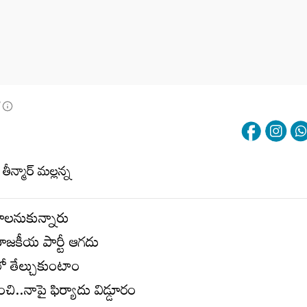
T
ాలనుకున్నారు
రాజకీయ పార్టీ ఆగదు
ంలో తేల్చుకుంటాం
ి..నాపై ఫిర్యాదు విడ్డూరం