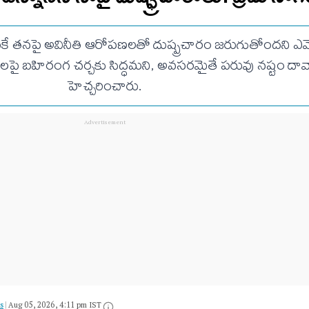
కే తనపై అవినీతి ఆరోపణలతో దుష్ప్రచారం జరుగుతోందని ఎమ్మెల్
లపై బహిరంగ చర్చకు సిద్ధమని, అవసరమైతే పరువు నష్టం దావా 
హెచ్చరించారు.
s
|
Aug 05, 2026, 4:11 pm IST