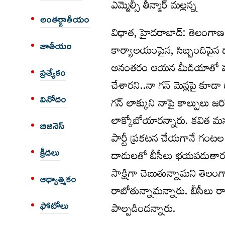
ఎమ్మెల్సీ తీన్మార్ మల్లన్న
అంత‌ర్జాతీయం
విధాత, హైదరాబాద్: తెలంగాణ జా
జాతీయం
కార్యాలయంపైన, సిబ్బందిపైన దాడ
అనంతరం ఆయన మీడియాతో మాట్
ప్రత్యేకం
చేశారని..నా గన్ మెన్లపై కూడా 
వినోదం
గన్ లాక్కుని నాపై కాల్పులు జర
లాక్కోబోయారన్నారు. కవిత మన
బిజినెస్
పార్టీ ప్రకటన చేయగానే గంట
క్రీడలు
దాడులతో బీసీలు భయపడుతారని
సాక్షిగా చెబుతున్నామని తెలంగ
ఆధ్యాత్మికం
రాబోతున్నామన్నారు. బీసీలు ర
పాల్పడిందన్నారు.
ఫోటోలు