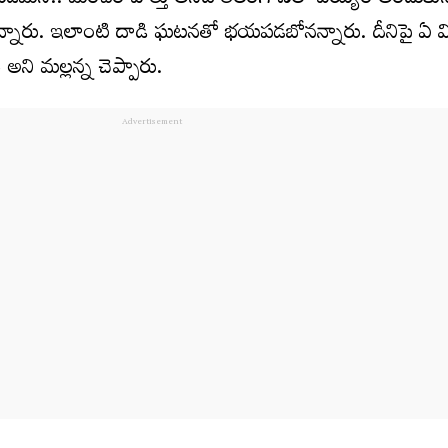
యడమని.. మంచం పొత్తు అనేది తెలంగాణలో వియ్యం అందుకున
నారు. ఇలాంటి దాడి ఘటనతో భయపడబోనన్నారు. దీనిపై ఏ 
 అని మల్లన్న చెప్పారు.