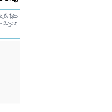
యే ప్రేమ్
వేస్తానని