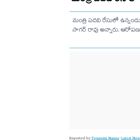
మంత్రి పదవి రేసులో ఉన్నందు
సాగర్ రావు అన్నారు. ఆరోపణ
Reported by:
Tejaswini Nanna
Latest New
|