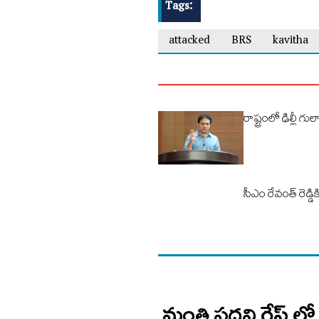
Tags:
attacked
BRS
kavitha
రాష్ట్రంలో ఢిల్లీ గ
సీఎం రేవంత్ రెడ్డ
మంత్రి పదవి రేస్ లో