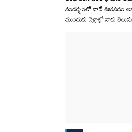
అంటే కలిసి బంతి భోజనం చే
సందర్భంలో వాడే ఊతపదం అన్
ముందుకు వెళ్లాల్లో నాకు తెలుసు