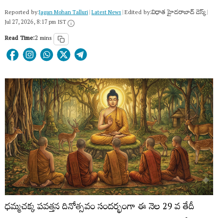
Reported by:
Edited by:
విధాత హైదరాబాద్ డెస్క్
Jagan Mohan Talluri
|
Latest News
|
|
Jul 27, 2026, 8:17 pm IST
Read Time:
2 mins
ధమ్మచక్క పవత్తన దినోత్సవం సందర్భంగా ఈ నెల 29 వ తేదీ