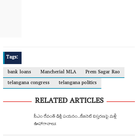
Tags:
bank loans
Mancherial MLA
Prem Sagar Rao
telangana congress
telangana politics
RELATED ARTICLES
సీఎం రేవంత్ ఢిల్లీ పయనం..కేబినెట్ విస్తరణపై మళ్లీ
ఊహాగానాలు!