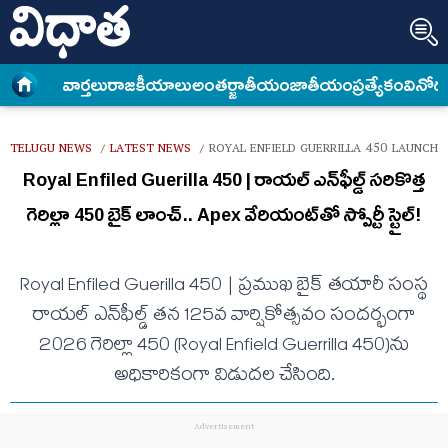
వార్త‌లు
రాజకీయాలు
అంత‌ర్జాతీయం
జాతీయం
ప్రత్యేకం
వినోద
TELUGU NEWS
LATEST NEWS
ROYAL ENFIELD GUERRILLA 450 LAUNCHE
/
/
Royal Enfiled Guerilla 450 | రాయల్ ఎన్‌ఫీల్డ్ సరికొత్త
గెరిల్లా 450 బైక్‌ లాంచ్.. Apex వేరియంట్‌తో స్పోర్టీ స్టైల్!
Royal Enfiled Guerilla 450 | ప్రముఖ బైక్ తయారీ సంస్థ
రాయల్ ఎన్‌ఫీల్డ్ తన 125వ వార్షికోత్సవం సందర్భంగా
2026 గెరిల్లా 450 (Royal Enfield Guerrilla 450)ను
అధికారికంగా విడుదల చేసింది.