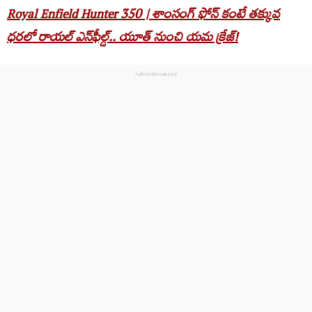
Royal Enfield Hunter 350 | శాంసంగ్ ఫోన్ కంటే తక్కువ
ధరలో రాయల్ ఎన్‌ఫీల్డ్.. యూత్ నుంచి యమ క్రేజ్!