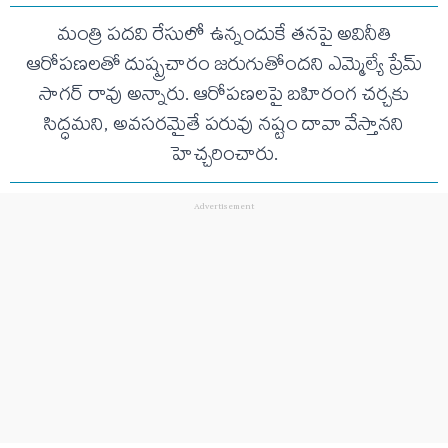
మంత్రి పదవి రేసులో ఉన్నందుకే తనపై అవినీతి
ఆరోపణలతో దుష్ప్రచారం జరుగుతోందని ఎమ్మెల్యే ప్రేమ్
సాగర్ రావు అన్నారు. ఆరోపణలపై బహిరంగ చర్చకు
సిద్ధమని, అవసరమైతే పరువు నష్టం దావా వేస్తానని
హెచ్చరించారు.