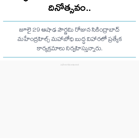
దినోత్సవం..
జూలై 29 ఆషాఢ పౌర్ణమి రోజున సికింద్రాబాద్‌
మహేంద్రహిల్స్‌ మహాబోధి బుద్ధ విహారలో ప్రత్యేక
కార్యక్రమాలు నిర్వహిస్తున్నారు.