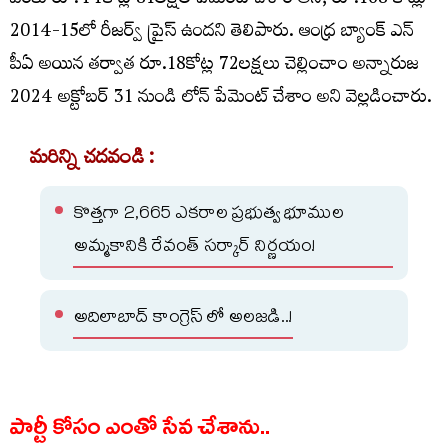
వరకు రూ.44కోట్ల 81లక్షల పేమెంట్ చేశాం అని, రూ.168 కోట్లు
2014-15లో రీజర్వ్ ప్రైస్ ఉందని తెలిపారు. ఆంధ్ర బ్యాంక్ ఎన్
పీఏ అయిన తర్వాత రూ.18కోట్ల 72లక్షలు చెల్లించాం అన్నారుజ
2024 అక్టోబర్ 31 నుండి లోన్ పేమెంట్ చేశాం అని వెల్లడించారు.
మరిన్ని చదవండి :
కొత్తగా 2,665 ఎకరాల ప్రభుత్వ భూముల
అమ్మకానికి రేవంత్ సర్కార్ నిర్ణయం!
అదిలాబాద్ కాంగ్రెస్ లో అలజడి..!
పార్టీ కోసం ఎంతో సేవ చేశాను..