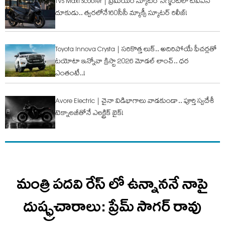
TVS Maxi Scooter | ప్రీమియం స్కూటర్ సెగ్మెంట్‌‌లో టీవీఎస్
దూకుడు.. త్వరలోనే160సీసీ మ్యాక్సీ స్కూటర్ రిలీజ్!
Toyota Innova Crysta | సరికొత్త లుక్.. అదిరిపోయే ఫీచర్లతో
టయోటా ఇన్నోవా క్రిస్టా 2026 మోడల్ లాంచ్.. ధర
ఎంతంటే..!
Avore Electric | చైనా విడిభాగాలు వాడకుండా.. పూర్తి స్వదేశీ
టెక్నాలజీతోనే ఎలక్ట్రిక్ బైక్!
మంత్రి పదవి రేస్ లో ఉన్నాననే నాపై
దుష్ఫ్రచారాలు: ప్రేమ్ సాగర్ రావు