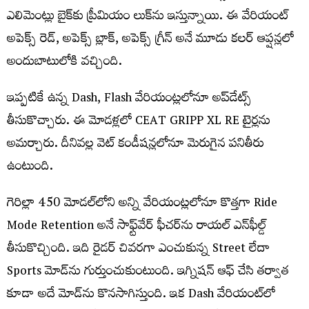
ఎలిమెంట్లు బైక్‌కు ప్రీమియం లుక్‌ను ఇస్తున్నాయి. ఈ వేరియంట్
అపెక్స్ రెడ్, అపెక్స్ బ్లాక్, అపెక్స్ గ్రీన్ అనే మూడు కలర్ ఆప్షన్లలో
అందుబాటులోకి వచ్చింది.
ఇప్పటికే ఉన్న Dash, Flash వేరియంట్లలోనూ అప్‌డేట్స్
తీసుకొచ్చారు. ఈ మోడళ్లలో CEAT GRIPP XL RE టైర్లను
అమర్చారు. దీనివల్ల వెట్ కండీషన్లలోనూ మెరుగైన పనితీరు
ఉంటుంది.
గెరిల్లా 450 మోడల్‌లోని అన్ని వేరియంట్లలోనూ కొత్తగా Ride
Mode Retention అనే సాఫ్ట్‌వేర్ ఫీచర్‌ను రాయల్ ఎన్‌ఫీల్డ్
తీసుకొచ్చింది. ఇది రైడర్ చివరగా ఎంచుకున్న Street లేదా
Sports మోడ్‌ను గుర్తుంచుకుంటుంది. ఇగ్నిషన్ ఆఫ్ చేసి తర్వాత
కూడా అదే మోడ్‌ను కొనసాగిస్తుంది. ఇక Dash వేరియంట్‌లో