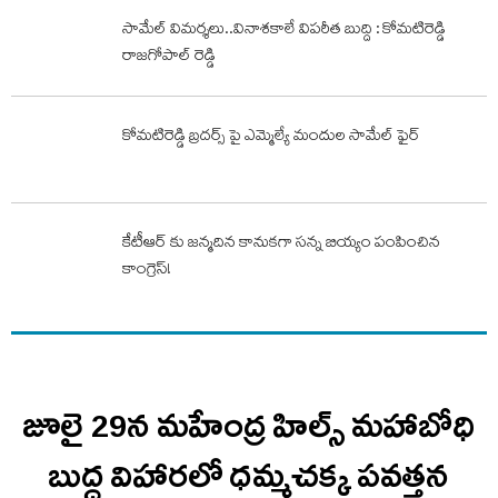
సామేల్ విమర్శలు..వినాశకాలే విపరీత బుద్ది : కోమటిరెడ్డి
రాజగోపాల్ రెడ్డి
కోమటిరెడ్డి బ్రదర్స్ పై ఎమ్మెల్యే మందుల సామేల్ ఫైర్
కేటీఆర్ కు జన్మదిన కానుకగా సన్న బియ్యం పంపించిన
కాంగ్రెస్!
జూలై 29న మహేంద్ర హిల్స్‌ మహాబోధి
బుద్ధ విహారలో ధమ్మచక్క పవత్తన