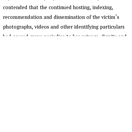
contended that the continued hosting, indexing,
recommendation and dissemination of the victim’s
photographs, videos and other identifying particulars
had caused grave prejudice to her privacy, dignity and
reputation, in violation of the law protecting victims of
sexual offences.
Appearing for the petitioner, High Court Advocate
Nagurbabu N submitted that despite representations
made to the Ministry of Information and Broadcasting
and the Resident Grievance Officers of the respective
digital platforms, no effective action had been taken
to remove the unlawful content. The petitioner
therefore approached the High Court seeking