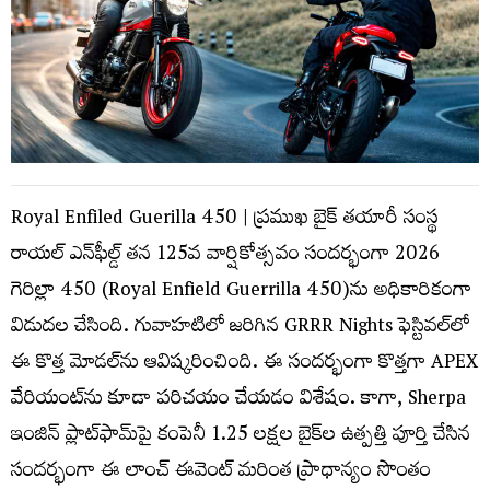
Royal Enfiled Guerilla 450 | ప్రముఖ బైక్ తయారీ సంస్థ
రాయల్ ఎన్‌ఫీల్డ్ తన 125వ వార్షికోత్సవం సందర్భంగా 2026
గెరిల్లా 450 (Royal Enfield Guerrilla 450)ను అధికారికంగా
విడుదల చేసింది. గువాహటిలో జరిగిన GRRR Nights ఫెస్టివల్‌లో
ఈ కొత్త మోడల్‌ను ఆవిష్కరించింది. ఈ సందర్భంగా కొత్తగా APEX
వేరియంట్‌ను కూడా పరిచయం చేయడం విశేషం. కాగా, Sherpa
ఇంజిన్ ప్లాట్‌ఫామ్‌పై కంపెనీ 1.25 లక్షల బైక్‌ల ఉత్పత్తి పూర్తి చేసిన
సందర్భంగా ఈ లాంచ్ ఈవెంట్ మరింత ప్రాధాన్యం సొంతం