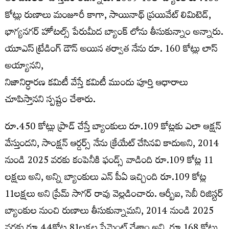
కోట్లు రుణాలు మంజూరీ కాగా, సాయినాథ్ ప్రయివేట్ లిమిటెడ్,
భాగ్యనగర్ హోటల్స్ పేరుమీద బ్యాంక్ లోను తీసుకున్నాం అన్నారు.
యూఎస్ ట్రేడింగ్ డౌన్ అయిన తర్వాత నేను రూ. 160 కోట్లు లాస్
అయ్యానని,
నిజానిర్ధారణ కమిటీ వేస్తే కమిటీ ముందు పూర్తి ఆధారాలు
చూపిస్తానని స్పష్టం చేశారు.
రూ.450 కోట్లు ప్రాడ్ చేస్తే బ్యాంకులు రూ.109 కోట్లకు ఎలా ఆక్షన్
వేస్తుందని, సాంక్షన్ ఆర్డర్స్ నేను క్రేయేట్ చేసినవి కాదుఅని, 2014
నుండి 2025 వరకు కంపెనీకి ఫండ్స్ వాడింది రూ.109 కోట్ల 11
లక్షలు అని, అన్ని బ్యాంకులు ఎన్ పీఏ ఇచ్చింది రూ.109 కోట్ల
11లక్షలు అని ప్రేమ్ సాగర్ రావు వెల్లడించారు. ఆర్బీఐ, సెబీ రిజిస్టర్
బ్యాంకుల నుంచి రుణాలు తీసుకున్నామని, 2014 నుండి 2025