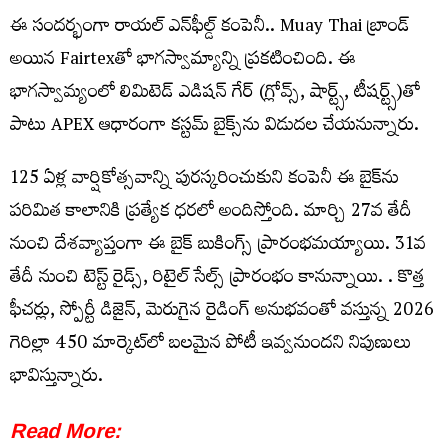
ఈ సందర్భంగా రాయల్ ఎన్‌ఫీల్డ్ కంపెనీ.. Muay Thai బ్రాండ్
అయిన Fairtexతో భాగస్వామ్యాన్ని ప్రకటించింది. ఈ
భాగస్వామ్యంలో లిమిటెడ్ ఎడిషన్ గేర్ (గ్లోవ్స్, షార్ట్స్, టీషర్ట్స్)తో
పాటు APEX ఆధారంగా కస్టమ్ బైక్స్‌ను విడుదల చేయనున్నారు.
125 ఏళ్ల వార్షికోత్సవాన్ని పురస్కరించుకుని కంపెనీ ఈ బైక్‌ను
పరిమిత కాలానికి ప్రత్యేక ధరలో అందిస్తోంది. మార్చి 27వ తేదీ
నుంచి దేశవ్యాప్తంగా ఈ బైక్ బుకింగ్స్ ప్రారంభమయ్యాయి. 31వ
తేదీ నుంచి టెస్ట్ రైడ్స్, రిటైల్ సేల్స్ ప్రారంభం కానున్నాయి. . కొత్త
ఫీచర్లు, స్పోర్టీ డిజైన్, మెరుగైన రైడింగ్ అనుభవంతో వస్తున్న 2026
గెరిల్లా 450 మార్కెట్‌లో బలమైన పోటీ ఇవ్వనుందని నిపుణులు
భావిస్తున్నారు.
Read More: