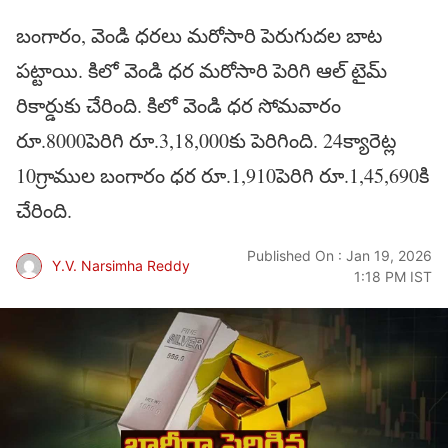
బంగారం, వెండి ధరలు మరోసారి పెరుగుదల బాట
పట్టాయి. కిలో వెండి ధర మరోసారి పెరిగి ఆల్ టైమ్
రికార్డుకు చేరింది. కిలో వెండి ధర సోమవారం
రూ.8000పెరిగి రూ.3,18,000కు పెరిగింది. 24క్యారెట్ల
10గ్రాముల బంగారం ధర రూ.1,910పెరిగి రూ.1,45,690కి
చేరింది.
Published On : Jan 19, 2026
Y.V. Narsimha Reddy
1:18 PM IST