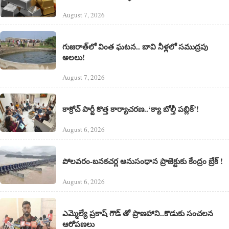
August 7, 2026
గుజరాత్‌లో వింత ఘటన.. బావి నీళ్లలో సముద్రపు
అలలు!
August 7, 2026
కాక్రోచ్ పార్టీ కొత్త కార్యాచరణ..‘క్యా బోల్తీ పబ్లిక్’!
August 6, 2026
పోలవరం-బనకచర్ల అనుసంధాన ప్రాజెక్టుకు కేంద్రం బ్రేక్ !
August 6, 2026
ఎమ్మెల్యే ప్రకాష్ గౌడ్ తో ప్రాణహాని..కొడుకు సంచలన
ఆరోపణలు