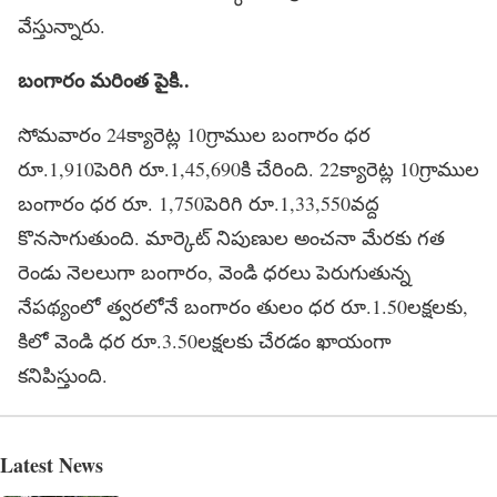
వేస్తున్నారు.
బంగారం మరింత పైకి..
సోమవారం 24క్యారెట్ల 10గ్రాముల బంగారం ధర
రూ.1,910పెరిగి రూ.1,45,690కి చేరింది. 22క్యారెట్ల 10గ్రాముల
బంగారం ధర రూ. 1,750పెరిగి రూ.1,33,550వద్ద
కొనసాగుతుంది. మార్కెట్ నిపుణుల అంచనా మేరకు గత
రెండు నెలలుగా బంగారం, వెండి ధరలు పెరుగుతున్న
నేపథ్యంలో త్వరలోనే బంగారం తులం ధర రూ.1.50లక్షలకు,
కిలో వెండి ధర రూ.3.50లక్షలకు చేరడం ఖాయంగా
కనిపిస్తుంది.
Latest News