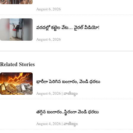
August 6, 2026
వరదల్లో కట్టెల వేట… వైరల్ వీడియో!
August 6, 2026
Related Stories
భారీగా పెరిగిన బంగారం, వెండి ధరలు
August 6, 2026 | వాణిజ్యం
తగ్గిన బంగారం..స్థిరంగా వెండి ధరలు
August 4, 2026 | వాణిజ్యం