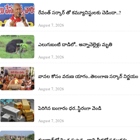
రేవంత్ సర్కార్ తో కమ్యూనిస్టులకు చెడిందా..?
August 7, 2026
ఎలుగుబంటి దాడిలో.. అన్నాచెల్లెళ్లు మృతి
August 7, 2026
వానల కోసం వరుణ యాగం..తెలంగాణ సర్కార్ నిర్ణయం
August 7, 2026
పెరిగిన బంగారం ధర..స్థిరంగా వెండి
August 7, 2026
గుజరాత్‌లో వింత ఘటన.. బావి నీళ్లలో సముద్రపు