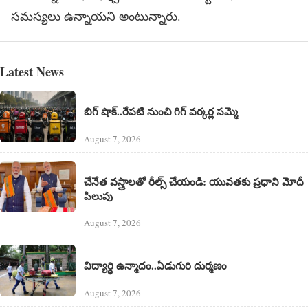
సమస్యలు ఉన్నాయని అంటున్నారు.
Latest News
బిగ్ షాక్..రేపటి నుంచి గిగ్ వర్కర్ల సమ్మె
August 7, 2026
చేనేత వస్త్రాలతో రీల్స్ చేయండి: యువతకు ప్రధాని మోదీ
పిలుపు
August 7, 2026
విద్యార్ధి ఉన్మాదం..ఏడుగురి దుర్మణం
August 7, 2026