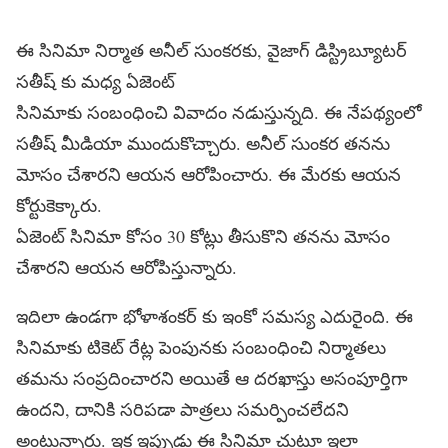
ఈ సినిమా నిర్మాత అనీల్ సుంకరకు, వైజాగ్ డిస్ట్రిబ్యూటర్
సతీష్ కు మధ్య ఏజెంట్
సినిమాకు సంబంధించి వివాదం నడుస్తున్నది. ఈ నేపథ్యంలో
సతీష్ మీడియా ముందుకొచ్చారు. అనీల్ సుంకర తనను
మోసం చేశారని ఆయన ఆరోపించారు. ఈ మేరకు ఆయన
కోర్టుకెక్కారు.
ఏజెంట్ సినిమా కోసం 30 కోట్లు తీసుకొని తనను మోసం
చేశారని ఆయన ఆరోపిస్తున్నారు.
ఇదిలా ఉండగా భోళాశంకర్ కు ఇంకో సమస్య ఎదురైంది. ఈ
సినిమాకు టికెట్ రేట్ల పెంపునకు సంబంధించి నిర్మాతలు
తమను సంప్రదించారని అయితే ఆ దరఖాస్తు అసంపూర్తిగా
ఉందని, దానికి సరిపడా పాత్రలు సమర్పించలేదని
అంటున్నారు. ఇక ఇప్పుడు ఈ సినిమా చుట్టూ ఇలా