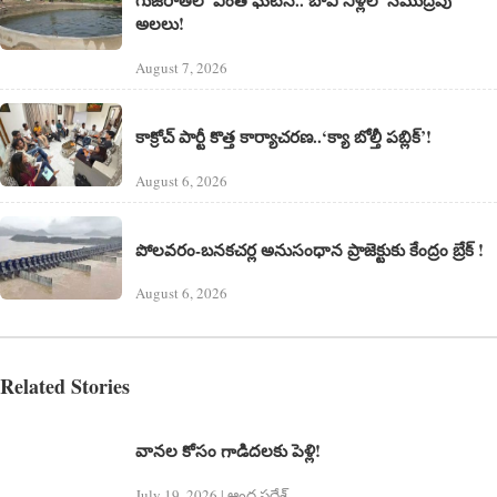
అలలు!
August 7, 2026
కాక్రోచ్ పార్టీ కొత్త కార్యాచరణ..‘క్యా బోల్తీ పబ్లిక్’!
August 6, 2026
పోలవరం-బనకచర్ల అనుసంధాన ప్రాజెక్టుకు కేంద్రం బ్రేక్ !
August 6, 2026
Related Stories
వానల కోసం గాడిదలకు పెళ్లి!
July 19, 2026 | ఆంధ్ర ప్రదేశ్