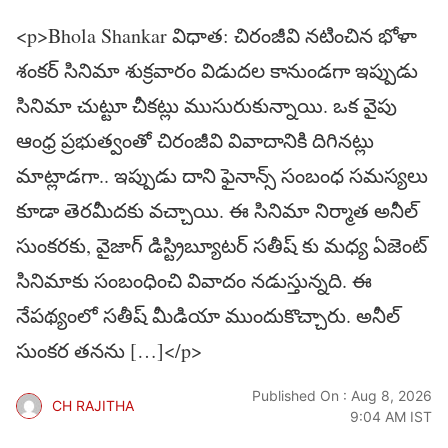
<p>Bhola Shankar విధాత‌: చిరంజీవి నటించిన భోళా
శంకర్ సినిమా శుక్రవారం విడుదల కానుండగా ఇప్పుడు
సినిమా చుట్టూ చీకట్లు ముసురుకున్నాయి. ఒక వైపు
ఆంధ్ర ప్రభుత్వంతో చిరంజీవి వివాదానికి దిగినట్లు
మాట్లాడగా.. ఇప్పుడు దాని ఫైనాన్స్ సంబంధ సమస్యలు
కూడా తెరమీదకు వచ్చాయి. ఈ సినిమా నిర్మాత అనీల్
సుంకరకు, వైజాగ్ డిస్ట్రిబ్యూటర్ సతీష్ కు మధ్య ఏజెంట్
సినిమాకు సంబంధించి వివాదం నడుస్తున్నది. ఈ
నేపథ్యంలో సతీష్ మీడియా ముందుకొచ్చారు. అనీల్
సుంకర తనను […]</p>
Published On : Aug 8, 2026
CH RAJITHA
9:04 AM IST