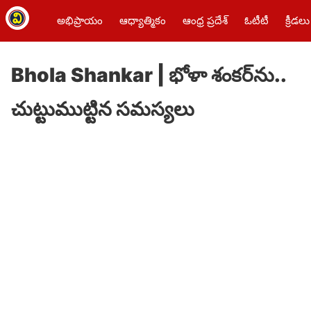
అభిప్రాయం
ఆధ్యాత్మికం
ఆంధ్ర ప్రదేశ్
ఓటీటీ
క్రీడలు
Bhola Shankar | భోళా శంకర్‌ను..
చుట్టుముట్టిన సమస్యలు