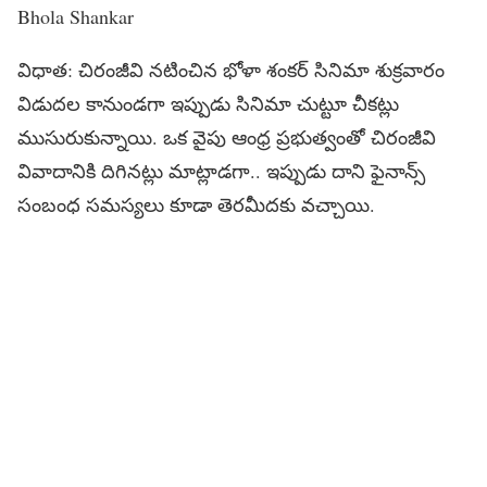
Bhola Shankar
విధాత‌: చిరంజీవి నటించిన భోళా శంకర్ సినిమా శుక్రవారం
విడుదల కానుండగా ఇప్పుడు సినిమా చుట్టూ చీకట్లు
ముసురుకున్నాయి. ఒక వైపు ఆంధ్ర ప్రభుత్వంతో చిరంజీవి
వివాదానికి దిగినట్లు మాట్లాడగా.. ఇప్పుడు దాని ఫైనాన్స్
సంబంధ సమస్యలు కూడా తెరమీదకు వచ్చాయి.