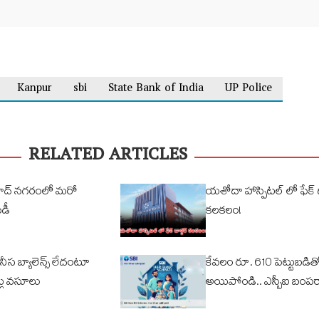
Kanpur
sbi
State Bank of India
UP Police
RELATED ARTICLES
బాద్ నగరంలో మరో
యశోదా హాస్పిటల్ లో ఫేక్ డ
ిడీ
కలకలం!
నీస బ్యాలెన్స్ లేదంటూ
కేవ‌లం రూ. 610 పెట్టుబ‌డితో.
ట్లు వసూలు
అయిపోండి.. ఎస్బీఐ బంప‌ర