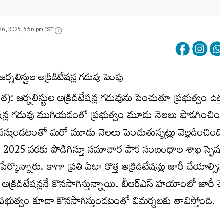
26, 2025, 5:56 pm IST
త): జర్నలిస్టుల అక్రిడిటేషన్ల గడువును పెంచుతూ ప్రభుత్వం ఉత్
ిటేషన్ల గడువు ముగియడంతో ప్రభుత్వం మూడు నెలలు పొడగించిం
కావస్తుండటంతో మరో మూడు నెలలు పెంచుతున్నట్లు వెల్లడించింది.
0, 2025 వరకు పొడిగిస్తూ సమాచార పౌర సంబంధాల శాఖ స్పెష
ేర్కొన్నారు. కాగా ప్రతి ఏటా కొత్త అక్రిడిటేషన్లు జారీ చేయాల్స
న అక్రిడిటేషన్లనే కొనసాగిస్తున్నాయి. బీఆర్ఎస్ హయాంలో జార
రెస్ ప్రభుత్వం కూడా కొనసాగిస్తుండటంతో విమర్శలకు తావిస్తోంది.