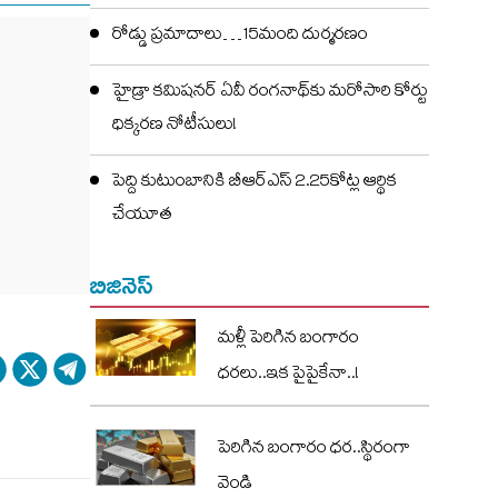
రోడ్డు ప్రమాదాలు…15మంది దుర్మరణం
హైడ్రా కమిషనర్ ఏవీ రంగనాథ్‌కు మరోసారి కోర్టు
ధిక్కరణ నోటీసులు!
పెద్ది కుటుంబానికి బీఆర్ఎస్ 2.25కోట్ల ఆర్థిక
చేయూత
బిజినెస్
మళ్లీ పెరిగిన బంగారం
ధరలు..ఇక పైపైకేనా..!
పెరిగిన బంగారం ధర..స్థిరంగా
వెండి