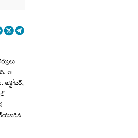
తర్వులు
ది. ఆ
 అక్టోబర్,
ల్
ిన
ీ చేయబడిన