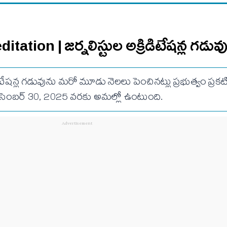
tation | జర్నలిస్టుల అక్రిడిటేషన్ల గడువ
ిటేషన్ల గడువును మరో మూడు నెలలు పెంచినట్లు ప్రభుత్వం ప్రకట
ిసెంబర్ 30, 2025 వరకు అమల్లో ఉంటుంది.