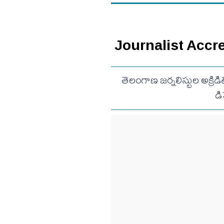
Journalist Accredi
తెలంగాణ జర్నలిస్టుల అక్రిడ
డ