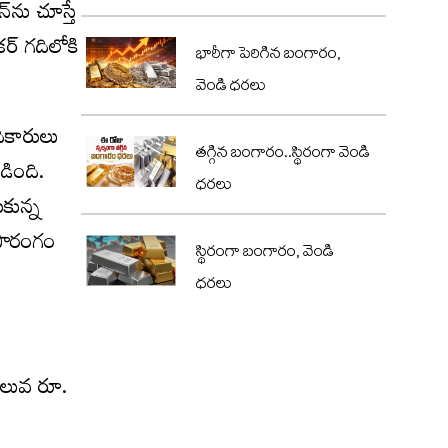
‌ను చూస్తే
్ గ‌దిలోకి
భారీగా పెరిగిన బంగారం,
వెండి ధరలు
అధికారులు
తగ్గిన బంగారం..స్థిరంగా వెండి
డింది.
ధరలు
ుకున్న
ి సొరంగం
స్థిరంగా బంగారం, వెండి
ధరలు
విలువ రూ.