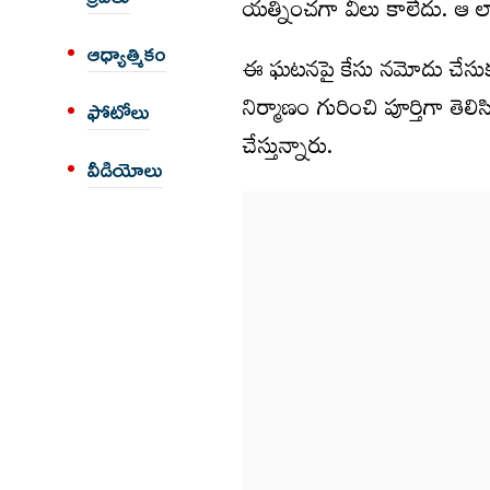
యత్నించ‌గా వీలు కాలేదు. ఆ లాక‌
ఆధ్యాత్మికం
ఈ ఘ‌ట‌న‌పై కేసు న‌మోదు చేసుకు
నిర్మాణం గురించి పూర్తిగా తెల
ఫోటోలు
చేస్తున్నారు.
వీడియోలు