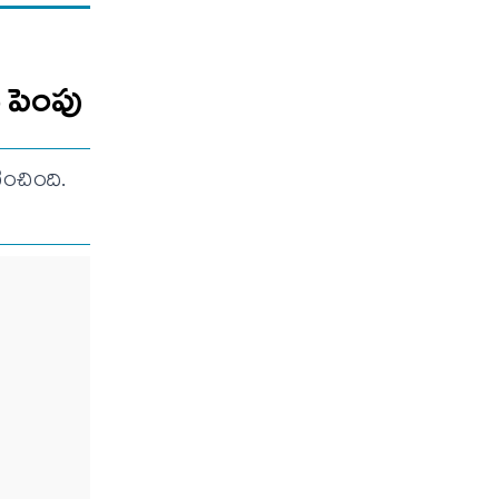
ు పెంపు
ించింది.