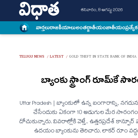
శనివారం, 8 ఆగస్టు 2026
వార్త‌లు
రాజకీయాలు
అంత‌ర్జాతీయం
జాతీయం
ప్రత్యే
TELUGU NEWS
LATEST
GOLD THEFT IN STATE BANK OF INDIA
/
/
బ్యాంకు స్ట్రాంగ్ రూమ్‌కే 
Uttar Pradesh | బ్యాంకులో ఉన్న బంగారాన్ని, న‌గ‌దును
చేసేందుకు ఏకంగా 10 అడుగుల మేర సొరంగం త‌వ్వి.
దోచుకున్నారు. వివ‌రాల్లోకి వెళ్తే.. ఉత్త‌ర‌ప్ర‌దేశ్ కాన్
ఉద‌యం బ్యాంకును తెరిచారు. లాక‌ర్ రూం వ‌ద్దక