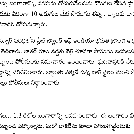
్న బంగారాన్ని, న‌గ‌దును దోచుకునేందుకు దొంగ‌లు చేసిన ప్లాన్
సేందుకు ఏకంగా 10 అడుగుల మేర సొరంగం త‌వ్వి.. బ్యాంకు లాక‌ర
ినకాడికి దోచుకున్నారు.
దేశ్ కాన్పూర్ ప‌రిధిలోని స్టేట్ బ్యాంక్ ఆఫ్ ఇండియా భ‌నుతి బ్రాంచి 
ెరిచారు. లాక‌ర్ రూం వ‌ద్దకు వెళ్లి చూడ‌గా సొరంగం బ‌య‌ట‌ప‌
సిబ్బంది పోలీసుల‌కు స‌మాచారం అందించారు. ఘ‌ట‌నాస్థ‌లికి చేర
ాన్ని ప‌రిశీలించారు. బ్యాంకు ప‌క్క‌నే ఉన్న ఖాళీ స్థ‌లం నుంచ
ిన‌ట్లు పోలీసులు నిర్ధారించారు.
 దొంగ‌లు.. 1.8 కిలోల బంగారాన్ని అప‌హ‌రించారు. ఈ బంగారం 
ిబ్బంది పేర్కొన్నారు. మ‌రో లాక‌ర్‌ను కూడా ప‌గుల‌గొట్టేందుకు