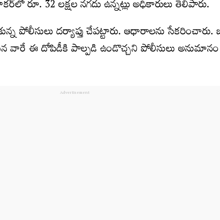
ర్‌లో రూ. 32 ల‌క్ష‌ల న‌గ‌దు ఉన్న‌ట్లు అధికారులు తెలిపారు.
న్న పోలీసులు ద‌ర్యాప్తు చేప‌ట్టారు. ఆధారాల‌ను సేక‌రించారు. 
ిసిన వారే ఈ దోపిడీకి పాల్ప‌డి ఉండొచ్చ‌ని పోలీసులు అనుమానం వ