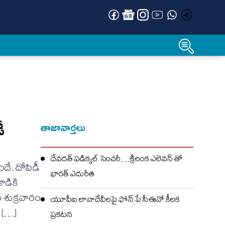
ీ
తాజావార్తలు
దేవదత్ పడిక్కల్‌ సెంచరీ…శ్రీలంక ఎలెవన్ తో
ందే. దోపిడీ
భారత్ ఎదురీత
ాడికి
ు శుక్ర‌వారం
యూపీఐ లావాదేవీలపై ఫోన్ పే సీఈవో కీలక
న […]
ప్రకటన