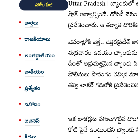
Uttar Pradesh | బ్యాంకులో ఉన
హోం పేజీ
షాక్ అవ్వాల్సిందే. దోపిడీ చే
వార్త‌లు
ప్ర‌వేశించారు. ఆ త‌ర్వాత దొరిక
రాజకీయాలు
వివ‌రాల్లోకి వెళ్తే.. ఉత్త‌ర‌ప్ర‌
శుక్ర‌వారం ఉద‌యం బ్యాంకును త
అంత‌ర్జాతీయం
దీంతో అప్ర‌మ‌త్త‌మైన బ్యాంకు 
జాతీయం
పోలీసులు సొరంగం త‌వ్విన మార్గ
త‌వ్వి లాక‌ర్ గ‌దిలోకి ప్ర‌వేశించ
ప్రత్యేకం
వినోదం
ఇక లాక‌ర్ల‌ను ప‌గుల‌గొట్టిన
బిజినెస్
కోటి పైనే ఉంటుంద‌ని బ్యాంకు స
క్రీడలు