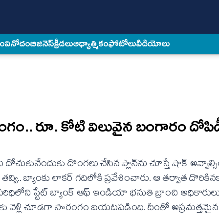
కం
వినోదం
బిజినెస్
క్రీడలు
ఆధ్యాత్మికం
ఫోటోలు
వీడియోలు
సొరంగం.. రూ. కోటి విలువైన బంగారం దోపిడ
 దోచుకునేందుకు దొంగ‌లు చేసిన ప్లాన్‌ను చూస్తే షాక్ అవ్వాల్సి
. బ్యాంకు లాక‌ర్ గ‌దిలోకి ప్ర‌వేశించారు. ఆ త‌ర్వాత దొరికినక
పూర్ ప‌రిధిలోని స్టేట్ బ్యాంక్ ఆఫ్ ఇండియా భ‌నుతి బ్రాంచి అధికారుల
ు వెళ్లి చూడ‌గా సొరంగం బ‌య‌ట‌ప‌డింది. దీంతో అప్ర‌మ‌త్త‌మై