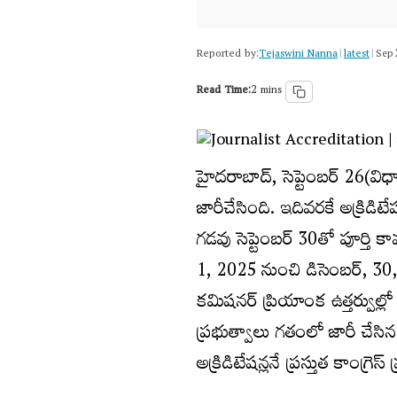
Reported by:
Tejaswini Nanna
latest
|
|
Sep 
Read Time:
2 mins
హైదరాబాద్, సెప్టెంబర్ 26(విధా
జారీచేసింది. ఇదివరకే అక్రిడ
గడవు సెప్టెంబర్ 30తో పూర్తి 
1, 2025 నుంచి డిసెంబర్, 3
కమిషనర్ ప్రియాంక ఉత్తర్వుల్లో ప
ప్రభుత్వాలు గతంలో జారీ చేసి
అక్రిడిటేషన్లనే ప్రస్తుత కాంగ్