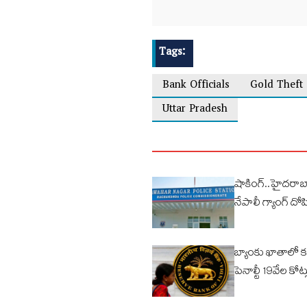
Tags:
Bank Officials
Gold Theft
Uttar Pradesh
షాకింగ్..హైదరా
నేపాలీ గ్యాంగ్ దోప
బ్యాంకు ఖాతాలో క
పెనాల్టీ 19వేల కో