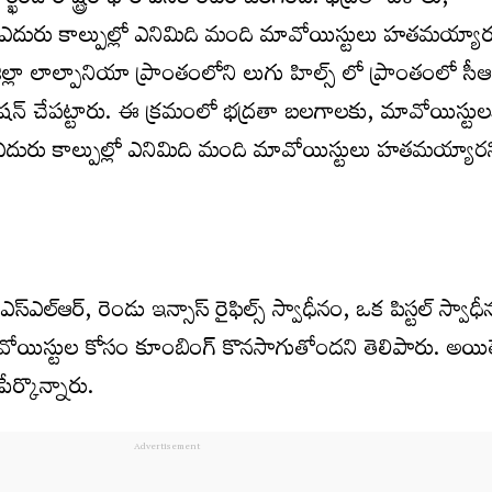
డ్ రాష్ట్రం భారీ ఎన్​కౌంటర్ జరిగింది. భద్రతా దళాలు,
 ఎదురు కాల్పుల్లో ఎనిమిది మంది మావోయిస్టులు హతమయ్యార
లాల్పానియా ప్రాంతంలోని లుగు హిల్స్‌ లో ప్రాంతంలో సీఆర్
రేషన్‌ చేపట్టారు. ఈ క్రమంలో భద్రతా బలగాలకు, మావోయిస్టు
ఎదురు కాల్పుల్లో ఎనిమిది మంది మావోయిస్టులు హతమయ్యార
్‌ఎల్‌ఆర్‌, రెండు ఇన్సాస్‌ రైఫిల్స్ స్వాధీనం, ఒక పిస్టల్​ స్వాధ
 మావోయిస్టుల కోసం కూంబింగ్ కొనసాగుతోందని తెలిపారు. అయి
ర్కొన్నారు.