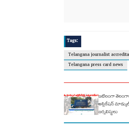
Tags:
Telangana journalist accredita
Telangana press card news
జటిలంగా తెలంగాణ
అప్లికేషన్ మాడ్య
జర్నలిస్టులు