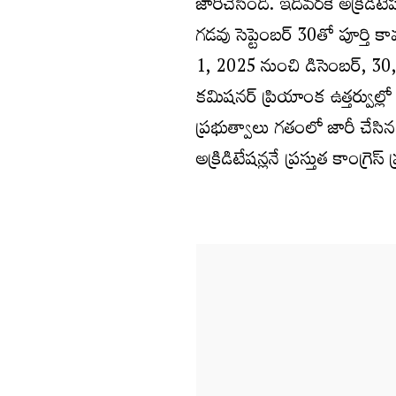
జారీచేసింది. ఇదివరకే అక్రిడ
గడవు సెప్టెంబర్ 30తో పూర్తి 
1, 2025 నుంచి డిసెంబర్, 3
కమిషనర్ ప్రియాంక ఉత్తర్వుల్లో ప
ప్రభుత్వాలు గతంలో జారీ చేసి
అక్రిడిటేషన్లనే ప్రస్తుత కాంగ్