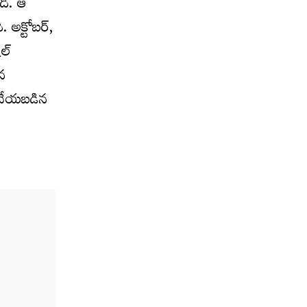
ది. ఆ
 అక్టోబర్,
ల్
ిన
ీ చేయబడిన