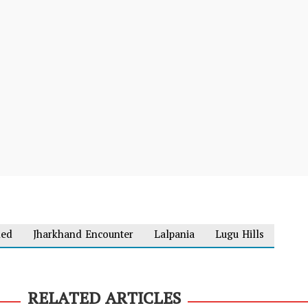
led
Jharkhand Encounter
​​Lalpania
Lugu Hills
RELATED ARTICLES