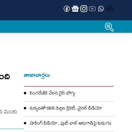
ంది
తాజావార్తలు
సింగరేణికి చేరిన నైనీ బొగ్గు
కుక్కలతో కలిసి పిల్లల క్రికెట్..వైరల్ వీడియో
ిది మంది
షాకింగ్ వీడియో.. ఫుట్ బాల్ ఆటగాడిపై పిడుగు!