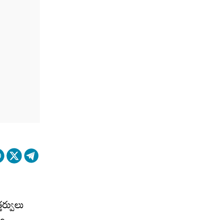
తర్వులు