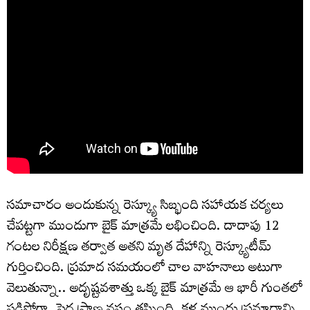
సమాచారం అందుకున్న రెస్క్యూ సిబ్భంది సహాయక చర్యలు
చేపట్టగా ముందుగా బైక్ మాత్రమే లభించింది. దాదాపు 12
గంటల నిరీక్షణ తర్వాత అతని మృత దేహాన్ని రెస్క్యూటీమ్
గుర్తించింది. ప్రమాద సమయంలో చాల వాహనాలు అటుగా
వెలుతున్నా.. అదృష్టవశాత్తు ఒక్క బైక్ మాత్రమే ఆ భారీ గుంతలో