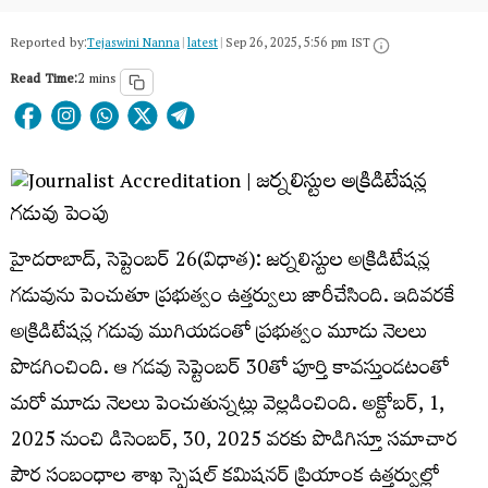
Reported by:
Tejaswini Nanna
|
latest
|
Sep 26, 2025, 5:56 pm IST
Read Time:
2 mins
హైదరాబాద్, సెప్టెంబర్ 26(విధాత): జర్నలిస్టుల అక్రిడిటేషన్ల
గడువును పెంచుతూ ప్రభుత్వం ఉత్తర్వులు జారీచేసింది. ఇదివరకే
అక్రిడిటేషన్ల గడువు ముగియడంతో ప్రభుత్వం మూడు నెలలు
పొడగించింది. ఆ గడవు సెప్టెంబర్ 30తో పూర్తి కావస్తుండటంతో
మరో మూడు నెలలు పెంచుతున్నట్లు వెల్లడించింది. అక్టోబర్, 1,
2025 నుంచి డిసెంబర్, 30, 2025 వరకు పొడిగిస్తూ సమాచార
పౌర సంబంధాల శాఖ స్పెషల్ కమిషనర్ ప్రియాంక ఉత్తర్వుల్లో