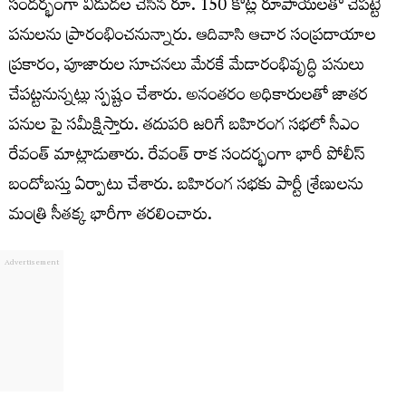
సందర్భంగా విడుదల చేసిన రూ. 150 కోట్ల రూపాయలతో చేపట్టే
పనులను ప్రారంభించనున్నారు. ఆదివాసి ఆచార సంప్రదాయాల
ప్రకారం, పూజారుల సూచనలు మేరకే మేడారంభివృద్ధి పనులు
చేపట్టనున్నట్లు స్పష్టం చేశారు. అనంతరం అధికారులతో జాతర
పనుల పై సమీక్షిస్తారు. తదుపరి జరిగే బహిరంగ సభలో సీఎం
రేవంత్ మాట్లాడుతారు. రేవంత్ రాక సందర్భంగా భారీ పోలీస్
బందోబస్తు ఏర్పాటు చేశారు. బహిరంగ సభకు పార్టీ శ్రేణులను
మంత్రి సీతక్క భారీగా తరలించారు.