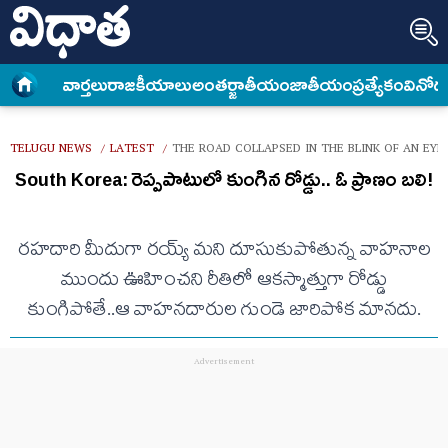
వార్త‌లు
రాజకీయాలు
అంత‌ర్జాతీయం
జాతీయం
ప్రత్యేకం
వినోద
TELUGU NEWS
LATEST
THE ROAD COLLAPSED IN THE BLINK OF AN EYE 
/
/
South Korea: రెప్పపాటులో కుంగిన రోడ్డు.. ఓ ప్రాణం బలి!
రహదారి మీదుగా రయ్య్ మని దూసుకుపోతున్న వాహనాల
ముందు ఊహించని రీతిలో ఆకస్మాత్తుగా రోడ్డు
కుంగిపోతే..ఆ వాహనదారుల గుండె జారిపోక మానదు.