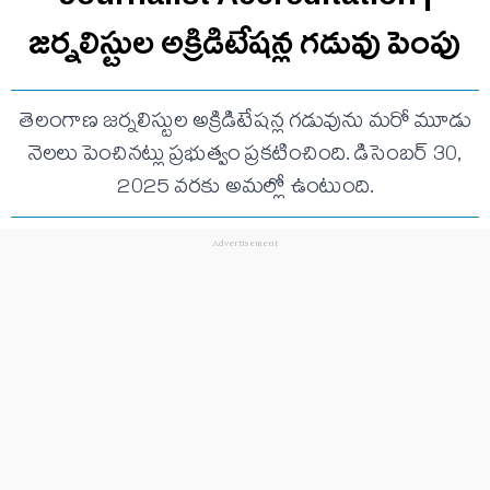
జర్నలిస్టుల అక్రిడిటేషన్ల గడువు పెంపు
తెలంగాణ జర్నలిస్టుల అక్రిడిటేషన్ల గడువును మరో మూడు
నెలలు పెంచినట్లు ప్రభుత్వం ప్రకటించింది. డిసెంబర్ 30,
2025 వరకు అమల్లో ఉంటుంది.