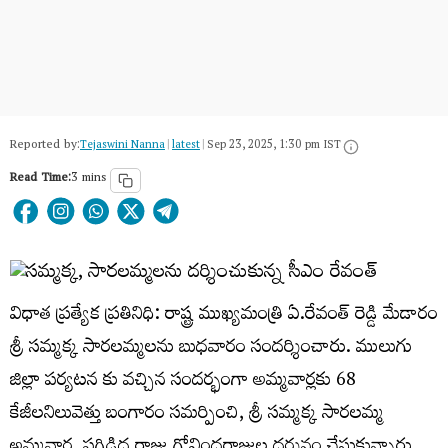
Reported by:
Tejaswini Nanna
|
latest
|
Sep 23, 2025, 1:30 pm IST
Read Time:
3 mins
విధాత ప్రత్యేక ప్రతినిధి: రాష్ట్ర ముఖ్యమంత్రి ఏ.రేవంత్ రెడ్డి మేడారం
శ్రీ సమ్మక్క సారలమ్మలను బుధవారం సందర్శించారు. ములుగు
జిల్లా పర్యటన కు వచ్చిన సందర్భంగా అమ్మవార్లకు 68
కేజీలనిలువెత్తు బంగారం సమర్పించి, శ్రీ సమ్మక్క సారలమ్మ