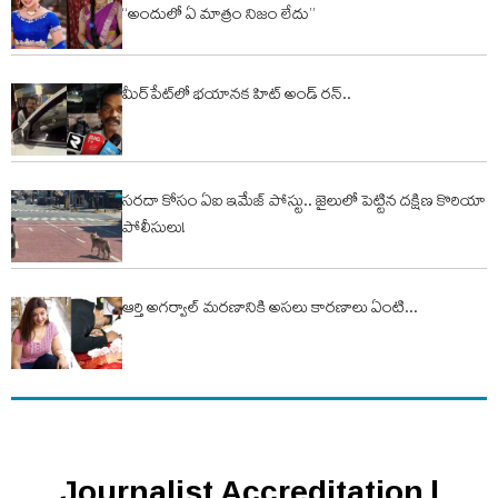
“అందులో ఏ మాత్రం నిజం లేదు”
మీర్‌పేట్‌లో భయానక హిట్ అండ్ రన్..
సరదా కోసం ఏఐ ఇమేజ్ పోస్టు.. జైలులో పెట్టిన దక్షిణ కొరియా
పోలీసులు!
ఆర్తి అగ‌ర్వాల్ మ‌ర‌ణానికి అస‌లు కార‌ణాలు ఏంటి...
Journalist Accreditation |