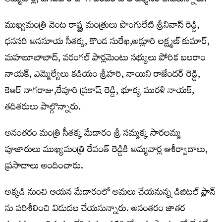
అమ్మవార్ల, పగిడిద రాజు గోవిందరాజుల దర్శనం చేసుకున్నారు.
ముఖ్యమంత్రి వెంట రాష్ట్ర మంత్రులు పొంగులేటి శ్రీనివాస్ రెడ్డి,
ధనసరి అనసూయ సీతక్క, కొండ సురేఖ,అడ్లూరి లక్ష్మణ్ కుమార్,
మహబూబాబాద్, వరంగల్ పార్లమెంటు సభ్యులు పోరిక బలరాం
నాయక్, ఎమ్మెల్యేలు కడియం శ్రీహరి, నాయిని రాజేందర్ రెడ్డి,
కెఆర్ నాగరాజు,రేవూరి ప్రకాష్ రెడ్డి, భూక్య మురళి నాయక్,
తదితరులు పాల్గొన్నారు.
అనంతరం మంత్రి సీతక్క మేడారం శ్రీ సమ్మక్క సారలమ్మ
పూజారులు ముఖ్యమంత్రి రేవంత్ రెడ్డికి అమ్మవార్ల ఆశీర్వాదాలు,
ప్రసాదాలు అందించారు.
అక్కడి నుంచి ఆయన మేడారంలో అమలు చేయనున్న డిజిటల్ ప్లాన్
ను పరిశీలించి విడుదల చేయనున్నారు. అనంతరం జాతర