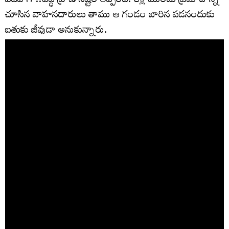
పడిపోగా..పెద్ధ ప్రాణ నష్టం తప్పింది. కళ్ల ముందు ప్రమాదాన్ని
చూసిన వాహనదారులు తాము ఆ గండం బారిన పడనందుకు
బతుకు జీవుడా అనుకున్నారు.