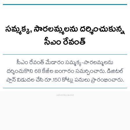
సమ్మక్క, సారలమ్మలను దర్శించుకున్న
సీఎం రేవంత్
సీఎం రేవంత్ మేడారం సమ్మక్క-సారలమ్మలను
దర్శించుకొని 68 కేజీల బంగారం సమర్పించారు. డిజిటల్
ప్లాన్ విడుదల చేసి రూ.150 కోట్లు పనులు ప్రారంభించారు.