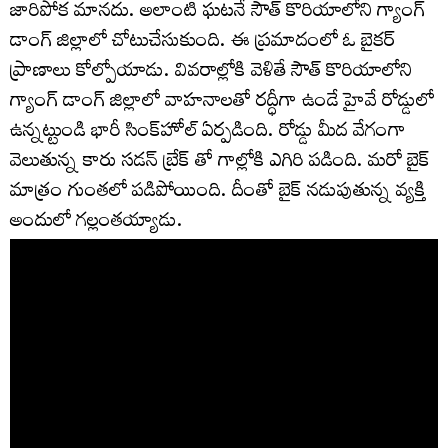
జారిపోక మానదు. అలాంటి ఘటనే సౌత్ కొరియాలోని గ్యాంగ్
డాంగ్ జిల్లాలో చోటుచేసుకుంది. ఈ ప్రమాదంలో ఓ బైకర్
ప్రాణాలు కోల్పోయాడు. వివరాల్లోకి వెళితే సౌత్ కొరియాలోని
గ్యాంగ్ డాంగ్ జిల్లాలో వాహనాలతో రద్ధీగా ఉండే హైవే రోడ్డులో
ఉన్నట్టుండి భారీ సింక్‌హోల్ ఏర్పడింది. రోడ్డు మీద వేగంగా
వెలుతున్న కారు సడన్ బ్రేక్ తో గాల్లోకి ఎగిరి పడింది. మరో బైక్
మాత్రం గుంతలో పడిపోయింది. దీంతో బైక్ నడుపుతున్న వ్యక్తి
అందులో గల్లంతయ్యాడు.