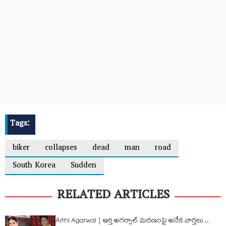
Tags:
biker
collapses
dead
man
road
South Korea
Sudden
RELATED ARTICLES
Arthi Agarwal | ఆర్తి అగర్వాల్ మ‌ర‌ణంపై అనేక వార్త‌లు ..