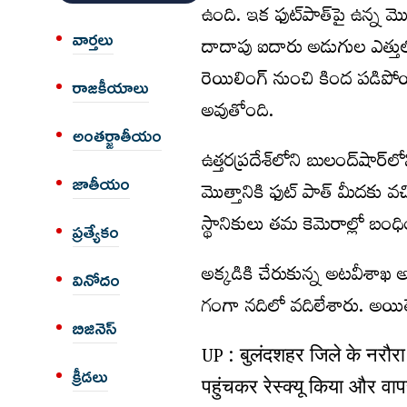
ఉంది. ఇక ఫుట్‌పాత్‌పై ఉన్న మొస
వార్త‌లు
దాదాపు ఐదారు అడుగుల ఎత్తులో ఉ
రెయిలింగ్ నుంచి కింద ప‌డిప
రాజకీయాలు
అవుతోంది.
అంత‌ర్జాతీయం
ఉత్త‌ర‌ప్ర‌దేశ్‌లోని బులంద్‌షార
జాతీయం
మొత్తానికి ఫుట్ పాత్ మీద‌కు వ‌చ
స్థానికులు త‌మ కెమెరాల్లో బంధ
ప్రత్యేకం
అక్క‌డికి చేరుకున్న‌ అట‌వీశా
వినోదం
గంగా న‌దిలో వ‌దిలేశారు. అయితే
బిజినెస్
UP : बुलंदशहर जिले के नरौर
క్రీడలు
पहुंचकर रेस्क्यू किया और वाप