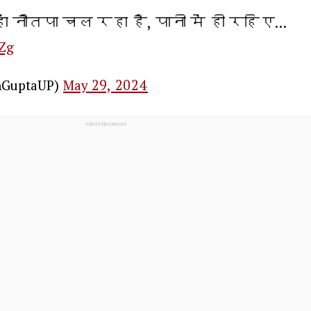
 नौतपा चल रहा है, पानी में ही रहिए…
SZg
nGuptaUP)
May 29, 2024