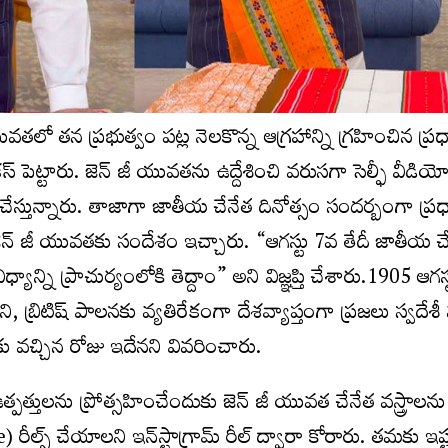
, యువతలో తన ప్రభుత్వం పట్ల నెలకొన్న ఆగ్రహాన్ని గ్రహించిన ప్ర
కస్ పెట్టారు. జెన్ జీ యువతను ఉద్దేశించి వరుసగా సెల్ఫీ వీడి
ుదల చేస్తున్నారు. తాజాగా జాతీయ చేనేత దినోత్సం సందర్బంగా ప్ర
న్ జీ యువతకు సందేశం ఇచ్చారు. “ఆగస్టు 7వ తేదీ జాతీయ చ
్యాన్ని ప్రాచుర్యంలోకి తెద్దాం” అని విజ్ఞప్తి చేశారు.1905 ఆగస
 బ్రిటిష్ పాలనకు వ్యతిరేకంగా దేశవ్యాప్తంగా ప్రజలు స్వదేశీ
కు వచ్చిన రోజు ఇదేనని వివరించారు.
ర ఉత్పత్తులను ప్రోత్సహించేందుకు జెన్ జీ యువత చేనేత వస్త్రాలన
్స్ చేయాలని ఇన్‌స్టాగ్రామ్ రీల్‌ ద్వారా కోరారు. తమకు ఇష