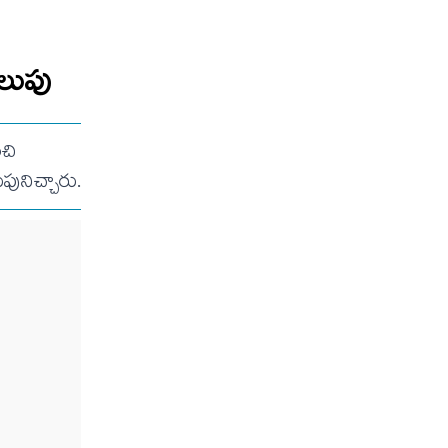
ిలుపు
ంచి
ునిచ్చారు.