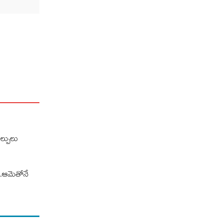
ాల్పులు
ా..ఆమెతోనే