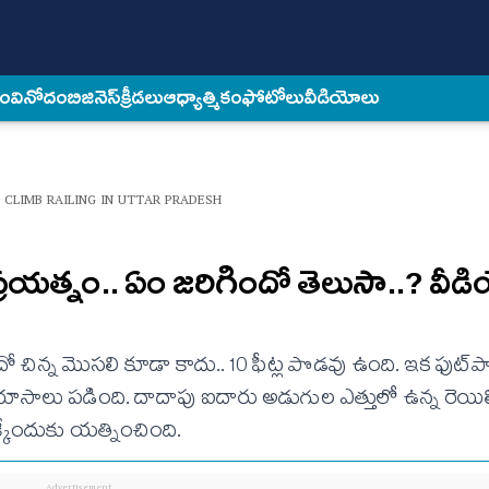
కం
వినోదం
బిజినెస్
క్రీడలు
ఆధ్యాత్మికం
ఫోటోలు
వీడియోలు
CLIMB RAILING IN UTTAR PRADESH
ప్ర‌య‌త్నం.. ఏం జ‌రిగిందో తెలుసా..? వీ
. అదేదో చిన్న మొస‌లి కూడా కాదు.. 10 ఫీట్ల పొడ‌వు ఉంది. ఇక ఫుట్‌ప
య‌ప్రయాసాలు ప‌డింది. దాదాపు ఐదారు అడుగుల ఎత్తులో ఉన్న రెయిలి
్కేందుకు య‌త్నించింది.