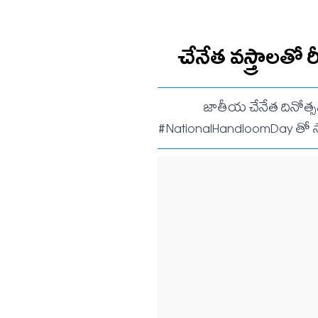
చేనేత వస్త్రాలతో
జాతీయ చేనేత దినోత్స
#NationalHandloomDay తో సో