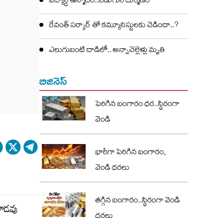
విద్యార్ధి ఉన్మాదం..ఏడుగురి దుర్మణం
రేవంత్ సర్కార్ తో కమ్యూనిస్టులకు చెడిందా..?
ఎలుగుబంటి దాడిలో.. అన్నాచెల్లెళ్లు మృతి
బిజినెస్
పెరిగిన బంగారం ధర..స్థిరంగా
వెండి
భారీగా పెరిగిన బంగారం,
వెండి ధరలు
తగ్గిన బంగారం..స్థిరంగా వెండి
పొడ‌వు
ధరలు