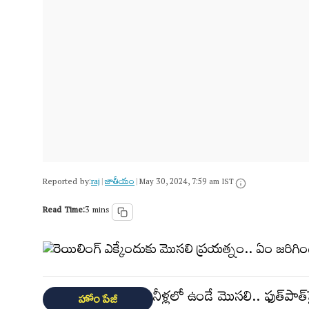
Reported by:
raj
జాతీయం
|
|
May 30, 2024, 7:59 am IST
Read Time:
3 mins
నీళ్ల‌లో ఉండే మొస‌లి.. ఫుత్‌పాత్
హోం పేజీ