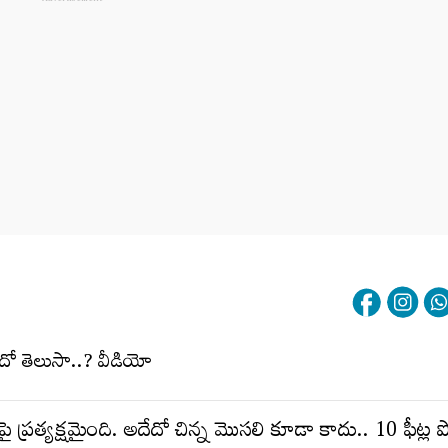
‌పై ప్ర‌త్య‌క్ష‌మైంది. అదేదో చిన్న మొస‌లి కూడా కాదు.. 10 ఫీట్ల 