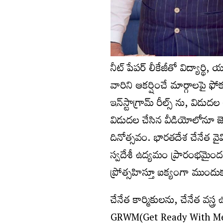
నీట్ పేపర్ లీకేజీతో విద్యార్థి
వారిని ఆకర్షించే మార్గాలపై ఫో
ఇన్‌స్టాగ్రామ్ రీల్స్ ను, విడ
విడుదల చేసిన వీడియోలోనూ జె
దినోత్సవం. భారతదేశ చేనేత వైవిధ
స్వదేశీ ఉద్యమం ప్రారంభమైందని,
ప్రోత్సహిస్తూ ఐక్యంగా ముందు
చేనేత కార్మికులను, చేనేత వస్త్
GRWM(Get Ready With Me) రీల