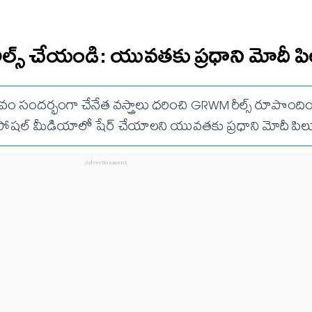
 రీల్స్ చేయండి: యువతకు ప్రధాని మోదీ ప
వం సందర్భంగా చేనేత వస్త్రాలు ధరించి GRWM రీల్స్ రూపొంది
షల్ మీడియాలో షేర్ చేయాలని యువతకు ప్రధాని మోదీ పిలుప