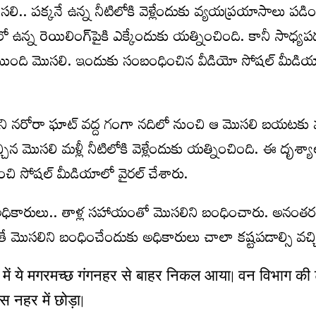
‌లి.. ప‌క్క‌నే ఉన్న నీటిలోకి వెళ్లేందుకు వ్య‌య‌ప్రయాసాలు ప‌డిం
న్న రెయిలింగ్‌పైకి ఎక్కేందుకు య‌త్నించింది. కానీ సాధ్య‌ప‌డ
ోయింది మొస‌లి. ఇందుకు సంబంధించిన వీడియో సోష‌ల్ మీడియా
్‌లోని న‌రోరా ఘాట్ వ‌ద్ద గంగా న‌దిలో నుంచి ఆ మొస‌లి బ‌య‌ట‌కు వ
్చిన మొస‌లి మ‌ళ్లీ నీటిలోకి వెళ్లేందుకు య‌త్నించింది. ఈ దృశ్య
ించి సోష‌ల్ మీడియాలో వైర‌ల్ చేశారు.
ఖ అధికారులు.. తాళ్ల స‌హాయంతో మొస‌లిని బంధించారు. అనంత‌ర
 మొస‌లిని బంధించేందుకు అధికారులు చాలా క‌ష్ట‌ప‌డాల్సి వ‌చ్
ा में ये मगरमच्छ गंगनहर से बाहर निकल आया। वन विभाग की 
स नहर में छोड़ा।