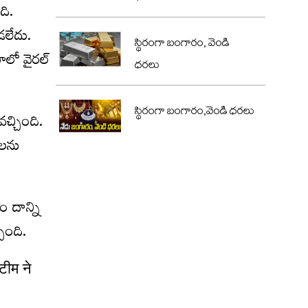
ది.
‌లేదు.
స్థిరంగా బంగారం, వెండి
లో వైర‌ల్
ధరలు
స్థిరంగా బంగారం,వెండి ధరలు
‌చ్చింది.
ాల‌ను
ం దాన్ని
చింది.
टीम ने