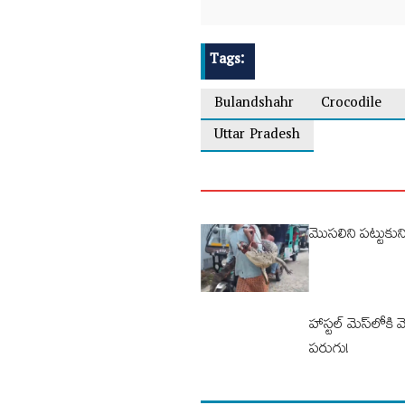
Tags:
Bulandshahr
Crocodile
Uttar Pradesh
మొసలిని పట్టుకుని 
హాస్టల్ మెస్‌లోక
పరుగు!