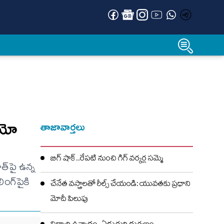
డియో
తాజావార్తలు
బిగ్ షాక్..రేపటి నుంచి గిగ్ వర్కర్ల సమ్మె
ాత్‌పై ఉన్న
ంగ్‌పైకి
చేనేత వస్త్రాలతో రీల్స్ చేయండి: యువతకు ప్రధాని
మోదీ పిలుపు