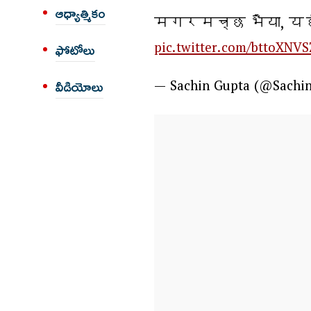
ఆధ్యాత్మికం
मगरमच्छ भैया, यहां
pic.twitter.com/bttoXNV
ఫోటోలు
— Sachin Gupta (@Sachi
వీడియోలు