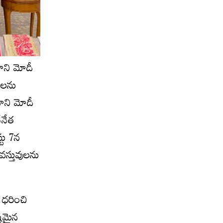
ధాని మోదీ
యోలను
ధాని మోదీ
ేనేత
్టు 7న
 వస్తువులను
ు ధరించి
్టమైన