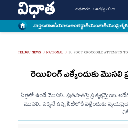
శుక్రవారం, 7 ఆగస్టు 2026
వార్త‌లు
రాజకీయాలు
అంత‌ర్జాతీయం
జాతీయం
ప్రత్యే
TELUGU NEWS
NATIONAL
10 FOOT CROCODILE ATTEMPTS TO 
/
/
రెయిలింగ్ ఎక్కేందుకు మొస‌లి 
నీళ్ల‌లో ఉండే మొస‌లి.. ఫుత్‌పాత్‌పై ప్ర‌త్య‌క్ష‌మైంది
మొస‌లి.. ప‌క్క‌నే ఉన్న నీటిలోకి వెళ్లేందుకు వ్య‌
ఎక