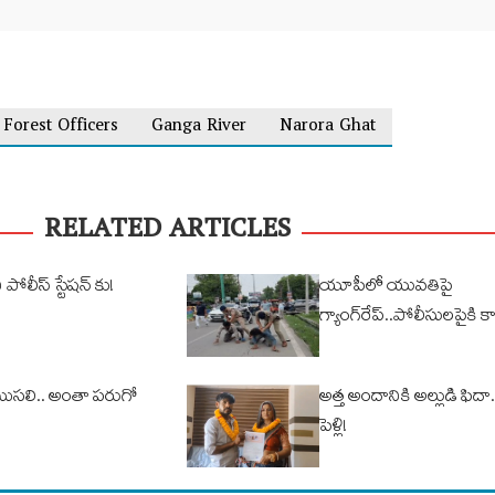
Forest Officers
Ganga River
Narora Ghat
RELATED ARTICLES
పోలీస్ స్టేషన్ కు!
యూపీలో యువతిపై
గ్యాంగ్‌రేప్..పోలీసులపైకి క
ి మొసలి.. అంతా పరుగో
అత్త అందానికి అల్లుడి ఫిద
పెళ్లి!