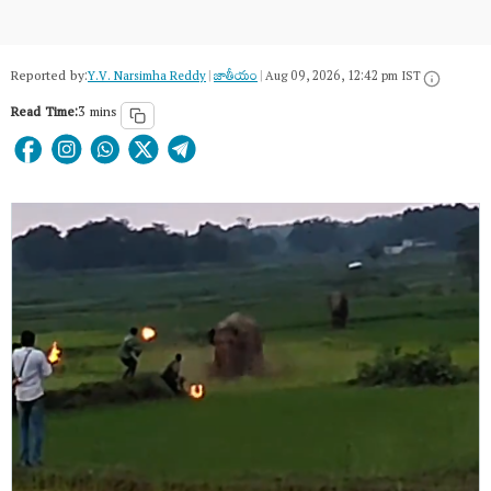
Reported by:
Y.V. Narsimha Reddy
|
జాతీయం
|
Aug 09, 2026, 12:42 pm IST
Read Time:
3 mins