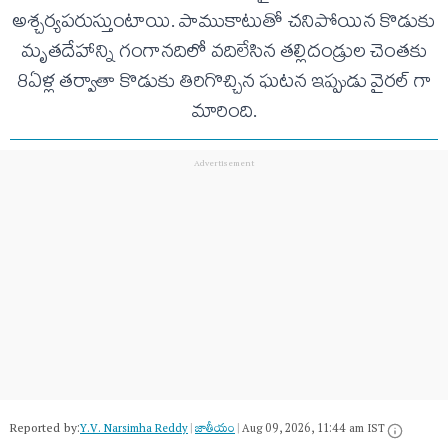
అశ్చర్యపరుస్తుంటాయి. పాముకాటుతో చనిపోయిన కొడుకు
మృతదేహాన్ని గంగానదిలో వదిలేసిన తల్లిదండ్రుల చెంతకు
8ఏళ్ల తర్వాతా కొడుకు తిరిగొచ్చిన ఘటన ఇప్పుడు వైరల్ గా
మారింది.
Reported by:
Y.V. Narsimha Reddy
|
జాతీయం
|
Aug 09, 2026, 11:44 am IST