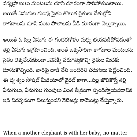
వన్యప్రాణులు మంటలను చూసి దూరంగా పారిపోతుంటాయి.
అయితే ఏనుగుల గుంపు సైతం తొలుత రైతులు చేతుల్లోని
కాగడాలను చూసి పంట పొలాలను వీడి దూరంగా వెల్తున్నాయి.
అయితే ఓ పిల్ల ఏనుగు ఈ గందరగోళం మధ్య భయపడిపోవడంతో
తల్లి ఏనుగు ఆగ్రహించింది. అంతే ఒక్కసారిగా కాగడాల మంటలను
సైతం లెక్కచేయకుండా..వెనక్కి పరుగెత్తుకొచ్చి రైతుల మీదకు
దూసుకొచ్చింది. వారిపై దాడి చేసి అందరిని పరుగులు పెట్టించింది.
ఈ దృశ్యం సోషల్ మీడియాలో వైరల్ కాగా…పిల్ల జొలికొస్తే తల్లి
ఏనుగులు, ఏనుగుల గుంపులు ఎంత తీవ్రంగా స్పందిస్తాయనడానికి
ఇది నిదర్శనంగా నిలుస్తుందని నెటిజన్లు కామెంట్లు చేస్తున్నారు.
When a mother elephant is with her baby, no matter