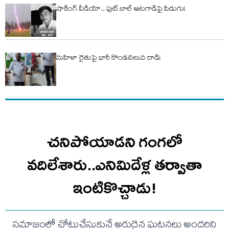
షాకింగ్ వీడియో.. ఫుట్ బాల్ ఆటగాడిపై పిడుగు!
మహిళా రైతుపై భారీ కొండచిలువ దాడి!
చనిపోయాడని గంగలో
వదిలేశారు..ఎనిమిదేళ్ల తర్వాతా
ఇంటికొచ్చాడు!
సమాజంలో చోటుచేసుకునే అరుదైన ఘటనలు అందరిని