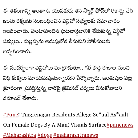
ఈ త‌తంగాన్ని అంతా ఓ యువ‌కుడు త‌న స్మార్ట్ ఫోన్‌లో రికార్డు చేసి
జంతు ర‌క్ష‌ణ‌కు సంబంధించిన ఎన్జీవో స‌భ్యుల‌కు స‌మాచారం
అందించాడు. హుటాహుటిన ఘ‌ట‌నాస్థ‌లానికి చేరుకున్న ఎన్జీవో
స‌భ్యులు.. మ‌ల్ల‌ప్ప‌ను అదుపులోకి తీసుకుని పోలీసుల‌కు
అప్ప‌గించారు.
ఈ సంద‌ర్భంగా ఎన్జీవోలు మాట్లాడుతూ.. గ‌త కొద్ది రోజుల నుంచి
వీధి కుక్క‌లు మాయ‌మ‌వుతున్నాయ‌ని పేర్కొన్నారు. జంతువుల ప‌ట్ల
క్రూరంగా ప్ర‌వ‌ర్తిస్తున్న వారిపై క్రిమిన‌ల్ చ‌ర్య‌లు తీసుకోవాల‌ని
డిమాండ్ చేశారు.
#Pune
: Tingrenagar Residents Allege Se*ual As*ault
On Female Dogs By A Man; Visuals Surface
#punenews
#Maharashtra
#dogs
#maharashtranews