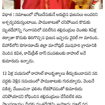
విధాత : సమాజంలో చోటుచేసుకునే అరుదైన ఘటనలు అందరిని
అశ్చర్యపరుస్తుంటాయి. పాముకాటుతో చనిపోయిన కొడుకు
మృతదేహాన్ని గంగానదిలో వదిలేసిన తల్లిదండ్రుల చెంతకు 8ఏళ్ల
తర్వాతా కొడుకు తిరిగొచ్చిన ఘటన ఇప్పుడు వైరల్ గా మారింది.
బిహార్‌లోని బెగూసరాయ్‌ జిల్లా మానోపుర్‌ ముషహరి గ్రామానికి
చెందిన కవిత, రామ్‌ప్రీత్‌ దాస్‌ దంపతులకు రాహుల్ అనే
కుమారుడు ఉన్నాడు.
12 ఏళ్ల వయసులో రాహుల్ కాలకృత్యాలు తీర్చుకుందామని నది
వద్దకు వెళ్లిన సమయంలో పాముకాటుకు గురయ్యాడు. వెంటనే
చికిత్స చేయించినా ఫలితం లేకపోవడంతో కుమారుడు
చనిపోయాడని రోధించిన తల్లిదండ్రులు చేసేదిలేక తమ