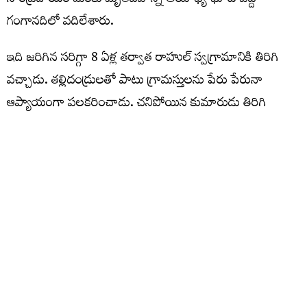
సాంప్రదాయం మేరకు మృతదేహాన్ని అయోధ్య ఘాట్‌ వద్ద
గంగానదిలో వదిలేశారు.
ఇది జరిగిన సరిగ్గా 8 ఏళ్ల తర్వాత రాహుల్‌ స్వగ్రామానికి తిరిగి
వచ్చాడు. తల్లిదండ్రులతో పాటు గ్రామస్తులను పేరు పేరునా
ఆప్యాయంగా పలకరించాడు. చనిపోయిన కుమారుడు తిరిగి
రావడం ఏమిటనుకుంటూ తల్లిదండ్రులు ఆశ్చర్యపోయి తొలుత ఈ
విషయాన్ని నమ్మలేకపోయారు. అయితే రాహుల్‌ శరీరంపై ఉన్న
గాయాన్ని చూసి తల్లిదండ్రులు అతడు తమ కుమారుడేనని
గుర్తించారు. అసలు ఏం జరిగిందన్న విషయాన్ని కొడుకు మాటల్లో
తెలుసుకుని మరింత అశ్చర్యానికి, ఆనందానికి లోనయ్యారు.
చనిపోయాడనుకుని ఆ రోజు గంగానదిలో వదిలేసిన నన్ను.. నది
ప్రవాహంలో కొట్టుకపోతుండగా, చూసిన ఓ సాధువు కాపాడారని,
ఆధ్యాత్మిక విద్య సాధనకు గోరఖ్‌పుర్‌ తీసుకువెళ్లాడని రాహుల్‌