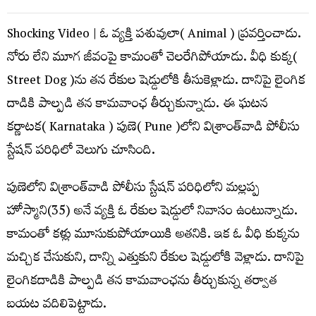
Shocking Video | ఓ వ్య‌క్తి ప‌శువులా( Animal ) ప్ర‌వ‌ర్తించాడు.
నోరు లేని మూగ జీవంపై కామంతో చెల‌రేగిపోయాడు. వీధి కుక్క‌(
Street Dog )ను త‌న రేకుల షెడ్డులోకి తీసుకెళ్లాడు. దానిపై లైంగిక
దాడికి పాల్ప‌డి త‌న కామవాంఛ తీర్చుకున్నాడు. ఈ ఘ‌ట‌న
క‌ర్ణాట‌క( Karnataka ) పుణె( Pune )లోని విశ్రాంత్‌వాడి పోలీసు
స్టేష‌న్ ప‌రిధిలో వెలుగు చూసింది.
పుణెలోని విశ్రాంత్‌వాడి పోలీసు స్టేష‌న్ ప‌రిధిలోని మ‌ల్ల‌ప్ప
హోస్మాని(35) అనే వ్య‌క్తి ఓ రేకుల షెడ్డులో నివాసం ఉంటున్నాడు.
కామంతో క‌ళ్లు మూసుకుపోయాయికి అత‌నికి. ఇక ఓ వీధి కుక్క‌ను
మ‌చ్చిక చేసుకుని, దాన్ని ఎత్తుకుని రేకుల షెడ్డులోకి వెళ్లాడు. దానిపై
లైంగిక‌దాడికి పాల్ప‌డి త‌న కామ‌వాంఛ‌ను తీర్చుకున్న త‌ర్వాత
బ‌య‌ట వ‌దిలిపెట్టాడు.