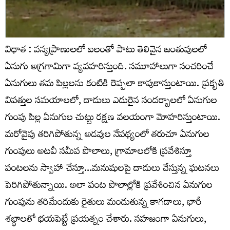
విధాత : వన్యప్రాణులలో బలంతో పాటు తెలివైన జంతువులలో
ఏనుగు అగ్రగామిగా వ్యవహరిస్తుంది. సమూహాలుగా సంచరించే
ఏనుగులు తమ పిల్లలను కంటికి రెప్పలా కాపుకాస్తుంటాయి. ప్రకృతి
విపత్తుల సమయాలలో, దాడులు ఎదురైన సందర్బాలలో ఏనుగుల
గుంపు పిల్ల ఏనుగుల చుట్టు రక్షణ వలయంగా మోహరిస్తుంటాయి.
మరోవైపు తరిగిపోతున్న అడవుల నేపథ్యంలో తరుచూ ఏనుగుల
గుంపులు అటవీ సమీప పొలాలు, గ్రామాలలోకి ప్రవేశిస్తూ
పంటలను స్వాహా చేస్తూ…మనుషులపై దాడులు చేస్తున్న ఘటనలు
పెరిగిపోతున్నాయి. అలా పంట పొలాల్లోకి ప్రవేశించిన ఏనుగుల
గుంపును తరిమేందుకు రైతులు మండుతున్న కాగడాలు, భారీ
శబ్ధాలతో భయపెట్టే ప్రయత్నం చేశారు. సహజంగా ఏనుగులు,