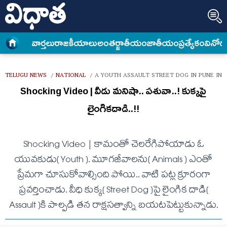
వార్త‌లు
రాజకీయాలు
అంత‌ర్జాతీయం
జాతీయం
ప్రత్యేకం
వినోద
TELUGU NEWS
NATIONAL
A YOUTH ASSAULT STREET DOG IN PUNE IN
/
/
Shocking Video | వీడు మ‌నిషా.. ప‌శువా..! కుక్క‌పై
లైంగిక‌దాడి..!!
Shocking Video | కామంతో చెల‌రేగిపోయాడు ఓ
యువ‌కుడు( Youth ). మూగ‌జీవాల‌ను( Animals ) ఎంతో
ప్రేమ‌గా చూసుకోవాల్సింది పోయి.. వాటి ప‌ట్ల క్రూరంగా
ప్ర‌వ‌ర్తించాడు. వీధి కుక్క‌( Street Dog )పై లైంగిక దాడి(
Assault )కి పాల్ప‌డి త‌న రాక్ష‌స‌త్వాన్ని బ‌య‌ట‌పెట్టుకున్నాడు.