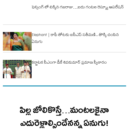
ఫెన్సింగ్ లో చిక్కిన గజరాజు…ఐదు గంటల రెస్క్యూ ఆపరేషన్
Elephant | కాఫీ తోట‌కు ఐపీఎస్ స‌తీమ‌ణి.. తొక్కి చంపిన
ఏనుగు
క‌ర్ణాట‌క సీఎంగా డీకే శివకుమార్ ప్రమాణ స్వీకారం
పిల్ల జోలికొస్తే…మంటలకైనా
ఎదురెళ్లాల్సిందేనన్న ఏనుగు!