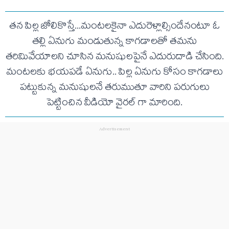
తన పిల్ల జోలికొస్తే...మంటలకైనా ఎదురెళ్లాల్సిందేనంటూ ఓ
తల్లి ఏనుగు మండుతున్న కాగడాలతో తమను
తరిమివేయాలని చూసిన మనుషులపైనే ఎదురుదాడి చేసింది.
మంటలకు భయపడే ఏనుగు.. పిల్ల ఏనుగు కోసం కాగడాలు
పట్టుకున్న మనుషులనే తరుముతూ వారిని పరుగులు
పెట్టించిన వీడియో వైరల్ గా మారింది.