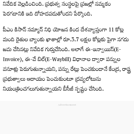
నివేదిక వెల్లడించింది. ప్రభుత్వ సంస్థలపై ప్రజల్లో నమ్మకం
పెరగడానికి ఇది దోహదపడుతోందని పేర్కొంది.
పీఎం కిసాన్ సమ్మాన్ నిధి యోజన కింద దేశవ్యాప్తంగా 11 కోట్ల
మంది రైతుల బ్యాంకు ఖాతాల్లో రూ.3.7 లక్షల కోట్లకు పైగా నగదు
జమ చేసినట్లు నివేదిక గుర్తుచేసింది. అలాగే ఈ-ఇన్వాయిస్(E-
Invoice), ఈ-వే బిల్(E-Waybill) విధానాల ద్వారా పన్నుల
వసూళ్లు పెరుగుతున్నాయని, పన్ను రేట్లు పెంచకుండానే కేంద్ర, రాష్ట్ర
ప్రభుత్వాలు ఆదాయం పెంచుకుంటూ ద్రవ్యలోటును
నియంత్రించగలుగుతున్నాయని బీసీజీ స్పష్టం చేసింది.