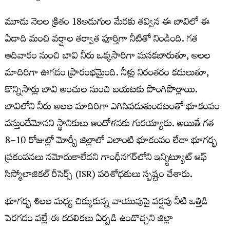
మూడు నెలల క్రితం 18అడుగుల మేరకు తవ్విన ఈ బావిలో ఈ
ఏడాది మంచి వర్షాల తర్వాత పూర్తిగా నీటితో నిండింది. గ‌త
ఆదివారం నుంచి బావి నీరు ఒక్కసారిగా మసకబారుతూ, అలల
మాదిరిగా ఊగడం ప్రారంభమైంది. నీళ్లు నిరంతరం కదులుతూ,
కొన్నిసార్లు బావి అంచుల నుంచి బయటకు పొంగిపొర్లాయి.
బావిలోని నీరు అలల మాదిరిగా ఎగిసిపడుతుండటంతో భూకంపం
వస్తుందేమోనని స్థానికులు ఆందోళనకు గురయ్యారు. అయితే గత
8–10 రోజుల్లో మోర్బీ జిల్లాలో ఎలాంటి భూకంపం లేదా భూగర్భ
ప్రకంపనలు నమోదుకాలేదని గాంధీనగర్‌లోని ఇన్స్టిట్యూట్ ఆఫ్
సిస్మోలాజికల్ రీసెర్చ్ (ISR) పరిశోధకులు స్పష్టం చేశారు.
భూగర్భ శిలల మధ్య చిక్కుకున్న వాయువుపై వర్షపు నీటి ఒత్తిడి
పెరగడం వల్లే ఈ కదలికలు ఏర్పడి ఉండొచ్చని జిల్లా