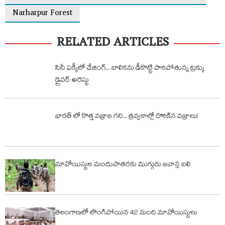
Narharpur Forest
RELATED ARTICLES
సినీ ఫక్కీలో ఛేజింగ్.. బాలికను ఢీకొట్టి పారిపోతున్న ట్రక్కు
డ్రైవర్ అరెస్టు
భారత్ లో కొత్త వజ్రాల గని.. త్రవ్వకాల్లో దొరికిన వజ్రాలు!
మావోయిస్టుల మందుపాతరకు ముగ్గురు జవాన్ల బలి
తెలంగాణలో లొంగిపోయిన 42 మంది మావోయిస్టులు