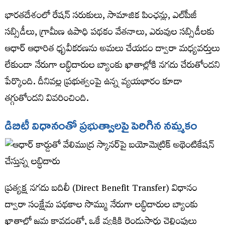
భారతదేశంలో రేషన్ సరుకులు, సామాజిక పింఛన్లు, ఎల్‌పీజీ
సబ్సిడీలు, గ్రామీణ ఉపాధి పథకం వేతనాలు, ఎరువుల సబ్సిడీలకు
ఆధార్ ఆధారిత ధృవీకరణను అమలు చేయడం ద్వారా మధ్యవర్తులు
లేకుండా నేరుగా లబ్ధిదారుల బ్యాంకు ఖాతాల్లోకి నగదు చేరుతోందని
పేర్కొంది. దీనివల్ల ప్రభుత్వంపై ఉన్న వ్యయభారం కూడా
తగ్గుతోందని వివరించింది.
డిబిటీ విధానంతో ప్రభుత్వాలపై పెరిగిన నమ్మకం
ప్రత్యక్ష నగదు బదిలీ (Direct Benefit Transfer) విధానం
ద్వారా సంక్షేమ పథకాల సొమ్ము నేరుగా లబ్ధిదారుల బ్యాంకు
ఖాతాల్లో జమ కావడంతో, ఒకే వ్యక్తికి రెండుసార్లు చెల్లింపులు