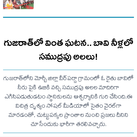
గుజరాత్‌లో వింత ఘటన.. బావి నీళ్లలో
సముద్రపు అలలు!
గుజరాత్‌లోని మోర్బీ జిల్లా వీర్‌పర్దా గ్రామంలో ఓ రైతు బావిలో
నీరు పైకి ఉబికి వచ్చి సముద్రపు అలల మాదిరిగా
ఎగిసిపడుతుడటం స్థానికులను ఆశ్చర్యానికి గురి చేసింది.ఈ
విచిత్ర దృశ్యం సోషల్ మీడియాలో సైతం వైరల్‌గా
మారడంతో, చుట్టుపక్కల ప్రాంతాల నుంచి ప్రజలు దీనిని
చూసేందుకు భారీగా తరలివచ్చారు.