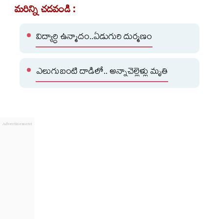
మరిన్ని చదవండి :
విద్యార్ధి ఉన్మాదం..ఏడుగురి దుర్మణం
ఎలుగుబంటి దాడిలో.. అన్నాచెల్లెళ్లు మృతి