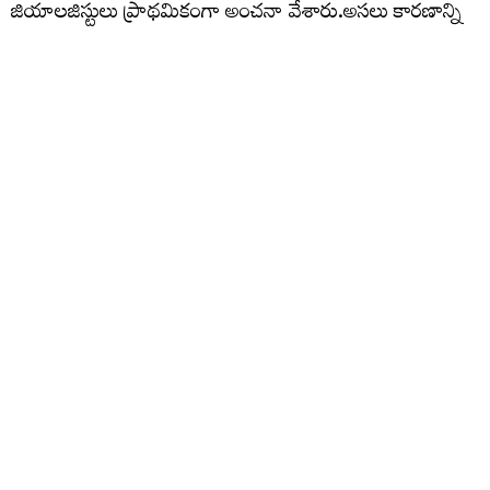
జియాలజిస్టులు ప్రాథమికంగా అంచనా వేశారు.అసలు కారణాన్ని
గుర్తించేందుకు భూగర్భ జల పరిశోధనా సంస్థ (GWRI)
నిపుణులతో జిల్లా యంత్రాంగం ప్రత్యేక సాంకేతిక విచారణకు
ఆదేశించింది.
ఇటీవల ఈ ప్రాంతంలో, ఎగువన భారీ వర్షాలు కురవడం వల్ల
భూగర్భ జలాలు అనూహ్య రీతిలో, అత్యంత వేగంగా రీఛార్జ్
అయ్యాయి. భూగర్భంలో భారీగా నీరు చేరినప్పుడు, అక్కడ ఉన్న
రాతి పొరలు, రంధ్రాల మధ్య చిక్కుకున్న గాలిపై తీవ్ర ఒత్తిడి
ఏర్పడుతుంది. ఈ గాలి బయటకు రావడానికి మార్గం వెతుక్కునే
క్రమంలో నీటిని పైకి తోస్తుంది. బావి దిగువ భాగం నుండి వస్తున్న
ఈ గాలి, నీటి ఒత్తిడి వల్ల నీరు ఉపరితలంపై తీవ్ర అలజడి సృష్టిస్తూ
ఎగిసిపడుతోందని అంచనాకు వచ్చారు.