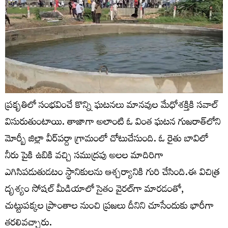
ప్రకృతిలో సంభవించే కొన్ని ఘటనలు మానవుల మేధోశక్తికి సవాల్
విసురుతుంటాయి. తాజాగా అలాంటి ఓ వింత ఘటన గుజరాత్‌లోని
మోర్బీ జిల్లా వీర్‌పర్దా గ్రామంలో చోటుచేసుంది. ఓ రైతు బావిలో
నీరు పైకి ఉబికి వచ్చి సముద్రపు అలల మాదిరిగా
ఎగిసిపడుతుడటం స్థానికులను ఆశ్చర్యానికి గురి చేసింది.ఈ విచిత్ర
దృశ్యం సోషల్ మీడియాలో సైతం వైరల్‌గా మారడంతో,
చుట్టుపక్కల ప్రాంతాల నుంచి ప్రజలు దీనిని చూసేందుకు భారీగా
తరలివచ్చారు.