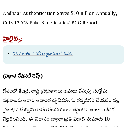
Aadhaar Authentication Saves $10 Billion Annually,
Cuts 12.7% Fake Beneficiaries: BCG Report
హైలైట్స్:
12.7 శాతం న
కిలీ
లబ్ధిదారుల ఏరివేత
(విధాత నేషనల్​ డెస్క్​)
దేశంలో కేంద్ర, రాష్ట్ర ప్రభుత్వాలు అమలు చేస్తున్న సంక్షేమ
పథకాలకు ఆధార్ ఆధారిత ధృవీకరణను తప్పనిసరి చేయడం వల్ల
ప్రజాధన దుర్వినియోగం గణనీయంగా తగ్గిందని తాజా నివేదిక
వెల్లడించింది. ఈ విధానం ద్వారా ప్రతి ఏడాది సుమారు 10