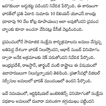
జరగకుండా అడ్డుకట్ట పడిందని నివేదిక పేర్కొంది. ఈ కారణంగా
భారత్‌లో ప్రతి ఏడాది సుమారు 10 బిలియన్ యూఎస్ డాలర్లు
(దాదాపు 90 వేల కోట్ల రూపాయలు) ఆదా అవుతోందని ప్రపంచ
బ్యాంకు కూడా అంచనా వేసినట్లు బీసీజీ వెల్లడించింది.
ప్రపంచంలోనే సామాజిక సంక్షేమ కార్యక్రమాలను అమలు చేస్తున్న
అతిపెద్ద దేశంగా భారత్ నిలుస్తోందని, ఆధార్ నంబర్ వినియోగం
ద్వారా అనేక అక్రమాలకు చెక్ పడుతోందని నివేదిక పేర్కొంది.
ఆంధ్రప్రదేశ్, రాజస్థాన్, జార్ఖండ్ వంటి రాష్ట్రాలు ఈ విషయంలో
ఉదాహరణలుగా నిలుస్తున్నాయని తెలిపింది. ప్రజాసేవల్లో డిజిటల్
సర్వీసుల అమలులో భారత్ ముందంజలో ఉందని పేర్కొంది.
ఇదే సమయంలో, ఆర్టిఫిషియల్ ఇంటెలిజెన్స్ వినియోగంతో సంక్షేమ
పథకాల అమలులో దుబారా మరింతగా తగ్గుముఖం పట్టిందని