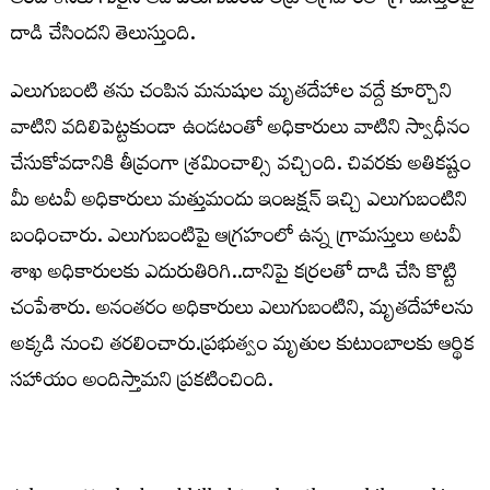
ఆందోళనకు గురైన ఆడ ఎలుగుబంటి తీవ్ర ఆగ్రహంతో గ్రామస్తులపై
దాడి చేసిందని తెలుస్తుంది.
ఎలుగుబంటి తను చంపిన మనుషుల మృతదేహాల వద్దే కూర్చొని
వాటిని వదిలిపెట్టకుండా ఉండటంతో అధికారులు వాటిని స్వాధీనం
చేసుకోవడానికి తీవ్రంగా శ్రమించాల్సి వచ్చింది. చివరకు అతికష్టం
మీ అటవీ అధికారులు మత్తుమందు ఇంజక్షన్ ఇచ్చి ఎలుగుబంటిని
బంధించారు. ఎలుగుబంటిపై ఆగ్రహంలో ఉన్న గ్రామస్తులు అటవీ
శాఖ అధికారులకు ఎదురుతిరిగి..దానిపై కర్రలతో దాడి చేసి కొట్టి
చంపేశారు. అనంతరం అధికారులు ఎలుగుబంటిని, మృతదేహాలను
అక్కడి నుంచి తరలించారు.ప్రభుత్వం మృతుల కుటుంబాలకు ఆర్థిక
సహాయం అందిస్తామని ప్రకటించింది.