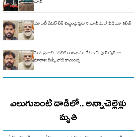
మోదీ
యాంటీ పేపర్ లీక్ చట్టంపై ప్రధాని మోదీ మరో వీడియో రిలీజ్
మోదీ ప్రధాని పదవికి రాజీనామా చేసి ఇన్ ఫ్లుయెన్సర్ గా
మారాలి: దీప్కే హాట్ కామెంట్స్
ఎలుగుబంటి దాడిలో.. అన్నాచెల్లెళ్లు
మృతి