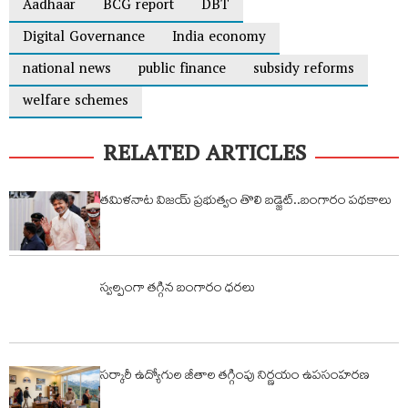
Aadhaar
BCG report
DBT
Digital Governance
India economy
national news
public finance
subsidy reforms
welfare schemes
RELATED ARTICLES
తమిళనాట విజయ్ ప్రభుత్వం తొలి బడ్జెట్‌..బంగారం పథకాలు
స్వల్పంగా తగ్గిన బంగారం ధరలు
సర్కారీ ఉద్యోగుల జీతాల తగ్గింపు నిర్ణయం ఉపసంహరణ