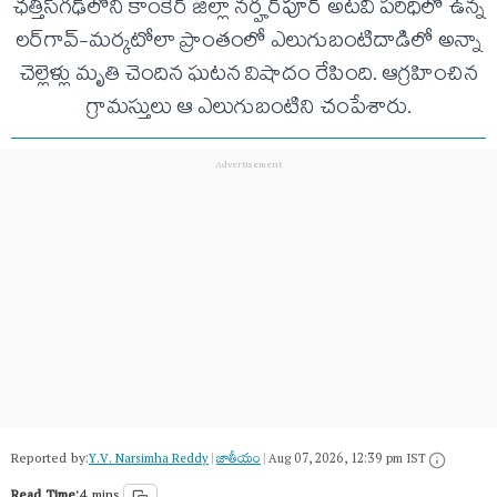
ఛత్తీస్‌గఢ్‌లోని కాంకేర్ జిల్లా నర్హర్‌పూర్ అటవీ పరిధిలో ఉన్న
లర్‌గావ్-మర్కటోలా ప్రాంతంలో ఎలుగుబంటిదాడిలో అన్నా
చెల్లెళ్లు మృతి చెందిన ఘటన విషాదం రేపింది. ఆగ్రహించిన
గ్రామస్తులు ఆ ఎలుగుబంటిని చంపేశారు.
Reported by:
Y.V. Narsimha Reddy
|
జాతీయం
|
Aug 07, 2026, 12:39 pm IST