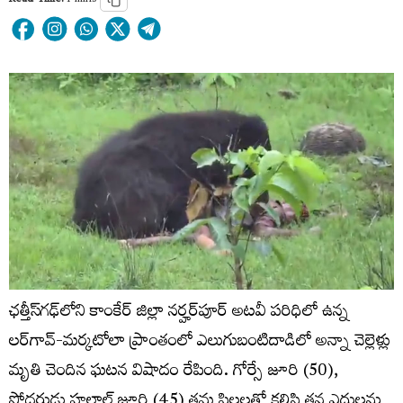
Read Time:
4 mins
ఛత్తీస్‌గఢ్‌లోని కాంకేర్ జిల్లా నర్హర్‌పూర్ అటవీ పరిధిలో ఉన్న
లర్‌గావ్-మర్కటోలా ప్రాంతంలో ఎలుగుబంటిదాడిలో అన్నా చెల్లెళ్లు
మృతి చెందిన ఘటన విషాదం రేపింది. గోర్సే జూరి (50),
సోదరుడు హలాల్ జూరి (45) తమ పిల్లలతో కలిసి తన ఎద్దులను