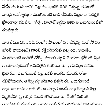
మేపేందుకు పొలానికి వెళ్లాడు. ఇంటికి తిరిగి వెళ్తున్న క్రమంలో
వారిపై అకస్మాత్తుగా ఎలుగుబంటి దాడి చేసింది. పిల్లలను సురక్షిత
ప్రాంతాల్లో వదిలేసి.. గోర్సే, హలాల్ ఇద్దరు కలిసి ఆ ఎలుగుబంటితో
తలపడ్డారు.
వారి కేకలు విని.. సమీపంలోని పొలంలో పని చేస్తున్న మరో సోదరి
ఖోరిన్ బాయి(43) వారిని రక్షించేందుకు వచ్చింది. అయితే..
ఎలుగుబంటి దాడిలో గోర్సే, హలాల్ మృతి చెందగా. ఖోరిన్‌కి తీవ్ర
గాయాలవ్వడంతో ఆసుపత్రికి తరలించారు. గ్రామస్తుల కథనం
ప్రకారం.. ఎలుగుబంటి పిల్ల ఒకటి అంతకు ముందు రోజు
చనిపోయింది. ఆ పిల్ల మృతదేహం పక్కనే తల్లి ఎలుగుబంటి
రాత్రంతా కాపలా కాసింది. ఆ తర్వాత అటవీ శాఖ సిబ్బంది పిల్ల
మృతదేహాన్ని అక్కడి నుంచి తొలగించారు. దీంతో మరింత