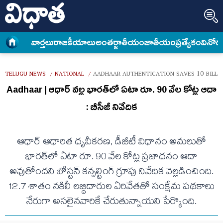
వార్త‌లు
రాజకీయాలు
అంత‌ర్జాతీయం
జాతీయం
ప్రత్యేకం
వినోద
TELUGU NEWS
NATIONAL
AADHAAR AUTHENTICATION SAVES 10 BILLI
/
/
Aadhaar | ఆధార్‌ వల్ల భారత్​లో ఏటా రూ. 90 వేల కోట్ల ఆదా
: బీసీజీ నివేదిక
ఆధార్ ఆధారిత ధృవీకరణ, డీబీటీ విధానం అమలుతో
భారత్‌లో ఏటా రూ. 90 వేల కోట్ల ప్రజాధనం ఆదా
అవుతోందని బోస్టన్ కన్సల్టింగ్ గ్రూపు నివేదిక వెల్లడించింది.
12.7 శాతం నకిలీ లబ్ధిదారుల ఏరివేతతో సంక్షేమ పథకాలు
నేరుగా అసలైనవారికే చేరుతున్నాయని పేర్కొంది.