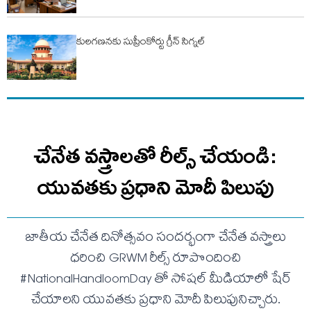
కులగణనకు సుప్రీంకోర్టు గ్రీన్ సిగ్నల్
చేనేత వస్త్రాలతో రీల్స్ చేయండి:
యువతకు ప్రధాని మోదీ పిలుపు
జాతీయ చేనేత దినోత్సవం సందర్భంగా చేనేత వస్త్రాలు
ధరించి GRWM రీల్స్ రూపొందించి
#NationalHandloomDay తో సోషల్ మీడియాలో షేర్
చేయాలని యువతకు ప్రధాని మోదీ పిలుపునిచ్చారు.