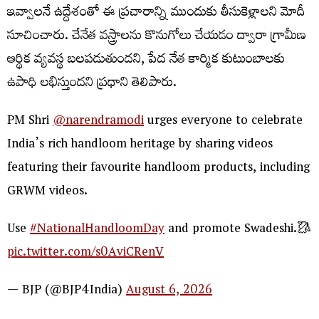
ఇవ్వాలనే ఉద్దేశంతో ఈ ప్రచారాన్ని ముందుకు తీసుకెళ్లాలని మోదీ
సూచించారు. చేనేత వస్త్రాలను కొనుగోలు చేయడం ద్వారా గ్రామీణ
ఆర్థిక వ్యవస్థ బలపడుతుందని, పేద నేత కార్మిక కుటుంబాలకు
ఉపాధి లభిస్తుందని ప్రధాని తెలిపారు.
PM Shri
@narendramodi
urges everyone to celebrate
India’s rich handloom heritage by sharing videos
featuring their favourite handloom products, including
GRWM videos.
Use
#NationalHandloomDay
and promote Swadeshi.🥻
pic.twitter.com/s0AviCRenV
— BJP (@BJP4India)
August 6, 2026