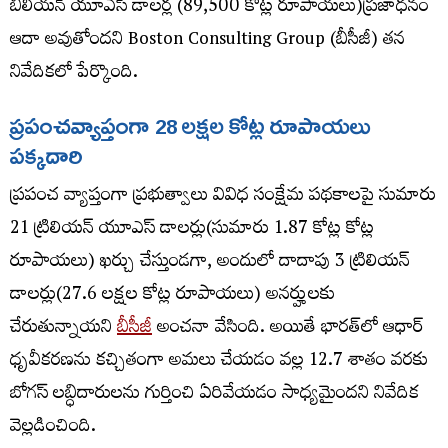
బిలియన్ యూఎస్ డాలర్ల (89,500 కోట్ల రూపాయలు)ప్రజాధనం
ఆదా అవుతోందని Boston Consulting Group (బీసీజీ) తన
నివేదికలో పేర్కొంది.
ప్రపంచ
వ్యాప్తంగా 28 లక్షల కోట్ల రూపాయలు
పక్కదారి
ప్రపంచ వ్యాప్తంగా ప్రభుత్వాలు వివిధ సంక్షేమ పథకాలపై సుమారు
21 ట్రిలియన్ యూఎస్ డాలర్లు(సుమారు 1.87 కోట్ల కోట్ల
రూపాయలు) ఖర్చు చేస్తుండగా, అందులో దాదాపు 3 ట్రిలియన్
డాలర్లు(27.6 లక్షల కోట్ల రూపాయలు) అనర్హులకు
చేరుతున్నాయని
బీసీజీ
అంచనా వేసింది. అయితే భారత్‌లో ఆధార్
ధృవీకరణను కచ్చితంగా అమలు చేయడం వల్ల 12.7 శాతం వరకు
బోగస్ లబ్ధిదారులను గుర్తించి ఏరివేయడం సాధ్యమైందని నివేదిక
వెల్లడించింది.