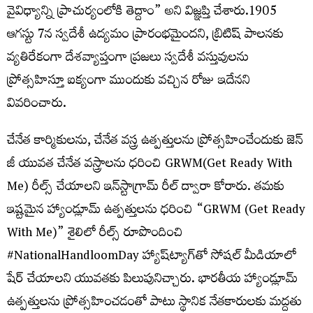
వైవిధ్యాన్ని ప్రాచుర్యంలోకి తెద్దాం” అని విజ్ఞప్తి చేశారు.1905
ఆగస్టు 7న స్వదేశీ ఉద్యమం ప్రారంభమైందని, బ్రిటిష్ పాలనకు
వ్యతిరేకంగా దేశవ్యాప్తంగా ప్రజలు స్వదేశీ వస్తువులను
ప్రోత్సహిస్తూ ఐక్యంగా ముందుకు వచ్చిన రోజు ఇదేనని
వివరించారు.
చేనేత కార్మికులను, చేనేత వస్త్ర ఉత్పత్తులను ప్రోత్సహించేందుకు జెన్
జీ యువత చేనేత వస్త్రాలను ధరించి GRWM(Get Ready With
Me) రీల్స్ చేయాలని ఇన్‌స్టాగ్రామ్ రీల్‌ ద్వారా కోరారు. తమకు
ఇష్టమైన హ్యాండ్లూమ్ ఉత్పత్తులను ధరించి “GRWM (Get Ready
With Me)” శైలిలో రీల్స్ రూపొందించి
#NationalHandloomDay హ్యాష్‌ట్యాగ్‌తో సోషల్ మీడియాలో
షేర్ చేయాలని యువతకు పిలుపునిచ్చారు. భారతీయ హ్యాండ్లూమ్
ఉత్పత్తులను ప్రోత్సహించడంతో పాటు స్థానిక నేతకారులకు మద్దతు