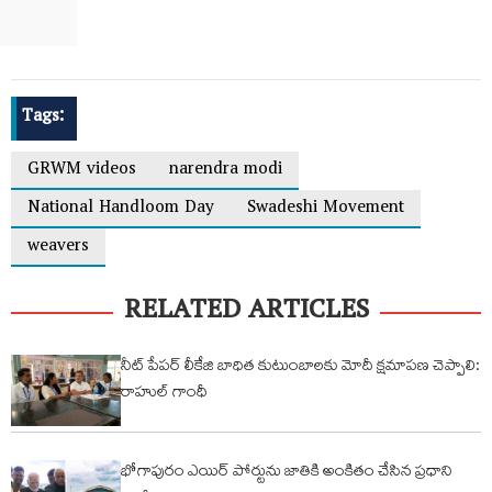
Tags:
GRWM videos
narendra modi
National Handloom Day
Swadeshi Movement
weavers
RELATED ARTICLES
నీట్ పేపర్ లీకేజి బాధిత కుటుంబాలకు మోదీ క్షమాపణ చెప్పాలి:
రాహుల్ గాంధీ
భోగాపురం ఎయిర్ పోర్టును జాతికి అంకితం చేసిన ప్రధాని