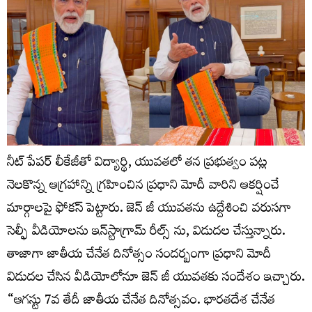
నీట్ పేపర్ లీకేజీతో విద్యార్థి, యువతలో తన ప్రభుత్వం పట్ల
నెలకొన్న ఆగ్రహాన్ని గ్రహించిన ప్రధాని మోదీ వారిని ఆకర్షించే
మార్గాలపై ఫోకస్ పెట్టారు. జెన్ జీ యువతను ఉద్దేశించి వరుసగా
సెల్ఫీ వీడియోలను ఇన్‌స్టాగ్రామ్ రీల్స్ ను, విడుదల చేస్తున్నారు.
తాజాగా జాతీయ చేనేత దినోత్సం సందర్బంగా ప్రధాని మోదీ
విడుదల చేసిన వీడియోలోనూ జెన్ జీ యువతకు సందేశం ఇచ్చారు.
“ఆగస్టు 7వ తేదీ జాతీయ చేనేత దినోత్సవం. భారతదేశ చేనేత