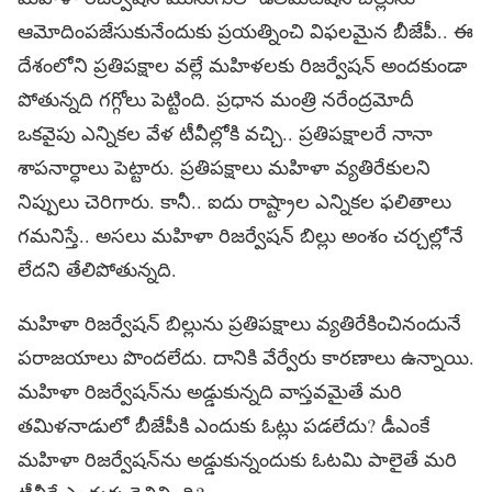
ఆమోదింపజేసుకునేందుకు ప్రయత్నించి విఫలమైన బీజేపీ.. ఈ
దేశంలోని ప్రతిపక్షాల వల్లే మహిళలకు రిజర్వేషన్‌ అందకుండా
పోతున్నది గగ్గోలు పెట్టింది. ప్రధాన మంత్రి నరేంద్రమోదీ
ఒకవైపు ఎన్నికల వేళ టీవీల్లోకి వచ్చి.. ప్రతిపక్షాలరే నానా
శాపనార్ధాలు పెట్టారు. ప్రతిపక్షాలు మహిళా వ్యతిరేకులని
నిప్పులు చెరిగారు. కానీ.. ఐదు రాష్ట్రాల ఎన్నికల ఫలితాలు
గమనిస్తే.. అసలు మహిళా రిజర్వేషన్‌ బిల్లు అంశం చర్చల్లోనే
లేదని తేలిపోతున్నది.
మహిళా రిజర్వేషన్‌ బిల్లును ప్రతిపక్షాలు వ్యతిరేకించినందునే
పరాజయాలు పొందలేదు. దానికి వేర్వేరు కారణాలు ఉన్నాయి.
మహిళా రిజర్వేషన్‌ను అడ్డుకున్నది వాస్తవమైతే మరి
తమిళనాడులో బీజేపీకి ఎందుకు ఓట్లు పడలేదు? డీఎంకే
మహిళా రిజర్వేషన్‌ను అడ్డుకున్నందుకు ఓటమి పాలైతే మరి