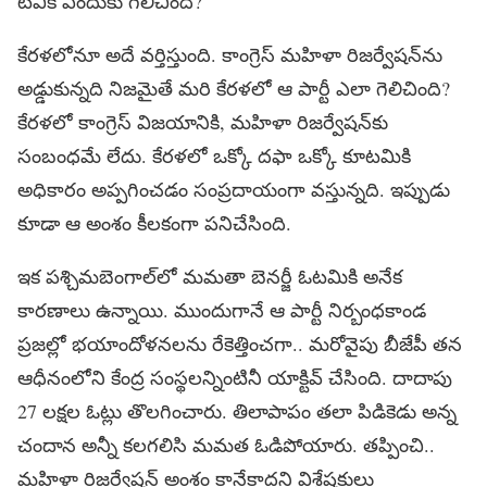
టీవీకే ఎందుకు గెలిచింది?
కేరళలోనూ అదే వర్తిస్తుంది. కాంగ్రెస్‌ మహిళా రిజర్వేషన్‌ను
అడ్డుకున్నది నిజమైతే మరి కేరళలో ఆ పార్టీ ఎలా గెలిచింది?
కేరళలో కాంగ్రెస్‌ విజయానికి, మహిళా రిజర్వేషన్‌కు
సంబంధమే లేదు. కేరళలో ఒక్కో దఫా ఒక్కో కూటమికి
అధికారం అప్పగించడం సంప్రదాయంగా వస్తున్నది. ఇప్పుడు
కూడా ఆ అంశం కీలకంగా పనిచేసింది.
ఇక పశ్చిమబెంగాల్‌లో మమతా బెనర్జీ ఓటమికి అనేక
కారణాలు ఉన్నాయి. ముందుగానే ఆ పార్టీ నిర్బంధకాండ
ప్రజల్లో భయాందోళనలను రేకెత్తించగా.. మరోవైపు బీజేపీ తన
ఆధీనంలోని కేంద్ర సంస్థలన్నింటినీ యాక్టివ్‌ చేసింది. దాదాపు
27 లక్షల ఓట్లు తొలగించారు. తిలాపాపం తలా పిడికెడు అన్న
చందాన అన్నీ కలగలిసి మమత ఓడిపోయారు. తప్పించి..
మహిళా రిజర్వేషన్‌ అంశం కానేకాదని విశ్లేషకులు