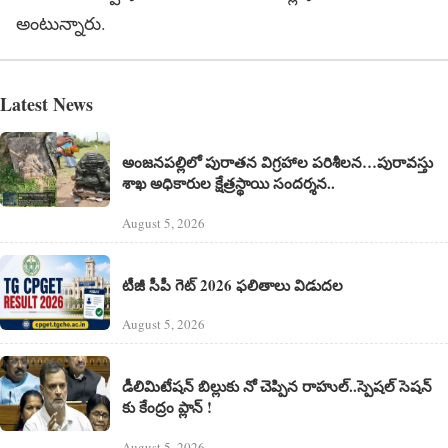
అంటున్నారు.
Latest News
అంజనపల్లిలో పురాతన విగ్రహాల పరిశీలన…పురావస్తు
శాఖ అధికారుల క్షేత్రస్థాయి సందర్శన..
August 5, 2026
టీజీ సీపీ గెట్ 2026 ఫలితాలు విడుదల
August 5, 2026
డీలిమిటేషన్ బిల్లుకు నో చెప్పిన రాహుల్..స్పెషల్ సెషన్
కు కేంద్రం ప్లాన్ !
August 5, 2026