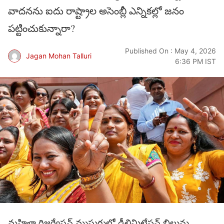
వాదనను ఐదు రాష్ట్రాల అసెంబ్లీ ఎన్నికల్లో జనం
పట్టించుకున్నారా?
Published On : May 4, 2026
Jagan Mohan Talluri
6:36 PM IST
మహిళా రిజర్వేషన్‌ ముసుగులో డీలిమిటేషన్‌ బిల్లును