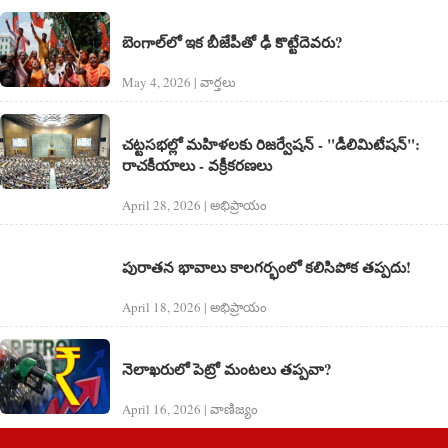
బెంగాల్‌లో ఇక బీజేపీతో ఢీ కొట్టేదెవరు?
May 4, 2026 | వార్త‌లు
చట్టసభల్లో మహిళలకు రిజర్వేషన్ - "డీలిమిటేషన్":
రాచకీయాలు - వక్రీకరణలు
April 28, 2026 | అభిప్రాయం
పురాతన భావాలు కాలగర్భంలో కలిసిపోక తప్పదు!
April 18, 2026 | అభిప్రాయం
నెలాఖరులో పెట్రో మంటలు తప్పవా?
April 16, 2026 | వాణిజ్యం