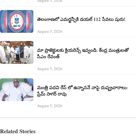
August 5, 2026
తెలంగాణలో ఎమర్జన్సీకి డయల్ 112 సేవలు షురు!
August 5, 2026
మా ప్రాజెక్టులకు క్లియరెన్స్ ఇవ్వండి: కేంద్ర మంత్రులతో
సీఎం రేవంత్
August 5, 2026
మంత్రి పదవి రేస్ లో ఉన్నాననే నాపై దుష్ఫ్రచారాలు:
ప్రేమ్ సాగర్ రావు
August 5, 2026
Related Stories