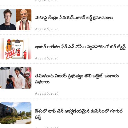
మెటాపై కేంద్రం సీరియస్..జుకర్ బర్గ్ క్షమాపణలు
August 5, 2026
ఇంటర్ కాలేజీల ఫేక్ ఎన్ వోసీల వ్యవహారంలో బిగ్ ట్వీస్ట్
August 5, 2026
తమిళనాట విజయ్ ప్రభుత్వం తొలి బడ్జెట్‌..బంగారం
పథకాలు
August 5, 2026
దేశంలో టాప్ టెన్ ఆకర్షణీయమైన కంపెనీలలో గూగుల్‌
ఫస్ట్‌