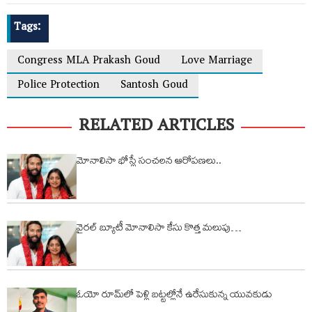
Tags:
Congress MLA Prakash Goud
Love Marriage
Police Protection
Santosh Goud
RELATED ARTICLES
మోనాలిసా భోస్లే సంచలన ఆరోప‌ణ‌లు..
వైరల్ బ్యూటీ మోనాలిసా కేసు కొత్త మలుపు…
ఓయో రూమ్‌లో పెళ్లి బ‌ట్ట‌ల్లోనే ఉరేసుకున్న యువ‌కుడు