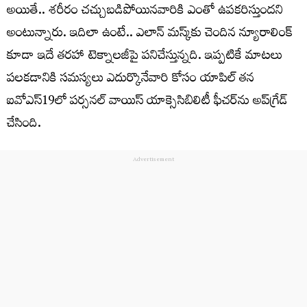
అయితే.. శరీరం చచ్చుబడిపోయినవారికి ఎంతో ఉపకరిస్తుందని
అంటున్నారు. ఇదిలా ఉంటే.. ఎలాన్‌ మస్క్‌కు చెందిన న్యూరాలింక్‌
కూడా ఇదే తరహా టెక్నాలజీపై పనిచేస్తున్నది. ఇప్పటికే మాటలు
పలకడానికి సమస్యలు ఎదుర్కొనేవారి కోసం యాపిల్‌ తన
ఐవోఎస్‌19లో పర్సనల్‌ వాయిస్‌ యాక్సెసిబిలిటీ ఫీచర్‌ను అప్‌గ్రేడ్‌
చేసింది.