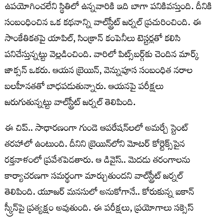
ఉపయోగించలేని స్థితిలో ఉన్నవారికి ఇది బాగా పనికివస్తుంది. దీనికి
సంబంధించిన ఒక కథనాన్ని వాల్‌స్ట్రీట్‌ జర్నల్‌ ప్రచురించింది. ఈ
సాంకేతికతపై యాపిల్‌, సింక్రాన్‌ కంపెనీలు టెస్టర్లతో కలిసి
పనిచేస్తున్నట్టు వెల్లడించింది. వారిలో పిట్స్‌బర్గ్‌కు చెందిన మార్క్‌
జాక్సన్‌ ఒకరు. ఆయన బ్రెయిన్‌, వెన్నుపూస సంబంధిత నరాల
బలహీనతతో బాధపడుతున్నారు. ఆయనపై పరీక్షలు
జరుగుతున్నట్టు వాల్‌స్ట్రీట్‌ జర్నల్‌ తెలిపింది.
ఈ చిప్‌.. సాధారణంగా గుండె ఆపరేషన్‌లలో అమర్చే స్టెంట్‌
తరహాలో ఉంటుంది. దీనిని బ్రెయిన్‌లోని మోటర్‌ కోర్టెక్స్‌పైన
రక్తనాళంలో ప్రవేశపెడతారు. ఆ డివైస్‌.. మెదడు తరంగాలను
కార్యాచరణగా సమర్థంగా మార్చుతుందని వాల్‌స్ట్రీట్‌ జర్నల్‌
తెలిపింది. యూజర్‌ మనసులో అనుకోగానే.. కోరుకున్న ఐకాన్‌
స్క్రీన్‌పై ప్రత్యక్షం అవుతుంది. ఈ పరీక్షలు, ప్రయోగాలు సక్సెస్‌