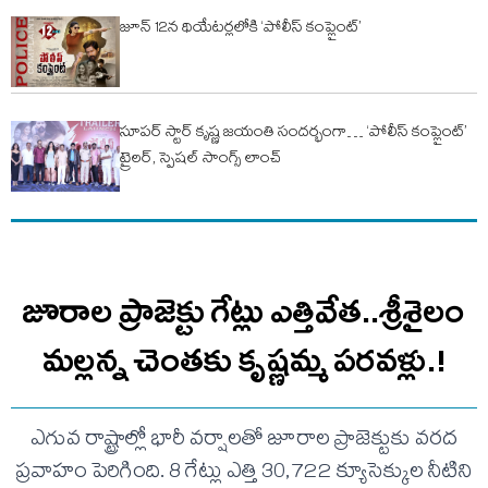
జూన్ 12న థియేటర్లలోకి ‘పోలీస్ కంప్లైంట్’
సూపర్ స్టార్ కృష్ణ జయంతి సందర్భంగా… ‘పోలీస్ కంప్లైంట్’
ట్రైలర్, స్పెషల్ సాంగ్స్ లాంచ్
జూరాల ప్రాజెక్టు గేట్లు ఎత్తివేత..శ్రీశైలం
మల్లన్న చెంతకు కృష్ణమ్మ పరవళ్లు.!
ఎగువ రాష్ట్రాల్లో భారీ వర్షాలతో జూరాల ప్రాజెక్టుకు వరద
ప్రవాహం పెరిగింది. 8 గేట్లు ఎత్తి 30,722 క్యూసెక్కుల నీటిని