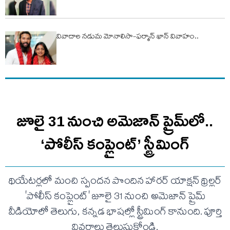
వివాదాల నడుమ మోనాలిసా-ఫర్మాన్ ఖాన్ వివాహం..
జూలై 31 నుంచి అమెజాన్ ప్రైమ్‌లో..
‘పోలీస్ కంప్లైంట్’ స్ట్రీమింగ్
థియేటర్లలో మంచి స్పందన పొందిన హారర్ యాక్షన్ థ్రిల్లర్
'పోలీస్ కంప్లైంట్' జూలై 31 నుంచి అమెజాన్ ప్రైమ్
వీడియోలో తెలుగు, కన్నడ భాషల్లో స్ట్రీమింగ్ కానుంది. పూర్తి
వివరాలు తెలుసుకోండి.