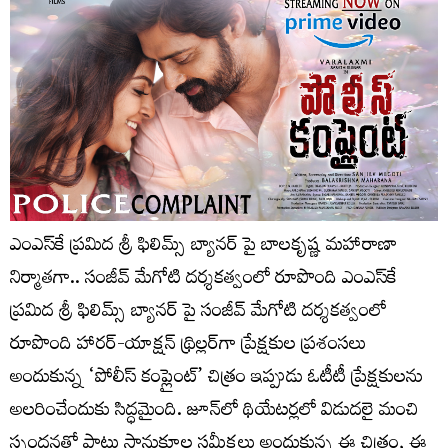
ఎంఎస్‌కే ప్రమిద శ్రీ ఫిలిమ్స్ బ్యానర్ పై బాలకృష్ణ మహారాణా
నిర్మాతగా.. సంజీవ్ మేగోటి దర్శకత్వంలో రూపొంది ఎంఎస్‌కే
ప్రమిద శ్రీ ఫిలిమ్స్ బ్యానర్ పై సంజీవ్ మేగోటి దర్శకత్వంలో
రూపొంది హారర్-యాక్షన్ థ్రిల్లర్‌గా ప్రేక్షకుల ప్రశంసలు
అందుకున్న ‘పోలీస్ కంప్లైంట్’ చిత్రం ఇప్పుడు ఓటీటీ ప్రేక్షకులను
అలరించేందుకు సిద్ధమైంది. జూన్‌లో థియేటర్లలో విడుదలై మంచి
స్పందనతో పాటు సానుకూల సమీక్షలు అందుకున్న ఈ చిత్రం, ఈ