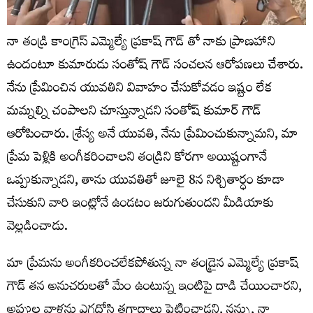
నా తండ్రి కాంగ్రెస్ ఎమ్మెల్యే ప్రకాష్ గౌడ్ తో నాకు ప్రాణహాని
ఉందంటూ కుమారుడు సంతోష్ గౌడ్ సంచలన ఆరోపణలు చేశారు.
నేను ప్రేమించిన యువతిని వివాహం చేసుకోవడం ఇష్టం లేక
మమ్నల్ని చంపాలని చూస్తున్నాడని సంతోష్ కుమార్ గౌడ్
ఆరోపించారు. శ్రేస్య అనే యువతి, నేను ప్రేమించుకున్నామని, మా
ప్రేమ పెళ్లికి అంగీకరించాలని తండ్రిని కోరగా అయిష్టంగానే
ఒప్పుకున్నాడని, తాను యువతితో జూలై 8న నిశ్చితార్ధం కూడా
చేసుకుని వారి ఇంట్లోనే ఉండటం జరుగుతుందని మీడియాకు
వెల్లడించాడు.
మా ప్రేమను అంగీకరించలేకపోతున్న నా తండ్రైన ఎమ్మెల్యే ప్రకాష్
గౌడ్ తన అనుచరులతో మేం ఉంటున్న ఇంటిపై దాడి చేయించారని,
అప్పుల వాళ్లను ఎగదోసి తగాదాలు పెట్టించాడని, నన్ను, నా