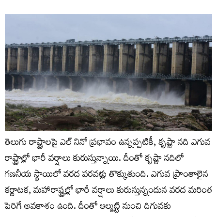
తెలుగు రాష్ట్రాలపై ఎల్ నినో ప్రభావం ఉన్నప్పటికీ, కృష్ణా నది ఎగువ
రాష్ట్రాల్లో భారీ వర్షాలు కురుస్తున్నాయి. దీంతో కృష్ణా నదిలో
గణనీయ స్థాయిలో వరద పరవళ్లు తొక్కుతుంది. ఎగువ ప్రాంతాలైన
కర్ణాటక, మహారాష్ట్రల్లో భారీ వర్షాలు కురుస్తున్నందున వరద మరింత
పెరిగే అవకాశం ఉంది. దీంతో ఆల్మట్టి నుంచి‌ దిగువకు