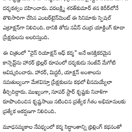
దర్శకత్వం వహించారు. వరలక్ష్మి శరత్‌కుమార్ త‌న కెరీర్‌లోనే
తొలిసారిగా చేసిన ఎంట‌ర్‌టైన్‌మెంట్ ఈ సినిమాకు స్పెష‌ల్
ఎట్రాక్ష‌న్‌గా నిలిచింది. దానికి తోడు నవీన్ చంద్ర యాక్టింగ్ కూడా
ప్రేక్ష‌కుల‌ను అల‌రిస్తుంది.
ఈ చిత్రంలో “చైన్ రియాక్షన్ ఆఫ్ కర్మ” అనే ఆసక్తికరమైన
కాన్సెప్ట్‌ను హారర్ థ్రిల్లర్ రూపంలో దర్శకుడు సంజీవ్ మేగోటి
ఆవిష్కరించారు. హారర్, మిస్టరీ, యాక్షన్ అంశాలను
సమతుల్యంగా మేళవిస్తూ ప్రేక్షకులను కథలో లీనమయ్యేలా
తీర్చిదిద్దారు. ముఖ్యంగా, సూపర్ స్టార్ కృష్ణకు నివాళిగా
రూపొందించిన కృష్ణసాయి నటించిన ప్రత్యేక గీతం అభిమానులకు
ప్రత్యేక ఆకర్షణగా నిలిచింది.
మూఢనమ్మకాల నేపథ్యంలో కర్మ సిద్ధాంతాన్ని థ్రిల్లింగ్ కథనంతో