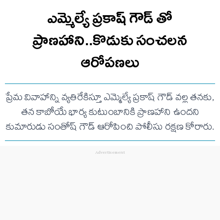
ఎమ్మెల్యే ప్రకాష్ గౌడ్ తో
ప్రాణహాని..కొడుకు సంచలన
ఆరోపణలు
ప్రేమ వివాహాన్ని వ్యతిరేకిస్తూ ఎమ్మెల్యే ప్రకాష్ గౌడ్ వల్ల తనకు,
తన కాబోయే భార్య కుటుంబానికి ప్రాణహాని ఉందని
కుమారుడు సంతోష్ గౌడ్ ఆరోపించి పోలీసు రక్షణ కోరారు.