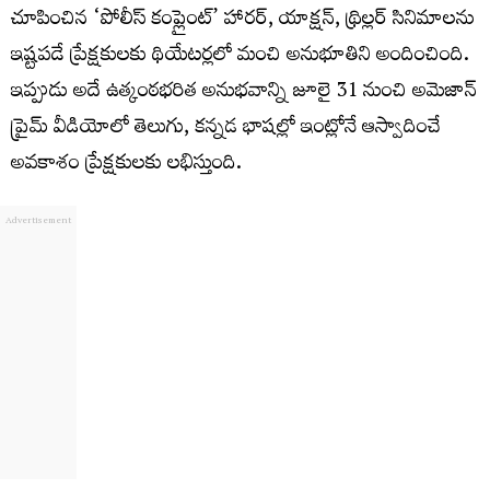
చూపించిన ‘పోలీస్ కంప్లైంట్’ హారర్, యాక్షన్, థ్రిల్లర్ సినిమాలను
ఇష్టపడే ప్రేక్షకులకు థియేటర్లలో మంచి అనుభూతిని అందించింది.
ఇప్పుడు అదే ఉత్కంఠభరిత అనుభవాన్ని జూలై 31 నుంచి అమెజాన్
ప్రైమ్ వీడియోలో తెలుగు, కన్నడ భాషల్లో ఇంట్లోనే ఆస్వాదించే
అవకాశం ప్రేక్షకులకు లభిస్తుంది.