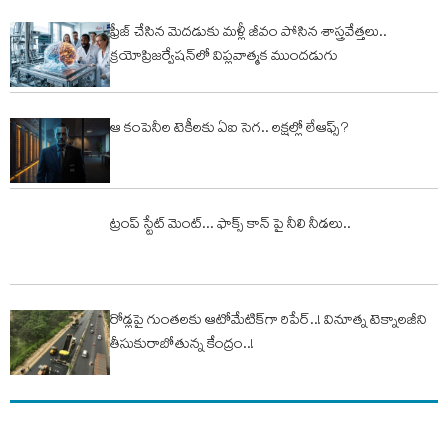
ఫ్రీజ్ చేసిన మెదడుకు మళ్లీ జీవం పోసిన శాస్త్రవేత్తలు..
క్రయోప్రిజర్వేషన్‌లో విప్లవాత్మక ముందడుగు
ఆ కంపెనీల టెకీలకు ఏఐ సెగ.. లక్షల్లో లేఆఫ్స్‌?
ట్రంప్ స్టేట్ మెంట్‌... ఫాక్స్ కాన్ పై నీలి నీడ‌లు..
రోడ్లపై గుంతలకు ఆటోమేటిక్‌గా రిపేర్‌..! వినూత్న టెక్నాలజీని
తీసుకురాబోతున్న కేంద్రం..!