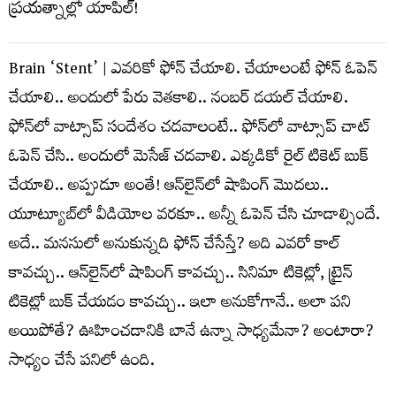
Brain ‘Stent’ | ఎవరికో ఫోన్‌ చేయాలి. చేయాలంటే ఫోన్‌ ఓపెన్‌
చేయాలి.. అందులో పేరు వెతకాలి.. నంబర్‌ డయల్‌ చేయాలి.
ఫోన్‌లో వాట్సాప్‌ సందేశం చదవాలంటే.. ఫోన్‌లో వాట్సాప్‌ చాట్‌
ఓపెన్‌ చేసి.. అందులో మెసేజ్‌ చదవాలి. ఎక్కడికో రైల్‌ టికెట్‌ బుక్‌
చేయాలి.. అప్పుడూ అంతే! ఆన్‌లైన్‌లో షాపింగ్‌ మొదలు..
యూట్యూబ్‌లో వీడియోల వరకూ.. అన్నీ ఓపెన్‌ చేసి చూడాల్సిందే.
అదే.. మనసులో అనుకున్నది ఫోన్‌ చేసేస్తే? అది ఎవరో కాల్‌
కావచ్చు.. ఆన్‌లైన్‌లో షాపింగ్‌ కావచ్చు.. సినిమా టికెట్లో, ట్రైన్‌
టికెట్లో బుక్‌ చేయడం కావచ్చు.. ఇలా అనుకోగానే.. అలా పని
అయిపోతే? ఊహించడానికి బానే ఉన్నా సాధ్యమేనా? అంటారా?
సాధ్యం చేసే పనిలో ఉంది.