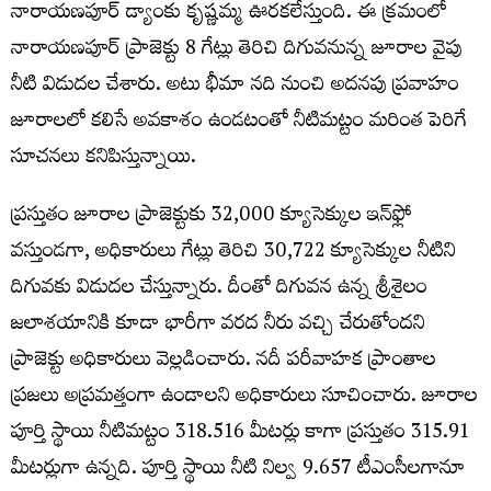
నారాయణపూర్‌ డ్యాంకు కృష్ణమ్మ ఊరకలేస్తుంది. ఈ క్రమంలో
నారాయణపూర్‌ ప్రాజెక్టు 8 గేట్లు తెరిచి దిగువనున్న జూరాల వైపు
నీటి విడుదల చేశారు. అటు భీమా నది నుంచి అదనపు ప్రవాహం
జూరాలలో కలిసే అవకాశం ఉండటంతో నీటిమట్టం మరింత పెరిగే
సూచనలు కనిపిస్తున్నాయి.
ప్రస్తుతం జూరాల ప్రాజెక్టుకు 32,000 క్యూసెక్కుల ఇన్‌ఫ్లో
వస్తుండగా, అధికారులు గేట్లు తెరిచి 30,722 క్యూసెక్కుల నీటిని
దిగువకు విడుదల చేస్తున్నారు. దీంతో దిగువన ఉన్న శ్రీశైలం
జలాశయానికి కూడా భారీగా వరద నీరు వచ్చి చేరుతోందని
ప్రాజెక్టు అధికారులు వెల్లడించారు. నదీ పరీవాహక ప్రాంతాల
ప్రజలు అప్రమత్తంగా ఉండాలని అధికారులు సూచించారు. జూరాల
పూర్తి స్థాయి నీటిమట్టం 318.516 మీటర్లు కాగా ప్రస్తుతం 315.91
మీటర్లుగా ఉన్నది. పూర్తి స్థాయి నీటి నిల్వ 9.657 టీఎంసీలగానూ