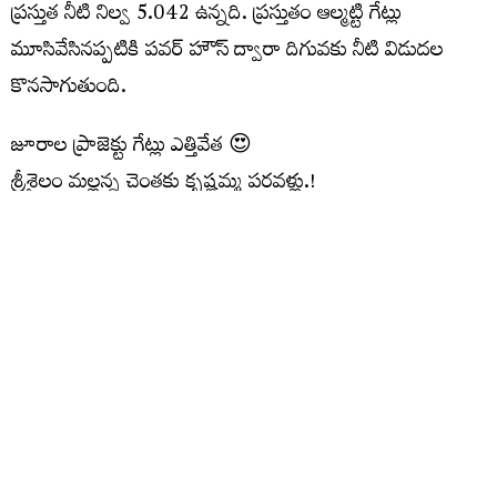
ప్రస్తుత నీటి నిల్వ 5.042 ఉన్నది. ప్రస్తుతం ఆల్మట్టి గేట్లు
మూసివేసినప్పటికి పవర్ హౌస్ ద్వారా దిగువకు నీటి విడుదల
కొనసాగుతుంది.
జూరాల ప్రాజెక్టు గేట్లు ఎత్తివేత 😍
శ్రీశైలం మల్లన్న చెంతకు కృష్ణమ్మ పరవళ్లు.!
ఇన్‌ఫ్లో: 32,000 క్యూసెక్కులు
అవుట్‌ఫ్లో: 30,722 క్యూసెక్కులు
#Jurala
#Srisailam
VideoVikas
pic.twitter.com/mYp1IqZB4X
— Hi Kollapur (@HiKollapur)
July 28, 2026
మరిన్ని చదవండి :