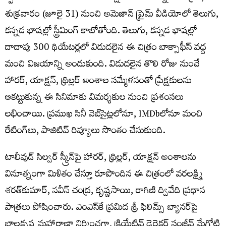
శుక్ర‌వారం (జూలై 31) నుంచి అమెజాన్ ప్రైమ్ వీడియోలో తెలుగు,
కన్నడ భాషల్లో స్ట్రీమింగ్ కాబోతోంది. తెలుగు, కన్నడ భాష‌ల్లో
దాదాపు 300 థియేటర్లలో విడుదలైన ఈ చిత్రం బాక్సాఫీస్ వద్ద
మంచి విజయాన్ని అందుకుంది. విడుదలైన తొలి రోజు నుంచే
హారర్, యాక్షన్, థ్రిల్లర్ అంశాల సమ్మేళనంతో ప్రేక్షకులను
ఆకట్టుకున్న ఈ సినిమాకు విమర్శకుల నుంచి ప్రశంసలు
లభించాయి. ప్రముఖ సినీ వెబ్‌సైట్లలోనూ, IMDbలోనూ మంచి
రేటింగ్‌లు, పాజిటివ్ రివ్యూలు సొంతం చేసుకుంది.
టాలీవుడ్ సిల్వర్ స్క్రీన్‌పై హారర్, థ్రిల్లర్, యాక్షన్ అంశాలను
వినూత్నంగా మిళితం చేస్తూ రూపొందిన ఈ చిత్రంలో వరలక్ష్మి
శరత్‌కుమార్, నవీన్ చంద్ర, కృష్ణసాయి, రాగిణి ద్వివేది ప్రధాన
పాత్రలు పోషించారు. ఎంఎస్‌కే ప్రమిద శ్రీ ఫిలిమ్స్ బ్యానర్‌పై
బాలకృష్ణ మహారాణా నిర్మించగా, క్రియేటివ్ డైరెక్టర్ సంజీవ్ మేగోటి