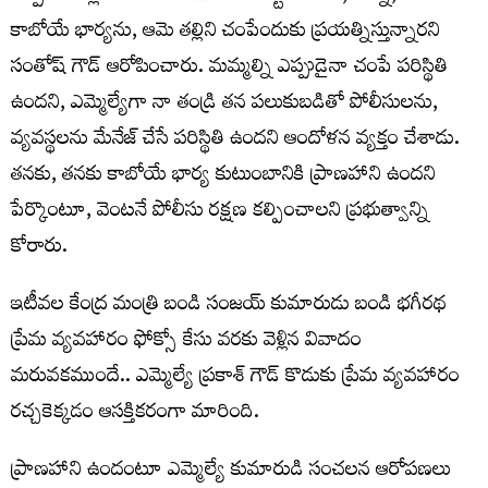
కాబోయే భార్యను, ఆమె తల్లిని చంపేందుకు ప్రయత్నిస్తున్నారని
సంతోష్ గౌడ్ ఆరోపించారు. మమ్మల్ని ఎప్పుడైనా చంపే పరిస్థితి
ఉందని, ఎమ్మెల్యేగా నా తండ్రి తన పలుకుబడితో పోలీసులను,
వ్యవస్థలను మేనేజ్ చేసే పరిస్థితి ఉందని ఆందోళన వ్యక్తం చేశాడు.
తనకు, తనకు కాబోయే భార్య కుటుంబానికి ప్రాణహాని ఉందని
పేర్కొంటూ, వెంటనే పోలీసు రక్షణ కల్పించాలని ప్రభుత్వాన్ని
కోరారు.
ఇటీవల కేంద్ర మంత్రి బండి సంజయ్ కుమారుడు బండి భగీరథ
ప్రేమ వ్యవహారం ఫోక్సో కేసు వరకు వెళ్లిన వివాదం
మరువకముందే.. ఎమ్మెల్యే ప్రకాశ్ గౌడ్ కొడుకు ప్రేమ వ్యవహారం
రచ్చకెక్కడం ఆసక్తికరంగా మారింది.
ప్రాణహాని ఉందంటూ ఎమ్మెల్యే కుమారుడి సంచలన ఆరోపణలు