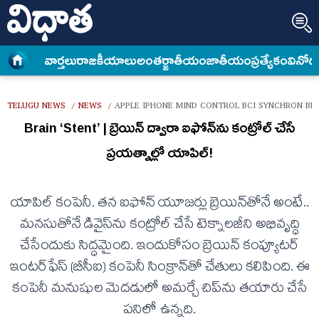
వార్త‌లు
రాజకీయాలు
అంత‌ర్జాతీయం
జాతీయం
ప్రత్యేకం
వినోద
TELUGU NEWS
NEWS
APPLE IPHONE MIND CONTROL BCI SYNCHRON BR
/
/
Brain ‘Stent’ | బ్రెయిన్‌ ద్వారా ఐఫోన్‌ను కంట్రోల్‌ చేసే
ప్రయత్నాల్లో యాపిల్‌!
యాపిల్‌ కంపెనీ. తన ఐఫోన్‌ యూజర్లు బ్రెయిన్‌తోనే అంటే..
మనసుతోనే డివైస్‌ను కంట్రోల్‌ చేసే టెక్నాలజీని అభివృద్ధి
చేసేందుకు సిద్ధమైంది. ఇందుకోసం బ్రెయిన్‌ కంప్యూటర్‌
ఇంటర్‌ఫేస్‌ (బీసీఐ) కంపెనీ సింక్రాన్‌తో చేతులు కలిపింది. ఈ
కంపెనీ మనుషుల మెదడులో అమర్చే చిప్‌ను తయారు చేసే
పనిలో ఉన్నది.