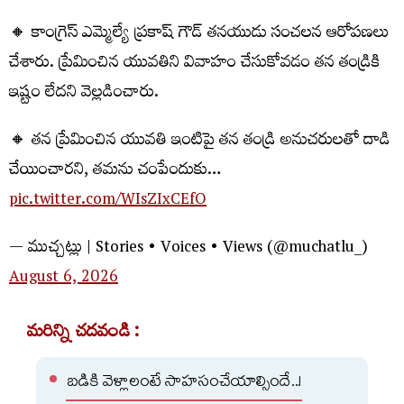
🔸 కాంగ్రెస్ ఎమ్మెల్యే ప్రకాష్ గౌడ్ తనయుడు సంచలన ఆరోపణలు
చేశారు. ప్రేమించిన యువతిని వివాహం చేసుకోవడం తన తండ్రికి
ఇష్టం లేదని వెల్లడించారు.
🔸 తన ప్రేమించిన యువతి ఇంటిపై తన తండ్రి అనుచరులతో దాడి
చేయించారని, తమను చంపేందుకు…
pic.twitter.com/WIsZIxCEfO
— ముచ్చట్లు | Stories • Voices • Views (@muchatlu_)
August 6, 2026
మరిన్ని చదవండి :
బడికి వెళ్లాలంటే సాహసంచేయాల్సిందే..!