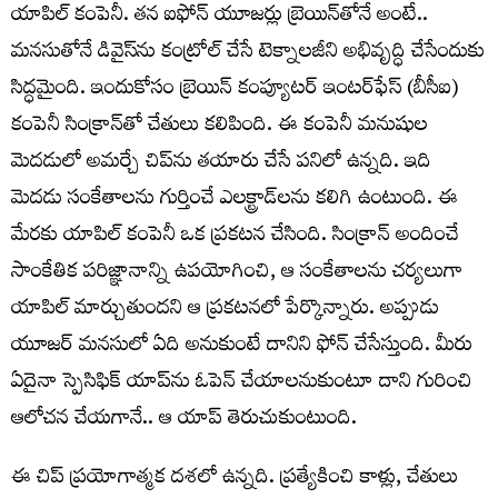
యాపిల్‌ కంపెనీ. తన ఐఫోన్‌ యూజర్లు బ్రెయిన్‌తోనే అంటే..
మనసుతోనే డివైస్‌ను కంట్రోల్‌ చేసే టెక్నాలజీని అభివృద్ధి చేసేందుకు
సిద్ధమైంది. ఇందుకోసం బ్రెయిన్‌ కంప్యూటర్‌ ఇంటర్‌ఫేస్‌ (బీసీఐ)
కంపెనీ సింక్రాన్‌తో చేతులు కలిపింది. ఈ కంపెనీ మనుషుల
మెదడులో అమర్చే చిప్‌ను తయారు చేసే పనిలో ఉన్నది. ఇది
మెదడు సంకేతాలను గుర్తించే ఎలక్ట్రాడ్‌లను కలిగి ఉంటుంది. ఈ
మేరకు యాపిల్‌ కంపెనీ ఒక ప్రకటన చేసింది. సింక్రాన్‌ అందించే
సాంకేతిక పరిజ్ఞానాన్ని ఉపయోగించి, ఆ సంకేతాలను చర్యలుగా
యాపిల్‌ మార్చుతుందని ఆ ప్రకటనలో పేర్కొన్నారు. అప్పుడు
యూజర్‌ మనసులో ఏది అనుకుంటే దానిని ఫోన్‌ చేసేస్తుంది. మీరు
ఏదైనా స్పెసిఫిక్‌ యాప్‌ను ఓపెన్‌ చేయాలనుకుంటూ దాని గురించి
ఆలోచన చేయగానే.. ఆ యాప్‌ తెరుచుకుంటుంది.
ఈ చిప్‌ ప్రయోగాత్మక దశలో ఉన్నది. ప్రత్యేకించి కాళ్లు, చేతులు