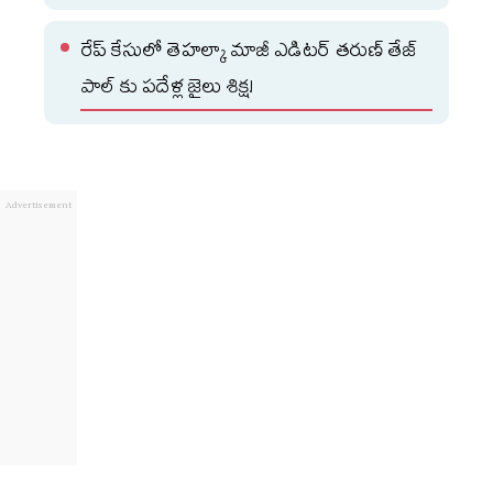
రేప్ కేసులో తెహల్కా మాజీ ఎడిటర్ తరుణ్ తేజ్
పాల్ కు పదేళ్ల జైలు శిక్ష!