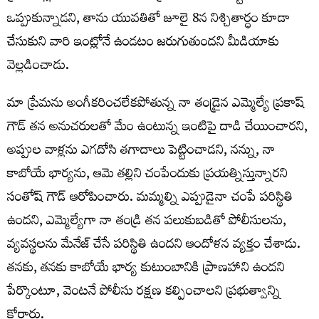
ఒప్పుకున్నాడని, తాను యువతితో జూలై 8న నిశ్చితార్ధం కూడా
చేసుకుని వారి ఇంట్లోనే ఉండటం జరుగుతుందని మీడియాకు
వెల్లడించాడు.
మా ప్రేమను అంగీకరించలేకపోతున్న నా తండ్రైన ఎమ్మెల్యే ప్రకాష్
గౌడ్ తన అనుచరులతో మేం ఉంటున్న ఇంటిపై దాడి చేయించారని,
అప్పుల వాళ్లను ఎగదోసి తగాదాలు పెట్టించాడని, నన్ను, నా
కాబోయే భార్యను, ఆమె తల్లిని చంపేందుకు ప్రయత్నిస్తున్నారని
సంతోష్ గౌడ్ ఆరోపించారు. మమ్మల్ని ఎప్పుడైనా చంపే పరిస్థితి
ఉందని, ఎమ్మెల్యేగా నా తండ్రి తన పలుకుబడితో పోలీసులను,
వ్యవస్థలను మేనేజ్ చేసే పరిస్థితి ఉందని ఆందోళన వ్యక్తం చేశాడు.
తనకు, తనకు కాబోయే భార్య కుటుంబానికి ప్రాణహాని ఉందని
పేర్కొంటూ, వెంటనే పోలీసు రక్షణ కల్పించాలని ప్రభుత్వాన్ని
కోరారు.