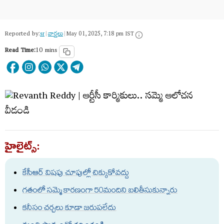
Reported by:
sr
|
వార్త‌లు
|
May 01, 2025, 7:18 pm IST
Read Time:
10 mins
హైలైట్స్:
కేసీఆర్ విషపు చూపుల్లో చిక్కుకోవద్దు
గతంలో సమ్మె కారణంగా 50మందిని బలితీసుకున్నారు
కనీసం చర్చలు కూడా జరుపలేదు