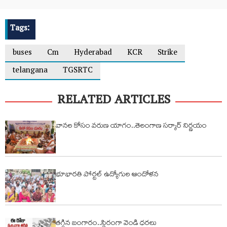
Tags:
buses
Cm
Hyderabad
KCR
Strike
telangana
TGSRTC
RELATED ARTICLES
వానల కోసం వరుణ యాగం..తెలంగాణ సర్కార్ నిర్ణయం
భూభారతి పోర్టల్ ఉద్యోగుల ఆందోళన
తగ్గిన బంగారం..స్థిరంగా వెండి ధరలు