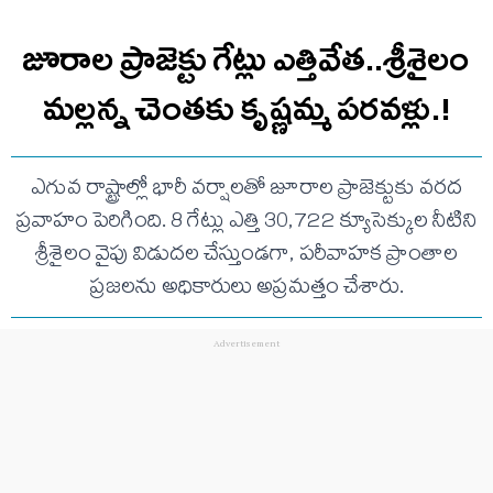
జూరాల ప్రాజెక్టు గేట్లు ఎత్తివేత..శ్రీశైలం
మల్లన్న చెంతకు కృష్ణమ్మ పరవళ్లు.!
ఎగువ రాష్ట్రాల్లో భారీ వర్షాలతో జూరాల ప్రాజెక్టుకు వరద
ప్రవాహం పెరిగింది. 8 గేట్లు ఎత్తి 30,722 క్యూసెక్కుల నీటిని
శ్రీశైలం వైపు విడుదల చేస్తుండగా, పరీవాహక ప్రాంతాల
ప్రజలను అధికారులు అప్రమత్తం చేశారు.