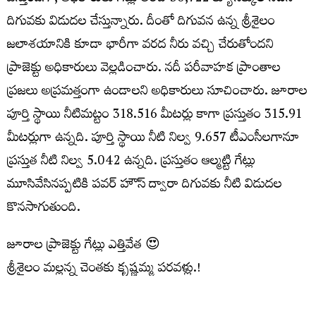
దిగువకు విడుదల చేస్తున్నారు. దీంతో దిగువన ఉన్న శ్రీశైలం
జలాశయానికి కూడా భారీగా వరద నీరు వచ్చి చేరుతోందని
ప్రాజెక్టు అధికారులు వెల్లడించారు. నదీ పరీవాహక ప్రాంతాల
ప్రజలు అప్రమత్తంగా ఉండాలని అధికారులు సూచించారు. జూరాల
పూర్తి స్థాయి నీటిమట్టం 318.516 మీటర్లు కాగా ప్రస్తుతం 315.91
మీటర్లుగా ఉన్నది. పూర్తి స్థాయి నీటి నిల్వ 9.657 టీఎంసీలగానూ
ప్రస్తుత నీటి నిల్వ 5.042 ఉన్నది. ప్రస్తుతం ఆల్మట్టి గేట్లు
మూసివేసినప్పటికి పవర్ హౌస్ ద్వారా దిగువకు నీటి విడుదల
కొనసాగుతుంది.
జూరాల ప్రాజెక్టు గేట్లు ఎత్తివేత 😍
శ్రీశైలం మల్లన్న చెంతకు కృష్ణమ్మ పరవళ్లు.!
ఇన్‌ఫ్లో: 32,000 క్యూసెక్కులు