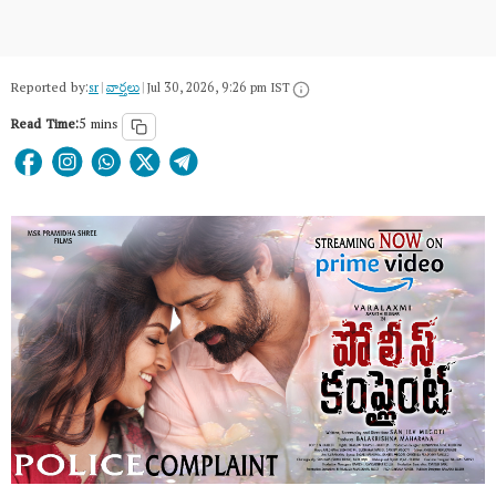
Reported by:
sr
|
వార్త‌లు
|
Jul 30, 2026, 9:26 pm IST
Read Time:
5 mins