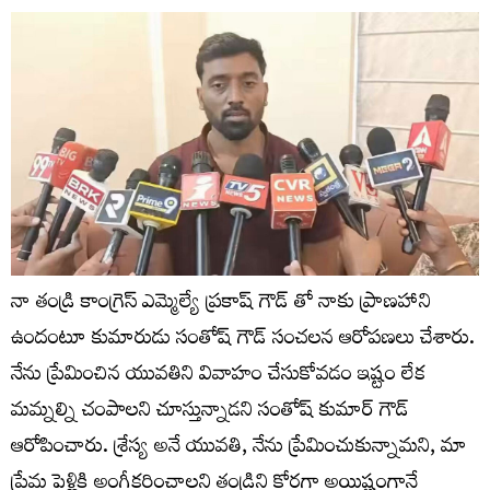
నా తండ్రి కాంగ్రెస్ ఎమ్మెల్యే ప్రకాష్ గౌడ్ తో నాకు ప్రాణహాని
ఉందంటూ కుమారుడు సంతోష్ గౌడ్ సంచలన ఆరోపణలు చేశారు.
నేను ప్రేమించిన యువతిని వివాహం చేసుకోవడం ఇష్టం లేక
మమ్నల్ని చంపాలని చూస్తున్నాడని సంతోష్ కుమార్ గౌడ్
ఆరోపించారు. శ్రేస్య అనే యువతి, నేను ప్రేమించుకున్నామని, మా
ప్రేమ పెళ్లికి అంగీకరించాలని తండ్రిని కోరగా అయిష్టంగానే