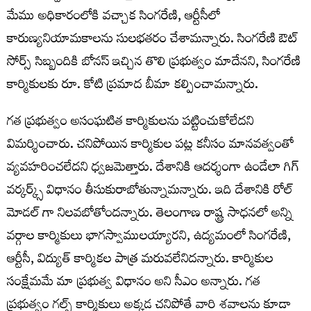
మేము అధికారంలోకి వచ్చాక సింగరేణి, ఆర్టీసీలో
కారుణ్యనియామకాలను సులభతరం చేశామన్నారు. సింగరేణి ఔట్
సోర్స్ సిబ్బందికి బోనస్ ఇచ్చిన తొలి ప్రభుత్వం మాదేనని, సింగరేణి
కార్మికులకు రూ. కోటి ప్రమాద బీమా కల్పించామన్నారు.
గత ప్రభుత్వం అసంఘటిత కార్మికులను పట్టించుకోలేదని
విమర్శించారు. చనిపోయిన కార్మికుల పట్ల కనీసం మానవత్వంతో
వ్యవహరించలేదని ధ్వజమెత్తారు. దేశానికి ఆదర్శంగా ఉండేలా గిగ్
వర్కర్క్స్ విధానం తీసుకురాబోతున్నామన్నారు. ఇది దేశానికి రోల్
మోడల్ గా నిలవబోతోందన్నారు. తెలంగాణ రాష్ట్ర సాధనలో అన్ని
వర్గాల కార్మికులు భాగస్వాములయ్యారని, ఉద్యమంలో సింగరేణి,
ఆర్టీసీ, విద్యుత్ కార్మికల పాత్ర మరువలేనిదన్నారు. కార్మికుల
సంక్షేమమే మా ప్రభుత్వ విధానం అని సీఎం అన్నారు. గత
ప్రభుత్వం గల్ఫ్ కార్మికులు అక్కడ చనిపోతే వారి శవాలను కూడా