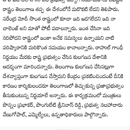
తొలి ఏడాదిలోనే 60 వేల ప్రభుత్వ ఉద్యోగ నియామకాలు చేపట్టిన
రాష్ట్రం తెలంగాణ తప్ప ఈ దేశంలోనే మరొకటి లేదని తెలిపారు.
నరేంద్ర మోదీ సొంత రాష్ట్రంలో కూడా ఇది జరగలేదని ఇది నా
చాలెంజ్ అని మాతో పోటీ పడాలన్నారు. ఇంత చేసినా ఇది
సరిపోదని రాష్ట్రంలో ఇంకా అనేక సమస్యలు ఉన్నాయని వాటి
పరిష్కారానికి మరికొంత సమయం కావాలన్నారు. రాహుల్ గాంధీ
నిర్ణయం మేరకు రాష్ట్ర ప్రభుత్వం చేసిన కులగణన దేశానికి
ఆదర్శంగా మారిందన్నారు. తెలంగాణ కులగణన చేసినట్లుగా
దేశవ్యాప్తంగా కులగణన చేస్తామని కేంద్రం ప్రకటించిందంటే దీనికి
కారణం కార్మికులందరూ తెలంగాణలో తెచ్చుకున్న ప్రజాప్రభుత్వం
తీసుకుంటున్న నిర్ణయాలే అన్నారు. ఈ కార్యక్రమంలో మంత్రులు
పొన్నం ప్రభాకర్, పొంగులేటి శ్రీనివాస్ రెడ్డి, ప్రభుత్వ సలహాదారు
వేణుగోపాల్, ఎమ్మెల్యేలు, ఉన్నతాధికారులు పాల్గొన్నారు.