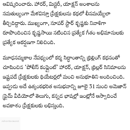
ఆవిష్కరించారు. హారర్, మిస్టరీ, యాక్షన్ అంశాలను
సమతుల్యంగా మేళవిస్తూ ప్రేక్షకులను కథలో లీనమయ్యేలా
తీర్చిదిద్దారు. ముఖ్యంగా, సూపర్ స్టార్ కృష్ణకు నివాళిగా
రూపొందించిన కృష్ణసాయి నటించిన ప్రత్యేక గీతం అభిమానులకు
ప్రత్యేక ఆకర్షణగా నిలిచింది.
మూఢనమ్మకాల నేపథ్యంలో కర్మ సిద్ధాంతాన్ని థ్రిల్లింగ్ కథనంతో
చూపించిన ‘పోలీస్ కంప్లైంట్’ హారర్, యాక్షన్, థ్రిల్లర్ సినిమాలను
ఇష్టపడే ప్రేక్షకులకు థియేటర్లలో మంచి అనుభూతిని అందించింది.
ఇప్పుడు అదే ఉత్కంఠభరిత అనుభవాన్ని జూలై 31 నుంచి అమెజాన్
ప్రైమ్ వీడియోలో తెలుగు, కన్నడ భాషల్లో ఇంట్లోనే ఆస్వాదించే
అవకాశం ప్రేక్షకులకు లభిస్తుంది.