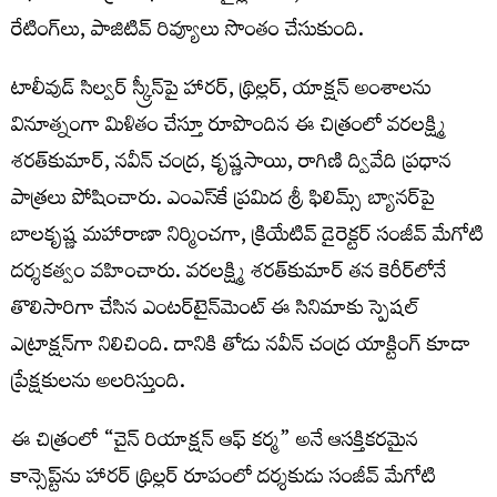
రేటింగ్‌లు, పాజిటివ్ రివ్యూలు సొంతం చేసుకుంది.
టాలీవుడ్ సిల్వర్ స్క్రీన్‌పై హారర్, థ్రిల్లర్, యాక్షన్ అంశాలను
వినూత్నంగా మిళితం చేస్తూ రూపొందిన ఈ చిత్రంలో వరలక్ష్మి
శరత్‌కుమార్, నవీన్ చంద్ర, కృష్ణసాయి, రాగిణి ద్వివేది ప్రధాన
పాత్రలు పోషించారు. ఎంఎస్‌కే ప్రమిద శ్రీ ఫిలిమ్స్ బ్యానర్‌పై
బాలకృష్ణ మహారాణా నిర్మించగా, క్రియేటివ్ డైరెక్టర్ సంజీవ్ మేగోటి
దర్శకత్వం వహించారు. వరలక్ష్మి శరత్‌కుమార్ త‌న కెరీర్‌లోనే
తొలిసారిగా చేసిన ఎంట‌ర్‌టైన్‌మెంట్ ఈ సినిమాకు స్పెష‌ల్
ఎట్రాక్ష‌న్‌గా నిలిచింది. దానికి తోడు నవీన్ చంద్ర యాక్టింగ్ కూడా
ప్రేక్ష‌కుల‌ను అల‌రిస్తుంది.
ఈ చిత్రంలో “చైన్ రియాక్షన్ ఆఫ్ కర్మ” అనే ఆసక్తికరమైన
కాన్సెప్ట్‌ను హారర్ థ్రిల్లర్ రూపంలో దర్శకుడు సంజీవ్ మేగోటి