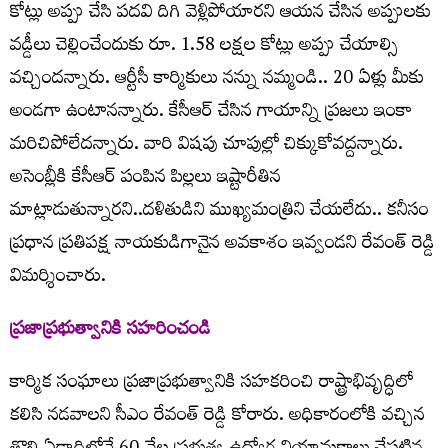
కోట్లు అప్పు చేసి పదవి దిగి వెళ్లిపోయారని ఆయన చేసిన అప్పులకు
వడ్డీలు చెల్లించేందుకు రూ. 1.58 లక్షల కోట్లు అప్పు చేయాల్సి
వచ్చిందన్నారు. ఆర్టీసీ కార్మికులు నన్ను నమ్మండి.. 20 ఏళ్లు మీకు
అండగా ఉంటానన్నారు. కేసీఆర్ చేసిన గాయాన్ని ప్రజలు ఇంకా
మరిచిపోలేదన్నారు. వారి విషపు చూపుల్లో చిక్కుకోవద్దన్నారు.
అసెంబ్లీకి కేసీఆర్ పంపిన పిల్లలు ఇష్టారీతిన
మాట్లాడుతున్నారని..దళితుడిని ముఖ్యమంత్రిని చేయలేదు.. కనీసం
ప్రధాన ప్రతిపక్ష నాయకుడిగానైన అవకాశం ఇవ్వండని రేవంత్ రెడ్డి
విమర్శించారు.
ప్రజాప్రభుత్వానికి సహరించండి
కార్మిక సంఘాలు ప్రజాప్రభుత్వానికి సహకరించి రాష్ట్రాభివృద్ధిలో
కలిసి నడవాలని సీఎం రేవంత్ రెడ్డి కోరారు. అధికారంలోకి వచ్చిన