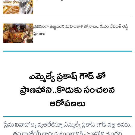
వైభవంగా ఉజ్జయిని మహంకాళి బోనాలు.. సీఎం రేవంత్ రెడ్డి
పూజలు
ఎమ్మెల్యే ప్రకాష్ గౌడ్ తో
ప్రాణహాని..కొడుకు సంచలన
ఆరోపణలు
ప్రేమ వివాహాన్ని వ్యతిరేకిస్తూ ఎమ్మెల్యే ప్రకాష్ గౌడ్ వల్ల తనకు,
తన కాబోయే భార్య కుటుంబానికి ప్రాణహాని ఉందని