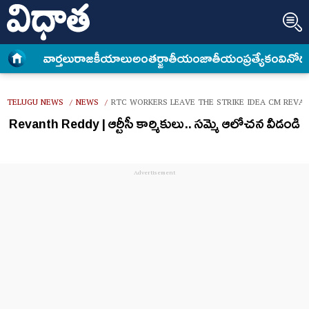
వార్త‌లు
రాజకీయాలు
అంత‌ర్జాతీయం
జాతీయం
ప్రత్యేకం
వినోద
TELUGU NEWS
NEWS
RTC WORKERS LEAVE THE STRIKE IDEA CM REVA
/
/
Revanth Reddy | ఆర్టీసీ కార్మికులు.. సమ్మె ఆలోచన వీడండి