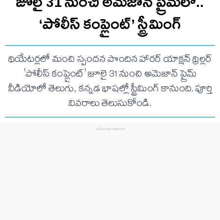
జూలై 31 నుంచి అమెజాన్ ప్రైమ్‌లో..
‘పోలీస్ కంప్లైంట్’ స్ట్రీమింగ్
థియేటర్లలో మంచి స్పందన పొందిన హారర్ యాక్షన్ థ్రిల్లర్
'పోలీస్ కంప్లైంట్' జూలై 31 నుంచి అమెజాన్ ప్రైమ్
వీడియోలో తెలుగు, కన్నడ భాషల్లో స్ట్రీమింగ్ కానుంది. పూర్తి
వివరాలు తెలుసుకోండి.