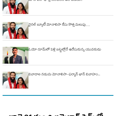
మోనాలిసా భోస్లే సంచలన ఆరోప‌ణ‌లు..
వైరల్ బ్యూటీ మోనాలిసా కేసు కొత్త మలుపు…
ఓయో రూమ్‌లో పెళ్లి బ‌ట్ట‌ల్లోనే ఉరేసుకున్న యువ‌కుడు
వివాదాల నడుమ మోనాలిసా-ఫర్మాన్ ఖాన్ వివాహం..