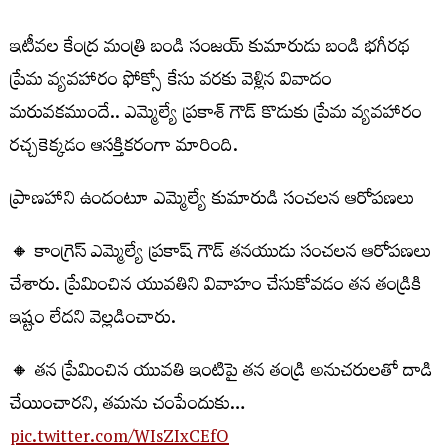
ఇటీవల కేంద్ర మంత్రి బండి సంజయ్ కుమారుడు బండి భగీరథ
ప్రేమ వ్యవహారం ఫోక్సో కేసు వరకు వెళ్లిన వివాదం
మరువకముందే.. ఎమ్మెల్యే ప్రకాశ్ గౌడ్ కొడుకు ప్రేమ వ్యవహారం
రచ్చకెక్కడం ఆసక్తికరంగా మారింది.
ప్రాణహాని ఉందంటూ ఎమ్మెల్యే కుమారుడి సంచలన ఆరోపణలు
🔸 కాంగ్రెస్ ఎమ్మెల్యే ప్రకాష్ గౌడ్ తనయుడు సంచలన ఆరోపణలు
చేశారు. ప్రేమించిన యువతిని వివాహం చేసుకోవడం తన తండ్రికి
ఇష్టం లేదని వెల్లడించారు.
🔸 తన ప్రేమించిన యువతి ఇంటిపై తన తండ్రి అనుచరులతో దాడి
చేయించారని, తమను చంపేందుకు…
pic.twitter.com/WIsZIxCEfO