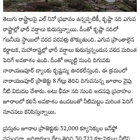
తెలుగు రాష్ట్రాలపై ఎల్ నినో ప్రభావం ఉన్నప్పటికీ, కృష్ణా నది ఎగువ
రాష్ట్రాల్లో భారీ వర్షాలు కురుస్తున్నాయి. దీంతో కృష్ణా నదిలో
గణనీయ స్థాయిలో వరద పరవళ్లు తొక్కుతుంది. ఎగువ ప్రాంతాలైన
కర్ణాటక, మహారాష్ట్రల్లో భారీ వర్షాలు కురుస్తున్నందున వరద మరింత
పెరిగే అవకాశం ఉంది. దీంతో ఆల్మట్టి నుంచి‌ దిగువకు
నారాయణపూర్‌ డ్యాంకు కృష్ణమ్మ ఊరకలేస్తుంది. ఈ క్రమంలో
నారాయణపూర్‌ ప్రాజెక్టు 8 గేట్లు తెరిచి దిగువనున్న జూరాల వైపు
నీటి విడుదల చేశారు. అటు భీమా నది నుంచి అదనపు ప్రవాహం
జూరాలలో కలిసే అవకాశం ఉండటంతో నీటిమట్టం మరింత పెరిగే
సూచనలు కనిపిస్తున్నాయి.
ప్రస్తుతం జూరాల ప్రాజెక్టుకు 32,000 క్యూసెక్కుల ఇన్‌ఫ్లో
వస్తుండగా, అధికారులు గేట్లు తెరిచి 30,722 క్యూసెక్కుల నీటిని