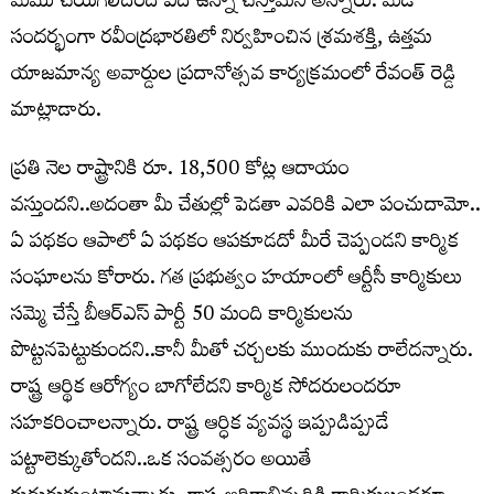
మేము చేయగలిదింది ఏది ఉన్నా చేస్తామని అన్నారు. మేడే
సందర్భంగా రవీంద్రభారతిలో నిర్వహించిన శ్రమశక్తి, ఉత్తమ
యాజమాన్య అవార్డుల ప్రదానోత్సవ కార్యక్రమంలో రేవంత్ రెడ్డి
మాట్లాడారు.
ప్రతి నెల రాష్ట్రానికి రూ. 18,500 కోట్ల ఆదాయం
వస్తుందని..అదంతా మీ చేతుల్లో పెడతా ఎవరికి ఎలా పంచుదామో..
ఏ పథకం ఆపాలో ఏ పథకం ఆపకూడదో మీరే చెప్పండని కార్మిక
సంఘాలను కోరారు. గత ప్రభుత్వం హయాంలో ఆర్టీసీ కార్మికులు
సమ్మె చేస్తే బీఆర్ఎస్ పార్టీ 50 మంది కార్మికులను
పొట్టనపెట్టుకుందని..కానీ మీతో చర్చలకు ముందుకు రాలేదన్నారు.
రాష్ట్ర ఆర్థిక ఆరోగ్యం బాగోలేదని కార్మిక సోదరులందరూ
సహకరించాలన్నారు. రాష్ట్ర ఆర్ధిక వ్యవస్థ ఇప్పుడిప్పుడే
పట్టాలెక్కుతోందని..ఒక సంవత్సరం అయితే