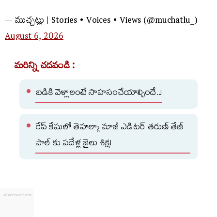
— ముచ్చట్లు | Stories • Voices • Views (@muchatlu_)
August 6, 2026
మరిన్ని చదవండి :
బడికి వెళ్లాలంటే సాహసంచేయాల్సిందే..!
రేప్ కేసులో తెహల్కా మాజీ ఎడిటర్ తరుణ్ తేజ్
పాల్ కు పదేళ్ల జైలు శిక్ష!