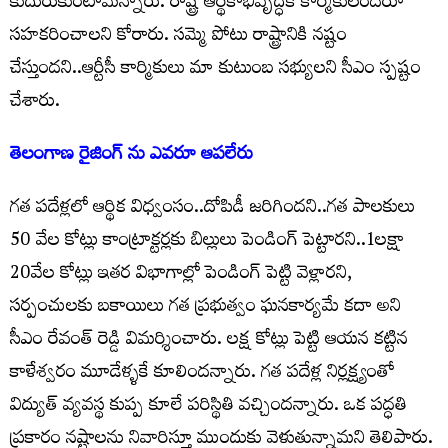
కుదురుకుంటామన్నారు. రాష్ట్ర ఆర్థికాభివృద్ధికి కార్మికులందరూ
సహకరించాలని కోరారు. సమ్మె పోటు రాష్ట్రానికి నష్టం
చేస్తుందని..ఆర్టీసీ కార్మికులు మా కుటుంబ సభ్యులని సీఎం స్పష్టం
చేశారు.
తెలంగాణ రైజింగ్ ను ఎవరూ ఆపలేరు
గత పదేళ్లలో ఆర్థిక విధ్వంసం..దోపిడీ జరిగిందని..గత పాలకులు
50 వేల కోట్లు కాంట్రాక్టర్లకు బిల్లులు పెండింగ్ పెట్టారని..1లక్షా
20వేల కోట్లు ఇతర విభాగాల్లో పెండింగ్ పెట్టి వెళ్లారని,
సర్పంచులకు బకాయిలు గత ప్రభుత్వం ఘనకార్యమే కదా అని
సీఎం రేవంత్ రెడ్డి విమర్శించారు. లక్ష కోట్లు పెట్టి ఆయన కట్టిన
కాళేశ్వరం మూడేళ్ళకే కూలిందన్నారు. గత పదేళ్ల నిర్లక్ష్యంతో
విద్యుత్ వ్యవస్థ కుప్ప కూలే పరిస్థితి వచ్చిందన్నారు. ఒక పద్ధతి
ప్రకారం నష్టాలను నివారిస్తూ ముందుకు వెళుతున్నామని తెలిపారు.