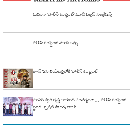
RELATED ARTICLES
ఘనంగా ‘పోలీస్ కంప్లైంట్’ మూవీ సక్సెస్ సెలబ్రేషన్స్
పోలీస్ కంప్లైంట్ మూవీ రివ్యూ
జూన్ 12న థియేటర్లలోకి ‘పోలీస్ కంప్లైంట్’
సూపర్ స్టార్ కృష్ణ జయంతి సందర్భంగా… ‘పోలీస్ కంప్లైంట్’
ట్రైలర్, స్పెషల్ సాంగ్స్ లాంచ్