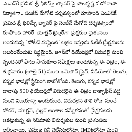
ఎంఎస్‌కే ప్రమిద శ్రీ ఫిలిమ్స్ బ్యానర్ పై బాలకృష్ణ మహారాణా
నిర్మాతగా.. సంజీవ్ మేగోటి దర్శకత్వంలో రూపొంది ఎంఎస్‌కే
ప్రమిద శ్రీ ఫిలిమ్స్ బ్యానర్ పై సంజీవ్ మేగోటి దర్శకత్వంలో
రూపొంది హారర్-యాక్షన్ థ్రిల్లర్‌గా ప్రేక్షకుల ప్రశంసలు
అందుకున్న ‘పోలీస్ కంప్లైంట్’ చిత్రం ఇప్పుడు ఓటీటీ ప్రేక్షకులను
అలరించేందుకు సిద్ధమైంది. జూన్‌లో థియేటర్లలో విడుదలై మంచి
స్పందనతో పాటు సానుకూల సమీక్షలు అందుకున్న ఈ చిత్రం, ఈ
శుక్ర‌వారం (జూలై 31) నుంచి అమెజాన్ ప్రైమ్ వీడియోలో తెలుగు,
కన్నడ భాషల్లో స్ట్రీమింగ్ కాబోతోంది. తెలుగు, కన్నడ భాష‌ల్లో
దాదాపు 300 థియేటర్లలో విడుదలైన ఈ చిత్రం బాక్సాఫీస్ వద్ద
మంచి విజయాన్ని అందుకుంది. విడుదలైన తొలి రోజు నుంచే
హారర్, యాక్షన్, థ్రిల్లర్ అంశాల సమ్మేళనంతో ప్రేక్షకులను
ఆకట్టుకున్న ఈ సినిమాకు విమర్శకుల నుంచి ప్రశంసలు
లభించాయి. ప్రముఖ సినీ వెబ్‌సైట్లలోనూ, IMDbలోనూ మంచి