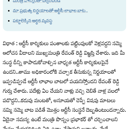
మంత్రి పొన్నంతో చర్చించండి
మా ప్రభుత్వ నిర్ణయాలతో ఆర్టీసీ లాభాల బాట..
పట్టాలెక్కిన ఆర్థిక వ్యవస్థ
విధాత : ఆర్టీసీ కార్మికులు పంతాలకు పట్టింపులకో వెళ్లవద్దని సమ్మె
ఆలోచన వీడాలని ముఖ్యమంత్రి రేవంత్ రెడ్డి విజ్ఞప్తి చేశారు. ఇది మీ
సంస్థ దీన్ని కాపాడుకోవాల్సిన బాధ్యత ఆర్టీసీ కార్మికులపైనే
ఉందని..తాము అధికారంలోకి వచ్చాక తీసుకున్న నిర్ణయాలతో
ఇప్పుడిప్పుడే ఆర్టీసీ లాభాల బాటలో పయనిస్తోందని రేవంత్ రెడ్డి
గుర్తు చేశారు. పదేళ్లు ఏం చేయని వాళ్లు వచ్చి చెబితే వాళ్ల వలలో
పడొద్దని..కడుపు మంటతో, అసూయతో చెప్పే విషపు మాటలు
నమ్మి సమ్మె బాట పడితే మొత్తం ఆర్టీసీ సంస్థనే దెబ్బతింటుందన్నారు.
ఏదైనా సమస్య ఉంటే మంత్రి పొన్నం ప్రభాకర్ తో చర్చించాలని