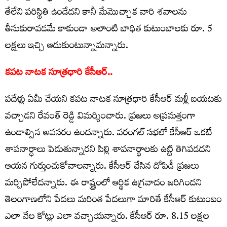
తేలేని పరిస్థితి ఉండేదని కానీ మేమొచ్చాక వారి శవాలను
తీసుకురావడమే కాకుండా అలాంటి బాధిత కుటుంబాలకు రూ. 5
లక్షలు ఇచ్చి ఆదుకుంటున్నామన్నారు.
కపట నాటక సూత్రధారి కేసీఆర్‌..
పదేళ్లు ఏమీ చేయని కపట నాటక సూత్రధారి కేసీఆర్ మళ్లీ బయటకు
వచ్చాడని రేవంత్ రెడ్డి విమర్శించారు. ప్రజలు అప్రమత్తంగా
ఉండాల్సిన అవసరం ఉందన్నారు. వరంగల్ సభలో కేసీఆర్ ఒకటే
శాపనార్ధాలు పెడుతున్నారని పిల్లి శాపనార్థాలకు ఉట్టి తెగిపడదని
ఆయన గుర్తుంచుకోవాలన్నారు. కేసీఆర్ చేసిన దోపిడీ ప్రజలు
మర్చిపోలేదన్నారు. ఈ రాష్ట్రంలో ఆర్థిక ఉగ్రవాదం జరిగిందని
తెలంగాణలోని పేదలు మరింత పేదలుగా మారితే కేసీఆర్ కుటుంబం
ఎలా వేల కోట్లు ఎలా వచ్చాయన్నారు. కేసీఆర్ రూ. 8.15 లక్షల