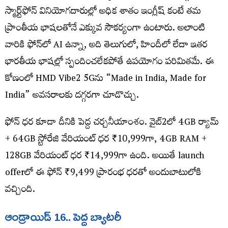
స్మార్ట్‌ఫోన్‌ వినియోగదారుల్లో అధిక శాతం ఇంగ్లీష్‌ కంటే తమ
ప్రాంతీయ భాషలతోనే ఎక్కువ సౌకర్యంగా ఉంటారు. అలాంటి
వారికి ఫోన్‌లో AI ఉన్నా, అది తెలుగులో, హిందీలో లేదా ఇతర
భారతీయ భాషల్లో స్పందించలేకపోతే ఉపయోగం పరిమితమే. ఈ
కోణంలో HMD Vibe2 5Gను “Made in India, Made for
India” అవసరాలకు దగ్గరగా చూడొచ్చు.
ఫోన్‌ ధర కూడా దీనికి పెద్ద చర్చనీయాంశం. వైబ్​2లో 4GB ర్యామ్​
+ 64GB స్టోరేజి వేరియంట్‌ ధర ₹10,999గా, 4GB RAM +
128GB వేరియంట్‌ ధర ₹14,999గా ఉంది. అయితే launch
offerలో ఈ ఫోన్‌ ₹9,499 ప్రారంభ ధరతో అందుబాటులోకి
వచ్చింది.
ఆండ్రాయిడ్​
16..
పెద్ద
బ్యాటరీ