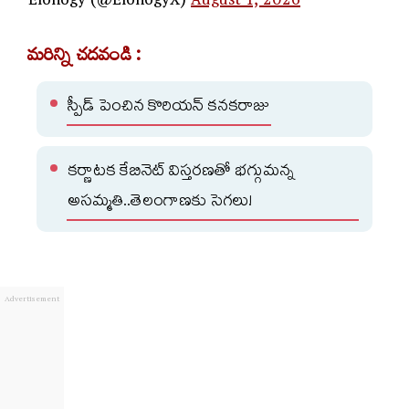
— Elonogy (@ElonogyX)
August 1, 2026
మరిన్ని చదవండి :
స్పీడ్ పెంచిన కొరియన్ కనకరాజు
కర్ణాటక కేబినెట్ విస్తరణతో భగ్గుమన్న
అసమ్మతి..తెలంగాణకు సెగలు!