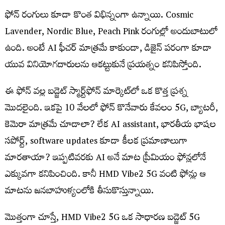
ఫోన్​ రంగులు కూడా కొంత విభిన్నంగా ఉన్నాయి. Cosmic
Lavender, Nordic Blue, Peach Pink రంగుల్లో అందుబాటులో
ఉంది. అంటే AI ఫీచర్‌ మాత్రమే కాకుండా, డిజైన్‌ పరంగా కూడా
యువ వినియోగదారులను ఆకట్టుకునే ప్రయత్నం కనిపిస్తోంది.
ఈ ఫోన్‌ వల్ల బడ్జెట్‌ స్మార్ట్‌ఫోన్‌ మార్కెట్‌లో ఒక కొత్త ప్రశ్న
మొదలైంది. ఇకపై 10 వేలలో ఫోన్‌ కొనేవారు కేవలం 5G, బ్యాటరీ,
కెమెరా మాత్రమే చూడాలా? లేక AI assistant, భారతీయ భాషల
సపోర్ట్‌, software updates కూడా కీలక ప్రమాణాలుగా
మారతాయా? ఇప్పటివరకు AI అనే మాట ప్రీమియం ఫోన్లలోనే
ఎక్కువగా కనిపించింది. కానీ HMD Vibe2 5G వంటి ఫోన్లు ఆ
మాటను జనబాహుళ్యంలోకి తీసుకొస్తున్నాయి.
మొత్తంగా చూస్తే, HMD Vibe2 5G ఒక సాధారణ బడ్జెట్‌ 5G