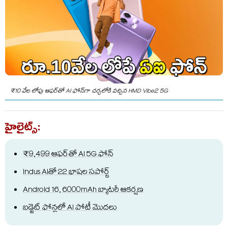
₹10 వేల లోపు ఆఫర్‌తో AI ఫోన్‌గా చర్చలోకి వచ్చిన HMD Vibe2 5G
హైలైట్స్:
₹9,499 ఆఫర్‌తో AI 5G ఫోన్‌
Indus AIతో 22 భాషల సపోర్ట్‌
Android 16, 6000mAh బ్యాటరీ ఆకర్షణ
బడ్జెట్‌ ఫోన్లలో AI పోటీ మొదలు