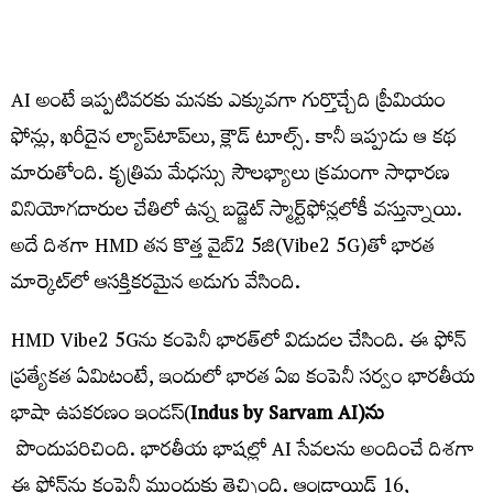
AI అంటే ఇప్పటివరకు మనకు ఎక్కువగా గుర్తొచ్చేది ప్రీమియం
ఫోన్లు, ఖరీదైన ల్యాప్‌టాప్‌లు, క్లౌడ్‌ టూల్స్‌. కానీ ఇప్పుడు ఆ కథ
మారుతోంది. కృత్రిమ మేధస్సు సౌలభ్యాలు క్రమంగా సాధారణ
వినియోగదారుల చేతిలో ఉన్న బడ్జెట్‌ స్మార్ట్‌ఫోన్లలోకీ వస్తున్నాయి.
అదే దిశగా HMD తన కొత్త వైబ్​2 5జి(Vibe2 5G)తో భారత
మార్కెట్‌లో ఆసక్తికరమైన అడుగు వేసింది.
HMD Vibe2 5Gను కంపెనీ భారత్‌లో విడుదల చేసింది. ఈ ఫోన్‌
ప్రత్యేకత ఏమిటంటే, ఇందులో భారత ఏఐ కంపెనీ సర్వం భారతీయ
భాషా ఉపకరణం ఇండస్​(
Indus by Sarvam AI)
ను
పొందుపరిచింది. భారతీయ భాషల్లో AI సేవలను అందించే దిశగా
ఈ ఫోన్‌ను కంపెనీ ముందుకు తెచ్చింది. ఆండ్రాయిడ్​ 16,