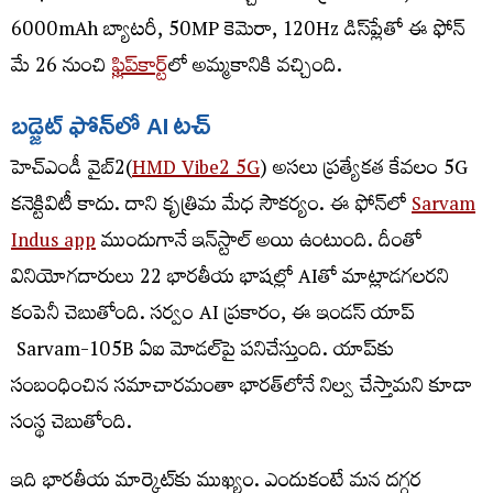
6000mAh బ్యాటరీ, 50MP కెమెరా, 120Hz డిస్‌ప్లేతో ఈ ఫోన్‌
మే 26 నుంచి
ఫ్లిప్​కార్ట్
​లో అమ్మకానికి వచ్చింది.
బడ్జెట్‌
ఫోన్‌లో
AI
టచ్‌
హెచ్​ఎండీ వైబ్​2(
HMD Vibe2 5G
) అసలు ప్రత్యేకత కేవలం 5G
కనెక్టివిటీ కాదు. దాని కృత్రిమ మేధ సౌకర్యం. ఈ ఫోన్‌లో
Sarvam
Indus app
ముందుగానే ఇన్‌స్టాల్‌ అయి ఉంటుంది. దీంతో
వినియోగదారులు 22 భారతీయ భాషల్లో AIతో మాట్లాడగలరని
కంపెనీ చెబుతోంది. సర్వం AI ప్రకారం, ఈ ఇండస్​ యాప్​
Sarvam-105B ఏఐ మోడల్‌పై పనిచేస్తుంది. యాప్‌కు
సంబంధించిన సమాచారమంతా భారత్‌లోనే నిల్వ చేస్తామని కూడా
సంస్థ చెబుతోంది.
ఇది భారతీయ మార్కెట్‌కు ముఖ్యం. ఎందుకంటే మన దగ్గర