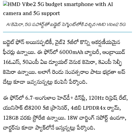
AI కెమెరా, 5G సపోర్ట్‌తో బడ్జెట్‌ సెగ్మెంట్‌లోకి వచ్చిన HMD Vibe2 5G
బడ్జెట్‌ ఫోన్‌ అయినప్పటికీ, వైబ్​2 5జీలో కొన్ని ఆకర్షణీయమైన
ఫీచర్లు ఉన్నాయి. ఈ ఫోన్‌లో 6000mAh బ్యాటరీ, ఆండ్రాయిడ్​
16ఓఎస్​, 50ఎంపీ ఏఐ డ్యూయల్​ వెనుక కెమెరా, 8ఎంపీ సెల్ఫీ
కెమెరా ఉన్నాయి. అలాగే రెండు సంవత్సరాల పాటు భద్రతా అప్​
డేట్లు కూడా ఇవ్వనున్నట్లు కంపెనీ పేర్కొంది.
ఈ ఫోన్‌లో 6.7-అంగుళాల హెచ్​డీ+ డిస్​ప్లే, 120Hz రిఫ్రెష్​ రేట్​,
యునిసాక్​ టి8200 5జి ప్రాసెసర్​, 4జిబి LPDDR4x ర్యామ్​,
128GB వరకు స్టోరేజి ఉన్నాయి. 18W చార్జింగ్​ సపోర్ట్‌ ఉండగా,
చార్జర్​ను కూడా ప్యాక్​లోనే ఇస్తున్నట్లు పేర్కొంది.