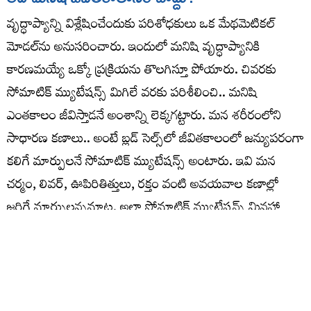
వృద్ధాప్యాన్ని విశ్లేషించేందుకు పరిశోధకులు ఒక మేథమెటికల్‌
మోడల్‌ను అనుసరించారు. ఇందులో మనిషి వృద్ధాప్యానికి
కారణమయ్యే ఒక్కో ప్రక్రియను తొలగిస్తూ పోయారు. చివరకు
సోమాటిక్‌ మ్యుటేషన్స్‌ మిగిలే వరకు పరిశీలించి.. మనిషి
ఎంతకాలం జీవిస్తాడనే అంశాన్ని లెక్కగట్టారు. మన శరీరంలోని
సాధారణ కణాలు.. అంటే బ్లడ్‌ సెల్స్‌లో జీవితకాలంలో జన్యుపరంగా
కలిగే మార్పులనే సోమాటిక్‌ మ్యుటేషన్స్‌ అంటారు. ఇవి మన
చర్మం, లివర్‌, ఊపిరితిత్తులు, రక్తం వంటి అవయవాల కణాల్లో
జరిగే మార్పులన్నమాట. అలా సోమాటిక్‌ మ్యుటేషన్స్‌ మినహా
ఇతర వృద్ధాప్య కారకాలను పూర్తిగా నియంత్రిస్తే.. సగటున గరిష్ఠ
జీవితకాలం 146 ఏళ్ల నుంచి 194 ఏళ్లదాకా ఉండొచ్చని
లెక్కగట్టారు. దాని సగటుతో మధ్యస్థ జీవితకాలం (Median
Lifespan) సుమారు 156 ఏళ్లుగా నిర్ధారించారు. ఎంత ఆధునిక