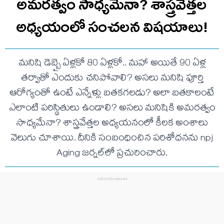
అమరత్వం సాధ్యమేనా? శాస్త్రవేత్తల
అధ్యయంలో సంచలన విషయాలు!
మనిషి డెబ్బై ఏళ్లకో 80 ఏళ్లకో.. మహా అయితే 90 ఏళ్ల
తర్వాతో ఎందుకు చనిపోవాలి? అసలు మనిషి పూర్తి
ఆరోగ్యంతో ఉంటే ఎన్నేళ్లు బతకగలడు? అలా బతకాలంటే
ఎలాంటి పరిస్థితులు ఉండాలి? అసలు మనిషికి అమరత్వం
సాధ్యమేనా? శాస్త్రవేత్తల అధ్యయనంలో కీలక అంశాలు
వెలుగు చూశాయి. దీనికి సంబంధించిన పరిశోధనను npj
Aging జర్నల్‌లో ప్రచురించారు.