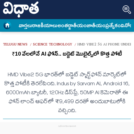
వార్త‌లు
రాజకీయాలు
అంత‌ర్జాతీయం
జాతీయం
ప్రత్యేకం
వినోద
TELUGU NEWS
SCIENCE TECHNOLOGY
HMD VIBE2 5G AI PHONE UNDER 
/
/
₹10 వేలలోనే AI ఫోన్‌.. బడ్జెట్‌ మొబైల్స్‌లో కొత్త పోటీ
HMD Vibe2 5G భారత్‌లో బడ్జెట్‌ స్మార్ట్‌ఫోన్‌ మార్కెట్‌లో
కొత్త పోటీకి తెరలేపింది. Indus by Sarvam AI, Android 16,
6000mAh బ్యాటరీ, 120Hz డిస్‌ప్లే, 50MP AI కెమెరాతో ఈ
ఫోన్‌ లాంచ్‌ ఆఫర్‌లో ₹9,499 ధరతో అందుబాటులోకి
వచ్చింది.