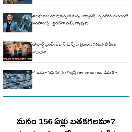
అంధులకు చూపు ఇవ్వబోతున్న టెక్నాలజీ.. త్వరలోనే మెదడులో
ఇంప్లాంట్స్.. వైరల్‌గా మస్క్ వ్యాఖ్యలు
డొనాల్డ్ ట్రంప్, ఎలాన్ మస్క్ రాక్షసులు : గరికపాటి కీలక
వ్యాఖ్యలు
చంద‌మామ‌పై న‌గ‌రం నిర్మిస్తే ఇలా ఉంటుంది.. వీడియో
మనం 156 ఏళ్లు బతకగలమా?