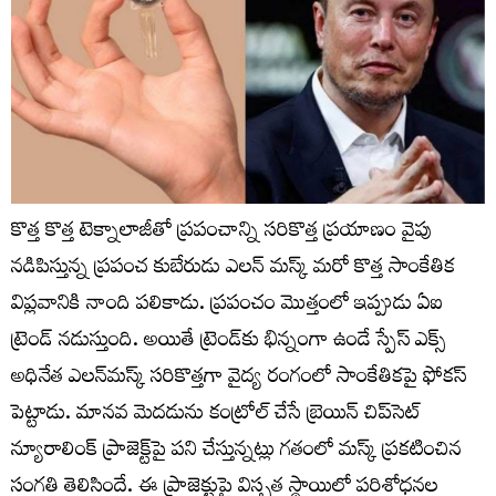
కొత్త కొత్త టెక్నాలాజీతో ప్రపంచాన్ని సరికొత్త ప్రయాణం వైపు
నడిపిస్తున్న ప్రపంచ కుబేరుడు ఎలన్ మస్క్ మరో కొత్త సాంకేతిక
విప్లవానికి నాంది పలికాడు. ప్రపంచం మొత్తంలో ఇప్పుడు ఏఐ
ట్రెండ్ నడుస్తుంది. అయితే ట్రెండ్‌కు భిన్నంగా ఉండే స్పేస్ ఎక్స్
అధినేత ఎలన్‌మస్క్ సరికొత్తగా వైద్య రంగంలో సాంకేతికపై ఫోకస్
పెట్టాడు. మానవ మెదడును కంట్రోల్ చేసే బ్రెయిన్ చిప్‌సెట్‌
న్యూరాలింక్ ప్రాజెక్ట్‌పై పని చేస్తున్నట్లు గతంలో మస్క్ ప్రకటించిన
సంగతి తెలిసిందే. ఈ ప్రాజెక్టుపై విస్తృత స్థాయిలో పరిశోధనల