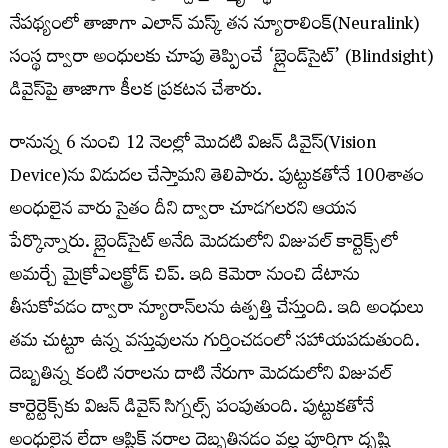
నేపథ్యంలో తాజాగా ఎలాన్ మస్క్ తన న్యూరాలింక్(Neuralink)
సంస్థ ద్వారా అంధులకు చూపు తెప్పించే ‘బ్లైండ్‌సైట్’ (Blindsight)
డివైస్‌పై తాజాగా కీలక ప్రకటన చేశారు.
రానున్న 6 నుంచి 12 నెలల్లో మొదటి విజన్ డివైస్‌(Vision
Device)ను విడుదల చేస్తామని తెలిపారు. పుట్టుకతోనే 100శాతం
అంధులైన వారు సైతం దీని ద్వారా చూడగలరని ఆయన
పేర్కొన్నారు. బ్లైండ్‌సైట్ అనేది మెదడులోని విజువల్ కార్టెక్స్‌లో
అమర్చే మైక్రోఎలక్ట్రోడ్ చిప్. ఇది కెమెరా నుంచి డేటాను
తీసుకోవడం ద్వారా న్యూరాన్‌లను ఉత్పత్తి చేస్తుంది. ఇది అంధులు
తమ చుట్టూ ఉన్న వస్తువులను గుర్తించడంలో సహాయపడుతుంది.
దెబ్బతిన్న కంటి నరాలను దాటి నేరుగా మెదడులోని విజువల్
కార్టెర్టెక్స్‌కు విజన్ డివైస్ సిగ్నల్స్ పంపుతుంది. పుట్టుకతోనే
అంధులైన లేదా ఆప్టిక్ నరాల దెబ్బతినడం వల్ల పూర్తిగా దృష్టి