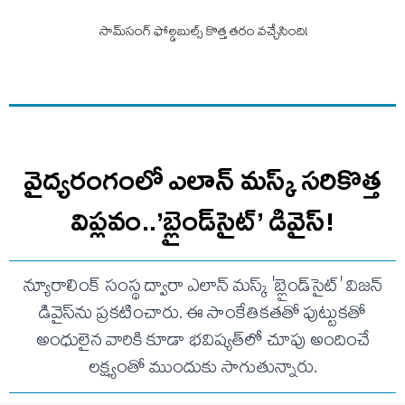
సామ్​సంగ్ ​ఫోల్డబుల్స్ కొత్త తరం వచ్చేసింది!
వైద్యరంగంలో ఎలాన్ మస్క్ సరికొత్త
విప్లవం..’బ్లైండ్‌సైట్’ డివైస్‌!
న్యూరాలింక్ సంస్థ ద్వారా ఎలాన్ మస్క్ 'బ్లైండ్‌సైట్' విజన్
డివైస్‌ను ప్రకటించారు. ఈ సాంకేతికతతో పుట్టుకతో
అంధులైన వారికి కూడా భవిష్యత్‌లో చూపు అందించే
లక్ష్యంతో ముందుకు సాగుతున్నారు.