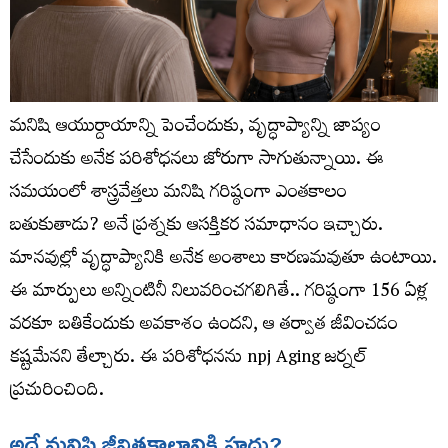
మనిషి ఆయుర్దాయాన్ని పెంచేందుకు, వృద్ధాప్యాన్ని జాప్యం
చేసేందుకు అనేక పరిశోధనలు జోరుగా సాగుతున్నాయి. ఈ
సమయంలో శాస్త్రవేత్తలు మనిషి గరిష్ఠంగా ఎంతకాలం
బతుకుతాడు? అనే ప్రశ్నకు ఆసక్తికర సమాధానం ఇచ్చారు.
మానవుల్లో వృద్ధాప్యానికి అనేక అంశాలు కారణమవుతూ ఉంటాయి.
ఈ మార్పులు అన్నింటినీ నిలువరించగలిగితే.. గరిష్ఠంగా 156 ఏళ్ల
వరకూ బతికేందుకు అవకాశం ఉందని, ఆ తర్వాత జీవించడం
కష్టమేనని తేల్చారు. ఈ పరిశోధనను npj Aging జర్నల్‌
ప్రచురించింది.
అదే మనిషి జీవితకాలానికి హద్దు?