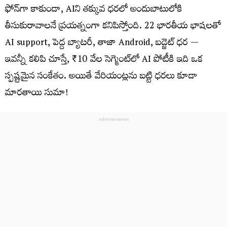
ఫోన్‌గా కాకుండా, AIని తక్కువ ధరలో అందుబాటులోకి
తీసుకురావాలనే ప్రయత్నంగా కనిపిస్తోంది. 22 భారతీయ భాషలతో
AI support, పెద్ద బ్యాటరీ, తాజా Android, బడ్జెట్‌ ధర —
ఇవన్నీ కలిపి చూస్తే, ₹10 వేల సెగ్మెంట్‌లో AI పోటీకి ఇది ఒక
స్పష్టమైన సంకేతం. అయితే వేరియంట్లను బట్టి ధరలు కూడా
మారతాయి సుమా!