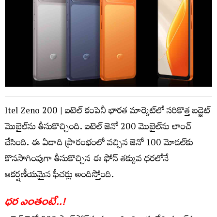
Itel Zeno 200 | ఐటెల్ కంపెనీ భారత మార్కెట్‌లో సరికొత్త బడ్జెట్
మొబైల్‌ను తీసుకొచ్చింది. ఐటెల్ జెనో 200 మొబైల్‌ను లాంచ్
చేసింది. ఈ ఏడాది ప్రారంభంలో వచ్చిన జెనో 100 మోడల్‌కు
కొనసాగింపుగా తీసుకొచ్చిన ఈ ఫోన్‌ తక్కువ ధరలోనే
ఆకర్షణీయమైన ఫీచర్లు అందిస్తోంది.
ధర ఎంతంటే..!