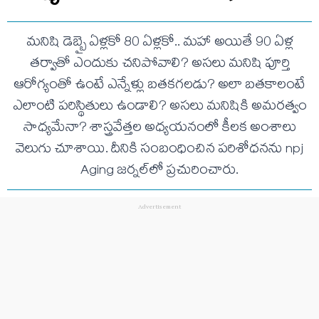
మనిషి డెబ్బై ఏళ్లకో 80 ఏళ్లకో.. మహా అయితే 90 ఏళ్ల
తర్వాతో ఎందుకు చనిపోవాలి? అసలు మనిషి పూర్తి
ఆరోగ్యంతో ఉంటే ఎన్నేళ్లు బతకగలడు? అలా బతకాలంటే
ఎలాంటి పరిస్థితులు ఉండాలి? అసలు మనిషికి అమరత్వం
సాధ్యమేనా? శాస్త్రవేత్తల అధ్యయనంలో కీలక అంశాలు
వెలుగు చూశాయి. దీనికి సంబంధించిన పరిశోధనను npj
Aging జర్నల్‌లో ప్రచురించారు.