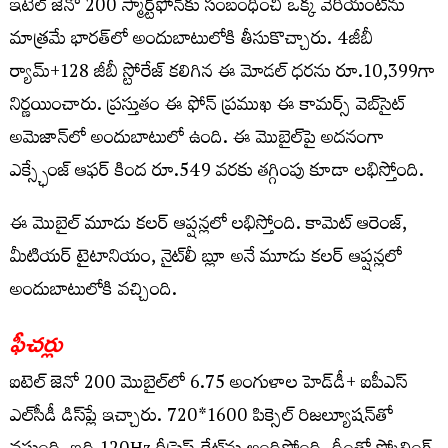
ఇటెల్ జెనో 200 స్మార్ట్‌ఫోన్‌కు సంబంధించి ఒక్క వేరియంట్‌ను
మాత్రమే భారత్‌లో అందుబాటులోకి తీసుకొచ్చారు. 4జీబీ
ర్యామ్+128 జీబీ స్టోరేజ్ కలిగిన ఈ మోడల్ ధరను రూ.10,399గా
నిర్ణయించారు. ప్రస్తుతం ఈ ఫోన్ ప్రముఖ ఈ కామర్స్ వెబ్‌సైట్
అమెజాన్‌లో అందుబాటులో ఉంది. ఈ మొబైల్‌పై అదనంగా
ఎక్స్ఛేంజ్ ఆఫర్ కింద రూ.549 వరకు తగ్గింపు కూడా లభిస్తోంది.
ఈ మొబైల్ మూడు కలర్ ఆప్షన్లలో లభిస్తోంది. కామెట్ ఆరెంజ్,
మీటియర్ టైటానియం, నైట్‌లీ బ్లూ అనే మూడు కలర్ ఆప్షన్లలో
అందుబాటులోకి వచ్చింది.
ఫీచర్లు
ఐటెల్ జెనో 200 మొబైల్‌లో 6.75 అంగుళాల హెడ్‌డీ+ ఐపీఎస్
ఎల్‌సీడీ డిస్‌ప్లే ఇచ్చారు. 720*1600 పిక్సెల్ రిజల్యూషన్‌తో