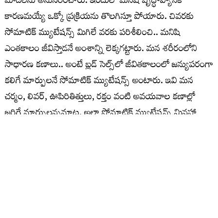
మోడల్‌ను అనుసరించారు. ఇందులో మనిషి వృద్ధాప్యానికి
కారణమయ్యే ఒక్కో ప్రక్రియను తొలగిస్తూ పోయారు. చివరకు
సోమాటిక్‌ మ్యుటేషన్స్‌ మిగిలే వరకు పరిశీలించి.. మనిషి
ఎంతకాలం జీవిస్తాడనే అంశాన్ని లెక్కగట్టారు. మన శరీరంలోని
సాధారణ కణాలు.. అంటే బ్లడ్‌ సెల్స్‌లో జీవితకాలంలో జన్యుపరంగా
కలిగే మార్పులనే సోమాటిక్‌ మ్యుటేషన్స్‌ అంటారు. ఇవి మన
చర్మం, లివర్‌, ఊపిరితిత్తులు, రక్తం వంటి అవయవాల కణాల్లో
జరిగే మార్పులన్నమాట. అలా సోమాటిక్‌ మ్యుటేషన్స్‌ మినహా
ఇతర వృద్ధాప్య కారకాలను పూర్తిగా నియంత్రిస్తే.. సగటున గరిష్ఠ
జీవితకాలం 146 ఏళ్ల నుంచి 194 ఏళ్లదాకా ఉండొచ్చని
లెక్కగట్టారు. దాని సగటుతో మధ్యస్థ జీవితకాలం (Median
Lifespan) సుమారు 156 ఏళ్లుగా నిర్ధారించారు. ఎంత ఆధునిక
వైద్యం అందుబాటులోకి వచ్చినా.. ఎంత గొప్ప యాంటిఏజింగ్‌
చికిత్సలు పుట్టుకొచ్చినా మనిషి జీవితానికి 156 ఏళ్లు ఫైనల్‌ అని