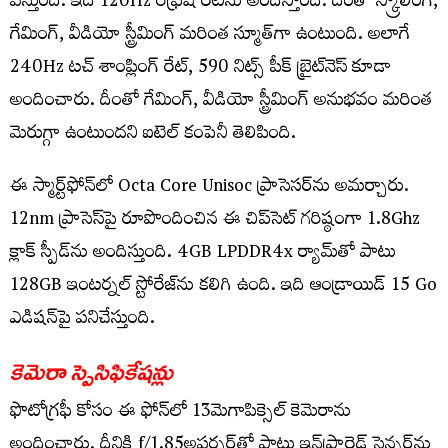
వస్తుంది. ఇది 120Hz రీఫ్రెష్ రేట్‌ను అందిస్తోంది. దీంతో స్క్రోలింగ్,
గేమింగ్, వీడియో స్ట్రీమింగ్ మరింత స్మూత్‌గా ఉంటుంది. అలాగే
240Hz టచ్ శాంప్లింగ్ రేట్, 590 నిట్స్ పీక్ బ్రైట్‌నెస్ కూడా
అందించారు. దీంతో గేమింగ్, వీడియో స్ట్రీమింగ్ అనుభవం మరింత
మెరుగ్గా ఉంటుందని ఐటెల్ కంపెనీ తెలిపింది.
ఈ స్మార్ట్‌ఫోన్‌లో Octa Core Unisoc ప్రాసెసర్‌ను అమర్చారు.
12nm ప్రాసెస్‌పై రూపొందించిన ఈ చిప్‌సెట్ గరిష్ఠంగా 1.8Ghz
క్లాక్ స్పీడ్‌ను అందిస్తుంది. 4GB LPDDR4x ర్యామ్‌తో పాటు
128GB ఇంటర్నల్ స్టోరేజ్‌ను కలిగి ఉంది. ఇది ఆండ్రాయిడ్ 15 Go
ఎడిషన్‌పై పనిచేస్తుంది.
కెమెరా స్పెసిఫికేషన్లు
ఫొటోగ్రఫీ కోసం ఈ ఫోన్‌లో 13మెగాపిక్సెల్ కెమెరాను
అందించారు. దీనికి f/1.85అపర్చర్‌తో పాటు ఇన్‌ఫ్రారెడ్ సెన్సర్‌ను