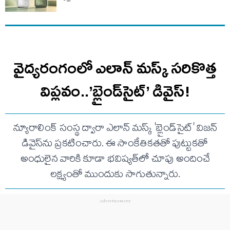
వైద్యరంగంలో ఎలాన్ మస్క్ సరికొత్త
విప్లవం..’బ్లైండ్‌సైట్’ డివైస్‌!
న్యూరాలింక్ సంస్థ ద్వారా ఎలాన్ మస్క్ 'బ్లైండ్‌సైట్' విజన్
డివైస్‌ను ప్రకటించారు. ఈ సాంకేతికతతో పుట్టుకతో
అంధులైన వారికి కూడా భవిష్యత్‌లో చూపు అందించే
లక్ష్యంతో ముందుకు సాగుతున్నారు.