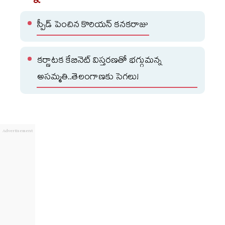
స్పీడ్ పెంచిన కొరియన్ కనకరాజు
కర్ణాటక కేబినెట్ విస్తరణతో భగ్గుమన్న
అసమ్మతి..తెలంగాణకు సెగలు!