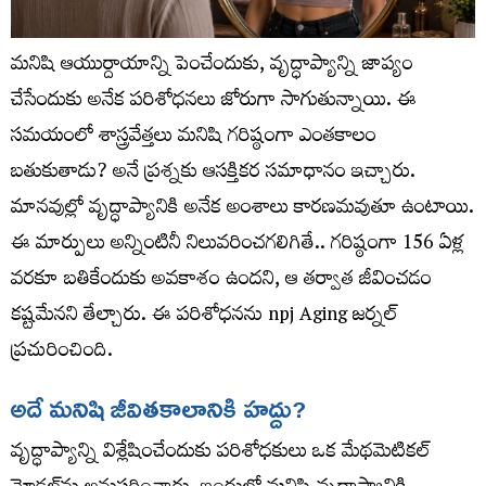
మనిషి ఆయుర్దాయాన్ని పెంచేందుకు, వృద్ధాప్యాన్ని జాప్యం
చేసేందుకు అనేక పరిశోధనలు జోరుగా సాగుతున్నాయి. ఈ
సమయంలో శాస్త్రవేత్తలు మనిషి గరిష్ఠంగా ఎంతకాలం
బతుకుతాడు? అనే ప్రశ్నకు ఆసక్తికర సమాధానం ఇచ్చారు.
మానవుల్లో వృద్ధాప్యానికి అనేక అంశాలు కారణమవుతూ ఉంటాయి.
ఈ మార్పులు అన్నింటినీ నిలువరించగలిగితే.. గరిష్ఠంగా 156 ఏళ్ల
వరకూ బతికేందుకు అవకాశం ఉందని, ఆ తర్వాత జీవించడం
కష్టమేనని తేల్చారు. ఈ పరిశోధనను npj Aging జర్నల్‌
ప్రచురించింది.
అదే మనిషి జీవితకాలానికి హద్దు?
వృద్ధాప్యాన్ని విశ్లేషించేందుకు పరిశోధకులు ఒక మేథమెటికల్‌