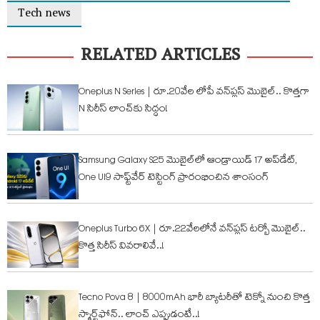
Tech news
RELATED ARTICLES
Oneplus N Series | రూ.20వేల లోపే వన్‌ప్లస్ మొబైల్.. కొత్తగా
N సిరీస్ లాంచ్‌కు సిద్ధం!
Samsung Galaxy S25 మొబైల్‌లో ఆండ్రాయిడ్ 17 అప్‌డేట్,
One UI9 సాఫ్ట్‌వేర్ టెస్టింగ్ ప్రారంభించిన శాంసంగ్
Oneplus Turbo 6X | రూ.22వేలలోనే వన్‌ప్లస్ టర్బో మొబైల్..
కొత్త సిరీస్ వివరాలివే..!
Tecno Pova 8 | 8000mAh భారీ బ్యాటరీతో టెక్నో నుంచి కొత్త
స్మార్ట్‌ఫోన్.. లాంచ్ ఎప్పుడంటే..!