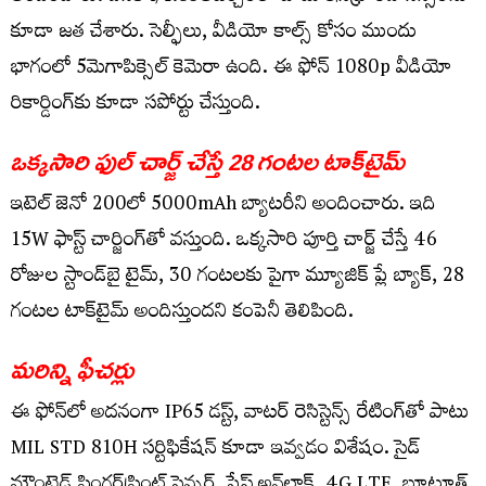
కూడా జత చేశారు. సెల్ఫీలు, వీడియో కాల్స్ కోసం ముందు
భాగంలో 5మెగాపిక్సెల్ కెమెరా ఉంది. ఈ ఫోన్ 1080p వీడియో
రికార్డింగ్‌కు కూడా సపోర్టు చేస్తుంది.
ఒక్కసారి ఫుల్ చార్జ్ చేస్తే 28 గంటల టాక్‌టైమ్
ఇటెల్ జెనో 200లో 5000mAh బ్యాటరీని అందించారు. ఇది
15W ఫాస్ట్ చార్జింగ్‌తో వస్తుంది. ఒక్కసారి పూర్తి చార్జ్ చేస్తే 46
రోజుల స్టాండ్‌బై టైమ్, 30 గంటలకు పైగా మ్యూజిక్ ప్లే బ్యాక్, 28
గంటల టాక్‌టైమ్‌ అందిస్తుందని కంపెనీ తెలిపింది.
మరిన్ని ఫీచర్లు
ఈ ఫోన్‌లో అదనంగా IP65 డస్ట్, వాటర్ రెసిస్టెన్స్ రేటింగ్‌తో పాటు
MIL STD 810H సర్టిఫికేషన్ కూడా ఇవ్వడం విశేషం. సైడ్