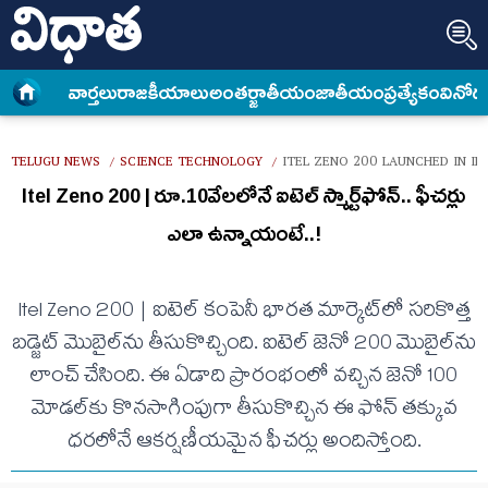
వార్త‌లు
రాజకీయాలు
అంత‌ర్జాతీయం
జాతీయం
ప్రత్యేకం
వినోద
TELUGU NEWS
SCIENCE TECHNOLOGY
ITEL ZENO 200 LAUNCHED IN IN
/
/
Itel Zeno 200 | రూ.10వేలలోనే ఐటెల్ స్మార్ట్‌ఫోన్.. ఫీచర్లు
ఎలా ఉన్నాయంటే..!
Itel Zeno 200 | ఐటెల్ కంపెనీ భారత మార్కెట్‌లో సరికొత్త
బడ్జెట్ మొబైల్‌ను తీసుకొచ్చింది. ఐటెల్ జెనో 200 మొబైల్‌ను
లాంచ్ చేసింది. ఈ ఏడాది ప్రారంభంలో వచ్చిన జెనో 100
మోడల్‌కు కొనసాగింపుగా తీసుకొచ్చిన ఈ ఫోన్‌ తక్కువ
ధరలోనే ఆకర్షణీయమైన ఫీచర్లు అందిస్తోంది.