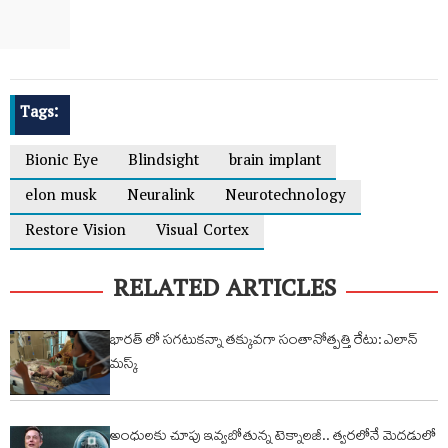
Tags:
Bionic Eye
Blindsight
brain implant
elon musk
Neuralink
Neurotechnology
Restore Vision
Visual Cortex
RELATED ARTICLES
భారత్ లో సగటుకన్నా తక్కువగా సంతానోత్పత్తి రేటు: ఎలాన్
మస్క్
అంధులకు చూపు ఇవ్వబోతున్న టెక్నాలజీ.. త్వరలోనే మెదడులో