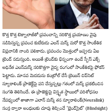
కొత్త కొత్త టెక్నాలాజీతో ప్రపంచాన్ని సరికొత్త ప్రయాణం వైపు
నడిపిస్తున్న ప్రపంచ కుబేరుడు ఎలన్ మస్క్ మరో కొత్త సాంకేతిక
విప్లవానికి నాంది పలికాడు. ప్రపంచం మొత్తంలో ఇప్పుడు ఏఐ
ట్రెండ్ నడుస్తుంది. అయితే ట్రెండ్‌కు భిన్నంగా ఉండే స్పేస్ ఎక్స్
అధినేత ఎలన్‌మస్క్ సరికొత్తగా వైద్య రంగంలో సాంకేతికపై ఫోకస్
పెట్టాడు. మానవ మెదడును కంట్రోల్ చేసే బ్రెయిన్ చిప్‌సెట్‌
న్యూరాలింక్ ప్రాజెక్ట్‌పై పని చేస్తున్నట్లు గతంలో మస్క్ ప్రకటించిన
సంగతి తెలిసిందే. ఈ ప్రాజెక్టుపై విస్తృత స్థాయిలో పరిశోధనల
నేపథ్యంలో తాజాగా ఎలాన్ మస్క్ తన న్యూరాలింక్(Neuralink)
సంస్థ ద్వారా అంధులకు చూపు తెప్పించే ‘బ్లైండ్‌సైట్’ (Blindsight)