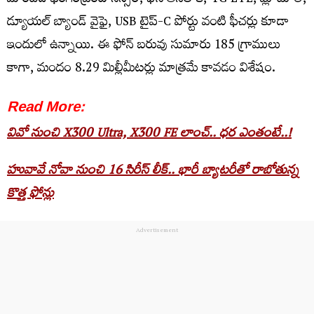
మౌంటెడ్ ఫింగర్‌ప్రింట్ సెన్సర్, ఫేస్ అన్‌లాక్, 4G LTE, బ్లూటూత్,
డ్యూయల్ బ్యాండ్ వైఫై, USB టైప్-C పోర్టు వంటి ఫీచర్లు కూడా
ఇందులో ఉన్నాయి. ఈ ఫోన్ బరువు సుమారు 185 గ్రాములు
కాగా, మందం 8.29 మిల్లీమీటర్లు మాత్రమే కావడం విశేషం.
Read More:
వివో నుంచి X300 Ultra, X300 FE లాంచ్.. ధర ఎంతంటే..!
హువావే నోవా నుంచి 16 సిరీస్ లీక్.. భారీ బ్యాటరీతో రాబోతున్న
కొత్త ఫోన్లు