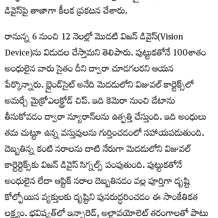
డివైస్‌పై తాజాగా కీలక ప్రకటన చేశారు.
రానున్న 6 నుంచి 12 నెలల్లో మొదటి విజన్ డివైస్‌(Vision
Device)ను విడుదల చేస్తామని తెలిపారు. పుట్టుకతోనే 100శాతం
అంధులైన వారు సైతం దీని ద్వారా చూడగలరని ఆయన
పేర్కొన్నారు. బ్లైండ్‌సైట్ అనేది మెదడులోని విజువల్ కార్టెక్స్‌లో
అమర్చే మైక్రోఎలక్ట్రోడ్ చిప్. ఇది కెమెరా నుంచి డేటాను
తీసుకోవడం ద్వారా న్యూరాన్‌లను ఉత్పత్తి చేస్తుంది. ఇది అంధులు
తమ చుట్టూ ఉన్న వస్తువులను గుర్తించడంలో సహాయపడుతుంది.
దెబ్బతిన్న కంటి నరాలను దాటి నేరుగా మెదడులోని విజువల్
కార్టెర్టెక్స్‌కు విజన్ డివైస్ సిగ్నల్స్ పంపుతుంది. పుట్టుకతోనే
అంధులైన లేదా ఆప్టిక్ నరాల దెబ్బతినడం వల్ల పూర్తిగా దృష్టి
కోల్పోయిన వ్యక్తులకు దృష్టిని పునరుద్ధరించడం ఈ సాంకేతికత
లక్ష్యం. భవిష్యత్‌లో ఇన్ఫ్రారెడ్, అల్ట్రావయోలెట్ తరంగాలతో పాటు