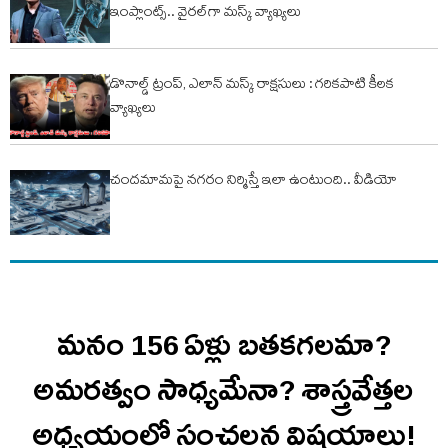
ఇంప్లాంట్స్.. వైరల్‌గా మస్క్ వ్యాఖ్యలు
డొనాల్డ్ ట్రంప్, ఎలాన్ మస్క్ రాక్షసులు : గరికపాటి కీలక
వ్యాఖ్యలు
చంద‌మామ‌పై న‌గ‌రం నిర్మిస్తే ఇలా ఉంటుంది.. వీడియో
మనం 156 ఏళ్లు బతకగలమా?
అమరత్వం సాధ్యమేనా? శాస్త్రవేత్తల
అధ్యయంలో సంచలన విషయాలు!