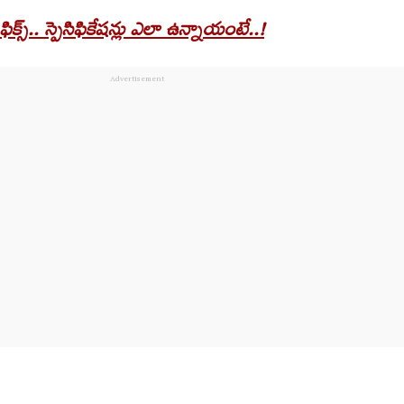
 ఫిక్స్.. స్పెసిఫికేషన్లు ఎలా ఉన్నాయంటే..!