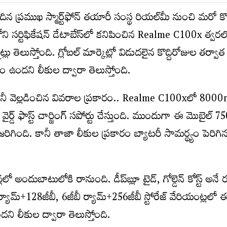
 ప్రముఖ స్మార్ట్‌ఫోన్ తయారీ సంస్థ రియల్‌మీ నుంచి మరో కొత
 సర్టిఫికేషన్ డేటాబేస్‌లో కనిపించిన Realme C100x త్వరల
ు తెలుస్తోంది. గ్లోబల్ మార్కెట్లో విడుదలైన కొద్దిరోజుల తర్వ
శం ఉందని లీకుల ద్వారా తెలుస్తోంది.
ుగ్లానీ వెల్లడించిన వివరాల ప్రకారం.. Realme C100xలో 800
ర్డ్ ఫాస్ట్ చార్జింగ్ సపోర్టు చేస్తుంది. ముందుగా ఈ మొబైల్
రిగింది. కానీ తాజా లీకుల ప్రకారం బ్యాటరీ సామర్థ్యం పెరిగినట
న్లలో అందుబాటులోకి రానుంది. డీప్‌బ్లూ టైడ్, గోల్డెన్ కోస్ట్ అనే
ర్యామ్+128జీబీ, 6జీబీ ర్యామ్+256జీబీ స్టోరేజ్ వేరియంట్లలో 
ని లీకుల ద్వారా తెలుస్తోంది.