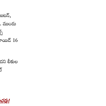
 బటన్,
ది. ముందు
స్
రాయిడ్ 16
దని లీకుల
ట్
ర్లు!