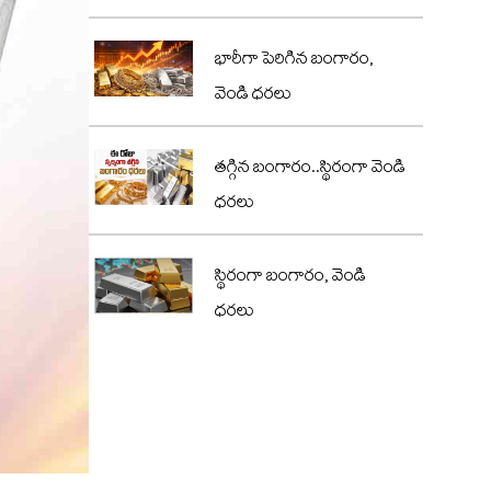
భారీగా పెరిగిన బంగారం,
వెండి ధరలు
తగ్గిన బంగారం..స్థిరంగా వెండి
ధరలు
స్థిరంగా బంగారం, వెండి
ధరలు