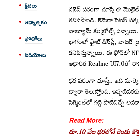
క్రీడలు
డిజైన్ పరంగా చూస్తే ఈ మొబై
కనిపిస్తోంది. కెమెరా సెటప్ ప
ఆధ్యాత్మికం
వాల్యూమ్ కంట్రోల్స్ ఉన్నాయి
ఫోటోలు
భాగంలో ఫ్లాట్ డిస్‌ప్లే, వాటర్ డ్
కనిపిస్తున్నాయి. ఈ ఫోన్‌లో
వీడియోలు
ఆధారిత Realme UI7.0తో రానున్
ధర పరంగా చూస్తే.. ఇది మార్
ద్వారా తెలుస్తోంది. ఇప్పటివరకు
సెగ్మెంట్‌లో గట్టి పోటీనిచ్చే 
Read More:
రూ.10 వేల ధరలోనే రెండు కొత్త