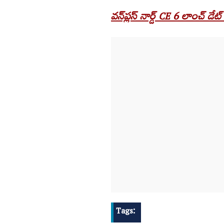
వన్‌ప్లస్ నార్డ్ CE 6 లాంచ్ డేట్
Tags: