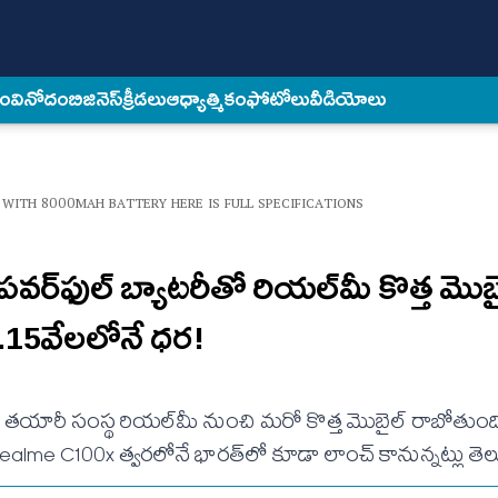
కం
వినోదం
బిజినెస్
క్రీడలు
ఆధ్యాత్మికం
ఫోటోలు
వీడియోలు
WITH 8000MAH BATTERY HERE IS FULL SPECIFICATIONS
‌ఫుల్ బ్యాటరీతో రియల్‌మీ కొత్త మొబై
.15వేలలోనే ధర!
ోన్ తయారీ సంస్థ రియల్‌మీ నుంచి మరో కొత్త మొబైల్ రాబోతుం
Realme C100x త్వరలోనే భారత్‌లో కూడా లాంచ్ కానున్నట్లు తెలు