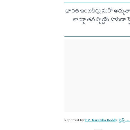
భారత ఇంజనీర్లు మరో అద్భుతాన్
తామ్టా తన స్టార్టప్‌ హపిడా స
Reported by:
Y.V. Narsimha Reddy
సైన్స్​ –
|