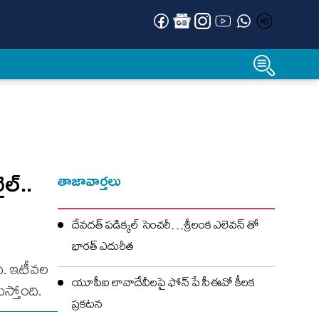
ల్..
తాజావార్తలు
దేవదత్ పడిక్కల్‌ సెంచరీ…శ్రీలంక ఎలెవన్ తో
భారత్ ఎదురీత
ది. ఇటీవల
యూపీఐ లావాదేవీలపై ఫోన్ పే సీఈవో కీలక
స్తోంది.
ప్రకటన