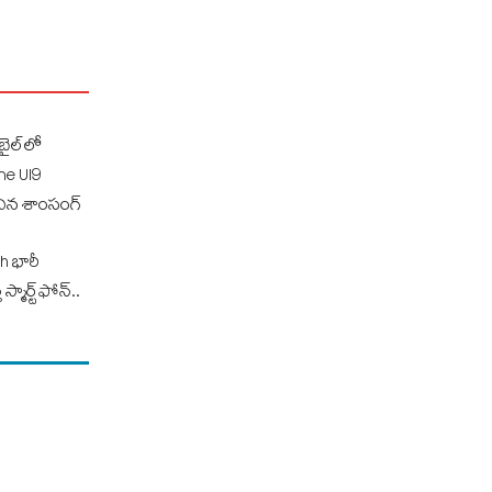
ైల్‌లో
ne UI9
భించిన శాంసంగ్
 భారీ
్మార్ట్‌ఫోన్..