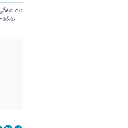
వేటర్‌ రవి
హికల్‌ను