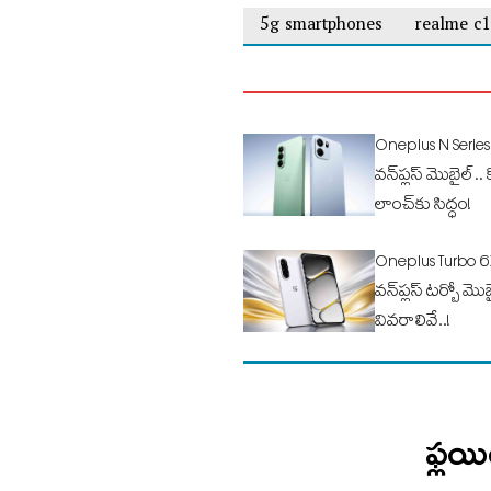
5g smartphones
realme c
Oneplus N Series
వన్‌ప్లస్ మొబైల్.. 
లాంచ్‌కు సిద్ధం!
Oneplus Turbo 6
వన్‌ప్లస్ టర్బో మొబై
వివరాలివే..!
ఫ్లయ