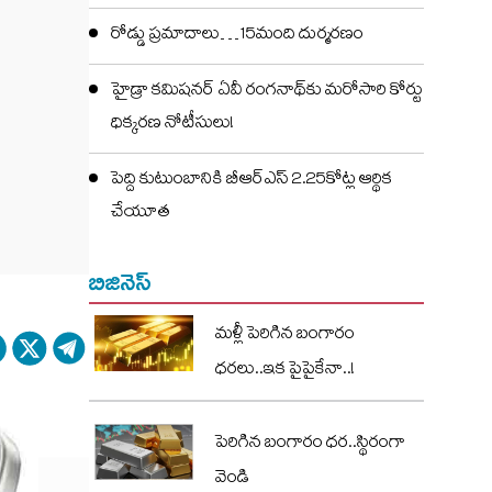
రోడ్డు ప్రమాదాలు…15మంది దుర్మరణం
హైడ్రా కమిషనర్ ఏవీ రంగనాథ్‌కు మరోసారి కోర్టు
ధిక్కరణ నోటీసులు!
పెద్ది కుటుంబానికి బీఆర్ఎస్ 2.25కోట్ల ఆర్థిక
చేయూత
బిజినెస్
మళ్లీ పెరిగిన బంగారం
ధరలు..ఇక పైపైకేనా..!
పెరిగిన బంగారం ధర..స్థిరంగా
వెండి