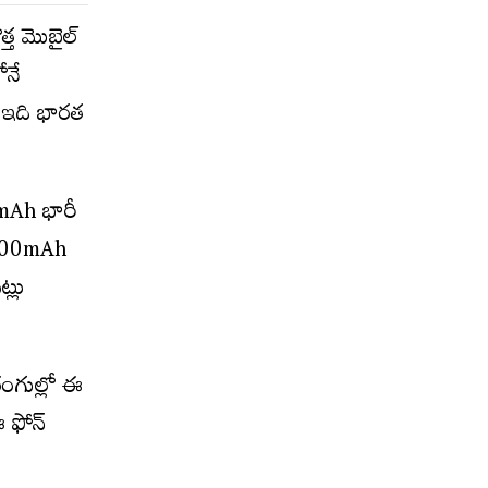
్త మొబైల్
ోనే
ాత ఇది భారత
0mAh భారీ
 7500mAh
్లు
 రంగుల్లో ఈ
ఈ ఫోన్