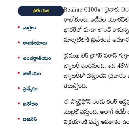
Realme C100x | చైనాకు చెందిన
హోం పేజీ
రాబోతుంది. ఇటీవల యూరప్‌లోని
వార్త‌లు
భారత్‌లో కూడా లాంచ్ కానున్నట్ల
మార్కెట్‌లోకి ప్రవేశించే అవకా
రాజకీయాలు
ప్రముఖ టెక్ బ్లాగర్ పరాస్ గ
అంత‌ర్జాతీయం
బ్యాటరీ ఉండనుంది. ఇది 45W వై
జాతీయం
బ్యాటరీతో వస్తుందని ప్రచారం జ
తెలుస్తోంది.
ప్రత్యేకం
ఈ స్మార్ట్‌ఫోన్ రెండు కలర్ ఆప్ష
వినోదం
మొబైల్ వస్తుంది. అలాగే 6జీబీ 
బిజినెస్
విక్రయానికి వచ్చే అవకాశం ఉంద