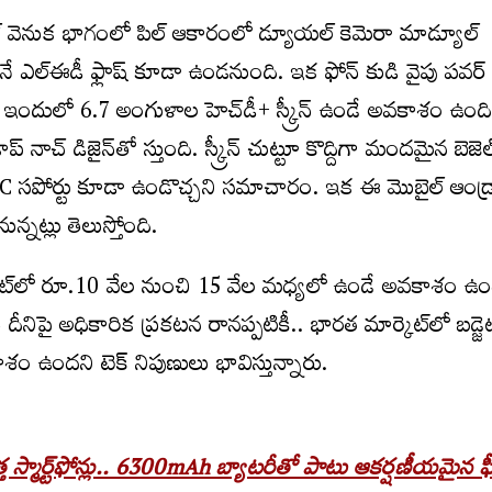
ల్ వెనుక భాగంలో పిల్ ఆకారంలో డ్యూయల్ కెమెరా మాడ్యూల్
క్కనే ఎల్‌ఈడీ ఫ్లాష్ కూడా ఉండనుంది. ఇక ఫోన్ కుడి వైపు పవర్
. ఇందులో 6.7 అంగుళాల హెచ్‌డీ+ స్క్రీన్ ఉండే అవకాశం ఉం
రాప్ నాచ్ డిజైన్‌తో స్తుంది. స్క్రీన్ చుట్టూ కొద్దిగా మందమైన బెజెల్
 NFC సపోర్టు కూడా ఉండొచ్చని సమాచారం. ఇక ఈ మొబైల్ ఆండ్
నట్లు తెలుస్తోంది.
కెట్‌లో రూ.10 వేల నుంచి 15 వేల మధ్యలో ఉండే అవకాశం ఉం
 దీనిపై అధికారిక ప్రకటన రానప్పటికీ.. భారత మార్కెట్‌లో బడ్జె
అవకాశం ఉందని టెక్ నిపుణులు భావిస్తున్నారు.
 స్మార్ట్‌ఫోన్లు.. 6300mAh బ్యాటరీతో పాటు ఆకర్షణీయమైన ఫీచ