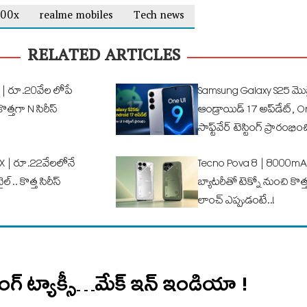
100x
realme mobiles
Tech news
RELATED ARTICLES
 | రూ.20వేల లోపే
Samsung Galaxy S25 మొబ
కొత్తగా N సిరీస్
ఆండ్రాయిడ్ 17 అప్‌డేట్, O
సాఫ్ట్‌వేర్ టెస్టింగ్ ప్రారం
X | రూ.22వేలలోనే
Tecno Pova 8 | 8000mAh
ల్.. కొత్త సిరీస్
బ్యాటరీతో టెక్నో నుంచి కొత్త స
లాంచ్ ఎప్పుడంటే..!
ింగ్ ట్యాక్సీ…మేక్ ఇన్ ఇండియా !