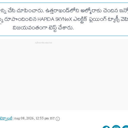
ని చేసి చూపించారు. ఉత్తరాఖండ్‌లోని అల్మోరాకు చెందిన ఇన్నో
్కై రూపొందించిన HAPIDA SKYNeX ఎలక్ట్రిక్‌ ఫ్లయింగ్‌ ట్యాక్సీ వె
విజయవంతంగా టెస్ట్‌ చేశారు.
 టెక్నాలజీ
|
Aug 08, 2026, 12:33 pm IST