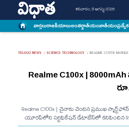
శనివారం, 8 ఆగస్టు 2026
వార్త‌లు
రాజకీయాలు
అంత‌ర్జాతీయం
జాతీయం
ప్రత్యే
TELUGU NEWS
SCIENCE TECHNOLOGY
REALME C100X MOBILE 
/
/
Realme C100x | 8000mAh పవర్
రూ
Realme C100x | చైనాకు చెందిన ప్రముఖ స్మార్ట్‌ఫ
యూరప్‌లోని సర్టిఫికేషన్ డేటాబేస్‌లో కనిపించిన 