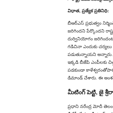
విధాత, ప్రత్యేక ప్రతినిధి:
బీఆర్ఎస్ ప్రభుత్వం నిర్మ
జరిగిందని పేర్కొందని రాష్
దుర్వినియోగం జరిగిందంటూ 
గడిచినా ఎందుకు చర్యలు 
పడుతున్నాయని అన్నారు. రాష
ఇక్కడి బీజేపి ఎంపీలకు 
పడకుండా కాళేశ్వరంతోపాటు ఛ
డిమాండ్ చేశారు. ఈ అంశ
మీటింగ్ పెట్టి, జై శ
ప్రధాని నరేంద్ర మోదీ తె