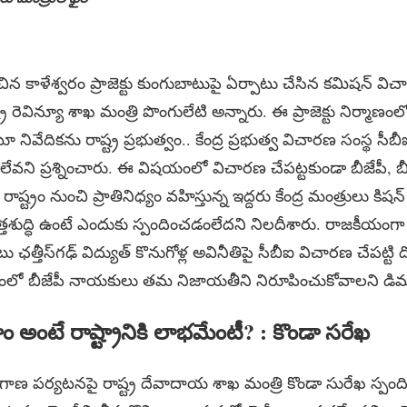
ించిన కాళేశ్వరం ప్రాజెక్టు కుంగుబాటుపై ఏర్పాటు చేసిన కమిషన్ వి
ట్ర రెవిన్యూ శాఖ మంత్రి పొంగులేటి అన్నారు. ఈ ప్రాజెక్టు నిర్మాణం
నివేదికను రాష్ట్ర ప్రభుత్వం.. కేంద్ర ప్రభుత్వ విచారణ సంస్థ సీబ
లేవని ప్రశ్నించారు. ఈ విషయంలో విచారణ చేపట్టకుండా బీజేపీ, 
్ట్రం నుంచి ప్రాతినిధ్యం వహిస్తున్న ఇద్దరు కేంద్ర మంత్రులు కిషన్
చిత్తశుద్ధి ఉంటే ఎందుకు స్పందించడంలేదని నిలదీశారు. రాజకీయం
త్తీస్‌గఢ్‌ విద్యుత్ కొనుగోళ్ల అవినీతిపై సీబీఐ విచారణ చేపట్టి 
ంలో బీజేపీ నాయకులు తమ నిజాయతీని నిరూపించుకోవాలని డిమా
్రీరాం అంటే రాష్ట్రానికి లాభమేంటీ? : కొండా సరేఖ
లంగాణ పర్యటనపై రాష్ట్ర దేవాదాయ శాఖ మంత్రి కొండా సురేఖ స్ప