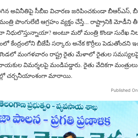
 జరిగిన అవినీతిపై సీబీఐ విచారణ జరిపించకుండా బీఆర్ఎస్, బ
్రి పొంగులేటి ఆగ్రహం వ్యక్తం చేస్తే... రాష్ట్రానికి మోడీని తీసు
ి ఏమైనా నిధులొస్తున్నాయా? అంటూ మరో మంత్రి కొండా సురేఖ న
ో కేంద్రంలోని బీజేపీ సర్కారు అనేక కొర్రీలు పెడుతోందని ఇం
ండలో మంగళవారం రాష్ట్ర రైతు మేళాలో రైతుల సమస్యలపై ప్ర
, నాయకుల విమర్శలపై మండిపడ్డారు. రైతు వేదికగా మంత్రులు
ాల్లో చర్చనీయాంశంగా మారాయి.
Published On