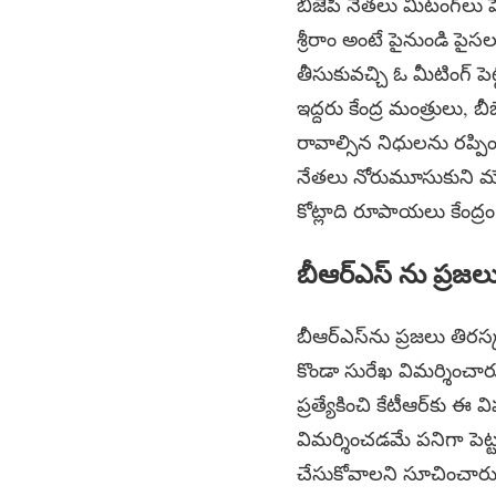
బీజేపీ నేతలు మీటంగ్‍లు 
శ్రీరాం అంటే పైనుండి పైస
తీసుకువచ్చి ఓ మీటింగ్ పె
ఇద్దరు కేంద్ర మంత్రులు, బ
రావాల్సిన నిధులను రప్ప
నేతలు నోరుమూసుకుని మౌన
కోట్లాది రూపాయలు కేంద్
బీఆర్ఎస్ ను ప్రజల
బీఆర్ఎస్‌ను ప్రజలు తిరస్
కొండా సురేఖ విమర్శించారు
ప్రత్యేకించి కేటీఆర్‌కు ఈ 
విమర్శించడమే పనిగా పెట్
చేసుకోవాలని సూచించారు. 