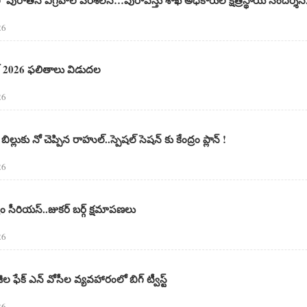
26
ెట్ 2026 ఫలితాలు విడుదల
26
ిల్లుకు నో చెప్పిన రాహుల్..స్పెషల్ సెషన్ కు కేంద్రం ప్లాన్ !
26
రం సీరియస్..జుకర్ బర్గ్ క్షమాపణలు
26
ల ఫేక్ ఎన్ వోసీల వ్యవహారంలో బిగ్ ట్వీస్ట్
26