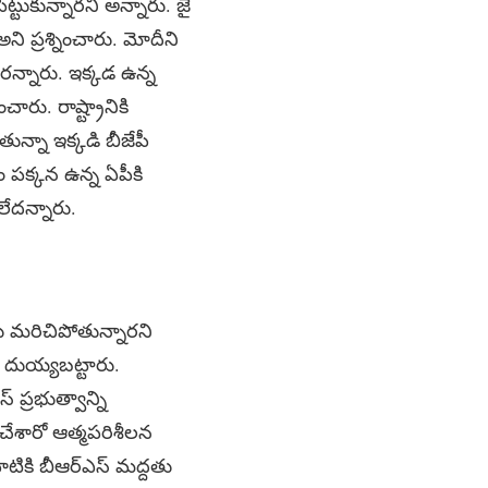
్టుకున్నారని అన్నారు. జై
ని ప్రశ్నించారు. మోదీని
ారన్నారు. ఇక్కడ ఉన్న
ారు. రాష్ట్రానికి
న్నా ఇక్కడి బీజేపీ
 పక్కన ఉన్న ఏపీకి
ేదన్నారు.
తలు మరిచిపోతున్నారని
ి దుయ్యబట్టారు.
్ ప్రభుత్వాన్ని
 చేశారో ఆత్మపరిశీలన
ాటికి బీఆర్ఎస్ మద్దతు