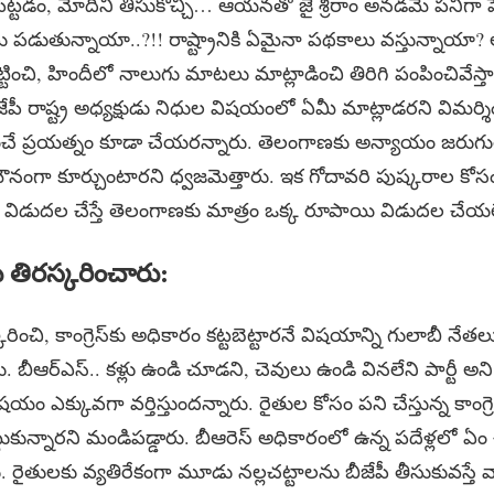
పెట్టడం, మోదీని తీసుకొచ్చి… ఆయనతో జై శ్రీరాం అనడమే పనిగా పెట
లు పడుతున్నాయా..?!! రాష్ట్రానికి ఏమైనా పథకాలు వస్తున్నాయా? అ
ట్టించి, హిందీలో నాలుగు మాటలు మాట్లాడించి తిరిగి పంపించివేస్త
ీజేపీ రాష్ట్ర అధ్యక్షుడు నిధుల విషయంలో ఏమీ మాట్లాడరని విమర్శించ
ించే ప్రయత్నం కూడా చేయరన్నారు. తెలంగాణకు అన్యాయం జరుగుతు
ంగా కూర్చుంటారని ధ్వజమెత్తారు. ఇక గోదావరి పుష్కరాల కోసం
రం విడుదల చేస్తే తెలంగాణకు మాత్రం ఒక్క రూపాయి విడుదల చేయల
ు తిరస్కరించారు:
కరించి, కాంగ్రెస్‌కు అధికారం కట్టబెట్టారనే విషయాన్ని గులాబీ నే
. బీఆర్ఎస్.. కళ్లు ఉండి చూడని, చెవులు ఉండి వినలేని పార్టీ అన
విషయం ఎక్కువగా వర్తిస్తుందన్నారు. రైతుల కోసం పని చేస్తున్న కాంగ్రెస
టుకున్నారని మండిపడ్డారు. బీఆరెస్‌ అధికారంలో ఉన్న పదేళ్లలో ఏం
రైతులకు వ్యతిరేకంగా మూడు నల్లచట్టాలను బీజేపీ తీసుకువస్తే వ