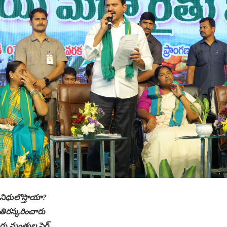
తే నిధులొస్తాయా?
ు తిరస్కరించారు
ురు మంత్రుల ఫైర్