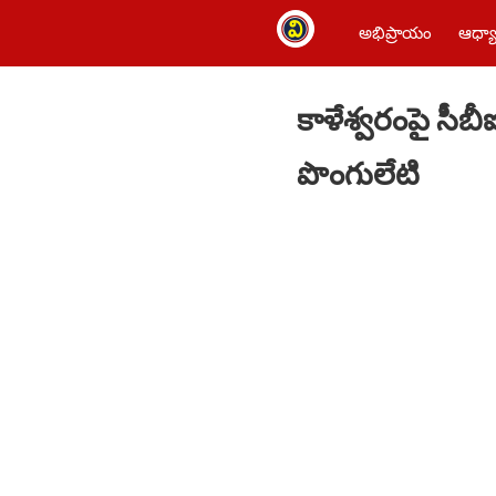
అభిప్రాయం
ఆధ్యా
కాళేశ్వరంపై సీబ
పొంగులేటి