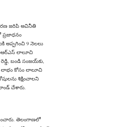
చారణ జరిపి అవినీతి
లో ప్రజాధనం
ీఐకి అప్పగించి 9 నెలలు
బీఆర్ఎస్ లాలూచి
 రెడ్డి, బండి సంజయ్‌కు,
గా లాభం కోసం లాలూచి
దోషులను శిక్షించాలని
ండ్ చేశారు.
ందించారు. తెలంగాణలో