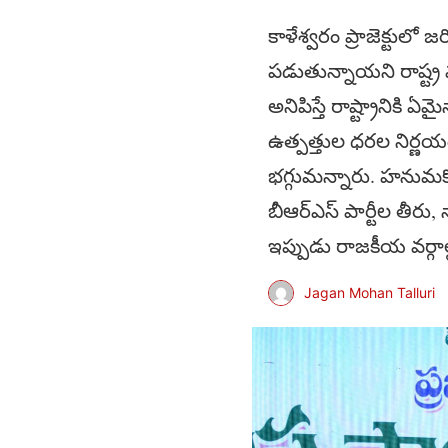
కాళేశ్వరం ప్రాజెక్టులో
పడుతున్నాయని రాష్ట్ర మంత
అనిపిస్తే రాష్ట్రానిక
ఉత్పత్తుల ధరల నిర్ణయంల
భగ్గుమన్నారు. హనుమకొ
బీఆర్ఎస్ పార్టీల తీరు
ఇప్పుడు రాజకీయ వర్గ
Jagan Mohan Talluri