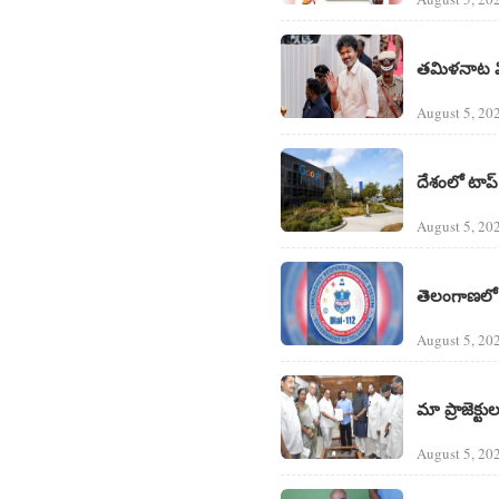
తమిళనాట విజ
August 5, 20
దేశంలో టాప్
August 5, 20
తెలంగాణలో 
August 5, 20
మా ప్రాజెక్ట
August 5, 20