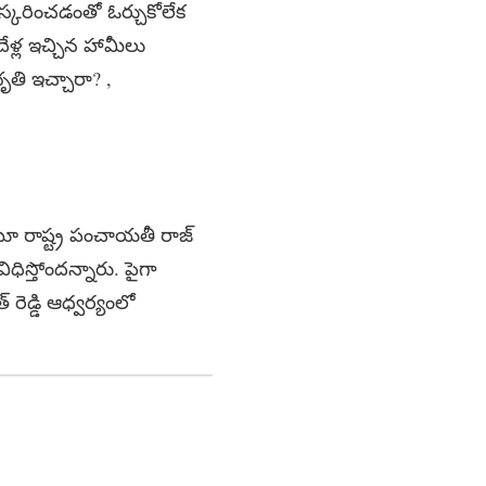
ిరస్కరించడంతో ఓర్చుకోలేక
దేళ్ల ఇచ్చిన హామీలు
భృతి ఇచ్చారా? ,
ంటూ రాష్ట్ర పంచాయతీ రాజ్
ిస్తోందన్నారు. పైగా
 రెడ్డి ఆధ్వర్యంలో
.