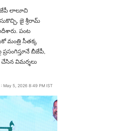
ీజేపీ లాలూచి
కొచ్చి, జై శ్రీరామ్
ిలదీశారు. పంట
కో మంత్రి సీతక్క
సంగిస్తూనే బీజేపీ,
 చేసిన విమర్శలు
 : May 5, 2026 8:49 PM IST