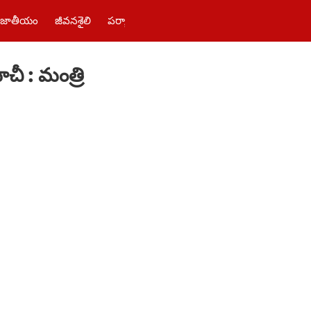
జాతీయం
జీవనశైలి
పర్యాటకం
తెలంగాణ‌
పాలిటిక్స్
ఫోటోలు
చీ : మంత్రి