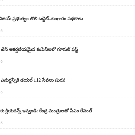
య్ ప్రభుత్వం తొలి బడ్జెట్‌..బంగారం పథకాలు
26
 టెన్ ఆకర్షణీయమైన కంపెనీలలో గూగుల్‌ ఫస్ట్‌
26
ఎమర్జన్సీకి డయల్ 112 సేవలు షురు!
26
ులకు క్లియరెన్స్ ఇవ్వండి: కేంద్ర మంత్రులతో సీఎం రేవంత్
26