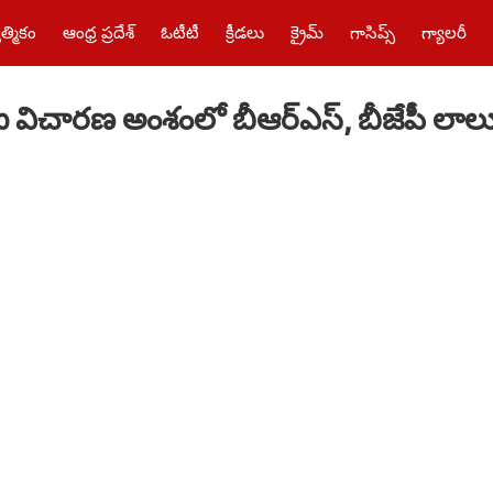
త్మికం
ఆంధ్ర ప్రదేశ్
ఓటీటీ
క్రీడలు
క్రైమ్‌
గాసిప్స్
గ్యాలరీ
ీఐ విచారణ అంశంలో బీఆర్ఎస్, బీజేపీ లాలూ