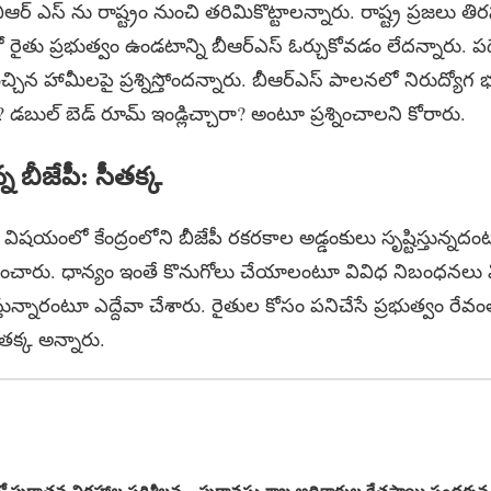
ఆర్ ఎస్ ను రాష్ట్రం నుంచి తరిమికొట్టాలన్నారు. రాష్ట్ర ప్రజలు త
రంలో రైతు ప్రభుత్వం ఉండటాన్ని బీఆర్ఎస్ ఓర్చుకోవడం లేదన్నారు. ప
చ్చిన హామీలపై ప్రశ్నిస్తోందన్నారు. బీఆర్ఎస్ పాలనలో నిరుద్యోగ 
బుల్ బెడ్ రూమ్ ఇండ్లిచ్చారా? అంటూ ప్రశ్నించాలని కోరారు.
న్న బీజేపీ: సీతక్క
విషయంలో కేంద్రంలోని బీజేపీ రకరకాల అడ్డంకులు సృష్టిస్తున్నద
శించారు. ధాన్యం ఇంతే కొనుగోలు చేయాలంటూ వివిధ నిబంధనలు విధ
్తున్నారంటూ ఎద్దేవా చేశారు. రైతుల కోసం పనిచేసే ప్రభుత్వం రేవంత్
తక్క అన్నారు.
 పురాతన విగ్రహాల పరిశీలన…పురావస్తు శాఖ అధికారుల క్షేత్రస్థాయి సందర్శన.