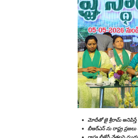
మోదీతో జై శ్రీరామ్ అనిపిస్
బీఆర్ఎస్ ను రాష్ట్ర ప్రజల
రాష్ట్ర బీజేపీ నేతలపై ముగ్గ