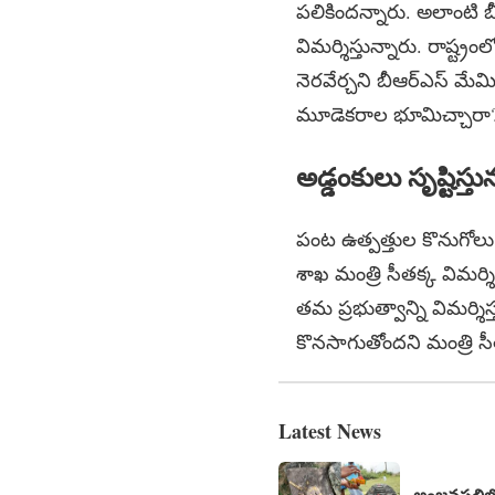
పలికిందన్నారు. అలాంటి బీ
విమర్శిస్తున్నారు. రాష్ట్
నెరవేర్చని బీఆర్ఎస్ మేమి
మూడెకరాల భూమిచ్చారా? డ
అడ్డంకులు సృష్టిస్తు
పంట ఉత్పత్తుల కొనుగోలు 
శాఖ మంత్రి సీతక్క విమర్
తమ ప్రభుత్వాన్ని విమర్శిస
కొనసాగుతోందని మంత్రి సీ
Latest News
అంజనపల్లిలో