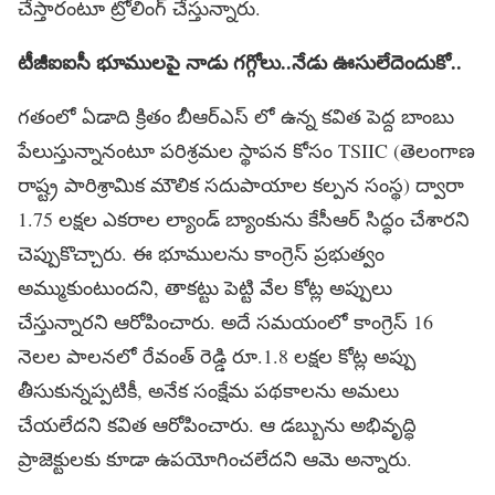
చేస్తారంటూ ట్రోలింగ్ చేస్తున్నారు.
టీజీఐఐసీ భూములపై నాడు గగ్గోలు..నేడు ఊసులేదెందుకో..
గతంలో ఏడాది క్రితం బీఆర్ఎస్ లో ఉన్న కవిత పెద్ద బాంబు
పేలుస్తున్నానంటూ పరిశ్రమల స్థాపన కోసం TSIIC (తెలంగాణ
రాష్ట్ర పారిశ్రామిక మౌలిక సదుపాయాల కల్పన సంస్థ) ద్వారా
1.75 లక్షల ఎకరాల ల్యాండ్ బ్యాంకును కేసీఆర్ సిద్ధం చేశారని
చెప్పుకొచ్చారు. ఈ భూములను కాంగ్రెస్ ప్రభుత్వం
అమ్ముకుంటుందని, తాకట్టు పెట్టి వేల కోట్ల అప్పులు
చేస్తున్నారని ఆరోపించారు. అదే సమయంలో కాంగ్రెస్ 16
నెలల పాలనలో రేవంత్ రెడ్డి రూ.1.8 లక్షల కోట్ల అప్పు
తీసుకున్నప్పటికీ, అనేక సంక్షేమ పథకాలను అమలు
చేయలేదని కవిత ఆరోపించారు. ఆ డబ్బును అభివృద్ధి
ప్రాజెక్టులకు కూడా ఉపయోగించలేదని ఆమె అన్నారు.