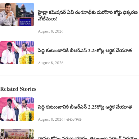
హైడ్రా కమిషనర్ ఏవీ రంగనాథ్‌కు మరోసారి కోర్టు ధిక్కరణ
నోటీసులు!
August 8, 2026
పెద్ది కుటుంబానికి బీఆర్ఎస్ 2.25కోట్ల ఆర్థిక చేయూత
August 8, 2026
Related Stories
పెద్ది కుటుంబానికి బీఆర్ఎస్ 2.25కోట్ల ఆర్థిక చేయూత
August 8, 2026 | తెలంగాణ‌
వానల కోసం వరుణ యాగం..తెలంగాణ సర్కార్ నిర్ణయం