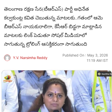
తెలంగాణ రక్షణ సేన(టీఆర్ఎస్) పార్టీ అధినేత
కల్వకుంట్ల కవిత చెబుతున్న మాటలకు..గతంలో ఆమె
బీఆర్ఎస్ నాయకురాలిగా, కేసీఆర్ బిడ్డగా మాట్లాడిన
మాటలకు లింక్ పెడుతూ సోషల్ మీడియాలో
సాగుతున్న ట్రోలింగ్ ఆసక్తికరంగా సాగుతుంది
Published On : May 3, 2026
Y.V. Narsimha Reddy
11:19 AM IST