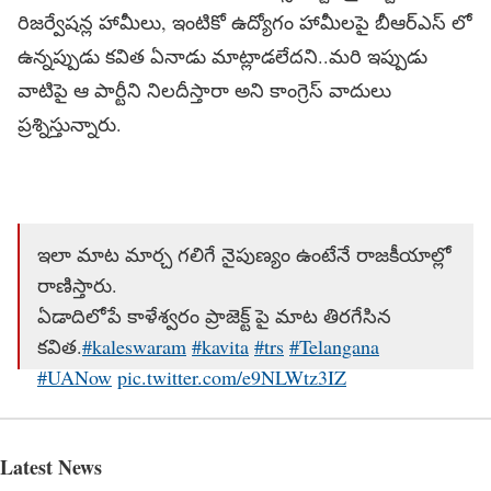
రిజర్వేషన్ల హామీలు, ఇంటికో ఉద్యోగం హామీలపై బీఆర్ఎస్ లో
ఉన్నప్పుడు కవిత ఏనాడు మాట్లాడలేదని..మరి ఇప్పుడు
వాటిపై ఆ పార్టీని నిలదీస్తారా అని కాంగ్రెస్ వాదులు
ప్రశ్నిస్తున్నారు.
ఇలా మాట మార్చ గలిగే నైపుణ్యం ఉంటేనే రాజకీయాల్లో
రాణిస్తారు.
ఏడాదిలోపే కాళేశ్వరం ప్రాజెక్ట్ పై మాట తిరగేసిన
కవిత.
#kaleswaram
#kavita
#trs
#Telangana
#UANow
pic.twitter.com/e9NLWtz3IZ
— UttarandhraNow (@UttarandhraNow)
May 3,
2026
Latest News