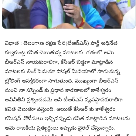
విధాత : తెలంగాణ రక్షణ సేన(టీఆర్ఎస్) పార్టీ అధినేత
కల్వకుంట్ల కవిత చెబుతున్న మాటలకు..గతంలో ఆమె
బీఆర్ఎస్ నాయకురాలిగా, కేసీఆర్ బిడ్డగా మాట్లాడిన
మాటలకు లింక్ పెడుతూ సోషల్ మీడియాలో సాగుతున్న
ట్రోలింగ్ ఆసక్తికరంగా సాగుతుంది. ముఖ్యంగా బీఆర్ఎస్
నుంచి నా సస్పెండ్ కు ప్రధాన కారణాలలో కాళేశ్వరం
అవినీతిని ప్రశ్నించడమే అని టీఆర్ఎస్ వ్యవస్థాపకురాలిగా
కవిత చెబుతూ వస్తుంది. అయితే కేసీఆర్ కు కాళేశ్వరం
కమిషన్ నోటీసులు ఇచ్చినప్పుడు కవిత మాట్లాడిన మాటలను
ఆమె రాజకీయ ప్రత్యర్థులు ఇప్పుడు వైరల్ చేస్తున్నారు.