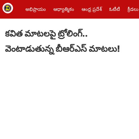
అభిప్రాయం
ఆధ్యాత్మికం
ఆంధ్ర ప్రదేశ్
ఓటీటీ
క్రీడలు
కవిత మాటలపై ట్రోలింగ్..
వెంటాడుతున్న బీఆర్ఎస్ మాటలు!