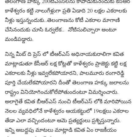
తెలంగాణ హక్కు 200టీఎంసీలను కాపాడుకునేందుకు కేసీఆర్
కాళేశ్వరం కట్టి నాలుగేళ్లుగా ప్రతి ఏడాది 20 లక్షల ఎకరాలకు
నీళ్లు ఇస్తున్నందుకు..తెలంగాణను కోటీ ఎకరాల మాగాణి
చేసినందుకు చూసి ఓర్వలేక.. నోటిసులిచ్చారా అంటూ
మండిపడ్డారు.
నిన్న మీట్ ది ప్రెస్ లో టీఆర్ఎస్ అధినాయకురాలిగా కవిత
మాట్లాడుతూ కేసీఆర్ లక్ష కోట్లతో కాళేశ్వరం ప్రాజెక్టు కట్టి లక్ష
ఎకరాలకు నీళ్లు ఇవ్వలేకపోయారని, పాలమూరు రంగారెడ్డి
పూర్తి చేయలేకపోయారని దీంతో తెలంగాణ హక్కు జలాలను
రాష్ట్రం వినియోగించుకోలేపోతుందంటూ విమర్శించారు.
అలాగైతే కవిత బీఆర్ఎస్ నుంచి టీఆర్ఎస్ లోకి మారిపోయిన
నెలల వ్యవధిలోనే కాళేశ్వరం ఆయకట్టులో 19లక్షలు ఎకరాల
తేడా ఎలా వచ్చిందంటూ ఆమె ప్రత్యర్థులు ప్రశ్నిస్తున్నారు.
ఇన్ని అబద్దపు మాటలు మాట్లాడి కవిత ఏం రాజకీయం