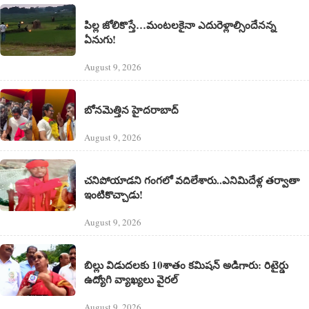
పిల్ల జోలికొస్తే…మంటలకైనా ఎదురెళ్లాల్సిందేనన్న
ఏనుగు!
August 9, 2026
బోనమెత్తిన హైదరాబాద్
August 9, 2026
చనిపోయాడని గంగలో వదిలేశారు..ఎనిమిదేళ్ల తర్వాతా
ఇంటికొచ్చాడు!
August 9, 2026
బిల్లు విడుదలకు 10శాతం కమిషన్ అడిగారు: రిటైర్డు
ఉద్యోగి వ్యాఖ్యలు వైరల్
August 9, 2026