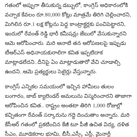
గతంలో అప్పుగా తీసుకున్న డబ్బులో, కాంగ్రెస్ అధికారంలోకి
వచ్చాక కేవలం రూ.80,000 కోట్లు మాత్రమే తిరిగి చెల్లించారని,
మిగిలిన రూ.1 లక్ష కోట్లను పెద్ద కాంట్రాక్టర్లకు పంచిపెట్టారని,
ఇందులో రేవంత్ రెడ్డి భారీ కమీషన్లు జేబులో వేసుకున్నారని
ఆమె ఆరోపించారు. మరి ఆనాటి తన ఆరోపణలపై ఇప్పుడు
టీఆర్ఎస్ అధినాయకురాలిగా కవిత ఇప్పటిదాక
మాట్లాడలేదని..దీనిపై ఏం మాట్లాడుతారో వేచి చూడాల్సి
ఉందని..ఆమె ప్రత్యర్థులు సెటైర్లు వేస్తున్నారు.
కాంగ్రెస్ ఎన్నికల సమయంలో ఇచ్చిన హామీలు తులం
బంగారం, జాబ్‌ క్యాలెండర్‌ అమలును విస్మరించారని తాజాగా
ఆరోపించిన కవిత.. రాష్ట్రం అంతటా తిరిగి 1,000 రోజుల్లో
కచ్చితంగా రేవంత్‌ సర్కారును గద్దె దించుతాం అన్నారు. మరి
కేసీఆర్ గతంలో ప్రకటించిన కేజీ టూ పీజీ ఉచిత విద్య, దళిత
సీఎం, మూడెకరాల భూమి, బీసీ,ఎస్సీ, ఎస్టీ, మైనార్టీ