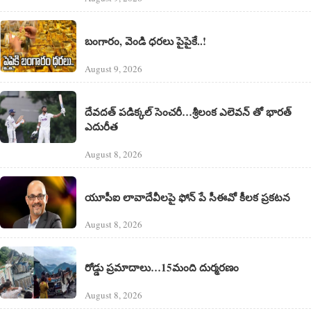
బంగారం, వెండి ధరలు పైపైకే..!
August 9, 2026
దేవదత్ పడిక్కల్‌ సెంచరీ…శ్రీలంక ఎలెవన్ తో భారత్
ఎదురీత
August 8, 2026
యూపీఐ లావాదేవీలపై ఫోన్ పే సీఈవో కీలక ప్రకటన
August 8, 2026
రోడ్డు ప్రమాదాలు…15మంది దుర్మరణం
August 8, 2026