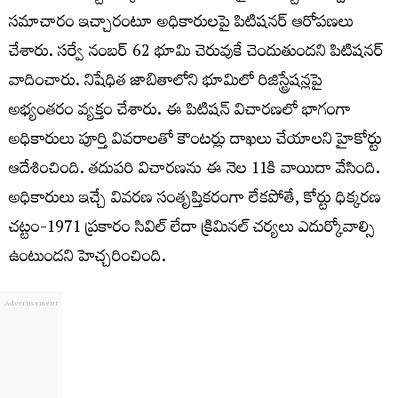
సమాచారం ఇచ్చారంటూ అధికారులపై పిటిషనర్ ఆరోపణలు
చేశారు. సర్వే నంబర్ 62 భూమి చెరువుకే చెందుతుందని పిటిషనర్
వాదించారు. నిషేధిత జాబితాలోని భూమిలో రిజిస్ట్రేషన్లపై
అభ్యంతరం వ్యక్తం చేశారు. ఈ పిటిషన్ విచారణలో భాగంగా
అధికారులు పూర్తి వివరాలతో కౌంటర్లు దాఖలు చేయాలని హైకోర్టు
ఆదేశించింది. తదుపరి విచారణను ఈ నెల 11కి వాయిదా వేసింది.
అధికారులు ఇచ్చే వివరణ సంతృప్తికరంగా లేకపోతే, కోర్టు ధిక్కరణ
చట్టం-1971 ప్రకారం సివిల్ లేదా క్రిమినల్ చర్యలు ఎదుర్కోవాల్సి
ఉంటుందని హెచ్చరించింది.