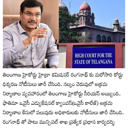
తెలంగాణ హైకోర్టు హైడ్రా కమిషనర్ రంగనాథ్ కు మరోసారి కోర్టు
ధిక్కరణ నోటీసులు జారీ చేసింది. సల్కం చెరువులో అక్రమ
నిర్మాణాల వ్యవహారంలో తెలంగాణ హైకోర్టు సీరియస్ అయ్యింది.
ఫాతిమా ఒవైసీ ఎడ్యుకేషనల్ క్యాంపస్(ఒవైసీ కాలేజ్) అక్రమ
నిర్మాణాల కేసులో పలువురు అధికారులకు నోటీసులు జారీ చేసింది.
రంగనాథ్ తో పాటు మున్సిపల్ శాఖ ప్రత్యేక ప్రధాన కార్యదర్శి