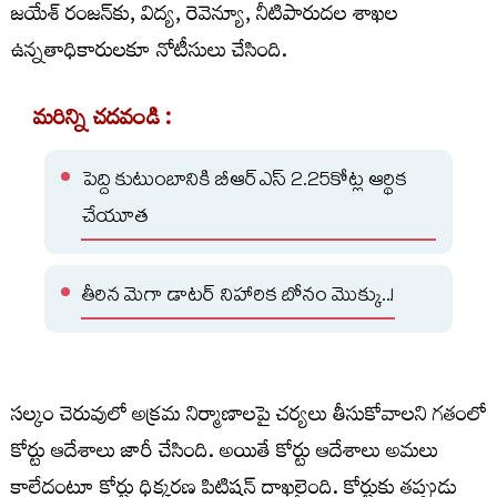
జయేశ్ రంజన్‌కు, విద్య, రెవెన్యూ, నీటిపారుదల శాఖల
ఉన్నతాధికారులకూ నోటీసులు చేసింది.
మరిన్ని చదవండి :
పెద్ది కుటుంబానికి బీఆర్ఎస్ 2.25కోట్ల ఆర్థిక
చేయూత
తీరిన మెగా డాటర్ నిహారిక బోనం మొక్కు..!
సల్కం చెరువులో అక్రమ నిర్మాణాలపై చర్యలు తీసుకోవాలని గతంలో
కోర్టు ఆదేశాలు జారీ చేసింది. అయితే కోర్టు ఆదేశాలు అమలు
కాలేదంటూ కోర్టు ధిక్కరణ పిటిషన్ దాఖలైంది. కోర్టుకు తప్పుడు