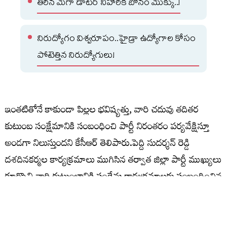
తీరిన మెగా డాటర్ నిహారిక బోనం మొక్కు..!
నిరుద్యోగం విశ్వరూపం..హైడ్రా ఉద్యోగాల కోసం
పోటెత్తిన నిరుద్యోగులు!
ఇంతటితోనే కాకుండా పిల్లల భవిష్యత్తు, వారి చదువు తదితర
కుటుంబ సంక్షేమానికి సంబంధించి పార్టీ నిరంతరం పర్యవేక్షిస్తూ
అండగా నిలుస్తుందని కేసీఆర్ తెలిపారు.పెద్ది సుదర్శన్ రెడ్డి
దశదినకర్మల కార్యక్రమాలు ముగిసిన తర్వాత జిల్లా పార్టీ ముఖ్యులు
కూర్చొని వారి కుటుంబానికి సంక్షేమ కార్యక్రమాలకు సంబంధించిన
నిర్ణయాలు తీసుకుంటారనీ, ఎల్లకాలం వారి కుటుంబానికి పార్టీ
అండగా ఉంటుందని కేసీఆర్ పునరుద్ఘాటించారు.