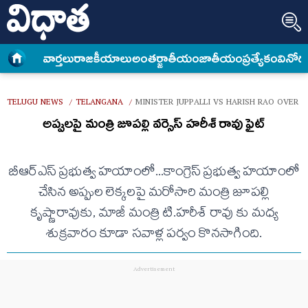
వార్త‌లు
రాజకీయాలు
అంత‌ర్జాతీయం
జాతీయం
ప్రత్యేకం
వినోద
TELUGU NEWS
TELANGANA
MINISTER JUPPALLI VS HARISH RAO OVER
/
/
అప్పులపై మంత్రి జూపల్లి వర్సెస్ హరీశ్ రావు ఫైట్
బీఆర్ఎస్ ప్రభుత్వ హయాంలో...కాంగ్రెస్ ప్రభుత్వ హయాంలో
చేసిన అప్పుల లెక్కలపై మరోసారి మంత్రి జూపల్లి
కృష్ణారావుకు, మాజీ మంత్రి టి.హరీశ్ రావు కు మధ్య
శుక్రవారం కూడా సవాళ్ల పర్వం కొనసాగింది.