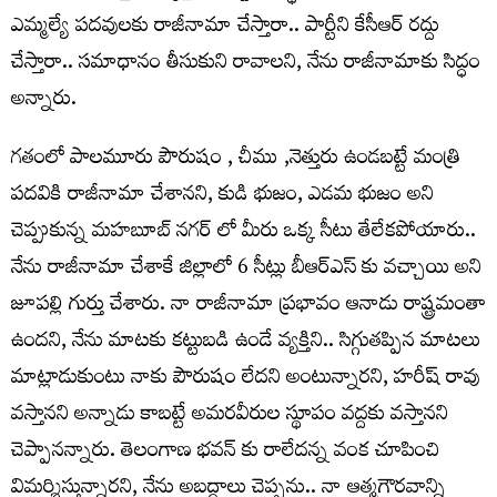
ఎమ్మ‌ల్యే ప‌ద‌వుల‌కు రాజీనామా చేస్తారా.. పార్టీని కేసీఆర్ ర‌ద్దు
చేస్తారా.. స‌మాధానం తీసుకుని రావాలని, నేను రాజీనామాకు సిద్ధం
అన్నారు.
గతంలో పాల‌మూరు పౌరుషం , చీము ,నెత్తురు ఉండ‌బ‌ట్టే మంత్రి
ప‌ద‌వికి రాజీనామా చేశానని, కుడి భుజం, ఎడ‌మ భుజం అని
చెప్పుకున్న మ‌హ‌బూబ్ న‌గ‌ర్ లో మీరు ఒక్క సీటు తేలేక‌పోయారు..
నేను రాజీనామా చేశాకే జిల్లాలో 6 సీట్లు బీఆర్ఎస్ కు వ‌చ్చాయి అని
జూపల్లి గుర్తు చేశారు. నా రాజీనామా ప్ర‌భావం ఆనాడు రాష్ట్రమంతా
ఉందని, నేను మాట‌కు క‌ట్టుబ‌డి ఉండే వ్య‌క్తిని.. సిగ్గుత‌ప్పిన మాటలు
మాట్లాడుకుంటు నాకు పౌరుషం లేద‌ని అంటున్నారని, హ‌రీష్ రావు
వ‌స్తాన‌ని అన్నాడు కాబ‌ట్టే అమ‌ర‌వీరుల స్థూపం వ‌ద్ద‌కు వ‌స్తాన‌ని
చెప్పానన్నారు. తెలంగాణ భ‌వ‌న్ కు రాలేద‌న్న వంక చూపించి
విమ‌ర్శిస్తున్నారని, నేను అబ‌ద్దాలు చెప్ప‌ను.. నా ఆత్మ‌గౌర‌వాన్ని