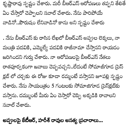
కృష్ణారావు స్పష్టం చేశారు. మరీ బీఆర్‌ఎస్ ఆరోపణలు తప్పని తేలితే
ఏం చేస్తారో చెప్పాలని సవాల్ చేశారు. నేను పారిపోయే
వాడినో..పౌరుషం లేనివాడినో కాను అని స్పష్టం చేశారు
. నేను బీఆర్ఎస్ కు రాసిన లేఖలో బీఆర్ఎస్ అప్పుల లెక్కలు, నా
మంత్రి పదవికి, ఎమ్మెల్యే పదవికి రాజీనామా చేస్తానని రాయడం
జరిగిందని గుర్తు చేశారు. నా ఆరోపణలపై బీఆర్ఎస్ నేతలు
రాతపూర్వకంగా జవాబు చెప్పవచ్చని..లేదంటే సోమాజీగూడ ప్రెస్
క్లబ్ లో చర్చకు ఈ రోజు కూడా రమ్మంటే వస్తానని జూపల్లి స్పష్టం
చేశారు. నేను సాయంత్రం 5 గంటలకు సోమాజిగూడ ప్రెస్‌క్లబ్‌కు
వస్తాను. దమ్ముంటే మీరు ఏం చెస్తారో చెప్పి అక్కడికి రావాలని
సవాల్ చేశారు.
అప్పులపై కేటీఆర్, హరీశ్ రావుల అసత్య ప్రచారాలు…