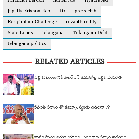
Financial Burden
harish rao
Hyderabad
Jupally Krishna Rao
ktr
press club
Resignation Challenge
revanth reddy
State Loans
telangana
Telangana Debt
telangana politics
RELATED ARTICLES
పెద్ది కుటుంబానికి బీఆర్ఎస్ 2.25కోట్ల ఆర్థిక చేయూత
రేవంత్ సర్కార్ తో కమ్యూనిస్టులకు చెడిందా..?
వానల కోసం వరుణ యాగం..తెలంగాణ సర్కార్ నిర్ణయం