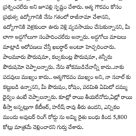
ప్ర‌శ్నించ‌లేరు అని జూపల్లి స్పష్టం చేశారు. ఆత్మ గౌర‌వం కోసం
ప్ర‌భుత్వ ఉద్యోగానికి నేను గ‌తంలో రాజీనామా చేశానని,
ఉద్యోగానికి వెళ్ల‌కుండా ఊరు వెళ్లి వ్య‌వ‌సాయం చేసుకున్నానని, మీ
లాగా అడ్డ‌గోలుగా సంపాదించ‌లేదు అన్నారు. అడ్డ‌గోలు మాటలు
మాట్లాడి ఆరోప‌ణ‌లు చేస్తే ఖబర్ధార్ అంటూ హెచ్చరించారు.
పాల‌మూరు పౌరుష‌మా, క‌ల్వ‌కుంట్ల పౌరుష‌మా, త‌న్నీరు
పౌరుష‌మో చెప్పాలన్నారు. నేను తోక‌ముడిచేవాన్నీ కాదు..నాకు
ప‌ద‌వులు ముఖ్యం కాదు.. ఆత్మ‌గౌర‌వం ముఖ్యం అని, నా స‌వాల్ కు
క‌ట్టుబ‌డి ఉన్నానని, మీ పౌరుషం, రోషం, ప‌ర‌మితి ఏమిటో ద‌మ్ము
ధైర్యం ఉంటే చెప్పాలన్నారు. కూట్లో రాయి తీయలేనోడు,ఏట్లో రాయి
తీస్తా అన్నట్లుగా కేటీఆర్, హరీష్ రావు తీరు ఉందని, ఎన్నికల
ముందు అవుటర్ రింగ్ రోడ్డు ను అమ్మి రైతు బంధు కింద 5,800
కోట్లు మాత్రమే చెల్లించారని గుర్తు చేశారు.