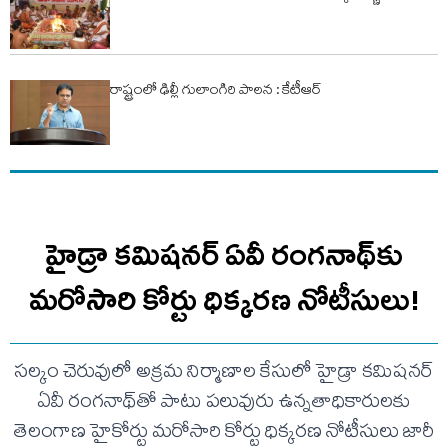
రాష్ట్రంలో ఢిల్లీ గులాంగిరి పాలన : కేటీఆర్
హైడ్రా కమిషనర్ ఏవీ రంగనాథ్‌కు
మరోసారి కోర్టు ధిక్కరణ నోటీసులు!
సల్కం చెరువులో అక్రమ నిర్మాణాల కేసులో హైడ్రా కమిషనర్
ఏవీ రంగనాథ్‌తో పాటు పలువురు ఉన్నతాధికారులకు
తెలంగాణ హైకోర్టు మరోసారి కోర్టు ధిక్కరణ నోటీసులు జారీ