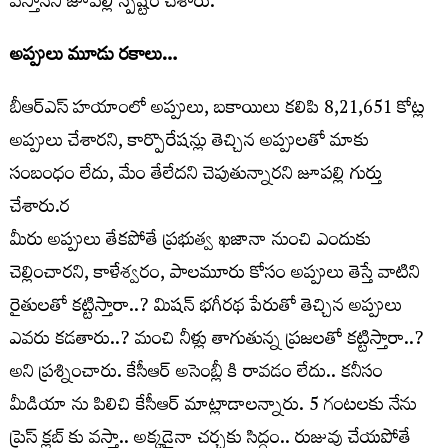
వస్తానని జూపల్లి స్పష్టం చేశారు.
అప్పులు మూడు ర‌కాలు…
బీఆర్ఎస్ హ‌యాంలో అప్పులు, బ‌కాయిలు క‌లిపి 8,21,651 కోట్ల
అప్పులు చేశారని, కార్పొరేష‌న్లు తెచ్చిన అప్పులతో మాకు
సంబంధం లేదు, మేం తేలేద‌ని చెపుతున్నారని జూపల్లి గుర్తు
చేశారు.ర
మీరు అప్పులు తేక‌పోతే ప్ర‌భుత్వ ఖ‌జానా నుంచి ఎందుకు
చెల్లించారని, కాళేశ్వ‌రం, పాల‌మూరు కోసం అప్పులు తెస్తే వాటిని
రైతుల‌తో క‌ట్టిస్తారా..? మిష‌న్ భ‌గీర‌థ పేరుతో తెచ్చిన అప్పులు
ఎవ‌రు క‌డ‌తారు..? మంచి నీళ్లు తాగుతున్న ప్ర‌జ‌ల‌తో క‌ట్టిస్తారా..?
అని ప్రశ్నించారు. కేసీఆర్ అసెంబ్లీ కి రావ‌డం లేదు.. క‌నీసం
మీడియా ను పిలిచి కేసీఆర్ మాట్లాడాలన్నారు. 5 గంట‌ల‌కు నేను
ప్రెస్ క్ల‌బ్ కు వ‌స్తా.. అక్క‌డైనా చ‌ర్చ‌కు సిద్ధం.. రుజువు చేయ‌పోతే