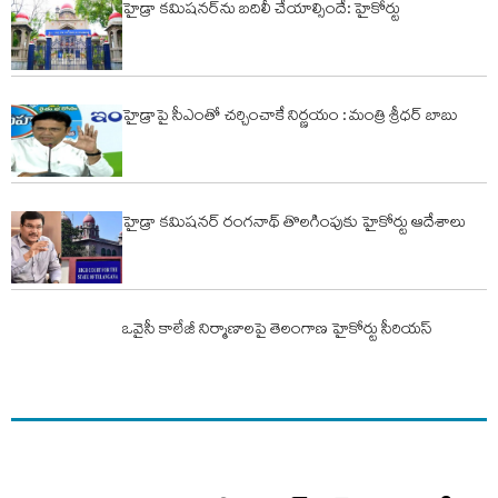
హైడ్రా కమిషనర్‌ను బదిలీ చేయాల్సిందే: హైకోర్టు
హైడ్రాపై సీఎంతో చర్చించాకే నిర్ణయం : మంత్రి శ్రీధర్ బాబు
హైడ్రా కమిషనర్ రంగనాథ్ తొలగింపుకు హైకోర్టు ఆదేశాలు
ఒవైసీ కాలేజీ నిర్మాణాలపై తెలంగాణ హైకోర్టు సీరియస్