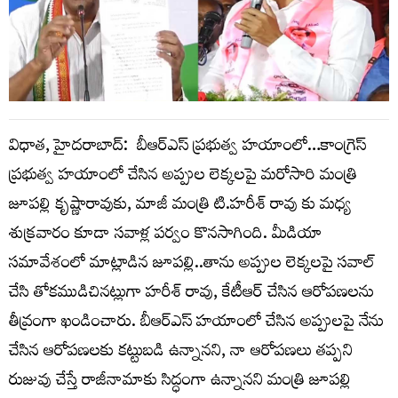
విధాత, హైదరాబాద్: బీఆర్ఎస్ ప్రభుత్వ హయాంలో…కాంగ్రెస్
ప్రభుత్వ హయాంలో చేసిన అప్పుల లెక్కలపై మరోసారి మంత్రి
జూపల్లి కృష్ణారావుకు, మాజీ మంత్రి టి.హరీశ్ రావు కు మధ్య
శుక్రవారం కూడా సవాళ్ల పర్వం కొనసాగింది. మీడియా
సమావేశంలో మాట్లాడిన జూపల్లి..తాను అప్పుల లెక్కలపై సవాల్
చేసి తోకముడిచినట్లుగా హరీశ్ రావు, కేటీఆర్ చేసిన ఆరోపణలను
తీవ్రంగా ఖండించారు. బీఆర్ఎస్ హయాంలో చేసిన అప్పులపై నేను
చేసిన ఆరోపణలకు కట్టుబడి ఉన్నానని, నా ఆరోపణలు తప్పని
రుజువు చేస్తే రాజీనామాకు సిద్ధంగా ఉన్నానని మంత్రి జూపల్లి