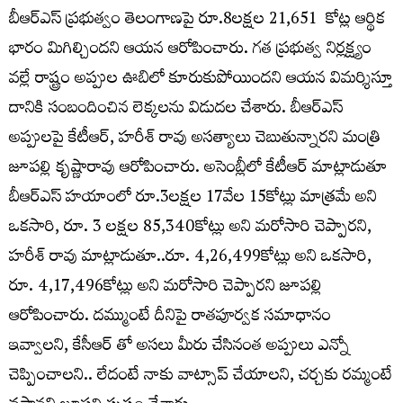
బీఆర్ఎస్ ప్రభుత్వం తెలంగాణపై రూ.8లక్షల 21,651 కోట్ల ఆర్థిక
భారం మిగిల్చిందని ఆయన ఆరోపించారు. గత ప్రభుత్వ నిర్లక్ష్యం
వల్లే రాష్ట్రం అప్పుల ఊబిలో కూరుకుపోయిందని ఆయన విమర్శిస్తూ
దానికి సంబందించిన లెక్కలను విడుదల చేశారు. బీఆర్‌ఎస్‌
అప్పులపై కేటీఆర్‌, హరీశ్ రావు అసత్యాలు చెబుతున్నారని మంత్రి
జూపల్లి కృష్ణారావు ఆరోపించారు. అసెంబ్లీలో కేటీఆర్ మాట్లాడుతూ
బీఆర్ఎస్ హయాంలో రూ.3లక్షల 17వేల 15కోట్లు మాత్రమే అని
ఒకసారి, రూ. 3 లక్షల 85,340కోట్లు అని మరోసారి చెప్పారని,
హరీశ్ రావు మాట్లాడుతూ..రూ. 4,26,499కోట్లు అని ఒకసారి,
రూ. 4,17,496కోట్లు అని మరోసారి చెప్పారని జూపల్లి
ఆరోపించారు. దమ్ముంటే దీనిపై రాతపూర్వక సమాధానం
ఇవ్వాలని, కేసీఆర్ తో అసలు మీరు చేసినంత అప్పులు ఎన్నో
చెప్పించాలని.. లేదంటే నాకు వాట్సాప్ చేయాలని, చర్చకు రమ్మంటే