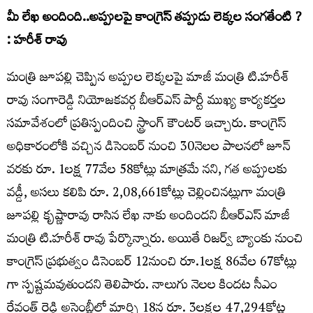
మీ లేఖ అందింది..అప్పులపై కాంగ్రెస్ తప్పుడు లెక్కల సంగతేంటి ?
: హరీశ్ రావు
మంత్రి జూపల్లి చెప్పిన అప్పుల లెక్కలపై మాజీ మంత్రి టి.హరీశ్
రావు సంగారెడ్డి నియోజకవర్గ బీఆర్ఎస్ పార్టీ ముఖ్య కార్యకర్తల
సమావేశంలో ప్రతిస్పందించి స్ట్రాంగ్ కౌంటర్ ఇచ్చారు. కాంగ్రెస్
అధికారంలోకి వచ్చిన డిసెంబర్ నుంచి 30నెలల పాలనలో జూన్
వరకు రూ. 1లక్ష 77వేల 58కోట్లు మాత్రమే నని, గత అప్పులకు
వడ్డీ, అసలు కలిపి రూ. 2,08,661కోట్లు చెల్లించినట్లుగా మంత్రి
జూపల్లి కృష్ణారావు రాసిన లేఖ నాకు అందిందని బీఆర్ఎస్ మాజీ
మంత్రి టి.హరీశ్ రావు పేర్కొన్నారు. అయితే రిజర్వ్ బ్యాంకు నుంచి
కాంగ్రెస్ ప్రభుత్వం డిసెంబర్ 12నుంచి రూ.1లక్ష 86వేల 67కోట్లు
గా స్పష్టమవుతుందని తెలిపారు. నాలుగు నెలల కిందట సీఎం
రేవంత్ రెడ్డి అసెంబ్లీలో మార్చి 18న రూ. 3లక్షల 47,294కోట్ల