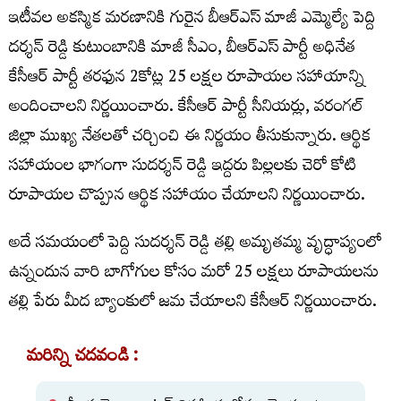
ఇటీవల అకస్మిక మరణానికి గురైన బీఆర్ఎస్ మాజీ ఎమ్మెల్యే పెద్ది
దర్శన్ రెడ్డి కుటుంబానికి మాజీ సీఎం, బీఆర్ఎస్ పార్టీ అధినేత
కేసీఆర్ పార్టీ తరఫున 2కోట్ల 25 లక్షల రూపాయల సహాయాన్ని
అందించాలని నిర్ణయించారు. కేసీఆర్ పార్టీ సీనియర్లు, వరంగల్
జిల్లా ముఖ్య నేతలతో చర్చించి ఈ నిర్ణయం తీసుకున్నారు. ఆర్థిక
సహాయంల భాగంగా సుదర్శన్ రెడ్డి ఇద్దరు పిల్లలకు చెరో కోటి
రూపాయల చొప్పున ఆర్థిక సహాయం చేయాలని నిర్ణయించారు.
అదే సమయంలో పెద్ది సుదర్శన్ రెడ్డి తల్లి అమృతమ్మ వృద్ధాప్యంలో
ఉన్నందున వారి బాగోగుల కోసం మరో 25 లక్షలు రూపాయలను
తల్లి పేరు మీద బ్యాంకులో జమ చేయాలని కేసీఆర్ నిర్ణయించారు.
మరిన్ని చదవండి :