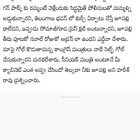
గన్ పార్క్ కు రమ్మంటే వెళ్లేందుకు సిద్ధమైతే పోలీసులతో మమ్మల్ని
అడ్డుకున్నారని, తెలంగాణ భవన్ లో కుర్చీ ఏర్పాటు చేస్తే జూపల్లి
రాలేదని, ఇప్పుడు సోమాజీగూడ ప్రెస్ క్లబ్ అంటున్నారని, జూపల్లి
తీరు పూటకో సవాల్ రోజుకో అడ్రస్ లా ఉందని ఎద్దేవా చేశారు.
మాపై గోల్ కొడుతామన్న కాంగ్రెస్ మంత్రులు వారే సెల్ఫ్ గోల్
చేసుకున్నారని చురకలేశారు. సీనియర్ మంత్రి అంటూనే మీ
క్యాబినెట్ ఎంత అప్పు చేసిందో తెల్వదా నీకు జూపల్లి అని హరీశ్
రావు ప్రశ్నించారు.