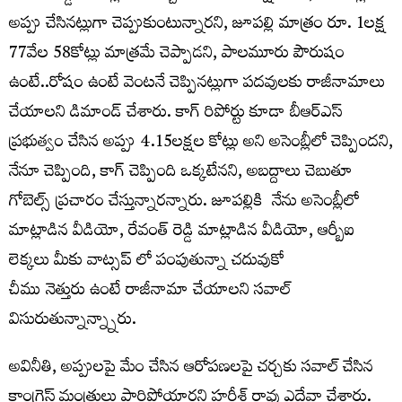
అప్పు చేసినట్లుగా చెప్పుకుంటున్నారని, జూపల్లి మాత్రం రూ. 1లక్ష
77వేల 58కోట్లు మాత్రమే చెప్పాడని, పాలమూరు పౌరుషం
ఉంటే..రోషం ఉంటే వెంటనే చెప్పినట్లుగా పదవులకు రాజీనామాలు
చేయాలని డిమాండ్ చేశారు. కాగ్ రిపోర్టు కూడా బీఆర్ఎస్
ప్రభుత్వం చేసిన అప్పు 4.15లక్షల కోట్లు అని అసెంబ్లీలో చెప్పిందని,
నేనూ చెప్పింది, కాగ్ చెప్పింది ఒక్కటేనని, అబద్దాలు చెబుతూ
గోబెల్స్ ప్రచారం చేస్తున్నారన్నారు. జూపల్లికి నేను అసెంబ్లీలో
మాట్లాడిన వీడియో, రేవంత్ రెడ్డి మాట్లాడిన వీడియో, ఆర్బీఐ
లెక్కలు మీకు వాట్సప్ లో పంపుతున్నా చదువుకో
చీము నెత్తురు ఉంటే రాజీనామా చేయాలని సవాల్
విసురుతున్నాన్న్నారు.
అవినీతి, అప్పులపై మేం చేసిన ఆరోపణలపై చర్చకు సవాల్ చేసిన
కాంగ్రెస్ మంత్రులు పారిపోయారని హరీశ్ రావు ఎద్దేవా చేశారు.