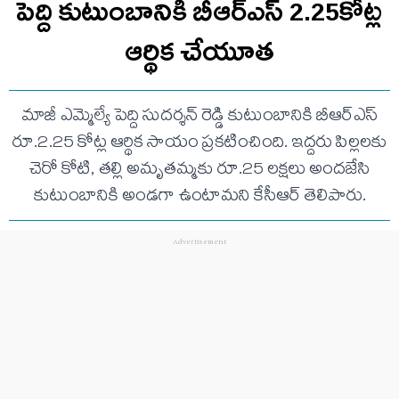
పెద్ది కుటుంబానికి బీఆర్ఎస్ 2.25కోట్ల
ఆర్థిక చేయూత
మాజీ ఎమ్మెల్యే పెద్ది సుదర్శన్ రెడ్డి కుటుంబానికి బీఆర్ఎస్
రూ.2.25 కోట్ల ఆర్థిక సాయం ప్రకటించింది. ఇద్దరు పిల్లలకు
చెరో కోటి, తల్లి అమృతమ్మకు రూ.25 లక్షలు అందజేసి
కుటుంబానికి అండగా ఉంటామని కేసీఆర్ తెలిపారు.