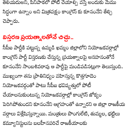
తెలియదుఅని, పినిపాకలో పోటీ చేయాల్సి వస్తే అందుకు మేము
సిద్ధంగా ఉన్నాం అని మిత్రపక్షం కాంగ్రెస్ కు కూనంనేని తేల్చి
చెప్పారు.
విస్తరణ ప్రయత్నాలతోనే చిచ్చు..
సీపీఐ పార్టీకి పట్టున్న ఉమ్మడి ఖమ్మం జిల్లాలోని నియోజకవర్గాల్లో
కాంగ్రెస్ పార్టీ విస్తరణకు చేస్తున్న ప్రయత్నాలపై అసహనంతోనే
కూనంనేని సాంబశివరావు ఆ పార్టీపై మండిపడినట్లుగా తెలుస్తుంది.
ముఖ్యంగా తను ప్రాతినిధ్యం వహిస్తున్న కొత్తగూడెం
నియోజకవర్గంతో పాటు సీపీఐ భవిష్యత్తులో పోటీ
చేయాలనుకుంటున్న నియోజకవర్గాల్లో కాంగ్రెస్ జోక్యం
పెరిగిపోతుందని కూనంనేని ఆగ్రహంతో ఉన్నారని ఆ జిల్లా రాజకీయ
వర్గాలు విశ్లేషిస్తున్నాయి. మంత్రులు పొంగులేటి, తుమ్మల, భట్టిలు
కమ్యూనిస్టులను బలహీనపరిచే రాజకీయాలకు