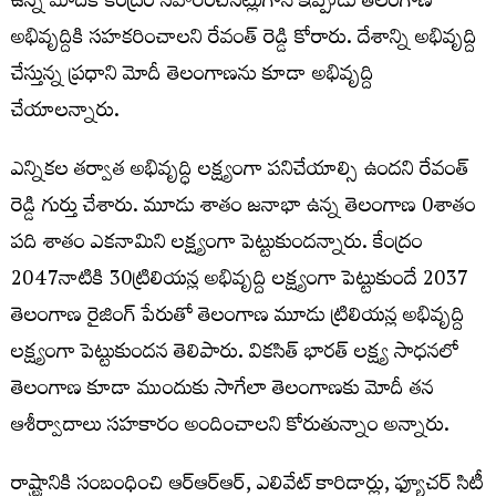
ఉన్న మోదీకి కేంద్రం సహరించినట్లుగానే ఇప్పుడు తెలంగాణ
అభివృద్దికి సహకరించాలని రేవంత్ రెడ్డి కోరారు. దేశాన్ని అభివృద్ది
చేస్తున్న ప్రధాని మోదీ తెలంగాణను కూడా అభివృద్ది
చేయాలన్నారు.
ఎన్నికల తర్వాత అభివృద్ధి లక్ష్యంగా పనిచేయాల్సి ఉందని రేవంత్
రెడ్డి గుర్తు చేశారు. మూడు శాతం జనాభా ఉన్న తెలంగాణ 0శాతం
పది శాతం ఎకనామిని లక్ష్యంగా పెట్టుకుందన్నారు. కేంద్రం
2047నాటికి 30ట్రిలియన్ల అభివృద్ది లక్ష్యంగా పెట్టుకుందే 2037
తెలంగాణ రైజింగ్ పేరుతో తెలంగాణ మూడు ట్రిలియన్ల అభివృద్ది
లక్ష్యంగా పెట్టుకుందన తెలిపారు. వికసిత్ భారత్ లక్ష్య సాధనలో
తెలంగాణ కూడా ముందుకు సాగేలా తెలంగాణకు మోదీ తన
ఆశీర్వాదాలు సహకారం అందించాలని కోరుతున్నాం అన్నారు.
రాష్ట్రానికి సంబంధించి ఆర్ఆర్ఆర్, ఎలివేట్ కారిడార్లు, ఫ్యూచర్ సిటీ