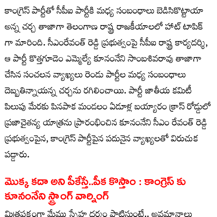
కాంగ్రెస్ పార్టీతో సీపీఐ పార్టీకి మధ్య సంబంధాలు బెడిసికొట్టాయా
అన్న చర్చ తాజాగా తెలంగాణ రాష్ట్ర రాజకీయాలలో హాట్ టాపిక్
గా మారింది. సీఎంరేవంత్ రెడ్డి ప్ర‌భుత్వంపై సీపీఐ రాష్ట్ర కార్యదర్శి,
ఆ పార్టీ కొత్తగూడెం ఎమ్మెల్యే కూనంనేని సాంబశివరావు తాజాగా
చేసిన సంచ‌లన వ్యాఖ్యలు రెండు పార్టీల మధ్య సంబంధాలు
దెబ్బతిన్నాయన్న చర్చను రగిలించాయి. పార్టీ జాతీయ కమిటీ
పిలుపు మేరకు పినపాక మండలం ఏడూళ్ల బయ్యారం క్రాస్ రోడ్డులో
ప్రజాచైతన్య యాత్రను ప్రారంభించిన కూనంనేని సీఎం రేవంత్ రెడ్డి
ప్రభుత్వంపైన, కాంగ్రెస్ పార్టీపైన పదునైన వ్యాఖ్యలతో విరుచుక
పడ్డారు.
మొక్క కదా అని పీకేస్తే..పీక కొస్తాం : కాంగ్రెస్ కు
కూనంనేని స్ట్రాంగ్ వార్నింగ్
మిత్రపక్షంగా మేము స్నేహ ధర్మం పాటిస్తుంటే.. అవమానాలు