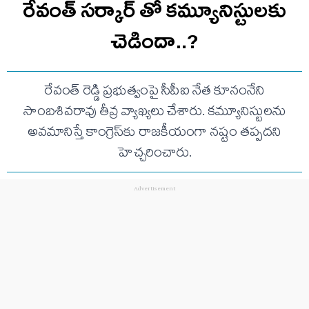
రేవంత్ సర్కార్ తో కమ్యూనిస్టులకు
చెడిందా..?
రేవంత్ రెడ్డి ప్రభుత్వంపై సీపీఐ నేత కూనంనేని
సాంబశివరావు తీవ్ర వ్యాఖ్యలు చేశారు. కమ్యూనిస్టులను
అవమానిస్తే కాంగ్రెస్‌కు రాజకీయంగా నష్టం తప్పదని
హెచ్చరించారు.