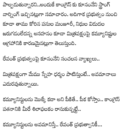
పాల్పడుతున్నారని..అందుకే కాంగ్రెస్ కు కూనంనేని స్ట్రాంగ్
వార్నింగ్ ఇచ్చినట్లుగా సమాచారం. అదిగాక ప్రభుత్వం నుంచి
కూడా తాము కోరిన పనుల మంజూరీ, నిధుల విడుదల
జరుగడంలేదన్న అసహనం కూడా మిత్రపక్షంపై కమ్యూనిష్టుల
ఆగ్రహానికి కారణమైనట్లుగా తెలుస్తుంది.
రేవంత్ ప్ర‌భుత్వంపై కూనంనేని సంచ‌ల‌న వ్యాఖ్య‌లు..
మిత్రపక్షంగా మేము స్నేహ ధర్మం పాటిస్తుంటే.. అవమానాలు
ఎదురవుతున్నాయి.
కమ్యూనిస్టుల‌ను మొక్కే కదా అని పీకితే.. పీక కోస్తాం.. కాంగ్రెస్
పతనానికి మీరే శిలాఫలకం రాసుకున్న‌ట్టే..
క‌మ్యూనిస్టుల‌ను అవ‌మానిస్తే.. రేవంత్ ప్ర‌భుత్వానికీ…