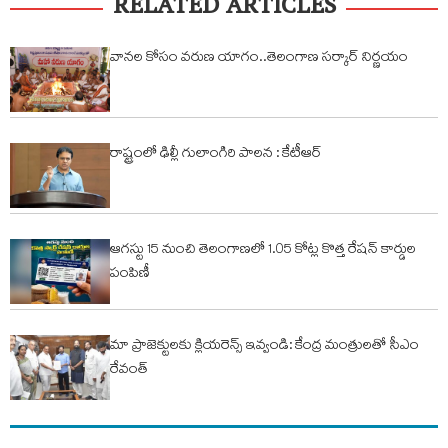
RELATED ARTICLES
వానల కోసం వరుణ యాగం..తెలంగాణ సర్కార్ నిర్ణయం
రాష్ట్రంలో ఢిల్లీ గులాంగిరి పాలన : కేటీఆర్
ఆగస్టు 15 నుంచి తెలంగాణలో 1.05 కోట్ల కొత్త రేషన్ కార్డుల
పంపిణీ
మా ప్రాజెక్టులకు క్లియరెన్స్ ఇవ్వండి: కేంద్ర మంత్రులతో సీఎం
రేవంత్