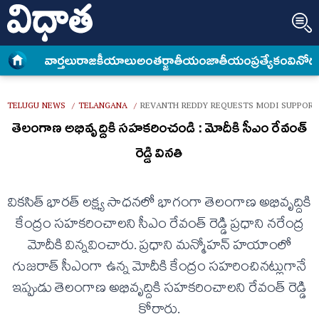
వార్త‌లు
రాజకీయాలు
అంత‌ర్జాతీయం
జాతీయం
ప్రత్యేకం
వినోద
TELUGU NEWS
TELANGANA
REVANTH REDDY REQUESTS MODI SUPPOR
/
/
తెలంగాణ అభివృద్దికి సహకరించండి : మోదీకి సీఎం రేవంత్
రెడ్డి వినతి
వికసిత్ భారత్ లక్ష్య సాధనలో భాగంగా తెలంగాణ అభివృద్దికి
కేంద్రం సహకరించాలని సీఎం రేవంత్ రెడ్డి ప్రధాని నరేంద్ర
మోదీకి విన్నవించారు. ప్రధాని మన్మోహన్ హయాంలో
గుజరాత్ సీఎంగా ఉన్న మోదీకి కేంద్రం సహరించినట్లుగానే
ఇప్పుడు తెలంగాణ అభివృద్దికి సహకరించాలని రేవంత్ రెడ్డి
కోరారు.