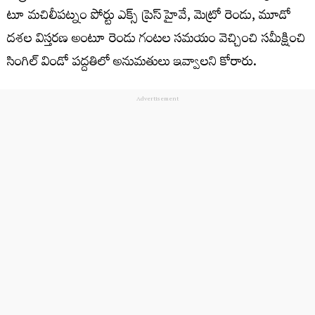
టూ మచిలీపట్నం పోర్టు ఎక్స్ ప్రెస్ హైవే, మెట్రో రెండు, మూడో
దశల విస్తరణ అంటూ రెండు గంటల సమయం వెచ్చించి సమీక్షించి
సింగిల్ విండో పద్దతిలో అనుమతులు ఇవ్వాలని కోరారు.