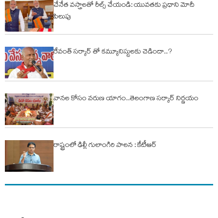
చేనేత వస్త్రాలతో రీల్స్ చేయండి: యువతకు ప్రధాని మోదీ
పిలుపు
రేవంత్ సర్కార్ తో కమ్యూనిస్టులకు చెడిందా..?
వానల కోసం వరుణ యాగం..తెలంగాణ సర్కార్ నిర్ణయం
రాష్ట్రంలో ఢిల్లీ గులాంగిరి పాలన : కేటీఆర్