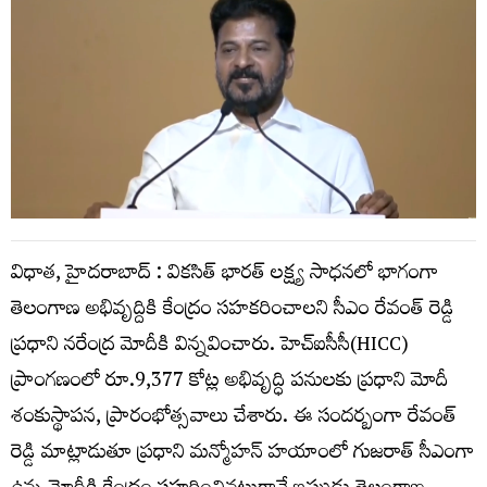
విధాత, హైదరాబాద్ : వికసిత్ భారత్ లక్ష్య సాధనలో భాగంగా
తెలంగాణ అభివృద్దికి కేంద్రం సహకరించాలని సీఎం రేవంత్ రెడ్డి
ప్రధాని నరేంద్ర మోదీకి విన్నవించారు. హెచ్ఐసీసీ(HICC)
ప్రాంగణంలో రూ.9,377 కోట్ల అభివృద్ధి పనులకు ప్రధాని మోదీ
శంకుస్థాపన, ప్రారంభోత్సవాలు చేశారు. ఈ సందర్బంగా రేవంత్
రెడ్డి మాట్లాడుతూ ప్రధాని మన్మోహన్ హయాంలో గుజరాత్ సీఎంగా