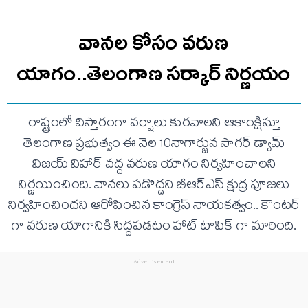
వానల కోసం వరుణ
యాగం..తెలంగాణ సర్కార్ నిర్ణయం
రాష్ట్రంలో విస్తారంగా వర్షాలు కురవాలని ఆకాంక్షిస్తూ
తెలంగాణ ప్రభుత్వం ఈ నెల 10నాగార్జున సాగర్ డ్యామ్
విజయ్ విహార్ వద్ద వరుణ యాగం నిర్వహించాలని
నిర్ణయించింది. వానలు పడొద్దని బీఆర్ఎస్ క్షుద్ర పూజలు
నిర్వహించిందని ఆరోపించిన కాంగ్రెస్ నాయకత్వం.. కౌంటర్
గా వరుణ యాగానికి సిద్దపడటం హాట్ టాపిక్ గా మారింది.