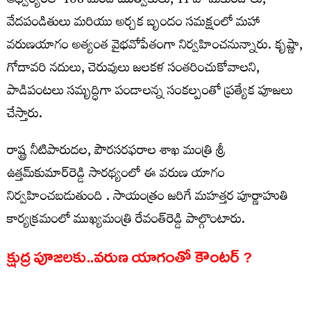
ఆధ్వర్యంలో 108 మంది ఋత్వికులు, 11 హోమకుండాలు,
వేదపండితులు మరియు అర్చక బృందం సమక్షంలో మహా
వరుణయాగం అత్యంత వైభవోపేతంగా నిర్వహించనున్నారు. కృష్ణా,
గోదావరి నదులు, చెరువులు జలకళ సంతరించుకోవాలని,
పాడిపంటలు సమృద్ధిగా పండాలన్న సంకల్పంతో ప్రత్యేక పూజలు
చేస్తారు.
రాష్ట్ర నీటిపారుదల, పౌరసరఫరాల శాఖ మంత్రి శ్రీ
ఉత్తమ్‌కుమార్‌రెడ్డి సారథ్యంలో ఈ వరుణ యాగం
నిర్వహించబడుతుంది . సాయంత్రం జరిగే మహత్తర పూర్ణాహుతి
కార్యక్రమంలో ముఖ్యమంత్రి రేవంత్‌రెడ్డి పాల్గొంటారు.
క్షుద్ర పూజలకు..వరుణ యాగంతో కౌంటర్ ?
తెలంగాణలో వర్షాలు పడవద్దని, కరువు రావాలని, ప్రభుత్వం
అస్థిరతకు గురవ్వాలని ప్రతిపక్ష బీఆర్ఎస్ నేత హరీశ్ రావు క్షుద్ర