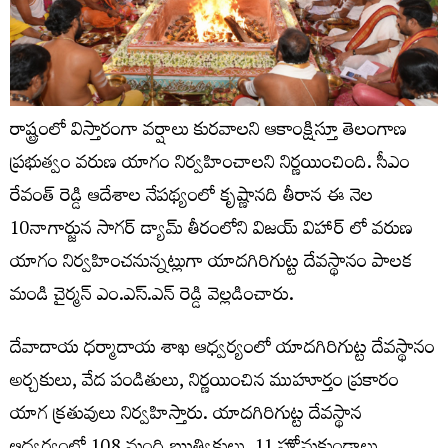
రాష్ట్రంలో విస్తారంగా వర్షాలు కురవాలని ఆకాంక్షిస్తూ తెలంగాణ
ప్రభుత్వం వరుణ యాగం నిర్వహించాలని నిర్ణయించింది. సీఎం
రేవంత్ రెడ్డి ఆదేశాల నేపథ్యంలో కృష్ణానది తీరాన ఈ నెల
10నాగార్జున సాగర్ డ్యామ్ తీరంలోని విజయ్ విహార్ లో వరుణ
యాగం నిర్వహించనున్నట్లుగా యాదగిరిగుట్ట దేవస్థానం పాలక
మండి చైర్మన్ ఎం.ఎస్.ఎన్ రెడ్డి వెల్లడించారు.
దేవాదాయ ధర్మాదాయ శాఖ ఆధ్వర్యంలో యాదగిరిగుట్ట దేవస్థానం
అర్చకులు, వేద పండితులు, నిర్ణయించిన ముహూర్తం ప్రకారం
యాగ క్రతువులు నిర్వహిస్తారు. యాదగిరిగుట్ట దేవస్థాన