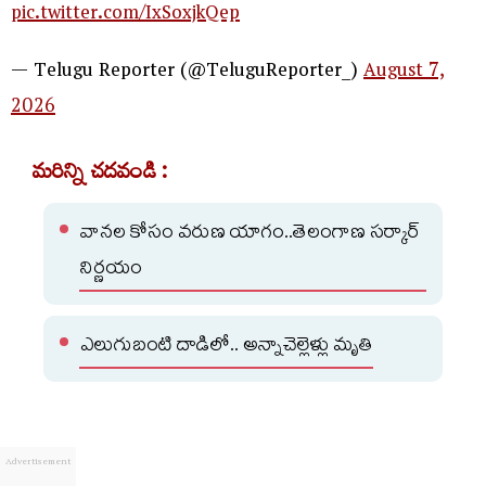
pic.twitter.com/IxSoxjkQep
— Telugu Reporter (@TeluguReporter_)
August 7,
2026
మరిన్ని చదవండి :
వానల కోసం వరుణ యాగం..తెలంగాణ సర్కార్
నిర్ణయం
ఎలుగుబంటి దాడిలో.. అన్నాచెల్లెళ్లు మృతి