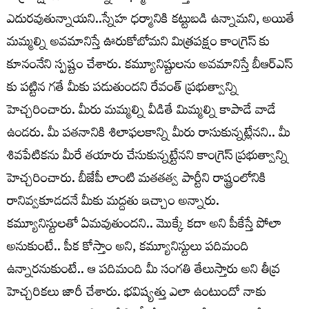
ఎదురవుతున్నాయని..స్నేహ ధర్మానికి కట్టుబడి ఉన్నామని, అయితే
మమ్మల్ని అవమానిస్తే ఊరుకోబోమని మిత్రపక్షం కాంగ్రెస్ కు
కూనంనేని స్పష్టం చేశారు. కమ్యూనిష్టులను అవమానిస్తే బీఆర్ఎస్
కు పట్టిన గతే మీకు పడుతుందని రేవంత్ ప్రభుత్వాన్ని
హెచ్చరించారు. మీరు మమ్మల్ని వీడితే మిమ్మల్ని కాపాడే వాడే
ఉండరు. మీ పతనానికి శిలాఫలకాన్ని మీరు రాసుకున్నట్లేనని.. మీ
శివపేటికను మీరే తయారు చేసుకున్నట్టేనని కాంగ్రెస్ ప్రభుత్వాన్ని
హెచ్చరించారు. బీజేపీ లాంటి మతతత్వ పార్టీని రాష్ట్రంలోనికి
రానివ్వకూడదనే మీకు మద్దతు ఇచ్చాం అన్నారు.
కమ్యూనిస్టులతో ఏమవుతుందని.. మొక్కే కదా అని పీకేస్తే పోలా
అనుకుంటే.. పీక కోస్తాం అని, కమ్యూనిస్టులు పదిమంది
ఉన్నారనుకుంటే.. ఆ పదిమంది మీ సంగతి తేలుస్తారు అని తీవ్ర
హెచ్చరికలు జారీ చేశారు. భవిష్యత్తు ఎలా ఉంటుందో నాకు