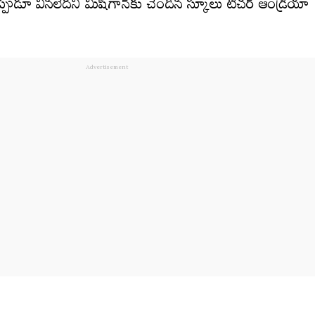
ఎప్పుడూ వినలేదని మిషిగాన్‌కు చెందిన స్కూలు టీచర్‌ ఆండ్రియా