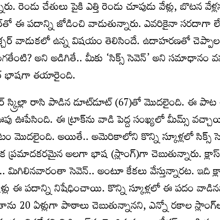
రు. రెండు చేతులు పైకి ఎత్తి రెండు చూపుడు వేళ్లు, బొటన వేళ్ల
్‌తో ఈ పదాన్ని జోడించి వాడుతున్నారు. ఎవరికైనా సరదాగా లేదా
శ్చర్‌ వాడుకలో ఉన్న విషయం తెలిసిందే. ఉదాహరణతో చెప్పా
తేంటి? అని అడిగితే.. మీకు ‘సిక్స్‌ సెవెన్‌’ అని సమాధానం వస
ులర్‌ భాషగా తయారైంది.
 స్క్రిల్లా రాసి పాడిన డూట్‌డూట్‌ (67)తో మొదలైంది. ఈ పా
ఊపు ఊపేసింది. ఈ ట్రాక్‌ను వాడి పెద్ద సంఖ్యలో మీమ్స్‌ వచ్చా
స్ఫోటం మొదలైంది. అయితే.. అమెరికాలోని కొన్ని స్కూళ్లలో సిక్స్‌ 
దొక ప్రమాదకరమైన అలగా భాష (స్లాంగ్‌)గా చెబుతున్నారు. క్లాస
మిగిలినవారంతా సెవెన్‌.. అంటూ కేకలు వేస్తున్నారట. ఇది క్లాస్‌న
లు ఈ పదాన్ని నిషేధించాయి. కొన్ని స్కూళ్లలో ఈ పదం వాడిన
. తాను 20 ఏళ్లుగా పాఠాలు చెబుతున్నానని, ఎన్నో రకాల స్లాంగ్‌