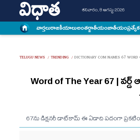
శనివారం, 8 ఆగస్టు 2026
వార్త‌లు
రాజకీయాలు
అంత‌ర్జాతీయం
జాతీయం
ప్రత్యే
TELUGU NEWS
TRENDING
DICTIONARY COM NAMES 67 WORD O
/
/
Word of The Year 67 | వర్డ్‌ ఆఫ్
67ను డిక్షనరీ డాట్‌కామ్‌ ఈ ఏడాది పదంగా ప్రకట