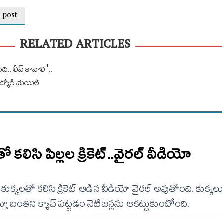
 post
RELATED ARTICLES
ది.. లీవ్ కావాలి"..
ద్యోగి మెయిల్
ో కలిసి పిల్లల క్రికెట్..వైరల్ వీడియో
 కుక్కలతో కలిసి క్రికెట్ ఆడిన వీడియో వైరల్ అవుతోంది. కుక్కలు 
చేస్తూ బంతిని క్యాచ్ పట్టడం నెటిజన్లను ఆకట్టుకుంటోంది.