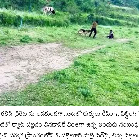
లిసి క్రికెట్ ను ఆడతుండగా..ఆటలో కుక్కలు కీపింగ్, ఫిల్డింగ్ చ
ితో క్యాచ్ పట్టడం వినడానికే వింతగా ఉన్న ఇందుకు సంబంధ
ి పర్వత ప్రాంతంలోని ఓ పల్లెటూరి మట్టి పిచ్‌పై, చిన్న పిల్లల