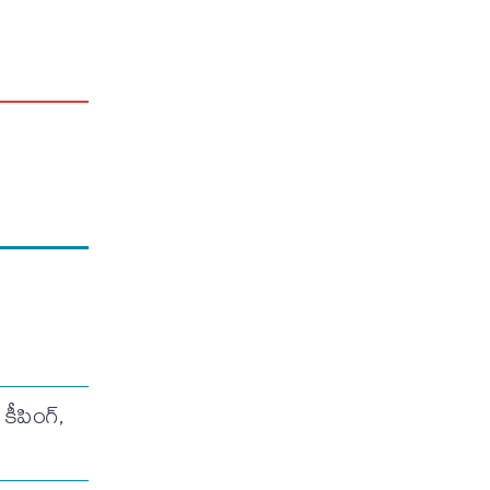
కీపింగ్,