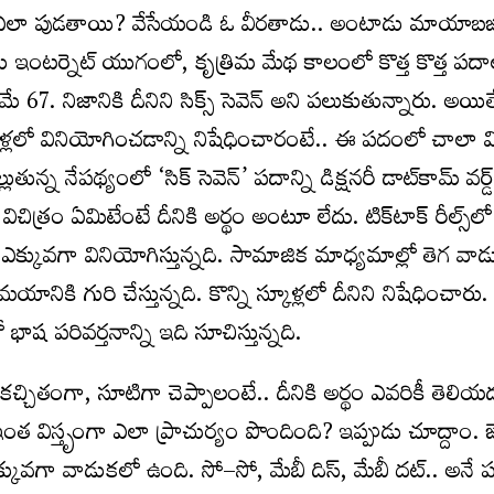
 ఎలా పుడతాయి? వేసేయండి ఓ వీరతాడు.. అంటాడు మాయాబజా
ు ఇంటర్నెట్‌ యుగంలో, కృత్రిమ మేథ కాలంలో కొత్త కొత్త పదా
 67. నిజానికి దీనిని సిక్స్‌ సెవెన్‌ అని పలుకుతున్నారు. అయితే
్కూళ్లలో వినియోగించడాన్ని నిషేధించారంటే.. ఈ పదంలో చాల
లుతున్న నేపథ్యంలో ‘సిక్‌ సెవెన్‌’ పదాన్ని డిక్షనరీ డాట్‌కామ్‌ వర్డ్‌
చిత్రం ఏమిటేంటే దీనికి అర్థం అంటూ లేదు. టిక్‌టాక్‌ రీల్స్‌లో
 జీ ఎక్కువగా వినియోగిస్తున్నది. సామాజిక మాధ్యమాల్లో తెగ వా
కి గురి చేస్తున్నది. కొన్ని స్కూళ్లలో దీనిని నిషేధించారు.
ాష పరివర్తనాన్ని ఇది సూచిస్తున్నది.
టి? కచ్చితంగా, సూటిగా చెప్పాలంటే.. దీనికి అర్థం ఎవరికీ తెలియ
ిస్తృంగా ఎలా ప్రాచుర్యం పొందింది? ఇప్పుడు చూద్దాం. జెన
‌ ఎక్కువగా వాడుకలో ఉంది. సో–సో, మేబీ దిస్‌, మేబీ దట్‌.. అనే