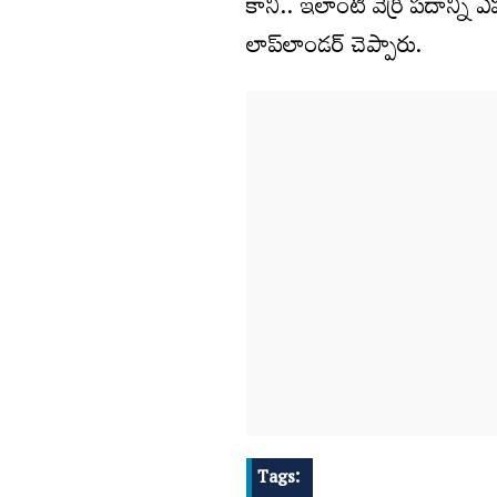
కానీ.. ఇలాంటి వెర్రి పదాన్ని 
లాప్‌లాండర్‌ చెప్పారు.
Tags: