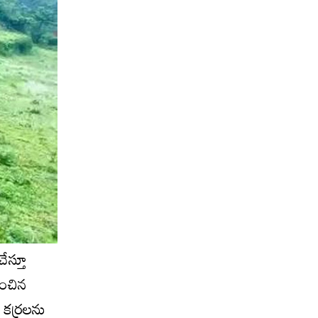
ేస్తూ
ించిన
ు కర్రలను