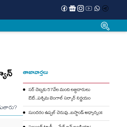
యాన్‌
తాజావార్తలు
సర్ దెబ్బకు 57వేల మంది లబ్ధిదారులు
ఔట్..పశ్చిమ బెంగాల్ సర్కార్ నిర్ణయం
ాడుతారు?
సుందరం ఉప్పల్ చెరువు..బస్టాండ్ అధ్వాన్నం!!