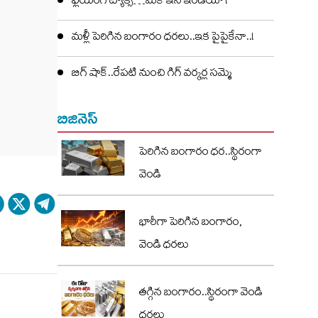
ఫ్లయింగ్ ట్యాక్సీ…మేక్ ఇన్ ఇండియా !
మళ్లీ పెరిగిన బంగారం ధరలు..ఇక పైపైకేనా..!
బిగ్ షాక్..రేపటి నుంచి గిగ్ వర్కర్ల సమ్మె
బిజినెస్
పెరిగిన బంగారం ధర..స్థిరంగా
వెండి
భారీగా పెరిగిన బంగారం,
వెండి ధరలు
తగ్గిన బంగారం..స్థిరంగా వెండి
ధరలు