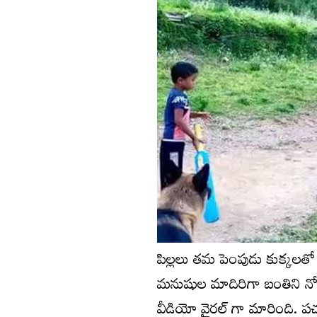
పిల్లలు తమ పెంపుడు కుక్కలతో క
మనుషుల మాదిరిగా బంతిని నోట
వీడియో వైరల్ గా మారింది. పచ్చన