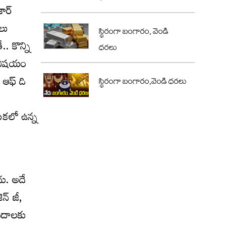
ర్‌
లు
స్థిరంగా బంగారం, వెండి
.. కొన్ని
ధరలు
ా విషయం
 ఆఫ్‌ ది
స్థిరంగా బంగారం,వెండి ధరలు
డుకలో ఉన్న
దు. అదే
్‌ జీ,
 పదాలకు