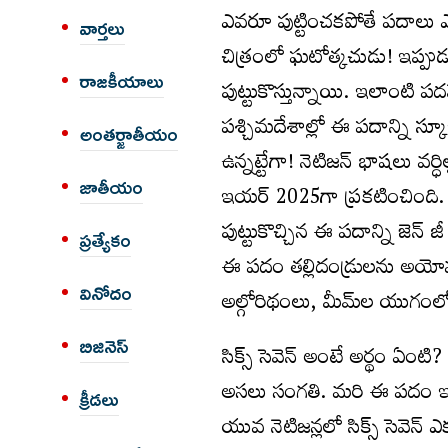
ఎవరూ పుట్టించకపోతే పదాలు
వార్త‌లు
చిత్రంలో ఘటోత్కచుడు! ఇప్పుడ
రాజకీయాలు
పుట్టుకొస్తున్నాయి. ఇలాంటి పదమే
పశ్చిమదేశాల్లో ఈ పదాన్ని స
అంత‌ర్జాతీయం
ఉన్నట్టేగా! నెటిజన్‌ భాషలు వర్ధిల్
జాతీయం
ఇయర్‌ 2025గా ప్రకటించింది. వి
పుట్టుకొచ్చిన ఈ పదాన్ని జెన్‌
ప్రత్యేకం
ఈ పదం తల్లిదండ్రులను అయోమయాని
వినోదం
అల్గోరిథంలు, మీమ్‌ల యుగంలో భ
బిజినెస్
సిక్స్‌ సెవెన్‌ అంటే అర్థం ఏం
అసలు సంగతి. మరి ఈ పదం ఇంత వ
క్రీడలు
యువ నెటిజన్లలో సిక్స్‌ సెవెన్