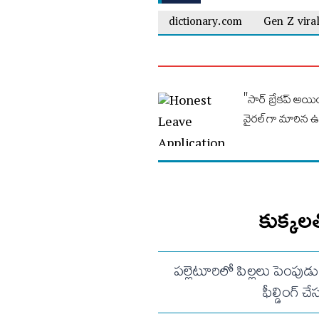
dictionary.com
Gen Z viral
"సార్ బ్రేకప్ అయిం
వైరల్‌గా మారిన ఉ
కుక్కలత
పల్లెటూరిలో పిల్లలు పెంపుడు
ఫీల్డింగ్ 