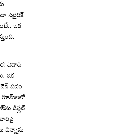
ను
 సెటైరిక్‌
లంటే.. ఒక
్తుంది.
ట ఈ ఏడాది
యి. ఇక
సెవెన్‌ పదం
్‌ రూమ్‌లలో
ు డిస్ట్రబ్‌
వారిపై
లు విన్నాను