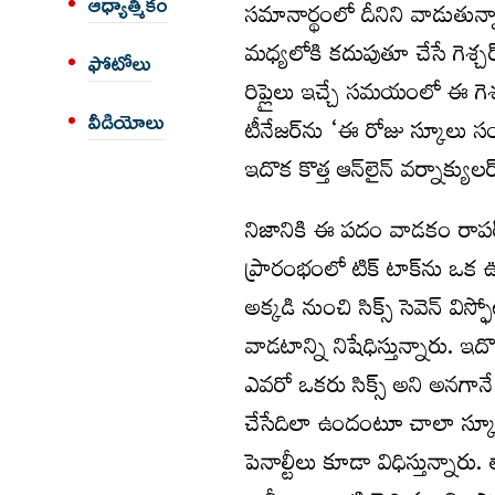
ఆధ్యాత్మికం
సమానార్థంలో దీనిని వాడుతున్నా
మధ్యలోకి కదుపుతూ చేసే గెశ్చర
ఫోటోలు
రిప్లైలు ఇచ్చే సమయంలో ఈ గె
వీడియోలు
టీనేజర్‌ను ‘ఈ రోజు స్కూలు సంగ
ఇదొక కొత్త ఆన్‌లైన్‌ వర్నాక్య
నిజానికి ఈ పదం వాడకం రాపర్‌
ప్రారంభంలో టిక్‌ టాక్‌ను ఒక 
అక్కడి నుంచి సిక్స్‌ సెవెన్‌ వి
వాడటాన్ని నిషేధిస్తున్నారు. ఇ
ఎవరో ఒకరు సిక్స్‌ అని అనగానే.. 
చేసేదిలా ఉందంటూ చాలా స్కూళ్
పెనాల్టీలు కూడా విధిస్తున్నారు