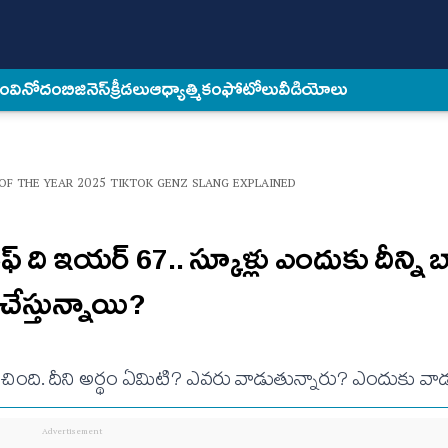
కం
వినోదం
బిజినెస్
క్రీడలు
ఆధ్యాత్మికం
ఫోటోలు
వీడియోలు
F THE YEAR 2025 TIKTOK GENZ SLANG EXPLAINED
‌ ది ఇయర్‌ 67.. స్కూళ్లు ఎందుకు దీన్ని బ్
చేస్తున్నాయి?
ించింది. దీని అర్థం ఏమిటి? ఎవరు వాడుతున్నారు? ఎందుకు వ