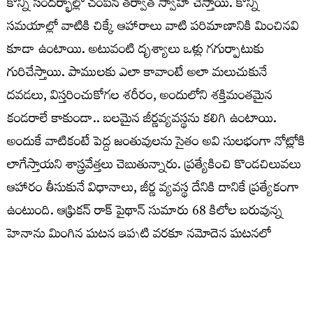
కొన్ని సందర్భాల్లో చంపిన తర్వాత స్వాహా చేస్తాయి. కొన్ని
సమయాల్లో వాటికి చిక్కే ఆహారాలు వాటి పరిమాణానికి మించినవి
కూడా ఉంటాయి. అటువంటి దృశ్యాలు ఒళ్లు గగుర్పాటుకు
గురిచేస్తాయి. పాములకు ఎలా కావాంటే అలా మలుచుకునే
దవడలు, విస్తరించుకోగల శరీరం, అందులోని శక్తిమంతమైన
కండరాలే కాకుండా.. బలమైన జీర్ణవ్యవస్థను కలిగి ఉంటాయి.
అందుకే వాటికంటే పెద్ద జంతువులను సైతం అవి సులభంగా నోట్లోకి
లాగేస్తాయని శాస్త్రవేత్తలు చెబుతున్నారు. ప్రత్యేకించి కొండచిలువలు
ఆహారం తీసుకునే విధానాలు, జీర్ణ వ్యవస్థ దేనికి దానికే ప్రత్యేకంగా
ఉంటుంది. ఆఫ్రికన్‌ రాక్‌ పైథాన్‌ సుమారు 68 కిలోల బరువున్న
హైనాను మింగిన ఘటన ఇప్పటి వరకూ నమోదైన ఘటనల్లో
అతిపెద్దదిగా భావిస్తున్నారు. నేషనల్‌ జియోగ్రాఫిక్‌ చానల్‌ ఈ
ఘటనను 2017లో లైవ్‌ రికార్డు చేసింది. ఈ వీడియోలో 12
అడుగులకు పైగా ఉన్న రాక్‌ పైథాన్‌.. హైనాను మొదట చుట్టేసి,