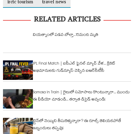
irctc tourism
travel news
RELATED ARTICLES
వియత్నాంలో పడవ బోల్తా..15మంది మృతి
IPL Final Match | ఐపీఎల్ ఫైనల్ మ్యాచ్ వేళ.. క్రికెట్
అభిమానులకు గుడ్‌న్యూస్ చెప్పిన ఐఆర్‌సీటీసీ
Samosa in Train | రైలులో సమోసాలు కొంటున్నారా.. ముందు
ఈ వీడియో చూడండి.. తర్వాత డిసైడ్ అవ్వండి!
ట్రైన్‌లో నెయ్యిని తీసుకెళ్తున్నారా? ఈ రూల్స్ తెలియకపోతే
ఇబ్బందులు తప్పవు!