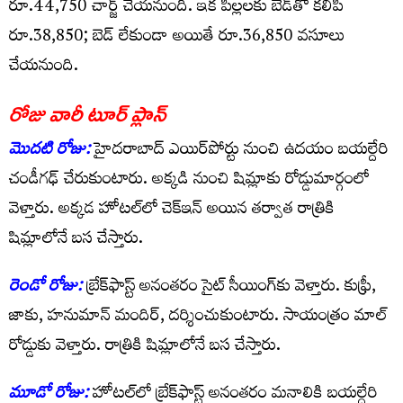
రూ.44,750 చార్జ్ చేయనుంది. ఇక పిల్లలకు బెడ్‌తో కలిపి
రూ.38,850; బెడ్ లేకుండా అయితే రూ.36,850 వసూలు
చేయనుంది.
రోజు వారీ టూర్ ప్లాన్
మొదటి రోజు:
హైదరాబాద్ ఎయిర్‌పోర్టు నుంచి ఉదయం బయల్దేరి
చండీగఢ్ చేరుకుంటారు. అక్కడి నుంచి షిమ్లాకు రోడ్డుమార్గంలో
వెళ్తారు. అక్కడ హోటల్‌లో చెక్‌ఇన్ అయిన తర్వాత రాత్రికి
షిమ్లాలోనే బస చేస్తారు.
రెండో రోజు:
బ్రేక్‌ఫాస్ట్ అనంతరం సైట్ సీయింగ్‌కు వెళ్తారు. కుఫ్రీ,
జాకు, హనుమాన్ మందిర్, దర్శించుకుంటారు. సాయంత్రం మాల్
రోడ్డుకు వెళ్తారు. రాత్రికి షిమ్లాలోనే బస చేస్తారు.
మూడో రోజు:
హోటల్‌లో బ్రేక్‌ఫాస్ట్ అనంతరం మనాలికి బయల్దేరి