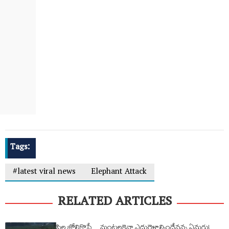
Tags:
#latest viral news
Elephant Attack
RELATED ARTICLES
పిల్ల జోలికొస్తే…మంటలకైనా ఎదురెళ్లాల్సిందేనన్న ఏనుగు!