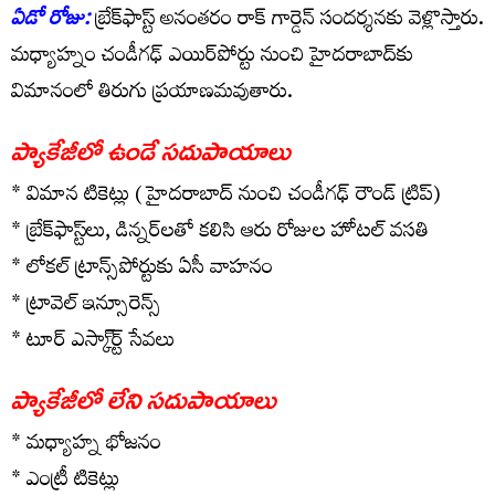
ఏడో రోజు:
బ్రేక్‌ఫాస్ట్ అనంతరం రాక్ గార్డెన్ సందర్శనకు వెళ్లొస్తారు.
మధ్యాహ్నం చండీగఢ్ ఎయిర్‌పోర్టు నుంచి హైదరాబాద్‌కు
విమానంలో తిరుగు ప్రయాణమవుతారు.
ప్యాకేజీలో ఉండే సదుపాయాలు
* విమాన టికెట్లు ( హైదరాబాద్ నుంచి చండీగఢ్ రౌండ్ ట్రిప్)
* బ్రేక్‌ఫాస్ట్‌లు, డిన్నర్‌లతో కలిసి ఆరు రోజుల హోటల్ వసతి
* లోకల్ ట్రాన్స్‌పోర్టుకు ఏసీ వాహనం
* ట్రావెల్ ఇన్సూరెన్స్
* టూర్ ఎస్కా్ర్ట్ సేవలు
ప్యాకేజీలో లేని సదుపాయాలు
* మధ్యాహ్న భోజనం
* ఎంట్రీ టికెట్లు