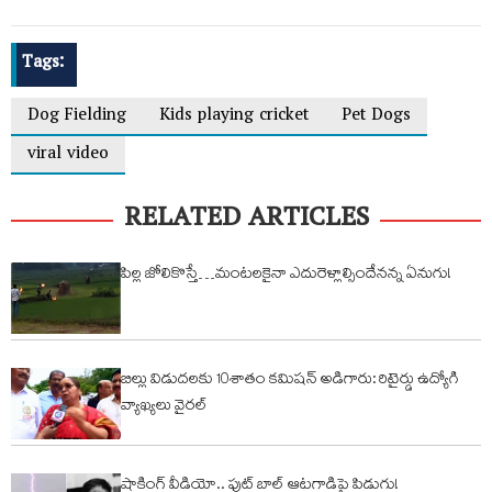
Tags:
Dog Fielding
Kids playing cricket
Pet Dogs
viral video
RELATED ARTICLES
పిల్ల జోలికొస్తే…మంటలకైనా ఎదురెళ్లాల్సిందేనన్న ఏనుగు!
బిల్లు విడుదలకు 10శాతం కమిషన్ అడిగారు: రిటైర్డు ఉద్యోగి
వ్యాఖ్యలు వైరల్
షాకింగ్ వీడియో.. ఫుట్ బాల్ ఆటగాడిపై పిడుగు!