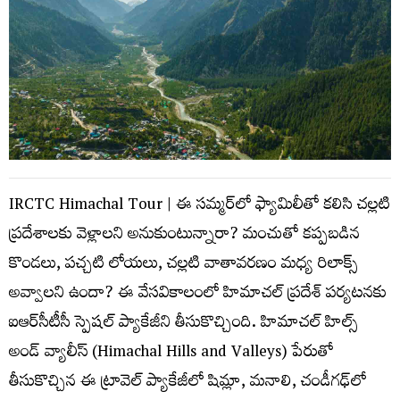
IRCTC Himachal Tour | ఈ సమ్మర్‌లో ఫ్యామిలీతో కలిసి చల్లటి
ప్రదేశాలకు వెళ్లాలని అనుకుంటున్నారా? మంచుతో కప్పబడిన
కొండలు, పచ్చటి లోయలు, చల్లటి వాతావరణం మధ్య రిలాక్స్
అవ్వాలని ఉందా? ఈ వేసవికాలంలో హిమాచల్ ప్రదేశ్‌ పర్యటనకు
ఐఆర్‌సీటీసీ స్పెషల్ ప్యాకేజీని తీసుకొచ్చింది. హిమాచల్ హిల్స్
అండ్ వ్యాలీస్ (Himachal Hills and Valleys) పేరుతో
తీసుకొచ్చిన ఈ ట్రావెల్ ప్యాకేజీలో షిమ్లా, మనాలి, చండీగఢ్‌లో