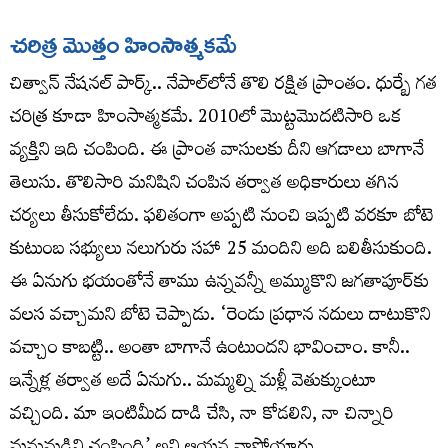
చరిత్ర మొత్తం హింసాత్మకమే
చిత్వాన్‌ నేషనల్‌ పార్క్‌.. నేపాల్‌లోనే తొలి రక్షిత ప్రాంతం. ధుర్బే గత
చరిత్ర కూడా హింసాత్మకమే. 2010లో మొట్టమొదటిసారి ఒక
వ్యక్తిని ఇది చంపింది. ఈ ప్రాంత వాసులకు దీని ఆగడాలు బాగానే
తెలుసు. తొలిసారి మనిషిని చంపిన తర్వాత అధికారులు తగిన
చర్యలు తీసుకోలేదు. ఫలితంగా అప్పటి నుంచి ఇప్పటి వరకూ బోటె
కుటుంబ సభ్యులు నలుగురు సహా 25 మందిని అది బలితీసుకుంది.
ఈ ఏనుగు భయంతోనే తాము ఉన్నవన్నీ అమ్ముకొని జగతాపూర్‌కు
వలస వచ్చామని బోటె చెప్పాడు. ‘రెండు ప్రధాన నదులు దాటుకొని
వచ్చాం కాబట్టి.. అంతా బాగానే ఉంటుందని భావించాం. కానీ..
ఇన్నేళ్ల తర్వాత అదే ఏనుగు.. మమ్మల్ని మళ్లీ వెతుక్కుంటూ
వచ్చింది. మా ఇంటిమీద దాడి చేసి, నా కోడలిని, నా చిన్నారి