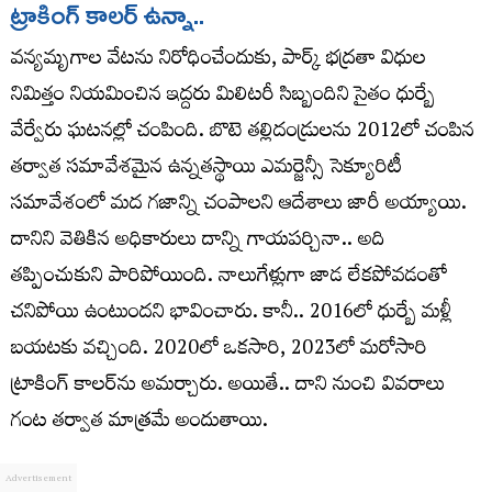
ట్రాకింగ్‌ కాలర్‌ ఉన్నా..
వన్యమృగాల వేటను నిరోధించేందుకు, పార్క్‌ భద్రతా విధుల
నిమిత్తం నియమించిన ఇద్దరు మిలిటరీ సిబ్బందిని సైతం ధుర్బే
వేర్వేరు ఘటనల్లో చంపింది. బొటె తల్లిదండ్రులను 2012లో చంపిన
తర్వాత సమావేశమైన ఉన్నతస్థాయి ఎమర్జెన్సీ సెక్యూరిటీ
సమావేశంలో మద గజాన్ని చంపాలని ఆదేశాలు జారీ అయ్యాయి.
దానిని వెతికిన అధికారులు దాన్ని గాయపర్చినా.. అది
తప్పించుకుని పారిపోయింది. నాలుగేళ్లుగా జాడ లేకపోవడంతో
చనిపోయి ఉంటుందని భావించారు. కానీ.. 2016లో ధుర్బే మళ్లీ
బయటకు వచ్చింది. 2020లో ఒకసారి, 2023లో మరోసారి
ట్రాకింగ్‌ కాలర్‌ను అమర్చారు. అయితే.. దాని నుంచి వివరాలు
గంట తర్వాత మాత్రమే అందుతాయి.