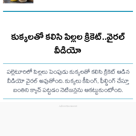
కుక్కలతో కలిసి పిల్లల క్రికెట్..వైరల్
వీడియో
పల్లెటూరిలో పిల్లలు పెంపుడు కుక్కలతో కలిసి క్రికెట్ ఆడిన
వీడియో వైరల్ అవుతోంది. కుక్కలు కీపింగ్, ఫీల్డింగ్ చేస్తూ
బంతిని క్యాచ్ పట్టడం నెటిజన్లను ఆకట్టుకుంటోంది.