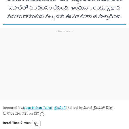
నేపాల్‌లో సంచలనం రేపింది. అందునా.. రెండు ప్రధాన
నదులు దాటుకుని వచ్చి మరీ ఈ ఘాతుకానికి పాల్పడింది.
Reported by:
Edited by:
విధాత ట్రెండింగ్ డెస్క్
Jagan Mohan Talluri
|
ట్రెండింగ్
|
|
Jul 07, 2026, 7:21 pm IST
Read Time:
7 mins