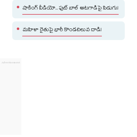
షాకింగ్ వీడియో.. ఫుట్ బాల్ ఆటగాడిపై పిడుగు!
మహిళా రైతుపై భారీ కొండచిలువ దాడి!