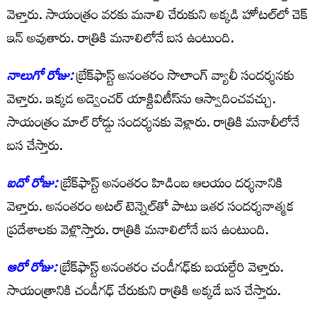
వెళ్తారు. సాయంత్రం వరకు మనాలి చేరుకుని అక్కడి హోటల్‌లో చెక్
ఇన్ అవుతారు. రాత్రికి మనాలిలోనే బస ఉంటుంది.
నాలుగో రోజు:
బ్రేక్‌ఫాస్ట్ అనంతరం సొలాంగ్ వ్యాలీ సందర్శనకు
వెళ్తారు. ఇక్కడ అడ్వెంచర్ యాక్టివిటీస్‌ను ఆస్వాదించవచ్చు.
సాయంత్రం మాల్ రోడ్డు సందర్శనకు వెళ్లారు. రాత్రికి మనాలీలోనే
బస చేస్తారు.
ఐదో రోజు:
బ్రేక్‌ఫాస్ట్ అనంతరం హిడింబ ఆలయం దర్శనానికి
వెళ్తారు. అనంతరం అటల్ టెన్నెల్‌తో పాటు ఇతర సందర్శనాత్మక
ప్రదేశాలకు వెళ్లొస్తారు. రాత్రికి మనాలిలోనే బస ఉంటుంది.
ఆరో రోజు:
బ్రేక్‌ఫాస్ట్ అనంతరం చండీగఢ్‌కు బయల్దేరి వెళ్తారు.
సాయంత్రానికి చండీగఢ్ చేరుకుని రాత్రికి అక్కడే బస చేస్తారు.