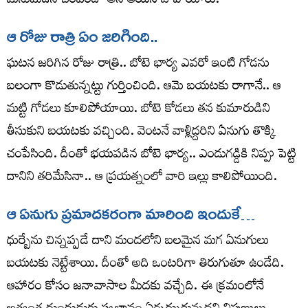
మనుమడిని చంపింది’ అని ఆయన వాపోయారు.
ఆ రోజు రాత్రి ఏం జరిగింది..
ఘటన జరిగిన రోజు రాత్రి.. బోటె భార్య ఎవరో ఇంటి గోడను
బలంగా కొడుతున్నట్టు గుర్తించింది. ఆమె బయటకు రాగానే.. ఆ
మట్టి గోడలు కూలిపోయాయి. బోటె కోడలు తన కుమారుడిని
తీసుకుని బయటకు వచ్చింది. వెంటనే వాళ్లిద్దరిని ఏనుగు తొక్కి
చంపేసింది. దీంతో భయపడిన బోటె భార్య.. ఎండుగడ్డికి నిప్పు పెట్టి
దానిని తరిమేసినా.. ఆ ప్రయత్నంలో వారి ఇల్లు కాలిపోయింది.
ఆ ఏనుగు ప్రమాదకరంగా మారింది ఇందుకే…
ధుర్బేను చిన్నప్పడే దాని మందలోని బలమైన మగ ఏనుగులు
బయటకు నెట్టేశాయి. దీంతో అది ఒంటరిగా తిరుగుతూ ఉండేది.
ఆహారం కోసం జనావాసాల మీదకు వచ్చేది. ఈ క్రమంలోనే