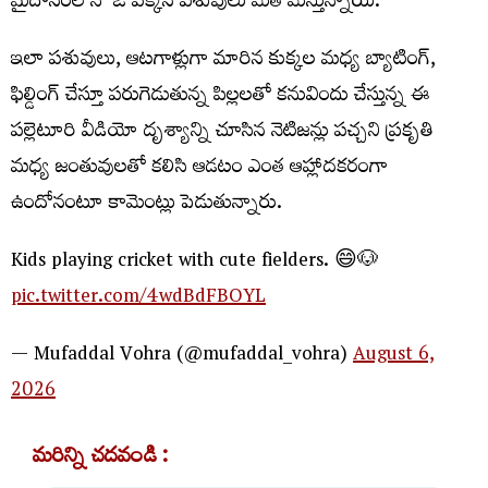
మైదానంలోనో ఓ పక్కన పశువులు మేత మేస్తున్నాయి.
ఇలా పశువులు, ఆటగాళ్లుగా మారిన కుక్కల మధ్య బ్యాటింగ్,
ఫిల్డింగ్ చేస్తూ పరుగెడుతున్న పిల్లలతో కనువిందు చేస్తున్న ఈ
పల్లెటూరి వీడియో దృశ్యాన్ని చూసిన నెటిజన్లు పచ్చని ప్రకృతి
మధ్య జంతువులతో కలిసి ఆడటం ఎంత ఆహ్లాదకరంగా
ఉందోనంటూ కామెంట్లు పెడుతున్నారు.
Kids playing cricket with cute fielders. 😄🐶
pic.twitter.com/4wdBdFBOYL
— Mufaddal Vohra (@mufaddal_vohra)
August 6,
2026
మరిన్ని చదవండి :