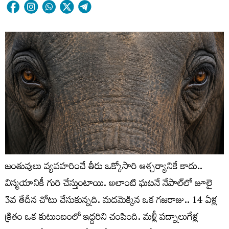
జంతువులు వ్యవహరించే తీరు ఒక్కోసారి ఆశ్చర్యానికే కాదు..
విస్మయానికీ గురి చేస్తుంటాయి. అలాంటి ఘటనే నేపాల్‌లో జూలై
3వ తేదీన చోటు చేసుకున్నది. మదమెక్కిన ఒక గజరాజు.. 14 ఏళ్ల
క్రితం ఒక కుటుంబంలో ఇద్దరిని చంపింది. మళ్లీ పద్నాలుగేళ్ల