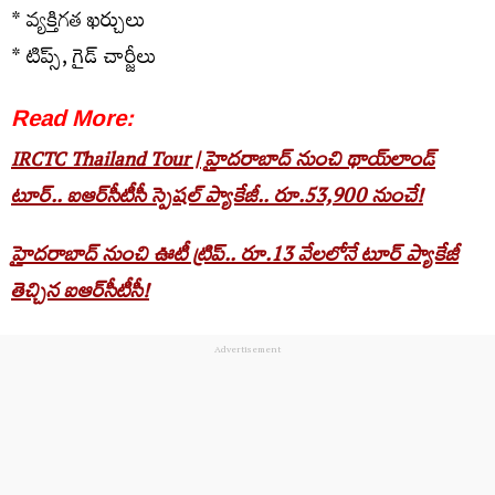
* వ్యక్తిగత ఖర్చులు
* టిప్స్, గైడ్ చార్జీలు
Read More:
IRCTC Thailand Tour | హైదరాబాద్ నుంచి థాయ్‌లాండ్
టూర్.. ఐఆర్‌సీటీసీ స్పెషల్ ప్యాకేజీ.. రూ.53,900 నుంచే!
హైదరాబాద్ నుంచి ఊటీ ట్రిప్.. రూ.13 వేలలోనే టూర్ ప్యాకేజీ
తెచ్చిన ఐఆర్‌సీటీసీ!