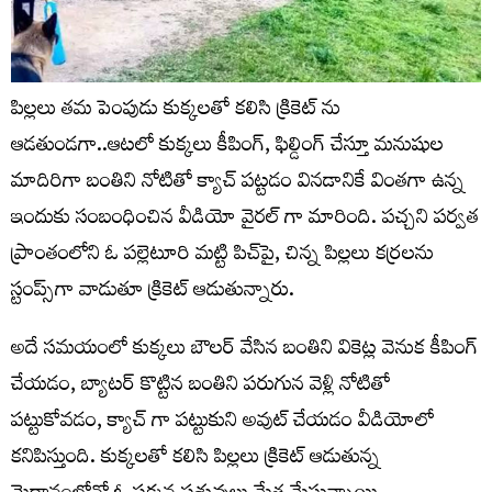
పిల్లలు తమ పెంపుడు కుక్కలతో కలిసి క్రికెట్ ను
ఆడతుండగా..ఆటలో కుక్కలు కీపింగ్, ఫిల్డింగ్ చేస్తూ మనుషుల
మాదిరిగా బంతిని నోటితో క్యాచ్ పట్టడం వినడానికే వింతగా ఉన్న
ఇందుకు సంబంధించిన వీడియో వైరల్ గా మారింది. పచ్చని పర్వత
ప్రాంతంలోని ఓ పల్లెటూరి మట్టి పిచ్‌పై, చిన్న పిల్లలు కర్రలను
స్టంప్స్‌గా వాడుతూ క్రికెట్ ఆడుతున్నారు.
అదే సమయంలో కుక్కలు బౌలర్ వేసిన బంతిని వికెట్ల వెనుక కీపింగ్
చేయడం, బ్యాటర్ కొట్టిన బంతిని పరుగున వెళ్లి నోటితో
పట్టుకోవడం, క్యాచ్ గా పట్టుకుని అవుట్ చేయడం వీడియోలో
కనిపిస్తుంది. కుక్కలతో కలిసి పిల్లలు క్రికెట్ ఆడుతున్న