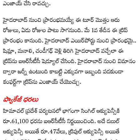
ఎంజాయ్ చేసి రావచ్చు.
హైదరాబాద్ నుంచి ప్రారంభమయ్యే ఈ టూర్ మొత్తం ఆరు
రోజులు, ఏడు రోజుల పాటు సాగనుంది. మే 1వ తేదీన ఈ ట్రిప్
ప్రారంభం కానుంది. హైదరాబాద్ ఎయిర్‌పోర్టు నుంచి ప్రారంభమై..
షిమ్లా, మనాలి, చండీగఢ్‌ వెళ్లి తిరిగి హైదరాబాద్ వచ్చేలా ఈ
ట్రిప్‌ను ఐఆర్‌సీటీసీ షెడ్యూల్ చేసింది. హైదరాబాద్ నుంచి విమానం
ద్వారా జర్నీ ఉంటుంది కాబట్టి ఎక్కువగా ఇబ్బంది పడకుండా
కంఫర్ట్‌గా ట్రిప్‌ను ఎంజాయ్ చేయొచ్చు.
ప్యాకేజీ ధరలు
హిమాచల్ ప్రదేశ్ పర్యటనలో భాగంగా సింగిల్ ఆక్యుపెన్సీకి
రూ.61,100 ధరను ఐఆర్‌సీటీసీ నిర్ణయించింది. అదే డబుల్
ఆక్యుపెన్సీ అయితే రూ.47వేలు, ట్రిపుల్ ఆక్యుపెన్సీ అయితే