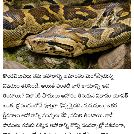
కొండచిలువలు తమ ఆహారాన్ని అమాంతం మింగేస్తాయన్న
విషయం తెలిసిందే. అయితే ఎంతటి భారీ కాయాన్ని అవి
తింటాయి? నిజానికి పాములు ఆహారం తీసుకునే విధానం యావత్‌
జంతు ప్రపంచంలోనే పూర్తిగా భిన్నమైనది. మనుషులు, ఇతర
క్షీరదాలు ఆహారాన్ని ముక్కలు చేసి, నమిలి తింటాయి. కానీ
పాములు తమకు చిక్కిన ఆహారాన్ని కొన్ని సందర్భాల్లో సజీవంగా,