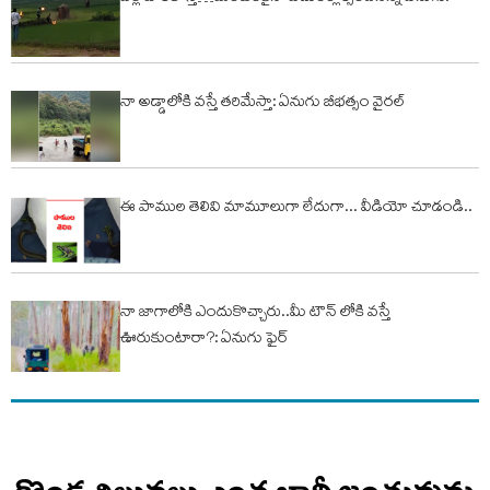
నా అడ్డాలోకి వస్తే తరిమేస్తా: ఏనుగు బీభత్సం వైరల్
ఈ పాముల తెలివి మామూలుగా లేదుగా... వీడియో చూడండి..
నా జాగాలోకి ఎందుకొచ్చారు..మీ టౌన్ లోకి వస్తే
ఊరుకుంటారా?: ఏనుగు ఫైర్