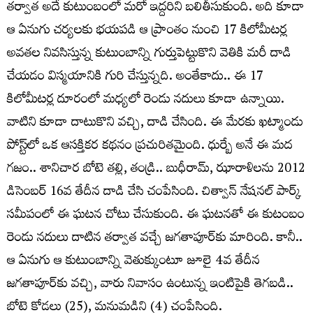
తర్వాత అదే కుటుంబంలో మరో ఇద్దరిని బలితీసుకుంది. అది కూడా
ఆ ఏనుగు చర్యలకు భయపడి ఆ ప్రాంతం నుంచి 17 కిలోమీటర్ల
అవతల నివసిస్తున్న కుటుంబాన్ని గుర్తుపెట్టుకొని వెతికి మరీ దాడి
చేయడం విస్మయానికి గురి చేస్తున్నది. అంతేకాదు.. ఈ 17
కిలోమీటర్ల దూరంలో మధ్యలో రెండు నదులు కూడా ఉన్నాయి.
వాటిని కూడా దాటుకొని వచ్చి, దాడి చేసింది. ఈ మేరకు ఖట్మాండు
పోస్ట్‌లో ఒక ఆసక్తికర కథనం ప్రచురితమైంది. ధుర్బే అనే ఈ మద
గజం.. శానిచార బోటె తల్లి, తండ్రి.. బుధీరామ్‌, ఝారాళిలను 2012
డిసెంబర్‌ 16వ తేదీన దాడి చేసి చంపేసింది. చిత్వాన్‌ నేషనల్‌ పార్క్‌
సమీపంలో ఈ ఘటన చోటు చేసుకుంది. ఈ ఘటనతో ఈ కుటంబం
రెండు నదులు దాటిన తర్వాత వచ్చే జగతాపూర్‌కు మారింది. కానీ..
ఆ ఏనుగు ఆ కుటుంబాన్ని వెతుక్కుంటూ జూలై 4వ తేదీన
జగతాపూర్‌కు వచ్చి, వారు నివాసం ఉంటున్న ఇంటిపైకి తెగబడి..
బోటె కోడలు (25), మనుమడిని (4) చంపేసింది.