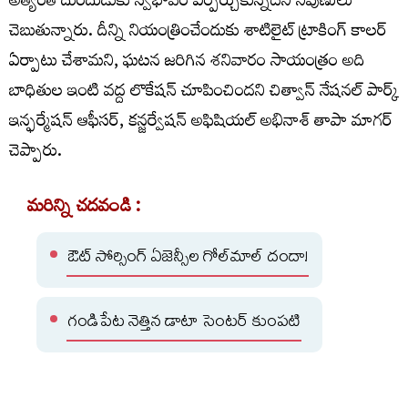
అత్యంత దుందుడుకు స్వభావం ఏర్పర్చుకున్నదని నిపుణులు
చెబుతున్నారు. దీన్ని నియంత్రించేందుకు శాటిలైట్‌ ట్రాకింగ్‌ కాలర్‌
ఏర్పాటు చేశామని, ఘటన జరిగిన శనివారం సాయంత్రం అది
బాధితుల ఇంటి వద్ద లొకేషన్‌ చూపించిందని చిత్వాన్‌ నేషనల్‌ పార్క్‌
ఇన్ఫర్మేషన్‌ ఆఫీసర్‌, కన్జర్వేషన్‌ అఫిషియల్‌ అభినాశ్‌ తాపా మాగర్‌
చెప్పారు.
మరిన్ని చదవండి :
ఔట్ సోర్సింగ్ ఏజెన్సీల గోల్‌మాల్‌ దందా!
గండిపేట నెత్తిన డాటా సెంటర్‌ కుంపటి