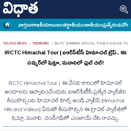
వార్త‌లు
రాజకీయాలు
అంత‌ర్జాతీయం
జాతీయం
ప్రత్యేకం
వినోద
TELUGU NEWS
TRENDING
IRCTC SUMMER SPECIAL TOUR PACKAGE TO H
/
/
IRCTC Himachal Tour | ఐఆర్‌సీటీసీ హిమాచల్ ట్రిప్.. ఈ
సమ్మర్‌లో షిమ్లా, మనాలిలో ఫుల్ చిల్!
IRCTC Himachal Tour | ఈ వేసవి కాలంలో హిమాచల్
అందాలను ఆస్వాదించేందుకు ఐఆర్‌సీటీసీ ప్రత్యేక ప్యాకేజీని
తీసుకొచ్చింది. హిమాచల్ హిల్స్ అండ్ వ్యాలీస్ (Himachal
Hills and Valleys) పేరుతో తీసుకొచ్చిన ఈ ట్రావెల్ ప్యాకేజీలో
షిమ్లా, మనాలి, చండీగఢ్‌లో ఎంజాయ్ చేసి రావచ్చు.