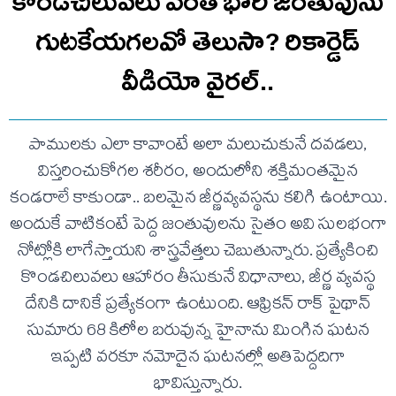
కొండచిలువలు ఎంత భారీ జంతువును
గుటకేయగలవో తెలుసా? రికార్డెడ్‌
వీడియో వైరల్‌..
పాములకు ఎలా కావాంటే అలా మలుచుకునే దవడలు,
విస్తరించుకోగల శరీరం, అందులోని శక్తిమంతమైన
కండరాలే కాకుండా.. బలమైన జీర్ణవ్యవస్థను కలిగి ఉంటాయి.
అందుకే వాటికంటే పెద్ద జంతువులను సైతం అవి సులభంగా
నోట్లోకి లాగేస్తాయని శాస్త్రవేత్తలు చెబుతున్నారు. ప్రత్యేకించి
కొండచిలువలు ఆహారం తీసుకునే విధానాలు, జీర్ణ వ్యవస్థ
దేనికి దానికే ప్రత్యేకంగా ఉంటుంది. ఆఫ్రికన్‌ రాక్‌ పైథాన్‌
సుమారు 68 కిలోల బరువున్న హైనాను మింగిన ఘటన
ఇప్పటి వరకూ నమోదైన ఘటనల్లో అతిపెద్దదిగా
భావిస్తున్నారు.