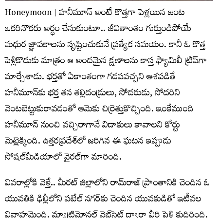
Honeymoon | హనీమూన్ అంటే కొత్తగా పెళ్లయిన జంట
ఒకరినొకరు అర్థం చేసుకుంటూ.. జీవితాంతం గుర్తుండిపోయే
మధుర జ్ఞాపకాలను సృష్టించుకునే ప్రత్యేక సమయం. కానీ ఓ కొత్త
పెళ్లికొడుకు మాత్రం ఆ అందమైన క్షణాలను కాస్త ఫ్యామిలీ ట్రిప్‌గా
మార్చేశాడు. భర్తతో ఏకాంతంగా గడపవచ్చని ఆశపడితే
హనీమూన్‌కు భర్త తన తల్లిదండ్రులు, సోదరుడు, సోదరిని
వెంటబెట్టుకురావడంతో ఆమెకు చిర్రెత్తుకొచ్చింది. ఇంకేముంది
హనీమూన్ నుంచి వచ్చిరాగానే విడాకులు కావాలని కోర్టు
మెట్లెక్కింది. ఉత్తరప్రదేశ్‌లో జరిగిన ఈ ఘటన ఇప్పుడు
సోషల్‌మీడియాలో వైరల్‌గా మారింది.
వివరాల్లోకి వెళ్తే.. మీరట్ జిల్లాలోని రామ్‌రాజ్ ప్రాంతానికి చెందిన ఓ
యువతికి ఢిల్లీలోని పటేల్‌ నగర్‌కు చెందిన యువకుడితో ఇటీవల
వివాహమైంది. మ్యాట్రిమోనల్ వెబ్‌సైట్ ద్వారా వీరి పెళ్లి కుదిరింది.