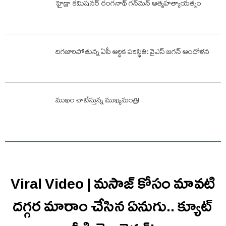
హైడ్రా కమిషనర్ రంగనాథ్ గన్‌మెన్ ఆత్మహత్యాయత్నం
దిగజారిపోతున్న ఏపీ ఆర్థిక పరిస్థితి: వైఎస్ జగన్ ఆందోళన
ముఖం చాటేస్తున్న ముఖ్యమంత్రి!
Viral Video | మసాజ్ కోసం మావటి
దగ్గర మారాం చేసిన ఏనుగు.. క్యూట్