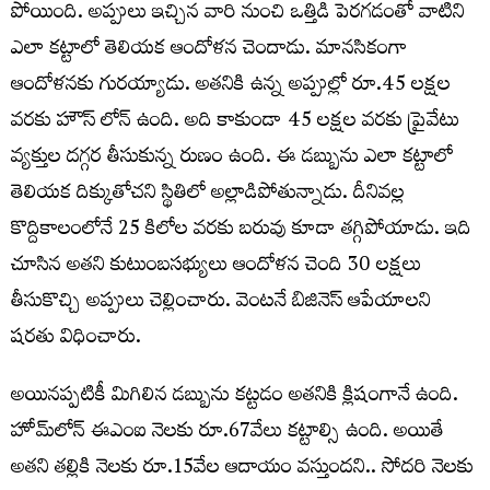
పోయింది. అప్పులు ఇచ్చిన వారి నుంచి ఒత్తిడి పెరగడంతో వాటిని
ఎలా కట్టాలో తెలియక ఆందోళన చెందాడు. మానసికంగా
ఆందోళనకు గురయ్యాడు. అతనికి ఉన్న అప్పుల్లో రూ.45 లక్షల
వరకు హౌస్ లోన్ ఉంది. అది కాకుండా 45 లక్షల వరకు ప్రైవేటు
వ్యక్తుల దగ్గర తీసుకున్న రుణం ఉంది. ఈ డబ్బును ఎలా కట్టాలో
తెలియక దిక్కుతోచని స్థితిలో అల్లాడిపోతున్నాడు.
దీనివల్ల
కొద్దికాలంలోనే 25 కిలోల వరకు బరువు కూడా తగ్గిపోయాడు.
ఇది
చూసిన అతని కుటుంబసభ్యులు ఆందోళన చెంది 30 లక్షలు
తీసుకొచ్చి అప్పులు చెల్లించారు.
వెంటనే బిజినెస్ ఆపేయాలని
షరతు విధించారు.
అయినప్పటికీ మిగిలిన డబ్బును కట్టడం అతనికి క్లిషంగానే ఉంది.
హోమ్‌లోన్ ఈఎంఐ నెలకు రూ.67వేలు కట్టాల్సి ఉంది. అయితే
అతని తల్లికి నెలకు రూ.15వేల ఆదాయం వస్తుందని.. సోదరి నెలకు