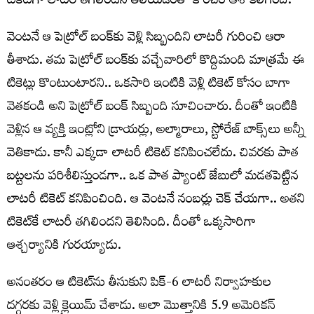
టికెట్‌గా లాటరీ తగిలిందని తెలియడంతో కొంచెం ఆశ కలిగింది.
వెంటనే ఆ పెట్రోల్ బంక్‌కు వెళ్లి సిబ్బందిని లాటరీ గురించి ఆరా
తీశాడు. తమ పెట్రోల్ బంక్‌కు వచ్చేవారిలో కొద్దిమంది మాత్రమే ఈ
టికెట్లు కొంటుంటారని.. ఒకసారి ఇంటికి వెళ్లి టికెట్‌ కోసం బాగా
వెతకండి అని పెట్రోల్ బంక్ సిబ్బంది సూచించారు. దీంతో ఇంటికి
వెళ్లిన ఆ వ్యక్తి ఇంట్లోని డ్రాయర్లు, అల్మారాలు, స్టోరేజ్ బాక్స్‌లు అన్నీ
వెతికాడు. కానీ ఎక్కడా లాటరీ టికెట్ కనిపించలేదు. చివరకు పాత
బట్టలను పరిశీలిస్తుండగా.. ఒక పాత ప్యాంట్ జేబులో మడతపెట్టిన
లాటరీ టికెట్ కనిపించింది. ఆ వెంటనే నంబర్లు చెక్ చేయగా.. అతని
టికెట్‌‌కే లాటరీ తగిలిందని తెలిసింది. దీంతో ఒక్కసారిగా
ఆశ్చర్యానికి గురయ్యాడు.
అనంతరం ఆ టికెట్‌ను తీసుకుని పిక్-6 లాటరీ నిర్వాహకుల
దగ్గరకు వెళ్లి క్లైయిమ్‌ చేశాడు. అలా మొత్తానికి 5.9 అమెరికన్