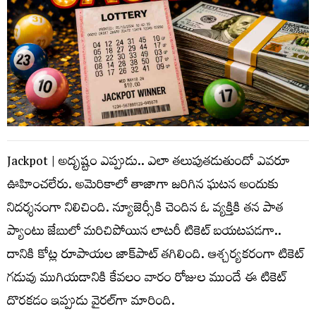
Jackpot | అదృష్టం ఎప్పుడు.. ఎలా తలుపుతడుతుందో ఎవరూ
ఊహించలేరు. అమెరికాలో తాజాగా జరిగిన ఘటన అందుకు
నిదర్శనంగా నిలిచింది. న్యూజెర్సీకి చెందిన ఓ వ్యక్తికి తన పాత
ప్యాంటు జేబులో మరిచిపోయిన లాటరీ టికెట్ బయటపడగా..
దానికి కోట్ల రూపాయల జాక్‌పాట్ తగిలింది. ఆశ్చర్యకరంగా టికెట్
గడువు ముగియడానికి కేవలం వారం రోజుల ముందే ఈ టికెట్
దొరకడం ఇప్పుడు వైరల్‌గా మారింది.