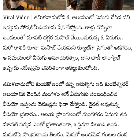
Viral Video |
తమిళనాడులోని ఓ ఆలయంలో ఏనుగు చేసిన పని
ఇప్పుడు సోషల్‌మీడియాను షేక్ చేస్తోంది. కాళ్లు నొప్పిగా
ఉండటంతో మావటి దగ్గర మసాజ్ చేయించుకున్న ఓ ఏనుగు..
మరో కాలికి కూడా మసాజ్ చేయమని క్యూట్‌గా సైగలతో అడగడం,
ఆ సమయంలో ఏనుగు అమాయకత్వం, దాని బాడీ లాంగ్వేజ్
ఇప్పుడు నెటిజన్లను విపరీతంగా ఆకట్టుకుంటోంది.
తమిళనాడులోని కుంభకోణంలో ఉన్న అరుళ్మిగు ఆది కుంభేశ్వరర్
ఆలయానికి చెందిన మంగళం అనే ఏనుగుకు సంబంధించిన
వీడియో ఇప్పుడు నెటిజన్లను ఫిదా చేస్తోంది. వైరల్ అవుతున్న
వీడియో ప్రకారం.. ఆలయ ప్రాంగణంలో మంగళరం ఏనుగు తన
మావటి పక్కన ఎంతో ప్రశాంతంగా, ఒద్దికగా నిలబడి ఉంది.
నుదుటిపై సాంప్రదాయ తిలకం, మెడలో అందమైన గంటల దండ