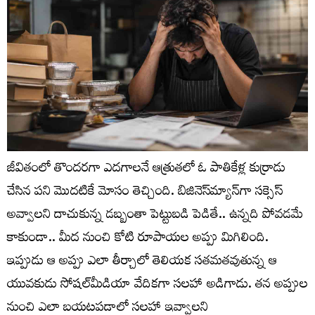
జీవితంలో తొందరగా ఎదగాలనే ఆత్రుతలో ఓ పాతికేళ్ల కుర్రాడు
చేసిన పని మొదటికే మోసం తెచ్చింది. బిజినెస్‌మ్యాన్‌గా సక్సెస్
అవ్వాలని దాచుకున్న డబ్బంతా పెట్టుబడి పెడితే.. ఉన్నది పోవడమే
కాకుండా.. మీద నుంచి కోటి రూపాయల అప్పు మిగిలింది.
ఇప్పుడు ఆ అప్పు ఎలా తీర్చాలో తెలియక సతమతవుతున్న ఆ
యువకుడు సోషల్‌‌మీడియా వేదికగా సలహా అడిగాడు. తన అప్పుల
నుంచి ఎలా బయటపడాలో సలహా ఇవ్వాలని