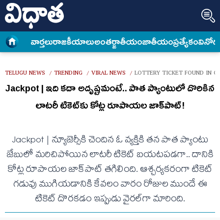
వార్త‌లు
రాజకీయాలు
అంత‌ర్జాతీయం
జాతీయం
ప్రత్యేకం
వినోద
TELUGU NEWS
TRENDING
VIRAL NEWS
LOTTERY TICKET FOUND IN O
/
/
/
Jackpot | ఇది కదా అదృష్టమంటే.. పాత ప్యాంటులో దొరికిన
లాటరీ టికెట్‌కు కోట్ల రూపాయల జాక్‌పాట్!
Jackpot | న్యూజెర్సీకి చెందిన ఓ వ్యక్తికి తన పాత ప్యాంటు
జేబులో మరిచిపోయిన లాటరీ టికెట్ బయటపడగా.. దానికి
కోట్ల రూపాయల జాక్‌పాట్ తగిలింది. ఆశ్చర్యకరంగా టికెట్
గడువు ముగియడానికి కేవలం వారం రోజుల ముందే ఈ
టికెట్ దొరకడం ఇప్పుడు వైరల్‌గా మారింది.