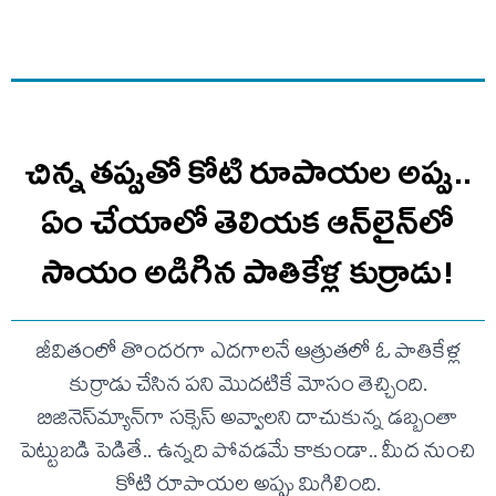
చిన్న తప్పుతో కోటి రూపాయల అప్పు..
ఏం చేయాలో తెలియక ఆన్‌లైన్‌లో
సాయం అడిగిన పాతికేళ్ల కుర్రాడు!
జీవితంలో తొందరగా ఎదగాలనే ఆత్రుతలో ఓ పాతికేళ్ల
కుర్రాడు చేసిన పని మొదటికే మోసం తెచ్చింది.
బిజినెస్‌మ్యాన్‌గా సక్సెస్ అవ్వాలని దాచుకున్న డబ్బంతా
పెట్టుబడి పెడితే.. ఉన్నది పోవడమే కాకుండా.. మీద నుంచి
కోటి రూపాయల అప్పు మిగిలింది.