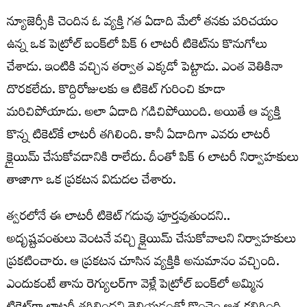
న్యూజెర్సీకి చెందిన ఓ వ్యక్తి గత ఏడాది మేలో తనకు పరిచయం
ఉన్న ఒక పెట్రోల్ బంక్‌లో పిక్ 6 లాటరీ టికెట్‌ను కొనుగోలు
చేశాడు. ఇంటికి వచ్చిన తర్వాత ఎక్కడో పెట్టాడు. ఎంత వెతికినా
దొరకలేదు. కొద్దిరోజులకు ఆ టికెట్ గురించి కూడా
మరిచిపోయాడు. అలా ఏడాది గడిచిపోయింది. అయితే ఆ వ్యక్తి
కొన్న టికెట్‌కే లాటరీ తగిలింది. కానీ ఏడాదిగా ఎవరు లాటరీ
క్లైయిమ్ చేసుకోవడానికి రాలేదు. దీంతో పిక్ 6 లాటరీ నిర్వాహకులు
తాజాగా ఒక ప్రకటన విడుదల చేశారు.
త్వరలోనే ఈ లాటరీ టికెట్ గడువు పూర్తవుతుందని..
అదృష్టవంతులు వెంటనే వచ్చి క్లైయిమ్ చేసుకోవాలని నిర్వాహకులు
ప్రకటించారు. ఆ ప్రకటన చూసిన వ్యక్తికి అనుమానం వచ్చింది.
ఎందుకంటే తాను రెగ్యులర్‌గా వెళ్లే పెట్రోల్ బంక్‌లో అమ్మిన