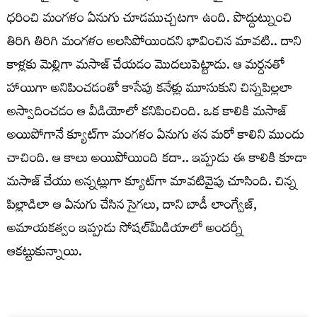
ధరించి మంగళం ఏనుగు చూడముచ్చటగా ఉంది. పొద్దుట్నుంచి
తిరిగి తిరిగి మంగళం అలసిపోయిందని భావించిన మావటి.. దాని
కాళ్లకు మెల్లిగా మసాజ్ చేయడం మొదలుపెట్టాడు. ఆ మర్దనతో
హాయిగా అనిపించడంతో కాసేపు కనేళ్లు మూసుకుని చిన్నపిల్లలా
అస్వాదించడం ఆ వీడియోలో కనిపించింది. ఒక కాలికి మసాజ్
అయిపోగానే క్యూట్‌గా మంగళం ఏనుగు తన మరో కాలిని ముందు
చాచింది. ఆ కాలు అయిపోయింది కదా.. ఇప్పుడు ఈ కాలికి కూడా
మసాజ్ చేయు అన్నట్లుగా క్యూట్‌గా మావటివైపు చూసింది. చిన్న
పిల్లాడిలా ఆ ఏనుగు చేసిన సైగలు, దాని బాడీ లాంగ్వేజ్,
అమాయకత్వం ఇప్పుడు సోషల్‌మీడియాలో అందర్నీ
ఆకట్టుకున్నాయి.