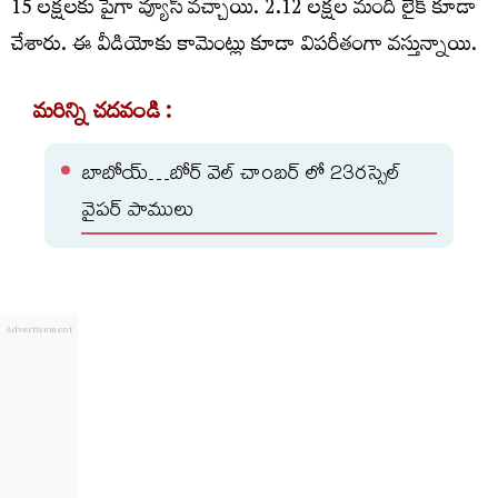
15 లక్షలకు పైగా వ్యూస్ వచ్చాయి. 2.12 లక్షల మంది లైక్ కూడా
చేశారు. ఈ వీడియోకు కామెంట్లు కూడా విపరీతంగా వస్తున్నాయి.
మరిన్ని చదవండి :
బాబోయ్…బోర్ వెల్ చాంబర్ లో 23రస్సెల్
వైపర్ పాములు