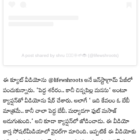
A post shared by shru 🧚🏽‍♀️🌞🌱🐞 (@lifewshroots)
ఈ క్యూట్ వీడియోను
@lifewshroots
అనే ఇన్‌స్టాగ్రామ్‌ పేజీలో
పంచుకున్నారు.
‘
పెద్ద శరీరం.. కానీ చిన్నపిల్ల
మనసు
‘
అంటూ
క్యాప్షన్‌తో వీడియోను షేర్ చేశారు. అలాగే
‘
ఇది కేవలం ఓ బేబీ
మాత్రమే.. కానీ చాలా పెద్ద బేబీ. మర్యాదగా ఫుట్ మసాజ్
అడుగుతుంది.
‘
అని కూడా క్యాప్షన్‌లో జోడించాడు. ఈ వీడియో
కాస్త సోషల్‌మీడియాలో వైరల్‌గా మారింది. ఇప్పటికే ఈ వీడియోకు