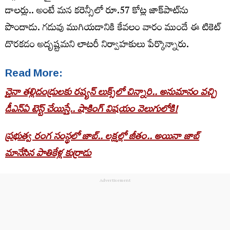
డాలర్లు.. అంటే మన కరెన్సీలో రూ.57 కోట్ల జాక్‌పాట్‌ను
పొందాడు. గడువు ముగియడానికి కేవలం వారం ముందే ఈ టికెట్
దొరకడం అదృష్టమని లాటరీ నిర్వాహకులు పేర్కొన్నారు.
Read More:
చైనా తల్లిదండ్రులకు రష్యన్ లుక్స్‌లో చిన్నారి.. అనుమానం వచ్చి
డీఎన్‌ఏ టెస్ట్ చేయిస్తే.. షాకింగ్ విషయం వెలుగులోకి!
ప్రభుత్వ రంగ సంస్థలో జాబ్.. లక్షల్లో జీతం.. అయినా జాబ్
మానేసిన పాతికేళ్ల కుర్రాడు