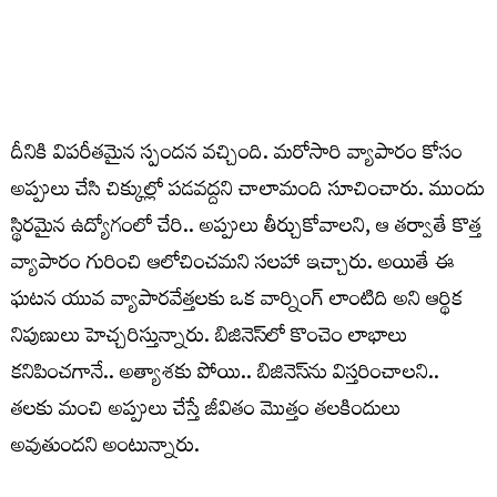
దీనికి విపరీతమైన స్పందన వచ్చింది. మరోసారి వ్యాపారం కోసం
అప్పులు చేసి చిక్కుల్లో పడవద్దని చాలామంది సూచించారు. ముందు
స్థిరమైన ఉద్యోగంలో చేరి.. అప్పులు తీర్చుకోవాలని, ఆ తర్వాతే కొత్త
వ్యాపారం గురించి ఆలోచించమని సలహా ఇచ్చారు. అయితే ఈ
ఘటన యువ వ్యాపారవేత్తలకు ఒక వార్నింగ్ లాంటిది అని ఆర్థిక
నిపుణులు హెచ్చరిస్తున్నారు. బిజినెస్‌లో కొంచెం లాభాలు
కనిపించగానే.. అత్యాశకు పోయి.. బిజినెస్‌ను విస్తరించాలని..
తలకు మంచి అప్పులు చేస్తే జీవితం మొత్తం తలకిందులు
అవుతుందని అంటున్నారు.