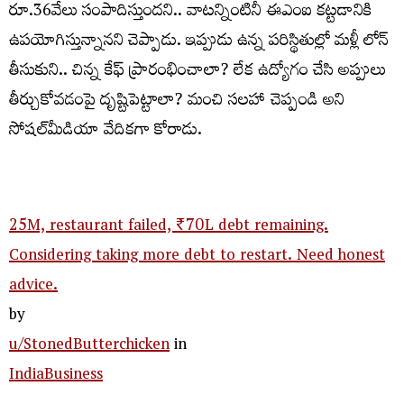
రూ.36వేలు సంపాదిస్తుందని.. వాటన్నింటినీ ఈఎంఐ కట్టడానికి
ఉపయోగిస్తున్నానని చెప్పాడు. ఇప్పుడు ఉన్న పరిస్థితుల్లో మళ్లీ లోన్
తీసుకుని.. చిన్న కేఫ్ ప్రారంభించాలా? లేక ఉద్యోగం చేసి అప్పులు
తీర్చుకోవడంపై దృష్టిపెట్టాలా
?
మంచి సలహా చెప్పండి అని
సోషల్‌మీడియా వేదికగా కోరాడు.
25M, restaurant failed, ₹70L debt remaining.
Considering taking more debt to restart. Need honest
advice.
by
u/StonedButterchicken
in
IndiaBusiness