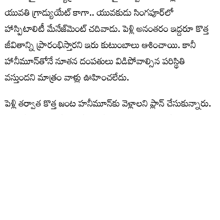
యువతి గ్రాడ్యుయేట్ కాగా.. యువకుడు సింగపూర్‌లో
హాస్పిటాలిటీ మేనేజ్‌మెంట్ చదివాడు. పెళ్లి అనంతరం ఇద్దరూ కొత్త
జీవితాన్ని ప్రారంభిస్తారని ఇరు కుటుంబాలు ఆశించాయి. కానీ
హానీమూన్‌తోనే నూతన దంపతులు విడిపోవాల్సిన పరిస్థితి
వస్తుందని మాత్రం వాళ్లు ఊహించలేదు.
పెళ్లి తర్వాత కొత్త జంట హనీమూన్‌కు వెళ్లాలని ప్లాన్ చేసుకున్నారు.
అయితే ఈ ట్రిప్‌లో భర్తతో దొరికే ఏకాంత సమయంలో అతడిని
పూర్తిగా అర్థం చేసుకోవాలని యువతి ఆశపడింది. కానీ ఆమెకు భర్త
ఊహించని షాకిచ్చాడు. హనీమూన్‌కు తన తల్లిదండ్రులు, సోదరి,
సోదరుడిని కూడా తీసుకొచ్చాడు. అలా హనీమూన్ కాస్త ఫ్యామిలీ
ట్రిప్‌గా మారడంతో సదరు యువతికి . పెళ్లి తర్వాత హ్యాపీగా
ఎంజాయ్ చేసే ఈ ట్రిప్‌‌లో తన భర్త ఫ్యామిలీని తీసుకురావడంతో
అసలు ఏకాంతంగా గడిపే అవకాశమే దొరకలేదని వాపోయింది.