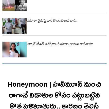
మహిళా రైతుపై భారీ కొండచిలువ దాడి!
సర్కార్ టీచర్ ఉద్యోగానికి భూక్యా గౌతమి రాజీనామా
Honeymoon | హనీమూన్ నుంచి
రాగానే విడాకుల కోసం పట్టుబట్టిన
కొత్త పెళ్లికూతురు.. కారణం తెలిస్తే