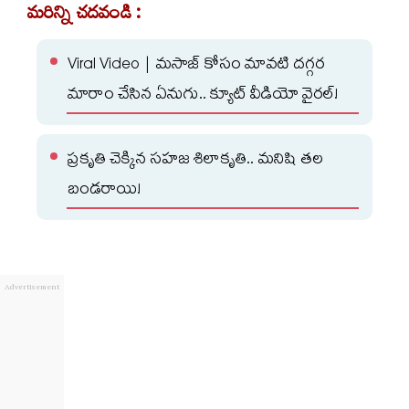
మరిన్ని చదవండి :
Viral Video | మసాజ్ కోసం మావటి దగ్గర
మారాం చేసిన ఏనుగు.. క్యూట్ వీడియో వైరల్!
ప్రకృతి చెక్కిన సహజ శిలాకృతి.. మనిషి తల
బండరాయి!