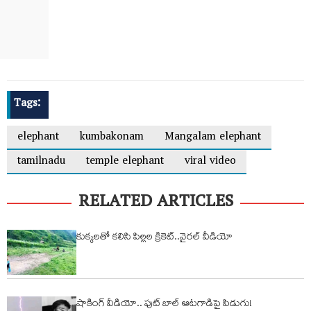
Tags:
elephant
kumbakonam
Mangalam elephant
tamilnadu
temple elephant
viral video
RELATED ARTICLES
కుక్కలతో కలిసి పిల్లల క్రికెట్..వైరల్ వీడియో
షాకింగ్ వీడియో.. ఫుట్ బాల్ ఆటగాడిపై పిడుగు!