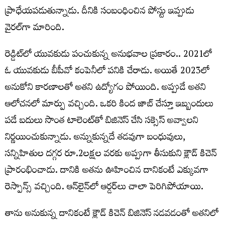
ప్రాధేయపడుతున్నాడు. దీనికి సంబంధించిన పోస్టు ఇప్పుడు
వైరల్‌గా మారింది.
రెడ్డిట్‌లో యువకుడు పంచుకున్న అనుభవాల ప్రకారం.. 2021లో
ఓ యువకుడు బీపీవో కంపెనీలో పనికి చేరాడు. అయితే 2023లో
అనుకోని కారణాలతో అతని ఉద్యోగం పోయింది. అప్పుడే అతని
ఆలోచనలో మార్పు వచ్చింది. ఒకరి కింద జాబ్ చేస్తూ ఇబ్బందులు
పడే బదులు సొంత టాలెంట్‌తో బిజినెస్ చేసి సక్సెస్ అవ్వాలని
నిర్ణయించుకున్నాడు. అన్నుకున్నదే తడవుగా బంధువులు,
సన్నిహితుల దగ్గర రూ.2లక్షల వరకు అప్పుగా తీసుకుని క్లౌడ్ కిచెన్
ప్రారంభించాడు. దానికి అతను ఊహించిన దానికంటే ఎక్కువగా
రెస్పాన్స్ వచ్చింది. ఆన్‌లైన్‌లో ఆర్డర్‌లు చాలా పెరిగిపోయాయి.
తాను అనుకున్న దానికంటే క్లౌడ్ కిచెన్ బిజినెస్ నడవడంతో అతనిలో