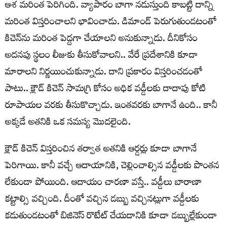
ఆశ మరింత పెరిగింది. వ్యాపారం బాగా నడుస్తుంది కాబట్టి దాన్ని
మరింత విస్తరించాలని భావించాడు. డిమాండ్ పెరుగుతుండటంతో
కిచెన్‌ను మరింత పెద్దగా చేయాలని అనుకున్నాడు. దీనికోసం
అదనపు స్థలం లీజుకు తీసుకోవాలని.. వేరే ప్రదేశానికి కూడా
మారాలని నిర్ణయించుకున్నాడు. దాని ప్రకారం విస్తరించడంతో
పాటు.. క్లౌడ్ కిచెన్ సామగ్రి కోసం అధిక వడ్డీలకు దాదాపు కోటి
రూపాయల వరకు తీసుకొచ్చాడు. ఇంతవరకు బాగానే ఉంది.. కానీ
అక్కడే అతనికి ఒక సమస్య మొదలైంది.
క్లౌడ్ కిచెన్ విస్తరించిన తర్వాత అతనికి ఆర్డర్లు కూడా బాగానే
పెరిగాయి. కానీ వచ్చే ఆదాయానికి, చెల్లించాల్సిన వడ్డీలకు పొంతన
లేకుండా పోయింది. ఆదాయం చారణా వస్తే.. వడ్డీలు బారాణా
కట్టాల్సి వచ్చింది. దీంతో వచ్చిన డబ్బు వచ్చినట్లుగా వడ్డీలకు
కడుతుండటంతో బిజినెస్ రొటేట్ చేయడానికి కూడా డబ్బుల్లేకుండా