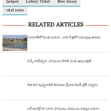
Jackpot
Lottery Ticket
New Jersey
viral news
RELATED ARTICLES
గుజరాత్‌లో వింత ఘటన.. బావి నీళ్లలో సముద్రపు అలలు!
నన్నే కాటేస్తావా..పామును కొరికి చంపి ఆసుపత్రికి!
శతాధిక వృద్దురాలికి తిరుమల శ్రీవారి వీఐపీ బ్రేక్ దర్శనం
ఒకే ఇంట్లో 40 నాగు పాములు..కుటుంబ సభ్యుల పరుగు