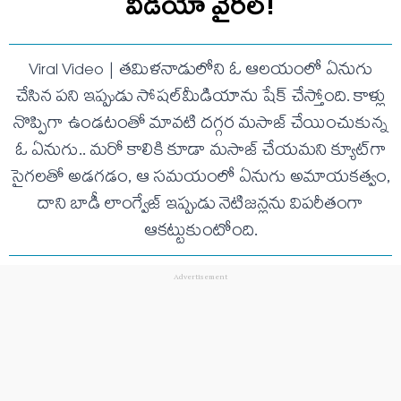
వీడియో వైరల్!
Viral Video | తమిళనాడులోని ఓ ఆలయంలో ఏనుగు
చేసిన పని ఇప్పుడు సోషల్‌మీడియాను షేక్ చేస్తోంది. కాళ్లు
నొప్పిగా ఉండటంతో మావటి దగ్గర మసాజ్ చేయించుకున్న
ఓ ఏనుగు.. మరో కాలికి కూడా మసాజ్ చేయమని క్యూట్‌గా
సైగలతో అడగడం, ఆ సమయంలో ఏనుగు అమాయకత్వం,
దాని బాడీ లాంగ్వేజ్ ఇప్పుడు నెటిజన్లను విపరీతంగా
ఆకట్టుకుంటోంది.