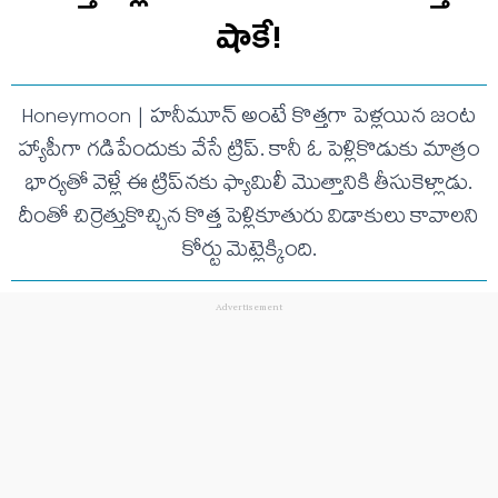
షాకే!
Honeymoon | హనీమూన్ అంటే కొత్తగా పెళ్లయిన జంట
హ్యాపీగా గడిపేందుకు వేసే ట్రిప్. కానీ ఓ పెళ్లికొడుకు మాత్రం
భార్యతో వెళ్లే ఈ ట్రిప్‌నకు ఫ్యామిలీ మొత్తానికి తీసుకెళ్లాడు.
దీంతో చిర్రెత్తుకొచ్చిన కొత్త పెళ్లికూతురు విడాకులు కావాలని
కోర్టు మెట్లెక్కింది.