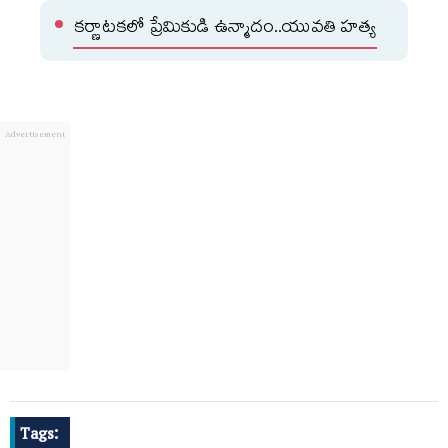
కర్ణాటకలో ప్రేమికుడి ఉన్మాదం..యువతి హత్య
Tags: