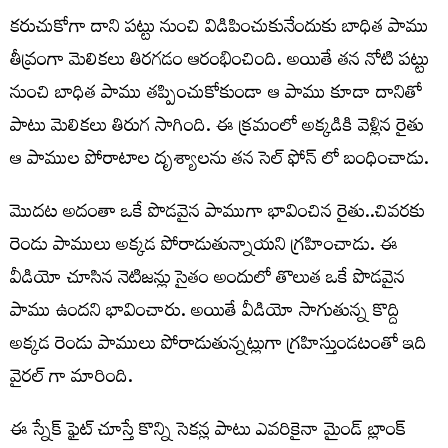
కరుచుకోగా దాని పట్టు నుంచి విడిపించుకునేందుకు బాధిత పాము
తీవ్రంగా మెలికలు తిరగడం ఆరంభించింది. అయితే తన నోటి పట్టు
నుంచి బాధిత పాము తప్పించుకోకుండా ఆ పాము కూడా దానితో
పాటు మెలికలు తిరుగ సాగింది. ఈ క్రమంలో అక్కడికి వెళ్లిన రైతు
ఆ పాముల పోరాటాల దృశ్యాలను తన సెల్ ఫోన్ లో బంధించాడు.
మొదట అదంతా ఒకే పొడవైన పాముగా భావించిన రైతు..చివరకు
రెండు పాములు అక్కడ పోరాడుతున్నాయని గ్రహించాడు. ఈ
వీడియో చూసిన నెటిజన్లు సైతం అందులో తొలుత ఒకే పొడవైన
పాము ఉందని భావించారు. అయితే వీడియో సాగుతున్న కొద్ది
అక్కడ రెండు పాములు పోరాడుతున్నట్లుగా గ్రహిస్తుండటంతో ఇది
వైరల్ గా మారింది.
ఈ స్నేక్ ఫైట్ చూస్తే కొన్ని సెకన్ల పాటు ఎవరికైనా మైండ్ బ్లాంక్