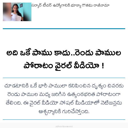
సర్కార్ టీచర్ ఉద్యోగానికి భూక్యా గౌతమి రాజీనామా
అది ఒకే పాము కాదు..రెండు పాముల
పోరాటం వైరల్ వీడియో !
చూడటానికి ఒకే భారీ పాములా కనిపించిన దృశ్యం చివరకు
రెండు పాముల మధ్య జరిగిన ఉత్కంఠభరిత పోరాటంగా
తేలింది. ఈ వైరల్ వీడియో సోషల్ మీడియాలో నెటిజన్లను
ఆశ్చర్యానికి గురిచేస్తోంది.