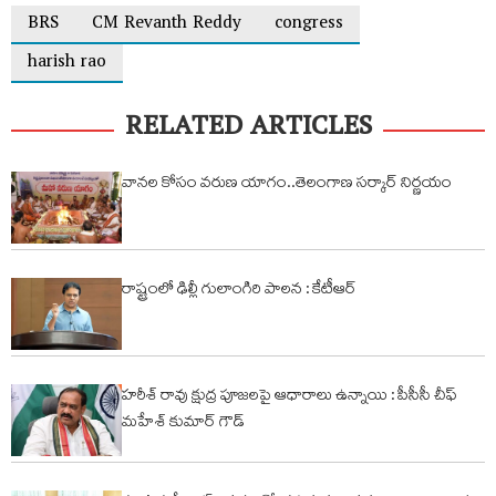
BRS
CM Revanth Reddy
congress
harish rao
RELATED ARTICLES
వానల కోసం వరుణ యాగం..తెలంగాణ సర్కార్ నిర్ణయం
రాష్ట్రంలో ఢిల్లీ గులాంగిరి పాలన : కేటీఆర్
హరీశ్ రావు క్షుద్ర పూజలపై ఆధారాలు ఉన్నాయి : పీసీసీ చీఫ్
మహేశ్ కుమార్ గౌడ్