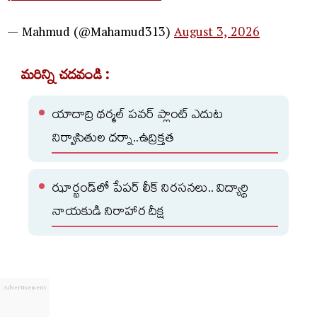
— Mahmud (@Mahamud313)
August 3, 2026
మరిన్ని చదవండి :
యాదాద్రి థర్మల్ పవర్ ప్లాంట్ ఎదుట
నిర్వాసితుల ధర్నా..ఉద్రిక్తత
ఝార్ఖండ్‌లో పేపర్ లీక్‌ నిరసనలు.. విద్యార్థి
నాయకుడి నిరాహార దీక్ష