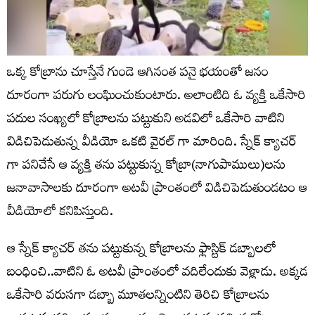
ఒక్క కోబ్రాను చూస్తేనే గుండె ఆగినంత పనై భయంతో జనం
దూరంగా పరుగు లంఘించుకుంటారు. అలాంటిది ఓ వ్యక్తి ఒకేసారి
పదుల సంఖ్యలో కోబ్రాలను పట్టుకుని అడవిలో ఒకేసారి వాటిని
విడిచిపెడుతున్న వీడియో ఒకటి వైరల్ గా మారింది. స్నేక్ క్యాచర్
గా పనిచేసే ఆ వ్యక్తి తను పట్టుకున్న కోబ్రా(నాగుపాములు)లను
జనావాసాలకు దూరంగా అటవీ ప్రాంతంలో విడిచిపెడుతుండటం ఆ
వీడియోలో కనిపిస్తుంది.
ఆ స్నేక్ క్యాచర్ తను పట్టుకున్న కోబ్రాలను ఫ్లాస్టిక్ డబ్బాలలో
బంధించి..వాటిని ఓ అటవీ ప్రాంతంలో వదిలేందుకు వెళ్లాడు. అక్కడ
ఒకేసారి వరుసగా డబ్బా మూతలన్నింటిని తెరిచి కోబ్రాలను