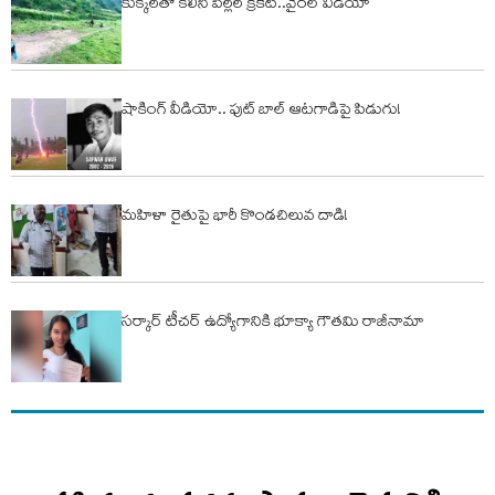
కుక్కలతో కలిసి పిల్లల క్రికెట్..వైరల్ వీడియో
షాకింగ్ వీడియో.. ఫుట్ బాల్ ఆటగాడిపై పిడుగు!
మహిళా రైతుపై భారీ కొండచిలువ దాడి!
సర్కార్ టీచర్ ఉద్యోగానికి భూక్యా గౌతమి రాజీనామా