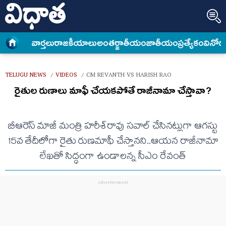
వార్త‌లు
రాజకీయాలు
అంత‌ర్జాతీయం
జాతీయం
ప్రత్యేకం
వినోద
TELUGU NEWS
VIDEOS
CM REVANTH VS HARISH RAO
/
/
రైతుల రుణాలు మాఫీ చేయకపోతే రాజీనామా చేస్తావా?
బీఆరెస్ మాజీ మంత్రి హరీశ్‌రావు సవాల్ చేసినట్లుగా ఆగస్టు
15వ తేదీలోగా రైతు రుణమాఫీ చేస్తానని..ఆయన రాజీనామా
లేఖతో సిద్ధంగా ఉండాలన్న సీఎం రేవంత్