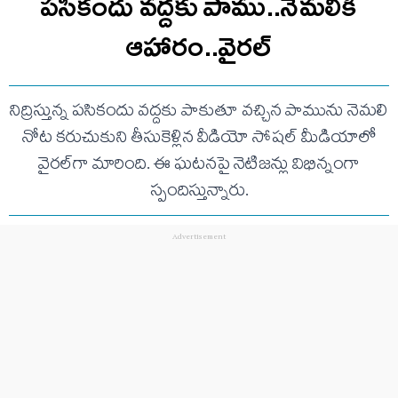
పసికందు వద్దకు పాము..నెమలికి
ఆహారం..వైరల్
నిద్రిస్తున్న పసికందు వద్దకు పాకుతూ వచ్చిన పామును నెమలి
నోట కరుచుకుని తీసుకెళ్లిన వీడియో సోషల్ మీడియాలో
వైరల్‌గా మారింది. ఈ ఘటనపై నెటిజన్లు విభిన్నంగా
స్పందిస్తున్నారు.