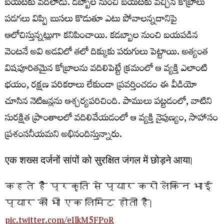
బయటకు వదిలాడు. డబ్బాల నుంచి బయటకు వచ్చిన కోబ్రాలు
పడగలు విప్పి బుసలు కొడుతూ ఎటు పోవాలన్నదానిపై
ఆలోచిస్తున్నట్లుగా కనిపించాయి. కడబ్బాల నుంచి బయపడిన
వెంటనే అవి అడవిలో తలో దిక్కుకు పరుగులు పెట్టాయి. అత్యంత
విషపూరితమైన కోబ్రాలను వదిలిపెట్టే క్రమంలో ఆ వ్యక్తి ఎలాంటి
భయం, రక్షణ పరికరాలు లేకుండా ప్రవర్తించడం ఈ వీడియో
చూసిన నెటిజన్లను ఆశ్చర్యపరిచింది. పాములు పట్టడంలో, వాటిని
సురక్షిత ప్రాంతాలలో వదిలివేయడంలో ఆ వ్యక్తి నైపుణ్యం, సాహాసం
ప్రశంసనీయమని అభినందిస్తున్నారు.
एक शख्स दर्जनों सांपों को सुरक्षित जंगल में छोड़ने आया।
कहते हैं प्रकृति से प्यार करो लेकिन भाई
प्यार की भी एक लिमिट होती है।
pic.twitter.com/eIlkM5FPoR