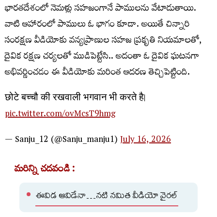
భారతదేశంలో నెమళ్లు సహజంగానే పాములను వేటాడుతాయి.
వాటి ఆహారంలో పాములు ఓ భాగం కూడా. అయితే చిన్నారి
సంరక్షణ వీడియోకు వన్యప్రాణుల సహజ ప్రకృతి నియమాలతో,
దైవిక రక్షణ చర్యలతో ముడిపెట్టేసి.. అదంతా ఓ దైవిక ఘటనగా
అభివర్ణించడం ఈ వీడియోకు మరింత ఆదరణ తెచ్చిపెట్టింది.
छोटे बच्चौ की रखवाली भगवान भी करते है।
pic.twitter.com/ovMcsT9hmg
— Sanju_12 (@Sanju_manju1)
July 16, 2026
మరిన్ని చదవండి :
ఈవిడ ఆవిడేనా…నటి నమిత వీడియో వైరల్