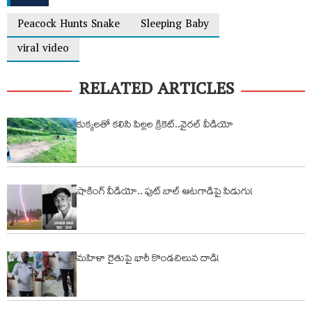
Peacock Hunts Snake
Sleeping Baby
viral video
RELATED ARTICLES
కుక్కలతో కలిసి పిల్లల క్రికెట్..వైరల్ వీడియో
షాకింగ్ వీడియో.. ఫుట్ బాల్ ఆటగాడిపై పిడుగు!
మహిళా రైతుపై భారీ కొండచిలువ దాడి!