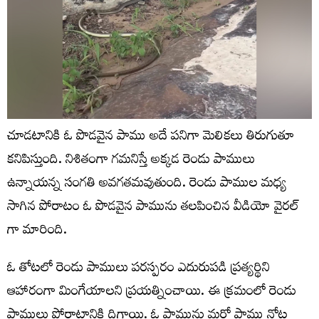
చూడటానికి ఓ పొడవైన పాము అదే పనిగా మెలికలు తిరుగుతూ
కనిపిస్తుంది. నిశితంగా గమనిస్తే అక్కడ రెండు పాములు
ఉన్నాయన్న సంగతి అవగతమవుతుంది. రెండు పాముల మధ్య
సాగిన పోరాటం ఓ పొడవైన పామును తలపించిన వీడియో వైరల్
గా మారింది.
ఓ తోటలో రెండు పాములు పరస్పరం ఎదురుపడి ప్రత్యర్థిని
ఆహారంగా మింగేయాలని ప్రయత్నించాయి. ఈ క్రమంలో రెండు
పాములు పోరాటానికి దిగాయి. ఓ పామును మరో పాము నోట