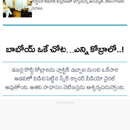
కర్ణాటక కేబినెట్ విస్తరణతో భగ్గుమన్న అసమ్మతి..తెలంగాణకు
సెగలు!
బాబోయ్ ఒకే చోట…ఎన్ని కోబ్రాలో..!
డజన్ల కొద్దీ కోబ్రాలను ప్లాస్టిక్ డబ్బాల నుంచి ఒకేసారి
అడవిలో విడిచిపెట్టిన స్నేక్ క్యాచర్ వీడియో వైరల్
అవుతోంది. అతని సాహసం నెటిజన్లను ఆశ్చర్యపరుస్తోంది.