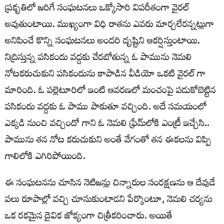
ప్రకృతిలో జరిగే సంఘటనలు ఒక్కోసారి విపరీతంగా వైరల్
అవుతుంటాయి. ముఖ్యంగా విధి రాతను ఎవరు మార్చలేరన్నట్లుగా
అనిపించే కొన్ని సంఘటనలు అందరి దృష్టిని ఆకర్షిస్తుంటాయి.
నిద్రిస్తున్న పసికందు వద్దకు చేరబోతున్న ఓ పామును నెమలి
నోటకరుచుకుని పసికందును కాపాడిన వీడియో ఒకటి వైరల్ గా
మారింది. ఓ పల్లెటూరిలో ఇంటి ఆవరణలో మంచంపై పడుకోబెట్టిన
పసికందు వద్దకు ఓ పాము పాకుతూ వచ్చింది. అదే సమయంలో
ఎక్కడి నుంచి వచ్చిందో గాని ఓ నెమలి ఫ్రేమ్‌లోకి ఎంట్రీ ఇచ్చేసి..
పామును తన నోట కరుచుకుని అంతే వేగంతో తన ఈకలను విప్పి
గాలిలోకి ఎగిరిపోయింది.
ఈ సంఘటనను చూసిన నెటిజన్లు చిన్నారుల సంరక్షణను ఆ దేవుడే
పలు రూపాల్లో వచ్చి చూసుకుంటాడని పేర్కొంటూ, నెమలి చర్యను
ఒక రకమైన దైవిక జోక్యంగా చిత్రీకరించారు. అయితే