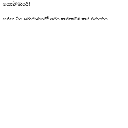
అయిపోతుంది!
అసలు ఏం జరుగుతుందో అర్థం కావడానికి కాస్త సమయం
పడుతుంది.
ఊహించని రేంజ్‌లో ఉన్న ఈ సీన్ మాత్రం మిస్ అవ్వొద్దు!
🎥 Video Credit: Original Creator
#Snake
#SnakeFight
#Wildlife
#Nature
#ViralVideo
pic.twitter.com/CEA77tLMO4
— TeluguBulletin.com (@TeluguBulletin)
July 16,
2026
మరిన్ని చదవండి :