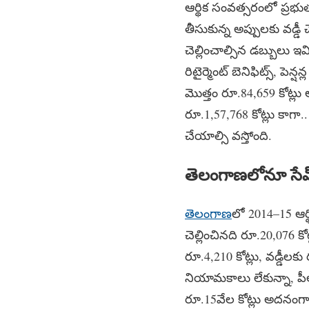
ఆర్థిక సంవత్సరంలో ప్రభుత్వ
తీసుకున్న అప్పులకు వడ్డ
చెల్లించాల్సిన డబ్బులు 
రిటైర్మెంట్ బెనిఫిట్స్‌, పె
మొత్తం రూ.84,659 కోట్ల
రూ.1,57,768 కోట్లు కాగా..
చేయాల్సి వస్తోంది.
తెలంగాణలోనూ సేమ్‌
తెలంగాణ
లో 2014–15 ఆర్థి
చెల్లించినది రూ.20,076 కోట
రూ.4,210 కోట్లు, వడ్డీల
నియామకాలు లేకున్నా, పీ
రూ.15వేల కోట్లు అదనంగా భా