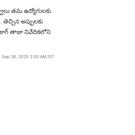
రభుత్వాలు తమ ఉద్యోగులకు
టు.. తెచ్చిన అప్పులకు
ి కాగ్‌ తాజా నివేదికలోని
: Sep 26, 2025 2:00 AM IST