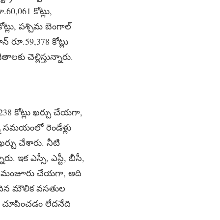
60,061 కోట్లు,
ోట్లు, పశ్చిమ బెంగాల్
థాన్ రూ.59,378 కోట్లు
ాలకు చెల్లిస్తున్నారు.
238 కోట్లు ఖర్చు చేయగా,
న సమయంలో రెండేళ్లు
ర్చు చేశారు. నీటి
. ఇక ఎస్సీ, ఎస్టీ, బీసీ,
లు మంజూరు చేయగా, అది
ెందిన మౌలిక వసతుల
ద్ధ చూపించడం లేదనేది