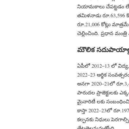
నియామకాలు చేపట్టడం లేద
తమిళనాడు రూ.63,596 కోట్లు
రూ.21,006 కోట్లు మాత్రమే చ
చెల్లించింది. ప్రధాన మంత్ర
మౌలిక సదుపాయాల
ఏపీలో 2012–13 లో విద్య,
2022–23 ఆర్థిక సంవత్సరం
అనగా 2020–21లో రూ.3,417
పారుదల ప్రాజెక్టులకు ఎక్
మైనారిటీ లకు సంబంధించ
కాస్తా 2022–23లో రూ.19
కల్పనకు నిధులు పెరగాల్స
తేటతెల్లమవుతోంది.