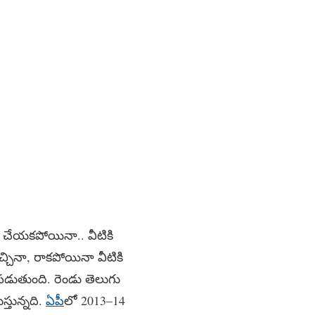
ఖర్చు చేయకపోయినా.. వీటికి
చ్చినా, రాకపోయినా వీటికి
పడుతుంది. రెండు తెలుగు
ుస్తున్నది.
ఏపీ
లో 2013–14