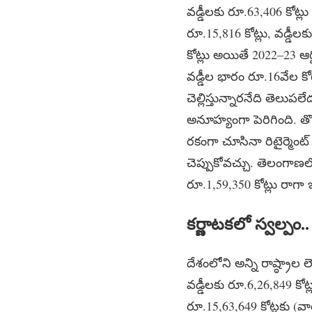
వడ్డీలకు రూ.63,406 కోట్లు 
రూ.15,816 కోట్లు, వడ్డీల
కోట్లు అయితే 2022–23 ఆర
వడ్డీల భారం రూ.16వేల కోట
చెల్లిస్తున్నారనేది తె
అనూహ్యంగా పెరిగింది. తొ
రకంగా చూసినా రిటైర్మెంట
చెప్పుకోవచ్చు. తెలంగాణల
రూ.1,59,350 కోట్లు రాగా ఇ
కర్ణాటకలో స్వల్పం.
దేశంలోని అన్ని రాష్ఠ్రాల ల
వడ్డీలకు రూ.6,26,849 కోట
రూ.15,63,649 కోట్లకు (వార్