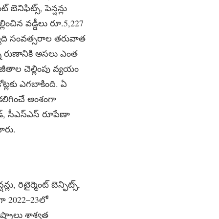
ెనిఫిట్స్‌, పెన్షన్లు
్లించిన వడ్డీలు రూ.5,227
ొమ్మిది సంవత్సరాల తరువాత
ున్న రుణానికి అసలు ఎంత
జీతాల చెల్లింపు వ్యయం
ట్లకు ఎగబాకింది. ఏ
 కలిగించే అంశంగా
డ్, సీఎస్ఎస్ రూపేణా
చారు.
, రిటైర్మెంట్ బెన్ఫిట్స్,
అనగా 2022–23లో
ష్ట్రాలు శాశ్వత