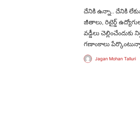
దేనికి ఉన్నా.. దేనికి లే
జీతాలు, రిటైర్డ్‌ ఉద్యోగు
వడ్డీలు చెల్లించేందుకు న
గణాంకాలు పేర్కొంటున్
Jagan Mohan Talluri