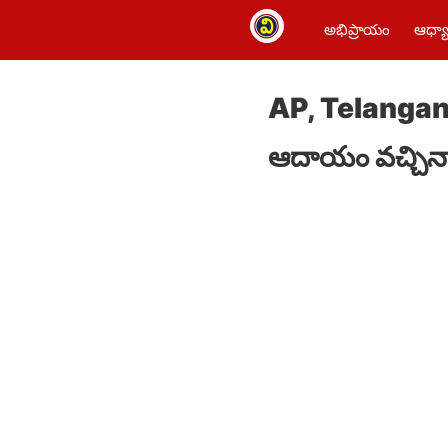
అభిప్రాయం
ఆధ్యా
AP, Telangana 
ఆదాయం వచ్చినా ర