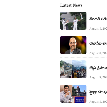
Latest News
దేవదత్ పడిక
August 8, 20
యూపీఐ లావా
August 8, 20
రోడ్డు ప్ర
August 8, 20
హైడ్రా కమిష
August 8, 20