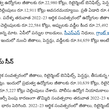
 ఉద్యోగుల జీతాలకు రూ.22,980 కోట్లు, రిటైర్మెంట్ బెనిఫిట్స్‌, పెన్
ీ చెల్లింపులు రూ.12,911 కోట్లు అవసరమయ్యాయి. ప్రతి ఏడాది రూ.4
ఇవి. పదేళ్ళ తరువాత 2022–23 ఆర్థిక సంవత్సరంలో ఉద్యోగుల జీతాల
న్షన్ల చెల్లింపులకు రూ.22,584 కోట్లు, అప్పులకు వడ్డీల కింద రూ.25,492 
ు అన్న మాట. ఏపీలో పన్నుల రాబడులు,
సీఎస్ఎస్
నిధులు,
గ్రాంట్
 ఇందులో నుంచి జీతాలు, పెన్షన్లు, వడ్డీలకు రూ.84,659 కోట్లు అంటే
 సీన్‌
క సంవత్సరంలో జీతాలు, రిటైర్మెంట్ బెనిఫిట్స్‌, పెన్షన్లు, తీసుకున్
్లు. ఇందులో ప్రభుత్వ ఉద్యోగుల జీతాలకు రూ.10,639 కోట్లు, రిటైర్మెంట్
కు రూ.5,227 కోట్లు చెల్లింపులు చేశారు. పోలీసు ఉద్యోగ నియామక
ఆర్సీ పెంపు కారణంగా తొమ్మిది సంవత్సరాల తరువాత 2022–23 ఆ
రం పెరిగింది. 2022–23 ఆర్థిక సంవత్సరంలో జీతాలు, రిటైర్మెంట్ బెని