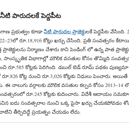
ీటి పారుదలకే పెద్దపీట
ంగాణ ప్రభుత్వం కూడా
నీటి పారుదల ప్రాజెక్టు
లకే పెద్దపీట వేసింది
22–23లో రూ.18,916 కోట్లు ఖర్చు చేసింది. ప్రతి సంవత్సరం కేట
్రాజెక్టులను నిర్మాణం చేశారు కాని పెండింగ్ లో ఉన్న పాత ప్రాజెక్ట
డలు, సాంస్కృతిక‌ విభాగాల్లో మౌలిక వసతుల కోసం తొమ్మిది సంవత్
ుంచి రూ.585 కోట్లకు పెరిగింది. డబుల్ బెడ్ రూమ్ పథకం పుణ్యమా 
826 కోట్ల నుంచి రూ.3,026 కోట్లకు నిధులు పెంచారు. అయితే ఎస్స
రు. ఈ నాలుగు వర్గాలకు మౌలిక వసతుల కల్పన కోసం 2013–14 లో
సంవత్సరంలో రూ.245 కోట్లకు కుదించారు. విదేశీ ఆదాయం సమకూర
రు. గడచిన ఐదు సంవత్సరాల నుంచి ఒక్క పైసా ఖర్చు చేయకపోవడం శో
వాటిని తీర్చిదిద్దే ప్రయత్నం చేయడం లేదు.