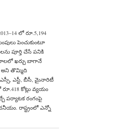
. 2013–14 లో రూ.5,194
ాయింపులు పెంచుకుంటూ
ులను పూర్తి చేసే పనికి
సరాలలో ఖర్చు బాగానే
అని తొమ్మిది
ీ, ఎస్టీ, బీసీ, మైనారిటీ
 రూ.418 కోట్లు వ్యయం
్చే పర్యాటక రంగంపై
చనీయం. రాష్ట్రంలో ఎన్నో