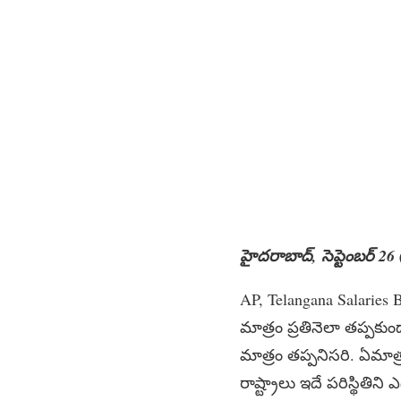
హైదరాబాద్, సెప్టెంబర్ 26 
AP, Telangana Salaries Bur
మాత్రం ప్రతినెలా తప్పకుం
మాత్రం తప్పనిసరి. ఏమాత
రాష్ట్రాలు ఇదే పరిస్థితిన