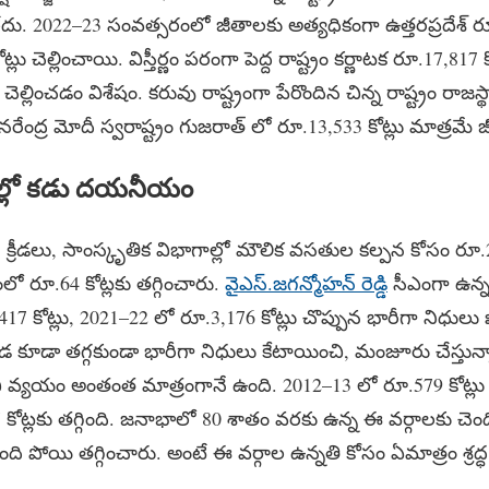
ు. 2022–23 సంవత్సరంలో జీతాలకు అత్యధికంగా ఉత్తరప్రదేశ్ రూ.
 చెల్లించాయి. విస్తీర్ణం పరంగా పెద్ద రాష్ట్రం కర్ణాటక రూ.17,817 క
ెల్లించడం విశేషం. కరువు రాష్ట్రంగా పేరొందిన చిన్న రాష్ట్రం రాజస్
ి నరేంద్ర మోదీ స్వరాష్ట్రం గుజరాత్ లో రూ.13,533 కోట్లు మాత్రమే జీత
్లో కడు దయనీయం
 క్రీడలు, సాంస్కృతిక‌ విభాగాల్లో మౌలిక వసతుల కల్పన కోసం రూ.
లో రూ.64 కోట్లకు తగ్గించారు.
వైఎస్.జగన్మోహన్ రెడ్డి
సీఎంగా ఉన్
 కోట్లు, 2021–22 లో రూ.3,176 కోట్లు చొప్పున భారీగా నిధులు ఖ
కడ కూడా తగ్గకుండా భారీగా నిధులు కేటాయించి, మంజూరు చేస్తున్నారు
ి వ్యయం అంతంత మాత్రంగానే ఉంది. 2012–13 లో రూ.579 కోట్
7 కోట్లకు తగ్గింది. జనాభాలో 80 శాతం వరకు ఉన్న ఈ వర్గాలకు చ
ింది పోయి తగ్గించారు. అంటే ఈ వర్గాల ఉన్నతి కోసం ఏమాత్రం శ్ర