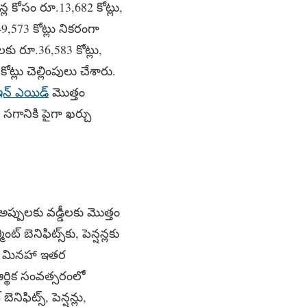
షన్ల కోసం రూ.13,682 కోట్లు,
9,573 కోట్లు నికరంగా
కు రూ.36,583 కోట్లు,
కోట్లు చెల్లింపులు చేశారు.
 ఇన్ ఎయిడ్
మొత్తం
 సగానికి పైగా ఖర్చు
న అప్పులకు వడ్డీలకు మొత్తం
 బెనిఫిట్స్‌కు, పెన్షన్లకు
ాలు మినహా ఇతర
ర్థిక సంవత్సరంలో
ఫిట్స్‌, పెన్షన్లు,