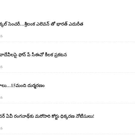
్కల్‌ సెంచరీ…శ్రీలంక ఎలెవన్ తో భారత్ ఎదురీత
26
దేవీలపై ఫోన్ పే సీఈవో కీలక ప్రకటన
26
మాదాలు…15మంది దుర్మరణం
26
నర్ ఏవీ రంగనాథ్‌కు మరోసారి కోర్టు ధిక్కరణ నోటీసులు!
26