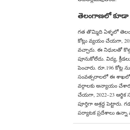
తెలంగాణలో కూడా న
గత తొమ్మిది ఏళ్ళలో తెల
కోట్లు వ్యయం చేయగా, 20
వచ్చారు. ఈ నిధులతో కొత్త ప
పూనుకోలేదు. విద్య, క్రీ
పెంచారు. రూ.196 కోట్ల న
సంవత్సరాలలో ఈ శాఖలో రూ.
వర్గాలకు అన్యాయం చేశా
చేయగా, 2022–23 ఆర్థిక 
పూర్తిగా అశ్రద్ద పెట్టా
పర్యాటక ప్రదేశాలు ఉన్నా 