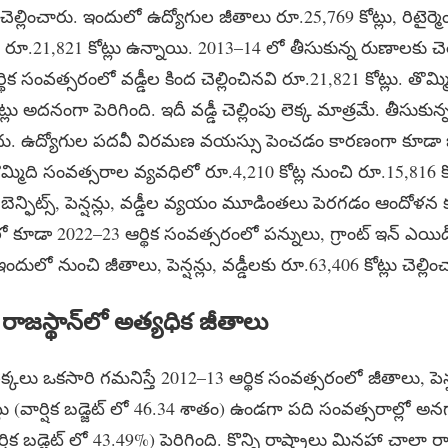
చెల్లించారు. ఇందులో ఉద్యోగుల జీతాలు రూ.25,769 కోట్లు, రిటైర్మెంట్ బ
కు రూ.21,821 కోట్లు ఉన్నాయి. 2013–14 లో తీసుకున్న రుణాలకు చెల
్థిక సంవత్సరంలో వడ్డీల కింద చెల్లించినవి రూ.21,821 కోట్లు. త
్లు అదనంగా పెరిగింది. ఇదీ వడ్డీ చెల్లింపు లెక్క మాత్రమే. తీసుక
లుపలేదు. ఉద్యోగుల పదవీ విరమణ వయస్సు పెంచడం కారణంగా కూడా 
మ్మిది సంవత్సరాల వ్యవధిలో రూ.4,210 కోట్ల నుంచి రూ.15,816 కో
్ బెన్ఫిట్స్, పెన్షన్లు, వడ్డీల వ్యయం మూడింతలు పెరగడం ఆందోళన
ో కూడా 2022–23 ఆర్థిక సంవత్సరంలో పన్నులు, గ్రాంట్ ఇన్ ఎయి
ందులో నుంచి జీతాలు, పెన్షన్లు, వడ్డీలకు రూ.63,406 కోట్లు చెల్లిం
. రాజస్థాన్‌లో అత్యధిక జీతాలు
ెక్కలు ఒకసారి గమనిస్తే 2012–13 ఆర్థిక సంవత్సరంలో జీతాలు, పెన్షన్లు
్లు (వార్షిక బడ్జెట్ లో 46.34 శాతం) ఉండగా పది సంవత్సరాల్లో 
షిక బడ్జెట్ లో 43.49%) పెరిగింది. కొన్ని రాష్ట్రాలు మినహా చాలా రా