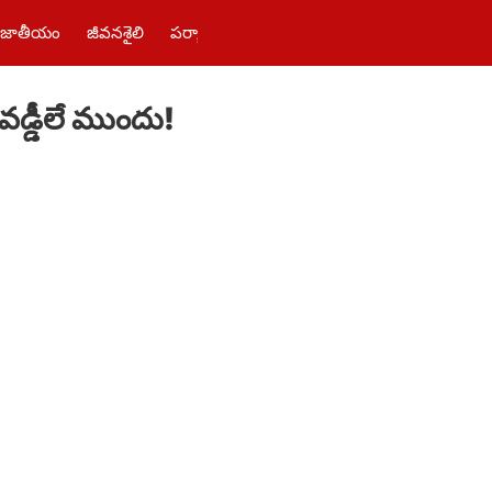
జాతీయం
జీవనశైలి
పర్యాటకం
తెలంగాణ‌
పాలిటిక్స్
ఫోటోలు
వడ్డీలే ముందు!