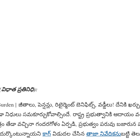
(విధాత ప్రతినిధి):
den | జీతాలు, పెన్షన్లు, రిటైర్మెంట్‌ బెనిఫిట్స్‌, వడ్డీలు! దేనికి 
డా నిధులు సమకూర్చుకోవాల్సిందే. రాష్ట్ర ప్రభుత్వానికి ఆదాయం వ
్రం తేడా వచ్చినా గందరగోళం ఏర్పడి, ప్రభుత్వం పరువు బజారున 
ి ఎదుర్కొంటున్నాయని
కాగ్‌
విడుదల చేసిన
తాజా నివేదికను
బట్టి తెల