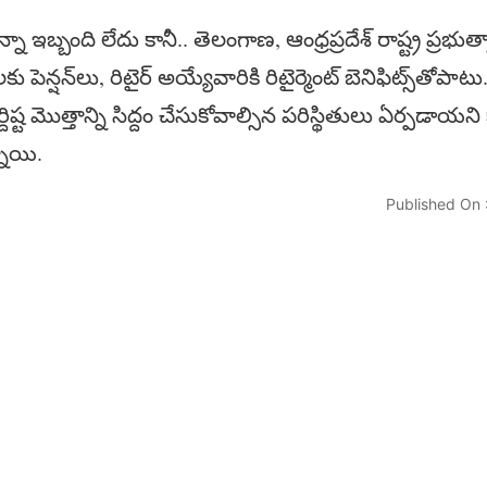
కున్నా ఇబ్బంది లేదు కానీ.. తెలంగాణ, ఆంధ్రప్రదేశ్‌ రాష్ట్ర ప్
లకు పెన్షన్‌లు, రిటైర్‌ అయ్యేవారికి రిటైర్మెంట్‌ బెనిఫిట్స్‌తోపా
ిర్దిష్ట మొత్తాన్ని సిద్దం చేసుకోవాల్సిన పరిస్థితులు ఏర్పడాయన
నాయి.
Published On 