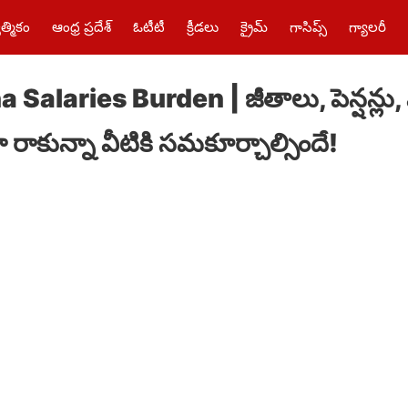
త్మికం
ఆంధ్ర ప్రదేశ్
ఓటీటీ
క్రీడలు
క్రైమ్‌
గాసిప్స్
గ్యాలరీ
Salaries Burden | జీతాలు, పెన్షన్లు, 
ాకున్నా వీటికి సమకూర్చాల్సిందే!