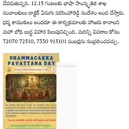
చేపడుతున్నది. 12.15 గంటలకు భాషా సాంస్కృతిక శాఖ
సంచాలకులు డాక్టర్ ఏనుగు నరసింహారెడ్డి సందేశం అంద చేస్తారు.
ధర్మ కాముకులు అందరూ ఈ కార్యక్రమాలకు హాజరు కావాలని
మహా బోధి బుద్ధ విహార పిలుపునిచ్చింది. ‪‪‪‪మరిన్ని వివరాల కోసం
72070 72510‬‬‬‬, ‪‪‪7330 915101 నంబర్లను సంప్రదించవచ్చు.