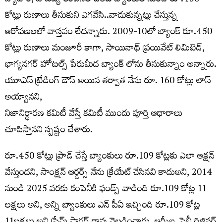
వ్యాపార, వాణిజ్య కంపెనీల పేరిట బ్యాంకుల నుంచి రూ.450
కోట్లు రుణాలు తీసుకుని ఎగవేసి..వాడుకున్నట్లు చేస్తున్న
ఆరోపణలలో వాస్తవం లేదన్నారు. 2009-10లో బ్యాంక్ రూ.450
కోట్లు రుణాలు మంజూరీ కాగా, సాయినాథ్ ప్రయివేట్ లిమిటెడ్,
భాగ్యనగర్ హోటల్స్ పేరుమీద బ్యాంక్ లోను తీసుకున్నాం అన్నారు.
యూఎస్ ట్రేడింగ్ డౌన్ అయిన తర్వాత నేను రూ. 160 కోట్లు లాస్
అయ్యానని,
నిజానిర్ధారణ కమిటీ వేస్తే కమిటీ ముందు పూర్తి ఆధారాలు
చూపిస్తానని స్పష్టం చేశారు.
రూ.450 కోట్లు ప్రాడ్ చేస్తే బ్యాంకులు రూ.109 కోట్లకు ఎలా ఆక్షన్
వేస్తుందని, సాంక్షన్ ఆర్డర్స్ నేను క్రేయేట్ చేసినవి కాదుఅని, 2014
నుండి 2025 వరకు కంపెనీకి ఫండ్స్ వాడింది రూ.109 కోట్ల 11
లక్షలు అని, అన్ని బ్యాంకులు ఎన్ పీఏ ఇచ్చింది రూ.109 కోట్ల