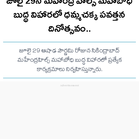
జూలై 29న మహేంద్ర హిల్స్‌ మహాబోధి
బుద్ధ విహారలో ధమ్మచక్క పవత్తన
దినోత్సవం..
జూలై 29 ఆషాఢ పౌర్ణమి రోజున సికింద్రాబాద్‌
మహేంద్రహిల్స్‌ మహాబోధి బుద్ధ విహారలో ప్రత్యేక
కార్యక్రమాలు నిర్వహిస్తున్నారు.