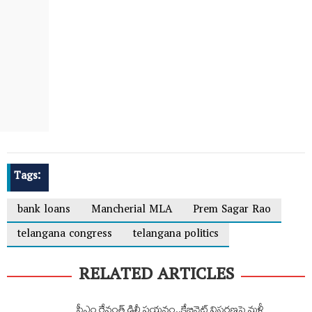
Tags:
bank loans
Mancherial MLA
Prem Sagar Rao
telangana congress
telangana politics
RELATED ARTICLES
సీఎం రేవంత్ ఢిల్లీ పయనం..కేబినెట్ విస్తరణపై మళ్లీ