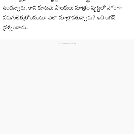
ఉందన్నారు. కానీ కూటమి పాలకులు మాత్రం వృద్దిలో వేగంగా
పరుగులెత్తుతోందంటూ ఎలా మాట్లాడతున్నారు? అని జగన్
ప్రశ్నించారు.