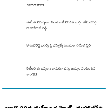
ఊహాగానాలు!
సామేల్ విమర్శలు..వినాశకాలే విపరీత బుద్ది : కోమటిరెడ్డి
రాజగోపాల్ రెడ్డి
కోమటిరెడ్డి బ్రదర్స్ పై ఎమ్మెల్యే మందుల సామేల్ ఫైర్
కేటీఆర్ కు జన్మదిన కానుకగా సన్న బియ్యం పంపించిన
కాంగ్రెస్!