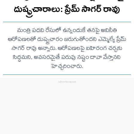
దుష్ఫ్రచారాలు: ప్రేమ్ సాగర్ రావు
మంత్రి పదవి రేసులో ఉన్నందుకే తనపై అవినీతి
ఆరోపణలతో దుష్ప్రచారం జరుగుతోందని ఎమ్మెల్యే ప్రేమ్
సాగర్ రావు అన్నారు. ఆరోపణలపై బహిరంగ చర్చకు
సిద్ధమని, అవసరమైతే పరువు నష్టం దావా వేస్తానని
హెచ్చరించారు.