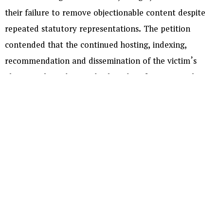
their failure to remove objectionable content despite
repeated statutory representations. The petition
contended that the continued hosting, indexing,
recommendation and dissemination of the victim’s
photographs, videos and other identifying particulars
had caused grave prejudice to her privacy, dignity and
reputation, in violation of the law protecting victims of
sexual offences.
Appearing for the petitioner, High Court Advocate
Nagurbabu N submitted that despite representations
made to the Ministry of Information and Broadcasting
and the Resident Grievance Officers of the respective
digital platforms, no effective action had been taken