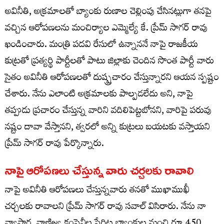
అవినీతి, అక్రమాలతో బ్యాంకు రుణాల చెల్లింపు చేసినట్లుగా తనపై
వచ్చిన ఆరోపణలను మంచిర్యాల ఎమ్మెల్యే కే. ప్రేమ్ సాగర్ రావు
ఖండించారు. మంత్రి పదవి రేసులో ఉన్నాననే నాపై రాజకీయ
కుట్రతో ప్రత్యర్థి పార్టీలతో పాటు జిల్లాకు చెందిన సొంత పార్టీ వారు
సైతం అవినీతి ఆరోపణలతో దుష్ప్రచారం చేస్తున్నారని ఆయన స్పష్టం
చేశారు. నేను ఎలాంటి అక్రమాలకు పాల్పడలేదు అని, నాపై
తప్పుడు ప్రచారం చేస్తున్న వారిని వదిలిపెట్టబోనని, వారిపై పరువు
నష్టం దావా వేస్తానని, త్వరలో అన్ని కుట్రలు బయటకు వస్తాయని
ప్రేమ్ సాగర్ రావు పేర్కొన్నారు.
నాపై ఆరోపణలు చేస్తున్న వారు చర్చలకు రావాలి
నాపై అవినీతి ఆరోపణలు చేస్తున్నవారు తనతో ముఖాముఖీ
చర్చలకు రావాలని ప్రేమ్ సాగర్ రావు సవాల్ విసిరారు. నేను నా