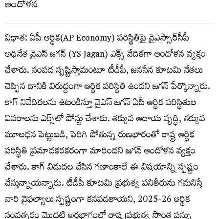
విధాత: ఏపీ ఆర్ధిక(AP Economy) పరిస్థితిపై వైఎస్సార్‌సీపీ
అధినేత వైఎస్ జగన్ (YS Jagan) ఎక్స్ వేదికగా ఆందోళన వ్యక్తం
చేశారు. సంపద సృష్టిస్తామంటూ టీడీపీ, జనసేన కూటమి నేతలు
చెప్పిన దానికి విరుద్దంగా ఆర్థిక పరిస్థితి ఉందని జగన్‌ పేర్కొన్నారు.
కాగ్ నివేదికలను ఉటంకిస్తూ వైఎస్‌ జగన్‌​ ఏపీ ఆర్థిక పరిస్థితుల
వివరాలను ఎక్స్‌లో పోస్టు చేశారు. తక్కువ ఆదాయ వృద్ధి, తక్కువ
మూలధన పెట్టుబడి, పెరిగి పోతున్న రుణభారంతో రాష్ట్ర ఆర్థిక
పరిస్థితి ప్రమాదకరకరంగా మారిందని జగన్ ఆందోళన వ్యక్తం
చేశారు. కాగ్ విడుదల చేసిన గణాంకాలే ఈ విషయాన్ని స్పష్టం
చేస్తున్నాయన్నారు. టీడీపీ కూటమి ప్రభుత్వ పనితీరును గమనిస్తే
వారి వైఫల్యాలు స్పష్టంగా కనపడతాయని, 2025-26 ఆర్థిక
సంవత్సరం మొదటి అర్ధభాగంలో రాష్ట్ర ప్రభుత్వ సొంత పన్ను