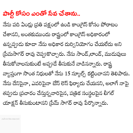
పార్టీ కోసం ఎంతో సేవ చేశాను..
నేను పది ఏండ్లు ప్రతి పక్షంలో ఉండి కాంగ్రెస్ కోసం పోరాటం
చేశానని, అంతకుముందు రాష్ట్రంలో కాంగ్రెస్ అధికారంలో
ఉన్నప్పుడు కూడా నేను అధికార దుర్వినియోగం చేయలేదు అని
ప్రేమసాగర్ రావు చెప్పుకొచ్చారు. నేను సాండ్,లాండ్, ముడుపులు
తీసుకోవాలనుకుంటే అప్పుడే తీసుకునే వాడినన్నారు. రాష్ట్ర
వ్యాప్తంగా సొంత నిధులతో నేను 15 స్కూల్స్ కట్టించానని తెలిపారు.
నేను దేనిపైనా, ఎవరిపైనా బేస్ లెస్ ఫిర్యాదు చేయనని, అలాగే నాపై
తప్పుడు ప్రచారం చేస్తున్నవారిపైన, పత్రిక సంస్థలపైన లీగల్
యాక్షన్ తీసుకుంటానని ప్రేమ్ సాగర్ రావు పేర్కొన్నారు.