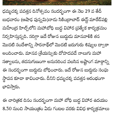
ధమ్మచక్క పవత్తన దినోత్సవం సందర్భంగా ఈ నెల 29 వ తేదీ
బుధవారం (ఆషాఢ పున్నమి)నాడు సికింద్రాబాద్ ఈస్ట్ మారేడ్‌పల్లి
మహేంద్ర హిల్స్‌లోని మహాబోధి బుద్ధ విహార ప్రత్యేక కార్యక్రమం
నిర్వహిస్తున్నది. సరిగ్గా ఇదే రోజున బుద్ధుడు మానవాళికి తన
మొదటి సందేశాన్ని సారనాథ్‌లో మొదటి ఐదుగురు శిష్యుల ద్వారా
అందించారు. మానవ శ్రేయస్సుకు దోహదపడే నాలుగు మహా
సత్యాలను, తదనుగుణంగా అనుసరించ వలసిన అష్టాంగ మార్గాన్ని
ఈ సందర్భంగా బుద్ధుడు బోధించారు. ఇదే రోజున బుద్ధుడు సంఘ
స్థాపన కూడా కావించారు. దీనిని ధమ్మచక్క పవత్తన ఆరంభంగా
భావిస్తారు.
ఈ చారిత్రక దినం సందర్భంగా మహా బోధి బుద్ధ విహార ఉదయం
8.30 నుంచి సాయంత్రం ఏడు గంటల వరకు వివిధ కార్యక్రమాలు