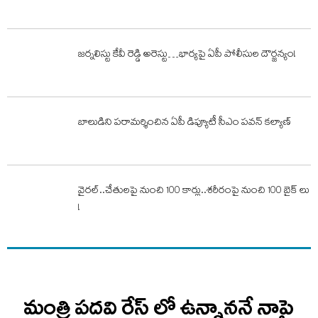
జర్నలిస్టు కేవీ రెడ్డి అరెస్టు…భార్యపై ఏపీ పోలీసుల దౌర్జన్యం!
బాలుడిని పరామర్శించిన ఏపీ డిప్యూటీ సీఎం పవన్‌ కల్యాణ్‌
వైరల్..చేతులపై నుంచి 100 కార్లు..శరీరంపై నుంచి 100 బైక్ లు
!
మంత్రి పదవి రేస్ లో ఉన్నాననే నాపై