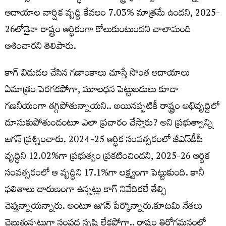
ఆదాయాల వార్షిక వృద్ధి కేవలం 7.03% మాత్రమే ఉందని, 2025-
26లోనైనా రాష్ట్రం ఆర్థికంగా కోలుకుంటుందని చాలామంది
ఆశించారని తెలిపారు.
కాగ్ విడుదల చేసిన గణాంకాలు చూస్తే సొంత ఆదాయాలు
ఏమాత్రం పెరగకపోగా, మూలధన పెట్టుబడులు కూడా
గణనీయంగా తగ్గిపోతున్నాయని.. అయినప్పటికీ రాష్ట్రం అభివృద్దిలో
దూసుకుపోతుందంటూ ఎలా ప్రచారం చేస్తారు? అని ప్రభుత్వాన్ని
జగన్ ప్రశ్నించారు. 2024-25 ఆర్థిక సంవత్సరంలో జీఎస్‌డీపీ
వృద్ధిని 12.02%గా ప్రభుత్వం ప్రకటించిందని, 2025-26 ఆర్థిక
సంవత్సరంలో ఆ వృద్ధిని 17.1%గా లక్ష్యంగా పెట్టుకుంది. కానీ
ఫలితాలు దారుణంగా ఉన్నట్లు కాగ్ నివేదికలే తేల్చి
చెప్తున్నాయన్నారు. అంటూ జగన్ పేర్కొన్నారు.కూటమి నేతలు
చెబుతున్నట్లుగా సంపద సృష్టి లేకపోగా.. రాష్ట్రం తిరోగమనంలో