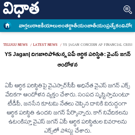
వార్త‌లు
రాజకీయాలు
అంత‌ర్జాతీయం
జాతీయం
ప్రత్యేకం
వినోద
TELUGU NEWS
LATEST NEWS
YS JAGAN CONCERN AP FINANCIAL CRISI
/
/
YS Jagan| దిగజారిపోతున్న ఏపీ ఆర్థిక పరిస్థితి: వైఎస్ జగన్
ఆందోళన
ఏపీ ఆర్ధిక పరిస్థితిపై వైఎస్సార్‌సీపీ అధినేత వైఎస్ జగన్ ఎక్స్
వేదికగా ఆందోళన వ్యక్తం చేశారు. సంపద సృష్టిస్తామంటూ
టీడీపీ, జనసేన కూటమి నేతలు చెప్పిన దానికి విరుద్దంగా
ఆర్థిక పరిస్థితి ఉందని జగన్‌ పేర్కొన్నారు. కాగ్ నివేదికలను
ఉటంకిస్తూ వైఎస్‌ జగన్‌​ ఏపీ ఆర్థిక పరిస్థితుల వివరాలను
ఎక్స్‌లో పోస్టు చేశారు.