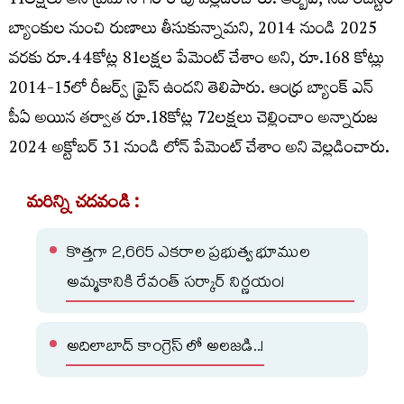
11లక్షలు అని ప్రేమ్ సాగర్ రావు వెల్లడించారు. ఆర్బీఐ, సెబీ రిజిస్టర్
బ్యాంకుల నుంచి రుణాలు తీసుకున్నామని, 2014 నుండి 2025
వరకు రూ.44కోట్ల 81లక్షల పేమెంట్ చేశాం అని, రూ.168 కోట్లు
2014-15లో రీజర్వ్ ప్రైస్ ఉందని తెలిపారు. ఆంధ్ర బ్యాంక్ ఎన్
పీఏ అయిన తర్వాత రూ.18కోట్ల 72లక్షలు చెల్లించాం అన్నారుజ
2024 అక్టోబర్ 31 నుండి లోన్ పేమెంట్ చేశాం అని వెల్లడించారు.
మరిన్ని చదవండి :
కొత్తగా 2,665 ఎకరాల ప్రభుత్వ భూముల
అమ్మకానికి రేవంత్ సర్కార్ నిర్ణయం!
అదిలాబాద్ కాంగ్రెస్ లో అలజడి..!