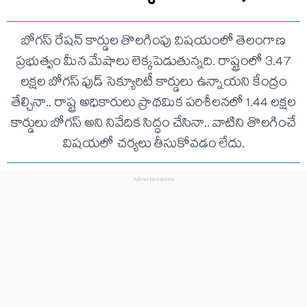
బోగస్‌ రేషన్‌ కార్డుల తొలగింపు విషయంలో తెలంగాణ
ప్రభుత్వం మీన మేషాలు లెక్కపెడుతున్నది. రాష్ట్రంలో 3.47
లక్షల బోగస్‌ ఫుడ్‌ సెక్యూరిటీ కార్డులు ఉన్నాయని కేంద్రం
తేల్చినా.. రాష్ట్ర అధికారులు ప్రాథమిక పరిశీలనలో 1.44 లక్షల
కార్డులు బోగస్‌ అని నివేదిక సిద్ధం చేసినా.. వాటిని తొలగించే
విషయలో చర్యలు తీసుకోవడం లేదు.