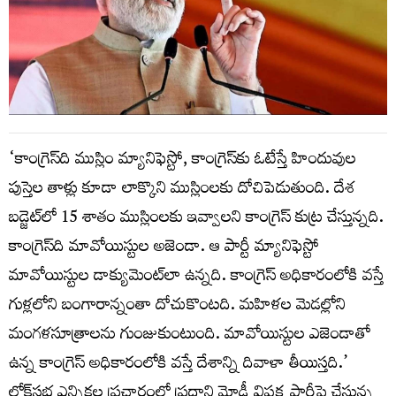
‘కాంగ్రెస్‌ది ముస్లిం మ్యానిఫెస్టో, కాంగ్రెస్‌కు ఓటేస్తే హిందువుల
పుస్తెల తాళ్లు కూడా లాక్కొని ముస్లింల‌కు దోచిపెడుతుంది. దేశ
బ‌డ్జెట్‌లో 15 శాతం ముస్లింల‌కు ఇవ్వాల‌ని కాంగ్రెస్ కుట్ర చేస్తున్న‌ది.
కాంగ్రెస్‌ది మావోయిస్టుల అజెండా. ఆ పార్టీ మ్యానిఫెస్టో
మావోయిస్టుల డాక్యుమెంట్‌లా ఉన్న‌ది. కాంగ్రెస్ అధికారంలోకి వ‌స్తే
గుళ్ల‌లోని బంగారాన్నంతా దోచుకొంట‌ది. మ‌హిళ‌ల మెడ‌ల్లోని
మంగ‌ళ‌సూత్రాల‌ను గుంజుకుంటుంది. మావోయిస్టుల ఎజెండాతో
ఉన్న కాంగ్రెస్ అధికారంలోకి వ‌స్తే దేశాన్ని దివాళా తీయిస్త‌ది.’
లోక్‌సభ ఎన్నికల ప్రచారంలో ప్రధాని మోడీ విపక్ష పార్టీపై చేస్తున్న