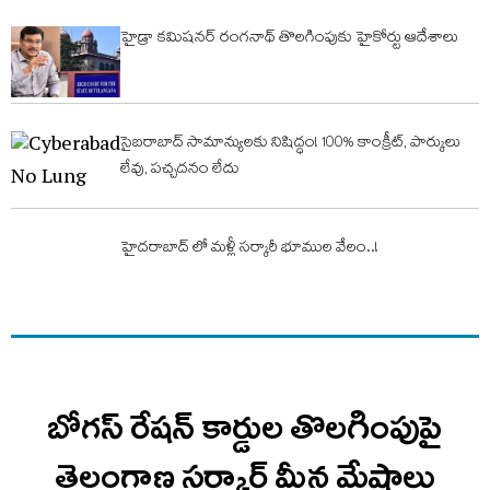
హైడ్రా కమిషనర్ రంగనాథ్ తొలగింపుకు హైకోర్టు ఆదేశాలు
సైబరాబాద్ సామాన్యులకు నిషిద్ధం! 100% కాంక్రీట్, పార్కులు
లేవు, పచ్చదనం లేదు
హైదరాబాద్ లో మళ్లీ సర్కారీ భూముల వేలం..!
బోగస్ రేషన్ కార్డుల తొలగింపుపై
తెలంగాణ సర్కార్ మీన మేషాలు