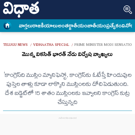
వార్త‌లు
రాజకీయాలు
అంత‌ర్జాతీయం
జాతీయం
ప్రత్యేకం
వినోద
TELUGU NEWS
VIDHAATHA SPECIAL
PRIME MINISTER MODI SENSATIO
/
/
మొన్న వికసిత్‌ భారత్‌ నేడు విద్వేష వ్యాఖ్యలు
'కాంగ్రెస్‌ది ముస్లిం మ్యానిఫెస్టో, కాంగ్రెస్‌కు ఓటేస్తే హిందువుల
పుస్తెల తాళ్లు కూడా లాక్కొని ముస్లింల‌కు దోచిపెడుతుంది.
దేశ బ‌డ్జెట్‌లో 15 శాతం ముస్లింల‌కు ఇవ్వాల‌ని కాంగ్రెస్ కుట్ర
చేస్తున్న‌ది