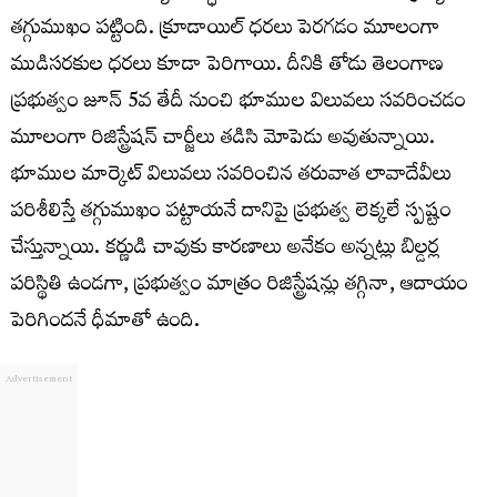
తగ్గుముఖం పట్టింది. క్రూడాయిల్ ధరలు పెరగడం మూలంగా
ముడిసరకుల ధరలు కూడా పెరిగాయి. దీనికి తోడు తెలంగాణ
ప్రభుత్వం జూన్ 5వ తేదీ నుంచి భూముల విలువలు సవరించడం
మూలంగా రిజిస్ట్రేషన్ చార్జీలు తడిసి మోపెడు అవుతున్నాయి.
భూముల మార్కెట్ విలువలు సవరించిన తరువాత లావాదేవీలు
పరిశీలిస్తే తగ్గుముఖం పట్టాయనే దానిపై ప్రభుత్వ లెక్కలే స్పష్టం
చేస్తున్నాయి. కర్ణుడి చావుకు కారణాలు అనేకం అన్నట్లు బిల్డర్ల
పరిస్థితి ఉండగా, ప్రభుత్వం మాత్రం రిజిస్ట్రేషన్లు తగ్గినా, ఆదాయం
పెరిగిందనే ధీమాతో ఉంది.