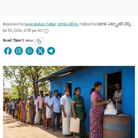
Reported by:
Edited by:
విధాత ఎక్స్క్లూజివ్ డెస్క్
Jagan Mohan Talluri
|
విధాత ప్రత్యేకం
|
|
Jul 30, 2026, 4:38 pm IST
Read Time:
9 mins