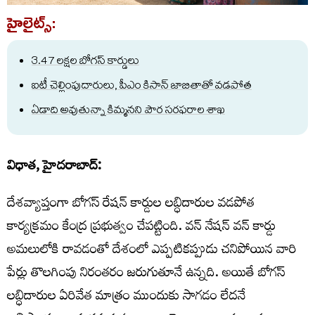
హైలైట్స్:
3.47 లక్షల బోగస్ కార్డులు
ఐటీ చెల్లింపుదారులు, పీఎం కిసాన్ జాబితాతో వడపోత
ఏడాది అవుతున్నా కిమ్మనని పౌర సరఫరాల శాఖ
విధాత, హైదరాబాద్:
దేశవ్యాప్తంగా బోగస్ రేషన్ కార్డుల లబ్ధిదారుల వడపోత
కార్యక్రమం కేంద్ర ప్రభుత్వం చేపట్టింది. వన్ నేషన్ వన్ కార్డు
అమలులోకి రావడంతో దేశంలో ఎప్పటికప్పుడు చనిపోయిన వారి
పేర్లు తొలగింపు నిరంతరం జరుగుతూనే ఉన్నది. అయితే బోగస్
లబ్ధిదారుల ఏరివేత మాత్రం ముందుకు సాగడం లేదనే