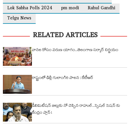
Lok Sabha Polls 2024
pm modi
Rahul Gandhi
Telgu News
RELATED ARTICLES
వానల కోసం వరుణ యాగం..తెలంగాణ సర్కార్ నిర్ణయం
రాష్ట్రంలో ఢిల్లీ గులాంగిరి పాలన : కేటీఆర్
డీలిమిటేషన్ బిల్లుకు నో చెప్పిన రాహుల్..స్పెషల్ సెషన్ కు
కేంద్రం ప్లాన్ !