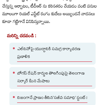
చేస్తున్న ఆర్బాటం, టీడీఆర్ ను కఠినతరం చేయడం వంటి పనుల
మూలంగా రియల్ ఎస్టేట్ రంగం కుదేలు అయ్యిందనే వాదనలు
కూడా గట్టిగానే వినిపిస్తున్నాయి.
మరిన్ని చదవండి :
ఎల్‌నినోపై యుద్ధానికి సమగ్ర కార్యాచరణ
ప్రణాళిక
బోగస్ రేషన్ కార్డుల తొలగింపుపై తెలంగాణ
సర్కార్ మీన మేషాలు
నిజంగానే ప్రాణం తీసిన‘సజీవ సమాధి’ స్టంట్ !