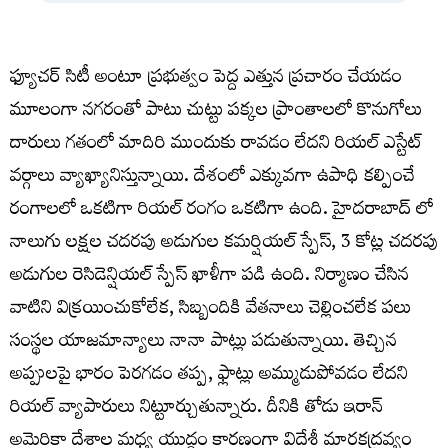
ఫ్యూచర్ సిటీ అంటూ ప్రభుత్వం పెద్ద ఎత్తున ప్రచారం చేయడం
మూలంగా నగరంతో పాటు చుట్టు పక్కల ప్రాంతాలలో కొనుగోలు
దారులు గతంలో మాదిరి ముందుకు రావడం లేదని రియల్‌ ఎస్టేట్‌
వర్గాలు వ్యాఖ్యానిస్తున్నాయి. దేశంలో ఎక్కువగా ఉపాధి కల్పించే
రంగాలలో ఒకటిగా రియల్ రంగం ఒకటిగా ఉంది. హైదరాబాద్ లో
నాలుగు లక్షల చదరపు అడుగుల కమర్షియల్ స్పేస్, 3 కోట్ల చదరపు
అడుగుల రెసిడెన్షియల్ స్పేస్ ఖాళీగా పడి ఉంది. నిర్మాణం చేసిన
వాటిని విక్రయించుకోలేక, సిబ్బందికి వేతనాలు చెల్లించలేక పలు
సంస్థల యాజమాన్యాలు నానా పాట్లు పడుతున్నాయి. తెచ్చిన
అప్పులపై భారం పెరగడం తప్ప, ఫ్లాట్లు అమ్ముడుపోవడం లేదని
రియల్ వ్యాపారులు నిట్టూర్చుతున్నారు. దీనికి తోడు ఇరాన్
అమెరికా దేశాల మధ్య యుద్ధం కారణంగా విదేశీ మారకద్రవ్యం