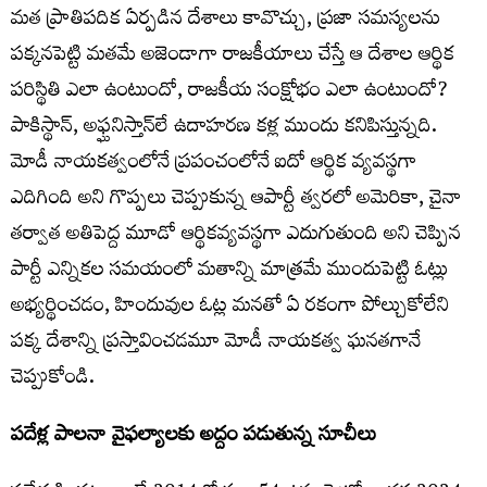
మత ప్రాతిపదిక ఏర్పడిన దేశాలు కావొచ్చు, ప్రజా సమస్యలను
పక్కనపెట్టి మతమే అజెండాగా రాజకీయాలు చేస్తే ఆ దేశాల ఆర్థిక
పరిస్థితి ఎలా ఉంటుందో, రాజకీయ సంక్షోభం ఎలా ఉంటుందో?
పాకిస్థాన్‌, అఫ్ఘనిస్తాన్‌లే ఉదాహరణ కళ్ల ముందు కనిపిస్తున్నది.
మోడీ నాయకత్వంలోనే ప్రపంచంలోనే ఐదో ఆర్థిక వ్యవస్థగా
ఎదిగింది అని గొప్పలు చెప్పుకున్న ఆపార్టీ త్వరలో అమెరికా, చైనా
తర్వాత అతిపెద్ద మూడో ఆర్థికవ్యవస్థగా ఎదుగుతుంది అని చెప్పిన
పార్టీ ఎన్నికల సమయంలో మతాన్ని మాత్రమే ముందుపెట్టి ఓట్లు
అభ్యర్థించడం, హిందువుల ఓట్ల మనతో ఏ రకంగా పోల్చుకోలేని
పక్క దేశాన్ని ప్రస్తావించడమూ మోడీ నాయకత్వ ఘనతగానే
చెప్పుకోండి.
పదేళ్ల పాలనా వైఫల్యాలకు అద్దం పడుతున్న సూచీలు