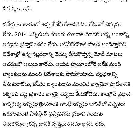
విమర్శలు ఇవి.
పదేళ్లు అధికారంలో ఉన్న బీజేపీ దేశానికి ఏం చేసిందో చెప్పడం
లేదు. 2014 ఎన్నికలకు ముందు గుజరాత్‌ మోడల్‌ అన్న అంశాన్ని
ఇప్పుడు ప్రస్తావించడం లేదు. అవినీతిరహిత పాలన అందిస్తామని,
విదేశాల్లో ఉన్న నల్లధనాన్ని వెనక్కి తీసుకొస్తాన్న మోడీ మాటలు
ఆచరణలో అమలు కాలేదు. ఆయన హయాంలోనే అనేక మంది
బ్యాంకులను ముంచి విదేశాలకు పారిపోయారు. నల్లధనాన్ని
తీసుకురాలేదు, కనీసం బ్యాంకులను ముంచిన వాళ్లనైనా స్వదేశానికి
రప్పించి చట్ట ప్రకారం వాళ్లపై చర్యలు తీసుకోలేదు. కాంగ్రెస్‌ ప్రధాన
కార్యదర్శి అన్నట్టు ప్రియాంక గాంధీ అన్నట్టు భారత్‌లో ఎన్నికలు
జరుగుతుంటే పాకిస్థాన్‌ ప్రస్తావనను ప్రధాని ఎందుకు
తీసుకొస్తున్నారన్న దానికి స్పష్టమైన సమాధానం లేదు.