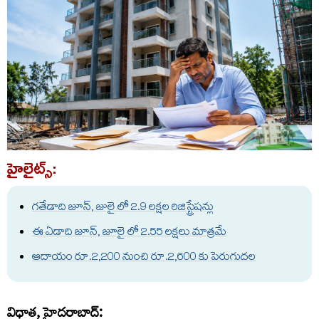
హైలైట్స్:
గతేడాది జూన్, జులై లో 2.9 లక్షల రిజిస్ట్రేషన్లు
ఈ ఏడాది జూన్, జూలై లో 2.55 లక్షలు మాత్రమే
ఆదాయం రూ.2,200 నుంచి రూ.2,600 కు పెరుగుదల
విధాత, హైదరాబాద్: