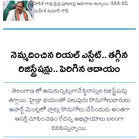
హరీశ్ రావు క్షుద్ర పూజలపై ఆధారాలు ఉన్నాయి : పీసీసీ చీఫ్
మహేశ్ కుమార్ గౌడ్
నెమ్మదించిన రియల్ ఎస్టేట్.. తగ్గిన
రిజిస్ట్రేషన్లు.. పెరిగిన ఆదాయం
తెలంగాణ లో అనుకున్నట్లుగానే స్థిరాస్తుల రిజిస్ట్రేషన్లు
తగ్గాయి. హైడ్రా భయంతో పలువురు కొనుగోలుదారులు
అపార్ట్ మెంట్లలో ప్లాట్లు కొనుగోలు చేసేందుకు అంతగా
ఆసక్తి చూపించడం లేదన్న అభిప్రాయాలు బలంగా
వినిపిస్తున్నాయి.