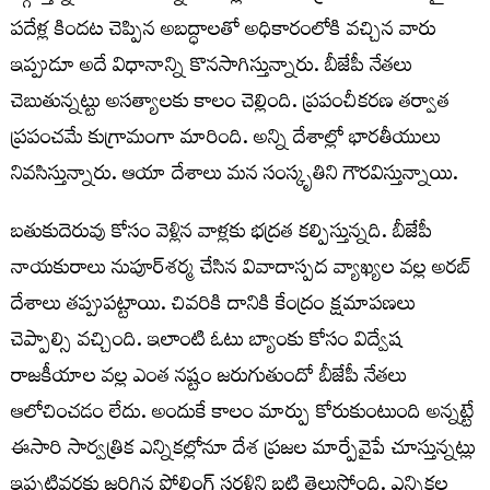
పదేళ్ల కిందట చెప్పిన అబద్ధాలతో అధికారంలోకి వచ్చిన వారు
ఇప్పుడూ అదే విధానాన్ని కొనసాగిస్తున్నారు. బీజేపీ నేతలు
చెబుతున్నట్టు అసత్యాలకు కాలం చెల్లింది. ప్రపంచీకరణ తర్వాత
ప్రపంచమే కుగ్రామంగా మారింది. అన్ని దేశాల్లో భారతీయులు
నివసిస్తున్నారు. ఆయా దేశాలు మన సంస్కృతిని గౌరవిస్తున్నాయి.
బతుకుదెరువు కోసం వెళ్లిన వాళ్లకు భద్రత కల్పిస్తున్నది. బీజేపీ
నాయకురాలు నుపూర్‌శర్మ చేసిన వివాదాస్పద వ్యాఖ్యల వల్ల అరబ్‌
దేశాలు తప్పుపట్టాయి. చివరికి దానికి కేంద్రం క్షమాపణలు
చెప్పాల్సి వచ్చింది. ఇలాంటి ఓటు బ్యాంకు కోసం విద్వేష
రాజకీయాల వల్ల ఎంత నష్టం జరుగుతుందో బీజేపీ నేతలు
ఆలోచించడం లేదు. అందుకే కాలం మార్పు కోరుకుంటుంది అన్నట్టే
ఈసారి సార్వత్రిక ఎన్నికల్లోనూ దేశ ప్రజల మార్పేవైపే చూస్తున్నట్లు
ఇప్పటివరకు జరిగిన పోలింగ్‌ సరళిని బట్టి తెలుస్తోంది. ఎన్నికల