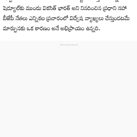
షెడ్యూల్‌కు ముందు వికసిత్‌ భారత్‌ అని నినదించిన ప్రధాని సహా
బీజేపీ నేతలు ఎన్నికల ప్రచారంలో విద్వేష వ్యాఖ్యలు చేస్తుండటమే
మార్పునకు ఒక కారణం అనే అభిప్రాయం ఉన్నది.