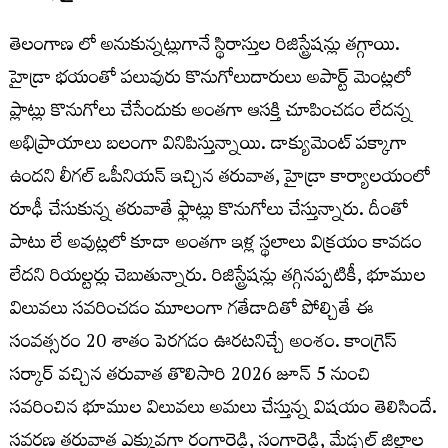
తెలంగాణ లో అనుకున్నట్లుగానే స్థిరాస్తుల రిజిస్ట్రేషన్లు తగ్గాయి.
హైడ్రా భయంతో పలువురు కొనుగోలుదారులు అపార్ట్ మెంట్లలో
ప్లాట్లు కొనుగోలు చేసేందుకు అంతగా ఆసక్తి చూపించడం లేదన్న
అభిప్రాయాలు బలంగా వినిపిస్తున్నాయి. డాక్యుమెంట్‌ పక్కాగా
ఉందని లీగల్ ఒపీనియన్‌ ఇచ్చిన తరువాత, హైడ్రా కార్యాలయంలో
రూఢీ చేసుకున్న తరువాతే ఫ్లాట్లు కొనుగోలు చేస్తున్నారు. దీంతో
పాటు లే అవుట్లలో కూడా అంతగా ఇళ్ల స్థలాలు విక్రయం కావడం
లేదని రియల్టర్లు చెబుతున్నారు. రిజిస్ట్రేషన్లు తగ్గినప్పటికీ, భూముల
విలువలు సవరించడం మూలంగా గతేడాదితో పోల్చితే ఈ
సంవత్సరం 20 శాతం పెరగడం ఊరటనిచ్చే అంశం. కాంగ్రెస్
సర్కార్ వచ్చిన తరువాత తొలిసారి 2026 జూన్ 5 నుంచి
సవరించిన భూముల విలువలు అమలు చేస్తున్న విషయం తెలిసిందే.
సవరణ తరువాత ఎక్కువగా రంగారెడ్డి, సంగారెడ్డి, మేడ్చల్ జిల్లాల