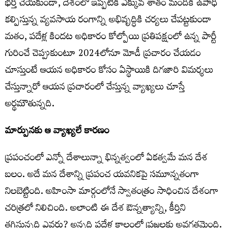
భర్తీ చేయకుండా, దేశంలో ఇప్పటికీ ఎక్కువ శాతం మందికి ఉపాధి
కల్పిస్తున్న వ్యవసాయ రంగాన్ని అభివృద్ధికి చర్యలు చేపట్టకుండా
మతం, పదేళ్ల కిందట అధికారం కోల్పోయి ప్రతిపక్షంలో ఉన్న పార్టీ
గురించే చెప్పుకుంటూ 2024లోనూ మోడీ ప్రచారం చేయడం
చూస్తుంటే ఆయన అధికారం కోసం ఏస్థాయికి దిగజారి విమర్శలు
చేస్తున్నారో ఆయన ప్రచారంలో చేస్తున్న వ్యాఖ్యలు చూస్తే
అర్థమౌతున్నది.
మార్పునకు ఆ వ్యాఖ్యలే కారణం
ప్రపంచంలో ఎన్నో దేశాలున్నా భిన్నత్వంలో ఏకత్వమే మన దేశ
బలం. అదే మన దేశాన్ని ప్రపంచ యవనికపై సమూన్నతంగా
నిలబెట్టింది. అహింసా మార్గంలోనే స్వాతంత్రం సాధించిన దేశంగా
చరిత్రలో నిలిచింది. అలాంటి ఈ దేశ ఔన్నత్యాన్ని, కీర్తిని
తగ్గిస్తున్నది ఎవరు? అన్నది పదేళ్ల కాలంలో ప్రజలకు అవగతమైంది.