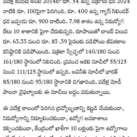
పదేళ్ల కిందట అంటే 2014లో రూ. 54 ఉన్న పెట్రోలు ధర 2024
నాటికి రూ. 100పైగా పెరిగింది. రూ. 400 ఉన్న గ్యాస్‌ సిలిండర్‌
ధర ఇప్పుడు రూ. 900 దాటింది. 7.98 శాతం ఉన్న నిరుద్యోగ
రేటు 10 శాతానికి పైగా చేరుకున్నది. రూపాయితో డాలర్‌ విలువ
రూ. 63.33 నుంచి రూ. 83 .39 పైసలకు పడిపోయి జీవితకాల
కనిష్ఠానికి పడిపోయింది. పత్రికా స్వేచ్ఛలో 140/180 నుంచి
161/180 స్థానంలో నిలిచింది. ప్రపంచ ఆకలి సూచీలో 55/125
నుంచి 111/125 స్థానంలో ఉన్నది. అవినీతి సూచీలో భారత్‌
85/180 నుంచి 93/180 స్థానానికి దిగజారింది. పదేళ్ల మోడీ
పాలనా వైఫల్యాలకు ఈ సూచీలు అద్దం పడుతున్నాయి.
ఈ పదేళ్ల కాలంలో పెరిగిన ద్రవ్యోల్బణాన్ని కట్టడి చేయకుండా,
నిరుద్యోగాన్ని నిర్మూలించకుండా, ఉద్యోగ అవకాశాలు
కల్పించకుండా, కేంద్రంలో ఖాళీగా 10 లక్షలకు పైగా ఉద్యోగాలు