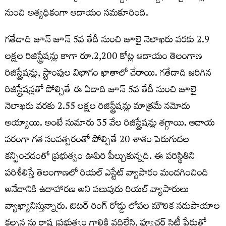
నుంచి అత్యధికంగా ఆదాయం సమకూరింది.
గతేడాది జూన్ జూన్ 5వ తేదీ నుంచి జూలై నెలాఖరు వరకు 2.9
లక్షల రిజిస్ట్రేషన్లు కాగా రూ.2,200 కోట్ల ఆదాయం తెలంగాణ
రిజిస్ట్రేషన్లు, స్టాంపుల విభాగం ఖాతాలో చేరాయి. గతేడాది జరిగిన
రిజిస్ట్రేషన్లతో పోల్చితే ఈ ఏడాది జూన్ 5వ తేదీ నుంచి జూలై
నెలాఖరు వరకు 2.55 లక్షల రిజిస్ట్రేషన్లు మాత్రమే నమోదు
అయ్యాయి. అంటే సుమారు 35 వేల రిజిస్ట్రేషన్లు తగ్గాయి. ఆదాయ
పరంగా గత సంవత్సరంతో పోల్చితే 20 శాతం పెరుగుదల
కన్పించడంతో ప్రభుత్వం ఊపిరి పీల్చుకున్నది. ఈ పరిస్థితిని
పరిశీలిస్తే తెలంగాణలో రియల్ ఎస్టేట్ వ్యాపారం మందగించింది
అనేదానికి ఉదాహారణ అని పలువురు రియల్ వ్యాపారులు
వ్యాఖ్యానిస్తున్నారు. ఔటర్ రింగ్ రోడ్డు లోపల మౌలిక సదుపాయాల
కల్పన ను రాష్ట్ర ప్రభుత్వం గాలికి వదిలేసి, ఫ్యూచర్ సిటీ పేరుతో