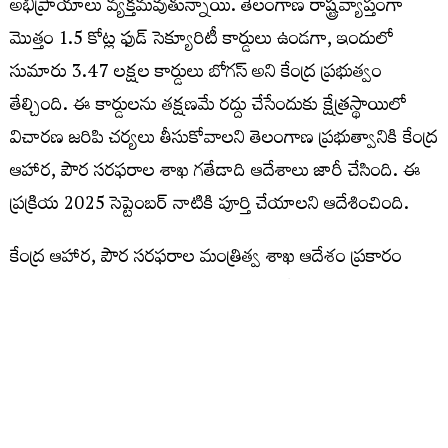
అభిప్రాయాలు వ్యక్తమవుతున్నాయి. తెలంగాణ రాష్ట్రవ్యాప్తంగా
మొత్తం 1.5 కోట్ల ఫుడ్ సెక్యూరిటీ కార్డులు ఉండగా, ఇందులో
సుమారు 3.47 లక్షల కార్డులు బోగస్ అని కేంద్ర ప్రభుత్వం
తేల్చింది. ఈ కార్డులను తక్షణమే రద్దు చేసేందుకు క్షేత్రస్థాయిలో
విచారణ జరిపి చర్యలు తీసుకోవాలని తెలంగాణ ప్రభుత్వానికి కేంద్ర
ఆహార, పౌర సరఫరాల శాఖ గతేడాది ఆదేశాలు జారీ చేసింది. ఈ
ప్రక్రియ 2025 సెప్టెంబర్ నాటికి పూర్తి చేయాలని ఆదేశించింది.
కేంద్ర ఆహార, పౌర సరఫరాల మంత్రిత్వ శాఖ ఆదేశం ప్రకారం
ప్రాథమిక విచారణ జరపగా 1.44 లక్షల బోగస్ కార్డులు ఉన్నట్లు
తేలింది. ఈ కార్డులను తొలగించాలని కోరుతూ పౌర సరఫరాల
కమిషనర్ కార్యాలయం నుంచి మంత్రి ఎన్ ఉత్తమ్ కుమార్ రెడ్డికి
ఫైలు వెళ్లింది. ఫైలును పరిశీలించిన ఉత్తమ్ కుమార్ రెడ్డి, తుది
ఆదేశాల కోసం ముఖ్యమంత్రి రేవంత్ రెడ్డికి పంపించినట్లు