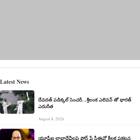
Latest News
దేవదత్ పడిక్కల్‌ సెంచరీ…శ్రీలంక ఎలెవన్ తో భారత్
ఎదురీత
August 8, 2026
యూపీఐ లావాదేవీలపై ఫోన్ పే సీఈవో కీలక ప్రకటన