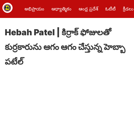
అభిప్రాయం
ఆధ్యాత్మికం
ఆంధ్ర ప్రదేశ్
ఓటీటీ
క్రీడలు
Hebah Patel | కిర్రాక్ ఫోజులతో
కుర్రకారును ఆగం ఆగం చేస్తున్న హెబ్బా
పటేల్