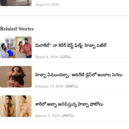
August 8, 2026
Related Stories
మిరాకిల్" నా కెరీర్ బెస్ట్ ఫిల్మ్: హెబ్బా పటేల్
March 9, 2026 | వినోదం
హెబ్బా ఏముందబ్బా.. అదిరేటి డ్రెస్‌లో అందాల సెగలు
February 10, 2026 | ఫోటోలు
శారీలో అబ్బా అనిపిస్తున్న హెబ్బా ఫోటోలు
January 8, 2026 | ఫోటోలు