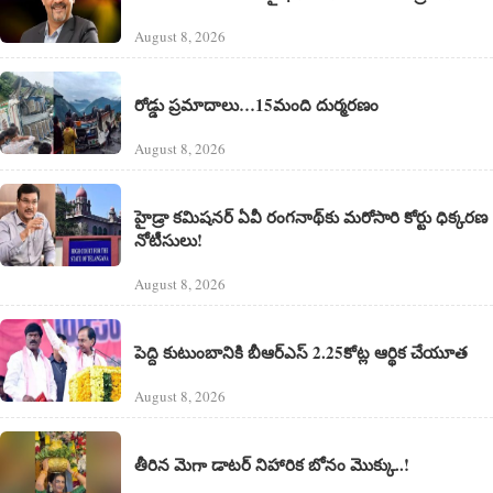
August 8, 2026
రోడ్డు ప్రమాదాలు…15మంది దుర్మరణం
August 8, 2026
హైడ్రా కమిషనర్ ఏవీ రంగనాథ్‌కు మరోసారి కోర్టు ధిక్కరణ
నోటీసులు!
August 8, 2026
పెద్ది కుటుంబానికి బీఆర్ఎస్ 2.25కోట్ల ఆర్థిక చేయూత
August 8, 2026
తీరిన మెగా డాటర్ నిహారిక బోనం మొక్కు..!