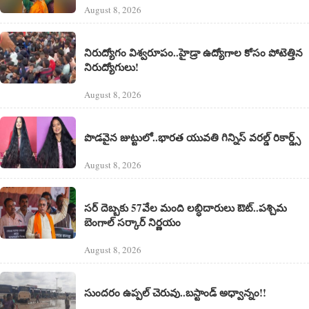
August 8, 2026
నిరుద్యోగం విశ్వరూపం..హైడ్రా ఉద్యోగాల కోసం పోటెత్తిన
నిరుద్యోగులు!
August 8, 2026
పొడవైన జుట్టులో..భారత యువతి గిన్నిస్ వరల్డ్ రికార్డ్స్
August 8, 2026
సర్ దెబ్బకు 57వేల మంది లబ్ధిదారులు ఔట్..పశ్చిమ
బెంగాల్ సర్కార్ నిర్ణయం
August 8, 2026
సుందరం ఉప్పల్ చెరువు..బస్టాండ్ అధ్వాన్నం!!