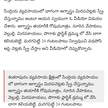
సేంద్రియ వ్యవసాయంలో భాగంగా అగ్నాస్త్రం మిరపచెట్లకు స్ప్రే
చేస్తున్నాము అంటూ ఆయన స్వయంగా ఓ వీడియో విడుదల
చేశారు. అగ్నాస్త్రం తయారీకి గోవుమూత్రం, నూరిన వేపాకులు,
వెల్లుల్లి, మిరపకాయలు, పొగాకు ప్లాస్టిక్ డ్రమ్ము లో వేసి బాగా
కలియబెట్టి, మరగపెట్టి 24 గంటలపాటు నిల్వవుంచి వడపోసి
ఆపై చెట్లకు స్ప్రే చేస్తాం అని వీడియోలో చెప్పుకొచ్చారు.
శంకరాపురం వ్యవసాయ క్షేత్రంలో సేంద్రియ వ్యవసాయం
లో భాగంగా అగ్నాస్త్రం మిరపచెట్లకు స్ప్రే చేస్తున్నాము.
అగ్నాస్త్రం తయారీకి గోవుమూత్రం, నూరిన వేపాకులు,
వెల్లుల్లి, మిరపకాయలు, పొగాకు ప్లాస్టిక్ డ్రమ్ము లో వేసి
బాగా కలియబెట్టి, మరగపెట్టి 24 గంటలపాటు