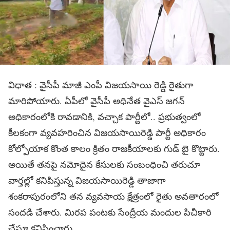
విధాత : వైసీపీ మాజీ ఎంపీ విజయసాయి రెడ్డి రైతుగా
మారిపోయారు. ఏపీలో వైసీపీ అధినేత వైఎస్ జగన్
అధికారంలోకి రావడానికి, వచ్చాక పార్టీలో.. ప్రభుత్వంలో
కీలకంగా వ్యవహరించిన విజయసాయిరెడ్డి పార్టీ అధికారం
కోల్పోయాక కొంత కాలం క్రితం రాజకీయాలకు గుడ్ బై కొట్టారు.
అయితే తనపై నమోదైన కేసులకు సంబంధించి తరుచూ
వార్తల్లో కనిపిస్తున్న విజయసాయిరెడ్డి తాజాగా
శంకరాపురంలోని తన వ్యవసాయ క్షేత్రంలో రైతు అవతారంలో
సందడి చేశారు. మిరప పంటకు సేంద్రీయ మందుల పిచీకారి
చేస్తూ కనిపించారు.