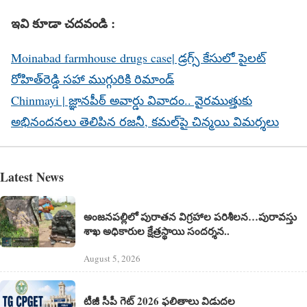
నిల్వవుంచి వడపోసి ఆపై చెట్లకు…
ఇవి కూడా చదవండి :
pic.twitter.com/RE4uT47fMY
— Vijayasai Reddy V (@VSReddy_MP)
March 16,
Moinabad farmhouse drugs case| డ్రగ్స్‌ కేసులో పైలట్‌
2026
రోహిత్‌రెడ్డి సహా ముగ్గురికి రిమాండ్
Chinmayi | జ్ఞానపీఠ్ అవార్డు వివాదం.. వైరముత్తుకు
అభినందనలు తెలిపిన రజనీ, కమల్‌పై చిన్మయి విమర్శలు
Latest News
అంజనపల్లిలో పురాతన విగ్రహాల పరిశీలన…పురావస్తు
శాఖ అధికారుల క్షేత్రస్థాయి సందర్శన..
August 5, 2026
టీజీ సీపీ గెట్ 2026 ఫలితాలు విడుదల