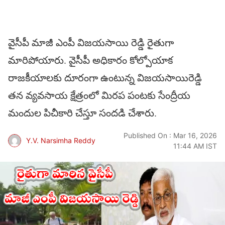
వైసీపీ మాజీ ఎంపీ విజయసాయి రెడ్డి రైతుగా
మారిపోయారు. వైసీపీ అధికారం కోల్పోయాక
రాజకీయాలకు దూరంగా ఉంటున్న విజయసాయిరెడ్డి
తన వ్యవసాయ క్షేత్రంలో మిరప పంటకు సేంద్రీయ
మందుల పిచీకారి చేస్తూ సందడి చేశారు.
Published On : Mar 16, 2026
Y.V. Narsimha Reddy
11:44 AM IST