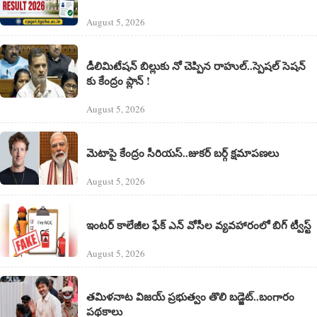
August 5, 2026
డీలిమిటేషన్ బిల్లుకు నో చెప్పిన రాహుల్..స్పెషల్ సెషన్
కు కేంద్రం ప్లాన్ !
August 5, 2026
మెటాపై కేంద్రం సీరియస్..జుకర్ బర్గ్ క్షమాపణలు
August 5, 2026
ఇంటర్ కాలేజీల ఫేక్ ఎన్ వోసీల వ్యవహారంలో బిగ్ ట్వీస్ట్
August 5, 2026
తమిళనాట విజయ్ ప్రభుత్వం తొలి బడ్జెట్‌..బంగారం
పథకాలు