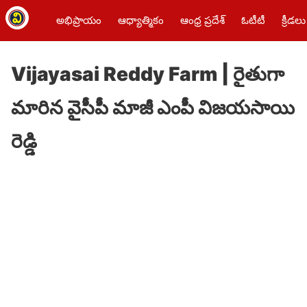
అభిప్రాయం
ఆధ్యాత్మికం
ఆంధ్ర ప్రదేశ్
ఓటీటీ
క్రీడలు
Vijayasai Reddy Farm | రైతుగా
మారిన వైసీపీ మాజీ ఎంపీ విజయసాయి
రెడ్డి