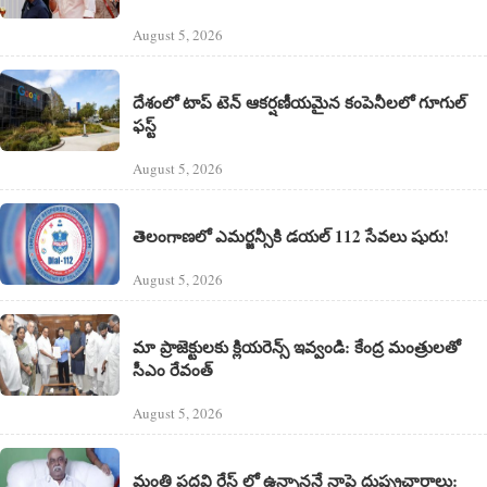
August 5, 2026
దేశంలో టాప్ టెన్ ఆకర్షణీయమైన కంపెనీలలో గూగుల్‌
ఫస్ట్‌
August 5, 2026
తెలంగాణలో ఎమర్జన్సీకి డయల్ 112 సేవలు షురు!
August 5, 2026
మా ప్రాజెక్టులకు క్లియరెన్స్ ఇవ్వండి: కేంద్ర మంత్రులతో
సీఎం రేవంత్
August 5, 2026
మంత్రి పదవి రేస్ లో ఉన్నాననే నాపై దుష్ఫ్రచారాలు: