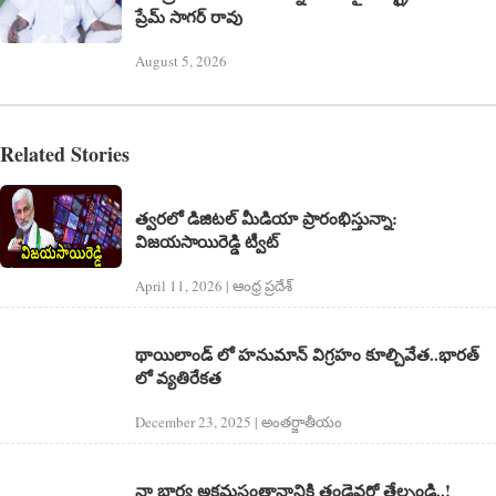
ప్రేమ్ సాగర్ రావు
August 5, 2026
Related Stories
త్వరలో డిజిటల్ మీడియా ప్రారంభిస్తున్నా:
విజయసాయిరెడ్డి ట్వీట్
April 11, 2026 | ఆంధ్ర ప్రదేశ్
థాయిలాండ్ లో హనుమాన్ విగ్రహం కూల్చివేత..భారత్
లో వ్యతిరేకత
December 23, 2025 | అంత‌ర్జాతీయం
నా భార్య అక్రమసంతానానికి తండ్రెవరో తేల్చండి..!