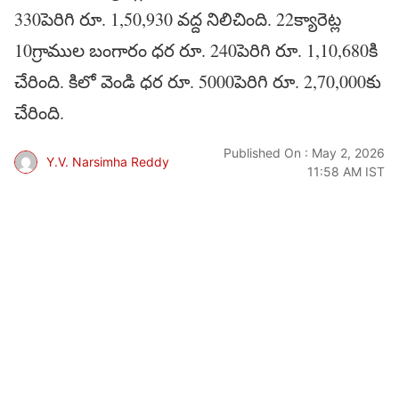
330పెరిగి రూ. 1,50,930 వద్ద నిలిచింది. 22క్యారెట్ల
10గ్రాముల బంగారం ధర రూ. 240పెరిగి రూ. 1,10,680కి
చేరింది. కిలో వెండి ధర రూ. 5000పెరిగి రూ. 2,70,000కు
చేరింది.
Published On : May 2, 2026
Y.V. Narsimha Reddy
11:58 AM IST