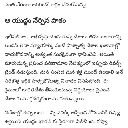
ఎంత వేగంగా జరిగిందో అర్థం చేసుకోవచ్చు.
ఆ యుద్దం నేర్పిన పాఠం
ఇటీవలిదాకా అభివృద్ధి చెందుతున్న దేశాలు తమ బంగారాన్ని
లండన్ లేదా న్యూయార్క్ వంటి పాశ్చాత్య దేశాల ఖజానాల్లో
దాచుకోవడాన్ని అత్యంత సురక్షితంగా భావించేవి. అయితే
మారుతున్న ప్రపంచ పరిణామాల నేపథ్యంలో ఇప్పుడు రివర్స్
ట్రెండ్ నడుస్తుంది. మన సంపద మన కళ్ల ముందే ఉండాలి అనే
సరికొత్త ఆర్థిక సార్వభౌమత్వ నినాదం వినిపిస్తోంది. ఈ
క్రమంలో భారతదేశం తీసుకుంటున్న నిర్ణయాలు ప్రపంచ
దేశాలకు మార్గదర్శకంగా మారుతున్నాయి.
విదేశాల్లో ఉన్న బంగారాన్ని వెనక్కి తెప్పించుకోవడానికి రష్యా-
ఉక్రెయిన్ యుద్ధం భారత్ కు ప్రేరణగా నిలిచింది. రష్యా-