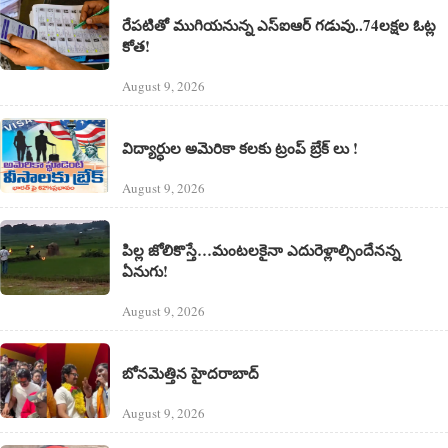
రేపటితో ముగియనున్న ఎస్‌ఐఆర్ గడువు..74లక్షల ఓట్ల
కోత!
August 9, 2026
విద్యార్ధుల అమెరికా కలకు ట్రంప్ బ్రేక్ లు !
August 9, 2026
పిల్ల జోలికొస్తే…మంటలకైనా ఎదురెళ్లాల్సిందేనన్న
ఏనుగు!
August 9, 2026
బోనమెత్తిన హైదరాబాద్
August 9, 2026