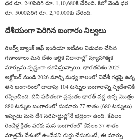
ధర రూ. 240పెరిగి రూ. 1,10,680కి చేరింది. కిలో వెండి ధర
రూ. 5000పెరిగి రూ. 2,70,000కు చేరింది.
దేశీయంగా పెరిగిన బంగారం నిల్వలు
రిజర్వ్ బ్యాంక్ ఆఫ్ ఇండియా ఇటీవల విడుదల చేసిన
గణాంకాలు మన దేశం ఆర్థిక విధానాల్లో వ్యూహాత్మక
మార్పును స్పష్టంగా చూపిస్తున్నాయి. భారతదేశం 2025
అక్టోబర్ నుండి 2026 మార్చి మధ్య కాలంలో విదేశీ గడ్డపై ఉన్న
తన బంగారంలో దాదాపు 104 టన్నుల బంగారాన్ని స్వదేశానికి
రప్పించింది. దీని ఫలితంగా ప్రస్తుతం భారత్ వద్ద ఉన్న మొత్తం
880 టన్నుల బంగారంలో సుమారు 77 శాతం (680 టన్నులు)
ఇప్పుడు మన దేశ సరిహద్దుల్లోనే భద్రంగా ఉంది. కేవలం
రెండేళ్ల క్రితం వరకు మన బంగారంలో కేవలం 37 శాతం
మాత్రమే దేశంలో ఉండేదని గుర్తు చేసుకుంటే, ఈ మార్పు