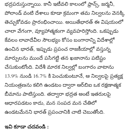
భద్రపరుస్తున్నాయి. కానీ ఇటీవలి కాలంలో ఫ్రాన్స్, జర్మనీ,
పోలాండ్ వంటి దేశాలు కూడా క్రమంగా తమ నిల్వలను వెనక్కి
తెచ్చుకోవడం ప్రారంభించాయి. అయితేభారత్ ఈ విషయంలో
చాలా వేగంగా, వ్యూహాత్మకంగా వ్యవహరిస్తోంది. ఒకప్పుడు
కేవలం లావాదేవీల సౌలభ్యం కోసం బంగారాన్ని విదేశాల్లో
ఉంచిన భారత్, ఇప్పుడు ప్రపంచ రాజకీయాల్లో వస్తున్న
మార్పులను ముందే పసిగట్టి తన ఖజానాను పటిష్టం
చేసుకుంటోంది. విదేశీ మారక నిల్వల్లో బంగారం వాటాను
13.9% నుండి 16.7% కి పెంచుకుంటూనే, ఆ నిల్వలపై ప్రత్యక్ష
నియంత్రణను కలిగి ఉండటం ద్వారా ఆర్‌బిఐ ఒక రక్షణాత్మక
బీమాను పాటిస్తుంది. తద్వారా భద్రత అంటే ఇతరులపై
ఆధారపడటం కాదు, మన సంపద మన చేతిలో
ఉండటమేనని భారత్ ప్రపంచానికి చాటి చెబుతోంది.
ఇవి కూడా చదవండి :