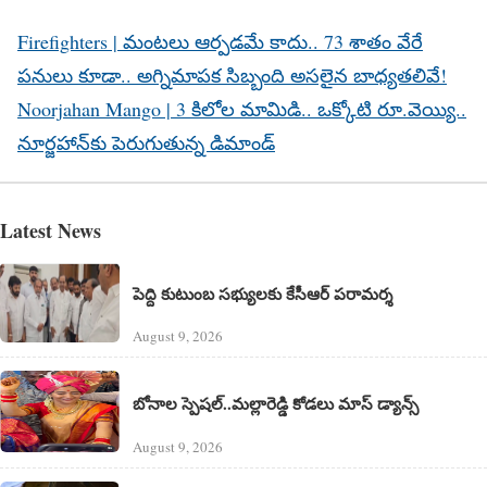
Firefighters | మంటలు ఆర్పడమే కాదు.. 73 శాతం వేరే
పనులు కూడా.. అగ్నిమాపక సిబ్బంది అసలైన బాధ్యతలివే!
Noorjahan Mango | 3 కిలోల మామిడి.. ఒక్కోటి రూ.వెయ్యి..
నూర్జహాన్‌కు పెరుగుతున్న డిమాండ్
Latest News
పెద్ది కుటుంబ సభ్యులకు కేసీఆర్ పరామర్శ
August 9, 2026
బోనాల స్పెషల్..మల్లారెడ్డి కోడలు మాస్ డ్యాన్స్
August 9, 2026