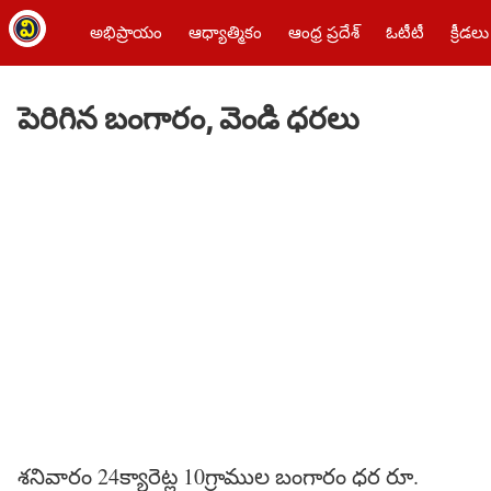
అభిప్రాయం
ఆధ్యాత్మికం
ఆంధ్ర ప్రదేశ్
ఓటీటీ
క్రీడలు
పెరిగిన బంగారం, వెండి ధరలు
శనివారం 24క్యారెట్ల 10గ్రాముల బంగారం ధర రూ.