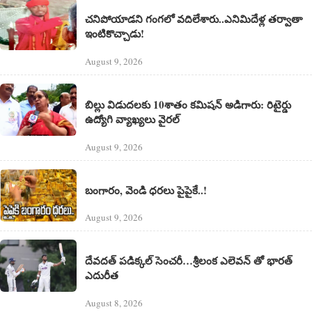
చనిపోయాడని గంగలో వదిలేశారు..ఎనిమిదేళ్ల తర్వాతా
ఇంటికొచ్చాడు!
August 9, 2026
బిల్లు విడుదలకు 10శాతం కమిషన్ అడిగారు: రిటైర్డు
ఉద్యోగి వ్యాఖ్యలు వైరల్
August 9, 2026
బంగారం, వెండి ధరలు పైపైకే..!
August 9, 2026
దేవదత్ పడిక్కల్‌ సెంచరీ…శ్రీలంక ఎలెవన్ తో భారత్
ఎదురీత
August 8, 2026