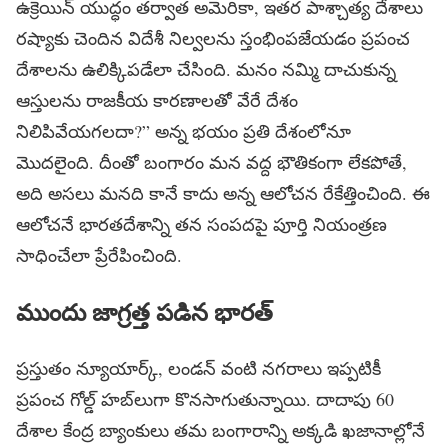
ఉక్రెయిన్ యుద్ధం తర్వాత అమెరికా, ఇతర పాశ్చాత్య దేశాలు
రష్యాకు చెందిన విదేశీ నిల్వలను స్తంభింపజేయడం ప్రపంచ
దేశాలను ఉలిక్కిపడేలా చేసింది. మనం నమ్మి దాచుకున్న
ఆస్తులను రాజకీయ కారణాలతో వేరే దేశం
నిలిపివేయగలదా?” అన్న భయం ప్రతి దేశంలోనూ
మొదలైంది. దీంతో బంగారం మన వద్ద భౌతికంగా లేకపోతే,
అది అసలు మనది కానే కాదు అన్న ఆలోచన రేకేత్తించింది. ఈ
ఆలోచనే భారతదేశాన్ని తన సంపదపై పూర్తి నియంత్రణ
సాధించేలా ప్రేరేపించింది.
ముందు జాగ్రత్త పడిన భారత్
ప్రస్తుతం న్యూయార్క్, లండన్ వంటి నగరాలు ఇప్పటికీ
ప్రపంచ గోల్డ్ హబ్‌లుగా కొనసాగుతున్నాయి. దాదాపు 60
దేశాల కేంద్ర బ్యాంకులు తమ బంగారాన్ని అక్కడి ఖజానాల్లోనే