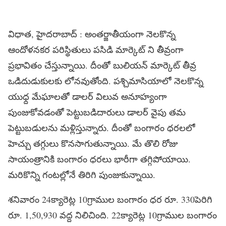
విధాత, హైదరాబాద్ : అంతర్జాతీయంగా నెలకొన్న
ఆందోళనకర పరిస్థితులు పసిడి మార్కెట్ ని తీవ్రంగా
ప్రభావితం చేస్తున్నాయి. దీంతో బులియన్ మార్కెట్ తీవ్ర
ఒడిదుడుకులకు లోనవుతోంది. పశ్చిమాసియాలో నెలకొన్న
యుధ్ద మేఘాలతో డాలర్ విలువ అనూహ్యంగా
పుంజుకోవడంతో పెట్టుబడిదారులు డాలర్ వైపు తమ
పెట్టుబడులను మళ్లిస్తున్నారు. దీంతో బంగారం ధరలలో
హెచ్చు తగ్గులు కొనసాగుతున్నాయి. మే తొలి రోజు
సాయంత్రానికి బంగారం ధరలు భారీగా తగ్గిపోయాయి.
మరికొన్ని గంటల్లోనే తిరిగి పుంజుకున్నాయి.
శనివారం 24క్యారెట్ల 10గ్రాముల బంగారం ధర రూ. 330పెరిగి
రూ. 1,50,930 వద్ద నిలిచింది. 22క్యారెట్ల 10గ్రాముల బంగారం