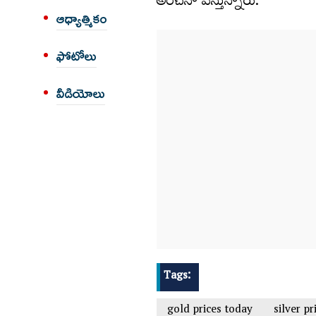
అంచనా వేస్తున్నారు.
ఆధ్యాత్మికం
ఫోటోలు
వీడియోలు
Tags:
gold prices today
silver p