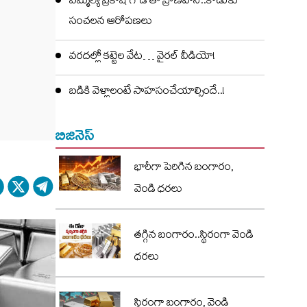
ఎమ్మెల్యే ప్రకాష్ గౌడ్ తో ప్రాణహాని..కొడుకు
సంచలన ఆరోపణలు
వరదల్లో కట్టెల వేట… వైరల్ వీడియో!
బడికి వెళ్లాలంటే సాహసంచేయాల్సిందే..!
బిజినెస్
భారీగా పెరిగిన బంగారం,
వెండి ధరలు
తగ్గిన బంగారం..స్థిరంగా వెండి
ధరలు
స్థిరంగా బంగారం, వెండి