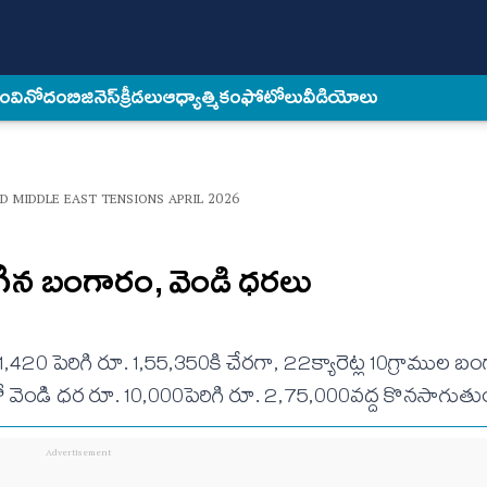
కం
వినోదం
బిజినెస్
క్రీడలు
ఆధ్యాత్మికం
ఫోటోలు
వీడియోలు
ID MIDDLE EAST TENSIONS APRIL 2026
గిన బంగారం, వెండి ధరలు
420 పెరిగి రూ. 1,55,350కి చేరగా, 22క్యారెట్ల 10గ్రాముల 
ిలో వెండి ధర రూ. 10,000పెరిగి రూ. 2,75,000వద్ద కొనసాగుతు