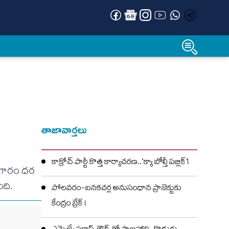
తాజావార్తలు
కాక్రోచ్ పార్టీ కొత్త కార్యాచరణ..‘క్యా బోల్తీ పబ్లిక్’!
బంగారం ధర
ంది.
పోలవరం-బనకచర్ల అనుసంధాన ప్రాజెక్టుకు
కేంద్రం బ్రేక్ !