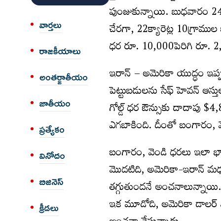
పుంజుకున్నాయి. బుధవారం 24క
వార్త‌లు
చేరగా, 22క్యారెట్ల 10గ్రాము
ధర రూ. 10,000పెరిగి రూ. 2
రాజకీయాలు
ఇరాన్ – అమెరికా యుద్ధం ఇప్ప
అంత‌ర్జాతీయం
పెట్టుబడులను సేఫ్ హెవన్ ఆస్త
జాతీయం
గోల్డ్ ధర ఔన్సుకు దాదాపు $4,
ఎగబాకింది. దీంతో బంగారం, వ
ప్రత్యేకం
బంగారం, వెండి ధరలు ఇలా భార
వినోదం
మొదటిది, అమెరికా-ఇరాన్ మధ్య
బిజినెస్
తగ్గుతుందనే అంచనాలున్నాయి. 
ఇక మూడోది, అమెరికా డాలర్ వ
క్రీడలు