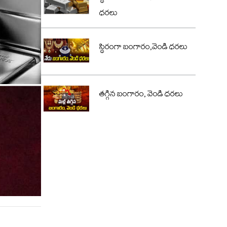
ధరలు
స్థిరంగా బంగారం,వెండి ధరలు
తగ్గిన బంగారం, వెండి ధరలు