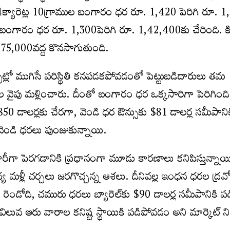
్యారెట్ల 10గ్రాముల బంగారం ధర రూ. 1,420 పెరిగి రూ. 1,
ల బంగారం ధర రూ. 1,300పెరిగి రూ. 1,42,400కు చేరింది. కి
,75,000వద్ద కొనసాగుతుంది.
ట్లో ముగిసే పరిస్థితి కనపడకపోవడంతో పెట్టుబడిదారులు తమ
ుల వైపు మళ్లించారు. దీంతో బంగారం ధర ఒక్కసారిగా పెరిగింది.
850 డాలర్లకు చేరగా, వెండి ధర ఔన్సుకు $81 డాలర్ల సమీపానిక
ెండి ధరలు పుంజుకున్నాయి.
ీగా పెరగడానికి ప్రధానంగా మూడు కారణాలు కనిపిస్తున్నాయ
 మళ్లీ చర్చలు జరగొచ్చన్న ఆశలు. దీనివల్ల ఇంధన ధరల ద్రవ్
రెండోది, చమురు ధరలు బ్యారెల్‌కు $90 డాలర్ల సమీపానికి 
ిలువ ఆరు వారాల కనిష్ట స్థాయికి పడిపోవడం అని మార్కెట్ న