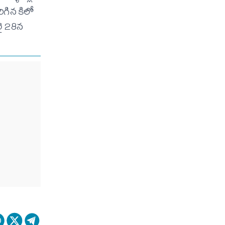
ిగిన కిలో
లై 28న