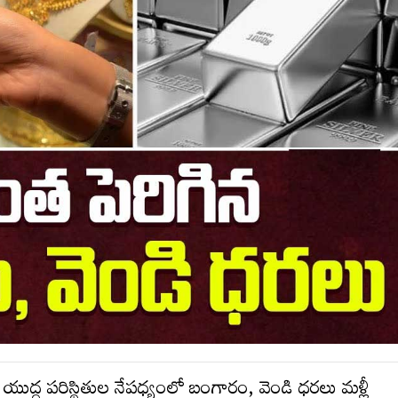
ుద్ధ పరిస్థితుల నేపధ్యంలో బంగారం, వెండి ధరలు మళ్లీ