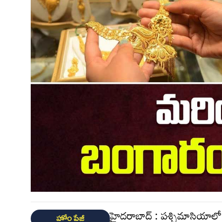
హైదరాబాద్ : పశ్చిమాసియాలో య
హోం పేజీ