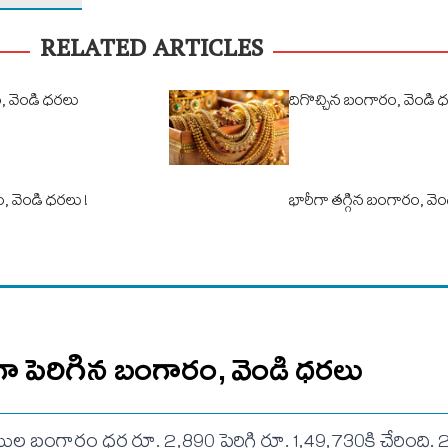
RELATED ARTICLES
, వెండి ధరలు
దిగొచ్చిన బంగారం, వెండి 
ం, వెండి ధరలు !
భారీగా తగ్గిన బంగారం, వె
గా పెరిగిన బంగారం, వెండి ధరలు
ాముల బంగారం ధర రూ. 2,890 పెరిగి రూ. 1,49,730కి చేరింది. 22