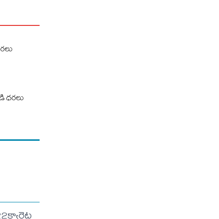
ధరలు
ండి ధరలు
క్యారెట్ల