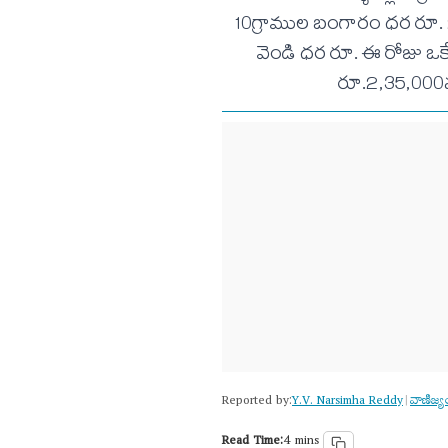
10గ్రాముల బంగారం ధర రూ. 2,6
వెండి ధర రూ. ఈ రోజు ఒకే
రూ.2,35,000వ
Reported by:
Y.V. Narsimha Reddy
వాణిజ్య
|
Read Time:
4 mins