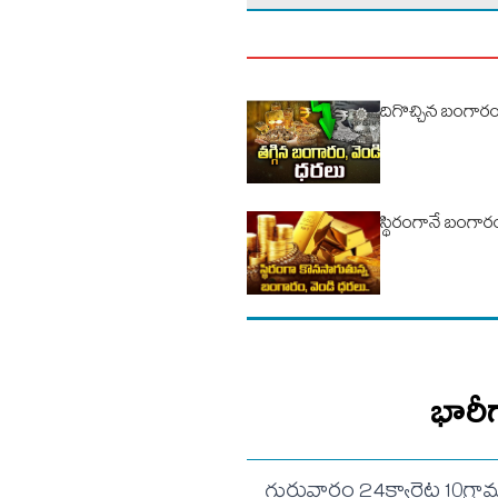
దిగొచ్చిన బంగారం
స్థిరంగానే బంగార
భారీ
గురువారం 24క్యారెట్ల 10గ్ర