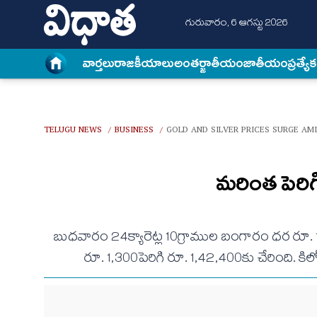
గురువారం, 6 ఆగస్టు 2026
వార్త‌లు
రాజకీయాలు
అంత‌ర్జాతీయం
జాతీయం
ప్రత్యే
TELUGU NEWS
BUSINESS
GOLD AND SILVER PRICES SURGE AM
/
/
మరింత పెరి
బుధవారం 24క్యారెట్ల 10గ్రాముల బంగారం ధర రూ. 1,
రూ. 1,300పెరిగి రూ. 1,42,400కు చేరింది. క