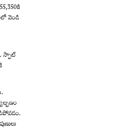
55,350కి
లో వెండి
 స్పాట్
ి
ి.
యోల్బణం
పడిపోవడం.
ిపుణులు