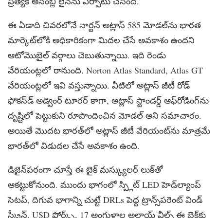
ప్రత్యేక అసెంబ్లీ లైన్‌ను ఏర్పాటు చేసింది.
ఈ ఏడాది చివరలోనే నార్టన్ అట్లాస్ 585 మోడల్‌ను భారత
మార్కెట్‌లోకి అధికారికంగా విుదల చేసే అవకాశం ఉందని
ఆటోమొబైల్ వర్గాలు చెబుతున్నాయి. ఇది రెండు
వేరియంట్లలో రానుంది.
Norton Atlas Standard, Atlas GT
వేరియంట్లలో ఇవి వస్తున్నాయి. వీటిలో అట్లాస్ జీటీ రోడ్
ఫోకస్‌డ్ అడ్వెంర్ టూరర్ కాగా, అట్లాస్ స్టాండర్డ్ ఆఫ్‌రోడింగ్‌ను
దృష్టిలో పెట్టుకుని రూపొందించిన మోడల్‌ అని సమాచారం.
అయితే మొదట భారత్‌లో అట్లాస్ జీటీ వేరియంట్‌ను మాత్రమే
భారత్‌లో విడుదల చేసే అవకాశం ఉంది.
డిజైన్‌పరంగా చూస్తే ఈ బైక్ మస్క్యులర్ లుక్‌తో
ఆకట్టుకోనుంది. ముందు భాగంలో స్ప్లిట్
LED
హెడ్‌ల్యాంప్
సెటప్, దిగువ భాగాన్ని చుట్టే
DRLs
పెద్ద ట్రాన్స్‌పరెంట్ విండ్
స్క్రీన్
, USD
ఫోర్క్స్, 17 అంగుళాల అల్లాయ్ వీల్స్ ఈ బైక్‌కు