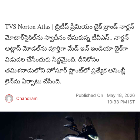
TVS Norton Atlas | బ్రిటీష్ ప్రీమియం బైక్ బ్రాండ్ నార్టన్
మోటార్‌సైకిల్‌ను స్వాధీనం చేసుకున్న టీవీఎస్.. నార్టన్
అట్లాస్ మోడల్‌ను పూర్తిగా మేడ్ ఇన్ ఇండియా బైక్‌గా
విడుదల చేసేందుకు సిద్ధమైంది. దీనికోసం
తమిళనాడులోని హోసూర్ ప్లాంట్‌లో ప్రత్యేక అసెంబ్లీ
లైన్‌ను ఏర్పాటు చేసింది.
Published On : May 18, 2026
Chandram
10:33 PM IST