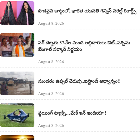
పొడవైన జుట్టులో..భారత యువతి గిన్నిస్ వరల్డ్ రికార్డ్స్
August 8, 2026
సర్ దెబ్బకు 57వేల మంది లబ్ధిదారులు ఔట్..పశ్చిమ
బెంగాల్ సర్కార్ నిర్ణయం
August 8, 2026
సుందరం ఉప్పల్ చెరువు..బస్టాండ్ అధ్వాన్నం!!
August 8, 2026
ఫ్లయింగ్ ట్యాక్సీ…మేక్ ఇన్ ఇండియా !
August 8, 2026