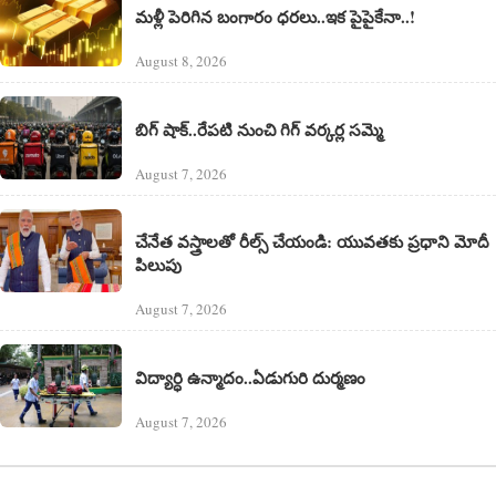
మళ్లీ పెరిగిన బంగారం ధరలు..ఇక పైపైకేనా..!
August 8, 2026
బిగ్ షాక్..రేపటి నుంచి గిగ్ వర్కర్ల సమ్మె
August 7, 2026
చేనేత వస్త్రాలతో రీల్స్ చేయండి: యువతకు ప్రధాని మోదీ
పిలుపు
August 7, 2026
విద్యార్ధి ఉన్మాదం..ఏడుగురి దుర్మణం
August 7, 2026