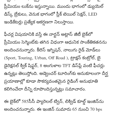
ప్రీమియం లుక్‌ను ఇస్తున్నాయి. ముందు భాగంలో డ్యుయెల్
డిస్క్ బ్రేకులు, వెనుక భాగంలో స్లీక్ టెయిల్ సెక్షన్,
LED
ఇండికేటర్లు ప్రత్యేక ఆకర్షణగా నిలుస్తాయి.
ఫీచర్ల విషయానికి వస్తే ఈ నార్టన్ అట్లాస్ జీటీ బైక్‌లో
ప్రీమియం సెగ్మెంట్‌కు తగిన విధంగా ఆధునిక సాంకేతికతనను
అందించనున్నారు. కీలెస్ ఇగ్నిషన్, నాలుగు రైడ్ మోడ్‌లు
(Sport, Touring, Urban, Off Road
), ట్రాక్షన్ కంట్రోల్, బై
డైరెక్షనల్ క్విక్ షిఫ్టర్, 8 అంగుళాల
TFT
డిస్‌ప్లే వంటి ఫీచర్లు
ఉన్నట్లు తెలుస్తోంది. అడ్వెంచర్ టూరింగ్‌కు అనుకూలంగా దీర్ఘ
ప్రయాణాల్లో కూడా సౌకర్యవంతమైన రైడింగ్ అనుభూతి
కలిగించేలా దీన్ని రూపొందిస్తున్నట్లు సమాచారం.
ఈ బైక్‌లో 585సీసీ ప్యారెలల్ ట్విన్, లిక్విడ్ కూల్డ్ ఇంజిన్‌ను
అందించనున్నారు. ఈ ఇంజిన్ సుమారు 65 నుంచి 70
bps