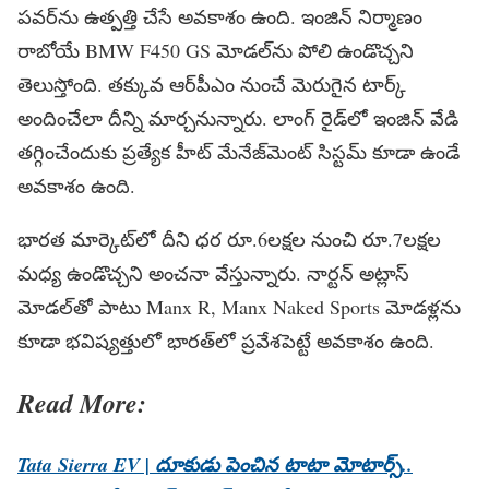
పవర్‌ను ఉత్పత్తి చేసే అవకాశం ఉంది. ఇంజిన్ నిర్మాణం
రాబోయే
BMW F450 GS
మోడల్‌ను పోలి ఉండొచ్చని
తెలుస్తోంది. తక్కువ ఆర్‌పీఎం నుంచే మెరుగైన టార్క్
అందించేలా దీన్ని మార్చనున్నారు. లాంగ్ రైడ్‌లో ఇంజిన్ వేడి
తగ్గించేందుకు ప్రత్యేక హీట్ మేనేజ్‌మెంట్ సిస్టమ్ కూడా ఉండే
అవకాశం ఉంది.
భారత మార్కెట్‌లో దీని ధర రూ.6లక్షల నుంచి రూ.7లక్షల
మధ్య ఉండొచ్చని అంచనా వేస్తున్నారు. నార్టన్ అట్లాస్
మోడల్‌తో పాటు
Manx R, Manx Naked Sports
మోడళ్లను
కూడా భవిష్యత్తులో భారత్‌లో ప్రవేశపెట్టే అవకాశం ఉంది.
Read More:
Tata Sierra EV | దూకుడు పెంచిన టాటా మోటార్స్..