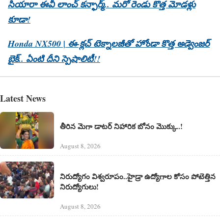
సియారా ఈవీ లాంచ్ కన్ఫార్మ్.. మరో రెండు కొత్త మోడళ్లు
కూడా!
Honda NX500 | ఈ-క్లచ్ టెక్నాలజీతో హోండా కొత్త అడ్వెంజర్
బైక్.. ఏంటి దీని స్పెషాలిటీ!!
Latest News
తీరిన మెగా డాటర్ నిహారిక బోనం మొక్కు..!
August 8, 2026
నిరుద్యోగం విశ్వరూపం..హైడ్రా ఉద్యోగాల కోసం పోటెత్తిన
నిరుద్యోగులు!
August 8, 2026