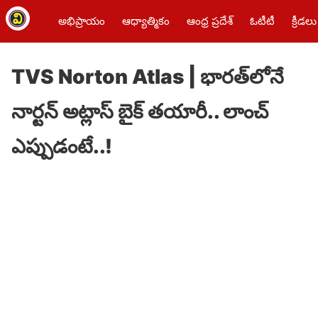
అభిప్రాయం
ఆధ్యాత్మికం
ఆంధ్ర ప్రదేశ్
ఓటీటీ
క్రీడలు
TVS Norton Atlas | భారత్‌లోనే
నార్టన్ అట్లాస్ బైక్ తయారీ.. లాంచ్
ఎప్పుడంటే..!