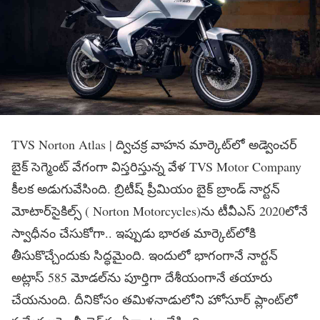
TVS Norton Atlas |
ద్విచక్ర వాహన మార్కెట్‌లో అడ్వెంచర్
బైక్ సెగ్మెంట్ వేగంగా విస్తరిస్తున్న వేళ
TVS Motor Company
కీలక అడుగువేసింది. బ్రిటీష్ ప్రీమియం బైక్ బ్రాండ్ నార్టన్
మోటార్‌సైకిల్స్ (
Norton Motorcycles‌)
ను టీవీఎస్ 2020లోనే
స్వాధీనం చేసుకోగా.. ఇప్పుడు భారత మార్కెట్‌లోకి
తీసుకొచ్చేందుకు సిద్ధమైంది. ఇందులో భాగంగానే నార్టన్
అట్లాస్ 585 మోడల్‌ను పూర్తిగా దేశీయంగానే తయారు
చేయనుంది. దీనికోసం తమిళనాడులోని హోసూర్ ప్లాంట్‌లో