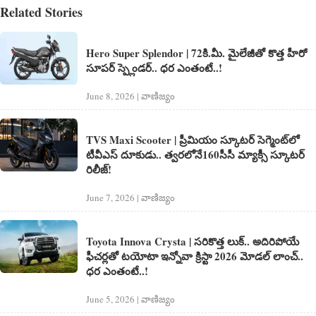
Related Stories
Hero Super Splendor | 72కి.మీ. మైలేజీతో కొత్త హీరో
సూపర్ స్ప్లెండర్.. ధర ఎంతంటే..!
June 8, 2026 | వాణిజ్యం
TVS Maxi Scooter | ప్రీమియం స్కూటర్ సెగ్మెంట్‌‌లో
టీవీఎస్ దూకుడు.. త్వరలోనే160సీసీ మ్యాక్సీ స్కూటర్
రిలీజ్!
June 7, 2026 | వాణిజ్యం
Toyota Innova Crysta | సరికొత్త లుక్.. అదిరిపోయే
ఫీచర్లతో టయోటా ఇన్నోవా క్రిస్టా 2026 మోడల్ లాంచ్..
ధర ఎంతంటే..!
June 5, 2026 | వాణిజ్యం