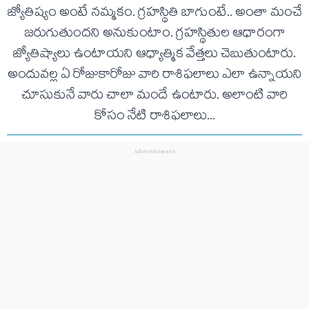
జ్యోతిష్యం అంటే నమ్మకం. గ్రహస్థితి బాగుంటే.. అంతా మంచే
జరుగుతుందని అనుకుంటాం. గ్రహస్థితుల ఆధారంగా
జ్యోతిష్యాలు ఉంటాయని ఆధ్యాత్మిక వేత్తలు చెబుతుంటారు.
అందువ‌ల్ల ఏ రోజుకారోజు వారి రాశిఫ‌లాలు ఎలా ఉన్నాయ‌ని
చూసుకునే వారు చాలా మందే ఉంటారు. అలాంటి వారి
కోసం నేటి రాశిఫ‌లాలు...