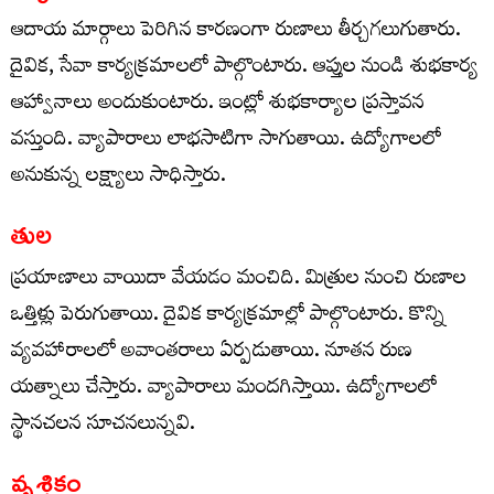
ఆదాయ మార్గాలు పెరిగిన కారణంగా రుణాలు తీర్చగలుగుతారు.
దైవిక, సేవా కార్యక్రమాలలో పాల్గొంటారు. ఆప్తుల నుండి శుభకార్య
ఆహ్వానాలు అందుకుంటారు. ఇంట్లో శుభకార్యాల ప్రస్తావన
వస్తుంది. వ్యాపారాలు లాభసాటిగా సాగుతాయి. ఉద్యోగాలలో
అనుకున్న లక్ష్యాలు సాధిస్తారు.
తుల
ప్రయాణాలు వాయిదా వేయడం మంచిది. మిత్రుల నుంచి రుణాల
ఒత్తిళ్లు పెరుగుతాయి. దైవిక కార్యక్రమాల్లో పాల్గొంటారు. కొన్ని
వ్యవహారాలలో అవాంతరాలు ఏర్పడుతాయి. నూతన రుణ
యత్నాలు చేస్తారు. వ్యాపారాలు మందగిస్తాయి. ఉద్యోగాలలో
స్థానచలన సూచనలున్నవి.
వృశ్చికం