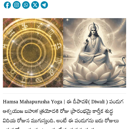
Hamsa Mahapurusha Yoga | ఈ దీపావ‌ళి( Diwali ) పండుగ
ఆశ్వ‌యుజ బ‌హుళ త్ర‌యోద‌శి రోజు ప్రారంభ‌మై కార్తీక శుద్ధ
విదియ రోజున ముగుస్తుంది. అంటే ఈ పండుగ‌ను ఐదు రోజులు