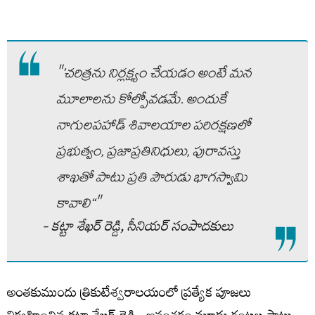
"’చరిత్రను నిర్లక్ష్యం చేయడం అంటే మన
మూలాలను కోల్పోవడమే. అందుకే
నాగులపహాడ్ శివాలయాల పరిరక్షణలో
ప్రభుత్వం, ప్రజాప్రతినిధులు, పురావస్తు
శాఖతో పాటు ప్రతి పౌరుడు భాగస్వామి
కావాలి‘‘"
- కట్టా శేఖర్‌ రెడ్డి, సీనియర్‌ సంపాదకులు
అంతకుముందు త్రికుటేశ్వరాలయంలో ప్రత్యేక పూజలు