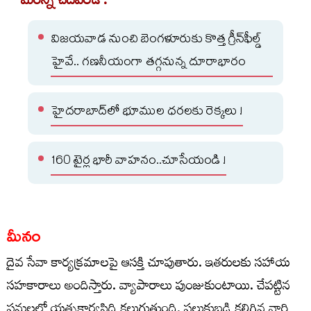
మరిన్ని చదవండి :
విజయవాడ నుంచి బెంగళూరుకు కొత్త గ్రీన్‌ఫీల్డ్‌
హైవే.. గణనీయంగా తగ్గనున్న దూరాభారం
హైదరాబాద్‌లో భూముల ధరలకు రెక్కలు !
160 టైర్ల భారీ వాహనం..చూసేయండి !
మీనం
దైవ సేవా కార్యక్రమాలపై ఆసక్తి చూపుతారు. ఇతరులకు సహాయ
సహకారాలు అందిస్తారు. వ్యాపారాలు పుంజుకుంటాయి. చేపట్టిన
పనులలో యత్నకార్యసిద్ధి కలుగుతుంది. పలుకుబడి కలిగిన వారి