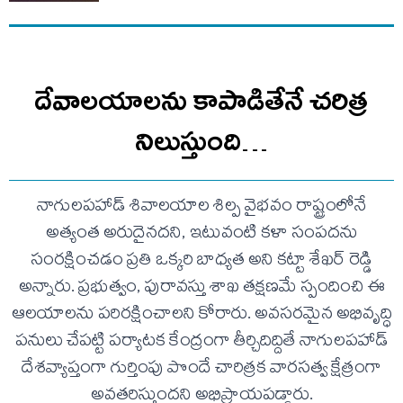
దేవాలయాలను కాపాడితేనే చరిత్ర
నిలుస్తుంది…
నాగులపహాడ్ శివాలయాల శిల్ప వైభవం రాష్ట్రంలోనే
అత్యంత అరుదైనదని, ఇటువంటి కళా సంపదను
సంరక్షించడం ప్రతి ఒక్కరి బాధ్యత అని కట్టా శేఖర్ రెడ్డి
అన్నారు. ప్రభుత్వం, పురావస్తు శాఖ తక్షణమే స్పందించి ఈ
ఆలయాలను పరిరక్షించాలని కోరారు. అవసరమైన అభివృద్ధి
పనులు చేపట్టి పర్యాటక కేంద్రంగా తీర్చిదిద్దితే నాగులపహాడ్
దేశవ్యాప్తంగా గుర్తింపు పొందే చారిత్రక వారసత్వ క్షేత్రంగా
అవతరిస్తుందని అభిప్రాయపడ్డారు.