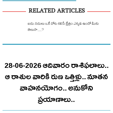
RELATED ARTICLES
ఐదు నదులు ఒకే చోట కలిసే క్షేత్రం ఎక్కడ ఉందో మీకు
తెలుసా…?
28-06-2026 ఆదివారం రాశిఫలాలు..
ఆ రాశుల వారికి రుణ ఒత్తిళ్లు.. నూతన
వాహనయోగం.. అనుకోని
ప్రయాణాలు..