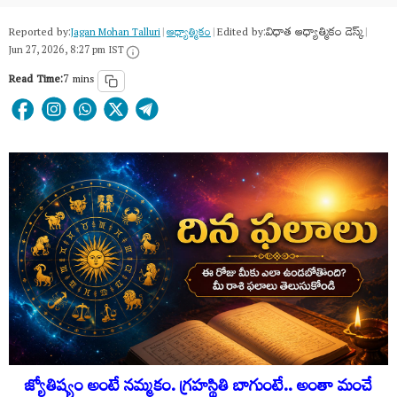
Reported by:
Edited by:
విధాత ఆధ్యాత్మికం డెస్క్
Jagan Mohan Talluri
|
ఆధ్యాత్మికం
|
|
Jun 27, 2026, 8:27 pm IST
Read Time:
7 mins
జ్యోతిష్యం అంటే నమ్మకం. గ్రహస్థితి బాగుంటే.. అంతా మంచే