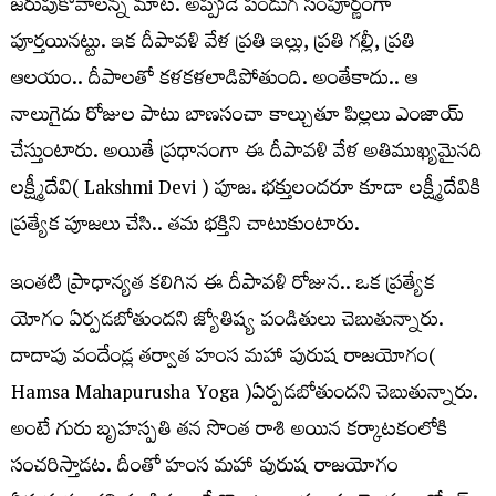
జరుపుకోవాల‌న్న మాట‌. అప్పుడే పండుగ సంపూర్ణంగా
పూర్త‌యిన‌ట్టు. ఇక దీపావ‌ళి వేళ ప్ర‌తి ఇల్లు, ప్ర‌తి గ‌ల్లీ, ప్ర‌తి
ఆల‌యం.. దీపాల‌తో క‌ళ‌క‌ళ‌లాడిపోతుంది. అంతేకాదు.. ఆ
నాలుగైదు రోజుల పాటు బాణ‌సంచా కాల్చుతూ పిల్ల‌లు ఎంజాయ్
చేస్తుంటారు. అయితే ప్ర‌ధానంగా ఈ దీపావ‌ళి వేళ అతిముఖ్య‌మైన‌ది
ల‌క్ష్మీదేవి( Lakshmi Devi ) పూజ‌. భ‌క్తులంద‌రూ కూడా ల‌క్ష్మీదేవికి
ప్ర‌త్యేక పూజ‌లు చేసి.. త‌మ భ‌క్తిని చాటుకుంటారు.
ఇంత‌టి ప్రాధాన్య‌త క‌లిగిన ఈ దీపావ‌ళి రోజున‌.. ఒక ప్ర‌త్యేక
యోగం ఏర్ప‌డబోతుంద‌ని జ్యోతిష్య పండితులు చెబుతున్నారు.
దాదాపు వందేండ్ల త‌ర్వాత హంస మ‌హా పురుష రాజ‌యోగం(
Hamsa Mahapurusha Yoga )ఏర్ప‌డ‌బోతుంద‌ని చెబుతున్నారు.
అంటే గురు బృహ‌స్ప‌తి త‌న సొంత రాశి అయిన క‌ర్కాట‌కంలోకి
సంచ‌రిస్తాడ‌ట‌. దీంతో హంస మ‌హా పురుష రాజ‌యోగం