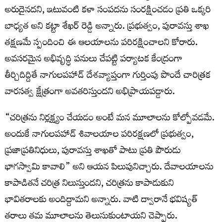
అరుదైనదని, ఇటువంటి కళా సంపదను సంరక్షించడం ప్రతి ఒక్కరి
బాధ్యత అని కట్టా శేఖర్ రెడ్డి అన్నారు. ప్రభుత్వం, పురావస్తు శాఖ
తక్షణమే స్పందించి ఈ ఆలయాలను పరిరక్షించాలని కోరారు.
అవసరమైన అభివృద్ధి పనులు చేపట్టి పర్యాటక కేంద్రంగా
తీర్చిదిద్దితే నాగులపహాడ్ దేశవ్యాప్తంగా గుర్తింపు పొందే చారిత్రక
వారసత్వ క్షేత్రంగా అవతరిస్తుందని అభిప్రాయపడ్డారు.
“చరిత్రను నిర్లక్ష్యం చేయడం అంటే మన మూలాలను కోల్పోవడమే.
అందుకే నాగులపహాడ్ శివాలయాల పరిరక్షణలో ప్రభుత్వం,
ప్రజాప్రతినిధులు, పురావస్తు శాఖతో పాటు ప్రతి పౌరుడు
భాగస్వామి కావాలి” అని ఆయన పిలుపునిచ్చారు. దేవాలయాలను
కాపాడితనే చరిత్ర నిలుస్తుందని, చరిత్రను కాపాడుకుని
భావితరాలకు అందిద్దామని అన్నారు. వాటి ద్వారానే భవిష్యత్‌
తరాలు తమ మూలాలను తెలుసుకుంటాయని చెప్పారు.