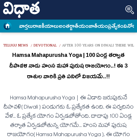
వార్త‌లు
రాజకీయాలు
అంత‌ర్జాతీయం
జాతీయం
ప్రత్యేకం
వినోద
TELUGU NEWS
DEVOTIONAL
AFTER 100 YEARS ON DIWALI THERE WILL
/
/
Hamsa Mahapurusha Yoga | 100 ఏండ్ల త‌ర్వాత
దీపావ‌ళి నాడు హంస మ‌హా పురుష రాజ‌యోగం..! ఈ 3
రాశుల వారికి ప్ర‌తి ప‌నిలో విజ‌య‌మే..!!
Hamsa Mahapurusha Yoga | ఈ ఏడాది జ‌రుపుకునే
దీపావ‌ళి( Diwali ) పండుగ‌కు ఓ ప్ర‌త్యేక‌త ఉంది. ఈ ప‌ర్వ‌దినం
వేళ‌.. ఓ ప్ర‌త్యేక యోగం ఏర్ప‌డబోతోంది. దాదాపు 100 ఏండ్ల
త‌ర్వాత ఏర్ప‌డ‌బోతున్న యోగ‌మే.. హంస మ‌హా పురుష
రాజ‌యోగం( Hamsa Mahapurusha Yoga ). ఈ యోగం