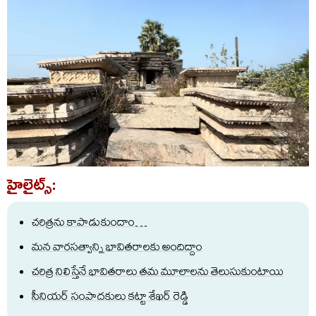
హైలైట్స్:
చరిత్రను కాపాడుకుందాం…
మన వారసత్వాన్ని భావితరాలకు అందిద్దాం
చరిత్ర నిలిస్తేనే భావితరాలు తమ మూలాలను తెలుసుకుంటాయి
సీనియర్ సంపాదకులు కట్టా శేఖర్ రెడ్డి