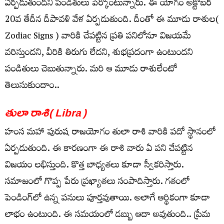
ఏర్ప‌డుతుంద‌ని పండితులు పేర్కొంటున్నారు. ఈ యోగం అక్టోబ‌ర్
20వ తేదీన దీపావ‌ళి వేళ ఏర్ప‌డుతుంది. దీంతో ఈ మూడు రాశుల(
Zodiac Signs ) వారికి చేప‌ట్టిన ప్ర‌తి ప‌నిలోనూ విజ‌య‌మే
వ‌రిస్తుంద‌ని, వీరికి తిరుగు లేద‌ని, శుభ‌ప్ర‌దంగా ఉంటుంద‌ని
పండితులు చెబుతున్నారు. మ‌రి ఆ మూడు రాశులేంటో
తెలుసుకుందాం..
తులా రాశి( Libra )
హంస మ‌హా పురుష రాజ‌యోగం తులా రాశి వారికి ప‌దో స్థానంలో
ఏర్ప‌డుతుంది. ఈ కార‌ణంగా ఈ రాశి వారు ఏ ప‌ని చేప‌ట్టిన
విజ‌యం ల‌భిస్తుంది. కొత్త బాధ్య‌త‌లు కూడా స్వీక‌రిస్తారు.
స‌మాజంలో గొప్ప పేరు ప్ర‌ఖ్యాత‌లు సంపాదిస్తారు. గ‌తంలో
పెండింగ్‌లో ఉన్న ప‌నులు పూర్త‌వుతాయి. అలాగే ఆర్థికంగా కూడా
లాభం ఉంటుంది. ఈ సమయంలో డబ్బు ఆదా అవుతుంది.. ప్రేమ