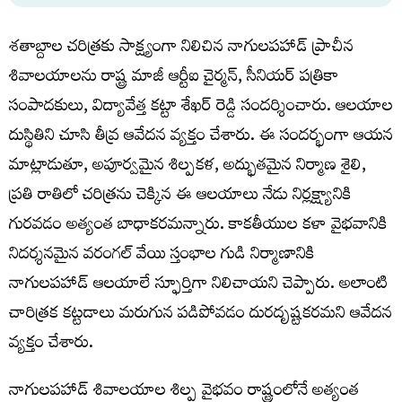
శతాబ్దాల చరిత్రకు సాక్ష్యంగా నిలిచిన నాగులపహాడ్ ప్రాచీన
శివాలయాలను రాష్ట్ర మాజీ ఆర్టీఐ చైర్మన్, సీనియర్ పత్రికా
సంపాదకులు, విద్యావేత్త కట్టా శేఖర్ రెడ్డి సందర్శించారు. ఆలయాల
దుస్థితిని చూసి తీవ్ర ఆవేదన వ్యక్తం చేశారు. ఈ సందర్భంగా ఆయన
మాట్లాడుతూ, అపూర్వమైన శిల్పకళ, అద్భుతమైన నిర్మాణ శైలి,
ప్రతి రాతిలో చరిత్రను చెక్కిన ఈ ఆలయాలు నేడు నిర్లక్ష్యానికి
గురవడం అత్యంత బాధాకరమన్నారు. కాకతీయుల కళా వైభవానికి
నిదర్శనమైన వరంగల్ వేయి స్తంభాల గుడి నిర్మాణానికి
నాగులపహాడ్ ఆలయాలే స్ఫూర్తిగా నిలిచాయని చెప్పారు. అలాంటి
చారిత్రక కట్టడాలు మరుగున పడిపోవడం దురదృష్టకరమని ఆవేదన
వ్యక్తం చేశారు.
నాగులపహాడ్ శివాలయాల శిల్ప వైభవం రాష్ట్రంలోనే అత్యంత