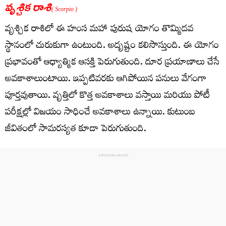
వృశ్చిక రాశి
( Scorpio )
వృశ్చిక రాశిలో ఈ హంస మహా పురుష యోగం తొమ్మిదవ
స్థానంలో చురుకుగా ఉంటుంది. అదృష్టం కలిసొస్తుంది. ఈ యోగం
ప్రభావంతో ఆధ్యాత్మిక ఆసక్తి పెరుగుతుంది. దూర ప్రయాణాలు చేసే
అవకాశాలుంటాయి. ఇప్పటివరకు ఆగిపోయిన పనులు వేగంగా
పూర్తవుతాయి. వృత్తిలో కొత్త అవకాశాలు వస్తాయి మరియు పోటీ
పరీక్షల్లో విజయం సాధించే అవకాశాలు ఉన్నాయి. కుటుంబ
జీవితంలో సామర‌స్య‌త కూడా పెరుగుతుంది.