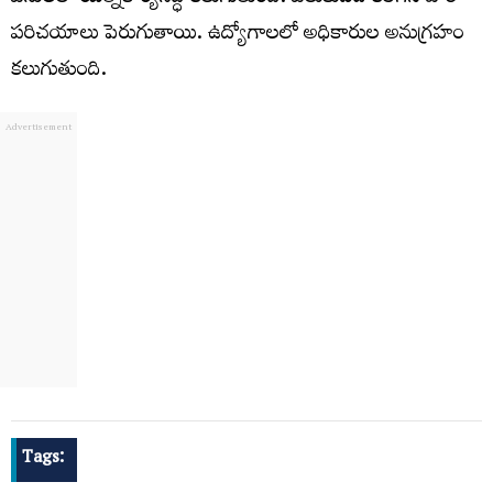
పరిచయాలు పెరుగుతాయి. ఉద్యోగాలలో అధికారుల అనుగ్రహం
కలుగుతుంది.
Tags: