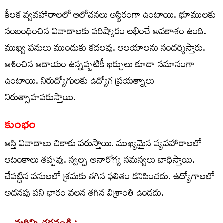
కీలక వ్యవహారాలలో ఆలోచనలు అస్థిరంగా ఉంటాయి. భూములకు
సంబంధించిన వివాదాలకు పరిష్కారం లభించే అవకాశం ఉంది.
ముఖ్య పనులు ముందుకు కదలవు. ఆలయాలను సందర్శిస్తారు.
ఆశించిన ఆదాయం ఉన్నప్పటికీ ఖర్చులు కూడా సమానంగా
ఉంటాయి. నిరుద్యోగులకు ఉద్యోగ ప్రయత్నాలు
నిరుత్సాహపరుస్తాయి.
కుంభం
ఆస్తి వివాదాలు చికాకు పరుస్తాయి. ముఖ్యమైన వ్యవహారాలలో
ఆటంకాలు తప్పవు. స్వల్ప అనారోగ్య సమస్యలు బాధిస్తాయి.
చేపట్టిన పనులలో శ్రమకు తగిన ఫలితం కనిపించదు. ఉద్యోగాలలో
అదనపు పని భారం వలన తగిన విశ్రాంతి ఉండదు.