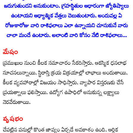
జరుగుతుందని అనుకుంటాం. గ్రహస్థితుల ఆధారంగా జ్యోతిష్యాలు
ఉంటాయని ఆధ్యాత్మిక వేత్తలు చెబుతుంటారు. అందువ‌ల్ల ఏ
రోజుకారోజు వారి రాశిఫ‌లాలు ఎలా ఉన్నాయ‌ని చూసుకునే వారు
చాలా మందే ఉంటారు. అలాంటి వారి కోసం నేటి రాశిఫ‌లాలు…
మేషం
ప్రముఖుల నుంచి కీలక సమాచారం సేకరిస్తారు. ఆకస్మిక ధనలాభ
సూచనలున్నాయి. స్థిరాస్తి క్రయ విక్రయాల్లో లాభాలు అందుతాయి.
కీలక వ్యవహారాల్లో విజయం సాధిస్తారు. వ్యాపార విస్తరణకు చేసే
ప్రయత్నాలు ఫలిస్తాయి. ఉద్యోగ ఉపాధిలో అనుకున్న లక్ష్యాలు
నెరవేరుతాయి.
వృషభం
చేపట్టిన పనుల్లో కొంత జాప్యం ఏర్పడే అవకాశం ఉంది. ఆర్థిక