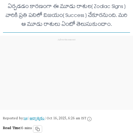
ఏర్ప‌డ‌డం కార‌ణంగా ఈ మూడు రాశుల( Zodiac Signs )
వారికి ప్ర‌తి ప‌నిలో విజ‌యం( Success ) చేకూర‌నుంది. మ‌రి
ఆ మూడు రాశులు ఏంటో తెలుసుకుందాం.
Reported by:
raj
|
ఆధ్యాత్మికం
|
Oct 16, 2025, 6:26 am IST
Read Time:
6 mins