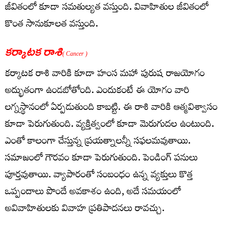
జీవితంలో కూడా సమతుల్యత వస్తుంది. వివాహితుల జీవితంలో
కొంత‌ సానుకూలత వస్తుంది.
కర్కాటక రాశి
( Cancer )
క‌ర్కాట‌క రాశి వారికి కూడా హంస మ‌హా పురుష రాజ‌యోగం
అద్భుతంగా ఉండ‌బోతోంది. ఎందుకంటే ఈ యోగం వారి
ల‌గ్న‌స్థానంలో ఏర్ప‌డుతుంది కాబ‌ట్టి. ఈ రాశి వారికి ఆత్మ‌విశ్వాసం
కూడా పెరుగుతుంది. వ్య‌క్తిత్వంలో కూడా మెరుగుద‌ల ఉంటుంది.
ఎంతో కాలంగా చేస్తున్న ప్ర‌య‌త్నాల‌న్నీ స‌ఫ‌ల‌మ‌వుతాయి.
స‌మాజంలో గౌర‌వం కూడా పెరుగుతుంది. పెండింగ్ ప‌నులు
పూర్త‌వుతాయి. వ్యాపారంతో సంబంధం ఉన్న వ్యక్తులు కొత్త
ఒప్పందాలు పొందే అవకాశం ఉంది, అదే సమయంలో
అవివాహితులకు వివాహ ప్రతిపాదనలు రావచ్చు.