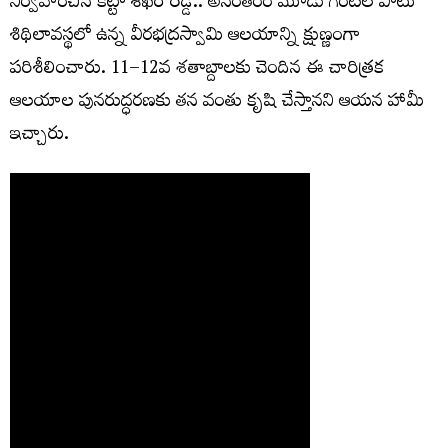
నిర్వహించిన కట్టా శేఖర్ రెడ్డి.. అనంతరం మూడు గంటల పాటు
శిథిలావస్థలో ఉన్న వీరభద్రస్వామి ఆలయాన్ని క్షుణ్ణంగా
పరిశీలించారు. 11–12వ శతాబ్దాలకు చెందిన ఈ చారిత్రక
ఆలయాల పునరుద్ధరణకు తన వంతు కృషి చేస్తానని ఆయన హామీ
ఇచ్చారు.