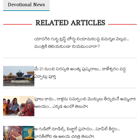
Devotional News
RELATED ARTICLES
యాదగిరి గుట్ట ట్రస్ట్‌ బోర్డు నియామకంపై విమర్శల వెల్లువ..
మంత్రికి తెలియకుండా నియమించారా?
మే 21 నుంచి సరస్వతి అంత్య పుష్కరాలు.. కాళేశ్వరం వద్ద
ఏర్పాట్లు పూర్తి
పూలు కాదు.. రాళ్లను సమర్పించి మొక్కులు తీర్చుకునే అమ్మవారి
ఆలయం.. ఎక్కడ ఉందో తెలుసా!
ఆ గుడిలో నూడిల్స్, పిజ్జాలే ప్రసాదం.. సూప్‌లే తీర్థం..
భారత్‌లోని ఈ ఆలయ చరిత్ర తెలుసా!