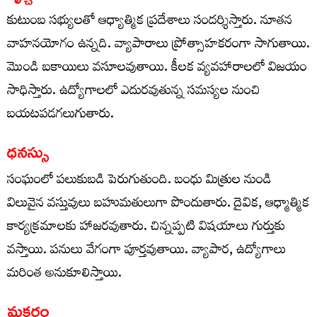
కుటుంబ సభ్యులతో ఆధ్యాత్మిక ప్రదేశాలు సందర్శిస్తారు. నూతన
వాహనయోగం ఉన్నది. వ్యాపారాలు ప్రోత్సాహకరంగా సాగుతాయి.
మొండి బకాయిలు వసూలవుతాయి. కీలక వ్యవహారాలలో విజయం
సాధిస్తారు. ఉద్యోగాలలో ఎదురవుతున్న సమస్యల నుంచి
బయటపడగలుగుతారు.
ధనస్సు
సంఘంలో పలుకుబడి పెరుగుతుంది. బంధు మిత్రుల నుండి
విలువైన వస్తువులు బహుమతులుగా పొందుతారు. దైవిక, ఆధ్మాత్మిక
కార్యక్రమాలకు హాజరవుతారు. చిన్నప్పటి విషయాలు గుర్తుకు
వస్తాయి. పనులు వేగంగా పూర్తవుతాయి. వ్యాపార, ఉద్యోగాలు
మరింత అనుకూలిస్తాయి.
మకరం