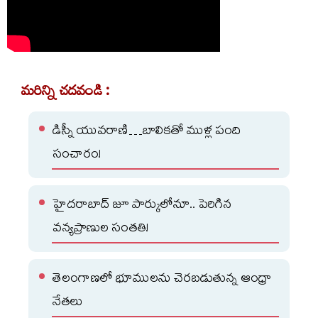
మరిన్ని చదవండి :
డిస్నీ యువరాణి…బాలికతో ముళ్ల పంది
సంచారం!
హైదరాబాద్ జూ పార్కులోనూ.. పెరిగిన
వన్యప్రాణుల సంతతి!
తెలంగాణలో భూములను చెరబడుతున్న ఆంధ్రా
నేతలు