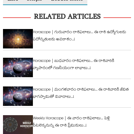
RELATED ARTICLES
Horoscope | గురువారం రాశిఫ‌లాలు.. ఈ రాశి ఉద్యోగుల‌కు
ప‌దోన్న‌తుల‌కు అవ‌కాశం..!
Horoscope | బుధ‌వారం రాశిఫ‌లాలు.. ఈ రాశివారికి
వ్యాపారంలో గ‌ణ‌నీయంగా లాభాలు..!
Horoscope | మంగ‌ళ‌వారం రాశిఫ‌లాలు.. ఈ రాశివారికి జీవిత
భాగ‌స్వామితో వివాదాలు..!
Weekly Horoscope | ఈ వారం రాశిఫ‌లాలు.. పెళ్లి
పీట‌లెక్క‌నున్న ఈ రాశి ప్రేమికులు..!