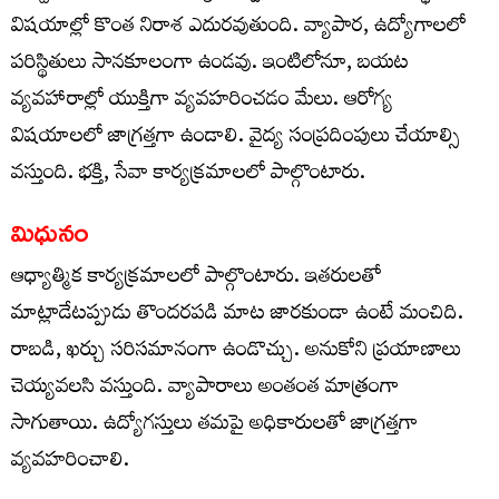
విషయాల్లో కొంత నిరాశ ఎదురవుతుంది. వ్యాపార, ఉద్యోగాలలో
పరిస్థితులు సానకూలంగా ఉండవు. ఇంటిలోనూ, బయట
వ్యవహారాల్లో యుక్తిగా వ్యవహరించడం మేలు. ఆరోగ్య
విషయాలలో జాగ్రత్తగా ఉండాలి. వైద్య సంప్రదింపులు చేయాల్సి
వస్తుంది. భక్తి, సేవా కార్యక్రమాలలో పాల్గొంటారు.
మిధునం
ఆధ్యాత్మిక కార్యక్రమాలలో పాల్గొంటారు. ఇతరులతో
మాట్లాడేటప్పుడు తొందరపడి మాట జారకుండా ఉంటే మంచిది.
రాబడి, ఖర్చు సరిసమానంగా ఉండొచ్చు. అనుకోని ప్రయాణాలు
చెయ్యవలసి వస్తుంది. వ్యాపారాలు అంతంత మాత్రంగా
సాగుతాయి. ఉద్యోగస్తులు తమపై అధికారులతో జాగ్రత్తగా
వ్యవహరించాలి.