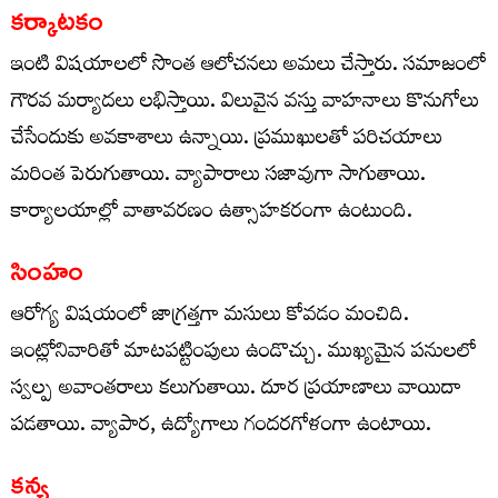
కర్కాటకం
ఇంటి విషయాలలో సొంత ఆలోచనలు అమలు చేస్తారు. సమాజంలో
గౌరవ మర్యాదలు లభిస్తాయి. విలువైన వస్తు వాహనాలు కొనుగోలు
చేసేందుకు అవకాశాలు ఉన్నాయి. ప్రముఖులతో పరిచయాలు
మరింత పెరుగుతాయి. వ్యాపారాలు సజావుగా సాగుతాయి.
కార్యాలయాల్లో వాతావరణం ఉత్సాహకరంగా ఉంటుంది.
సింహం
ఆరోగ్య విషయంలో జాగ్రత్తగా మసులు కోవడం మంచిది.
ఇంట్లోనివారితో మాటపట్టింపులు ఉండొచ్చు. ముఖ్యమైన పనులలో
స్వల్ప అవాంతరాలు కలుగుతాయి. దూర ప్రయాణాలు వాయిదా
పడతాయి. వ్యాపార, ఉద్యోగాలు గందరగోళంగా ఉంటాయి.
కన్య