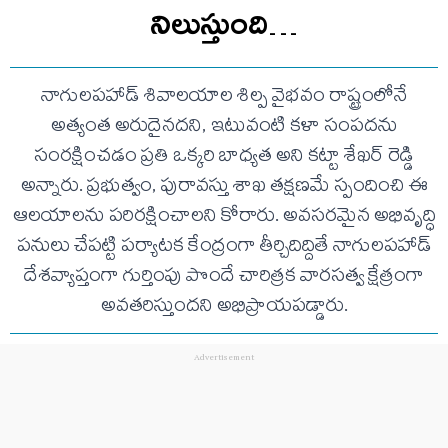
నిలుస్తుంది…
నాగులపహాడ్ శివాలయాల శిల్ప వైభవం రాష్ట్రంలోనే
అత్యంత అరుదైనదని, ఇటువంటి కళా సంపదను
సంరక్షించడం ప్రతి ఒక్కరి బాధ్యత అని కట్టా శేఖర్ రెడ్డి
అన్నారు. ప్రభుత్వం, పురావస్తు శాఖ తక్షణమే స్పందించి ఈ
ఆలయాలను పరిరక్షించాలని కోరారు. అవసరమైన అభివృద్ధి
పనులు చేపట్టి పర్యాటక కేంద్రంగా తీర్చిదిద్దితే నాగులపహాడ్
దేశవ్యాప్తంగా గుర్తింపు పొందే చారిత్రక వారసత్వ క్షేత్రంగా
అవతరిస్తుందని అభిప్రాయపడ్డారు.