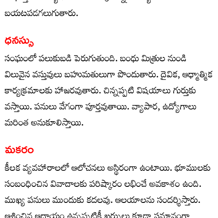
బయటపడగలుగుతారు.
ధనస్సు
సంఘంలో పలుకుబడి పెరుగుతుంది. బంధు మిత్రుల నుండి
విలువైన వస్తువులు బహుమతులుగా పొందుతారు. దైవిక, ఆధ్మాత్మిక
కార్యక్రమాలకు హాజరవుతారు. చిన్నప్పటి విషయాలు గుర్తుకు
వస్తాయి. పనులు వేగంగా పూర్తవుతాయి. వ్యాపార, ఉద్యోగాలు
మరింత అనుకూలిస్తాయి.
మకరం
కీలక వ్యవహారాలలో ఆలోచనలు అస్థిరంగా ఉంటాయి. భూములకు
సంబంధించిన వివాదాలకు పరిష్కారం లభించే అవకాశం ఉంది.
ముఖ్య పనులు ముందుకు కదలవు. ఆలయాలను సందర్శిస్తారు.
ఆశించిన ఆదాయం ఉన్నప్పటికీ ఖర్చులు కూడా సమానంగా