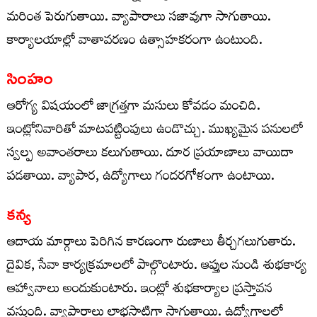
మరింత పెరుగుతాయి. వ్యాపారాలు సజావుగా సాగుతాయి.
కార్యాలయాల్లో వాతావరణం ఉత్సాహకరంగా ఉంటుంది.
సింహం
ఆరోగ్య విషయంలో జాగ్రత్తగా మసులు కోవడం మంచిది.
ఇంట్లోనివారితో మాటపట్టింపులు ఉండొచ్చు. ముఖ్యమైన పనులలో
స్వల్ప అవాంతరాలు కలుగుతాయి. దూర ప్రయాణాలు వాయిదా
పడతాయి. వ్యాపార, ఉద్యోగాలు గందరగోళంగా ఉంటాయి.
కన్య
ఆదాయ మార్గాలు పెరిగిన కారణంగా రుణాలు తీర్చగలుగుతారు.
దైవిక, సేవా కార్యక్రమాలలో పాల్గొంటారు. ఆప్తుల నుండి శుభకార్య
ఆహ్వానాలు అందుకుంటారు. ఇంట్లో శుభకార్యాల ప్రస్తావన
వస్తుంది. వ్యాపారాలు లాభసాటిగా సాగుతాయి. ఉద్యోగాలలో