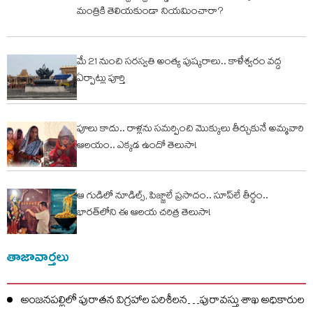
మంత్రికి తెలియకుండా నియమించారా?
మే 21 నుంచి సరస్వతి అంత్య పుష్కరాలు.. కాళేశ్వరం వద్ద
ఏర్పాట్లు పూర్తి
పూలు కాదు.. రాళ్లను సమర్పించి మొక్కులు తీర్చుకునే అమ్మవారి
ఆలయం.. ఎక్కడ ఉందో తెలుసా!
ఆ గుడిలో నూడిల్స్, పిజ్జాలే ప్రసాదం.. సూప్‌లే తీర్థం..
భారత్‌లోని ఈ ఆలయ చరిత్ర తెలుసా!
తాజావార్తలు
అంజనపల్లిలో పురాతన విగ్రహాల పరిశీలన…పురావస్తు శాఖ అధికారుల