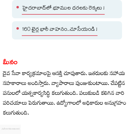
హైదరాబాద్‌లో భూముల ధరలకు రెక్కలు !
160 టైర్ల భారీ వాహనం..చూసేయండి !
మీనం
దైవ సేవా కార్యక్రమాలపై ఆసక్తి చూపుతారు. ఇతరులకు సహాయ
సహకారాలు అందిస్తారు. వ్యాపారాలు పుంజుకుంటాయి. చేపట్టిన
పనులలో యత్నకార్యసిద్ధి కలుగుతుంది. పలుకుబడి కలిగిన వారి
పరిచయాలు పెరుగుతాయి. ఉద్యోగాలలో అధికారుల అనుగ్రహం
కలుగుతుంది.