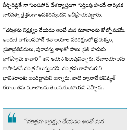
తీర్చిదిద్దితే నాగులపహాడ్ దేశవ్యాప్తంగా గుర్తింపు పొందే చారిత్రక
వారసత్వ క్షేత్రంగా అవతరిస్తుందని అభిప్రాయపడ్డారు.
“చరిత్రను నిర్లక్ష్యం చేయడం అంటే మన మూలాలను కోల్పోవడమే.
అందుకే నాగులపహాడ్ శివాలయాల పరిరక్షణలో ప్రభుత్వం,
ప్రజాప్రతినిధులు, పురావస్తు శాఖతో పాటు ప్రతి పౌరుడు
భాగస్వామి కావాలి” అని ఆయన పిలుపునిచ్చారు. దేవాలయాలను
కాపాడితనే చరిత్ర నిలుస్తుందని, చరిత్రను కాపాడుకుని
భావితరాలకు అందిద్దామని అన్నారు. వాటి ద్వారానే భవిష్యత్‌
తరాలు తమ మూలాలను తెలుసుకుంటాయని చెప్పారు.
"’చరిత్రను నిర్లక్ష్యం చేయడం అంటే మన