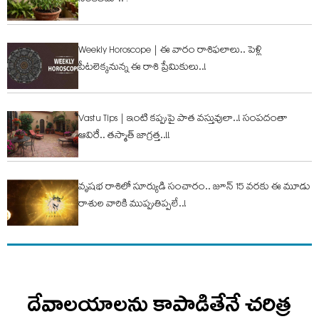
Weekly Horoscope | ఈ వారం రాశిఫ‌లాలు.. పెళ్లి
పీట‌లెక్క‌నున్న ఈ రాశి ప్రేమికులు..!
Vastu Tips | ఇంటి క‌ప్పుపై పాత వ‌స్తువులా..! సంప‌దంతా
ఆవిరే.. త‌స్మాత్ జాగ్ర‌త్త‌..!!
వృష‌భ రాశిలో సూర్యుడి సంచారం.. జూన్ 15 వ‌ర‌కు ఈ మూడు
రాశుల వారికి ముప్పుతిప్ప‌లే..!
దేవాలయాలను కాపాడితేనే చరిత్ర