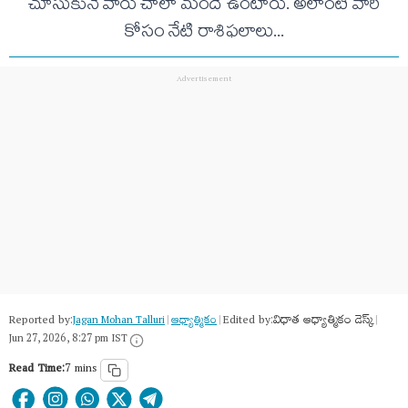
చూసుకునే వారు చాలా మందే ఉంటారు. అలాంటి వారి
కోసం నేటి రాశిఫ‌లాలు...
Reported by:
Edited by:
విధాత ఆధ్యాత్మికం డెస్క్
Jagan Mohan Talluri
|
ఆధ్యాత్మికం
|
|
Jun 27, 2026, 8:27 pm IST
Read Time:
7 mins