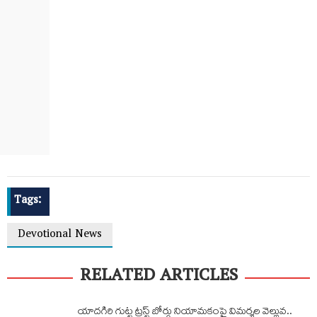
Tags:
Devotional News
RELATED ARTICLES
యాదగిరి గుట్ట ట్రస్ట్‌ బోర్డు నియామకంపై విమర్శల వెల్లువ..