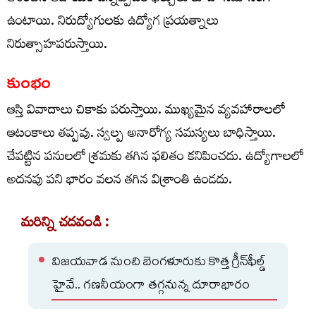
ఉంటాయి. నిరుద్యోగులకు ఉద్యోగ ప్రయత్నాలు
నిరుత్సాహపరుస్తాయి.
కుంభం
ఆస్తి వివాదాలు చికాకు పరుస్తాయి. ముఖ్యమైన వ్యవహారాలలో
ఆటంకాలు తప్పవు. స్వల్ప అనారోగ్య సమస్యలు బాధిస్తాయి.
చేపట్టిన పనులలో శ్రమకు తగిన ఫలితం కనిపించదు. ఉద్యోగాలలో
అదనపు పని భారం వలన తగిన విశ్రాంతి ఉండదు.
మరిన్ని చదవండి :
విజయవాడ నుంచి బెంగళూరుకు కొత్త గ్రీన్‌ఫీల్డ్‌
హైవే.. గణనీయంగా తగ్గనున్న దూరాభారం