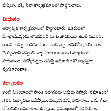
వస్తుంది. భక్తి, సేవా కార్యక్రమాలలో పాల్గొంటారు.
మిధునం
ఆధ్యాత్మిక కార్యక్రమాలలో పాల్గొంటారు. ఇతరులతో
మాట్లాడేటప్పుడు తొందరపడి మాట జారకుండా ఉంటే మంచిది.
రాబడి, ఖర్చు సరిసమానంగా ఉండొచ్చు. అనుకోని ప్రయాణాలు
చెయ్యవలసి వస్తుంది. వ్యాపారాలు అంతంత మాత్రంగా
సాగుతాయి. ఉద్యోగస్తులు తమపై అధికారులతో జాగ్రత్తగా
వ్యవహరించాలి.
కర్కాటకం
ఇంటి విషయాలలో సొంత ఆలోచనలు అమలు చేస్తారు. సమాజంలో
గౌరవ మర్యాదలు లభిస్తాయి. విలువైన వస్తు వాహనాలు కొనుగోలు
చేసేందుకు అవకాశాలు ఉన్నాయి. ప్రముఖులతో పరిచయాలు