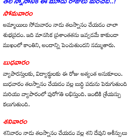
త‌ల స్నానానికి ఈ మూడు రోజులు మంచిది..!
సోమవారం
అమ్మాయిలు సోమవారం నాడు తలస్నానం చేయడం చాలా
శుభప్రదం. ఇది మానసిక ప్రశాంతతను ఇవ్వడమే కాకుండా
ముఖంలో కాంతిని, అందాన్ని పెంచుతుందని నమ్ముతారు.
బుధవారం
వ్యాపారస్తులకు, విద్యార్థులకు ఈ రోజు అత్యంత అనుకూలం.
బుధవారం తలస్నానం చేయడం వల్ల బుద్ధి పదును పెరుగుతుంది
మరియు వ్యాపారంలో పురోగతి లభిస్తుంది. ఇంటికి శ్రేయస్సు
కలుగుతుంది.
శనివారం
శనివారం నాడు తలస్నానం చేయడం వల్ల శని దేవుని ఆశీస్సులు