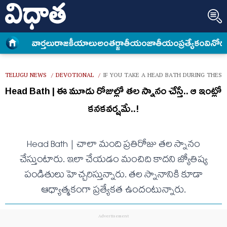
వార్త‌లు
రాజకీయాలు
అంత‌ర్జాతీయం
జాతీయం
ప్రత్యేకం
వినోద
TELUGU NEWS
DEVOTIONAL
IF YOU TAKE A HEAD BATH DURING THES
/
/
Head Bath | ఈ మూడు రోజుల్లో త‌ల స్నానం చేస్తే.. ఆ ఇంట్లో
క‌న‌క‌వ‌ర్ష‌మే..!
Head Bath | చాలా మంది ప్ర‌తిరోజు త‌ల స్నానం
చేస్తుంటారు. ఇలా చేయ‌డం మంచిది కాద‌ని జ్యోతిష్య
పండితులు హెచ్చ‌రిస్తున్నారు. త‌ల స్నానానికి కూడా
ఆధ్యాత్మ‌కంగా ప్ర‌త్యేక‌త ఉందంటున్నారు.