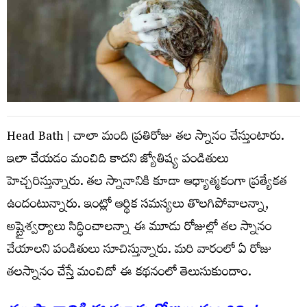
Head Bath | చాలా మంది ప్ర‌తిరోజు త‌ల స్నానం చేస్తుంటారు.
ఇలా చేయ‌డం మంచిది కాద‌ని జ్యోతిష్య పండితులు
హెచ్చ‌రిస్తున్నారు. త‌ల స్నానానికి కూడా ఆధ్యాత్మ‌కంగా ప్ర‌త్యేక‌త
ఉందంటున్నారు. ఇంట్లో ఆర్థిక స‌మ‌స్య‌లు తొలగిపోవాల‌న్నా,
అష్టైశ్వ‌ర్యాలు సిద్ధించాల‌న్నా ఈ మూడు రోజుల్లో త‌ల స్నానం
చేయాల‌ని పండితులు సూచిస్తున్నారు. మ‌రి వారంలో ఏ రోజు
త‌ల‌స్నానం చేస్తే మంచిదో ఈ క‌థ‌నంలో తెలుసుకుందాం.