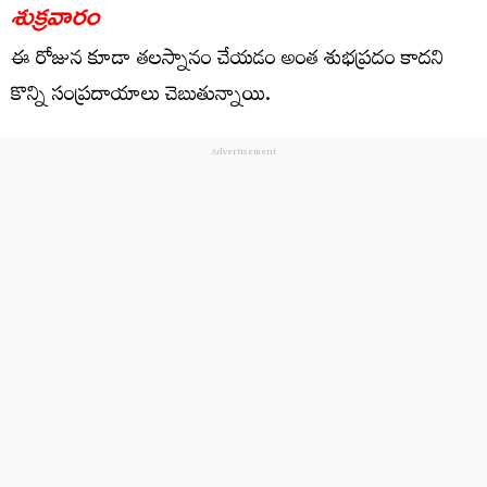
శుక్రవారం
ఈ రోజున కూడా తలస్నానం చేయడం అంత శుభప్రదం కాదని
కొన్ని సంప్రదాయాలు చెబుతున్నాయి.