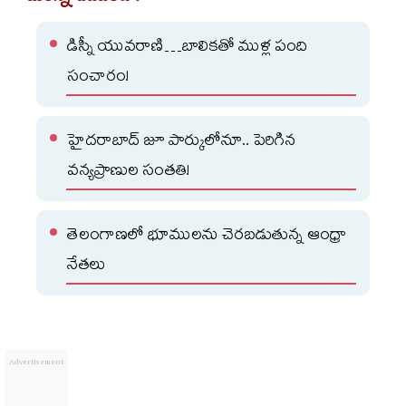
డిస్నీ యువరాణి…బాలికతో ముళ్ల పంది
సంచారం!
హైదరాబాద్ జూ పార్కులోనూ.. పెరిగిన
వన్యప్రాణుల సంతతి!
తెలంగాణలో భూములను చెరబడుతున్న ఆంధ్రా
నేతలు