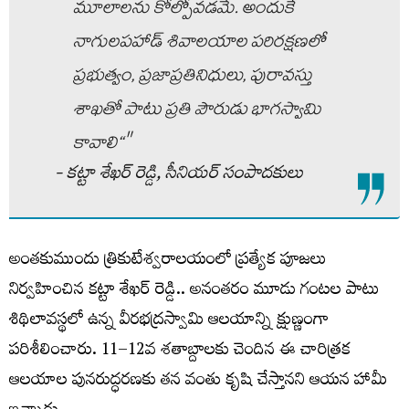
మూలాలను కోల్పోవడమే. అందుకే
నాగులపహాడ్ శివాలయాల పరిరక్షణలో
ప్రభుత్వం, ప్రజాప్రతినిధులు, పురావస్తు
శాఖతో పాటు ప్రతి పౌరుడు భాగస్వామి
కావాలి‘‘"
- కట్టా శేఖర్‌ రెడ్డి, సీనియర్‌ సంపాదకులు
అంతకుముందు త్రికుటేశ్వరాలయంలో ప్రత్యేక పూజలు
నిర్వహించిన కట్టా శేఖర్ రెడ్డి.. అనంతరం మూడు గంటల పాటు
శిథిలావస్థలో ఉన్న వీరభద్రస్వామి ఆలయాన్ని క్షుణ్ణంగా
పరిశీలించారు. 11–12వ శతాబ్దాలకు చెందిన ఈ చారిత్రక
ఆలయాల పునరుద్ధరణకు తన వంతు కృషి చేస్తానని ఆయన హామీ