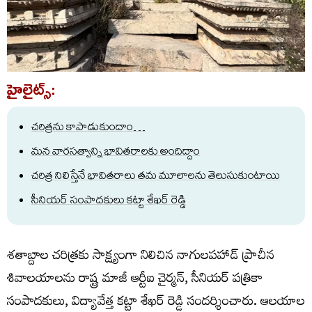
హైలైట్స్:
చరిత్రను కాపాడుకుందాం…
మన వారసత్వాన్ని భావితరాలకు అందిద్దాం
చరిత్ర నిలిస్తేనే భావితరాలు తమ మూలాలను తెలుసుకుంటాయి
సీనియర్ సంపాదకులు కట్టా శేఖర్ రెడ్డి
శతాబ్దాల చరిత్రకు సాక్ష్యంగా నిలిచిన నాగులపహాడ్ ప్రాచీన
శివాలయాలను రాష్ట్ర మాజీ ఆర్టీఐ చైర్మన్, సీనియర్ పత్రికా
సంపాదకులు, విద్యావేత్త కట్టా శేఖర్ రెడ్డి సందర్శించారు. ఆలయాల