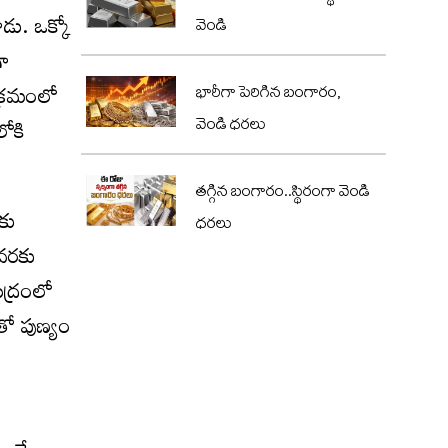
డు. ఒక్కో
వెండి
గా
 క్రమంలో
భారీగా పెరిగిన బంగారం,
వెండి ధరలు
లోకి
తగ్గిన బంగారం..స్థిరంగా వెండి
కు
ధరలు
 వరకు
ద్రంలో
తో పుణ్యం