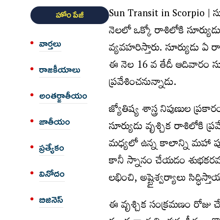
Sun Transit in Scorpio | స
హోం పేజీ
నెలలో ఒక్కో రాశిలోకి సూర్యుడ
వార్త‌లు
వ్యవహరిస్తారు. సూర్యుడు ఏ రా
ఈ నెల 16 వ తేదీ ఆదివారం సూర
రాజకీయాలు
ప్రవేశించనున్నాడు.
అంత‌ర్జాతీయం
జ్యోతిష్య శాస్త్ర నిపుణుల ప్
జాతీయం
సూర్యుడు వృశ్చిక రాశిలోకి 
మధ్యలో ఉన్న కాలాన్ని మహా 
ప్రత్యేకం
కానీ స్నానం చేయడం శుభకరమని
వినోదం
ల‌భించి, అష్టైశ్వ‌ర్యాలు సిద్ధిస
బిజినెస్
ఈ వృశ్చిక సంక్రమణం రోజు చేస