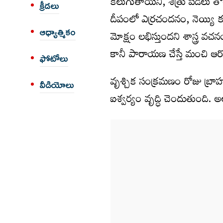
కలుగుతాయని, శత్రు పీడలు తొలగ
క్రీడలు
దీపంలో ఎర్రచందనం, నెయ్యి క
ఆధ్యాత్మికం
మోక్షం లభిస్తుందని శాస్త్ర
కానీ పారాయణ చేస్తే మంచి ఆర
ఫోటోలు
వృశ్చిక సంక్రమణం రోజు బ్
వీడియోలు
ఐశ్వర్యం వృద్ధి చెందుతుంది.