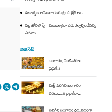
గడువు..74లక్షల ఓట్ల కోత!
విద్యార్ధుల అమెరికా కలకు ట్రంప్ బ్రేక్ లు !
పిల్ల జోలికొస్తే…మంటలకైనా ఎదురెళ్లాల్సిందేనన్న
ఏనుగు!
బిజినెస్
బంగారం, వెండి ధరలు
పైపైకే..!
మళ్లీ పెరిగిన బంగారం
ధరలు..ఇక పైపైకేనా..!
పెరిగిన బంగారం ధర..స్థిరంగా