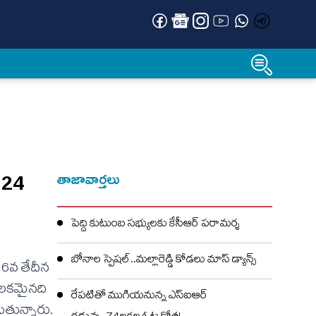
 24
తాజావార్తలు
పెద్ది కుటుంబ సభ్యులకు కేసీఆర్ పరామర్శ
బోనాల స్పెషల్..మల్లారెడ్డి కోడలు మాస్ డ్యాన్స్
 16వ తేదీన
‌క‌మైన‌ది
రేపటితో ముగియనున్న ఎస్‌ఐఆర్
ుతున్నారు.