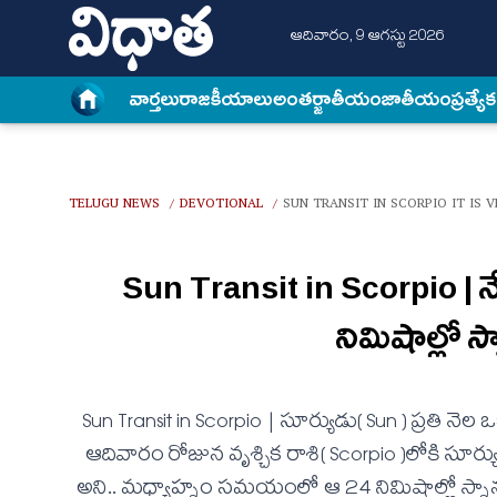
ఆదివారం, 9 ఆగస్టు 2026
వార్త‌లు
రాజకీయాలు
అంత‌ర్జాతీయం
జాతీయం
ప్రత్యే
TELUGU NEWS
DEVOTIONAL
SUN TRANSIT IN SCORPIO IT IS 
/
/
Sun Transit in Scorpio | నేడు
నిమిషాల్లో స్
Sun Transit in Scorpio | సూర్యుడు( Sun ) ప్ర‌తి న
ఆదివారం రోజున వృశ్చిక రాశి( Scorpio )లోకి సూర్య
అని.. మ‌ధ్యాహ్నం స‌మ‌యంలో ఆ 24 నిమిషాల్లో స్నానం 