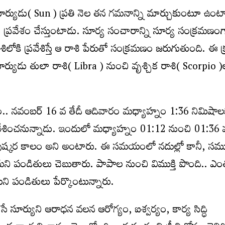
ూర్యుడు( Sun ) ప్రతి నెల తన గమనాన్ని మార్చుకుంటూ ఉంటా
ు ప్ర‌వేశం చేస్తుంటాడు. సూర్య సంచారాన్ని సూర్య సంక్రమణం
శిలోకి ప్రవేశిస్తే ఆ రాశి పేరుతో సంక్రమణం జరుగుతుంది. ఈ
్యుడు తులా రాశి( Libra ) నుంచి వృశ్చిక రాశి( Scorpio )
ర‌కారం.. నవంబర్ 16 వ తేదీ ఆదివారం మధ్యాహ్నం 1:36 నిమిషాల
ప్రవేశించనున్నాడు. ఇందులో మధ్యాహ్నం 01:12 నుంచి 01:36
పుష్కర కాలం అని అంటారు. ఈ సమయంలో నదుల్లో కానీ, సము
 పండితులు చెబుతారు. పాపాల నుంచి విముక్తి పొంది.. ఎం
్తాయ‌ని పండితులు పేర్కొంటున్నారు.
ే సూర్యుని ఆరాధన వలన ఆరోగ్యం, ఐశ్వర్యం, కార్య సిద్ధి