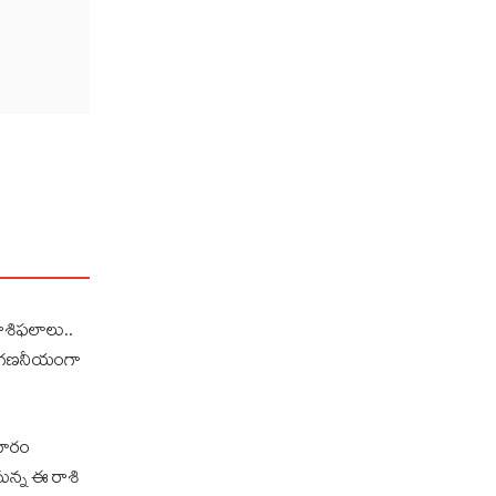
శిఫ‌లాలు..
 గ‌ణ‌నీయంగా
వారం
క‌నున్న ఈ రాశి