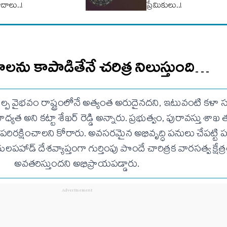
ాదాలు..!
ప్రేమికులు..!
ను కాపాడితేనే చరిత్ర నిలుస్తుంది…
్ప వైభవం రాష్ట్రంలోనే అత్యంత అరుదైనదని, ఇటువంటి కళ
ధ్యత అని కట్టా శేఖర్ రెడ్డి అన్నారు. ప్రభుత్వం, పురావస్తు శాఖ 
రక్షించాలని కోరారు. అవసరమైన అభివృద్ధి పనులు చేపట్టి ప
 నాగులపహాడ్ దేశవ్యాప్తంగా గుర్తింపు పొందే చారిత్రక వారసత్వ క్షేత్
అవతరిస్తుందని అభిప్రాయపడ్డారు.