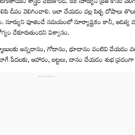
ుతాయని శాస్త్రం చెబుతోంది. ఇక సూర్యుని ప్రీతి కోసం వెలిగ
లిపి దీపం వెలిగించాలి. ఇలా చేయడం వల్ల పితృ దోషాలు తొల
 వచనం. సూర్యుని పూజించే సమయంలో సూర్యాష్టకం కానీ, ఆదిత
ోగ్యం చేకూరుతుందని విశ్వాసం.
రాహ్మణులకు అన్నదానం, గోదానం, భూదానం వంటివి చేయడం 
 అలాగే పేదలకు, ఆహారం, బట్టలు, దానం చేయడం శుభ ప్రదంగా భ