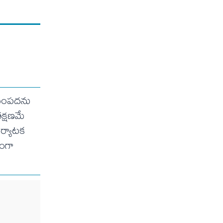
ా సంపదను
తక్షణమే
ర్యాటక
రంగా