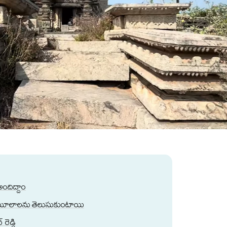
ందిద్దాం
 తమ మూలాలను తెలుసుకుంటాయి
రెడ్డి