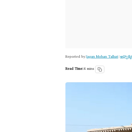
Reported by:
Jagan Mohan Talluri
ఆధ్యాత్మ
|
Read Time:
4 mins