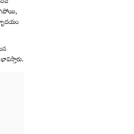
ించే
గిపోయి,
్య హృదయం
వలన
ావిస్తారు.