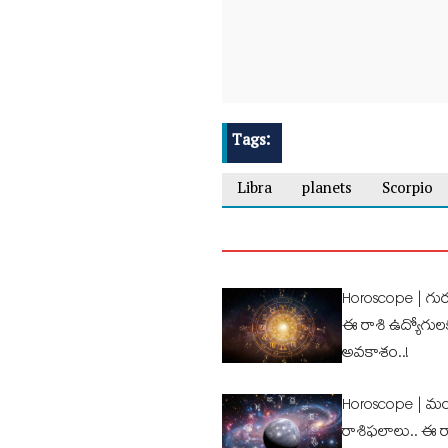
Tags:
Libra
planets
Scorpio
Horoscope | గుర
ఈ రాశి ఉద్యోగుల‌క
అవ‌కాశం..!
Horoscope | మం
రాశిఫ‌లాలు.. ఈ రా