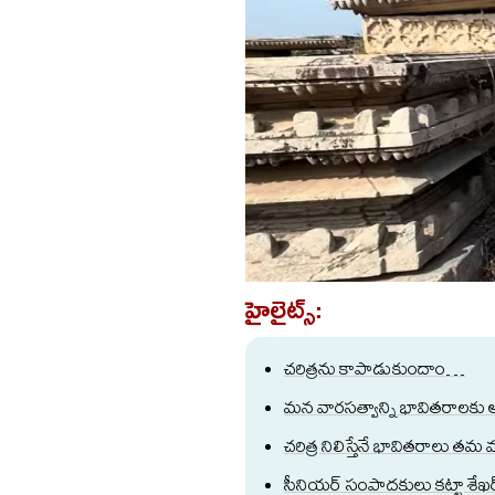
హైలైట్స్:
చరిత్రను కాపాడుకుందాం…
మన వారసత్వాన్ని భావితరాలకు అ
చరిత్ర నిలిస్తేనే భావితరాలు
సీనియర్ సంపాదకులు కట్టా శేఖర్ 