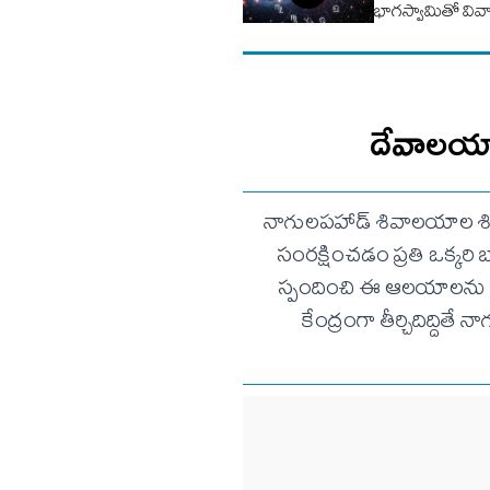
భాగ‌స్వామితో వివ
దేవాలయాల
నాగులపహాడ్ శివాలయాల శిల
సంరక్షించడం ప్రతి ఒక్కరి బా
స్పందించి ఈ ఆలయాలను పరి
కేంద్రంగా తీర్చిదిద్దితే