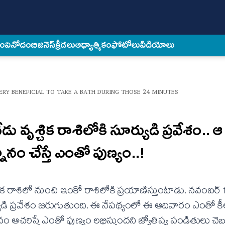
కం
వినోదం
బిజినెస్
క్రీడలు
ఆధ్యాత్మికం
ఫోటోలు
వీడియోలు
VERY BENEFICIAL TO TAKE A BATH DURING THOSE 24 MINUTES
 వృశ్చిక రాశిలోకి సూర్యుడి ప్ర‌వేశం.. ఆ
నానం చేస్తే ఎంతో పుణ్యం..!
ెల ఒక రాశిలో నుంచి ఇంకో రాశిలోకి ప్ర‌యాణిస్తుంటాడు. న‌వంబ‌ర్
ుడి ప్ర‌వేశం జ‌రుగుతుంది. ఈ నేప‌థ్యంలో ఈ ఆదివారం ఎంతో కీల
ఆచ‌రిస్తే ఎంతో పుణ్యం ల‌భిస్తుంద‌ని జ్యోతిష్య పండితులు చెబ