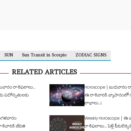
SUN
Sun Transit in Scorpio
ZODIAC SIGNS
RELATED ARTICLES
ువారం రాశిఫ‌లాలు..
Horoscope | బుధ‌వారం రా
ు ప‌దోన్న‌తుల‌కు
ఈ రాశివారికి వ్యాపారంలో
లాభాలు..!
గ‌ళ‌వారం
Weekly Horoscope | ఈ 
శివారికి జీవిత
రాశిఫ‌లాలు.. పెళ్లి పీట‌లెక్