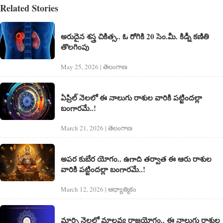
Related Stories
అరుదైన శ‌స్త్ర చికిత్స‌.. ఓ రోగికి 20 సెం.మీ. కిడ్నీ క‌ణితి
తొల‌గింపు
May 25, 2026 | తెలంగాణ‌
ఏప్రిల్ నెల‌లో ఈ నాలుగు రాశుల వారికి ప‌ట్టింద‌ల్లా
బంగార‌మే..!
March 21, 2026 | తెలంగాణ‌
అప‌ర కుబేర యోగం.. ఉగాది త‌ర్వాత ఈ ఆరు రాశుల
వారికి ప‌ట్టింద‌ల్లా బంగార‌మే..!
March 12, 2026 | ఆధ్యాత్మికం
మార్చి నెల‌లో మాల‌వ్య రాజ‌యోగం.. ఈ నాలుగు రాశుల