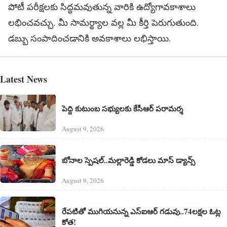
పోటీ పరీక్షలకు సిద్ధమవుతున్న వారికి ఉద్యోగావకాశాలు
లభించవచ్చు. మీ సామర్థ్యాల వల్ల మీ కీర్తి పెరుగుతుంది.
డబ్బు సంపాదించడానికి అవకాశాలు లభిస్తాయి.
Latest News
పెద్ది కుటుంబ సభ్యులకు కేసీఆర్ పరామర్శ
August 9, 2026
బోనాల స్పెషల్..మల్లారెడ్డి కోడలు మాస్ డ్యాన్స్
August 9, 2026
రేపటితో ముగియనున్న ఎస్‌ఐఆర్ గడువు..74లక్షల ఓట్ల
కోత!