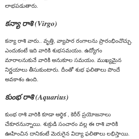
లాభ‌ప‌డుతారు.
కన్యా రాశి (Virgo)
క‌న్యా రాశి వారు.. వృత్తి, వ్యాపార రంగాల‌ను ప్రారంభించొచ్చు.
ఎందుకంటే ఇది వారికి శుభ‌స‌మ‌యం. ఉద్యోగం
మారాల‌నుకునే వారికి అనుకూల స‌మ‌యం. ముఖ్య‌మైన
నిర్ణ‌యాలు తీసుకుంటారు. దీంతో శుభ ఫ‌లితాలు పొందే
అవ‌కాశం ఉంది.
కుంభ రాశి (Aquarius)
కుంభ రాశి వారికి కూడా ఆర్థిక , కెరీర్ ప్రయోజనాలు
చేకూర‌నున్నాయి. శుక్రుడి సంచారం వ‌ల్ల ఈ రాశి వారికి
ఊహించిన దానికంటే మెరుగైన విద్యా ఫలితాలు లభిస్తాయి.