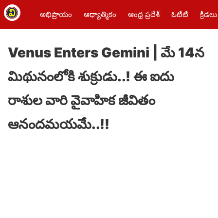
అభిప్రాయం
ఆధ్యాత్మికం
ఆంధ్ర ప్రదేశ్
ఓటీటీ
క్రీడలు
Venus Enters Gemini | మే 14న
మిథునంలోకి శుక్రుడు..! ఈ ఐదు
రాశుల వారి వైవాహిక జీవితం
ఆనంద‌మ‌య‌మే..!!