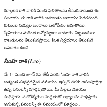
క‌ర్కాట‌క రాశి వారికి మంచి ఫ‌లితాల‌ను తీసుకురానుంది ఈ
సంచారం. ఈ రాశి వారికి అమాంతం ఆదాయం పెర‌గ‌నుంది.
కుటుంబ స‌భ్యుల బంధాలు బ‌లోపేతం అవుతాయి.
స్నేహితులు మ‌రింత అన్యోన్యంగా ఉంటారు. పెట్టుబ‌డులు
రాబ‌డుల‌ను తీసుకువ‌స్తాయి. కీల‌క నిర్ణ‌యాలు తీసుకునే
అవ‌కాశం ఉంది.
సింహ రాశి (Leo)
మే 14 నుంచి జూన్ 8వ తేదీ వర‌కు సింహ రాశి వారికి
అత్యంత శుభ‌ప్ర‌ద‌మైన స‌మ‌యం. ఇప్ప‌టి వ‌ర‌కు అసంపూర్తిగా
ఉన్న ప‌నుల‌న్నీ పూర్త‌వుతాయి. మీ పిల్ల‌లు విజ‌యం
సాధిస్తారు. స‌హోద్యోగుల మ‌ద్ద‌తుతో ల‌క్ష్యాల‌ను సాధిస్తారు.
అనుకున్న ప‌నుల‌న్నీ ఈ స‌మ‌యంలో పూర్త‌యి..