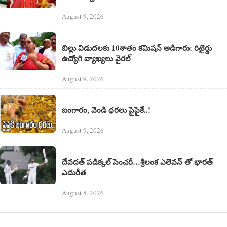
August 9, 2026
బిల్లు విడుదలకు 10శాతం కమిషన్ అడిగారు: రిటైర్డు
ఉద్యోగి వ్యాఖ్యలు వైరల్
August 9, 2026
బంగారం, వెండి ధరలు పైపైకే..!
August 9, 2026
దేవదత్ పడిక్కల్‌ సెంచరీ…శ్రీలంక ఎలెవన్ తో భారత్
ఎదురీత
August 8, 2026