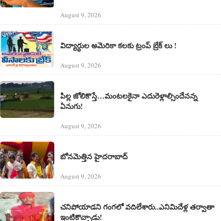
August 9, 2026
విద్యార్ధుల అమెరికా కలకు ట్రంప్ బ్రేక్ లు !
August 9, 2026
పిల్ల జోలికొస్తే…మంటలకైనా ఎదురెళ్లాల్సిందేనన్న
ఏనుగు!
August 9, 2026
బోనమెత్తిన హైదరాబాద్
August 9, 2026
చనిపోయాడని గంగలో వదిలేశారు..ఎనిమిదేళ్ల తర్వాతా
ఇంటికొచ్చాడు!