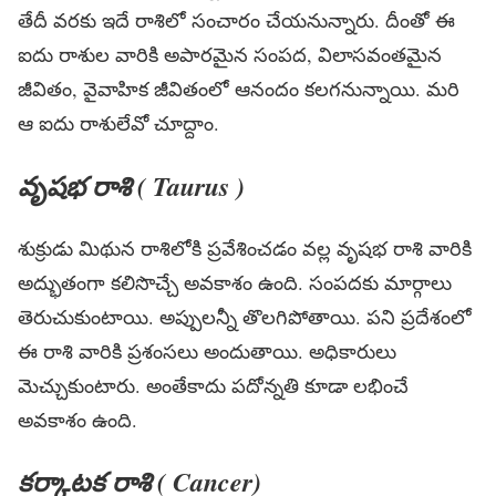
తేదీ వ‌ర‌కు ఇదే రాశిలో సంచారం చేయ‌నున్నారు. దీంతో ఈ
ఐదు రాశుల వారికి అపార‌మైన సంప‌ద‌, విలాస‌వంత‌మైన
జీవితం, వైవాహిక జీవితంలో ఆనందం క‌ల‌గ‌నున్నాయి. మ‌రి
ఆ ఐదు రాశులేవో చూద్దాం.
వృషభ రాశి ( Taurus )
శుక్రుడు మిథున రాశిలోకి ప్ర‌వేశించ‌డం వ‌ల్ల వృష‌భ రాశి వారికి
అద్భుతంగా క‌లిసొచ్చే అవ‌కాశం ఉంది. సంప‌ద‌కు మార్గాలు
తెరుచుకుంటాయి. అప్పుల‌న్నీ తొల‌గిపోతాయి. ప‌ని ప్ర‌దేశంలో
ఈ రాశి వారికి ప్ర‌శంస‌లు అందుతాయి. అధికారులు
మెచ్చుకుంటారు. అంతేకాదు ప‌దోన్న‌తి కూడా ల‌భించే
అవ‌కాశం ఉంది.
కర్కాటక రాశి ( Cancer)