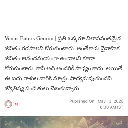
Venus Enters Gemini | ప్ర‌తి ఒక్క‌రూ విలాస‌వంత‌మైన
జీవితం గ‌డ‌పాల‌ని కోరుకుంటారు. అంతేకాదు వైవాహిక
జీవితం ఆనంద‌మ‌యంగా ఉండాల‌ని కూడా
కోరుకుంటారు. కానీ అది అంద‌రికీ సాధ్యం కాదు. అయితే
ఈ ఐదు రాశుల వారికి మాత్రం సాధ్య‌మ‌వుతుంద‌ని
జ్యోతిష్య పండితులు చెబ‌తున్నారు.
Published On : May 13, 2026
raj
6:30 AM IST