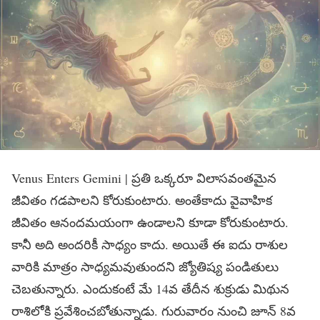
Venus Enters Gemini | ప్ర‌తి ఒక్క‌రూ విలాస‌వంత‌మైన
జీవితం గ‌డ‌పాల‌ని కోరుకుంటారు. అంతేకాదు వైవాహిక
జీవితం ఆనంద‌మ‌యంగా ఉండాల‌ని కూడా కోరుకుంటారు.
కానీ అది అంద‌రికీ సాధ్యం కాదు. అయితే ఈ ఐదు రాశుల
వారికి మాత్రం సాధ్య‌మ‌వుతుంద‌ని జ్యోతిష్య పండితులు
చెబ‌తున్నారు. ఎందుకంటే మే 14వ తేదీన శుక్రుడు మిథున
రాశిలోకి ప్ర‌వేశించ‌బోతున్నాడు. గురువారం నుంచి జూన్ 8వ