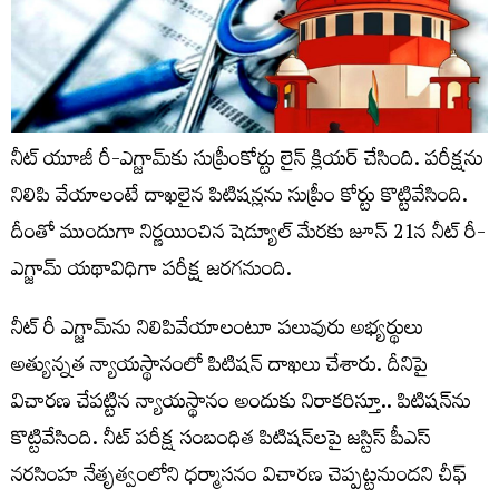
నీట్‌ యూజీ రీ-ఎగ్జామ్‌కు సుప్రీంకోర్టు లైన్ క్లియర్ చేసింది. పరీక్షను
నిలిపి వేయాలంటే దాఖలైన పిటిషన్లను సుప్రీం కోర్టు కొట్టివేసింది.
దీంతో ముందుగా నిర్ణయించిన షెడ్యూల్ మేరకు జూన్‌ 21న నీట్‌ రీ-
ఎగ్జామ్‌ యథావిధిగా పరీక్ష జరగనుంది.
నీట్‌ రీ ఎగ్జామ్‌ను నిలిపివేయాలంటూ పలువురు అభ్యర్థులు
అత్యున్నత న్యాయస్థానంలో పిటిషన్‌ దాఖలు చేశారు. దీనిపై
విచారణ చేపట్టిన న్యాయస్థానం అందుకు నిరాకరిస్తూ.. పిటిషన్‌ను
కొట్టివేసింది. నీట్ పరీక్ష సంబంధిత పిటిషన్‌లపై జస్టిస్ పీఎస్
నరసింహ నేతృత్వంలోని ధర్మాసనం విచారణ చెప్పట్టనుందని చీఫ్