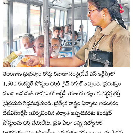
తెలంగాణ ప్రభుత్వం రోడ్డు రవాణా సంస్థ(టీజీ ఎస్ ఆర్టీసీ)లో
1,500 కండక్టర్ పోస్టుల భర్తీకి గ్రీన్ సిగ్నల్ ఇచ్చింది. ప్రభుత్వం
నుంచి అనుమతి రావడంతో ఆర్టీసీ యాజమాన్యం కండక్టర్ల భర్తీ
ప్రక్రియకు సిద్దమవుతుంది. ప్రత్యేక రాష్ట్రం ఏర్పాటు అనంతరం
టీజీఎస్‌ఆర్టీసీ ఆవిర్భవించిన తర్వాత ఇప్పటివరకు కండక్టర్‌
పోస్టులను భర్తీ చేయలేదు. ప్రతి ఏటా ఉన్న ఉద్యోగులే