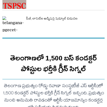
పీజీ, లాసెట్‌ల అడ్మిషన్ల షెడ్యూల్ విడుదల
తెలంగాణలో 1,500 బస్ కండక్టర్
పోస్టుల భర్తీకి గ్రీన్ సిగ్నల్
తెలంగాణ ప్రభుత్వం రోడ్డు రవాణా సంస్థ(టీజీ ఎస్ ఆర్టీసీ)లో
1,500 కండక్టర్ పోస్టుల భర్తీకి గ్రీన్ సిగ్నల్ ఇచ్చింది. ప్రభుత్వం
నుంచి అనుమతి రావడంతో ఆర్టీసీ యాజమాన్యం కండక్టర్ల