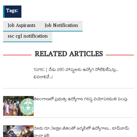
Tags:
Job Aspirants
Job Notification
ssc cgl notification
RELATED ARTICLES
TGPSC | నేడు 280 పోస్టుల‌కు ఉద్యోగ నోటిఫికేష‌న్లు..
వివ‌రాలివే..!
తెలంగాణలో ప్రభుత్వ ఉద్యోగాల గరిష్ఠ వయోపరిమితి పెంపు
నెలకు రూ.3లక్షల జీతంతో జర్మనీలో ఉద్యోగాలు.. టామ్‌కామ్
ద్వారా భర్తీ