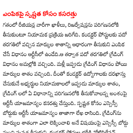
ఎంపికపై స్పష్టత కోసం కసరత్తు
గతంలో రీజియన్ల వారీగా ఖాళీలు, రిజర్వేషన్లను పరిగణనలోకి
తీసుకుంటూ నియామక ప్రక్రియ జరిగేది. కండక్టర్‌ పోస్టులకు పదో
తరగతిలో వచ్చిన మార్కుల శాతాన్ని ఆధారంగా తీసుకుని ఎంపిక
చేసే విధానం ఆర్టీసీలో ఉండేది.ఆ తర్వాత పదో తరగతిలో గ్రేడింగ్‌
విధానం అమల్లోకి వచ్చింది. మళ్లీ ఇప్పుడు గ్రేడింగ్‌ విధానం పోయి
మార్కుల శాతం వచ్చింది. దీంతో కండక్టర్‌ ఉద్యోగాలకు దరఖాస్తు
చేసుకునే అభ్యర్థుల నియామకాలలో ఇప్పుడు మార్కుల శాతం,
గ్రేడింగ్ లలో ఏ విధానాన్ని పరిగణనలోకి తీసుకోవాలన్న అంశంపై
ఆర్టీసీ యాజమాన్యం కసరత్తు చేస్తుంది. స్పష్టత కోసం ఎస్సెస్సీ
బోర్డుకు ఆర్టీసీ యాజమాన్యం తాజాగా లేఖ రాసింది. గ్రేడింగ్‌ను
మార్కుల శాతంగా ఎలా లెక్కించాలి అనే విషయంపై ఎస్సెస్సీ బోర్డు