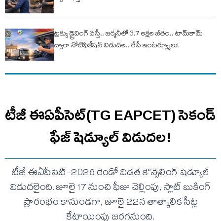
ట్రక్కు డ్రైవింగ్ వస్తే.. జర్మనీలో 3.7 లక్షల జీతం.. టామ్‌కామ్
ద్వారా నోటిఫికేషన్ విడుదల.. రేపే ఇంటర్వ్యూలు!
టీజీ ఈఏపీసెట్(TG EAPCET) సెకండ్
ఫేజ్ షెడ్యూల్ విడుదల!
టీజీ ఈఏపీసెట్-2026 రెండో విడత కౌన్సెలింగ్ షెడ్యూల్
విడుదలైంది. జూలై 17 నుంచి ఫీజు చెల్లింపు, స్లాట్ బుకింగ్
ప్రారంభం కానుండగా, జూలై 22న తాత్కాలిక సీట్ల
కేటాయింపు జరగనుంది.