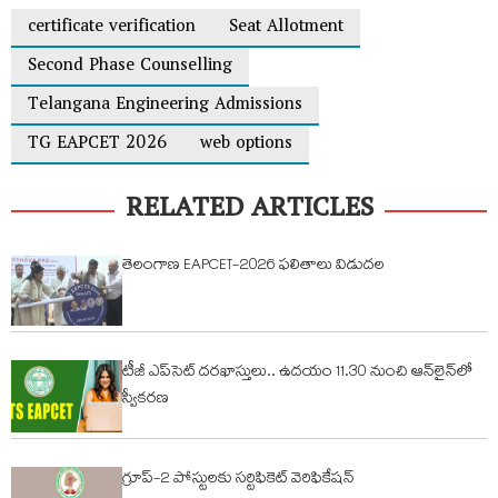
certificate verification
Seat Allotment
Second Phase Counselling
Telangana Engineering Admissions
TG EAPCET 2026
web options
RELATED ARTICLES
తెలంగాణ EAPCET-2026 ఫలితాలు విడుదల
టీజీ ఎప్‌సెట్ ద‌ర‌ఖాస్తులు.. ఉద‌యం 11.30 నుంచి ఆన్‌లైన్‌లో
స్వీక‌ర‌ణ‌
గ్రూప్-2 పోస్టులకు సర్టిఫికెట్ వెరిఫికేషన్