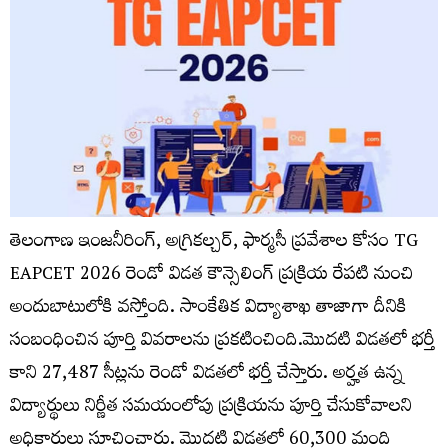
తెలంగాణ ఇంజనీరింగ్, అగ్రికల్చర్, ఫార్మసీ ప్రవేశాల కోసం TG
EAPCET 2026 రెండో విడత కౌన్సెలింగ్ ప్రక్రియ రేపటి నుంచి
అందుబాటులోకి వస్తోంది. సాంకేతిక విద్యాశాఖ తాజాగా దీనికి
సంబంధించిన పూర్తి వివరాలను ప్రకటించింది.మొదటి విడతలో భర్తీ
కాని 27,487 సీట్లను రెండో విడతలో భర్తీ చేస్తారు. అర్హత ఉన్న
విద్యార్థులు నిర్ణీత సమయంలోపు ప్రక్రియను పూర్తి చేసుకోవాలని
అధికారులు సూచించారు. మొదటి విడతలో 60,300 మంది