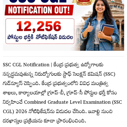
SSC CGL Notification | కేంద్ర ప్రభుత్వ ఉద్యోగాలకు
సన్నద్ధమవుతున్న నిరుద్యోగులకు స్టాఫ్ సెలక్షన్ కమిషన్ (SSC)
గుడ్‌న్యూస్ చెప్పింది. కేంద్ర ప్రభుత్వంలోని వివిధ మంత్రిత్వ
శాఖలు, కార్యాలయాల్లో గ్రూప్-బీ, గ్రూప్-సీ పోస్టుల భర్తీ కోసం
నిర్వహించే Combined Graduate Level Examination (SSC
CGL) 2026 నోటిఫికేషన్‌ను విడుదల చేసింది. ఇవాల్టి నుంచి
దరఖాస్తుల ప్రక్రియను కూడా ప్రారంభించింది.