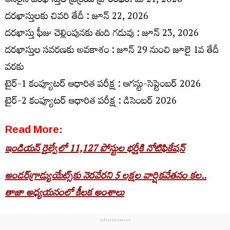
ఆన్‌లైన్ దరఖాస్తుల ప్రక్రియ ప్రారంభం: మే 21, 2026
దరఖాస్తులకు చివరి తేదీ : జూన్ 22, 2026
దరఖాస్తు ఫీజు చెల్లింపునకు తుది గడువు : జూన్ 23, 2026
దరఖాస్తుల సవరణకు అవకాశం : జూన్ 29 నుంచి జూలై 1వ తేదీ
వరకు
టైర్-1 కంప్యూటర్ ఆధారిత పరీక్ష : ఆగస్టు-సెప్టెంబర్ 2026
టైర్-2 కంప్యూటర్ ఆధారిత పరీక్ష : డిసెంబర్ 2026
Read More:
ఇండియన్ రైల్వేలో 11,127 పోస్టుల భర్తీకి నోటిఫికేషన్
అండర్‌గ్రాడ్యుయేట్స్‌కు నెరవేరని 5 లక్షల వార్షికవేతనం కల..
తాజా అధ్యయనంలో కీలక అంశాలు