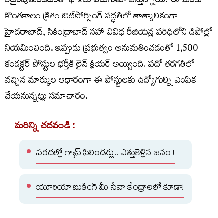
రిటైరవుతుండటంతో ఖాళీలు పెరుగుతూ వస్తున్నాయి. ఈ మేరకు
కొంతకాలం క్రితం ఔట్‌సోర్సింగ్‌ పద్ధతిలో తాత్కాలికంగా
హైదరాబాద్, సికింద్రాబాద్‌ సహా వివిధ రీజియన్ల పరిధిలోని డిపోల్లో
నియమించింది. ఇప్పుడు ప్రభుత్వం అనుమతించడంతో 1,500
కండక్టర్‌ పోస్టుల భర్తీకి లైన్ క్లియర్ అయ్యింది. పదో తరగతిలో
వచ్చిన మార్కుల ఆధారంగా ఈ పోస్టులకు ఉద్యోగుల్ని ఎంపిక
చేయనున్నట్లు సమాచారం.
మరిన్ని చదవండి :
వరదల్లో గ్యాస్ సిలిండర్లు.. ఎత్తుకెళ్లిన జనం !
యూరియా బుకింగ్ మీ సేవా కేంద్రాలలో కూడా!