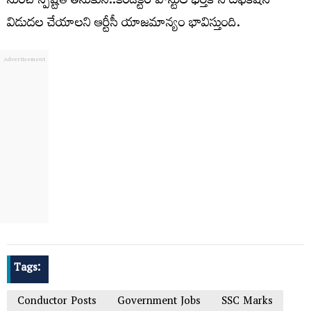
నుంచి స్పష్టత తీసుకుని..కండక్టర్‌ పోస్టుల భర్తీకి నోటిఫికేషన్‌
విడుదల చేయాలని ఆర్టీసీ యాజమాన్యం భావిస్తుంది.
Tags:
Conductor Posts
Government Jobs
SSC Marks