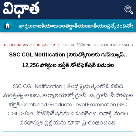
వార్త‌లు
రాజకీయాలు
అంత‌ర్జాతీయం
జాతీయం
ప్రత్యేకం
వినోద
TELUGU NEWS
EDU CAREER
SSC CGL 2026 NOTIFICATION RELEASED W
/
/
SSC CGL Notification | నిరుద్యోగులకు గుడ్‌న్యూస్..
12,256 పోస్టుల భర్తీకి నోటిఫికేషన్ విడుదల
SSC CGL Notification | కేంద్ర ప్రభుత్వంలోని వివిధ
మంత్రిత్వ శాఖలు, కార్యాలయాల్లో గ్రూప్-బీ, గ్రూప్-సీ పోస్టుల
భర్తీకి Combined Graduate Level Examination (SSC
CGL) 2026 నోటిఫికేషన్‌ను విడుదలైంది. ఇవాల్టి నుంచి
దరఖాస్తుల ప్రక్రియను కూడా ప్రారంభించింది.