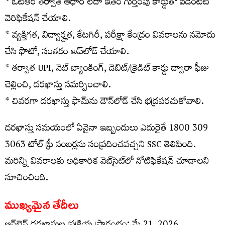
* ఓటీఆర్ తర్వాత ఆధార్ లేదా ఇతర గుర్తింపు కార్డుతో ఐడెంటిటీ
వెరిఫికేషన్ చేయాలి.
* వ్యక్తిగత, విద్యార్హత, కేటగిరీ, పరీక్షా కేంద్రం వివరాలను నమోదు
చేసి ఫొటో, సంతకం అప్‌లోడ్ చేయాలి.
* తర్వాత UPI, నెట్ బ్యాంకింగ్, డెబిట్/క్రెడిట్ కార్డు ద్వారా ఫీజు
చెల్లించి, దరఖాస్తు సమర్పించాలి.
* చివరగా దరఖాస్తు ఫామ్‌ను డౌన్‌లోడ్ చేసి భద్రపరచుకోవాలి.
దరఖాస్తు సమయంలో ఏవైనా ఇబ్బందులు ఎదురైతే 1800 309
3063 టోల్ ఫ్రీ నంబర్లను సంప్రదించవచ్చని SSC తెలిపింది.
మరిన్ని వివరాలకు అధికారిక వెబ్‌సైట్‌లో నోటిఫికేషన్ చూడాలని
సూచించింది.
ముఖ్యమైన తేదీలు