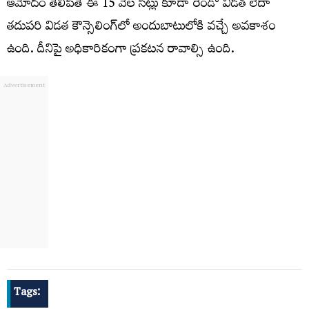
ఆమోదం తెలిపితే ఈ 15 వేల సీట్లు కూడా రెండో విడత లేదా
తదుపరి విడత కౌన్సెలింగ్‌లో అందుబాటులోకి వచ్చే అవకాశం
ఉంది. దీనిపై అధికారికంగా ప్రకటన రావాల్సి ఉంది.
Tags: