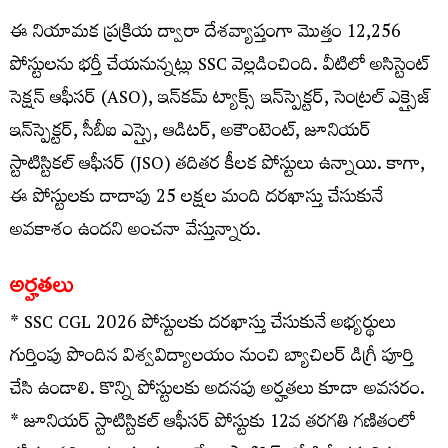
ఈ నియామక ప్రక్రియ ద్వారా దేశవ్యాప్తంగా మొత్తం 12,256
పోస్టులను భర్తీ చేయనున్నట్లు SSC వెల్లడించింది. వీటిలో అసిస్టెంట్
సెక్షన్ ఆఫీసర్ (ASO), ఇన్‌కమ్ ట్యాక్స్ ఇన్‌స్పెక్టర్, సెంట్రల్ ఎక్సైజ్
ఇన్‌స్పెక్టర్, సీబీఐ ఎస్సై, ఆడిటర్, అకౌంటెంట్, జూనియర్
స్టాటిస్టికల్ ఆఫీసర్ (JSO) తదితర కీలక పోస్టులు ఉన్నాయి. కాగా,
ఈ పోస్టులకు దాదాపు 25 లక్షల మంది దరఖాస్తు చేసుకునే
అవకాశం ఉందని అంచనా వేస్తున్నారు.
అర్హతలు
* SSC CGL 2026 పోస్టులకు దరఖాస్తు చేసుకునే అభ్యర్థులు
గుర్తింపు పొందిన విశ్వవిద్యాలయం నుంచి బ్యాచిలర్ డిగ్రీ పూర్తి
చేసి ఉండాలి. కొన్ని పోస్టులకు అదనపు అర్హతలు కూడా అవసరం.
* జూనియర్ స్టాటిస్టికల్ ఆఫీసర్ పోస్టుకు 12వ తరగతి గణితంలో