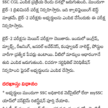
SSC CGL ఎంపిక ప్రక్రియ రెండు దశల్లో జరుగుతుంది. ముందుగా
టైర్-1 ప్రిలిమినరీ పరీక్ష నిర్వహిస్తారు. ఇది క్వాలిఫైయింగ్ టెస్ట్
మాత్రమే. టైర్-2 పరీక్షకు అభ్యర్థులను ఎంపిక చేసేందుకు ఈ పరీక్ష
నిర్వహిస్తారు.
టైర్-2 పరీక్షను మెయిన్ పరీక్షగా చెబుతారు. ఇందులో ఇంగ్లీష్,
మ్యాథ్స్, రీజనింగ్, జనరల్ అవేర్‌నెస్, కంప్యూటర్ నాలెడ్జ్, పోస్టుల
వారీగా ప్రత్యేక పేపర్లు ఉంటాయి. వీటిలో మార్కుల ఆధారంగానే
తుది ఎంపిక జరుగుతుంది. చివరగా సర్టిఫికెట్ వెరిఫికేషన్
నిర్వహించి ఫైనల్ అభ్యర్థులను ఎంపిక చేస్తారు.
దరఖాస్తు విధానం
* అభ్యర్థులు ముందుగా SSC అధికారిక వెబ్‌సైట్‌లో లేదా mySSC
యాప్‌లో వన్‌టైమ్ రిజిస్ట్రేషన్ పూర్తి చేయాలి.