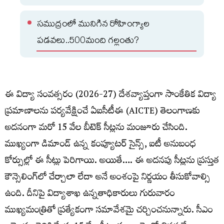
సముద్రంలో మునిగిన రోహింగ్యాల
పడవలు..500మంది గల్లంతు?
ఈ విద్యా సంవత్సరం (2026-27) దేశవ్యాప్తంగా సాంకేతిక విద్యా
ప్రమాణాలను పర్యవేక్షించే ఏఐసీటీఈ (AICTE) తెలంగాణకు
అదనంగా మరో 15 వేల బీటెక్‌ సీట్లను మంజూరు చేసింది.
ముఖ్యంగా డిమాండ్ ఉన్న కంప్యూటర్ సైన్స్, ఐటీ అనుబంధ
కోర్సుల్లో ఈ సీట్లు పెరిగాయి. అయితే…. ఈ అదనపు సీట్లను ప్రస్తుత
కౌన్సెలింగ్‌లో చేర్చాలా లేదా అనే అంశంపై నిర్ణయం తీసుకోవాల్సి
ఉంది. దీనిపై విద్యాశాఖ ఉన్నతాధికారులు గురువారం
ముఖ్యమంత్రితో ప్రత్యేకంగా సమావేశమై చర్చించనున్నారు. సీఎం