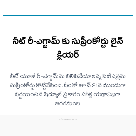
నీట్‌ రీ-ఎగ్జామ్‌ కు సుప్రీంకోర్టు లైన్
క్లియర్
నీట్ యూజీ రీ-ఎగ్జామ్‌ను నిలిపివేయాలన్న పిటిషన్లను
సుప్రీంకోర్టు కొట్టివేసింది. దీంతో జూన్ 21న ముందుగా
నిర్ణయించిన షెడ్యూల్ ప్రకారం పరీక్ష యథావిధిగా
జరగనుంది.