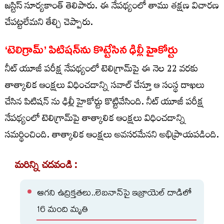
జస్టిస్ సూర్యకాంత్ తెలిపారు. ఈ నేపథ్యంలో తాము తక్షణ విచారణ
చేపట్టలేమని తేల్చి చెప్పారు.
‘టెలిగ్రామ్‌’ పిటిషన్‌ను కొట్టేసిన ఢిల్లీ హైకోర్టు
నీట్‌ యూజీ పరీక్ష నేపథ్యంలో టెలిగ్రామ్‌పై ఈ నెల 22 వరకు
తాత్కాలిక ఆంక్షలు విధించడాన్ని సవాల్ చేస్తూ ఆ సంస్థ దాఖలు
చేసిన పిటిషన్ ను ఢిల్లీ హైకోర్టు కొట్టివేసింది. నీట్‌ యూజీ పరీక్ష
నేపథ్యంలో టెలిగ్రామ్‌పై తాత్కాలిక ఆంక్షలు విధించడాన్ని
సమర్థించింది. తాత్కాలిక ఆంక్షలు అవసరమేనని అభిప్రాయపడింది.
మరిన్ని చదవండి :
ఆగని ఉద్రిక్తతలు..లెబనాన్‌పై ఇజ్రాయెల్‌ దాడిలో
16 మంది మృతి