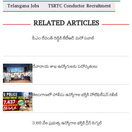
Telangana Jobs
TSRTC Conductor Recruitment
RELATED ARTICLES
సీఎం రేవంత్ రెడ్డికి కేటీఆర్ మరో సవాల్
దేవాదాయ శాఖ ఉద్యోగులకు పదోన్నతులు
తెలంగాణలో పోలీసు ఉద్యోగాల భర్తీకి నోటిఫికేషన్‌ రిలీజ్
3,168 వేల ప్రభుత్వ ఉద్యోగాల భర్తీకి గ్రీన్ సిగ్నల్