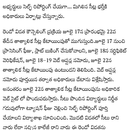
అభ్యర్థులు సెల్ఫ్ రిపోర్టింగ్ చేయగా… మిగిలిన సీట్ల భర్తీకి
అధికారులు ఏర్పాట్లు చేస్తున్నారు.
రెండో విడత కౌన్సెలింగ్ ప్రక్రియ జూలై 17న ప్రారంభమై 22వ
తేదీన తాత్కాలిక సీట్ల కేటాయింపుతో ముగుస్తుంది.జూలై 17 నుంచి
ప్రాసెసింగ్ ఫీజు, స్లాట్ బుకింగ్ చేసుకోవాలని, జూలై 18న సర్టిఫికెట్
వెరిఫికేషన్, జూలై 18–19 వెబ్ ఆప్షన్ల నమోదు, జూలై 22న
తాత్కాలిక సీట్ల కేటాయింపు ఉంటుందని తెలిపింది. వెబ్ ఆప్షన్ల
నమోదు పూర్తయిన తర్వాత అధికారులు డేటాను విశ్లేషిస్తారు.
అనంతరం జూలై 22న తాత్కాలిక సీట్ల కేటాయింపును అధికారిక
వెబ్ సైట్ లో పొందుపరుస్తారు. సీటు పొందిన విద్యార్థులు నిర్ణీత
గడువులోగా ట్యూషన్ ఫీజు చెల్లించి సెల్ఫ్ రిపోర్టింగ్ పూర్తి
చేయాలని విద్యాశాఖ సూచించింది. మొదటి విడతలో సీటు రాని
వారు లేదా నచ్చిన కాలేజీ రాని వారు ఈ రెండో విడతను