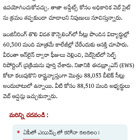
ఉపయోగించుకోవచ్చు. తాజా అప్డేట్స్ కోసం అధికారిక వెబ్ సైట్
ను క్రమం తప్పకుండా చూడాలని నిపుణులు సూచిస్తున్నారు.
ఇంజినీరింగ్‌ తొలి విడత కౌన్సెలింగ్‌లో సీట్లు పొందిన విద్యార్థుల్లో
60,300 మంది మాత్రమే కాలేజీల్లో చేరేందుకు ఆసక్తి చూపారు.
వీరంతా ఆన్‌లైన్ ద్వారా ఫీజులు చెల్లించి, వెబ్‌సైట్‌లో సెల్ఫ్‌
రిపోర్టింగ్‌ ప్రక్రియను పూర్తి చేశారు. నిజానికి ఈడబ్ల్యూఎస్ (EWS)
కోటా కలుపుకొని రాష్ట్రవ్యాప్తంగా మొత్తం 88,053 బీటెక్ సీట్లు
అందుబాటులో ఉన్నాయి. వీటి కోసం 88,510 మంది అభ్యర్థులు
వెబ్‌ ఆప్షన్లు ఇచ్చుకున్నారు.
మరిన్ని చదవండి :
ఏపీలో ఎయిమ్స్ లో కరోనా కలకలం !