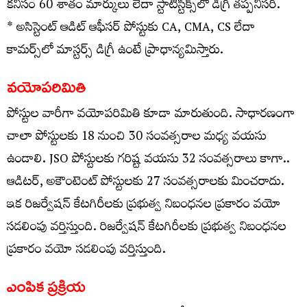
కనీసం 60 శాతం మార్కులు లేదా స్టాటిస్టిక్స్‌లో డిగ్రీ తప్పనిసరి.
* అసిస్టెంట్ ఆడిట్ ఆఫీసర్ పోస్టుకు CA, CMA, CS లేదా
కామర్స్‌లో మాస్టర్స్ డిగ్రీ ఉంటే ప్రాధాన్యమిస్తారు.
వయోపరిమితి
పోస్టుల వారీగా వయోపరిమితి కూడా మారుతుంది. సాధారణంగా
చాలా పోస్టులకు 18 నుంచి 30 సంవత్సరాల మధ్య వయసు
ఉండాలి. JSO పోస్టులకు గరిష్ట వయసు 32 సంవత్సరాలు కాగా..
ఆడిటర్, అకౌంటెంట్ పోస్టులకు 27 సంవత్సరాలకు మించరాదు.
ఇక రిజర్వేషన్ కేటగిరీలకు ప్రభుత్వ నిబంధనల ప్రకారం వయో
సడలింపు వర్తిస్తుంది. రిజర్వేషన్‌ కేటగిరీలకు ప్రభుత్వ నిబంధనల
ప్రకారం వయో సడలింపు వర్తిస్తుంది.
ఎంపిక ప్రక్రియ