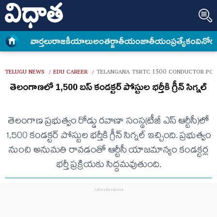
వార్త‌లు
రాజకీయాలు
అంత‌ర్జాతీయం
జాతీయం
ప్రత్యేకం
వినోద
TELUGU NEWS
EDU CAREER
TELANGANA TSRTC 1500 CONDUCTOR POS
/
/
తెలంగాణలో 1,500 బస్ కండక్టర్ పోస్టుల భర్తీకి గ్రీన్ సిగ్నల్
తెలంగాణ ప్రభుత్వం రోడ్డు రవాణా సంస్థ(టీజీ ఎస్ ఆర్టీసీ)లో
1,500 కండక్టర్ పోస్టుల భర్తీకి గ్రీన్ సిగ్నల్ ఇచ్చింది. ప్రభుత్వం
నుంచి అనుమతి రావడంతో ఆర్టీసీ యాజమాన్యం కండక్టర్ల
భర్తీ ప్రక్రియకు సిద్దమవుతుంది.