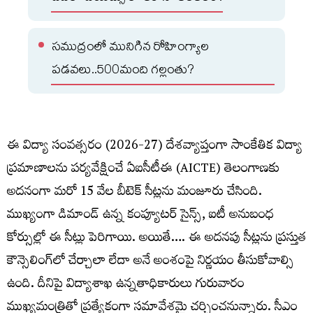
సముద్రంలో మునిగిన రోహింగ్యాల
పడవలు..500మంది గల్లంతు?
ఈ విద్యా సంవత్సరం (2026-27) దేశవ్యాప్తంగా సాంకేతిక విద్యా
ప్రమాణాలను పర్యవేక్షించే ఏఐసీటీఈ (AICTE) తెలంగాణకు
అదనంగా మరో 15 వేల బీటెక్‌ సీట్లను మంజూరు చేసింది.
ముఖ్యంగా డిమాండ్ ఉన్న కంప్యూటర్ సైన్స్, ఐటీ అనుబంధ
కోర్సుల్లో ఈ సీట్లు పెరిగాయి. అయితే…. ఈ అదనపు సీట్లను ప్రస్తుత
కౌన్సెలింగ్‌లో చేర్చాలా లేదా అనే అంశంపై నిర్ణయం తీసుకోవాల్సి
ఉంది. దీనిపై విద్యాశాఖ ఉన్నతాధికారులు గురువారం
ముఖ్యమంత్రితో ప్రత్యేకంగా సమావేశమై చర్చించనున్నారు. సీఎం