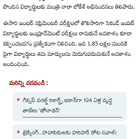
పొందిన విద్యార్థులకు మంత్రి నారా లోకేశ్‌ అభినందనలు తెలిపారు.
ఈసారి ఇంటర్ సప్లిమెంటరీ పరీక్షలలో తొలిసారిగా సెకండ్ ఇయర్
విద్యార్థులకు ఇంప్రూవ్‌మెంట్ పరీక్షలు రాసుకునే అవకాశం కూడా
కల్పించబడగం ప్రత్యేకంగా నిలిచింది. ఇది 1.83 లక్షల మందికి
పైగా విద్యార్థులు తమ మార్కులను మెరుగుపరుచుకునే అవకాశం
అందించింది.
మరిన్ని చదవండి :
గిన్నిస్ వరల్డ్ రికార్డ్స్ ఐకాన్‌గా 194 ఏళ్ల వృద్ధ
తాబేలు ‘జోనాథన్’
ట్రెక్కింగ్.. సాహసికులకు హరిహర్ కోట సవాల్!