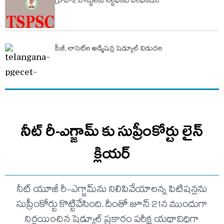
గ్రూప్-2 పోస్టులకు సర్టిఫికెట్ వెరిఫికేషన్
పీజీ, లాసెట్‌ల అడ్మిషన్ల షెడ్యూల్ విడుదల
నీట్‌ రీ-ఎగ్జామ్‌ కు సుప్రీంకోర్టు లైన్
క్లియర్
నీట్ యూజీ రీ-ఎగ్జామ్‌ను నిలిపివేయాలన్న పిటిషన్లను
సుప్రీంకోర్టు కొట్టివేసింది. దీంతో జూన్ 21న ముందుగా
నిర్ణయించిన షెడ్యూల్ ప్రకారం పరీక్ష యథావిధిగా