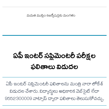
మమత ముస్లిం రిజర్వేషన్లకు మంగళం
ఏపీ ఇంటర్ సప్లిమెంటరీ పరీక్షల
ఫలితాలు విడుదల
ఏపీ ఇంటర్ సప్లిమెంటరీ ఫలితాలను మంత్రి నారా లోకేశ్
విడుదల చేశారు. విద్యార్థులు అధికారిక వెబ్‌సైట్ లేదా
9552300009 వాట్సాప్ ద్వారా ఫలితాలు తెలుసుకోవచ్చు.