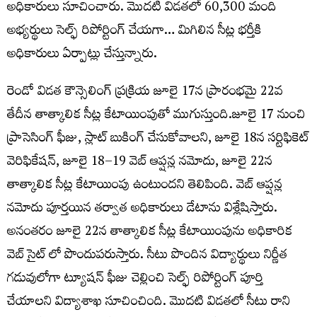
అధికారులు సూచించారు. మొదటి విడతలో 60,300 మంది
అభ్యర్థులు సెల్ఫ్ రిపోర్టింగ్ చేయగా… మిగిలిన సీట్ల భర్తీకి
అధికారులు ఏర్పాట్లు చేస్తున్నారు.
రెండో విడత కౌన్సెలింగ్ ప్రక్రియ జూలై 17న ప్రారంభమై 22వ
తేదీన తాత్కాలిక సీట్ల కేటాయింపుతో ముగుస్తుంది.జూలై 17 నుంచి
ప్రాసెసింగ్ ఫీజు, స్లాట్ బుకింగ్ చేసుకోవాలని, జూలై 18న సర్టిఫికెట్
వెరిఫికేషన్, జూలై 18–19 వెబ్ ఆప్షన్ల నమోదు, జూలై 22న
తాత్కాలిక సీట్ల కేటాయింపు ఉంటుందని తెలిపింది. వెబ్ ఆప్షన్ల
నమోదు పూర్తయిన తర్వాత అధికారులు డేటాను విశ్లేషిస్తారు.
అనంతరం జూలై 22న తాత్కాలిక సీట్ల కేటాయింపును అధికారిక
వెబ్ సైట్ లో పొందుపరుస్తారు. సీటు పొందిన విద్యార్థులు నిర్ణీత
గడువులోగా ట్యూషన్ ఫీజు చెల్లించి సెల్ఫ్ రిపోర్టింగ్ పూర్తి
చేయాలని విద్యాశాఖ సూచించింది. మొదటి విడతలో సీటు రాని