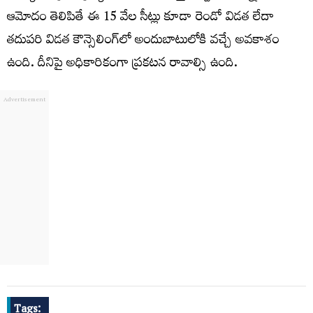
ఆమోదం తెలిపితే ఈ 15 వేల సీట్లు కూడా రెండో విడత లేదా
తదుపరి విడత కౌన్సెలింగ్‌లో అందుబాటులోకి వచ్చే అవకాశం
ఉంది. దీనిపై అధికారికంగా ప్రకటన రావాల్సి ఉంది.
Tags: