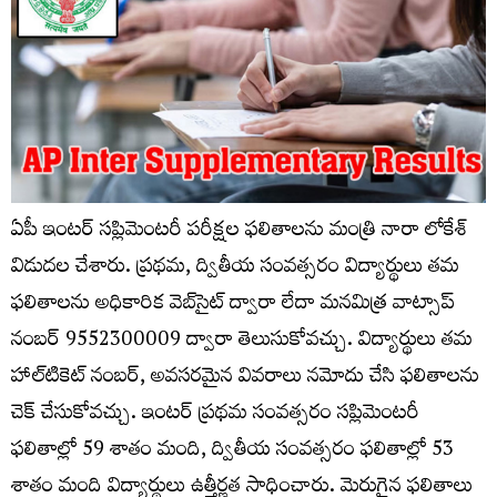
ఏపీ ఇంటర్‌ సప్లిమెంటరీ పరీక్షల ఫలితాలను మంత్రి నారా లోకేశ్
విడుదల చేశారు. ప్రథమ, ద్వితీయ సంవత్సరం విద్యార్థులు తమ
ఫలితాలను అధికారిక వెబ్‌సైట్‌ ద్వారా లేదా మనమిత్ర వాట్సాప్‌
నంబర్‌ 9552300009 ద్వారా తెలుసుకోవచ్చు. విద్యార్థులు తమ
హాల్‌టికెట్‌ నంబర్‌, అవసరమైన వివరాలు నమోదు చేసి ఫలితాలను
చెక్‌ చేసుకోవచ్చు. ఇంటర్‌ ప్రథమ సంవత్సరం సప్లిమెంటరీ
ఫలితాల్లో 59 శాతం మంది, ద్వితీయ సంవత్సరం ఫలితాల్లో 53
శాతం మంది విద్యార్థులు ఉత్తీర్ణత సాధించారు. మెరుగైన ఫలితాలు