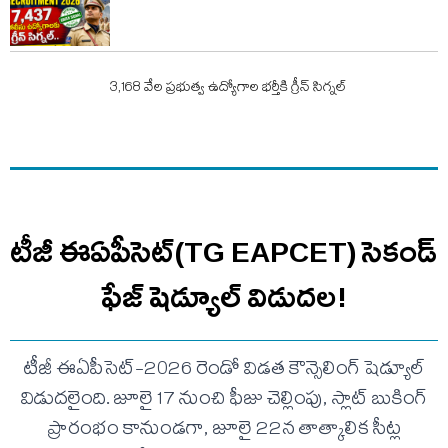
3,168 వేల ప్రభుత్వ ఉద్యోగాల భర్తీకి గ్రీన్ సిగ్నల్
టీజీ ఈఏపీసెట్(TG EAPCET) సెకండ్
ఫేజ్ షెడ్యూల్ విడుదల!
టీజీ ఈఏపీసెట్-2026 రెండో విడత కౌన్సెలింగ్ షెడ్యూల్
విడుదలైంది. జూలై 17 నుంచి ఫీజు చెల్లింపు, స్లాట్ బుకింగ్
ప్రారంభం కానుండగా, జూలై 22న తాత్కాలిక సీట్ల