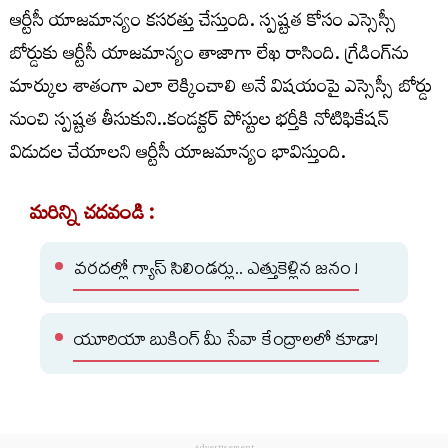
ఆర్టీసీ యాజమాన్యం కసరత్తు చేస్తుంది. స్పష్టత కోసం ఎస్సెస్సీ
బోర్డుకు ఆర్టీసీ యాజమాన్యం తాజాగా లేఖ రాసింది. గ్రేడింగ్‌ను
మార్కుల శాతంగా ఎలా లెక్కించాలి అనే విషయంపై ఎస్సెస్సీ బోర్డు
నుంచి స్పష్టత తీసుకుని..కండక్టర్‌ పోస్టుల భర్తీకి నోటిఫికేషన్‌
విడుదల చేయాలని ఆర్టీసీ యాజమాన్యం భావిస్తుంది.
మరిన్ని చదవండి :
వరదల్లో గ్యాస్ సిలిండర్లు.. ఎత్తుకెళ్లిన జనం !
యూరియా బుకింగ్ మీ సేవా కేంద్రాలలో కూడా!