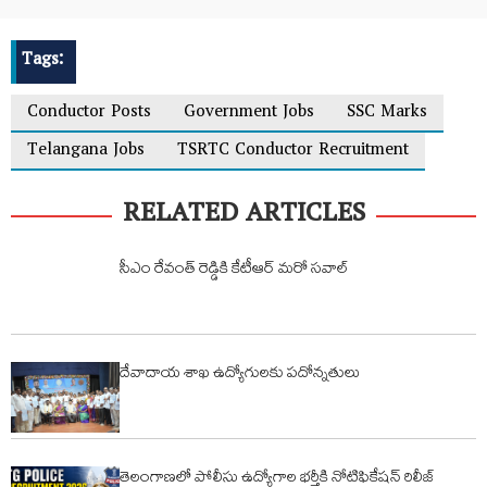
Tags:
Conductor Posts
Government Jobs
SSC Marks
Telangana Jobs
TSRTC Conductor Recruitment
RELATED ARTICLES
సీఎం రేవంత్ రెడ్డికి కేటీఆర్ మరో సవాల్
దేవాదాయ శాఖ ఉద్యోగులకు పదోన్నతులు
తెలంగాణలో పోలీసు ఉద్యోగాల భర్తీకి నోటిఫికేషన్‌ రిలీజ్