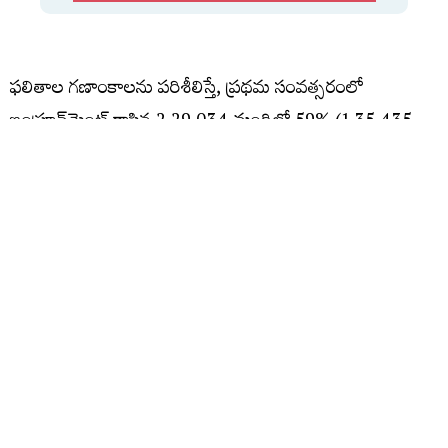
ఫలితాల గణాంకాలను పరిశీలిస్తే, ప్రథమ సంవత్సరంలో
ఇంప్రూవ్‌మెంట్ రాసిన 2,29,034 మందిలో 59% (1,35,435
మంది), సప్లిమెంటరీ రాసిన 1,09,003 మందిలో 39% (42,379
మంది) ఉత్తీర్ణత సాధించారు. అలాగే ద్వితీయ సంవత్సరంలో
ఇంప్రూవ్‌మెంట్ రాసిన 91,303 మందిలో 53% (48,149 మంది),
సప్లిమెంటరీ పరీక్షలు రాసిన 1,02,018 మందిలో 56% (57,327
మంది) విద్యార్థులు విజయం సాధించి తమ ఫలితాలను
మెరుగుపరుచుకున్నారు.