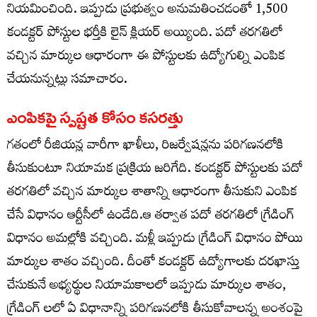
నియమించింది. ఇప్పుడు ప్రభుత్వం అనుమతించడంతో 1,500
కండక్టర్‌ పోస్టుల భర్తీకి లైన్ క్లియర్ అయ్యింది. పదో తరగతిలో
వచ్చిన మార్కుల ఆధారంగా ఈ పోస్టులకు ఉద్యోగుల్ని ఎంపిక
చేయనున్నట్లు సమాచారం.
ఎంపికపై స్పష్టత కోసం కసరత్తు
గతంలో రీజియన్ల వారీగా ఖాళీలు, రిజర్వేషన్లను పరిగణనలోకి
తీసుకుంటూ నియామక ప్రక్రియ జరిగేది. కండక్టర్‌ పోస్టులకు పదో
తరగతిలో వచ్చిన మార్కుల శాతాన్ని ఆధారంగా తీసుకుని ఎంపిక
చేసే విధానం ఆర్టీసీలో ఉండేది.ఆ తర్వాత పదో తరగతిలో గ్రేడింగ్‌
విధానం అమల్లోకి వచ్చింది. మళ్లీ ఇప్పుడు గ్రేడింగ్‌ విధానం పోయి
మార్కుల శాతం వచ్చింది. దీంతో కండక్టర్‌ ఉద్యోగాలకు దరఖాస్తు
చేసుకునే అభ్యర్థుల నియామకాలలో ఇప్పుడు మార్కుల శాతం,
గ్రేడింగ్ లలో ఏ విధానాన్ని పరిగణనలోకి తీసుకోవాలన్న అంశంపై