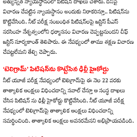
అత్యున్నత న్యాయస్థానంలో పిటిషన్‌ దాఖలు చేశారు. దీనిపై
విచారణ చేపట్టిన న్యాయస్థానం అందుకు నిరాకరిస్తూ.. పిటిషన్‌ను
కొట్టివేసింది. నీట్ పరీక్ష సంబంధిత పిటిషన్‌లపై జస్టిస్ పీఎస్
నరసింహ నేతృత్వంలోని ధర్మాసనం విచారణ చెప్పట్టనుందని చీఫ్
జస్టిస్ సూర్యకాంత్ తెలిపారు. ఈ నేపథ్యంలో తాము తక్షణ విచారణ
చేపట్టలేమని తేల్చి చెప్పారు.
‘టెలిగ్రామ్‌’ పిటిషన్‌ను కొట్టేసిన ఢిల్లీ హైకోర్టు
నీట్‌ యూజీ పరీక్ష నేపథ్యంలో టెలిగ్రామ్‌పై ఈ నెల 22 వరకు
తాత్కాలిక ఆంక్షలు విధించడాన్ని సవాల్ చేస్తూ ఆ సంస్థ దాఖలు
చేసిన పిటిషన్ ను ఢిల్లీ హైకోర్టు కొట్టివేసింది. నీట్‌ యూజీ పరీక్ష
నేపథ్యంలో టెలిగ్రామ్‌పై తాత్కాలిక ఆంక్షలు విధించడాన్ని
సమర్థించింది. తాత్కాలిక ఆంక్షలు అవసరమేనని అభిప్రాయపడింది.