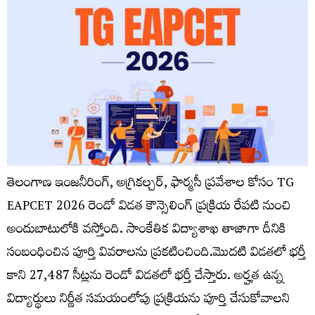
తెలంగాణ ఇంజనీరింగ్, అగ్రికల్చర్, ఫార్మసీ ప్రవేశాల కోసం TG
EAPCET 2026 రెండో విడత కౌన్సెలింగ్ ప్రక్రియ రేపటి నుంచి
అందుబాటులోకి వస్తోంది. సాంకేతిక విద్యాశాఖ తాజాగా దీనికి
సంబంధించిన పూర్తి వివరాలను ప్రకటించింది.మొదటి విడతలో భర్తీ
కాని 27,487 సీట్లను రెండో విడతలో భర్తీ చేస్తారు. అర్హత ఉన్న
విద్యార్థులు నిర్ణీత సమయంలోపు ప్రక్రియను పూర్తి చేసుకోవాలని