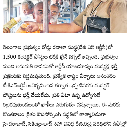
తెలంగాణ ప్రభుత్వం రోడ్డు రవాణా సంస్థ(టీజీ ఎస్ ఆర్టీసీ)లో
1,500 కండక్టర్ పోస్టుల భర్తీకి గ్రీన్ సిగ్నల్ ఇచ్చింది. ప్రభుత్వం
నుంచి అనుమతి రావడంతో ఆర్టీసీ యాజమాన్యం కండక్టర్ల భర్తీ
ప్రక్రియకు సిద్దమవుతుంది. ప్రత్యేక రాష్ట్రం ఏర్పాటు అనంతరం
టీజీఎస్‌ఆర్టీసీ ఆవిర్భవించిన తర్వాత ఇప్పటివరకు కండక్టర్‌
పోస్టులను భర్తీ చేయలేదు. ప్రతి ఏటా ఉన్న ఉద్యోగులే
రిటైరవుతుండటంతో ఖాళీలు పెరుగుతూ వస్తున్నాయి. ఈ మేరకు
కొంతకాలం క్రితం ఔట్‌సోర్సింగ్‌ పద్ధతిలో తాత్కాలికంగా
హైదరాబాద్, సికింద్రాబాద్‌ సహా వివిధ రీజియన్ల పరిధిలోని డిపోల్లో