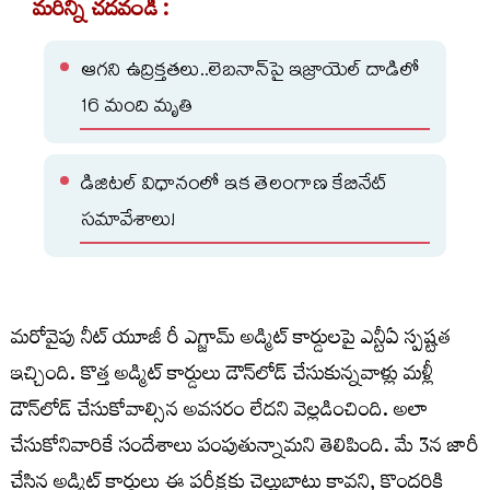
మరిన్ని చదవండి :
ఆగని ఉద్రిక్తతలు..లెబనాన్‌పై ఇజ్రాయెల్‌ దాడిలో
16 మంది మృతి
డిజిటల్ విధానంలో ఇక తెలంగాణ కేబినేట్
సమావేశాలు!
మరోవైపు నీట్‌ యూజీ రీ ఎగ్జామ్‌ అడ్మిట్‌ కార్డులపై ఎన్టీఏ స్పష్టత
ఇచ్చింది. కొత్త అడ్మిట్‌ కార్డులు డౌన్‌లోడ్‌ చేసుకున్నవాళ్లు మళ్లీ
డౌన్‌లోడ్‌ చేసుకోవాల్సిన అవసరం లేదని వెల్లడించింది. అలా
చేసుకోనివారికే సందేశాలు పంపుతున్నామని తెలిపింది. మే 3న జారీ
చేసిన అడ్మిట్‌ కార్డులు ఈ పరీక్షకు చెల్లుబాటు కావని, కొందరికి