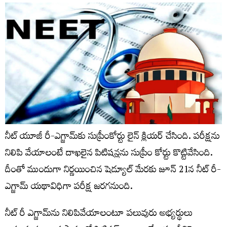
నీట్‌ యూజీ రీ-ఎగ్జామ్‌కు సుప్రీంకోర్టు లైన్ క్లియర్ చేసింది. పరీక్షను
నిలిపి వేయాలంటే దాఖలైన పిటిషన్లను సుప్రీం కోర్టు కొట్టివేసింది.
దీంతో ముందుగా నిర్ణయించిన షెడ్యూల్ మేరకు జూన్‌ 21న నీట్‌ రీ-
ఎగ్జామ్‌ యథావిధిగా పరీక్ష జరగనుంది.
నీట్‌ రీ ఎగ్జామ్‌ను నిలిపివేయాలంటూ పలువురు అభ్యర్థులు