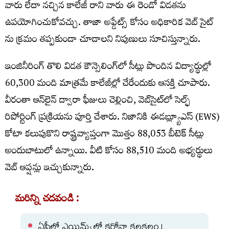
వారు లేదా నచ్చిన కాలేజీ రాని వారు ఈ రెండో విడతను
ఉపయోగించుకోవచ్చు. తాజా అప్డేట్స్ కోసం అధికారిక వెబ్ సైట్
ను క్రమం తప్పకుండా చూడాలని నిపుణులు సూచిస్తున్నారు.
ఇంజినీరింగ్‌ తొలి విడత కౌన్సెలింగ్‌లో సీట్లు పొందిన విద్యార్థుల్లో
60,300 మంది మాత్రమే కాలేజీల్లో చేరేందుకు ఆసక్తి చూపారు.
వీరంతా ఆన్‌లైన్ ద్వారా ఫీజులు చెల్లించి, వెబ్‌సైట్‌లో సెల్ఫ్‌
రిపోర్టింగ్‌ ప్రక్రియను పూర్తి చేశారు. నిజానికి ఈడబ్ల్యూఎస్ (EWS)
కోటా కలుపుకొని రాష్ట్రవ్యాప్తంగా మొత్తం 88,053 బీటెక్ సీట్లు
అందుబాటులో ఉన్నాయి. వీటి కోసం 88,510 మంది అభ్యర్థులు
వెబ్‌ ఆప్షన్లు ఇచ్చుకున్నారు.
మరిన్ని చదవండి :
ఏపీలో ఎయిమ్స్ లో కరోనా కలకలం !