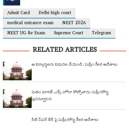
Admit Card
Delhi high court
medical entrance exam
NEET 2026
NEET UG Re Exam
Supreme Court
Telegram
RELATED ARTICLES
ఆ విద్యార్ధులను విడుదల చేయండి : సుప్రీం కీలక ఆదేశాలు
మతం మారితే..ఎస్సీ హోదా కోల్పోతారు: సుప్రీంకోర్టు
పునరుద్ఘాటన
నీట్ పేపర్ లీక్ పై సుప్రీంకోర్టు కీలక ఆదేశాలు