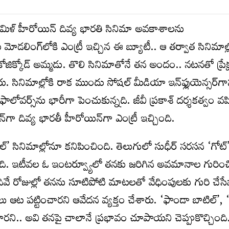
మిళ్‌ హీరోయిన్‌ దివ్య భారతి సినిమా అవకాశాలను
ోడలింగ్‌లోకి ఎంట్రీ ఇచ్చిన ఈ బ్యూటీ.. ఆ తర్వాత సినిమాల్
ోజిక్కోడ్‌ అమ్మడు. తొలి సినిమాతోనే తన అందం.. నటనతో ప్రేక
 సినిమాల్లోకి రాక ముందు సోషల్ మీడియా ఇన్‌ఫ్లుయెన్సర్‌గ
ఫాలోవర్స్‌ను భారీగా పెంచుకున్నది. జీవీ ప్రకాశ్‌ దర్శకత్వం 
్‌గా దివ్య భారతీ హీరోయిన్‌గా ఎంట్రీ ఇచ్చింది.
్’ సినిమాల్లోనూ కనిపించింది. తెలుగులో సుధీర్‌ సరసన ‘గోట్
ైంది. ఇటీవల ఓ ఇంటర్వ్యూలో తనకు జరిగిన అవమానాల గురించ
దివే రోజుల్లో తనను సూటిపోటి మాటలతో వేధింపులకు గురి చేసే
ులు ఆట పట్టించారని ఆవేదన వ్యక్తం చేశారు. ‘ఫాండా బాటిల్’, ‘అ
ని.. అవి తనపై చాలానే ప్రభావం చూపాయని చెప్పుకొచ్చింది