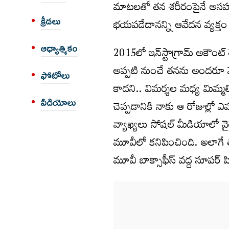
మాటలతో తన శరీరంపైనే అసహ్
క్రీడలు
భయపడేదానన్ని ఆవేదన వ్యక్తం 
ఆధ్యాత్మికం
2015లో ఇన్‌స్టాగ్రామ్‌ అకౌంట్
అప్పటి నుంచే తనను అందరూ మె
ఫోటోలు
కాదని.. విమర్శల మధ్య మిమ్మల్
వీడియోలు
చెప్పడానికి నాకు ఆ రోజుల్లో ఎ
వ్యాఖ్యలు సోషల్‌ మీడియాలో వ
మూవీలో కనిపించింది. అలాగ
మూవీ బాక్సాఫీస్‌ వద్ద సూపర్‌ హ