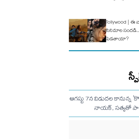
Tollywood | ఈ వ
సినిమాల సందడి.. పె
పెడ‌తాయా?
స్
ఆగస్టు 7న విడుదల కానున్న 'క
నాయక్, సత్యతో పాట