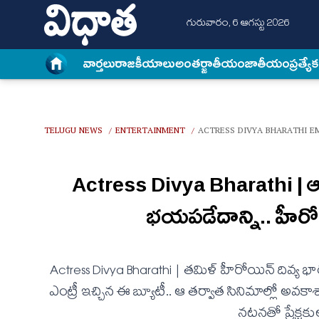
గురువారం, 6 ఆగస్టు 2026
వార్త‌లు
రాజకీయాలు
అంత‌ర్జాతీయం
జాతీయం
ప్రత్యే
TELUGU NEWS
ENTERTAINMENT
ACTRESS DIVYA BHARATHI 
/
/
Actress Divya Bharathi |
భయపడేదాన్ని.. హీరోయి
Actress Divya Bharathi | తమిళ్‌ హీరోయిన్‌ దివ్
ఎంట్రీ ఇచ్చిన ఈ బ్యూటీ.. ఆ తర్వాత సినిమాల్లో అవక
నటనతో ప్రేక్ష