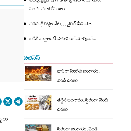
ఎమ్మెల్యే ప్రకాష్ గౌడ్ తో ప్రాణహాని..కొడుకు
సంచలన ఆరోపణలు
వరదల్లో కట్టెల వేట… వైరల్ వీడియో!
బడికి వెళ్లాలంటే సాహసంచేయాల్సిందే..!
బిజినెస్
భారీగా పెరిగిన బంగారం,
వెండి ధరలు
తగ్గిన బంగారం..స్థిరంగా వెండి
ధరలు
స్థిరంగా బంగారం, వెండి