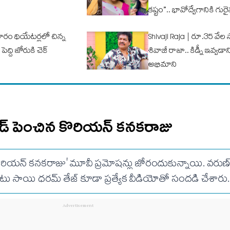
కష్టం”.. భావోద్వేగానికి గుర
ారం థియేటర్లలో చిన్న
Shivaji Raja | రూ.35 వే
ద్ది జోరుకి చెక్
శివాజీ రాజా.. కిడ్నీ ఇవ్వడాన
అభిమాని
పీడ్ పెంచిన కొరియన్ కనకరాజు
ొరియన్ కనకరాజు' మూవీ ప్రమోషన్లు జోరందుకున్నాయి. వరుణ్ త
ు సాయి ధరమ్ తేజ్ కూడా ప్రత్యేక వీడియోతో సందడి చేశారు.