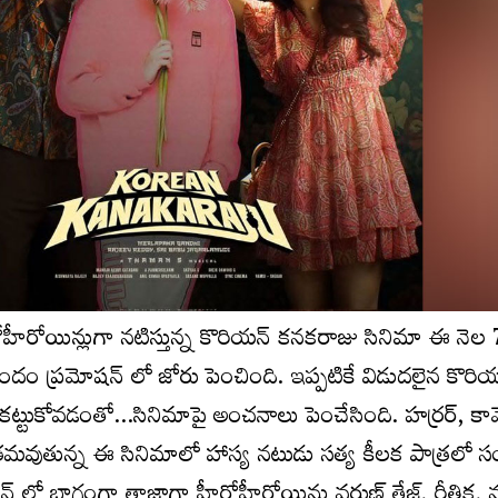
రోహీరోయిన్లుగా నటిస్తున్న కొరియన్ కనకరాజు సినిమా ఈ నెల
ందం ప్రమోషన్ లో జోరు పెంచింది. ఇప్పటికే విడుదలైన కొరి
ు ఆకట్టుకోవడంతో…సినిమాపై అంచనాలు పెంచేసింది. హర్రర్, కామ
మితమవుతున్న ఈ సినిమాలో హాస్య నటుడు సత్య కీలక పాత్రలో స
న్ లో భాగంగా తాజాగా హీరోహీరోయిన్లు వరుణ్ తేజ్, రీతిక,