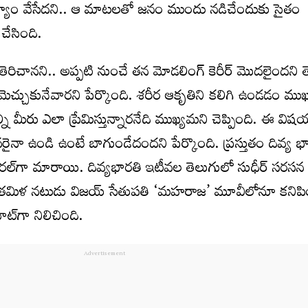
యం వేసేదని.. ఆ మాటలతో జనం ముందు నడిచేందుకు సైతం
చేసింది.
‌ తెరిచానని.. అప్పటి నుంచే తన మోడలింగ్‌ కెరీర్‌ మొదలైందని త
చ్చుకునేవారని పేర్కొంది. శరీర ఆకృతిని కలిగి ఉండడం ముఖ
ని మీరు ఎలా ప్రేమిస్తున్నారనేది ముఖ్యమని చెప్పింది. ఈ వి
వరైనా ఉండి ఉంటే బాగుండేదందని పేర్కొంది. ప్రస్తుతం దివ్య భ
ైరల్‌గా మారాయి. దివ్యభారతి ఇటీవల తెలుగులో సుధీర్‌ సరసన గ
ే తమిళ నటుడు విజయ్‌ సేతుపతి ‘మహరాజ’ మూవీలోనూ కనిపి
ిట్‌గా నిలిచింది.