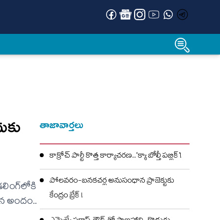
ుకు
తాజావార్తలు
కాక్రోచ్ పార్టీ కొత్త కార్యాచరణ..‘క్యా బోల్తీ పబ్లిక్’!
పోలవరం-బనకచర్ల అనుసంధాన ప్రాజెక్టుకు
లింగ్‌లోకి
కేంద్రం బ్రేక్ !
 తన అందం..