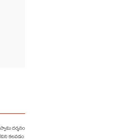
స్వామి దర్శనం
జీవిని కలవడం