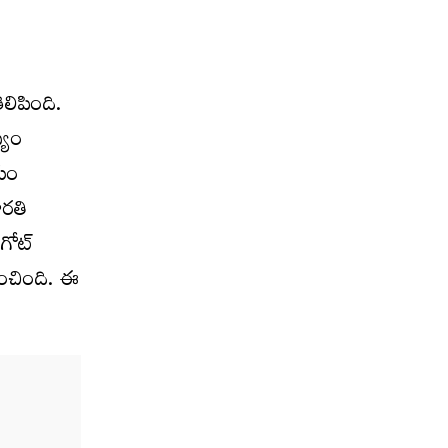
ెలిపింది.
్యం
షయం
ారతి
ోట్‌
ంచింది. ఈ