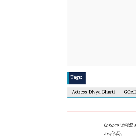
Tags:
Actress Divya Bharti
GOAT
ఘనంగా ‘పోలీస్ కం
సెలబ్రేషన్స్