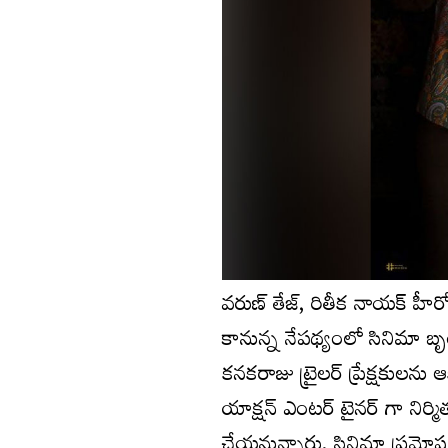
వరుణ్ తేజ్, రితీక నాయక్ హీ
కానున్న నేపథ్యంలో సినిమా బృ
కనకరాజు ట్రైలర్ ప్రేక్షకులన
యాక్షన్ ఎంటర్ టైనర్ గా నిర్
చేయనున్నారు. సినిమా ప్రమోష