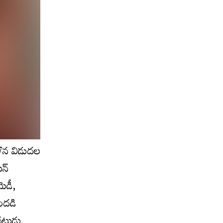
 7న విడుదల
యన్
ెడీ,
ందడి
 నటుడు