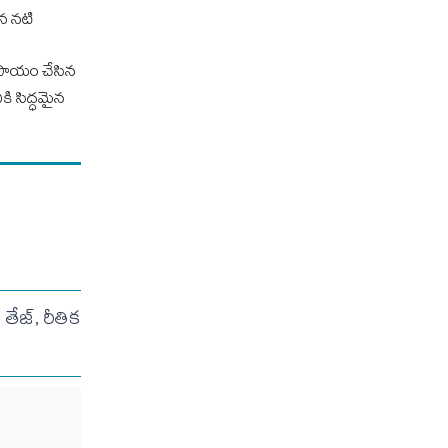
ైన నటి
ల సాయం చేసిన
ికి సిద్ధమైన
ేజ్, రీతిక