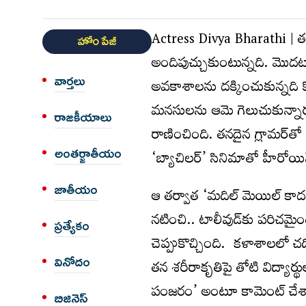
Actress Divya Bharathi | త
హోం పేజీ
అందిపుచ్చుకుంటున్నది. మొదట మ
వార్త‌లు
అవకాశాలను దక్కించుకున్నది క
మనసులను ఆమె గెలుచుకున్నారు.
రాజకీయాలు
రాణించింది. తనదైన గ్లామర్‌తో 
అంత‌ర్జాతీయం
‘బ్యాచిలర్‌’ సినిమాతో హీరోయిన
జాతీయం
ఆ తర్వాత ‘మదిల్ మెయిల్ కాదల
నటించి.. టాలీవుడ్‌కు పరిచమ
ప్రత్యేకం
చెప్పుకొచ్చింది. కళాశాలలో చ
వినోదం
తన శరీరాకృతిపై తోటి విద్యార్థ
పంజరం’ అంటూ కామెంట్‌ చేశార
బిజినెస్