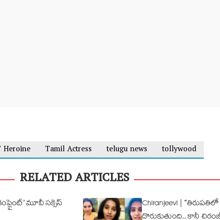
 Heroine
Tamil Actress
telugu news
tollywood
RELATED ARTICLES
ప్లైంట్’ మూవీ సక్సెస్
Chiranjeevi | “తిరుపతిలో 
దొరుకుతుంది.. కానీ చిరం