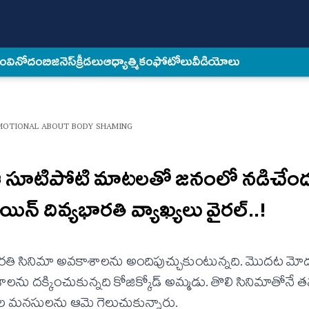
కం
వినోదం
బిజినెస్
క్రీడలు
ఆధ్యాత్మికం
ఫోటోలు
వీడియోలు
EMOTIONAL ABOUT BODY SHAMING
 ఆ సూటిపోటి మాటలతో జనంలో నడిచేంద
న్‌ దివ్యభారతి వ్యాఖ్యలు వైరల్‌..!
య భారతి సినిమా అవకాశాలను అందిపుచ్చుకుంటున్నది. మొదట మోడ
ాశాలను దక్కించుకున్నది కోజిక్కోడ్‌ అమ్మడు. తొలి సినిమాతోనే
కుల మనసులను ఆమె గెలుచుకున్నారు.