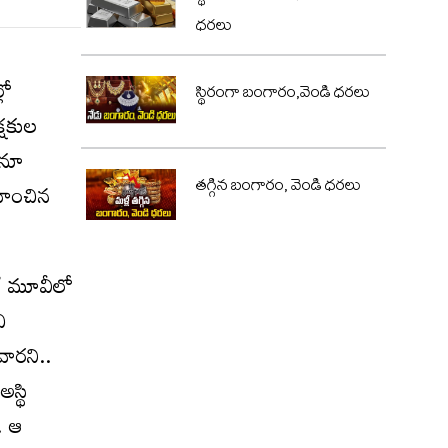
ధరలు
లో
స్థిరంగా బంగారం,వెండి ధరలు
్షకుల
ానూ
తగ్గిన బంగారం, వెండి ధరలు
వహించిన
‌’ మూవీలో
ి
వారని..
స్థి
. ఆ