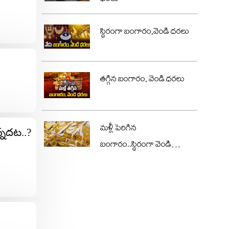
ధరలు
స్థిరంగా బంగారం,వెండి ధరలు
తగ్గిన బంగారం, వెండి ధరలు
మళ్లీ పెరిగిన
్నదట..?
బంగారం..స్థిరంగా వెండి
ధరలు