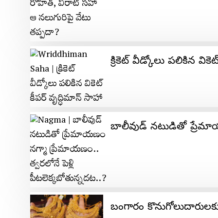
క్రికెట్‌ వీడ్కోలు పలికిన వికెట
బాలీవుడ్‌ నటుడితో ప్రేమా
బంగారం కొనుగోలుదారులకు గు