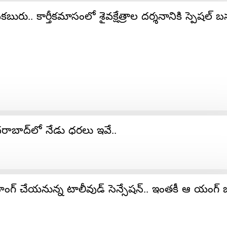
ికబురు.. కార్తీకమాసంలో శైవక్షేత్రాల దర్శనానికి స్పెషల్‌ బ
ైదరాబాద్‌లో నేడు ధరలు ఇవే..
గ్‌ చేయనున్న టాలీవుడ్‌ సెన్సేషన్‌.. ఇంతకీ ఆ యంగ్‌ 