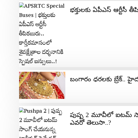
భక్తులకు ఏపీఎస్‌ ఆర్టీసీ తీప
బంగారం ధరలకు బ్రేక్‌.. హ
పుష్ప 2 మూవీలో ఐటమ్‌ సాం
ఎవరో తెలుసా..?