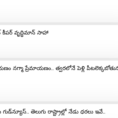
్‌ కీపర్‌ వృద్ధిమాన్‌ సాహా
యణం నగ్మా ప్రేమాయణం.. త్వరలోనే పెళ్లి పీటలెక్కబోతున
డ్‌న్యూస్‌.. తెలుగు రాష్ట్రాల్లో నేడు ధరలు ఇవే..