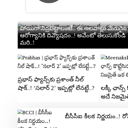
హాయిగా నిద్రపట్టాలంటే.. ఈ అలవాట్లు మెరుగైన
ఆరోగ్యానికి దివ్యౌషదం..! అవేంటో తెలుసుకోండి
మరి..!
ప్రభాస్‌ ఫ్యాన్స్‌కు ప్రశాంత్‌ నీల్‌
షాక్‌..! ‘సలార్‌ 2’ ఇప్పట్లో లేనట్టే..?
లక్కీ ఛాన్స్‌
అదే నిజమైత
బీసీసీఐ కీలక నిర్ణయం..! ర