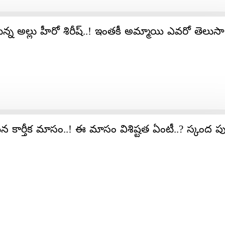
తున్న అల్లు హీరో శిరీష్‌..! ఇంతకీ అమ్మాయి ఎవరో తెలుసా
న కార్తీక మాసం..! ఈ మాసం విశిష్టత ఏంటీ..? స్కంద 