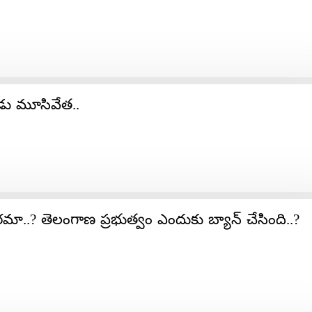
ేడు మూసివేత..
..? తెలంగాణ ప్రభుత్వం ఎందుకు బ్యాన్‌ చేసింది..?