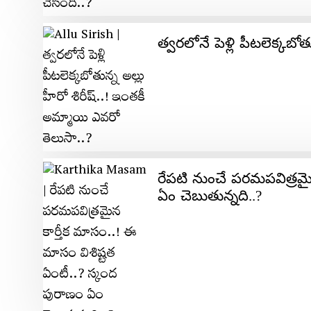
త్వరలోనే పెళ్లి పీటలెక్కబో
రేపటి నుంచే పరమపవిత్రమై
ఏం చెబుతున్నది..?