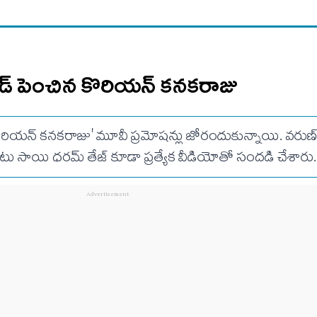
పీడ్ పెంచిన కొరియన్ కనకరాజు
ొరియన్ కనకరాజు' మూవీ ప్రమోషన్లు జోరందుకున్నాయి. వరుణ్ త
ు సాయి ధరమ్ తేజ్ కూడా ప్రత్యేక వీడియోతో సందడి చేశారు.