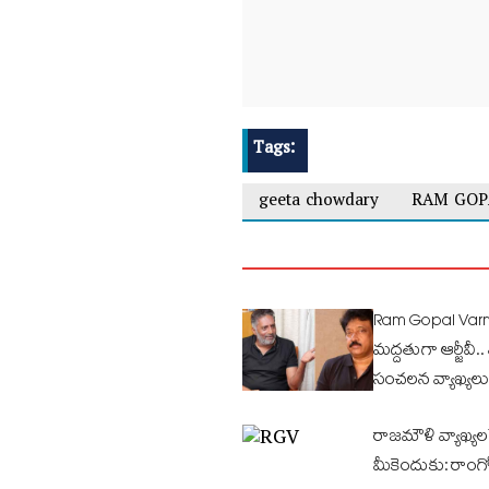
Tags:
geeta chowdary
RAM GOP
Ram Gopal Varma 
మద్దతుగా ఆర్జీవీ..
సంచలన వ్యాఖ్యలు
రాజమౌళి వ్యాఖ్యలప
మీకెందుకు: రాంగ