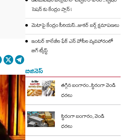
డీలిమిటేషన్ బిల్లుకు నో చెప్పిన రాహుల్..స్పెషల్
సెషన్ కు కేంద్రం ప్లాన్ !
మెటాపై కేంద్రం సీరియస్..జుకర్ బర్గ్ క్షమాపణలు
ఇంటర్ కాలేజీల ఫేక్ ఎన్ వోసీల వ్యవహారంలో
బిగ్ ట్వీస్ట్
బిజినెస్
తగ్గిన బంగారం..స్థిరంగా వెండి
ధరలు
స్థిరంగా బంగారం, వెండి
ధరలు