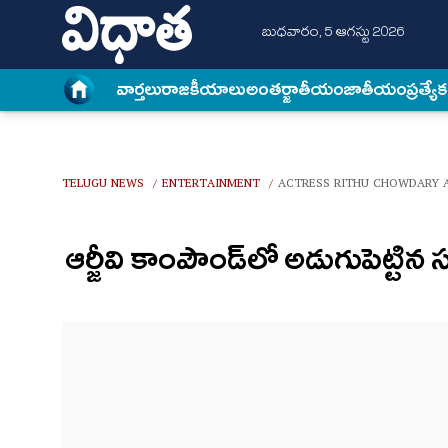
బుధవారం, 5 ఆగస్టు 2026
వార్త‌లు
రాజకీయాలు
అంత‌ర్జాతీయం
జాతీయం
ప్రత్యే
TELUGU NEWS
ENTERTAINMENT
ACTRESS RITHU CHOWDARY 
/
/
ఆర్జీవి కాంపౌండ్‌లో అడుగుపెట్టిన సురే