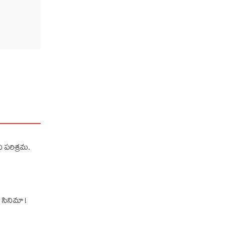
 ప‌రిశ్ర‌మ‌.
 సినిమా !