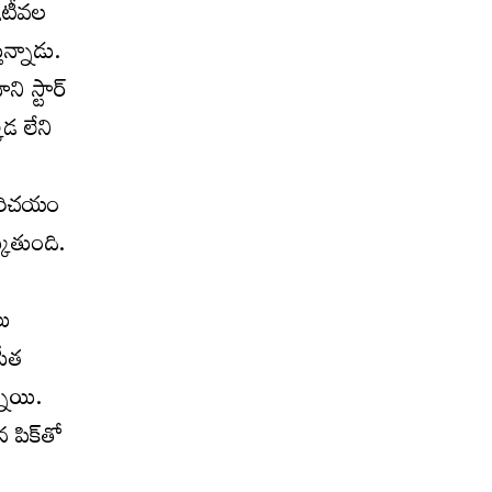
ఇటీవ‌ల
ున్నాడు.
ి స్టార్
‌డ లేని
 పరిచయం
్కుతుంది.
లు
రీత
్నాయి.
 పిక్‌తో