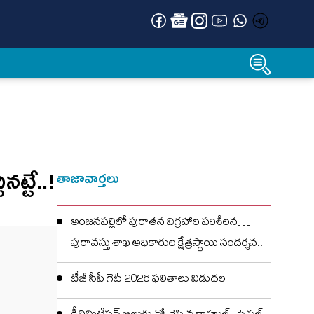
‌ట్టే..!
తాజావార్తలు
అంజనపల్లిలో పురాతన విగ్రహాల పరిశీలన…
పురావస్తు శాఖ అధికారుల క్షేత్రస్థాయి సందర్శన..
టీజీ సీపీ గెట్ 2026 ఫలితాలు విడుదల