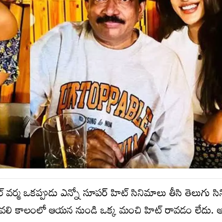
్ వ‌ర్మ ఒక‌ప్పుడు ఎన్నో సూప‌ర్ హిట్ సినిమాలు తీసి తెలుగు స
వ‌లి కాలంలో ఆయ‌న నుండి ఒక్క మంచి హిట్ రావ‌డం లేదు. అస