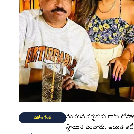
సంచ‌ల‌న ద‌ర్శ‌కుడు రామ్ గోపాల
హోం పేజీ
స్థాయిని పెంచాడు. అయితే ఇటీ