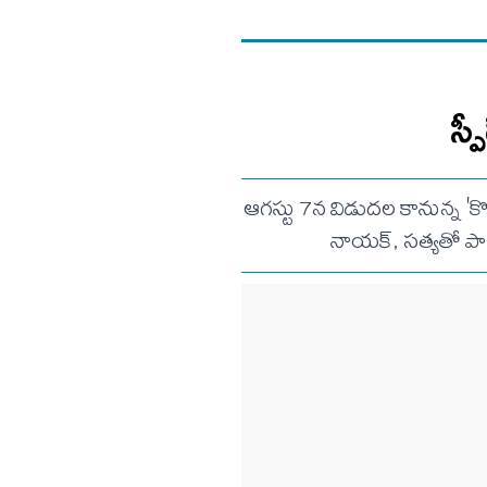
స్
ఆగస్టు 7న విడుదల కానున్న 'క
నాయక్, సత్యతో పాట