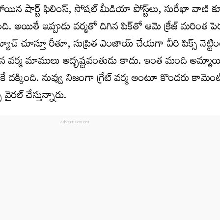
ోయిన షార్ట్ ఫిలింస్, సోష‌ల్ మీడియా పోస్ట్‌లు, సురేఖా వాణి 
. అయితే ఇప్పుడు వ‌ర్మ‌తో దిగిన పిక్‌తో ఆమె క్రేజ్ మ‌రింత పె
మ్యాచ్ చూస్తూ రీతూ, సుప్రిత ఎంజాయ్ చేయ‌గా వీరి పిక్స్ నెట్టి
 ఏమైన వ‌ర్మ మాములు అదృష్ట‌వంతుడు కాదు. ఇంత మంది అమ్మాయ
కే ద‌క్కింది. నువ్వు నిజంగా గ్రేట్ వ‌ర్మ అంటూ కొందరు కామెంట్స
వైర‌ల్ చేస్తున్నారు.