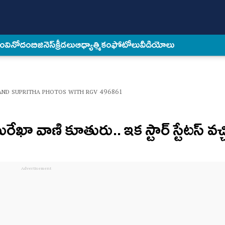
కం
వినోదం
బిజినెస్
క్రీడలు
ఆధ్యాత్మికం
ఫోటోలు
వీడియోలు
AND SUPRITHA PHOTOS WITH RGV 496861
ఖా వాణి కూతురు.. ఇక స్టార్ స్టేట‌స్ వ‌చ్చిన