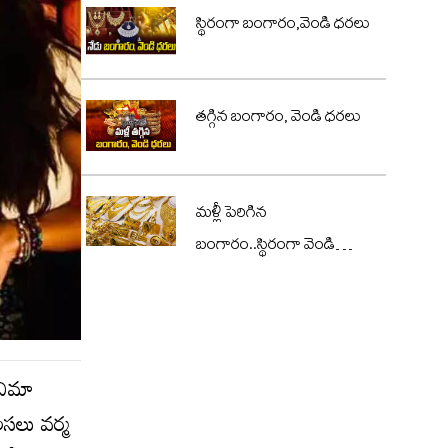
స్థిరంగా బంగారం,వెండి ధరలు
తగ్గిన బంగారం, వెండి ధరలు
మళ్లీ పెరిగిన
బంగారం..స్థిరంగా వెండి
ధరలు
ినిమా
‌లు వ‌ర్మ