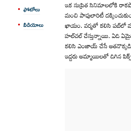
ఇక సుప్రిత సినిమాల‌లోకి రాక‌ప
ఫోటోలు
మంచి పాపులారిటీ ద‌క్కించుకుంది
ఖాయం. వ‌ర్మ‌తో క‌లిసి ప‌బ్‌లో 
వీడియోలు
హల్‌చ‌ల్ చేస్తున్నాయి. ఏది
క‌లిసి ఎంజాయ్ చేసే అత‌నొక్క‌డి
ఇద్ద‌రు అమ్మాయిల‌తో దిగిన పిక్స్ 