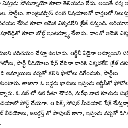
యో ఎప్పుడు పోతున్నాయో కూడా తెలియ‌డం లేదు. అయితే వ‌ర్మ 
పార్టీలు, కాంట్ర‌వ‌ర్సీస్ వంటి విష‌యాల‌తో వార్త‌ల‌లో నిలుస్త
ిచయం చేసిన కూడా ఆమెకి ఎక్క‌డలేని క్రేజ్ వ‌స్తుంది. అరియానాన
ం అషూరెడ్డితో కూడా బోల్డ్ ఇంట‌ర్వ్యూ చేశాడు. దాంతో ఆమెకి ఎక్క
 భామ‌ల‌ని ప‌రిచ‌యం చేస్తూ ఉంటాడు. ఆర్జీవీ ఏదైనా అమ్మాయిని
ు, పార్టీ వీడియోలు షేర్ చేసినా వారికి ఎక్క‌డలేని క్రేజ్ ద‌క
మ్మాయిలు వ‌ర్మ‌తో క‌లిసి ఫొటోలు దిగేందుకు, పార్టీలు
ుతుంటారు. తాజాగా ఓ ఇద్దరు భామలు ఇప్పుడు ఆర్జీవీతో ఫోటో
నారు. ఓ పబ్ లో నటి రీతూ చౌదరి, సురేఖ వాణి కూతురు సుప్
డియాలో పోస్ట్ చేయ‌గా, ఆ పిక్స్ సోష‌ల్ మీడియాని షేక్ చేస్తున
ీడియోలు, జబర్దస్త్ తో పాపుల‌ర్ కాగా, ఇప్పుడు వ‌ర్మ‌తో దిగిన
.