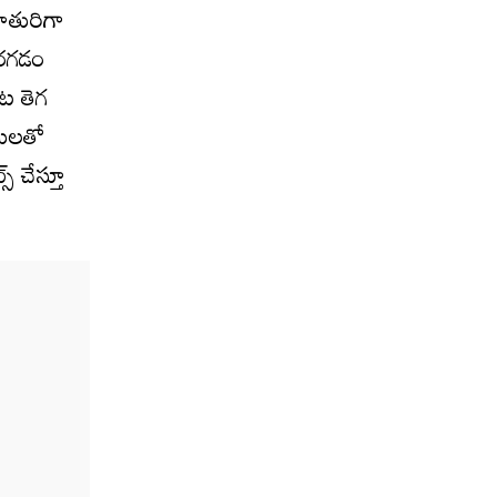
కూతురిగా
ర‌గ‌డం
ంట తెగ
ిల‌తో
్ చేస్తూ