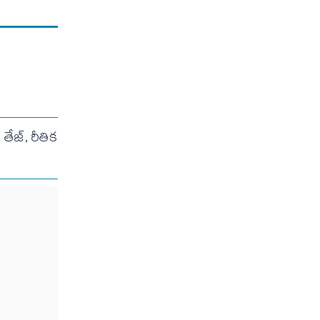
ేజ్, రీతిక