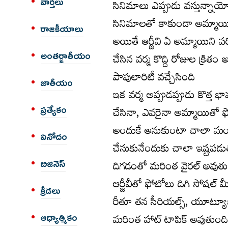
వార్త‌లు
సినిమాలు ఎప్పుడు వ‌స్తున్నా
సినిమాల‌తో కాకుండా అమ్మాయిల‌, 
రాజకీయాలు
అయితే ఆర్జీవి ఏ అమ్మాయిని ప‌ర
అంత‌ర్జాతీయం
చేసిన వ‌ర్మ కొద్ది రోజుల క్రిత
పాపులారిటీ వ‌చ్చేసింది
జాతీయం
ఇక వ‌ర్మ అప్పుడ‌ప్పుడు కొత్త
చేసినా, ఎవరైనా అమ్మాయితో ఫోటోల
ప్రత్యేకం
అందుకే అనుకుంటా చాలా మంది అ
వినోదం
చేసుకునేందుకు చాలా ఇష్ట‌ప‌డ
దిగడంతో మరింత వైరల్ అవుతున్
బిజినెస్
ఆర్జీవీతో ఫోటోలు దిగి సోషల్ మీ
క్రీడలు
రీతూ తన సీరియల్స్, యూట్యూబ్ వ
మ‌రింత హాట్ టాపిక్ అవుతుంది
ఆధ్యాత్మికం