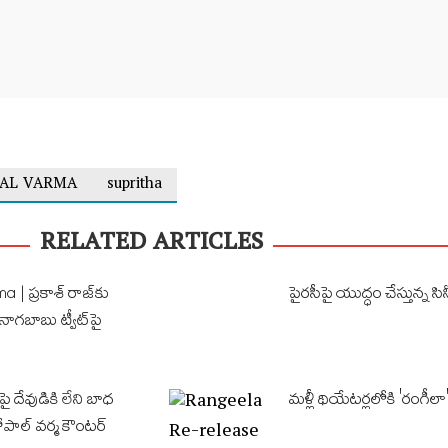
AL VARMA
supritha
RELATED ARTICLES
| ప్రకాశ్ రాజ్‌కు
పైర‌సీపై యుద్ధం చేస్తున్న సినీ
 నాగబాబు ట్వీట్‌పై
ై దేవుడికి లేని బాధ
మళ్లీ థియేటర్లలోకి 'రంగీలా'
ోపాల్ వర్మ కౌంటర్