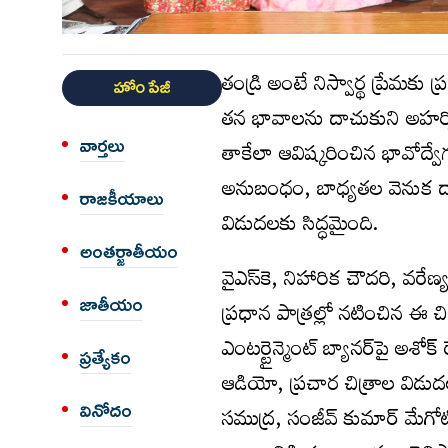
తండ్రి అంటే నిస్వార్థ ప్రేమ
హోం పేజీ
తన భావాలను దాచుకుని అహర్నిశ
వార్త‌లు
తాకేలా ఆవిష్కరించిన భావోద్వే
అనుబంధం, బాధ్యతల వెనుక దాగి
రాజకీయాలు
విడుదలకు సిద్ధమైంది.
అంత‌ర్జాతీయం
వైఎస్‌కె, నిహారిక చౌదరి, వరేణ్
జాతీయం
ప్రధాన పాత్రల్లో నటించిన ఈ చి
ఎంటర్టైన్మెంట్ బ్యానర్‌పై అశోక
ప్రత్యేకం
ఆడియో, ప్రచార చిత్రాల విడు
వినోదం
సముద్ర, సంజీవ్ కుమార్ మేగోటి