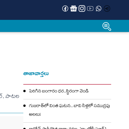
తాజావార్తలు
పెరిగిన బంగారం ధర..స్థిరంగా వెండి
లర్, పాటల
గుజరాత్‌లో వింత ఘటన.. బావి నీళ్లలో సముద్రపు
అలలు!