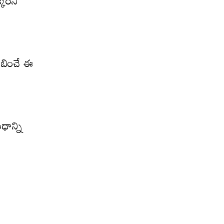
కరిని
ంబించే ఈ
ధాన్ని