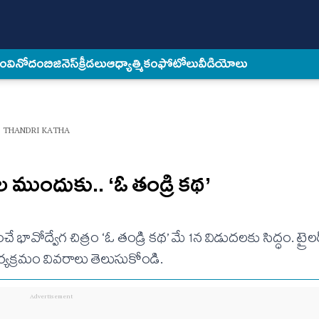
కం
వినోదం
బిజినెస్
క్రీడలు
ఆధ్యాత్మికం
ఫోటోలు
వీడియోలు
 THANDRI KATHA
కుల ముందుకు.. ‘ఓ తండ్రి కథ’
చే భావోద్వేగ చిత్రం ‘ఓ తండ్రి కథ’ మే 1న విడుదలకు సిద్ధం. ట్రై
్యక్రమం వివరాలు తెలుసుకోండి.