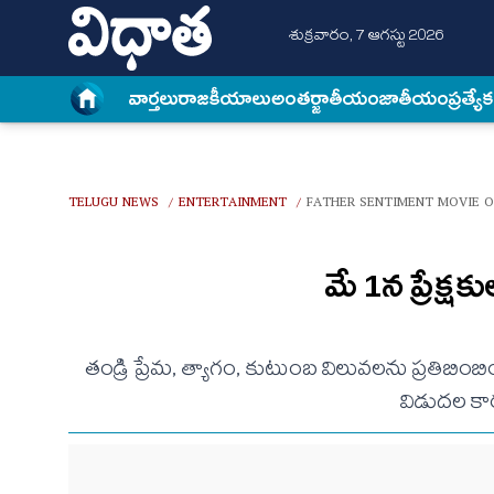
శుక్రవారం, 7 ఆగస్టు 2026
వార్త‌లు
రాజకీయాలు
అంత‌ర్జాతీయం
జాతీయం
ప్రత్యే
TELUGU NEWS
ENTERTAINMENT
FATHER SENTIMENT MOVIE O
/
/
మే 1న ప్రేక్ష
తండ్రి ప్రేమ, త్యాగం, కుటుంబ విలువలను ప్రతిబింబిం
విడుదల కార