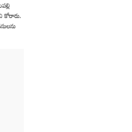
పల్లి
ని కోరారు.
మనసులను