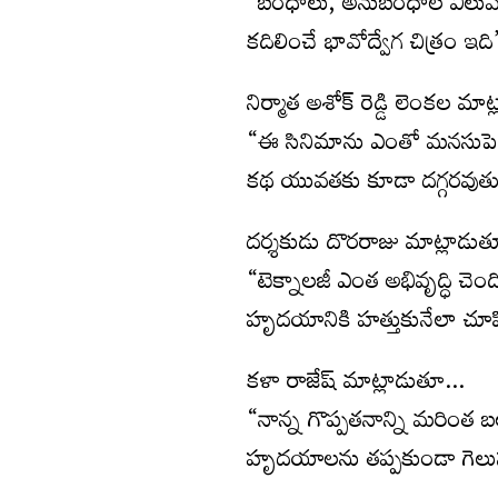
“బంధాలు, అనుబంధాల విలువను గు
కదిలించే భావోద్వేగ చిత్రం ఇది
నిర్మాత అశోక్ రెడ్డి లెంకల మ
“ఈ సినిమాను ఎంతో మనసుపెట్ట
కథ యువతకు కూడా దగ్గరవుతుంది
దర్శకుడు దొరరాజు మాట్లాడు
“టెక్నాలజీ ఎంత అభివృద్ధి చె
హృదయానికి హత్తుకునేలా చూపి
కళా రాజేష్ మాట్లాడుతూ…
“నాన్న గొప్పతనాన్ని మరింత బలం
హృదయాలను తప్పకుండా గెలుస్