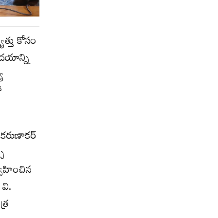
యత్తు కోసం
ృదయాన్ని
్య
ో
ి. కరుణాకర్
స్
ర్వహించిన
వి.
త్ర