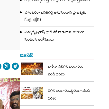
కాక్రోచ్ పార్టీ కొత్త కార్యాచరణ..‘క్యా బోల్తీ పబ్లిక్’!
పోలవరం-బనకచర్ల అనుసంధాన ప్రాజెక్టుకు
కేంద్రం బ్రేక్ !
ఎమ్మెల్యే ప్రకాష్ గౌడ్ తో ప్రాణహాని..కొడుకు
సంచలన ఆరోపణలు
బిజినెస్
భారీగా పెరిగిన బంగారం,
వెండి ధరలు
తగ్గిన బంగారం..స్థిరంగా వెండి
ధరలు