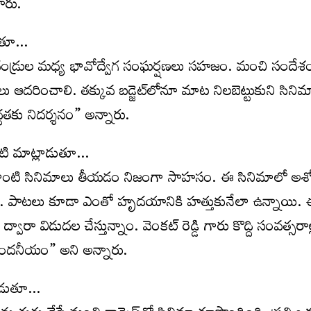
ారు.
డుతూ…
్లిదండ్రుల మధ్య భావోద్వేగ సంఘర్షణలు సహజం. మంచి సందేశ
ులు ఆదరించాలి. తక్కువ బడ్జెట్‌లోనూ మాట నిలబెట్టుకుని సినిమా
్ధతకు నిదర్శనం” అన్నారు.
ోటి మాట్లాడుతూ…
ాంటి సినిమాలు తీయడం నిజంగా సాహసం. ఈ సినిమాలో అశోక్ 
ారు. పాటలు కూడా ఎంతో హృదయానికి హత్తుకునేలా ఉన్నాయి.
రా విడుదల చేస్తున్నాం. వెంకట్ రెడ్డి గారు కొద్ది సంవత్సరాల
నందనీయం” అని అన్నారు.
లాడుతూ…