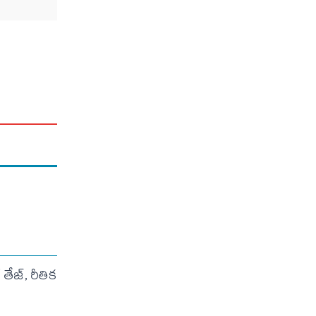
ేజ్, రీతిక