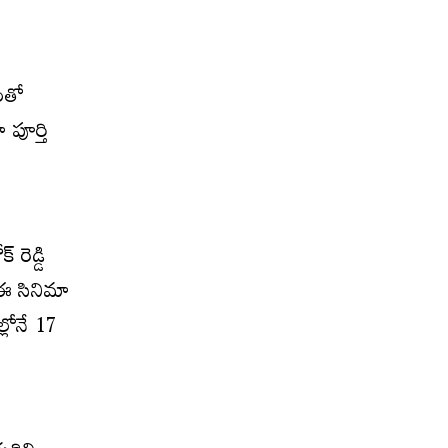
ంతో
 పూర్తి
రెడ్డి
 ఈ సినిమా
్లోనే 17