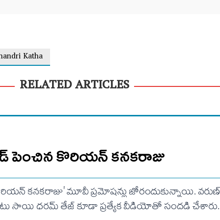
handri Katha
RELATED ARTICLES
పీడ్ పెంచిన కొరియన్ కనకరాజు
ొరియన్ కనకరాజు' మూవీ ప్రమోషన్లు జోరందుకున్నాయి. వరుణ్ త
ు సాయి ధరమ్ తేజ్ కూడా ప్రత్యేక వీడియోతో సందడి చేశారు.