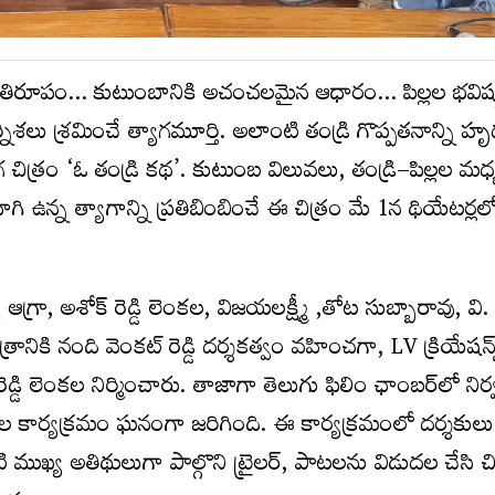
కు ప్రతిరూపం… కుటుంబానికి అచంచలమైన ఆధారం… పిల్లల భవిష్
లు శ్రమించే త్యాగమూర్తి. అలాంటి తండ్రి గొప్పతనాన్ని హ
గ చిత్రం ‘ఓ తండ్రి కథ’. కుటుంబ విలువలు, తండ్రి–పిల్లల మధ
 ఉన్న త్యాగాన్ని ప్రతిబింబించే ఈ చిత్రం మే 1న థియేటర్లల
య ఆగ్రా, అశోక్ రెడ్డి లెంకల, విజయలక్ష్మీ ,తోట సుబ్బారావు, వ
త్రానికి నంది వెంకట్ రెడ్డి దర్శకత్వం వహించగా, LV క్రియేషన్
్ రెడ్డి లెంకల నిర్మించారు. తాజాగా తెలుగు ఫిలిం ఛాంబర్‌లో ని
దల కార్యక్రమం ఘనంగా జరిగింది. ఈ కార్యక్రమంలో దర్శకులు 
 ముఖ్య అతిథులుగా పాల్గొని ట్రైలర్, పాటలను విడుదల చేసి చి