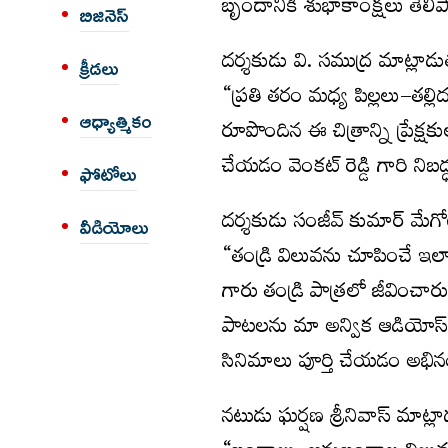
బృందానికి శుభాకాంక్షలు తెలిప
బిజినెస్
దర్శకుడు వి. సముద్ర మాట్లా
క్రీడలు
“ప్రతి తరం మధ్య పిల్లలు–తల
ఆధ్యాత్మికం
రూపొందిన ఈ చిత్రాన్ని ప్రేక్షక
చేయడం వెంకట్ రెడ్డి గారి నిబద
ఫోటోలు
దర్శకుడు సంజీవ్ కుమార్ మేగ
వీడియోలు
“తండ్రి విలువను చూపించే ఇల
గారు తండ్రి పాత్రలో జీవించ
పాటలను మా అన్విక ఆడియోస్ ద్వా
సినిమాలు పూర్తి చేయడం అభి
నటుడు ఘర్షణ శ్రీనివాస్ మాట్