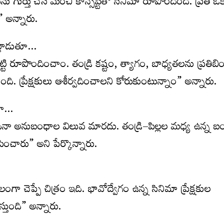
ర్తు చేసే మంచి కాన్సెప్ట్‌తో సినిమా రూపొందింది. ప్రతి ఒక్
” అన్నారు.
ాట్లాడుతూ…
ి రూపొందించాం. తండ్రి కష్టం, త్యాగం, బాధ్యతలను ప్రతిబి
. ప్రేక్షకులు ఆశీర్వదించాలని కోరుకుంటున్నాం” అన్నారు.
తూ…
ందినా అనుబంధాల విలువ మారదు. తండ్రి–పిల్లల మధ్య ఉన్న బం
ంచారు” అని పేర్కొన్నారు.
గా చెప్పే చిత్రం ఇది. భావోద్వేగం ఉన్న సినిమా ప్రేక్షకుల
తుంది” అన్నారు.