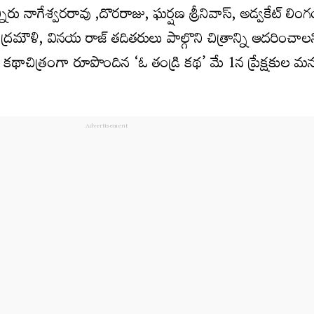
ు నాగేశ్వరరావు ,దొరరాజు, ఘర్షణ శ్రీనివాస్, అడ్వకేట్ లింగం
ంద్రమౌళి, వినయ రాజ్ తదితరులు పాల్గొని చిత్రాన్ని ఆదరించాల
కథాచిత్రంగా రూపొందిన ‘ఓ తండ్రి కథ’ మే 1న ప్రేక్షకుల 