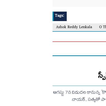
Tags:
Ashok Reddy Lenkala
O T
స్
ఆగస్టు 7న విడుదల కానున్న 'క
నాయక్, సత్యతో పాట