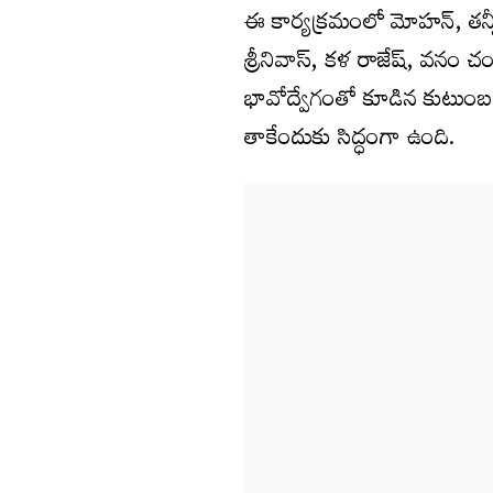
ఈ కార్యక్రమంలో మోహన్, తన్నీర
శ్రీనివాస్, కళ రాజేష్, వనం చ
భావోద్వేగంతో కూడిన కుటుంబ 
తాకేందుకు సిద్ధంగా ఉంది.