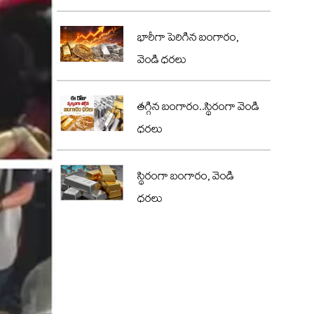
భారీగా పెరిగిన బంగారం,
వెండి ధరలు
తగ్గిన బంగారం..స్థిరంగా వెండి
ధరలు
స్థిరంగా బంగారం, వెండి
ధరలు