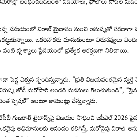
ం కెమెరాల్లో బంధించబడటంతో వీడియోలు, ఫొటోలు సోషల్ మీడ
ున్న సమయంలో విరాట్ మైదానం నుంచి అనుష్కతో సరదాగా మ
కట్టుకున్నాయి. ఒకరినొకరు చూసుకుంటూ చిరునవ్వులు చింద
 వంటి దృశ్యాలు స్టేడియంలో ప్రత్యేక ఆకర్షణగా నిలిచాయి.
ెద్ద ఎత్తున స్పందిస్తున్నారు. “ప్రతి విజయవంతమైన వ్యక్తి 
ిరుష్క జోడీ మరోసారి అందరి మనసులు గెలుచుకుంది”, “ఫైన
ంత స్పెషల్” అంటూ కామెంట్లు చేస్తున్నారు.
ర్‌సీబీ గుజరాత్ టైటాన్స్‌పై విజయం సాధించి ఐపీఎల్ 2026 ఫైనల
ం ఒకవైపు అభిమానులకు ఆనందం కలిగిస్తే, మరోవైపు విరాట్-అన