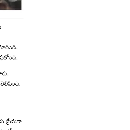
ు
మారింది.
అవుతోంది.
చారు.
 తెలిపింది.
కను ప్రేమగా