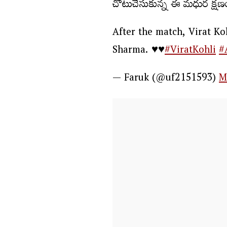
చోటుచేసుకున్న ఈ మధుర క్ష
After the match, Virat Ko
Sharma. ♥️♥️
#ViratKohli
#
— Faruk (@uf2151593)
M