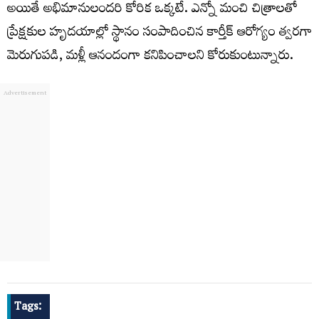
అయితే అభిమానులందరి కోరిక ఒక్కటే. ఎన్నో మంచి చిత్రాలతో
ప్రేక్షకుల హృదయాల్లో స్థానం సంపాదించిన కార్తీక్ ఆరోగ్యం త్వరగా
మెరుగుపడి, మళ్లీ ఆనందంగా కనిపించాలని కోరుకుంటున్నారు.
Tags: