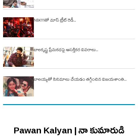
NBK111తో మాస్ ట్రీట్ రెడీ..
బాలకృష్ణ ప్రేమకథపై ఆసక్తికర వివరాలు..
బాల‌య్య‌తో సినిమాలు చేయ‌డం త‌గ్గించిన విజ‌య‌శాంతి..
Pawan Kalyan | నా కుమారుడి