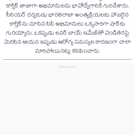
కార్తీక్ తాజాగా అభిమానులను భావోద్వేగానికి గురిచేశారు.
సీనియర్ దర్శకుడు భారతిరాజా అంత్యక్రియలకు హాజరైన
కార్తీక్‌ను చూసిన సినీ అభిమానులు ఒక్కసారిగా షాక్‌కు
గురయ్యారు. ఒకప్పుడు లవర్ బాయ్ ఇమేజ్‌తో వెండితెరపై
మెరిసిన ఆయన ఇప్పుడు ఆరోగ్య సమస్యల కారణంగా చాలా
మారిపోయినట్లు కనిపించారు.