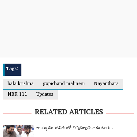
Tags:
bala krishna
gopichand malineni
Nayanthara
NBK 111
Updates
RELATED ARTICLES
బాలయ్య నిజ జీవితంలో చిన్నపిల్లాడిలా ఉంటారు..