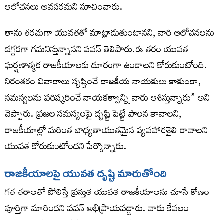
ఆలోచనలు అవసరమని సూచించారు.
తాను తరచుగా యువతతో మాట్లాడుతుంటానని, వారి ఆలోచనలను
దగ్గరగా గమనిస్తున్నానని పవన్ తెలిపారు.ఈ తరం యువత
ఘర్షణాత్మక రాజకీయాలకు దూరంగా ఉండాలని కోరుకుంటోంది.
నిరంతరం వివాదాలు సృష్టించే రాజకీయ నాయకులు కాకుండా,
సమస్యలను పరిష్కరించే నాయకత్వాన్ని వారు ఆశిస్తున్నారు” అని
చెప్పారు. ప్రజల సమస్యలపై దృష్టి పెట్టే పాలన కావాలని,
రాజకీయాల్లో మరింత బాధ్యతాయుతమైన వ్యవహారశైలి రావాలని
యువత కోరుకుంటోందని పేర్కొన్నారు.
రాజకీయాలపై యువత దృష్టి మారుతోంది
గత తరాలతో పోలిస్తే ప్రస్తుత యువత రాజకీయాలను చూసే కోణం
పూర్తిగా మారిందని పవన్ అభిప్రాయపడ్డారు. వారు కేవలం