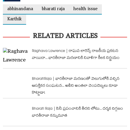
abhinandana
bharati raja
health issue
Karthik
RELATED ARTICLES
Raghava Lawrence | రాఘవ లారెన్స్ రాజకీయ ప్రకటన
వాయిదా.. భారతీరాజా మరణానికి నివాళిగా కీలక నిర్ణయం
BharatiRaja | భారతీరాజా మరణంతో వెలుగులోకి వచ్చిన
ఆసక్తికర సంఘటన.. అలీని అంతలా చెంపదెబ్బలు కూడా
కొట్టాడా!
Bharati Raja | సినీ ప్రపంచానికి తీరని లోటు.. దర్శక దిగ్గజం
భారతీరాజా కన్నుమూత