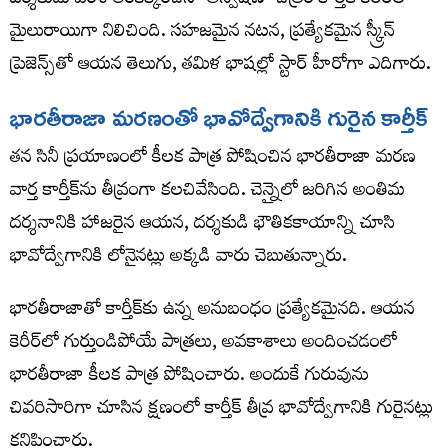
దర్శకుడు వంశీ తెరకెక్కించిన ‘అన్వేషణ’ చిత్రం కార్తీక్ కెరీర్‌లో
మైలురాయిగా నిలిచింది. సహజమైన నటన, ప్రత్యేకమైన స్క్రీన్
ప్రెజెన్స్‌తో ఆయన తెలుగు, తమిళ భాషల్లో స్టార్ హీరోగా ఎదిగారు.
భారతీరాజా మరణంతో భావోద్వేగానికి గురైన కార్తీక్
తన సినీ ప్రయాణంలో కీలక పాత్ర పోషించిన భారతీరాజా మరణ
వార్త కార్తీక్‌ను తీవ్రంగా కలచివేసింది. చెన్నైలో జరిగిన అంతిమ
దర్శనానికి హాజరైన ఆయన, దర్శకుడి భౌతికకాయాన్ని చూసి
భావోద్వేగానికి లోనైనట్లు అక్కడి వారు చెబుతున్నారు.
భారతీరాజాతో కార్తీక్‌కు ఉన్న అనుబంధం ప్రత్యేకమైనది. ఆయన
కెరీర్‌లో గుర్తుండిపోయే పాత్రలు, అవకాశాలు అందించడంలో
భారతీరాజా కీలక పాత్ర పోషించారు. అందుకే గురువును
చివరిసారిగా చూసిన క్షణంలో కార్తీక్ తీవ్ర భావోద్వేగానికి గురైనట్లు
కనిపించారు.