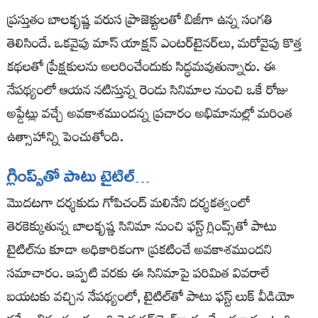
ప్రస్తుతం బాలకృష్ణ వరుస ప్రాజెక్టులతో బిజీగా ఉన్న సంగతి
తెలిసిందే. ఒకవైపు మాస్ యాక్షన్ ఎంటర్‌టైనర్‌లు, మరోవైపు కొత్త
కథలతో ప్రేక్షకులను అలరించేందుకు సిద్ధమవుతున్నారు. ఈ
నేపథ్యంలో ఆయన నటిస్తున్న రెండు సినిమాల నుంచి ఒకే రోజు
అప్డేట్లు వచ్చే అవకాశముందన్న ప్రచారం అభిమానుల్లో మరింత
ఉత్సాహాన్ని పెంచుతోంది.
గ్లింప్స్‌తో పాటు టైటిల్‌…
మొదటగా దర్శకుడు గోపిచంద్ మ‌లినేని దర్శకత్వంలో
తెరకెక్కుతున్న బాలకృష్ణ సినిమా నుంచి ఫస్ట్ గ్లింప్స్‌తో పాటు
టైటిల్‌ను కూడా అధికారికంగా ప్రకటించే అవకాశముందని
సమాచారం. ఇప్పటి వరకు ఈ సినిమాపై పరిమిత వివరాలే
బయటకు వచ్చిన నేపథ్యంలో, టైటిల్‌తో పాటు ఫస్ట్ లుక్ వీడియో