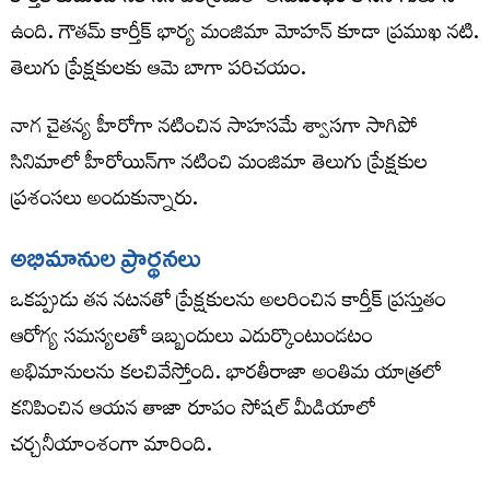
ఉంది. గౌతమ్ కార్తీక్ భార్య మంజిమా మోహన్ కూడా ప్రముఖ నటి.
తెలుగు ప్రేక్షకులకు ఆమె బాగా పరిచయం.
నాగ చైతన్య హీరోగా నటించిన సాహసమే శ్వాసగా సాగిపో
సినిమాలో హీరోయిన్‌గా నటించి మంజిమా తెలుగు ప్రేక్షకుల
ప్రశంసలు అందుకున్నారు.
అభిమానుల ప్రార్థనలు
ఒకప్పుడు తన నటనతో ప్రేక్షకులను అలరించిన కార్తీక్ ప్రస్తుతం
ఆరోగ్య సమస్యలతో ఇబ్బందులు ఎదుర్కొంటుండటం
అభిమానులను కలచివేస్తోంది. భారతీరాజా అంతిమ యాత్రలో
కనిపించిన ఆయన తాజా రూపం సోషల్ మీడియాలో
చర్చనీయాంశంగా మారింది.