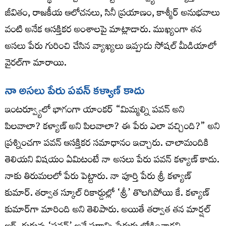
జీవితం, రాజకీయ ఆలోచనలు, సినీ ప్రయాణం, కాశ్మీర్ అనుభవాలు
వంటి అనేక ఆసక్తికర అంశాలపై మాట్లాడారు. ముఖ్యంగా తన
అసలు పేరు గురించి చేసిన వ్యాఖ్యలు ఇప్పుడు సోషల్ మీడియాలో
వైరల్‌గా మారాయి.
నా అసలు పేరు పవన్ కళ్యాణ్ కాదు
ఇంటర్వ్యూలో భాగంగా యాంకర్ “మిమ్మల్ని పవన్ అని
పిలవాలా? కళ్యాణ్ అని పిలవాలా? ఈ పేరు ఎలా వచ్చింది?” అని
ప్రశ్నించగా పవన్ ఆసక్తికర సమాధానం ఇచ్చారు. చాలామందికి
తెలియని విషయం ఏమిటంటే నా అసలు పేరు పవన్ కళ్యాణ్ కాదు.
నాకు తిరుమలలో పేరు పెట్టారు. నా పూర్తి పేరు శ్రీ కళ్యాణ్
కుమార్. తర్వాత స్కూల్ రికార్డుల్లో ‘శ్రీ’ తొలగిపోయి కే. కళ్యాణ్
కుమార్‌గా మారింది అని తెలిపారు. అయితే తర్వాత తన మార్షల్