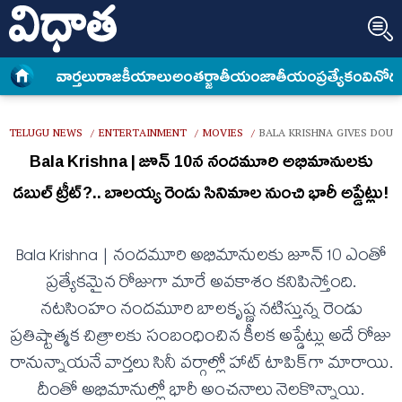
వార్త‌లు
రాజకీయాలు
అంత‌ర్జాతీయం
జాతీయం
ప్రత్యేకం
వినోద
TELUGU NEWS
ENTERTAINMENT
MOVIES
BALA KRISHNA GIVES DOUB
/
/
/
Bala Krishna | జూన్ 10న నందమూరి అభిమానులకు
డబుల్ ట్రీట్?.. బాలయ్య రెండు సినిమాల నుంచి భారీ అప్డేట్లు!
Bala Krishna | నందమూరి అభిమానులకు జూన్ 10 ఎంతో
ప్రత్యేకమైన రోజుగా మారే అవకాశం కనిపిస్తోంది.
నటసింహం నంద‌మూరి బాల‌కృష్ణ‌ నటిస్తున్న రెండు
ప్రతిష్టాత్మక చిత్రాలకు సంబంధించిన కీలక అప్డేట్లు అదే రోజు
రానున్నాయనే వార్తలు సినీ వర్గాల్లో హాట్ టాపిక్‌గా మారాయి.
దీంతో అభిమానుల్లో భారీ అంచనాలు నెలకొన్నాయి.