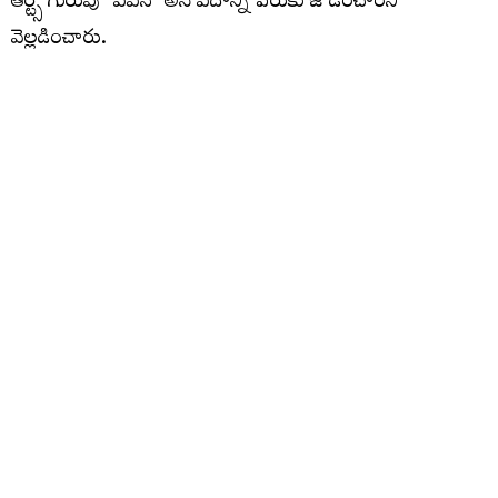
ఆర్ట్స్ గురువు ‘పవన్’ అనే పదాన్ని పేరుకు జోడించారని
వెల్లడించారు.
హనుమంతుడి పేరుతో వచ్చిన ‘పవన్’
మార్షల్ ఆర్ట్స్ శిక్షణ తీసుకుంటున్న సమయంలో తాను కఠినమైన
ప్రదర్శనలు చేసేవాడినని పవన్ గుర్తు చేసుకున్నారు. ఛాతిపై భారీ
బండరాళ్లు పెట్టుకుని వాటిని పగలగొట్టించే స్టంట్స్ చేసేవాడిని. నా
ప్రదర్శనలు చూసిన గురువు నువ్వు పవనసుతుడు హనుమంతుడిలా
ఉన్నావని చెప్పి ‘పవన్’ అనే పేరును జోడించారు. అలా పవన్
కళ్యాణ్ అనే పేరు ఏర్పడింది” అని వివరించారు. ఇప్పటికే కోట్లాది
అభిమానుల గుండెల్లో చెరగని ముద్ర వేసుకున్న ఈ పేరు వెనుక
ఉన్న కథ తెలుసుకుని అభిమానులు ఆనందం వ్యక్తం చేస్తున్నారు.
ఒకప్పుడు నక్సలైట్ కావాలనుకున్నా