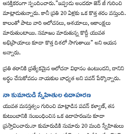
ఆసక్తికరంగా స్పందించారు.”ఇప్పుడు అందరూ జెన్ జీ గురించి
మాట్లాడుతున్నారు. కానీ ప్రతి 20 ఏళ్లకు ఒక కొత్త తరం వస్తుంది.
కాలంతో పాటు వారి ఆలోచనలు, ఆశయాలు, ఆకాంక్షలు
మారుతుంటాయి. సమాజం మారుతున్న కొద్దీ యువత
అభిప్రాయాలు కూడా కొత్త దిశలో సాగుతాయి” అని ఆయన
అన్నారు.
ప్రతి తరానికి ప్రత్యేకమైన ఆలోచనా విధానం ఉంటుందని, దానిని
అర్థం చేసుకోవడం నాయకుల బాధ్యత అని పవన్ పేర్కొన్నారు.
నా కుమారుడి స్నేహితుల ఉదాహరణ
యువత మనస్తత్వం గురించి మాట్లాడిన పవన్ కళ్యాణ్, తన
కుటుంబానికి సంబంధించిన ఒక ఉదాహరణను కూడా
ప్రస్తావించారు.నా కుమారుడికి సుమారు 20 మంది స్నేహితులు