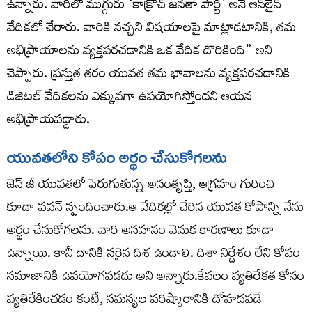
ఉన్నారు. వారిలో ముగ్గురు ‘కాక్రోచ్ జనతా పార్టీ’ అనే ఆన్‌లైన్
వేదికలో చేరారు. వారికి నచ్చని విషయాలపై మాట్లాడటానికి, తమ
అభిప్రాయాలను వ్యక్తపరచడానికి ఒక వేదిక దొరికింది” అని
చెప్పారు. ప్రస్తుత తరం యువత తమ భావాలను వ్యక్తపరచడానికి
డిజిటల్ వేదికలను ఎక్కువగా ఉపయోగిస్తోందని ఆయన
అభిప్రాయపడ్డారు.
యువతలోని కోపం అర్థం చేసుకోగలను
జెన్ జీ యువతలో పెరుగుతున్న అసంతృప్తి, ఆగ్రహం గురించి
కూడా పవన్ స్పందించారు.ఆ వేదికల్లో చేరిన యువత కోపాన్ని నేను
అర్థం చేసుకోగలను. వారి అసహనం వెనుక కారణాలు కూడా
ఉన్నాయి. కానీ దానికి సరైన దిశ ఉండాలి. దిశా నిర్దేశం లేని కోపం
సమాజానికి ఉపయోగపడదు అని అన్నారు.కేవలం వ్యతిరేకత కోసం
వ్యతిరేకించడం కంటే, సమస్యల పరిష్కారానికి దోహదపడే