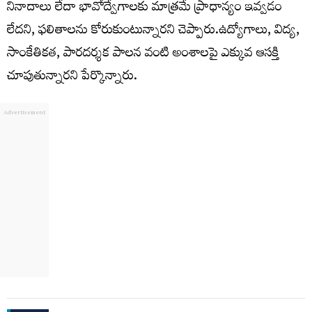
నినాదాలు లేదా భావోద్వేగాలకు మాత్రమే ప్రాధాన్యం ఇవ్వడం
లేదని, ఫలితాలను కోరుకుంటున్నారని చెప్పారు.ఉద్యోగాలు, విద్య,
సాంకేతికత, పారదర్శక పాలన వంటి అంశాలపై ఎక్కువ ఆసక్తి
చూపుతున్నారని పేర్కొన్నారు.