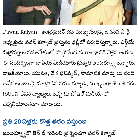
Pawan Kalyan | ఆంధ్రప్రదేశ్ ఉప ముఖ్యమంత్రి, జనసేన పార్టీ
అధ్యక్షుడు పవన్ కళ్యాణ్ ప్రస్తుతం ఢిల్లీలో పర్యటిస్తున్నారు. ఎన్డీయే
మిత్రపక్షాల సమావేశంలో పాల్గొనేందుకు రాజధానికి వెళ్లిన ఆయన,
ఈ సందర్భంగా జాతీయ మీడియాకు ప్రత్యేక ఇంటర్వ్యూ ఇచ్చారు.
రాజకీయాలు, యువత, దేశ భవిష్యత్, సామాజిక మార్పులు వంటి
అనేక అంశాలపై మాట్లాడిన పవన్ కళ్యాణ్, ముఖ్యంగా జెన్ జీ తరం
గురించి చేసిన వ్యాఖ్యలు ఇప్పుడు సోషల్ మీడియాలో
చర్చనీయాంశంగా మారాయి.
ప్రతి 20 ఏళ్లకు కొత్త తరం వస్తుంది
ఇంటర్వ్యూలో జెన్ జీ గురించి ప్రశ్నించగా పవన్ కళ్యాణ్