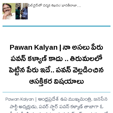
వీల్‌చైర్‌లో ‘దర్శక శిఖరం’ భారతీరాజా…
Pawan Kalyan | నా అసలు పేరు
పవన్ కళ్యాణ్ కాదు .. తిరుమలలో
పెట్టిన పేరు ఇదే.. ప‌వ‌న్ వెల్లడించిన
ఆస‌క్తిక‌ర విష‌యాలు
Pawan Kalyan | ఆంధ్రప్రదేశ్ ఉప ముఖ్యమంత్రి, జనసేన
పార్టీ అధ్యక్షుడు, పవర్ స్టార్ పవన్ కళ్యాణ్ తాజాగా ఓ