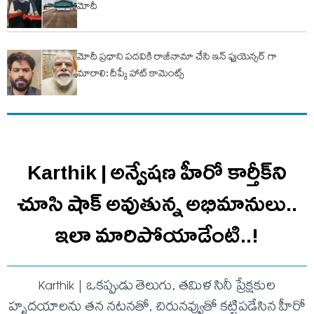
మోదీ
మోదీ ప్రధాని పదవికి రాజీనామా చేసి ఇన్ ఫ్లుయెన్సర్ గా
మారాలి: దీప్కే హాట్ కామెంట్స్
Karthik | అన్వేషణ హీరో కార్తీక్‌ని
చూసి షాక్ అవుతున్న అభిమానులు..
ఇలా మారిపోయాడేంటి..!
Karthik | ఒకప్పుడు తెలుగు, తమిళ సినీ ప్రేక్షకుల
హృదయాలను తన నటనతో, చిరునవ్వుతో కట్టిపడేసిన హీరో