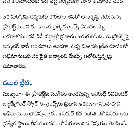
వస్తే అభిమానులకు అది పెద్ద సర్‌ప్రైజ్‌గా మారే అవకాశం ఉంది.
ఇక మరోవైపు దర్శకుడు కొర‌టాల శివ‌తో బాలకృష్ణ చేయనున్న
ప్రాజెక్ట్ నుంచి కూడా ఒక ప్రత్యేక గ్లింప్స్ విడుదలయ్యే
అవకాశముందని సినీ వర్గాల్లో ప్రచారం జరుగుతోంది. ఈ ప్రాజెక్ట్‌పై
ఇప్పటికే భారీ అంచనాలు ఉండగా, చిన్న విజువల్ ట్రీట్ రూపంలో
అభిమానులకు సర్‌ప్రైజ్ ఇవ్వాలని మేకర్స్ ఆలోచిస్తున్నట్లు
సమాచారం.
డ‌బుల్ ట్రీట్..
ముఖ్యంగా ఈ ప్రాజెక్ట్‌కు సంగీతం అందిస్తున్న అనిరుధ్ ర‌విచంద‌ర్
బ్యాక్‌గ్రౌండ్ స్కోర్ ఈ గ్లింప్స్‌కు ప్రధాన ఆకర్షణగా నిలవొచ్చని
అభిమానులు భావిస్తున్నారు. అనిరుధ్ తన సంగీతంతో సినిమాలకు
ప్రత్యేక స్థాయి తీసుకురావడంలో పేరుగాంచిన విషయం తెలిసిందే.