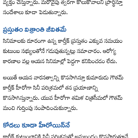
వ్యక్తం చేస్తున్నారు. మరోవైపు త్వరగా కోలుకోవాలని ప్రార్థిస్తూ
సందేశాలు కూడా పెడుతున్నారు.
ప్రస్తుతం విశ్రాంతి జీవితమే
సినిమాలకు దూరంగా ఉన్న కార్తీక్ ప్రస్తుతం ఎక్కువ సమయం
కుటుంబ సభ్యులతోనే గడుపుతున్నట్లు సమాచారం. ఆరోగ్య
కారణాల వల్ల ఆయన సినిమాల్లో పెద్దగా కనిపించడం లేదు.
అయితే ఆయన వారసత్వాన్ని కొనసాగిస్తూ కుమారుడు గౌతమ్
కార్తీక్ హీరోగా సినీ పరిశ్రమలో తన ప్రయాణాన్ని
కొనసాగిస్తున్నారు. యువ హీరోగా తమిళ చిత్రసీమలో గౌతమ్
మంచి గుర్తింపు సంపాదించుకున్నారు.
కోడలు కూడా హీరోయిన్‌నే
కార్తీక్ కుటుంబానికి సినీ పరిశ్రమతో అనుబంధం కొనసాగుతూనే