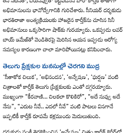
తన నటనతో, చిరునవ్వుతో కట్టిపడేసిన హీరో కార్తీక్ తాజాగా
అభిమానులను భావోద్వేగానికి గురిచేశారు. సీనియర్ దర్శకుడు
భారతిరాజా అంత్యక్రియలకు హాజరైన కార్తీక్‌ను చూసిన సినీ
అభిమానులు ఒక్కసారిగా షాక్‌కు గురయ్యారు. ఒకప్పుడు లవర్
బాయ్ ఇమేజ్‌తో వెండితెరపై మెరిసిన ఆయన ఇప్పుడు ఆరోగ్య
సమస్యల కారణంగా చాలా మారిపోయినట్లు కనిపించారు.
తెలుగు ప్రేక్షకుల మనసుల్లో చెరగని ముద్ర
‘సీతాకోక చిలుక’, ‘అభినందన’, ‘అన్వేషణ’, ‘ఘర్షణ’ వంటి
చిత్రాలతో కార్తీక్ తెలుగు ప్రేక్షకులకు ఎంతో దగ్గరయ్యారు.
ముఖ్యంగా “కీరవాణి… చిలకలా కొలికిరో”, “అదే నువ్వు అదే
నేను”, “ఎదుట నీవే.. ఎదలో నీవే” వంటి పాటలు వినగానే
ఇప్పటికీ కార్తీక్ రూపమే కళ్లముందు మెదులుతుంది.