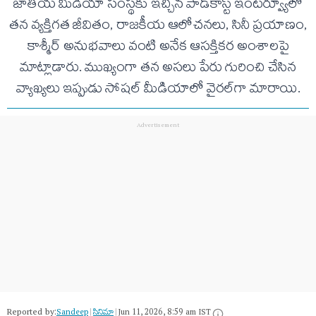
జాతీయ మీడియా సంస్థకు ఇచ్చిన పాడ్‌కాస్ట్ ఇంటర్వ్యూలో
తన వ్యక్తిగత జీవితం, రాజకీయ ఆలోచనలు, సినీ ప్రయాణం,
కాశ్మీర్ అనుభవాలు వంటి అనేక ఆసక్తికర అంశాలపై
మాట్లాడారు. ముఖ్యంగా తన అసలు పేరు గురించి చేసిన
వ్యాఖ్యలు ఇప్పుడు సోషల్ మీడియాలో వైరల్‌గా మారాయి.
Reported by:
Sandeep
|
సినిమా
|
Jun 11, 2026, 8:59 am IST