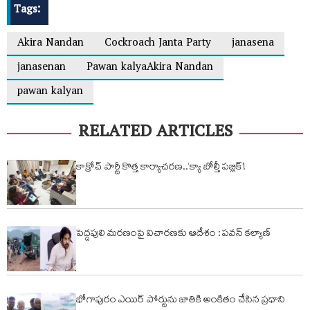
Tags:
Akira Nandan
Cockroach Janta Party
janasena
janasenan
Pawan kalyaAkira Nandan
pawan kalyan
RELATED ARTICLES
కాక్రోచ్ పార్టీ కొత్త కార్యాచరణ..‘క్యా బోల్తీ పబ్లిక్’!
పెద్దపులి మరణంపై విచారణకు ఆదేశం : పవన్ కల్యాణ్
భోగాపురం ఎయిర్ పోర్టును జాతికి అంకితం చేసిన ప్రధాని