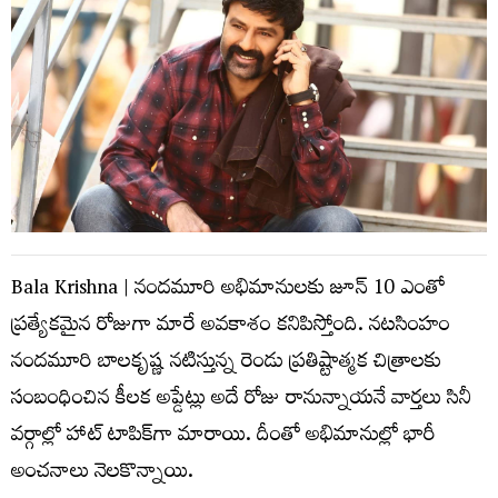
Bala Krishna | నందమూరి అభిమానులకు జూన్ 10 ఎంతో
ప్రత్యేకమైన రోజుగా మారే అవకాశం కనిపిస్తోంది. నటసింహం
నంద‌మూరి బాల‌కృష్ణ‌ నటిస్తున్న రెండు ప్రతిష్టాత్మక చిత్రాలకు
సంబంధించిన కీలక అప్డేట్లు అదే రోజు రానున్నాయనే వార్తలు సినీ
వర్గాల్లో హాట్ టాపిక్‌గా మారాయి. దీంతో అభిమానుల్లో భారీ
అంచనాలు నెలకొన్నాయి.