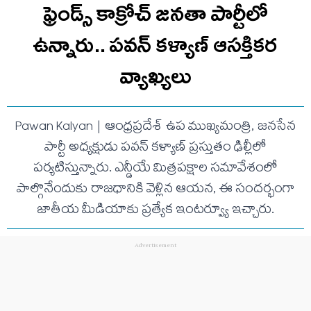
ఫ్రెండ్స్ కాక్రోచ్ జనతా పార్టీలో
ఉన్నారు.. ప‌వ‌న్ క‌ళ్యాణ్ ఆసక్తిక‌ర
వ్యాఖ్య‌లు
Pawan Kalyan | ఆంధ్రప్రదేశ్ ఉప ముఖ్యమంత్రి, జనసేన
పార్టీ అధ్యక్షుడు పవన్ కళ్యాణ్ ప్రస్తుతం ఢిల్లీలో
పర్యటిస్తున్నారు. ఎన్డీయే మిత్రపక్షాల సమావేశంలో
పాల్గొనేందుకు రాజధానికి వెళ్లిన ఆయన, ఈ సందర్భంగా
జాతీయ మీడియాకు ప్రత్యేక ఇంటర్వ్యూ ఇచ్చారు.