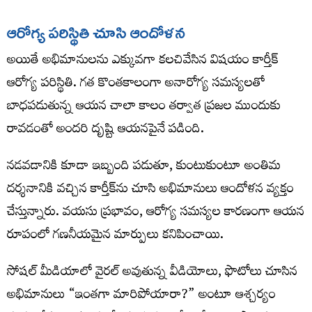
ఆరోగ్య పరిస్థితి చూసి ఆందోళన
అయితే అభిమానులను ఎక్కువగా కలచివేసిన విషయం కార్తీక్
ఆరోగ్య పరిస్థితి. గత కొంతకాలంగా అనారోగ్య సమస్యలతో
బాధపడుతున్న ఆయన చాలా కాలం తర్వాత ప్రజల ముందుకు
రావడంతో అందరి దృష్టి ఆయనపైనే పడింది.
నడవడానికి కూడా ఇబ్బంది పడుతూ, కుంటుకుంటూ అంతిమ
దర్శనానికి వచ్చిన కార్తీక్‌ను చూసి అభిమానులు ఆందోళన వ్యక్తం
చేస్తున్నారు. వయసు ప్రభావం, ఆరోగ్య సమస్యల కారణంగా ఆయన
రూపంలో గణనీయమైన మార్పులు కనిపించాయి.
సోషల్ మీడియాలో వైరల్ అవుతున్న వీడియోలు, ఫొటోలు చూసిన
అభిమానులు “ఇంతగా మారిపోయారా?” అంటూ ఆశ్చర్యం