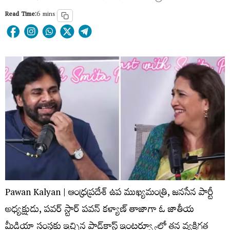
Read Time:
6 mins
Pawan Kalyan | ఆంధ్రప్రదేశ్ ఉప ముఖ్యమంత్రి, జనసేన పార్టీ
అధ్యక్షుడు, పవర్ స్టార్ పవన్ కళ్యాణ్ తాజాగా ఓ జాతీయ
మీడియా సంస్థకు ఇచ్చిన పాడ్‌కాస్ట్ ఇంటర్వ్యూలో తన వ్యక్తిగత