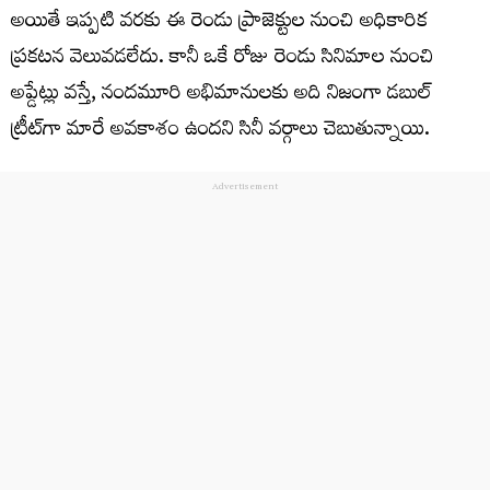
అయితే ఇప్పటి వరకు ఈ రెండు ప్రాజెక్టుల నుంచి అధికారిక
ప్రకటన వెలువడలేదు. కానీ ఒకే రోజు రెండు సినిమాల నుంచి
అప్డేట్లు వస్తే, నందమూరి అభిమానులకు అది నిజంగా డబుల్
ట్రీట్‌గా మారే అవకాశం ఉందని సినీ వర్గాలు చెబుతున్నాయి.