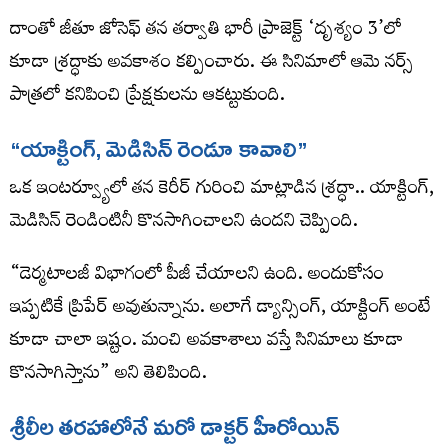
దాంతో జీతూ జోసెఫ్ తన తర్వాతి భారీ ప్రాజెక్ట్ ‘దృశ్యం 3’లో
కూడా శ్రద్ధాకు అవకాశం కల్పించారు. ఈ సినిమాలో ఆమె నర్స్
పాత్రలో కనిపించి ప్రేక్షకులను ఆకట్టుకుంది.
“యాక్టింగ్, మెడిసిన్ రెండూ కావాలి”
ఒక ఇంటర్వ్యూలో తన కెరీర్ గురించి మాట్లాడిన శ్రద్ధా.. యాక్టింగ్,
మెడిసిన్ రెండింటినీ కొనసాగించాలని ఉందని చెప్పింది.
“డెర్మటాలజీ విభాగంలో పీజీ చేయాలని ఉంది. అందుకోసం
ఇప్పటికే ప్రిపేర్ అవుతున్నాను. అలాగే డ్యాన్సింగ్, యాక్టింగ్ అంటే
కూడా చాలా ఇష్టం. మంచి అవకాశాలు వస్తే సినిమాలు కూడా
కొనసాగిస్తాను” అని తెలిపింది.
శ్రీలీల తరహాలోనే మరో డాక్టర్ హీరోయిన్