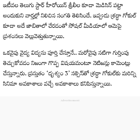
ఇటీవల తెలుగు స్టార్ హీరోయిన్ శ్రీలీల కూడా మెడిసిన్ పట్టా
అందుకుని వార్తల్లో నిలిచిన సంగతి తెలిసిందే. ఇప్పుడు శ్రద్ధా గోకుల్
కూడా అదే జాబితాలో చేరడంతో సోషల్ మీడియాలో ఆమెపై
ప్రశంసలు వెల్లువెత్తుతున్నాయి.
ఒకవైపు వైద్య విద్యను పూర్తి చేస్తూనే.. మరోవైపు నటిగా గుర్తింపు
తెచ్చుకోవడం నిజంగా గొప్ప విషయమంటూ నెటిజన్లు కామెంట్లు
చేస్తున్నారు. ప్రస్తుతం ‘దృశ్యం 3’ సక్సెస్‌తో శ్రద్ధా గోకుల్‌కు మరిన్ని
సినిమా అవకాశాలు వచ్చే అవకాశాలు కనిపిస్తున్నాయి.