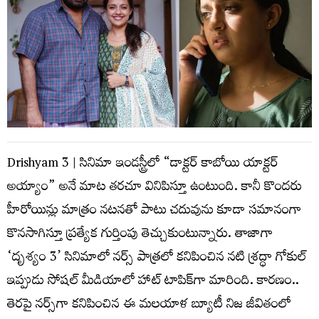
Drishyam 3 | సినిమా ఇండస్ట్రీలో “డాక్టర్ కాబోయి యాక్టర్
అయ్యాం” అనే మాట తరచూ వినిపిస్తూ ఉంటుంది. కానీ కొందరు
హీరోయిన్లు మాత్రం నటనతో పాటు చదువును కూడా సమానంగా
కొనసాగిస్తూ ప్రత్యేక గుర్తింపు తెచ్చుకుంటున్నారు. తాజాగా
‘దృశ్యం 3’ సినిమాలో నర్స్ పాత్రలో కనిపించిన నటి శ్రద్ధా గోకుల్
ఇప్పుడు సోషల్ మీడియాలో హాట్ టాపిక్‌గా మారింది. కారణం..
తెరపై నర్స్‌గా కనిపించిన ఈ మలయాళ బ్యూటీ నిజ జీవితంలో