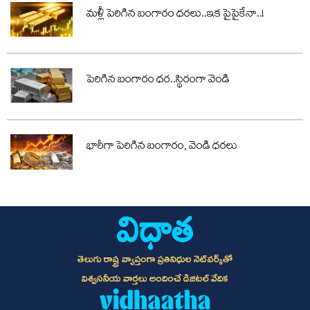
Reported by:
Sandeep
|
సినిమా
|
Jun 11, 2026, 9:40 am IST
Read Time:
7 mins