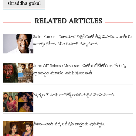
shraddha gokul
RELATED ARTICLES
Salim Kumar | మలయాళ చిత్రసీమలో తీవ్ర విషాదం.. జాతీయ
అవార్డు గ్రహీత సలీం కుమార్ కన్నుమూత
June OTT Release Movies: జూన్‌లో ఓటీటీలోకి రాబోతున్న
బ్లాక్‌బస్టర్ మూవీస్, వెబ్‌సిరీస్‌లు ఇవే!
‘దృశ్యం 3’ చూసి భావోద్వేగానికి గురైన మోహన్‌లాల్..
శ్రీలీల–తిలక్ వర్మ రిలేషన్ వార్తలకు ఫుల్‌స్టాప్..