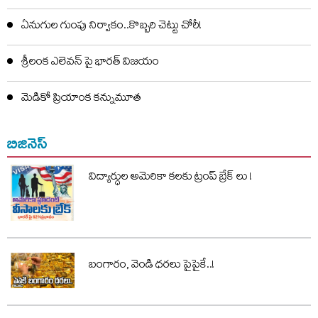
ఇలా మారిపోయాడేంటి..!
Karthik | ఒకప్పుడు తెలుగు, తమిళ సినీ ప్రేక్షకుల
హృదయాలను తన నటనతో, చిరునవ్వుతో కట్టిపడేసిన హీరో
కార్తీక్ తాజాగా అభిమానులను భావోద్వేగానికి గురిచేశారు.
సీనియర్ దర్శకుడు భారతిరాజా అంత్యక్రియలకు హాజరైన
కార్తీక్‌ను చూసిన సినీ అభిమానులు ఒక్కసారిగా షాక్‌కు
గురయ్యారు. ఒకప్పుడు లవర్ బాయ్ ఇమేజ్‌తో వెండితెరపై
మెరిసిన ఆయన ఇప్పుడు ఆరోగ్య సమస్యల కారణంగా చాలా
మారిపోయినట్లు కనిపించారు.