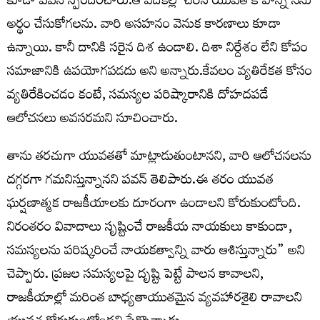
కూడా పవన్ స్పందించారు.ఆ వేదికల్లో చేరిన యువత కోపాన్ని నేను
అర్థం చేసుకోగలను. వారి అసహనం వెనుక కారణాలు కూడా
ఉన్నాయి. కానీ దానికి సరైన దిశ ఉండాలి. దిశా నిర్దేశం లేని కోపం
సమాజానికి ఉపయోగపడదు అని అన్నారు.కేవలం వ్యతిరేకత కోసం
వ్యతిరేకించడం కంటే, సమస్యల పరిష్కారానికి దోహదపడే
ఆలోచనలు అవసరమని సూచించారు.
తాను తరచుగా యువతతో మాట్లాడుతుంటానని, వారి ఆలోచనలను
దగ్గరగా గమనిస్తున్నానని పవన్ తెలిపారు.ఈ తరం యువత
ఘర్షణాత్మక రాజకీయాలకు దూరంగా ఉండాలని కోరుకుంటోంది.
నిరంతరం వివాదాలు సృష్టించే రాజకీయ నాయకులు కాకుండా,
సమస్యలను పరిష్కరించే నాయకత్వాన్ని వారు ఆశిస్తున్నారు” అని
చెప్పారు. ప్రజల సమస్యలపై దృష్టి పెట్టే పాలన కావాలని,
రాజకీయాల్లో మరింత బాధ్యతాయుతమైన వ్యవహారశైలి రావాలని