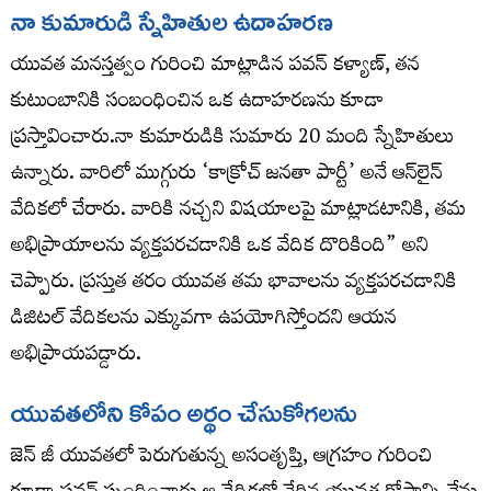
నా కుమారుడి స్నేహితుల ఉదాహరణ
యువత మనస్తత్వం గురించి మాట్లాడిన పవన్ కళ్యాణ్, తన
కుటుంబానికి సంబంధించిన ఒక ఉదాహరణను కూడా
ప్రస్తావించారు.నా కుమారుడికి సుమారు 20 మంది స్నేహితులు
ఉన్నారు. వారిలో ముగ్గురు ‘కాక్రోచ్ జనతా పార్టీ’ అనే ఆన్‌లైన్
వేదికలో చేరారు. వారికి నచ్చని విషయాలపై మాట్లాడటానికి, తమ
అభిప్రాయాలను వ్యక్తపరచడానికి ఒక వేదిక దొరికింది” అని
చెప్పారు. ప్రస్తుత తరం యువత తమ భావాలను వ్యక్తపరచడానికి
డిజిటల్ వేదికలను ఎక్కువగా ఉపయోగిస్తోందని ఆయన
అభిప్రాయపడ్డారు.
యువతలోని కోపం అర్థం చేసుకోగలను
జెన్ జీ యువతలో పెరుగుతున్న అసంతృప్తి, ఆగ్రహం గురించి