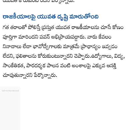
యువత కోరుకుంటోందని పేర్కొన్నారు.
రాజకీయాలపై యువత దృష్టి మారుతోంది
గత తరాలతో పోలిస్తే ప్రస్తుత యువత రాజకీయాలను చూసే కోణం
పూర్తిగా మారిందని పవన్ అభిప్రాయపడ్డారు. వారు కేవలం
నినాదాలు లేదా భావోద్వేగాలకు మాత్రమే ప్రాధాన్యం ఇవ్వడం
లేదని, ఫలితాలను కోరుకుంటున్నారని చెప్పారు.ఉద్యోగాలు, విద్య,
సాంకేతికత, పారదర్శక పాలన వంటి అంశాలపై ఎక్కువ ఆసక్తి
చూపుతున్నారని పేర్కొన్నారు.