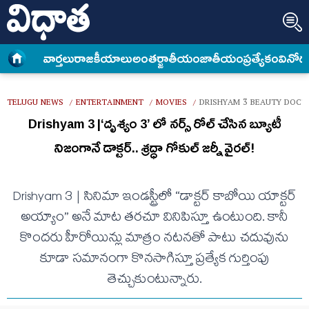
వార్త‌లు
రాజకీయాలు
అంత‌ర్జాతీయం
జాతీయం
ప్రత్యేకం
వినోద
TELUGU NEWS
ENTERTAINMENT
MOVIES
DRISHYAM 3 BEAUTY DOCTO
/
/
/
Drishyam 3 |‘దృశ్యం 3’ లో నర్స్ రోల్ చేసిన బ్యూటీ
నిజంగానే డాక్టర్.. శ్రద్ధా గోకుల్ జర్నీ వైరల్!
Drishyam 3 | సినిమా ఇండస్ట్రీలో “డాక్టర్ కాబోయి యాక్టర్
అయ్యాం” అనే మాట తరచూ వినిపిస్తూ ఉంటుంది. కానీ
కొందరు హీరోయిన్లు మాత్రం నటనతో పాటు చదువును
కూడా సమానంగా కొనసాగిస్తూ ప్రత్యేక గుర్తింపు
తెచ్చుకుంటున్నారు.