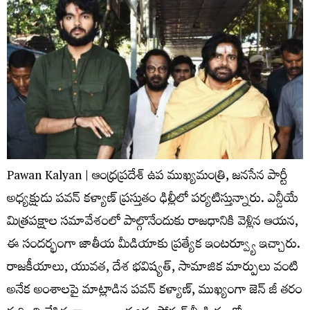
Pawan Kalyan | ఆంధ్రప్రదేశ్ ఉప ముఖ్యమంత్రి, జనసేన పార్టీ
అధ్యక్షుడు పవన్ కళ్యాణ్ ప్రస్తుతం ఢిల్లీలో పర్యటిస్తున్నారు. ఎన్డీయే
మిత్రపక్షాల సమావేశంలో పాల్గొనేందుకు రాజధానికి వెళ్లిన ఆయన,
ఈ సందర్భంగా జాతీయ మీడియాకు ప్రత్యేక ఇంటర్వ్యూ ఇచ్చారు.
రాజకీయాలు, యువత, దేశ భవిష్యత్, సామాజిక మార్పులు వంటి
అనేక అంశాలపై మాట్లాడిన పవన్ కళ్యాణ్, ముఖ్యంగా జెన్ జీ తరం