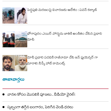
పెద్దపులి మరణంపై విచారణకు ఆదేశం : పవన్ కల్యాణ్
భోగాపురం ఎయిర్ పోర్టును జాతికి అంకితం చేసిన ప్రధాని
మోదీ
మోదీ ప్రధాని పదవికి రాజీనామా చేసి ఇన్ ఫ్లుయెన్సర్ గా
మారాలి: దీప్కే హాట్ కామెంట్స్
Karthik | అన్వేషణ హీరో కార్తీక్‌ని
చూసి షాక్ అవుతున్న అభిమానులు..