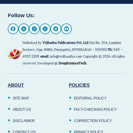
Karthik | ఒకప్పుడు తెలుగు, తమిళ సినీ ప్రేక్షకుల హృదయాలను
తన నటనతో, చిరునవ్వుతో కట్టిపడేసిన హీరో కార్తీక్ తాజాగా
అభిమానులను భావోద్వేగానికి గురిచేశారు. సీనియర్ దర్శకుడు
భారతిరాజా అంత్యక్రియలకు హాజరైన కార్తీక్‌ను చూసిన సినీ
అభిమానులు ఒక్కసారిగా షాక్‌కు గురయ్యారు. ఒకప్పుడు లవర్
బాయ్ ఇమేజ్‌తో వెండితెరపై మెరిసిన ఆయన ఇప్పుడు ఆరోగ్య
సమస్యల కారణంగా చాలా మారిపోయినట్లు కనిపించారు.
తెలుగు ప్రేక్షకుల మనసుల్లో చెరగని ముద్ర
‘సీతాకోక చిలుక’, ‘అభినందన’, ‘అన్వేషణ’, ‘ఘర్షణ’ వంటి
చిత్రాలతో కార్తీక్ తెలుగు ప్రేక్షకులకు ఎంతో దగ్గరయ్యారు.