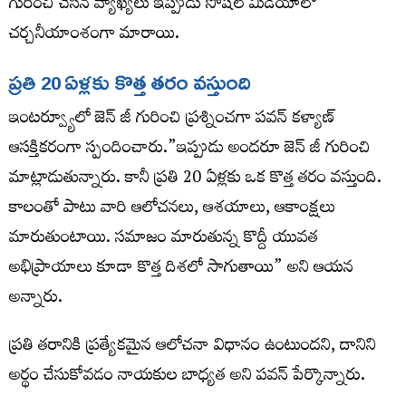
గురించి చేసిన వ్యాఖ్యలు ఇప్పుడు సోషల్ మీడియాలో
చర్చనీయాంశంగా మారాయి.
ప్రతి 20 ఏళ్లకు కొత్త తరం వస్తుంది
ఇంటర్వ్యూలో జెన్ జీ గురించి ప్రశ్నించగా పవన్ కళ్యాణ్
ఆసక్తికరంగా స్పందించారు.”ఇప్పుడు అందరూ జెన్ జీ గురించి
మాట్లాడుతున్నారు. కానీ ప్రతి 20 ఏళ్లకు ఒక కొత్త తరం వస్తుంది.
కాలంతో పాటు వారి ఆలోచనలు, ఆశయాలు, ఆకాంక్షలు
మారుతుంటాయి. సమాజం మారుతున్న కొద్దీ యువత
అభిప్రాయాలు కూడా కొత్త దిశలో సాగుతాయి” అని ఆయన
అన్నారు.
ప్రతి తరానికి ప్రత్యేకమైన ఆలోచనా విధానం ఉంటుందని, దానిని
అర్థం చేసుకోవడం నాయకుల బాధ్యత అని పవన్ పేర్కొన్నారు.