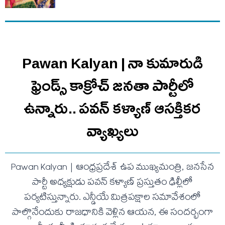
Pawan Kalyan | నా కుమారుడి
ఫ్రెండ్స్ కాక్రోచ్ జనతా పార్టీలో
ఉన్నారు.. ప‌వ‌న్ క‌ళ్యాణ్ ఆసక్తిక‌ర
వ్యాఖ్య‌లు
Pawan Kalyan | ఆంధ్రప్రదేశ్ ఉప ముఖ్యమంత్రి, జనసేన
పార్టీ అధ్యక్షుడు పవన్ కళ్యాణ్ ప్రస్తుతం ఢిల్లీలో
పర్యటిస్తున్నారు. ఎన్డీయే మిత్రపక్షాల సమావేశంలో
పాల్గొనేందుకు రాజధానికి వెళ్లిన ఆయన, ఈ సందర్భంగా