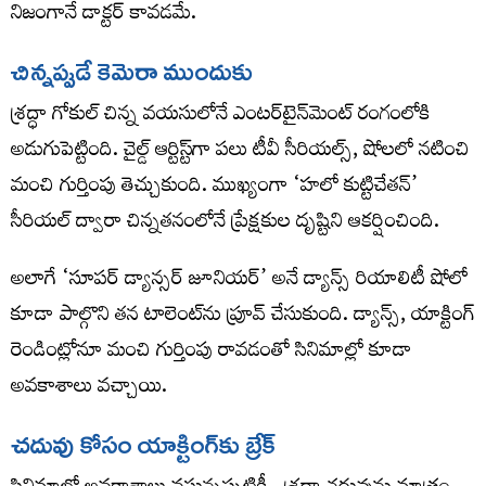
నిజంగానే డాక్టర్ కావడమే.
చిన్నప్పుడే కెమెరా ముందుకు
శ్రద్ధా గోకుల్ చిన్న వయసులోనే ఎంటర్‌టైన్‌మెంట్ రంగంలోకి
అడుగుపెట్టింది. చైల్డ్ ఆర్టిస్ట్‌గా పలు టీవీ సీరియల్స్, షోలలో నటించి
మంచి గుర్తింపు తెచ్చుకుంది. ముఖ్యంగా ‘హలో కుట్టిచేతన్’
సీరియల్ ద్వారా చిన్నతనంలోనే ప్రేక్షకుల దృష్టిని ఆకర్షించింది.
అలాగే ‘సూపర్ డ్యాన్సర్ జూనియర్’ అనే డ్యాన్స్ రియాలిటీ షోలో
కూడా పాల్గొని తన టాలెంట్‌ను ప్రూవ్ చేసుకుంది. డ్యాన్స్, యాక్టింగ్
రెండింట్లోనూ మంచి గుర్తింపు రావడంతో సినిమాల్లో కూడా
అవకాశాలు వచ్చాయి.
చదువు కోసం యాక్టింగ్‌కు బ్రేక్