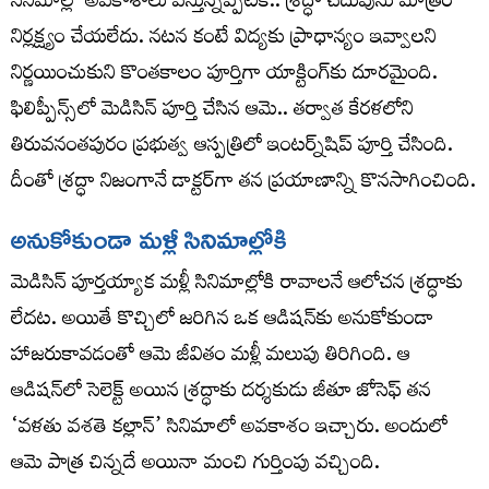
సినిమాల్లో అవకాశాలు వస్తున్నప్పటికీ.. శ్రద్ధా చదువును మాత్రం
నిర్లక్ష్యం చేయలేదు. నటన కంటే విద్యకు ప్రాధాన్యం ఇవ్వాలని
నిర్ణయించుకుని కొంతకాలం పూర్తిగా యాక్టింగ్‌కు దూరమైంది.
ఫిలిప్పీన్స్‌లో మెడిసిన్ పూర్తి చేసిన ఆమె.. తర్వాత కేరళలోని
తిరువనంతపురం ప్రభుత్వ ఆస్పత్రిలో ఇంటర్న్‌షిప్ పూర్తి చేసింది.
దీంతో శ్రద్ధా నిజంగానే డాక్టర్‌గా తన ప్రయాణాన్ని కొనసాగించింది.
అనుకోకుండా మళ్లీ సినిమాల్లోకి
మెడిసిన్ పూర్తయ్యాక మళ్లీ సినిమాల్లోకి రావాలనే ఆలోచన శ్రద్ధాకు
లేదట. అయితే కొచ్చిలో జరిగిన ఒక ఆడిషన్‌కు అనుకోకుండా
హాజరుకావడంతో ఆమె జీవితం మళ్లీ మలుపు తిరిగింది. ఆ
ఆడిషన్‌లో సెలెక్ట్ అయిన శ్రద్ధాకు దర్శకుడు జీతూ జోసెఫ్ తన
‘వళతు వశతె కల్లాన్’ సినిమాలో అవకాశం ఇచ్చారు. అందులో
ఆమె పాత్ర చిన్నదే అయినా మంచి గుర్తింపు వచ్చింది.