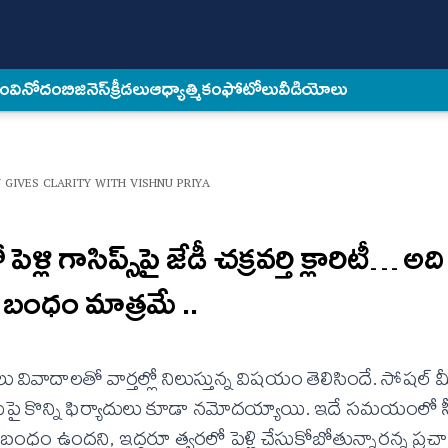
కం
వినోదం
బిజినెస్
క్రీడలు
ఆధ్యాత్మికం
ఫోటోలు
వీడియోలు
 GIVES CLARITY WITH VISHNU PRIYA
్లి గాసిప్స్‌పై జేడీ చక్రవర్తి క్లారిటీ… అ
య బంధం మాత్రమే ..
ు వివాదాలతో వార్తల్లో నిలుస్తున్న విషయం తెలిసిందే. సోషల
రిన ఆమెపై కొన్ని ఫిర్యాదులు కూడా నమోదయ్యాయి. ఇదే సమయంలో
 సంబంధం ఉందని, ఇద్దరూ త్వరలో పెళ్లి చేసుకోబోతున్నారన్న ప్ర