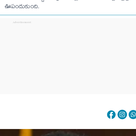
ఊపందుకుంది.