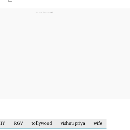
HY
RGV
tollywood
vishnu priya
wife