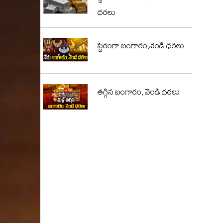
ధరలు
స్థిరంగా బంగారం,వెండి ధరలు
తగ్గిన బంగారం, వెండి ధరలు