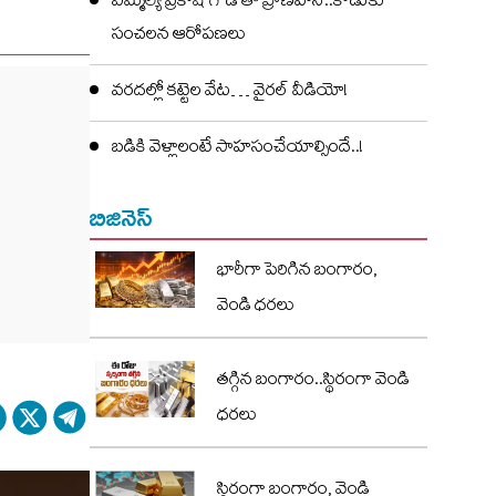
ఎమ్మెల్యే ప్రకాష్ గౌడ్ తో ప్రాణహాని..కొడుకు
సంచలన ఆరోపణలు
వరదల్లో కట్టెల వేట… వైరల్ వీడియో!
బడికి వెళ్లాలంటే సాహసంచేయాల్సిందే..!
బిజినెస్
భారీగా పెరిగిన బంగారం,
వెండి ధరలు
తగ్గిన బంగారం..స్థిరంగా వెండి
ధరలు
స్థిరంగా బంగారం, వెండి