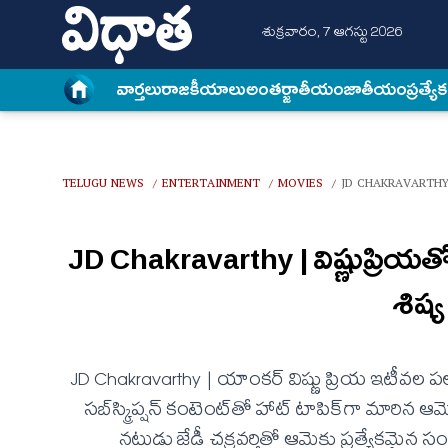
శుక్రవారం, 7 ఆగస్టు 2026
వార్త‌లు
రాజకీయాలు
అంత‌ర్జాతీయం
జాతీయం
ప్రత్యే
TELUGU NEWS
ENTERTAINMENT
MOVIES
JD CHAKRAVARTHY
/
/
/
JD Chakravarthy | విష్ణుప్రియతో పెళ
శిష్
JD Chakravarthy | యాంకర్ విష్ణు ప్రియ‌ ఇటీవల పల
సబ్‌స్క్రిప్షన్ కంటెంట్‌తో హాట్ టాపిక్‌గా మా
నటుడు జేడీ చ‌క్ర‌వ‌ర్తితో ఆమెకు ప్రత్యేకమైన