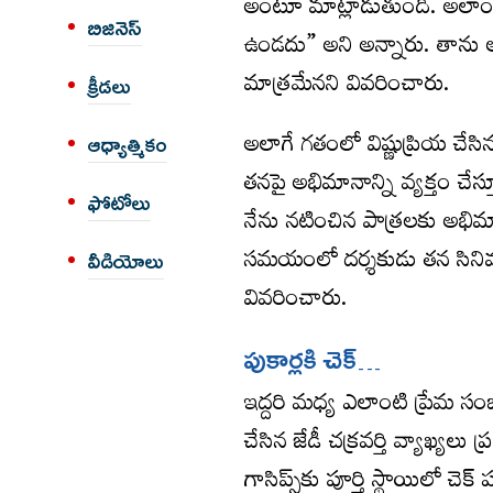
అంటూ మాట్లాడుతుంది. అలాంటి
బిజినెస్
ఉండదు” అని అన్నారు. తాను 
మాత్రమేనని వివరించారు.
క్రీడలు
అలాగే గతంలో విష్ణుప్రియ చే
ఆధ్యాత్మికం
తనపై అభిమానాన్ని వ్యక్తం చేస్త
ఫోటోలు
నేను నటించిన పాత్రలకు అభిమాన
సమయంలో దర్శకుడు తన సినిమా
వీడియోలు
వివరించారు.
పుకార్ల‌కి చెక్…
ఇద్దరి మధ్య ఎలాంటి ప్రేమ స
చేసిన జేడీ చ‌క్ర‌వ‌ర్తి వ్యాఖ్య
గాసిప్స్‌కు పూర్తి స్థాయిలో చెక్ ప