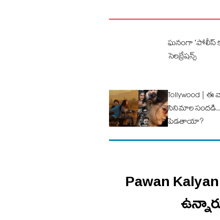
ఘనంగా ‘పోలీస్ కం
సెలబ్రేషన్స్
Tollywood | ఈ వ
సినిమాల సందడి.. పె
పెడ‌తాయా?
Pawan Kalyan | న
ఉన్నారు