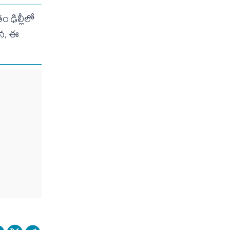
ం ఢిల్లీలో
యన, ఈ