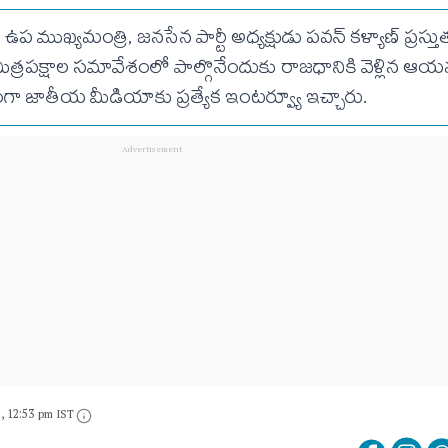
ఉప ముఖ్యమంత్రి, జనసేన పార్టీ అధ్యక్షుడు పవన్ కళ్యాణ్ ప్రస్తుత
యే మిత్రపక్షాల సమావేశంలో పాల్గొనేందుకు రాజధానికి వెళ్లిన ఆ
గా జాతీయ మీడియాకు ప్రత్యేక ఇంటర్వ్యూ ఇచ్చారు.
6, 12:53 pm IST