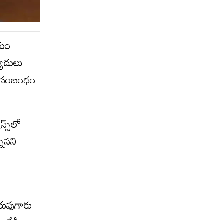
షయం
్యాదులు
ైన సంబంధం
్స్‌లో
నానని
ురువుగారు