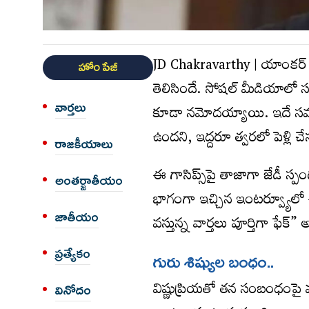
JD Chakravarthy | యాంకర్ వి
హోం పేజీ
తెలిసిందే. సోషల్ మీడియాలో సబ్‌
వార్త‌లు
కూడా నమోదయ్యాయి. ఇదే సమయంల
ఉందని, ఇద్దరూ త్వరలో పెళ్లి
రాజకీయాలు
ఈ గాసిప్స్‌పై తాజాగా జేడీ స్పంద
అంత‌ర్జాతీయం
భాగంగా ఇచ్చిన ఇంటర్వ్యూలో ఈ 
జాతీయం
వస్తున్న వార్తలు పూర్తిగా ఫేక్” 
ప్రత్యేకం
గురు శిష్యుల బంధం..
విష్ణుప్రియతో తన సంబంధంపై మ
వినోదం