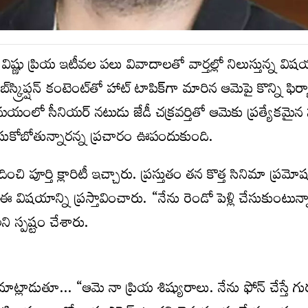
ష్ణు ప్రియ‌ ఇటీవల పలు వివాదాలతో వార్తల్లో నిలుస్తున్న వి
స్క్రిప్షన్ కంటెంట్‌తో హాట్ టాపిక్‌గా మారిన ఆమెపై కొన్ని ఫిర
ో సీనియర్ నటుడు జేడీ చ‌క్ర‌వ‌ర్తితో ఆమెకు ప్రత్యేకమ
 చేసుకోబోతున్నారన్న ప్రచారం ఊపందుకుంది.
ించి పూర్తి క్లారిటీ ఇచ్చారు. ప్రస్తుతం తన కొత్త సినిమా ప్రమోషన
విషయాన్ని ప్రస్తావించారు. “నేను రెండో పెళ్లి చేసుకుంటున్
అని స్పష్టం చేశారు.
ాట్లాడుతూ… “ఆమె నా ప్రియ శిష్యురాలు. నేను ఫోన్ చేస్తే గ