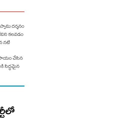
స్వామి దర్శనం
జీవిని కలవడం
ైన నటి
ల సాయం చేసిన
ికి సిద్ధమైన
్టీలో