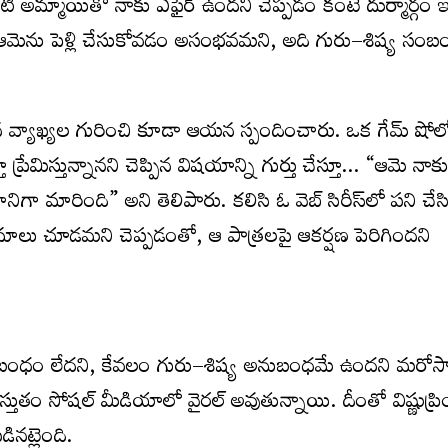
 అమ్మాయితో నాకు ఎఫైర్ ఉందని చెప్పడం కంటే దుర్మార్గం 
ఆమెను పెళ్లి చేసుకోవడం అసంభవమని, అది గురు–శిష్య సం
సిన వ్యాఖ్యల గురించి కూడా ఆయన స్పందించారు. ఒక గేమ్ షో
ూ ప్రేమిస్తున్నానని చెప్పిన విషయాన్ని గుర్తు చేస్తూ… “ఆమె నాక
ిగా మారింది” అని తెలిపారు. కలిసి ఓ వెబ్ సిరీస్‌లో పని చేస
లు చూడమని చెప్పడంతో, ఆ పాత్రలపై ఆకర్షణ పెరిగిందని
ంబంధం లేదని, కేవలం గురు–శిష్య అనుబంధమే ఉందని మరోసారి
లు ప్రస్తుతం సోషల్ మీడియాలో వైరల్ అవుతున్నాయి. దీంతో విష్ణుప్రి
డినట్లైంది.