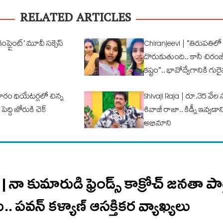
RELATED ARTICLES
ప్లైంట్’ మూవీ సక్సెస్
Chiranjeevi | “తిరుపతిలో 
దొరుకుతుంది.. కానీ చిరం
కష్టం”.. భావోద్వేగానికి గుర
ారం థియేటర్లలో చిన్న
Shivaji Raja | రూ.35 వే
ద్ది జోరుకి చెక్
శివాజీ రాజా.. కిడ్నీ ఇవ్వడాన
అభిమాని
ా కుమారుడి ఫ్రెండ్స్ కాక్రోచ్ జనతా పార
.. ప‌వ‌న్ క‌ళ్యాణ్ ఆసక్తిక‌ర వ్యాఖ్య‌లు