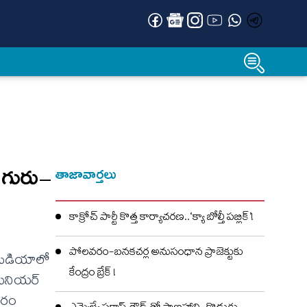
ది గురు–
తాజావార్తలు
కాక్రోచ్ పార్టీ కొత్త కార్యాచరణ..‘క్యా బోల్తీ పబ్లిక్’!
పోలవరం-బనకచర్ల అనుసంధాన ప్రాజెక్టుకు
్ మీడియాలో
కేంద్రం బ్రేక్ !
 సీనియర్
చారం