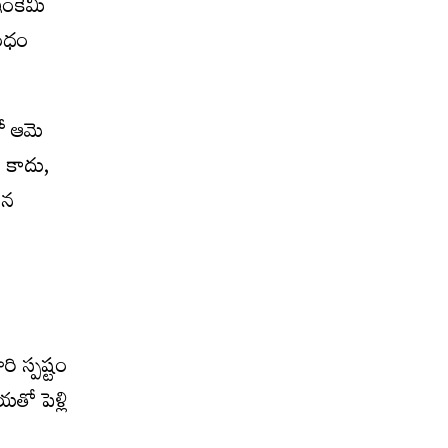
ఇంకేమీ
బంధం
లో ఆమె
ు కాదు,
ిన
 స్పష్టం
యతో పెళ్లి