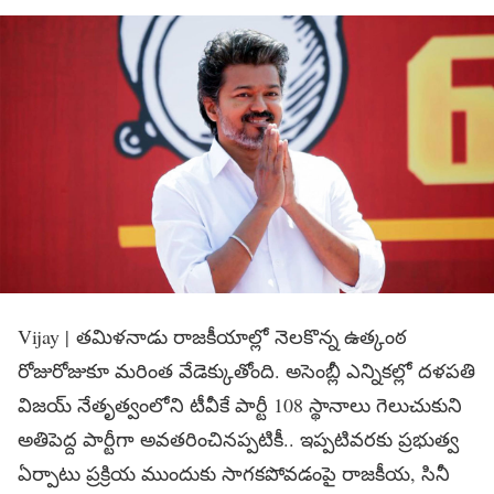
Vijay | తమిళనాడు రాజకీయాల్లో నెలకొన్న ఉత్కంఠ
రోజురోజుకూ మరింత వేడెక్కుతోంది. అసెంబ్లీ ఎన్నికల్లో దళపతి
విజయ్ నేతృత్వంలోని టీవీకే పార్టీ 108 స్థానాలు గెలుచుకుని
అతిపెద్ద పార్టీగా అవతరించినప్పటికీ.. ఇప్పటివరకు ప్రభుత్వ
ఏర్పాటు ప్రక్రియ ముందుకు సాగకపోవడంపై రాజకీయ, సినీ