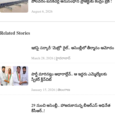
పోలవరం-బనకచర్ల అనుసంధాన ప్రాజెక్టుకు కేంద్రం బ్రేక్ !
August 6, 2026
Related Stories
ఇకపై సర్కారీ 'మెట్రో' రైల్.. అసెంబ్లీలో తీర్మానం ఆమోదం
March 28, 2026 | హైదరాబాద్​
పార్టీ మారిన‌ట్లు ఆధారాల్లేవ్.. ఆ ఇద్ద‌రు ఎమ్మెల్యేల‌కు
స్పీక‌ర్ క్లీన్‌చిట్‌
January 15, 2026 | తెలంగాణ‌
29 నుంచి అసెంబ్లీ.. హాజ‌రుకానున్న బీఆర్ఎస్ అధినేత
కేసీఆర్..!