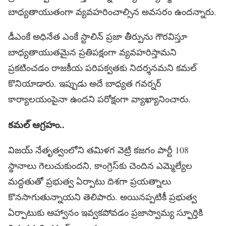
బాధ్యతాయుతంగా వ్యవహరించాల్సిన అవసరం ఉందన్నారు.
డీఎంకే అధినేత ఎంకే స్టాలిన్ ప్రజా తీర్పును గౌరవిస్తూ
బాధ్యతాయుతమైన ప్రతిపక్షంగా వ్యవహరిస్తామని
ప్రకటించడం రాజకీయ పరిపక్వతకు నిదర్శనమని కమల్
కొనియాడారు. ఇప్పుడు అదే బాధ్యత గవర్నర్
కార్యాలయంపైనా ఉందని పరోక్షంగా వ్యాఖ్యానించారు.
క‌మ‌ల్ ఆగ్ర‌హం..
విజయ్ నేతృత్వంలోని తమిళగ వెట్రి కజగం పార్టీ 108
స్థానాలు గెలుచుకుందని, కాంగ్రెస్‌కు చెందిన ఎమ్మెల్యేల
మద్దతుతో ప్రభుత్వ ఏర్పాటు దిశగా ప్రయత్నాలు
కొనసాగుతున్నాయని తెలిపారు. అయినప్పటికీ ప్రభుత్వ
ఏర్పాటుకు ఆహ్వానం ఇవ్వకపోవడం ప్రజాస్వామ్య స్ఫూర్తికి