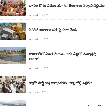
వానల కోసం వరుణ యాగం..తెలంగాణ సర్కార్ నిర్ణయం
August 7, 2026
పెరిగిన బంగారం ధర..స్థిరంగా వెండి
August 7, 2026
గుజరాత్‌లో వింత ఘటన.. బావి నీళ్లలో సముద్రపు
అలలు!
August 7, 2026
కాక్రోచ్ పార్టీ కొత్త కార్యాచరణ..‘క్యా బోల్తీ పబ్లిక్’!
August 6, 2026