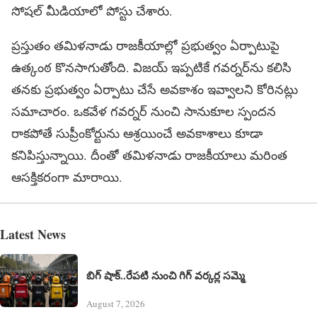
సోషల్ మీడియాలో పోస్టు చేశారు.
ప్రస్తుతం తమిళనాడు రాజకీయాల్లో ప్రభుత్వం ఏర్పాటుపై
ఉత్కంఠ కొనసాగుతోంది. విజయ్ ఇప్పటికే గవర్నర్‌ను కలిసి
తనకు ప్రభుత్వం ఏర్పాటు చేసే అవకాశం ఇవ్వాలని కోరినట్లు
సమాచారం. ఒకవేళ గవర్నర్ నుంచి సానుకూల స్పందన
రాకపోతే సుప్రీంకోర్టును ఆశ్రయించే అవకాశాలు కూడా
కనిపిస్తున్నాయి. దీంతో తమిళనాడు రాజకీయాలు మరింత
ఆసక్తికరంగా మారాయి.
Latest News
బిగ్ షాక్..రేపటి నుంచి గిగ్ వర్కర్ల సమ్మె
August 7, 2026