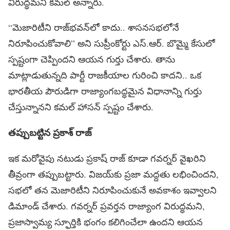
విరుద్ధమని కమల్ అన్నారు.
“మెజారిటీని రాజ్‌భవన్‌లో కాదు.. శాసనసభలోనే
నిరూపించుకోవాలి” అని సుప్రీంకోర్టు ఎస్.ఆర్. బొమ్మై కేసులో
స్పష్టంగా చెప్పిందని ఆయన గుర్తు చేశారు. తాను
మాట్లాడుతున్నది పార్టీ రాజకీయాల గురించి కాదని.. ఒక
భారతీయ పౌరుడిగా రాజ్యాంగబద్ధమైన విధానాన్ని గుర్తు
చేస్తున్నానని కమల్ హాసన్ స్పష్టం చేశారు.
త‌ప్పుబ‌ట్టిన ప్ర‌కాశ్ రాజ్
ఇక మరోవైపు నటుడు ప్రకాష్ రాజ్ కూడా గవర్నర్ వైఖరిని
తీవ్రంగా తప్పుబట్టారు. విజయ్‌కు ప్రజా మద్దతు లభించిందని,
సభలో తన మెజారిటీని నిరూపించుకునే అవకాశం ఇవ్వాలని
డిమాండ్ చేశారు. గవర్నర్ ప్రవర్తన రాజ్యాంగ విరుద్ధమని,
ప్రజాస్వామ్య స్ఫూర్తికి భంగం కలిగించేలా ఉందని ఆయన