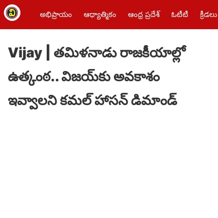
అభిప్రాయం
ఆధ్యాత్మికం
ఆంధ్ర ప్రదేశ్
ఓటీటీ
క్రీడలు
Vijay | తమిళనాడు రాజకీయాల్లో
ఉత్కంఠ.. విజయ్‌కు అవకాశం
ఇవ్వాలని కమల్ హాసన్ డిమాండ్