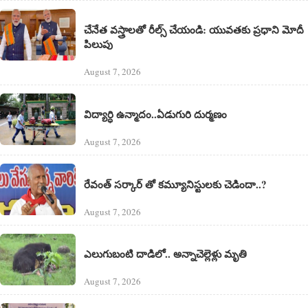
చేనేత వస్త్రాలతో రీల్స్ చేయండి: యువతకు ప్రధాని మోదీ
పిలుపు
August 7, 2026
విద్యార్ధి ఉన్మాదం..ఏడుగురి దుర్మణం
August 7, 2026
రేవంత్ సర్కార్ తో కమ్యూనిస్టులకు చెడిందా..?
August 7, 2026
ఎలుగుబంటి దాడిలో.. అన్నాచెల్లెళ్లు మృతి
August 7, 2026