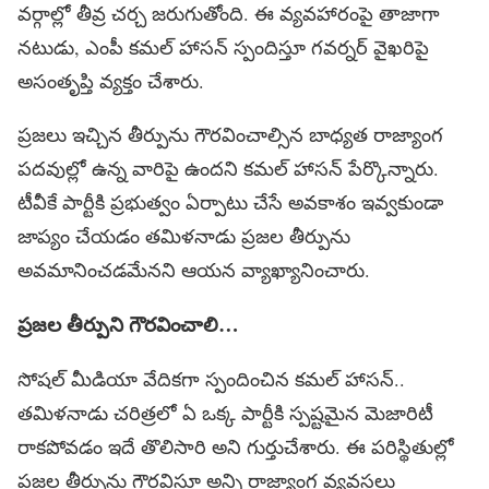
వర్గాల్లో తీవ్ర చర్చ జరుగుతోంది. ఈ వ్యవహారంపై తాజాగా
నటుడు, ఎంపీ కమల్ హాసన్ స్పందిస్తూ గవర్నర్ వైఖరిపై
అసంతృప్తి వ్యక్తం చేశారు.
ప్రజలు ఇచ్చిన తీర్పును గౌరవించాల్సిన బాధ్యత రాజ్యాంగ
పదవుల్లో ఉన్న వారిపై ఉందని కమల్ హాసన్ పేర్కొన్నారు.
టీవీకే పార్టీకి ప్రభుత్వం ఏర్పాటు చేసే అవకాశం ఇవ్వకుండా
జాప్యం చేయడం తమిళనాడు ప్రజల తీర్పును
అవమానించడమేనని ఆయన వ్యాఖ్యానించారు.
ప్ర‌జ‌ల తీర్పుని గౌరవించాలి…
సోషల్ మీడియా వేదికగా స్పందించిన కమల్ హాసన్..
తమిళనాడు చరిత్రలో ఏ ఒక్క పార్టీకి స్పష్టమైన మెజారిటీ
రాకపోవడం ఇదే తొలిసారి అని గుర్తుచేశారు. ఈ పరిస్థితుల్లో
ప్రజల తీర్పును గౌరవిస్తూ అన్ని రాజ్యాంగ వ్యవస్థలు