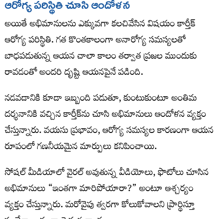
ఆరోగ్య పరిస్థితి చూసి ఆందోళన
అయితే అభిమానులను ఎక్కువగా కలచివేసిన విషయం కార్తీక్
ఆరోగ్య పరిస్థితి. గత కొంతకాలంగా అనారోగ్య సమస్యలతో
బాధపడుతున్న ఆయన చాలా కాలం తర్వాత ప్రజల ముందుకు
రావడంతో అందరి దృష్టి ఆయనపైనే పడింది.
నడవడానికి కూడా ఇబ్బంది పడుతూ, కుంటుకుంటూ అంతిమ
దర్శనానికి వచ్చిన కార్తీక్‌ను చూసి అభిమానులు ఆందోళన వ్యక్తం
చేస్తున్నారు. వయసు ప్రభావం, ఆరోగ్య సమస్యల కారణంగా ఆయన
రూపంలో గణనీయమైన మార్పులు కనిపించాయి.
సోషల్ మీడియాలో వైరల్ అవుతున్న వీడియోలు, ఫొటోలు చూసిన
అభిమానులు “ఇంతగా మారిపోయారా?” అంటూ ఆశ్చర్యం
వ్యక్తం చేస్తున్నారు. మరోవైపు త్వరగా కోలుకోవాలని ప్రార్థిస్తూ