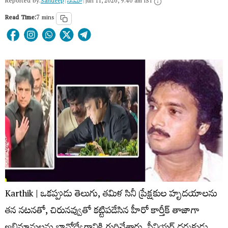
Reported by:
Sandeep
|
సినిమా
|
Jun 11, 2026, 9:40 am IST
Read Time:
7 mins
Karthik | ఒకప్పుడు తెలుగు, తమిళ సినీ ప్రేక్షకుల హృదయాలను
తన నటనతో, చిరునవ్వుతో కట్టిపడేసిన హీరో కార్తీక్ తాజాగా