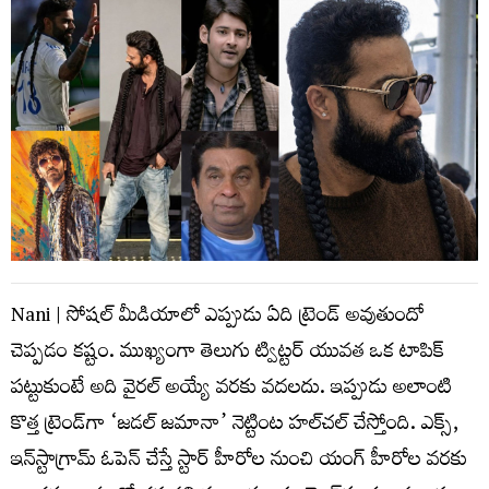
Nani | సోషల్ మీడియాలో ఎప్పుడు ఏది ట్రెండ్ అవుతుందో
చెప్పడం కష్టం. ముఖ్యంగా తెలుగు ట్విట్టర్ యువత ఒక టాపిక్
పట్టుకుంటే అది వైరల్ అయ్యే వరకు వదలదు. ఇప్పుడు అలాంటి
కొత్త ట్రెండ్‌గా ‘జడల్ జమానా’ నెట్టింట హల్‌చల్ చేస్తోంది. ఎక్స్,
ఇన్‌స్టాగ్రామ్ ఓపెన్ చేస్తే స్టార్ హీరోల నుంచి యంగ్ హీరోల వరకు