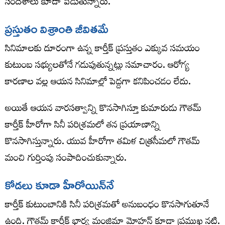
సందేశాలు కూడా పెడుతున్నారు.
ప్రస్తుతం విశ్రాంతి జీవితమే
సినిమాలకు దూరంగా ఉన్న కార్తీక్ ప్రస్తుతం ఎక్కువ సమయం
కుటుంబ సభ్యులతోనే గడుపుతున్నట్లు సమాచారం. ఆరోగ్య
కారణాల వల్ల ఆయన సినిమాల్లో పెద్దగా కనిపించడం లేదు.
అయితే ఆయన వారసత్వాన్ని కొనసాగిస్తూ కుమారుడు గౌతమ్
కార్తీక్ హీరోగా సినీ పరిశ్రమలో తన ప్రయాణాన్ని
కొనసాగిస్తున్నారు. యువ హీరోగా తమిళ చిత్రసీమలో గౌతమ్
మంచి గుర్తింపు సంపాదించుకున్నారు.
కోడలు కూడా హీరోయిన్‌నే
కార్తీక్ కుటుంబానికి సినీ పరిశ్రమతో అనుబంధం కొనసాగుతూనే
ఉంది. గౌతమ్ కార్తీక్ భార్య మంజిమా మోహన్ కూడా ప్రముఖ నటి.