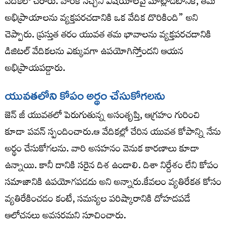
వేదికలో చేరారు. వారికి నచ్చని విషయాలపై మాట్లాడటానికి, తమ
అభిప్రాయాలను వ్యక్తపరచడానికి ఒక వేదిక దొరికింది” అని
చెప్పారు. ప్రస్తుత తరం యువత తమ భావాలను వ్యక్తపరచడానికి
డిజిటల్ వేదికలను ఎక్కువగా ఉపయోగిస్తోందని ఆయన
అభిప్రాయపడ్డారు.
యువతలోని కోపం అర్థం చేసుకోగలను
జెన్ జీ యువతలో పెరుగుతున్న అసంతృప్తి, ఆగ్రహం గురించి
కూడా పవన్ స్పందించారు.ఆ వేదికల్లో చేరిన యువత కోపాన్ని నేను
అర్థం చేసుకోగలను. వారి అసహనం వెనుక కారణాలు కూడా
ఉన్నాయి. కానీ దానికి సరైన దిశ ఉండాలి. దిశా నిర్దేశం లేని కోపం
సమాజానికి ఉపయోగపడదు అని అన్నారు.కేవలం వ్యతిరేకత కోసం
వ్యతిరేకించడం కంటే, సమస్యల పరిష్కారానికి దోహదపడే
ఆలోచనలు అవసరమని సూచించారు.