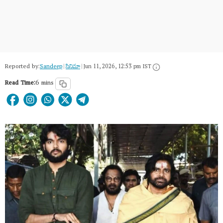
Reported by:
Sandeep
|
సినిమా
|
Jun 11, 2026, 12:53 pm IST
Read Time:
6 mins