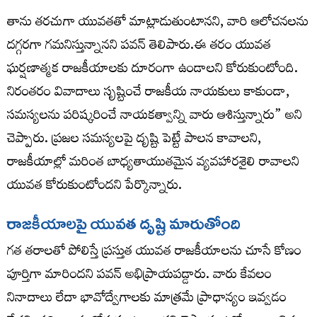
తాను తరచుగా యువతతో మాట్లాడుతుంటానని, వారి ఆలోచనలను
దగ్గరగా గమనిస్తున్నానని పవన్ తెలిపారు.ఈ తరం యువత
ఘర్షణాత్మక రాజకీయాలకు దూరంగా ఉండాలని కోరుకుంటోంది.
నిరంతరం వివాదాలు సృష్టించే రాజకీయ నాయకులు కాకుండా,
సమస్యలను పరిష్కరించే నాయకత్వాన్ని వారు ఆశిస్తున్నారు” అని
చెప్పారు. ప్రజల సమస్యలపై దృష్టి పెట్టే పాలన కావాలని,
రాజకీయాల్లో మరింత బాధ్యతాయుతమైన వ్యవహారశైలి రావాలని
యువత కోరుకుంటోందని పేర్కొన్నారు.
రాజకీయాలపై యువత దృష్టి మారుతోంది
గత తరాలతో పోలిస్తే ప్రస్తుత యువత రాజకీయాలను చూసే కోణం
పూర్తిగా మారిందని పవన్ అభిప్రాయపడ్డారు. వారు కేవలం
నినాదాలు లేదా భావోద్వేగాలకు మాత్రమే ప్రాధాన్యం ఇవ్వడం