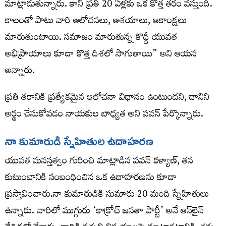
మాట్లాడుతున్నారు. కానీ ప్రతి 20 ఏళ్లకు ఒక కొత్త తరం వస్తుంది.
కాలంతో పాటు వారి ఆలోచనలు, ఆశయాలు, ఆకాంక్షలు
మారుతుంటాయి. సమాజం మారుతున్న కొద్దీ యువత
అభిప్రాయాలు కూడా కొత్త దిశలో సాగుతాయి” అని ఆయన
అన్నారు.
ప్రతి తరానికి ప్రత్యేకమైన ఆలోచనా విధానం ఉంటుందని, దానిని
అర్థం చేసుకోవడం నాయకుల బాధ్యత అని పవన్ పేర్కొన్నారు.
నా కుమారుడి స్నేహితుల ఉదాహరణ
యువత మనస్తత్వం గురించి మాట్లాడిన పవన్ కళ్యాణ్, తన
కుటుంబానికి సంబంధించిన ఒక ఉదాహరణను కూడా
ప్రస్తావించారు.నా కుమారుడికి సుమారు 20 మంది స్నేహితులు
ఉన్నారు. వారిలో ముగ్గురు ‘కాక్రోచ్ జనతా పార్టీ’ అనే ఆన్‌లైన్