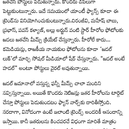
జతచేసి పోస్టులు పెడుతున్నారు. కొందరు డీపీలుగా
పెట్టుకుంటున్నారు. ఇదే సమయంలో యాంటీ ఫ్యాన్స్ కూడా ఈ
ట్రెండ్‌ను వినియోగించుకుంటున్నారు.చిరంజీవి, మ‌హేష్ బాబు,
ప్ర‌భాస్, ప‌వ‌న్ క‌ళ్యాణ్‌, అల్లు అర్జున్ వంటి స్టార్ హీరోల ఫోటోలకు
జడలు జతచేసి మీమ్స్ క్రియేట్ చేస్తున్నారు. హీరోలే కాదు…
కమెడియన్లు, రాజకీయ నాయకుల ఫోటోలను కూడా ‘జడల్
లుక్’లో మార్చి సోషల్ మీడియాలో షేర్ చేస్తున్నారు. “జడల్ అంటే
హడల్” అంటూ పోస్టులు వైరల్ అవుతున్నాయి.
జడల్ జమానాలో వస్తున్న ఫన్నీ మీమ్స్ చాలా మందిని
నవ్విస్తున్నాయి. అయితే కొందరు నెటిజన్లు ఇతర హీరోలను టార్గెట్
చేస్తూ పోస్టులు పెడుతుండటం ఫ్యాన్ వార్స్‌కు దారితీస్తోంది.
సరదాగా, వినోదంగా ఉంటే ఇలాంటి ట్రెండ్స్ అందరికీ ఆనందాన్ని
ఇస్తాయి. కానీ ఇతరులను కించపరచే విధంగా మారితే మాత్రం