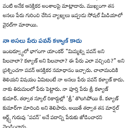
వంటి అనేక ఆసక్తికర అంశాలపై మాట్లాడారు. ముఖ్యంగా తన
అసలు పేరు గురించి చేసిన వ్యాఖ్యలు ఇప్పుడు సోషల్ మీడియాలో
వైరల్‌గా మారాయి.
నా అసలు పేరు పవన్ కళ్యాణ్ కాదు
ఇంటర్వ్యూలో భాగంగా యాంకర్ “మిమ్మల్ని పవన్ అని
పిలవాలా? కళ్యాణ్ అని పిలవాలా? ఈ పేరు ఎలా వచ్చింది?” అని
ప్రశ్నించగా పవన్ ఆసక్తికర సమాధానం ఇచ్చారు. చాలామందికి
తెలియని విషయం ఏమిటంటే నా అసలు పేరు పవన్ కళ్యాణ్ కాదు.
నాకు తిరుమలలో పేరు పెట్టారు. నా పూర్తి పేరు శ్రీ కళ్యాణ్
కుమార్. తర్వాత స్కూల్ రికార్డుల్లో ‘శ్రీ’ తొలగిపోయి కే. కళ్యాణ్
కుమార్‌గా మారింది అని తెలిపారు. అయితే తర్వాత తన మార్షల్
ఆర్ట్స్ గురువు ‘పవన్’ అనే పదాన్ని పేరుకు జోడించారని
వెల్లడించారు.