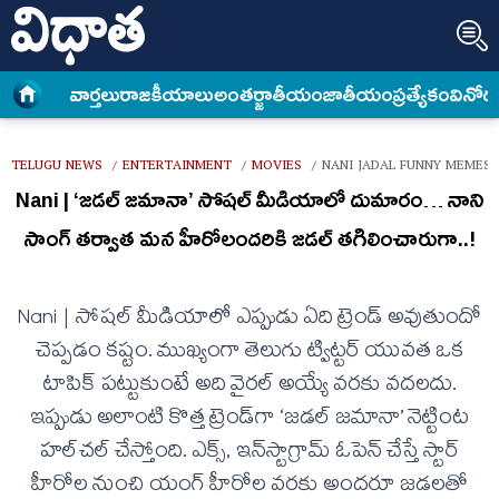
వార్త‌లు
రాజకీయాలు
అంత‌ర్జాతీయం
జాతీయం
ప్రత్యేకం
వినోద
TELUGU NEWS
ENTERTAINMENT
MOVIES
NANI JADAL FUNNY MEMES 
/
/
/
Nani | ‘జడల్ జమానా’ సోషల్ మీడియాలో దుమారం… నాని
సాంగ్ త‌ర్వాత మ‌న హీరోలంద‌రికి జ‌డ‌ల్ త‌గిలించారుగా..!
Nani | సోషల్ మీడియాలో ఎప్పుడు ఏది ట్రెండ్ అవుతుందో
చెప్పడం కష్టం. ముఖ్యంగా తెలుగు ట్విట్టర్ యువత ఒక
టాపిక్ పట్టుకుంటే అది వైరల్ అయ్యే వరకు వదలదు.
ఇప్పుడు అలాంటి కొత్త ట్రెండ్‌గా ‘జడల్ జమానా’ నెట్టింట
హల్‌చల్ చేస్తోంది. ఎక్స్, ఇన్‌స్టాగ్రామ్ ఓపెన్ చేస్తే స్టార్
హీరోల నుంచి యంగ్ హీరోల వరకు అందరూ జడలతో