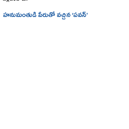
హనుమంతుడి పేరుతో వచ్చిన ‘పవన్’
మార్షల్ ఆర్ట్స్ శిక్షణ తీసుకుంటున్న సమయంలో తాను కఠినమైన
ప్రదర్శనలు చేసేవాడినని పవన్ గుర్తు చేసుకున్నారు. ఛాతిపై భారీ
బండరాళ్లు పెట్టుకుని వాటిని పగలగొట్టించే స్టంట్స్ చేసేవాడిని. నా
ప్రదర్శనలు చూసిన గురువు నువ్వు పవనసుతుడు హనుమంతుడిలా
ఉన్నావని చెప్పి ‘పవన్’ అనే పేరును జోడించారు. అలా పవన్
కళ్యాణ్ అనే పేరు ఏర్పడింది” అని వివరించారు. ఇప్పటికే కోట్లాది
అభిమానుల గుండెల్లో చెరగని ముద్ర వేసుకున్న ఈ పేరు వెనుక
ఉన్న కథ తెలుసుకుని అభిమానులు ఆనందం వ్యక్తం చేస్తున్నారు.
ఒకప్పుడు నక్సలైట్ కావాలనుకున్నా
ఈ ఇంటర్వ్యూలో పవన్ కళ్యాణ్ తన టీనేజ్ రోజులను కూడా గుర్తు