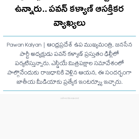
ఉన్నారు.. ప‌వ‌న్ క‌ళ్యాణ్ ఆసక్తిక‌ర
వ్యాఖ్య‌లు
Pawan Kalyan | ఆంధ్రప్రదేశ్ ఉప ముఖ్యమంత్రి, జనసేన
పార్టీ అధ్యక్షుడు పవన్ కళ్యాణ్ ప్రస్తుతం ఢిల్లీలో
పర్యటిస్తున్నారు. ఎన్డీయే మిత్రపక్షాల సమావేశంలో
పాల్గొనేందుకు రాజధానికి వెళ్లిన ఆయన, ఈ సందర్భంగా
జాతీయ మీడియాకు ప్రత్యేక ఇంటర్వ్యూ ఇచ్చారు.