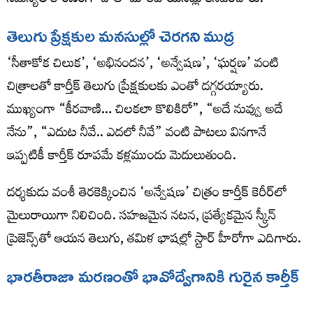
సమస్యల కారణంగా చాలా మారిపోయినట్లు కనిపించారు.
తెలుగు ప్రేక్షకుల మనసుల్లో చెరగని ముద్ర
‘సీతాకోక చిలుక’, ‘అభినందన’, ‘అన్వేషణ’, ‘ఘర్షణ’ వంటి
చిత్రాలతో కార్తీక్ తెలుగు ప్రేక్షకులకు ఎంతో దగ్గరయ్యారు.
ముఖ్యంగా “కీరవాణి… చిలకలా కొలికిరో”, “అదే నువ్వు అదే
నేను”, “ఎదుట నీవే.. ఎదలో నీవే” వంటి పాటలు వినగానే
ఇప్పటికీ కార్తీక్ రూపమే కళ్లముందు మెదులుతుంది.
దర్శకుడు వంశీ తెరకెక్కించిన ‘అన్వేషణ’ చిత్రం కార్తీక్ కెరీర్‌లో
మైలురాయిగా నిలిచింది. సహజమైన నటన, ప్రత్యేకమైన స్క్రీన్
ప్రెజెన్స్‌తో ఆయన తెలుగు, తమిళ భాషల్లో స్టార్ హీరోగా ఎదిగారు.
భారతీరాజా మరణంతో భావోద్వేగానికి గురైన కార్తీక్
తన సినీ ప్రయాణంలో కీలక పాత్ర పోషించిన భారతీరాజా మరణ