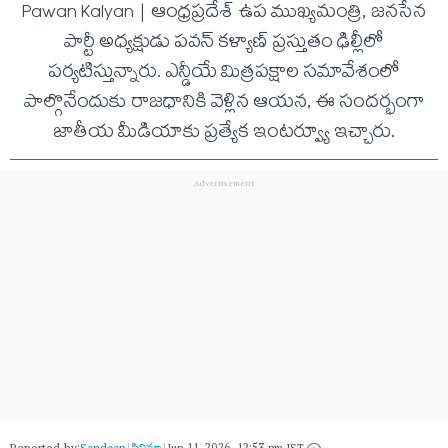
Pawan Kalyan | ఆంధ్రప్రదేశ్ ఉప ముఖ్యమంత్రి, జనసేన
పార్టీ అధ్యక్షుడు పవన్ కళ్యాణ్ ప్రస్తుతం ఢిల్లీలో
పర్యటిస్తున్నారు. ఎన్డీయే మిత్రపక్షాల సమావేశంలో
పాల్గొనేందుకు రాజధానికి వెళ్లిన ఆయన, ఈ సందర్భంగా
జాతీయ మీడియాకు ప్రత్యేక ఇంటర్వ్యూ ఇచ్చారు.