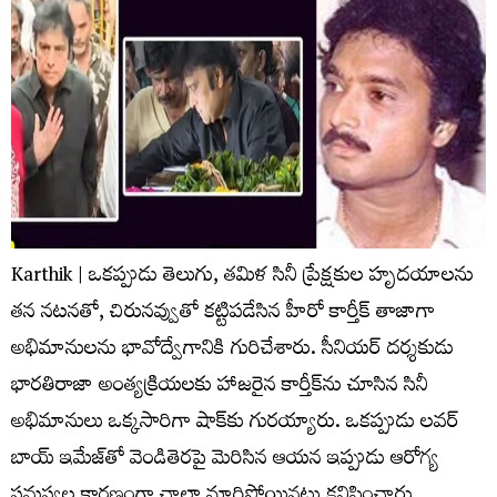
Karthik | ఒకప్పుడు తెలుగు, తమిళ సినీ ప్రేక్షకుల హృదయాలను
తన నటనతో, చిరునవ్వుతో కట్టిపడేసిన హీరో కార్తీక్ తాజాగా
అభిమానులను భావోద్వేగానికి గురిచేశారు. సీనియర్ దర్శకుడు
భారతిరాజా అంత్యక్రియలకు హాజరైన కార్తీక్‌ను చూసిన సినీ
అభిమానులు ఒక్కసారిగా షాక్‌కు గురయ్యారు. ఒకప్పుడు లవర్
బాయ్ ఇమేజ్‌తో వెండితెరపై మెరిసిన ఆయన ఇప్పుడు ఆరోగ్య