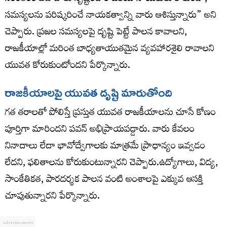
సమస్యలను పరిష్కరించే నాయకత్వాన్ని వారు ఆశిస్తున్నారు” అని
చెప్పారు. ప్రజల సమస్యలపై దృష్టి పెట్టే పాలన కావాలని,
రాజకీయాల్లో మరింత బాధ్యతాయుతమైన వ్యవహారశైలి రావాలని
యువత కోరుకుంటోందని పేర్కొన్నారు.
రాజకీయాలపై యువత దృష్టి మారుతోంది
గత తరాలతో పోలిస్తే ప్రస్తుత యువత రాజకీయాలను చూసే కోణం
పూర్తిగా మారిందని పవన్ అభిప్రాయపడ్డారు. వారు కేవలం
నినాదాలు లేదా భావోద్వేగాలకు మాత్రమే ప్రాధాన్యం ఇవ్వడం
లేదని, ఫలితాలను కోరుకుంటున్నారని చెప్పారు.ఉద్యోగాలు, విద్య,
సాంకేతికత, పారదర్శక పాలన వంటి అంశాలపై ఎక్కువ ఆసక్తి
చూపుతున్నారని పేర్కొన్నారు.