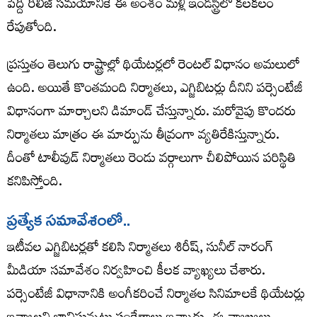
పెద్ది రిలీజ్ సమయానికే ఈ అంశం మళ్లీ ఇండస్ట్రీలో కలకలం
రేపుతోంది.
ప్రస్తుతం తెలుగు రాష్ట్రాల్లో థియేటర్లలో రెంటల్ విధానం అమలులో
ఉంది. అయితే కొంతమంది నిర్మాతలు, ఎగ్జిబిటర్లు దీనిని పర్సెంటేజీ
విధానంగా మార్చాలని డిమాండ్ చేస్తున్నారు. మరోవైపు కొందరు
నిర్మాతలు మాత్రం ఈ మార్పును తీవ్రంగా వ్యతిరేకిస్తున్నారు.
దీంతో టాలీవుడ్ నిర్మాతలు రెండు వర్గాలుగా చీలిపోయిన పరిస్థితి
కనిపిస్తోంది.
ప్ర‌త్యేక స‌మావేశంలో..
ఇటీవల ఎగ్జిబిటర్లతో కలిసి నిర్మాతలు శిరీష్‌, సునీల్ నారంగ్
మీడియా సమావేశం నిర్వహించి కీలక వ్యాఖ్యలు చేశారు.
పర్సెంటేజీ విధానానికి అంగీకరించే నిర్మాతల సినిమాలకే థియేటర్లు