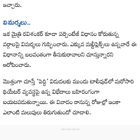
ఇచ్చారు.
విమ‌ర్శ‌లు..
ఇక మైత్రి రవిశంకర్ కూడా పర్సెంటేజీ విధానం కోరుతున్న
వర్గాలపై విమర్శలు గుప్పించారు. ఎక్కువ మల్టీప్లెక్స్‌లు ఉన్నవారే ఈ
విధానాన్ని బలవంతంగా తీసుకురావాలని చూస్తున్నారని
ఆరోపించారు.
మొత్తంగా చూస్తే ‘పెద్ది’ విడుదలకు ముందు టాలీవుడ్‌లో మరోసారి
థియేటర్ వ్యవస్థపై ఉన్న విభేదాలు బహిరంగంగా
బయటపడుతున్నాయి. ఈ వివాదం రానున్న రోజుల్లో ఇంకా
ఎలాంటి మలుపులు తిరుగుతుందో చూడాలి.