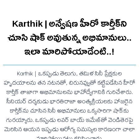
Karthik | అన్వేషణ హీరో కార్తీక్‌ని
చూసి షాక్ అవుతున్న అభిమానులు..
ఇలా మారిపోయాడేంటి..!
Karthik | ఒకప్పుడు తెలుగు, తమిళ సినీ ప్రేక్షకుల
హృదయాలను తన నటనతో, చిరునవ్వుతో కట్టిపడేసిన హీరో
కార్తీక్ తాజాగా అభిమానులను భావోద్వేగానికి గురిచేశారు.
సీనియర్ దర్శకుడు భారతిరాజా అంత్యక్రియలకు హాజరైన
కార్తీక్‌ను చూసిన సినీ అభిమానులు ఒక్కసారిగా షాక్‌కు
గురయ్యారు. ఒకప్పుడు లవర్ బాయ్ ఇమేజ్‌తో వెండితెరపై
మెరిసిన ఆయన ఇప్పుడు ఆరోగ్య సమస్యల కారణంగా చాలా