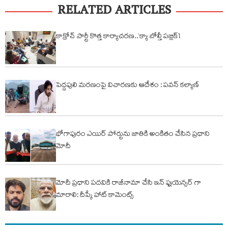
RELATED ARTICLES
కాక్రోచ్ పార్టీ కొత్త కార్యాచరణ..‘క్యా బోల్తీ పబ్లిక్’!
పెద్దపులి మరణంపై విచారణకు ఆదేశం : పవన్ కల్యాణ్
భోగాపురం ఎయిర్ పోర్టును జాతికి అంకితం చేసిన ప్రధాని
మోదీ
మోదీ ప్రధాని పదవికి రాజీనామా చేసి ఇన్ ఫ్లుయెన్సర్ గా
మారాలి: దీప్కే హాట్ కామెంట్స్