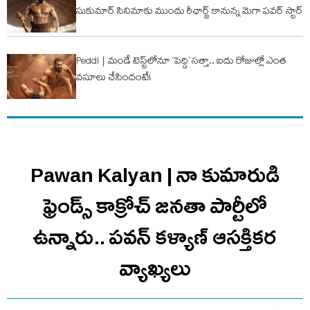
సుకుమార్ సినిమాకు ముందు రీఛార్జ్ కానున్న మెగా పవర్ స్టార్
Peddi | మండే టెస్ట్‌లోనూ ‘పెద్ది’ సత్తా.. ఐదు రోజుల్లో ఎంత
వ‌సూలు చేసిందంటే!
Pawan Kalyan | నా కుమారుడి
ఫ్రెండ్స్ కాక్రోచ్ జనతా పార్టీలో
ఉన్నారు.. ప‌వ‌న్ క‌ళ్యాణ్ ఆసక్తిక‌ర
వ్యాఖ్య‌లు