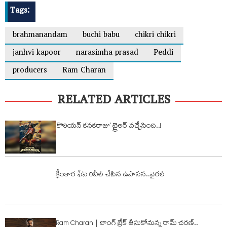
Tags:
brahmanandam
buchi babu
chikri chikri
janhvi kapoor
narasimha prasad
Peddi
producers
Ram Charan
RELATED ARTICLES
‘కొరియన్ కనకరాజు’ ట్రైలర్ వచ్చేసింది..!
క్లీంకార ఫేస్‌ రివీల్‌ చేసిన ఉపాసన..వైరల్
Ram Charan | లాంగ్ బ్రేక్ తీసుకోనున్న రామ్ చ‌ర‌ణ్‌..