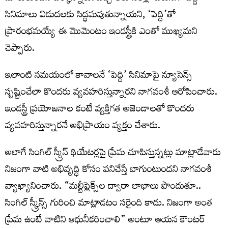
సినిమాలు విడుదలకు సిద్ధమవుతున్నాయని, ‘పెద్ది’తో
ప్రారంభమయ్యే ఈ మొమెంటం ఇండస్ట్రీకి ఎంతో ముఖ్యమని
చెప్పారు.
ఇలాంటి సమయంలో కావాలనే ‘పెద్ది’ సినిమాపై న్యూసెన్స్
సృష్టించేలా కొందరు వ్యవహరిస్తున్నారని నాగవంశీ ఆరోపించారు.
ఇండస్ట్రీ ప్రయోజనాల కంటే వ్యక్తిగత అజెండాలతో కొందరు
వ్యవహరిస్తున్నారనే అభిప్రాయం వ్యక్తం చేశారు.
అలాగే సింగిల్ స్క్రీన్ థియేటర్లపై ప్రేమ చూపిస్తున్నట్లు మాట్లాడేవారు
నిజంగా వాటి అభివృద్ధి కోసం పనిచేస్తే బాగుంటుందని నాగవంశీ
వ్యాఖ్యానించారు. “మల్టీప్లెక్స్‌ల ద్వారా లాభాలు పొందుతూ..
సింగిల్ స్క్రీన్స్ గురించి మాట్లాడటం సరైంది కాదు. నిజంగా అంత
ప్రేమ ఉంటే వాటిని ఆధునీకరించాలి” అంటూ ఆయన కౌంటర్