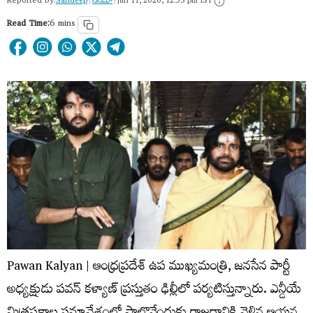
Reported by:
Sandeep
|
సినిమా
|
Jun 11, 2026, 12:53 pm IST
Read Time:
6 mins
Pawan Kalyan | ఆంధ్రప్రదేశ్ ఉప ముఖ్యమంత్రి, జనసేన పార్టీ
అధ్యక్షుడు పవన్ కళ్యాణ్ ప్రస్తుతం ఢిల్లీలో పర్యటిస్తున్నారు. ఎన్డీయే