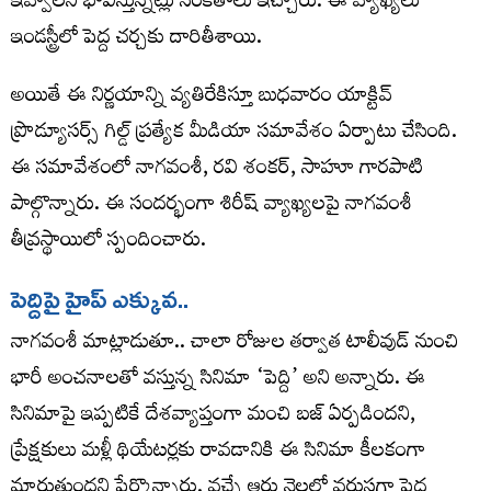
ఇవ్వాలని భావిస్తున్నట్లు సంకేతాలు ఇచ్చారు. ఈ వ్యాఖ్యలు
ఇండస్ట్రీలో పెద్ద చర్చకు దారితీశాయి.
అయితే ఈ నిర్ణయాన్ని వ్యతిరేకిస్తూ బుధవారం యాక్టివ్
ప్రొడ్యూసర్స్ గిల్డ్ ప్రత్యేక మీడియా సమావేశం ఏర్పాటు చేసింది.
ఈ సమావేశంలో నాగ‌వంశీ, ర‌వి శంక‌ర్, సాహూ గార‌పాటి
పాల్గొన్నారు. ఈ సందర్భంగా శిరీష్ వ్యాఖ్యలపై నాగవంశీ
తీవ్రస్థాయిలో స్పందించారు.
పెద్దిపై హైప్ ఎక్కువ‌..
నాగవంశీ మాట్లాడుతూ.. చాలా రోజుల తర్వాత టాలీవుడ్ నుంచి
భారీ అంచనాలతో వస్తున్న సినిమా ‘పెద్ది’ అని అన్నారు. ఈ
సినిమాపై ఇప్పటికే దేశవ్యాప్తంగా మంచి బజ్ ఏర్పడిందని,
ప్రేక్షకులు మళ్లీ థియేటర్లకు రావడానికి ఈ సినిమా కీలకంగా
మారుతుందని పేర్కొన్నారు. వచ్చే ఆరు నెలల్లో వరుసగా పెద్ద