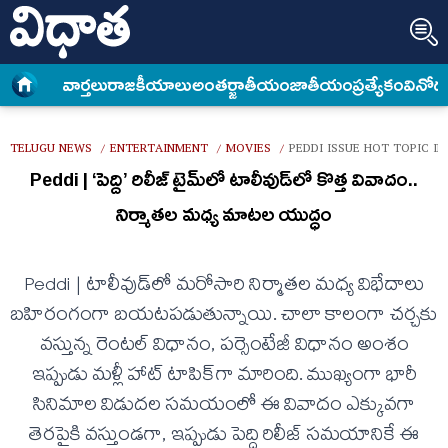
వార్త‌లు
రాజకీయాలు
అంత‌ర్జాతీయం
జాతీయం
ప్రత్యేకం
వినోద
TELUGU NEWS
ENTERTAINMENT
MOVIES
PEDDI ISSUE HOT TOPIC I
/
/
/
Peddi | ‘పెద్ది’ రిలీజ్ టైమ్‌లో టాలీవుడ్‌లో కొత్త వివాదం..
నిర్మాతల మధ్య మాటల యుద్ధం
Peddi | టాలీవుడ్‌లో మరోసారి నిర్మాతల మధ్య విభేదాలు
బహిరంగంగా బయటపడుతున్నాయి. చాలా కాలంగా చర్చకు
వస్తున్న రెంటల్ విధానం, పర్సెంటేజీ విధానం అంశం
ఇప్పుడు మళ్లీ హాట్ టాపిక్‌గా మారింది. ముఖ్యంగా భారీ
సినిమాల విడుదల సమయంలో ఈ వివాదం ఎక్కువగా
తెరపైకి వస్తుండగా, ఇప్పుడు పెద్ది రిలీజ్ సమయానికే ఈ