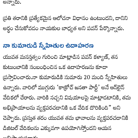
అన్నారు.
ప్రతి తరానికి ప్రత్యేకమైన ఆలోచనా విధానం ఉంటుందని, దానిని
అర్థం చేసుకోవడం నాయకుల బాధ్యత అని పవన్ పేర్కొన్నారు.
నా కుమారుడి స్నేహితుల ఉదాహరణ
యువత మనస్తత్వం గురించి మాట్లాడిన పవన్ కళ్యాణ్, తన
కుటుంబానికి సంబంధించిన ఒక ఉదాహరణను కూడా
ప్రస్తావించారు.నా కుమారుడికి సుమారు 20 మంది స్నేహితులు
ఉన్నారు. వారిలో ముగ్గురు ‘కాక్రోచ్ జనతా పార్టీ’ అనే ఆన్‌లైన్
వేదికలో చేరారు. వారికి నచ్చని విషయాలపై మాట్లాడటానికి, తమ
అభిప్రాయాలను వ్యక్తపరచడానికి ఒక వేదిక దొరికింది” అని
చెప్పారు. ప్రస్తుత తరం యువత తమ భావాలను వ్యక్తపరచడానికి
డిజిటల్ వేదికలను ఎక్కువగా ఉపయోగిస్తోందని ఆయన