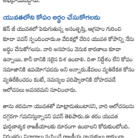
అభిప్రాయపడ్డారు.
యువతలోని కోపం అర్థం చేసుకోగలను
జెన్ జీ యువతలో పెరుగుతున్న అసంతృప్తి, ఆగ్రహం గురించి
కూడా పవన్ స్పందించారు.ఆ వేదికల్లో చేరిన యువత కోపాన్ని నేను
అర్థం చేసుకోగలను. వారి అసహనం వెనుక కారణాలు కూడా
ఉన్నాయి. కానీ దానికి సరైన దిశ ఉండాలి. దిశా నిర్దేశం లేని కోపం
సమాజానికి ఉపయోగపడదు అని అన్నారు.కేవలం వ్యతిరేకత కోసం
వ్యతిరేకించడం కంటే, సమస్యల పరిష్కారానికి దోహదపడే
ఆలోచనలు అవసరమని సూచించారు.
తాను తరచుగా యువతతో మాట్లాడుతుంటానని, వారి ఆలోచనలను
దగ్గరగా గమనిస్తున్నానని పవన్ తెలిపారు.ఈ తరం యువత
ఘర్షణాత్మక రాజకీయాలకు దూరంగా ఉండాలని కోరుకుంటోంది.
నిరంతరం వివాదాలు సృష్టించే రాజకీయ నాయకులు కాకుండా,