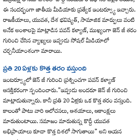
మిత్రపక్షాల సమావేశంలో పాల్గొనేందుకు రాజధానికి వెళ్లిన ఆయన,
ఈ సందర్భంగా జాతీయ మీడియాకు ప్రత్యేక ఇంటర్వ్యూ ఇచ్చారు.
రాజకీయాలు, యువత, దేశ భవిష్యత్, సామాజిక మార్పులు వంటి
అనేక అంశాలపై మాట్లాడిన పవన్ కళ్యాణ్, ముఖ్యంగా జెన్ జీ తరం
గురించి చేసిన వ్యాఖ్యలు ఇప్పుడు సోషల్ మీడియాలో
చర్చనీయాంశంగా మారాయి.
ప్రతి 20 ఏళ్లకు కొత్త తరం వస్తుంది
ఇంటర్వ్యూలో జెన్ జీ గురించి ప్రశ్నించగా పవన్ కళ్యాణ్
ఆసక్తికరంగా స్పందించారు.”ఇప్పుడు అందరూ జెన్ జీ గురించి
మాట్లాడుతున్నారు. కానీ ప్రతి 20 ఏళ్లకు ఒక కొత్త తరం వస్తుంది.
కాలంతో పాటు వారి ఆలోచనలు, ఆశయాలు, ఆకాంక్షలు
మారుతుంటాయి. సమాజం మారుతున్న కొద్దీ యువత
అభిప్రాయాలు కూడా కొత్త దిశలో సాగుతాయి” అని ఆయన