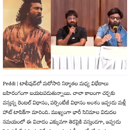
Peddi | టాలీవుడ్‌లో మరోసారి నిర్మాతల మధ్య విభేదాలు
బహిరంగంగా బయటపడుతున్నాయి. చాలా కాలంగా చర్చకు
వస్తున్న రెంటల్ విధానం, పర్సెంటేజీ విధానం అంశం ఇప్పుడు మళ్లీ
హాట్ టాపిక్‌గా మారింది. ముఖ్యంగా భారీ సినిమాల విడుదల
సమయంలో ఈ వివాదం ఎక్కువగా తెరపైకి వస్తుండగా, ఇప్పుడు